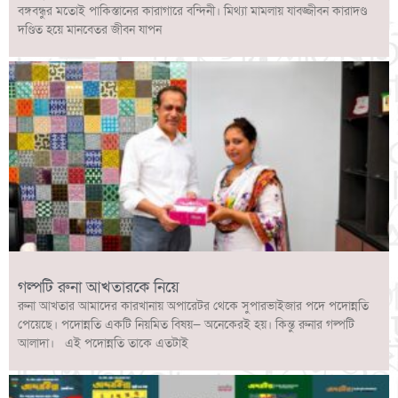
বঙ্গবন্ধুর মতোই পাকিস্তানের কারাগারে বন্দিনী। মিথ্যা মামলায় যাবজ্জীবন কারাদণ্ড
দণ্ডিত হয়ে মানবেতর জীবন যাপন
গল্পটি রুনা আখতারকে নিয়ে
রুনা আখতার আমাদের কারখানায় অপারেটর থেকে সুপারভাইজার পদে পদোন্নতি
পেয়েছে। পদোন্নতি একটি নিয়মিত বিষয়— অনেকেরই হয়। কিন্তু রুনার গল্পটি
আলাদা। এই পদোন্নতি তাকে এতটাই