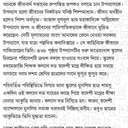
অনেকে জীবনার্থ সন্ধানের রুপান্বিত রূপকও বলতে চান উপন্যাসকে।
উপন্যাস হলো জীবনের নিকটতম ঘনিষ্ঠ শিল্পমাধ্যম। জীবন অর্থহীন
হলেও শিল্প অর্থযুক্ত। আজাদ বুলবুল তার মহাকাব্যিক ’অগ্নিকোণ’
উপন্যাসে জগৎ ও জীবনের পারিপাস্বিকতাকে কীভাবে মুদ্রিত
করেছেন- সেটি মূল্যায়নের আগে আমাদের জেনে নেওয়া দরকার
উপন্যাসে, যার যাত্রা পল্লবিত কথাবিস্তারে – সে কাহিনিকে কীভাবে
সাজিয়েছেন তিনি। ৪৬৮ পৃষ্ঠার উপন্যাসটির শুরু ফতেয়াবাদ স্কুলের
চিরচেনা পরিবেশটি ক্রমশ বদলে যাওয়ার সংবাদ দিয়ে। স্কুলের
বদমেজাজি শিক্ষক কল্যাণ দত্ত স্বদেশী মন্ত্রে দীক্ষিত হয়ে সময়ে
অসময়ে নবম দশম শ্রেণির ছাত্রদের সাথে ফুসুর ফুসুর করে।
পরিবর্তিত পরিস্থিতিতে বিস্ময় মানা স্কুলের মুসলিম ছাত্র শামসু
একদিন ওই কল্যাণ দত্ত স্যারের কাছে গিয়ে স্বদেশী মন্ত্রের দীক্ষা
নেবার আকুতি জানায়। কল্যাণ দত্ত বিস্মিত হন। কারণ, স্বদেশী
আন্দোলনে মুসলিম সমাজ বরাবরই নিষ্ক্রিয়,অনীহ। তবুও ছাত্রের
আকুতিতে তিনি মুগ্ধতা মানেন।