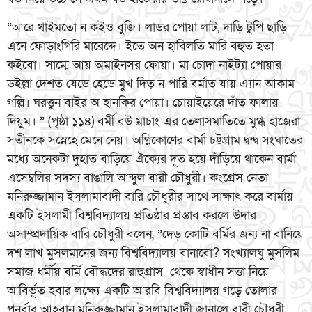
“আরে থাইমতো ন কইও বুজি। লাডর পোয়া লাট, দাড়ি টুপি ছাড়ি
এনে ফোড়াংগিরি মারেদ্দে। ইতে অন হাবিলতি মারি বহুত হতা
কইবো। সাম্মে আয় অমাইনসর ফোয়া। মা চোদা নাইট্যা পোয়ার
ডইল্লা দেশত যেডে হেডে মুখ দিত্ ন পারি বর্মাত যায় এ্যান আকাম
গল্লি। ঘরত্তুন বাইর অ হানকির পোয়া। চোয়াইয়েরে দাঁত ফালায়
দিয়ুম। ” (পৃষ্ঠা ১১৪) বর্মী বউ ম্রাচাং এর তেলাসমাতিতে মুগ্ধ হাজেরা
সতীনকে সস্নেহে মেনে নেয়। অগ্নিকোণের বার্মা চট্টগ্রাম দ্বন্দ্ব সংঘাতের
মধ্যে অনেকটা দুহাত বাড়িয়ে ঐক্যের দূত হয়ে দাঁড়িয়ে থাকেন বার্মা
এসেম্বলির সদস্য বাঙালি আব্দুল বারী চৌধুরী। কংগ্রেস নেতা
মনিরুজ্জামান ইসলামাবাদী বারি চৌধুরীর সাথে সাক্ষাৎ করে বার্মায়
একটি ইসলামী বিশ্ববিদ্যালয় প্রতিষ্ঠার প্রস্তাব করলে উদার
অসাম্প্রদায়িক বারি চৌধুরী বলেন, ”দেড় কোটি বর্মির জন্য না বানিয়ে
দশ লাখ মুসলমানের জন্য বিশ্ববিদ্যালয় বানাবো? সংখ্যালঘু মুসলিম
সমাজ ধর্মীয় বর্মি বৌদ্ধদের রাহুগ্রাস থেকে স্বাধীন সত্তা নিয়ে
আবির্ভূত হবার লক্ষ্যে একটি আরবি বিশ্ববিদ্যালয় গড়ে তোলার
পুনর্বার আহবান মনিরুজ্জামান ইসলামাবাদী জানালে বারী চৌধুরী