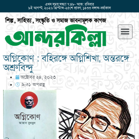
এখন সময়:সন্ধ্যা ৭:৪৮- আজ: রবিবার
৯ই আগস্ট, ২০২৬ খ্রিস্টাব্দ-২৫শে শ্রাবণ, ১৪৩৩ বঙ্গাব্দ-বর্ষাকাল
অগ্নিকোণ : বহিরঙ্গে অগ্নিশিখা, অন্তরঙ্গে
অশ্রুবিন্দু
অক্টোবর ২৪, ২০২৩
৯:৩১ অপরাহ্ণ