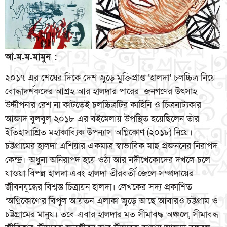
আ.ম.ম.মামুন :
২০১৭ এর শেষের দিকে দেশ জুড়ে মুক্তিপ্রাপ্ত ‘হালদা’ চলচ্চিত্র নিয়ে
বোদ্ধাদর্শকদের আগ্রহ আর হালদার পারের জনগণের উৎসাহ
উদ্দীপনার রেশ না কাটতেই চলচ্চিত্রটির কাহিনি ও চিত্রনাট্যকার
আজাদ বুলবুল ২০১৮ এর বইমেলায় উপস্থিত হয়েছিলেন তাঁর
ইতিহাসাশ্রিত মহাকাব্যিক উপন্যাস অগ্নিকোণ (২০১৮) নিয়ে।
চট্টগ্রামের হালদা এশিয়ার একমাত্র স্বাভাবিক মাছ প্রজননের নিরাপদ
কেন্দ্র। অধুনা অনিরাপদ হয়ে ওঠা আর নদীখেকোদের দখলে চলে
যাওয়া বিপন্ন হালদা এবং হালদা তীরবর্তী জেলে সম্প্রদায়ের
জীবনযুদ্ধের বিশ্বস্ত চিত্রায়ন হালদা। লেখকের সদ্য প্রকাশিত
‘অগ্নিকোণে’র বিপুল আয়তন এলাকা জুড়ে আছে আবারও চট্টগ্রাম ও
চট্টগ্রামের মানুষ। তবে এবার হালদার মত সীমাবদ্ধ অঞ্চলে, সীমাবদ্ধ