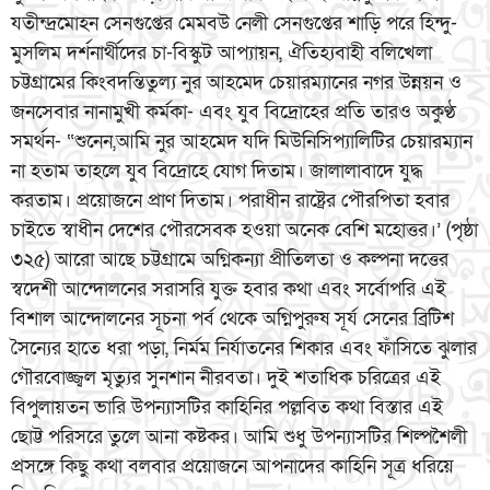
যতীন্দ্রমোহন সেনগুপ্তের মেমবউ নেলী সেনগুপ্তের শাড়ি পরে হিন্দু-
মুসলিম দর্শনার্থীদের চা-বিস্কুট আপ্যায়ন, ঐতিহ্যবাহী বলিখেলা
চট্টগ্রামের কিংবদন্তিতুল্য নুর আহমেদ চেয়ারম্যানের নগর উন্নয়ন ও
জনসেবার নানামুখী কর্মকা- এবং যুব বিদ্রোহের প্রতি তারও অকুণ্ঠ
সমর্থন- “শুনেন,আমি নুর আহমেদ যদি মিউনিসিপ্যালিটির চেয়ারম্যান
না হতাম তাহলে যুব বিদ্রোহে যোগ দিতাম। জালালাবাদে যুদ্ধ
করতাম। প্রয়োজনে প্রাণ দিতাম। পরাধীন রাষ্ট্রের পৌরপিতা হবার
চাইতে স্বাধীন দেশের পৌরসেবক হওয়া অনেক বেশি মহোত্তর।’ (পৃষ্ঠা
৩২৫) আরো আছে চট্টগ্রামে অগ্নিকন্যা প্রীতিলতা ও কল্পনা দত্তের
স্বদেশী আন্দোলনের সরাসরি যুক্ত হবার কথা এবং সর্বোপরি এই
বিশাল আন্দোলনের সূচনা পর্ব থেকে অগ্নিপুরুষ সূর্য সেনের ব্রিটিশ
সৈন্যের হাতে ধরা পড়া, নির্মম নির্যাতনের শিকার এবং ফাঁসিতে ঝুলার
গৌরবোজ্জ্বল মৃত্যুর সুনশান নীরবতা। দুই শতাধিক চরিত্রের এই
বিপুলায়তন ভারি উপন্যাসটির কাহিনির পল্লবিত কথা বিস্তার এই
ছোট্ট পরিসরে তুলে আনা কষ্টকর। আমি শুধু উপন্যাসটির শিল্পশৈলী
প্রসঙ্গে কিছু কথা বলবার প্রয়োজনে আপনাদের কাহিনি সূত্র ধরিয়ে