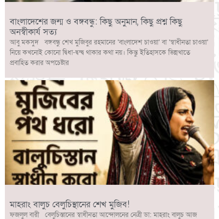
বাংলাদেশের জন্ম ও বঙ্গবন্ধু: কিছু অনুমান, কিছু প্রশ্ন কিছু
অনস্বীকার্য সত্য
আবু মকসুদ বঙ্গবন্ধু শেখ মুজিবুর রহমানের ‘বাংলাদেশ চাওয়া’ বা ‘স্বাধীনতা চাওয়া’
নিয়ে কখনোই কোনো দ্বিধা-দ্বন্দ্ব থাকার কথা নয়। কিন্তু ইতিহাসকে ভিন্নখাতে
প্রবাহিত করার অপচেষ্টার
মাহরাং বালুচ বেলুচিস্থানের শেখ মুজিব!
ফজলুল বারী বেলুচিস্তানের স্বাধীনতা আন্দোলনের নেত্রী ডা: মাহরাং বালুচ আজ