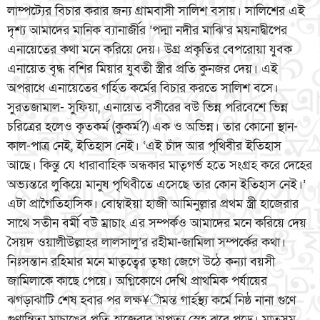
লাম্পট্যের বিচার করার জন্য গ্রামবাসী সালিশ বসায়। সালিশের এই
দৃশ্য আমাদের মানিক ব্যানার্জীর ’পদ্মা নদীর মাঝি‘র ময়নাদ্বীপের
এনায়েতের কথা মনে করিয়ে দেয়। উগ্র প্রকৃতির বেপরোয়া যুবক
এনায়েত বৃদ্ধ বশির মিয়ার যুবতী স্ত্রীর প্রতি কুনজর দেয়। এই
অপরাধে এনায়েতের গর্হিত কর্মের বিচার করতে সালিশ বসে।
সুরতজামাল- সুফিয়া, এনায়েত বসীরের বউ ভিন্ন পরিবেশে ভিন্ন
চরিত্রের হলেও কৃতকর্ম (কুকর্ম?) এক ও অভিন্ন। তার কোনো স্থান-
কাল-পাত্র নেই, ইতিহাস নেই। ‘এই চাঁদ আর পৃথিবীর ইতিহাস
আছে। কিন্তু যে ধারাবাহিক অন্ধকার মাতৃগর্ভ হতে সংগ্রহ করে দেহের
অভ্যন্তরে লুকিয়ে মানুষ পৃথিবীতে এসেছে তার কোন ইতিহাস নেই।’
এটা প্রাগৈতিহাসিক। বোম্বাইয়া হাজী আমিনুল্লার প্রথম স্ত্রী হাজেরার
সাথে সতীন বর্মী বউ ম্রাচাং এর সম্পর্কও আমাদের মনে করিয়ে দেয়
সৈয়দ ওয়ালীউল্লাহর লালসালু’র রহীমা-জামিলা সম্পর্কের কথা।
নিঃসন্তান রহিমার মনে মাতৃত্বের তৃষ্ণা জেগে উঠে কন্যা বয়সী
জামিলাকে কাছে পেয়ে। অগ্নিকোণে দেখি প্রাথমিক পর্যায়ের
ঝগড়াঝাটি শেষ হবার পর লক্ষ¥ীমন্ত গার্হস্থ্য কর্মে নিষ্ঠ নানা গুণে
গুণান্বিতা ম্রাচাঙের প্রতি হাজেরার অপত্য স্নেহ ঝরে পড়ে। মাতৃসম