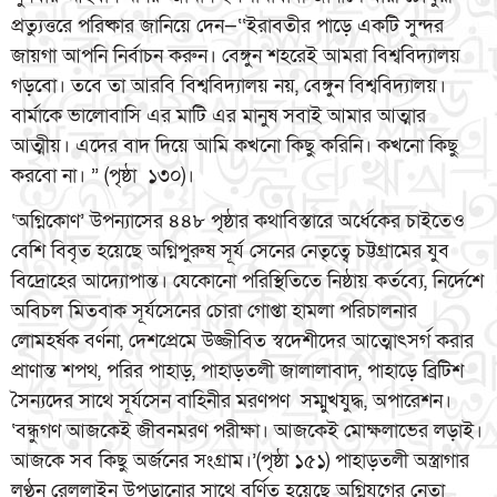
প্রত্যুত্তরে পরিষ্কার জানিয়ে দেন—‘‘ইরাবতীর পাড়ে একটি সুন্দর
জায়গা আপনি নির্বাচন করুন। বেঙ্গুন শহরেই আমরা বিশ্ববিদ্যালয়
গড়বো। তবে তা আরবি বিশ্ববিদ্যালয় নয়, বেঙ্গুন বিশ্ববিদ্যালয়।
বার্মাকে ভালোবাসি এর মাটি এর মানুষ সবাই আমার আত্মার
আত্মীয়। এদের বাদ দিয়ে আমি কখনো কিছু করিনি। কখনো কিছু
করবো না। ” (পৃষ্ঠা ১৩০)।
‘অগ্নিকোণ’ উপন্যাসের ৪৪৮ পৃষ্ঠার কথাবিস্তারে অর্ধেকের চাইতেও
বেশি বিবৃত হয়েছে অগ্নিপুরুষ সূর্য সেনের নেতৃত্বে চট্টগ্রামের যুব
বিদ্রোহের আদ্যোপান্ত। যেকোনো পরিস্থিতিতে নিষ্ঠায় কর্তব্যে, নির্দেশে
অবিচল মিতবাক সূর্যসেনের চোরা গোপ্তা হামলা পরিচালনার
লোমহর্ষক বর্ণনা, দেশপ্রেমে উজ্জীবিত স্বদেশীদের আত্মোৎসর্গ করার
প্রাণান্ত শপথ, পরির পাহাড়, পাহাড়তলী জালালাবাদ, পাহাড়ে ব্রিটিশ
সৈন্যদের সাথে সূর্যসেন বাহিনীর মরণপণ সম্মুখযুদ্ধ, অপারেশন।
‘বন্ধুগণ আজকেই জীবনমরণ পরীক্ষা। আজকেই মোক্ষলাভের লড়াই।
আজকে সব কিছু অর্জনের সংগ্রাম।’(পৃষ্ঠা ১৫১) পাহাড়তলী অস্ত্রাগার
লুণ্ঠন রেললাইন উপড়ানোর সাথে বর্ণিত হয়েছে অগ্নিযুগের নেতা