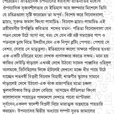
পেরেছেন। ঐতিহাসিক উপন্যাসের ধরাবাঁধা রীতিনীতির মধ্যেও
ঔপন্যাসিক সৃজনশীলতার যে ইতিহাস আর কল্পনার মিশেলে তিনি
যে চরিত্রগুলো সৃষ্টি করেছেন তা অপূর্ব। বিশেষ করে বিনোদবালা,
ম্রাচাং, সুরুত জমাল কিংবা লামাচিঙ। বিনোদ-ম্রাচাং-লামাচিঙ এই
ত্রয়ীরমণীর উপস্থিতি কবিতার শব্দের মতন। পতিতা বিনোদবালা যেন
পতন থেকে উঠে আসা নয়, বরং সে যেন নষ্ট ভ্রষ্ট সমাজের পাপ ও
পতনকে চুষে নিতে উদগ্রীব,যেন এক নিপুণ ব্লটিং পেপার। পেশায় সে
বেশ্যা, সেবায় সে মাতৃতুল্য। ইতিহাসের কালো অক্ষরে পরিণত হওয়া
এক একটি চরিত্রের মধ্যে লেখক প্রাণসঞ্চার করতে সক্ষম। মনে হয়
কাজির দেউড়ি দাঁড়ালে এখনই দেখে উঠবো সফেদ পাঞ্জাবির ওহিদুল
আলমকে, ডিসিহিলের দিকে হাঁটলেই দেখবো মঞ্চে ধীর পায়ে উঠে
যাচ্ছেন শতবর্ষী বিপ্লবী বিনোদ বিহারী, খাস্তগীর স্কুলের সামনে
দাঁড়ালেই দেখে উঠবো-এক ঝাঁক প্রজাপতির মতো চঞ্চল
স্কুলবালিকার ভিড় ঠেলে বেরিয়ে আসছেন প্রীতিলতা কিংবা
জালালাবাদ পাহাড়ের পাদদেশে দেখতে পাবো মাস্টারদা
সূর্যসেন,একদল স্বদেশী বিপ্লবী নিয়ে মারাত্মক অস্ত্রহাতে পায়চারি
করছেন। উপন্যাসের দ্বিতীয় অধ্যায়ে লম্পট সুরত জামালের