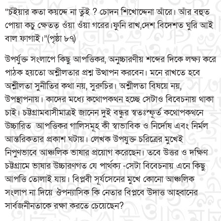
“চঁইয়ার কতা কয়দ্দে না তুঁই ? চোদন শিখোদ্দেনা আঁরে। আঁর বহুত
পোয়া কচু ক্ষেতত্ ওঁয়া ওঁয়া গরের।ফুনি রাখ,দেশ বিদেশত ঘুরি আই
বাল ফাগাই।”(পৃষ্ঠা ৮৭)
উপর্যুক্ত সংলাপে কিছু আপত্তিকর, অনুচ্চারণীয় শব্দের দিকে লক্ষ্য করে
পাঠক হয়তো অশ্লীলতার প্রশ্ন উত্থাপন করবেন। মনে রাখতে হবে
অশ্লীলতা সুনীতির কথা নয়, সুরুচির। অশ্লীলতা বিষয়ে নয়,
উপস্থাপনায়। কাদের মধ্যে কথোপকথন হচ্ছে সেটাও বিবেচনায় থাকা
চাই। চট্টগ্রামবাসীমাত্রই জানেন দুই বন্ধুর স্বতঃস্ফূর্ত কথোপকথনে
উচ্চারিত আপত্তিকর গালিসমূহ কী স্বাভাবিক ও নির্দোষ এবং নির্মল
আন্তরিকতার প্রকাশ ঘটায়। লেখক উপযুক্ত চরিত্রের মুখেই
নিপুণভাবে আঞ্চলিক ভাষার প্রয়োগ করেছেন। তবে উত্তর ও দক্ষিণ
চট্টগ্রামে ভাষার উচ্চারণগত যে পার্থক্য -সেটা বিবেচনায় এনে কিছু
আপত্তি তোলাই যায়। বিপ্লবী সূর্যসেনের মুখে কোনো আঞ্চলিক
সংলাপ না দিয়ে ঔপন্যাসিক কি নেতার বিপ্লবে উদাত্ত আহ্বানের
সার্বজনীনতাকে রক্ষা করতে চেয়েছেন?