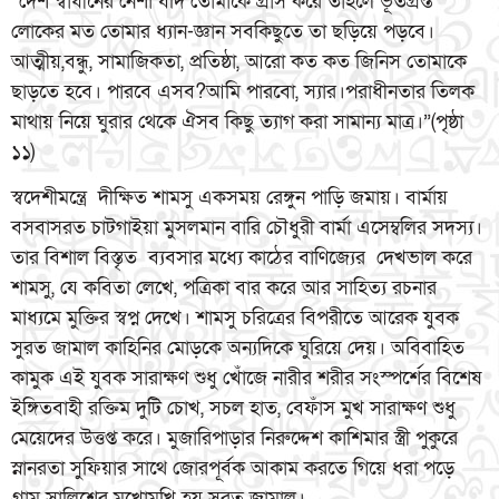
“দেশ স্বাধীনের নেশা যদি তোমাকে গ্রাস করে তাহলে ভূতগ্রস্ত
লোকের মত তোমার ধ্যান-জ্ঞান সবকিছুতে তা ছড়িয়ে পড়বে।
আত্মীয়,বন্ধু, সামাজিকতা, প্রতিষ্ঠা, আরো কত কত জিনিস তোমাকে
ছাড়তে হবে। পারবে এসব?আমি পারবো, স্যার।পরাধীনতার তিলক
মাথায় নিয়ে ঘুরার থেকে ঐসব কিছু ত্যাগ করা সামান্য মাত্র।”(পৃষ্ঠা
১১)
স্বদেশীমন্ত্রে দীক্ষিত শামসু একসময় রেঙ্গুন পাড়ি জমায়। বার্মায়
বসবাসরত চাটগাইয়া মুসলমান বারি চৌধুরী বার্মা এসেম্বলির সদস্য।
তার বিশাল বিস্তৃত ব্যবসার মধ্যে কাঠের বাণিজ্যের দেখভাল করে
শামসু, যে কবিতা লেখে, পত্রিকা বার করে আর সাহিত্য রচনার
মাধ্যমে মুক্তির স্বপ্ন দেখে। শামসু চরিত্রের বিপরীতে আরেক যুবক
সুরত জামাল কাহিনির মোড়কে অন্যদিকে ঘুরিয়ে দেয়। অবিবাহিত
কামুক এই যুবক সারাক্ষণ শুধু খোঁজে নারীর শরীর সংস্পর্শের বিশেষ
ইঙ্গিতবাহী রক্তিম দুটি চোখ, সচল হাত, বেফাঁস মুখ সারাক্ষণ শুধু
মেয়েদের উত্তপ্ত করে। মুজারিপাড়ার নিরুদ্দেশ কাশিমার স্ত্রী পুকুরে
স্নানরতা সুফিয়ার সাথে জোরপূর্বক আকাম করতে গিয়ে ধরা পড়ে
গ্রাম সালিশের মুখোমুখি হয় সুরত জামাল।