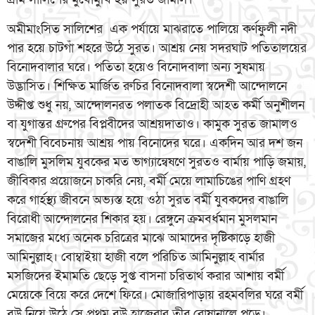
অমীমাংসিত সালিশের এক পর্যায়ে মাঝরাতে পালিয়ে কর্ণফুলী নদী
পার হয়ে চাটগাঁ শহরে উঠে সুরত। আশ্রয় নেয় সদরঘাট পতিতালয়ের
বিনোদবালার ঘরে। পতিতা হয়েও বিনোদবালা অন্য সুষমায়
উদ্ভাসিত। শিক্ষিত মার্জিত রুচির বিনোদবালা স্বদেশী আন্দোলনে
উদ্দীপ্ত শুধু নয়, আন্দোলনরত পলাতক বিদ্রোহী আহত কর্মী অনুশীলন
বা যুগান্তর গ্রুপের বিপ্লবীদের আশ্রয়দাতাও। কামুক সুরত জামালও
স্বদেশী বিবেচনায় আশ্রয় পায় বিনোদের ঘরে। একদিন আর দশ জন
বাঙালি মুসলিম যুবকের মত ভাগ্যান্বেষণে সুরতও বার্মায় পাড়ি জমায়,
জীবিকার প্রয়োজনে চাকরি নেয়, বর্মী মেয়ে লামাচিঙের পাণি গ্রহণ
করে গার্হস্থ্য জীবনে অভ্যস্ত হয়ে ওঠা সুরত বর্মী যুবকদের বাঙালি
বিরোধী আন্দোলনের শিকার হয়। রেঙ্গুনে ক্রমবর্ধমান মুসলমান
সমাজের মধ্যে অনেক চরিত্রের মাঝে আমাদের দৃষ্টিকাড়ে হাজী
আমিনুল্লাহ। বোম্বাইয়া হাজী বলে পরিচিত আমিনুল্লাহ বার্মার
মসজিদের ইমামতি ছেড়ে সুপ্ত বাসনা চরিতার্থ করার আশায় বর্মী
মেয়েকে বিয়ে করে দেশে ফিরে। মোজারিপাড়ায় রহমবলির ঘরে বর্মী
বউ নিয়ে উঠে সে প্রথম বউ হাজেরার তীব্র রোষানালে পড়ে।