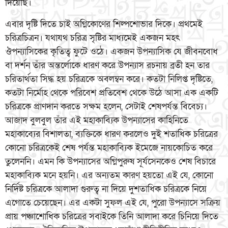
দিয়েছি।
এবার দৃষ্টি দিতে চাই অগ্নিকোণের শিল্পশোভার দিকে। প্রথমেই
চরিত্রচিত্রন। যথাযথ চরিত্র সৃষ্টির মাধ্যমেই একজন মহৎ
ঔপন্যাসিকের কৃতিত্ব ফুটে ওঠে। একজন উপন্যাসিক যে জীবনবোধ
বা দর্শন তাঁর অন্তর্লোকে ধারণ করে উপন্যাস রচনায় ব্রতী হন তার
চরিতার্থতা সিদ্ধ হয় চরিত্রকে অবলম্বন করে। কতটা নিলিপ্ত দৃষ্টিতে,
কতটা নির্মোহ থেকে পরিবেশ প্রতিবেশ থেকে উঠে আসা এক একটি
চরিত্রকে প্রাণদান করতে সক্ষম হলেন, সেটাই শেষপর্যন্ত বিবেচ্য।
আজাদ বুলবুল তাঁর এই মহাকাব্যিক উপন্যাসের কাহিনিতে
মহাকাব্যের বিশালতা, ব্যক্তিকে ধারণ করলেও দুই শতাধিক চরিত্রের
কোনো চরিত্রকেই শেষ পর্যন্ত মহাকাব্যিক ইমেজে নায়কোচিত করে
তুলেননি। এমন কি উপন্যাসের অগ্নিপুরুষ সূর্যসেনকেও শেষ বিচারে
মহাকাব্যিক মনে হয়নি। এর অন্যতম কারণ হয়তো এই যে, কোনো
নির্দিষ্ট চরিত্রকে আলাদা গুরুত্ব না দিয়ে দুশতাধিক চরিত্রকে নিয়ে
এগোতে চেয়েছেন। এর একটা সুফল এই যে, পুরো উপন্যাসে সক্রিয়
প্রায় পঞ্চাশোধিক চরিত্রের সবাইকে তিনি আলাদা করে চিনিয়ে দিতে