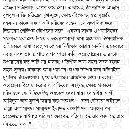
হাজেরা সতীনকে আপন করে নেয়। এভাবেই ঔপন্যাসিক আজাদ
বুলবুল ব্যক্তি চরিত্রের সুখ-দুঃখ, ক্ষোভ-বিক্ষোভ, স্বপ্ন, দুর্জ্ঞেয়
রহস্যময়তাকে এক একটি চরিত্রের রক্তেমাংসে সঞ্চালিত করে
দিয়েছেন শৈল্পিক কৌশলের সঙ্গে। একজন সার্থক ঔপন্যাসিকের
সফলতা ধরা দেয় বিষয় বক্তব্যোপযোগী ভাষা প্রয়োগে। ঔপন্যাসিক
অগ্নিকোণে ভাষা ব্যবহারে কোনো নিরীক্ষার আশ্রয় নেননি। একেবারে
সহজ সরল ভাষায় পাতার পর পাতা বর্ণনা করে গেছেন। তার ভাষা
উপন্যাসের মত ভারি নয় হালকা, গতিশীল ভাষা সহজ সরল বলেই
সহজ সুন্দর। চরিত্রের কথোপকথনে লেখক বিশেষ করে চাটগাইয়া
মুসলিম চরিত্রগুলোর মুখে চট্টগ্রামের আঞ্চলিক ভাষা ব্যবহার
করেছেন। বিশেষ করে রাগ, অভিযোগ সংক্ষুদ্ধ, ক্ষোভ প্রকাশে
চরিত্রগুলোকে খিস্তিখেউড় করতেও দেখা যায়। বোম্বাইয়া হাজী
আমিনুল্লা আর মুনশি মিয়ার কথোপকথন – “বদ্দা তোঁয়ারা অইয়দে
আল্লা অলা মানুষ। সারাক্ষণ ইবাদত বন্দেগি গর। মরণের পর
বেহেশতত যাই হুর পরি লই ছোহবত গরিবা। ইতারার কাম ইতারারে
গইততো দঅ।”