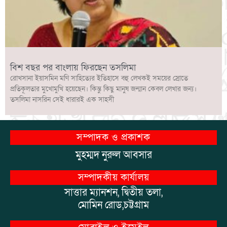
বিশ বছর পর বাংলায় ফিরছেন তসলিমা
রোখসানা ইয়াসমিন মণি সাহিত্যের ইতিহাসে বহু লেখকই সময়ের স্রোতে
প্রতিকূলতার মুখোমুখি হয়েছেন। কিন্তু কিছু মানুষ জন্মান কেবল লেখার জন্য।
তসলিমা নাসরিন সেই ধারারই এক সাহসী
সম্পাদক ও প্রকাশক
মুহম্মদ নুরুল আবসার
সম্পাদকীয় কার্যালয়
সাত্তার ম্যানশন, দ্বিতীয় তলা,
মোমিন রোড,চট্টগ্রাম