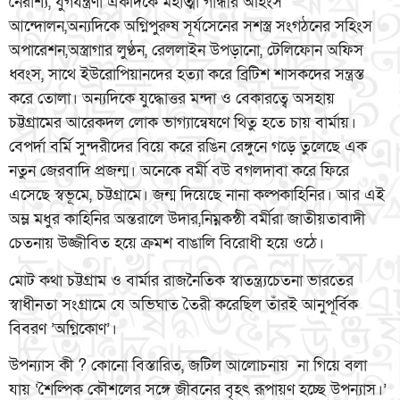
নৈরাশ্য, যুগযন্ত্রণা একদিকে মহাত্মা গান্ধীর অহিংস
আন্দোলন,অন্যদিকে অগ্নিপুরুষ সূর্যসেনের সশস্ত্র সংগঠনের সহিংস
অপারেশন,অস্ত্রাগার লুণ্ঠন, রেললাইন উপড়ানো, টেলিফোন অফিস
ধ্বংস, সাথে ইউরোপিয়ানদের হত্যা করে ব্রিটিশ শাসকদের সন্ত্রস্ত
করে তোলা। অন্যদিকে যুদ্ধোত্তর মন্দা ও বেকারত্বে অসহায়
চট্টগ্রামের আরেকদল লোক ভাগ্যান্বেষণে থিতু হতে চায় বার্মায়।
বেপর্দা বর্মি সুন্দরীদের বিয়ে করে রঙিন রেঙ্গুনে গড়ে তুলেছে এক
নতুন জেরবাদি প্রজন্ম। অনেকে বর্মী বউ বগলদাবা করে ফিরে
এসেছে স্বভূমে, চট্টগ্রামে। জন্ম দিয়েছে নানা কল্পকাহিনির। আর এই
অম্ল মধুর কাহিনির অন্তরালে উদার,নিম্নকন্ঠী বর্মীরা জাতীয়তাবাদী
চেতনায় উজ্জীবিত হয়ে ক্রমশ বাঙালি বিরোধী হয়ে ওঠে।
মোট কথা চট্টগ্রাম ও বার্মার রাজনৈতিক স্বাতন্ত্র্যচেতনা ভারতের
স্বাধীনতা সংগ্রামে যে অভিঘাত তৈরী করেছিল তাঁরই আনুপূর্বিক
বিবরণ ’অগ্নিকোণ’।
উপন্যাস কী ? কোনো বিস্তারিত, জটিল আলোচনায় না গিয়ে বলা
যায় ‘শৈল্পিক কৌশলের সঙ্গে জীবনের বৃহৎ রূপায়ণ হচ্ছে উপন্যাস।’