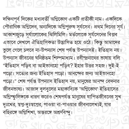
দক্ষিণপূর্ব দিকের মধ্যবর্তী অগ্নিকোণ একটি প্রতীকী নাম। একদিকে
পৌরাণিক অগ্নিদেব, অন্যদিকে অগ্নিপুরুষ সূর্যসেন। প্রথম দিনের সূর্য।
আকাশজুড়ে সূর্যালোকের ঝিলিমিলি। মর্তলোকে সূর্যসেনের বিপ্লব
এভাবে দেখলে ঐতিহাসিকতা উদ্ভাসিত হয়ে ওঠে। কিন্তু আমাদের
ভুলে গেলে চলবে না-উপন্যাস শেষ পর্যন্ত উপন্যাসই। ইতিহাস নয়।
উপন্যাস জীবনের ঘনিষ্ঠতম শিল্পমাধ্যম। রবীন্দ্রনাথের ভাষায় বলি
“ইতিহাস পড়িব না আইভানহো পড়িব? ইহার উত্তর সহজ। দুই-ই
পড়ো। সত্যের জন্য ইতিহাস পড়ো। আনন্দের জন্য আইভানহো
পড়ো।” শেষ পর্যন্ত উপন্যাস ইতিহাস নয়, মানুষের আনন্দ বেদনার
জীবনভাষ্য। আজাদ বুলবুলের মহাকাব্যিক ‘অগ্নিকোণ’ ইতিহাসের
অগ্নিস্ফুলিঙ্গকে ধারণ করেও শেষপর্যন্ত মানুষের যাপিতজীবনের সুখ
দুঃখের, স্বপ্ন-দুঃস্বপ্নের, পাওয়া না-পাওয়ার জীবনালেখ্যই, যার
বহিরঙ্গে অগ্নিশিখা, অন্তরঙ্গে অশ্রুবিন্দু।