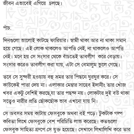
জীবন এভাবেই এগিয়ে চলছে।
পাঁচ.
দিনগুলো ভালোই কাটছে ফারিয়ার। স্বামী থাকা আর না থাকা সমান
হয়ে গেছে। এই লোক থাকলেও আপত্তি নেই, না থাকলেও আপত্তি
নেই। মনে হয় সে সংসার থেকে বাঁচতেই তাবলীগ করে বেড়ায়।
সংসার করেও তাবলীগ করা যায়, এটা সে বেমালুম ভুলে গেছে।
তবে সে সুন্দরী হওয়ায় বহু ভ্রমর তার পিছনে ঘুরঘুর করে। সে
কাউকেই পাত্তা দেয় না। এলাকার মেম্বার সাহেব ইদানীং তার খোঁজ
খবর একটু বেশিই করছে,যা তার পছন্দ নয়। লোকটার দুই বউ থাকা
সত্বেও নারীর প্রতি ছোঁকছোঁক ভাব এখনো যায় নি।
সে অবসর সময় কাটায় ফেসবুকে অথবা বই পড়ে। টুকটাক গল্প
কবিতা লিখে ফেসবুকে বেশ পরিচিতি লাভ করেছে। কতগুলো
ফেসবুক সাহিত্য গ্রুপে সে যুক্ত হয়েছে। সেখানে লিখালিখি করে তার