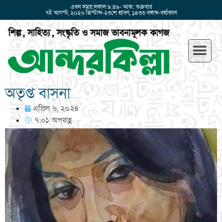
এখন সময়:সকাল ৯:৪৯- আজ: শুক্রবার
৭ই আগস্ট, ২০২৬ খ্রিস্টাব্দ-২৩শে শ্রাবণ, ১৪৩৩ বঙ্গাব্দ-বর্ষাকাল
অতৃপ্ত বাসনা
এপ্রিল ৬, ২০২৪
৭:০১ অপরাহ্ণ