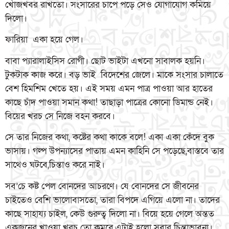
খোঁজখবর রাখতো। সংসারের চাপে পড়ে সেও যোগাযোগ কমিয়ে
দিলো।
ফারিয়া একা হয়ে গেল।
বাবা প্যারালাইসিস রোগী। ছোট ভাইটা এখনো সাবালক হয়নি।
টুকটাক কাজ করে। বড় ভাই বিদেশের জেলে। মাকে সংসার চালাতে
বেশ হিমশিম খেতে হয়। এই সময় এমন পাত্র পাওয়া আর হাতের
কাছে চাঁদ পাওয়া সমান কথা! তাছাড়া পাত্রের কোনো ডিমান্ড নেই।
বিয়ের খরচ সে নিজে বহন করবে।
সে তার নিজের কথা, কষ্টের কথা কাকে বলে! একা একা কেঁদে বুক
ভাসায়। গল্প উপন্যাসের পাতায় এমন কাহিনি সে পড়েছে,বাস্তবে তার
সাথেও ঘটবে,চিন্তাও করে নাই।
সব’চে কষ্ট পেল বোনদের আচরণে। যে বোনদের সে জীবনের
চাইতেও বেশি ভালোবাসতো, তারা বিপদে এগিয়ে এলো না। তাদের
কাছে সাহায্য চাইল, কেউ গুরুত্ব দিলো না। বিয়ে হয়ে গেলে অন্তত
একজনের খাওয়া খরচ তো কমবে,এটাই হলো সবার চিন্তাভাবনা।