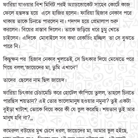
ফারিয়া যাওয়ার বিশ মিনিট পরই অ্যাডভোকেট সাহেব কোর্টে কাজ
ফেলে হন্তদন্ত হয়ে এসে হাজির হলেন। ফারিয়া হিজাব নেকাব পরে
থাকায় তাকে চিনতে পারলেন না। গদগদ হয়ে প্রেমালাপ শুরু
করলেন। বিয়ের প্রস্তাব দিলেন। তাকে জড়িয়ে ধরে চুমু খেতে
চাইলেন। এদিকে মোবাইলে সব কথা রেকর্ডিং হচ্ছিল তা সে বুঝতে
পারে নি।
কিছুক্ষন পর হিজাব নেকাব খুলতেই, সে চিৎকার দিয়ে মেঝেতে পরে
গিয়ে বলল,’জায়েদের মা, তুমি এখানে’!
তাদের ছেলের নাম ছিল জায়েদ।
ফারিয়া চিৎকার চেঁচামেচি করে হোটেল কাঁপিয়ে তুলল, তাহলে চিনতে
পারছিস শয়তান? এই তোর ভালোমানুষ হওয়ার নমুনা? তুই একটা
বুইড়া খাটাশ, তোকে বিয়ে করে কী যে ভুল করেছি। শয়তান তুই আর
মানুষ হবি না?,,,
কামরুল বউয়ের মুখ চেপে ধরল, জায়েদের মা, আমার ভুল হইছে,