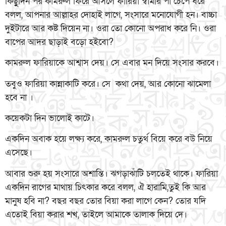
কিছুূদিন পর কামরুল ফিরে আসলে ফারিয়া স্বামীর পা চেপে ধরে
বলল, আপনার আল্লাহর দোহাই লাগে, সংসারে মনোযোগী হন। বাচ্চা
দুইটারে আর কষ্ট দিয়েন না। ওরা তো কোনো অপরাধ করে নি। ওরা
বাপের আদর ছাড়াই বড়ো হইবো?
কামরুল ফারিয়াকে আশ্বাস দেয়। সে এবার মন দিয়ে সংসার করবে।
তবুও ফারিয়া কান্নাকাটি করে। সে কথা দেয়, আর কোনো ঝামেলা
হবে না ।
কয়েকটা দিন ভালোই কাটে।
একদিন অবাক হয়ে লক্ষ্য করে, কামরুল চতুর্থ বিয়ে করে বউ নিয়ে
এসেছে।
আবার শুরু হয় সংসারে অশান্তি। ঝগড়াঝাঁটি চলতেই থাকে। ফারিয়া
একদিন রাগের মাথায় চিৎকার করে বলল, ঐ হারামি,তুই কি আর
মানুষ হবি না? বছর বছর তোর বিয়া করা লাগে কেন? তোর যদি
এতোই বিয়া করার শখ, তাইলে আমাকে তালাক দিয়ে দে।