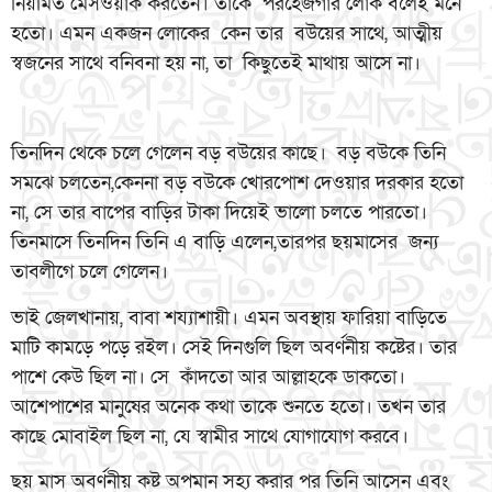
নিয়মিত মেসওয়াক করতেন। তাকে পরহেজগার লোক বলেই মনে
হতো। এমন একজন লোকের কেন তার বউয়ের সাথে, আত্মীয়
স্বজনের সাথে বনিবনা হয় না, তা কিছুতেই মাথায় আসে না।
তিনদিন থেকে চলে গেলেন বড় বউয়ের কাছে। বড় বউকে তিনি
সমঝে চলতেন,কেননা বড় বউকে খোরপোশ দেওয়ার দরকার হতো
না, সে তার বাপের বাড়ির টাকা দিয়েই ভালো চলতে পারতো।
তিনমাসে তিনদিন তিনি এ বাড়ি এলেন,তারপর ছয়মাসের জন্য
তাবলীগে চলে গেলেন।
ভাই জেলখানায়, বাবা শয্যাশায়ী। এমন অবস্থায় ফারিয়া বাড়িতে
মাটি কামড়ে পড়ে রইল। সেই দিনগুলি ছিল অবর্ণনীয় কষ্টের। তার
পাশে কেউ ছিল না। সে কাঁদতো আর আল্লাহকে ডাকতো।
আশেপাশের মানুষের অনেক কথা তাকে শুনতে হতো। তখন তার
কাছে মোবাইল ছিল না, যে স্বামীর সাথে যোগাযোগ করবে।
ছয় মাস অবর্ণনীয় কষ্ট অপমান সহ্য করার পর তিনি আসেন এবং