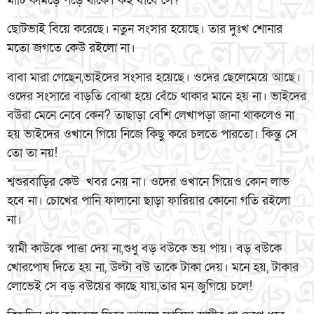
মাটি কামড়ে পড়ে থাকে। কই যাবে সে?
ছোটভাই বিয়ে করেছে। নতুন সংসার হয়েছে। তার দুঃখ শোনার
মতো জগতে কেউ রইলো না।
বাবা মারা গেছেন,ভাইদের সংসার হয়েছে। ওদের ছেলেমেয়ে আছে।
ওদের সংসারে বাড়তি বোঝা হয়ে বেঁচে থাকার মানে হয় না। ভাইদের
বউরা মেনে নেবে কেন? তাছাড়া বেশি লেখাপড়া জানা থাকলেও না
হয় ভাইদের ওখানে গিয়ে নিজে কিছু করে চলতে পারতো। কিন্তু সে
তো তা নয়!
শ্বশুরবাড়ির কেউ খবর নেয় না। ওদের ওখানে গিয়েও কোন লাভ
হবে না। চোখের পানি ফালানো ছাড়া ফারিয়ার কোনো গতি রইলো
না।
স্বামী কাউকে পাত্তা দেয় না,শুধু বড় বউকে ভয় পায়। বড় বউকে
খোরপোষ দিতে হয় না, উল্টা বউ তাকে টাকা দেয়। মনে হয়, টাকার
লোভেই সে বড় বউয়ের কাছে যায়,তার মন জুগিয়ে চলে!