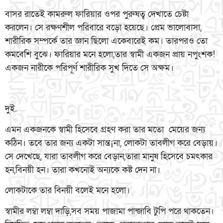
বাসর রাতেই কামরুল ফারিয়ার ওপর পুরুষত্ব দেখাতে চেষ্টা
করলেন। সে রক্ষণশীল পরিবারে বড়ো হয়েছে। প্রেম ভালোবাসা,
শারীরিক সম্পর্কে তার জ্ঞান ছিলো একেবারেই কম। তারপরও তো
কমবেশি বুঝে। ফারিয়ার মনে হলো,তার স্বামী একজন প্রায় নপুংশক!
একজন নারীকে পরিপূর্ণ শারীরিক সুখ দিতে সে অক্ষম।
দুই.
এমন একজনকে স্বামী হিসেবে গ্রহণ করা তার মতো মেয়ের জন্য
কঠিন। তবে তার জন্য একটা সান্ত¡না, লোকটা তাবলীগ করে বেড়ায়।
সে দেখেছে, যারা তাবলীগ করে বেড়ান,তারা মানুষ হিসেবে চমৎকার
হন,বিনয়ী হন। তারা কখনোই অন্যকে কষ্ট দেন না।
লোকটাকে তার বিনয়ী বলেই মনে হলো।
স্বামীর লম্বা লম্বা দাড়ি,সব সময় পাজামা পান্জাবি টুপি পরে থাকতেন।