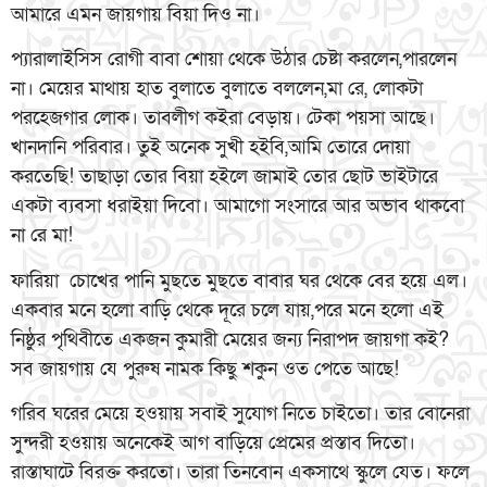
আমারে এমন জায়গায় বিয়া দিও না।
প্যারালাইসিস রোগী বাবা শোয়া থেকে উঠার চেষ্টা করলেন,পারলেন
না। মেয়ের মাথায় হাত বুলাতে বুলাতে বললেন,মা রে, লোকটা
পরহেজগার লোক। তাবলীগ কইরা বেড়ায়। টেকা পয়সা আছে।
খানদানি পরিবার। তুই অনেক সুখী হইবি,আমি তোরে দোয়া
করতেছি! তাছাড়া তোর বিয়া হইলে জামাই তোর ছোট ভাইটারে
একটা ব্যবসা ধরাইয়া দিবো। আমাগো সংসারে আর অভাব থাকবো
না রে মা!
ফারিয়া চোখের পানি মুছতে মুছতে বাবার ঘর থেকে বের হয়ে এল।
একবার মনে হলো বাড়ি থেকে দূরে চলে যায়,পরে মনে হলো এই
নিষ্ঠুর পৃথিবীতে একজন কুমারী মেয়ের জন্য নিরাপদ জায়গা কই?
সব জায়গায় যে পুরুষ নামক কিছু শকুন ওত পেতে আছে!
গরিব ঘরের মেয়ে হওয়ায় সবাই সুযোগ নিতে চাইতো। তার বোনেরা
সুন্দরী হওয়ায় অনেকেই আগ বাড়িয়ে প্রেমের প্রস্তাব দিতো।
রাস্তাঘাটে বিরক্ত করতো। তারা তিনবোন একসাথে স্কুলে যেত। ফলে