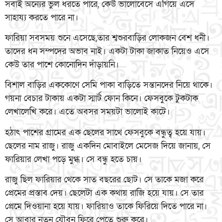
সবাই অন্যের ভুল ধরতে পারে, কেউ ভালোবেসে এগিয়ে এসে
সাহায্য করতে পারে না।
ফারিয়া সবসময় শুনে এসেছে,তার শ্বশুরবাড়ির লোকজন বেশ ধনী।
তাদের ধন সম্পদের অভাব নাই। একটা টাকা জাকাত নিয়েও এসে
কেউ তার পাশে কোনোদিন দাঁড়ায়নি।
বিশাল বাড়ির এককোণে সেমি পাকা বাড়িতে সন্তানদের নিয়ে থাকে।
গয়না বেচার টাকায় একটা স্মার্ট ফোন কিনে। ফেসবুকে টুকটাক
লেখালেখি করে। এতে অবসর সময়টা ভালোই কাটে।
হঠাৎ পাশের গ্রামের এক ছেলের সাথে ফেসবুকে বন্ধুত্ব হয়ে যায়।
ছেলের নাম রাজু। রাজু একদিন মোবাইলে মেসেজ দিয়ে জানায়, সে
ফারিয়ার লেখা পড়ে মুগ্ধ। সে বন্ধু হতে চায়।
রাজু ছিল ফারিয়ার থেকে সাত বছরের ছোট। সে তাকে মজা করে
প্রেমের প্রস্তাব দেয়। ছেলেটা এক কথায় রাজি হয়ে যায়। সে তার
প্রেমে দিওয়ানা হয়ে যায়। ফারিয়াও তাকে ফিরিয়ে দিতে পারে না।
সে আবার নতুন যৌবন ফিরে পেতে শুরু করে।