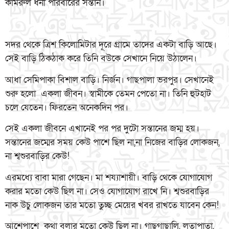
কামরুল ধনী পরিবারের সন্তান।
সদর থেকে ত্রিশ কিলোমিটার দূরে গ্রামে তাদের একটা বাড়ি আছে।
সেই বাড়ি ঠিকঠাক করে তিনি বউকে সেখানে নিয়ে উঠালেন।
আধা সেমিপাকা বিশাল বাড়ি। নির্জন। গাছপালা ভরপুর। সেখানেই
শুরু হলো একলা জীবন। স্বামীকে তেমন পেতো না। তিনি হুটহাট
চলে যেতেন। ফিরতেন অনেকদিন পর।
সেই একলা জীবনে এখানেই পর পর দুটো সন্তানের জম্ম হয়।
সন্তানের জম্মের সময় কেউ পাশে ছিল না,না নিজের বাড়ির লোকজন,
না শ্বশুরবাড়ির কেউ!
এরমধ্যে বাবা মারা গেছেন। মা শয্যাশায়ী। বাড়ি থেকে যোগাযোগ
করার মতো কেউ ছিল না। সেও যোগাযোগ রাখে নি। শ্বশুরবাড়ির
নাক উচু লোকজন তার মতো তুচ্ছ মেয়ের খবর রাখতে যাবেন কেন!
আশেপাশে কথা বলার মতো কেউ ছিল না। গাছগাছালি, লতাপাতা,