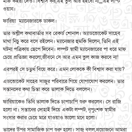
মাফ কইরা দেও। বিশ্বাস কর,এই ভুল আর হইবো না,,,,এই লাস্ট
ওয়ান।
ফারিয়া ম্যানেজারকে ডাকল।
তার অশ্লীল কথাবার্তার সব রেকর্ড শোনাল। অ্যাডভোকেট সাহেব
মাথা নিচু করে বসে রইলেন। ম্যানেজার হুমকি দিলেন, তিনি এই
ঘটনা পত্রিকায় ছেপে দিবেন। লম্পট স্বামী ম্যানেজারের পা ধরে মাফ
চেয়ে প্রতিজ্ঞা করলো,জীবনে সে আর এমন ভুল কাজ করবে না!
এরপরই সে চতুর্থ বিয়ে করে। এমন লোককে কী বিশ্বাস করা যায়?
এডভোকেট সাহেব সাজুর পরিবারে গিয়ে যোগাযোগ করলেন। তার
সন্তানদের কথা চিন্তা করে তালাক দিতে বললেন।
ফারিয়াকেও তিনি তালাক দিতে চাপাচাপি শুরু করলেন। সে রাজি
হলো না। সন্তানের দোহাই দিয়ে একটা লম্পট, নৃপুংশক স্বামীর
সংসার করার চেয়ে মরে যাওয়াও ভালো মনে হলো।
তাদের উপর সামাজিক চাপ শুরু হলো। সাজু বলল,প্রয়োজনে আমরা