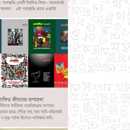
ে। পদোন্নতি একটি নিয়মিত বিষয়— অনেকেরই
্পটি আলাদা। এই পদোন্নতি তাকে এতটাই
লোকিত জীবনের রূপরেখা
ার্ভিসের কর্মীদের আন্তরিকতায় আপনার
আমার হাতে পৌঁছে যায়, আর আমি প্রতিবারই
 মুগ্ধ পাঠক হিসেবে আবিষ্কার করি।