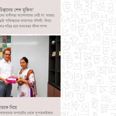
চিস্থানের শেখ মুজিব!
নের স্বাধীনতা আন্দোলনের নেত্রী ডা: মাহরাং
োই পাকিস্তানের কারাগারে বন্দিনী। মিথ্যা
দণ্ড দণ্ডিত হয়ে মানবেতর জীবন যাপন
ারকে নিয়ে
কারখানায় অপারেটর থেকে সুপারভাইজার