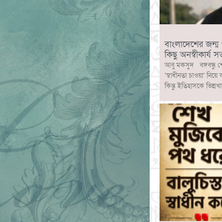
বাংলাদেশের জন্ম ও ব
কিছু অনস্বীকার্য সত
আবু মকসুদ বঙ্গবন্ধু শ
‘স্বাধীনতা চাওয়া’ নিয়ে
কিন্তু ইতিহাসকে ভিন্নখ