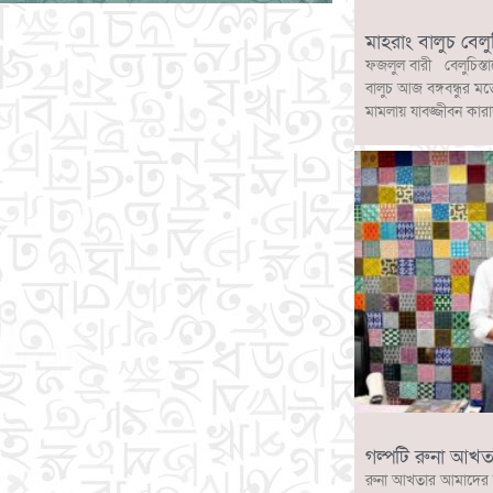
মাহরাং বালুচ বেলু
ফজলুল বারী বেলুচিস্তা
বালুচ আজ বঙ্গবন্ধুর মত
মামলায় যাবজ্জীবন কারা
গল্পটি রুনা আখত
রুনা আখতার আমাদের 