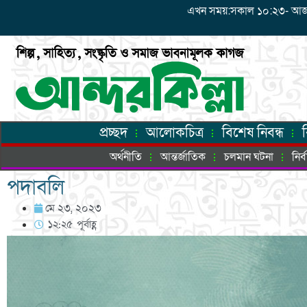
এখন সময়:সকাল ১০:২৩- আজ: শনি
প্রচ্ছদ
আলোকচিত্র
বিশেষ নিবন্ধ
অর্থনীতি
আন্তর্জাতিক
চলমান ঘটনা
নির
পদাবলি
মে ২৩, ২০২৩
১২:২৫ পূর্বাহ্ণ