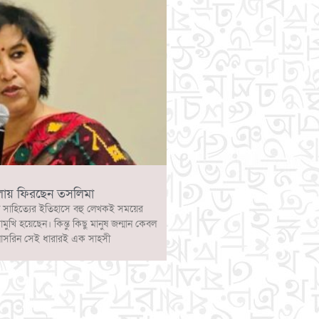
লায় ফিরছেন তসলিমা
 সাহিত্যের ইতিহাসে বহু লেখকই সময়ের
োমুখি হয়েছেন। কিন্তু কিছু মানুষ জন্মান কেবল
নাসরিন সেই ধারারই এক সাহসী