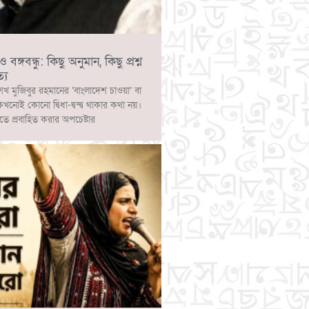
ঙ্গবন্ধু: কিছু অনুমান, কিছু প্রশ্ন
্য
েখ মুজিবুর রহমানের ‘বাংলাদেশ চাওয়া’ বা
 কখনোই কোনো দ্বিধা-দ্বন্দ্ব থাকার কথা নয়।
াতে প্রবাহিত করার অপচেষ্টার