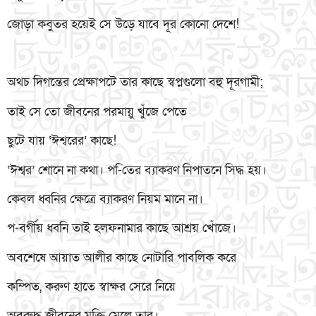
জোড়া কবুতর হয়েই সে উড়ে যাবে দূর কোনো দেশে!
অথচ দিগন্তের প্রেক্ষাপটে তার কাছে স্বপ্নগুলো বহু দূরগামী;
তাই সে তো জীবনের পরমায়ু খুঁজে পেতে
ছুটে যায় ‘ঈশ্বরের’ কাছে!
‘ঈশ্বর’ শোনে না কথা। প-িতের ব্যাকরণ নিপাতনে সিদ্ধ হয়।
কেবল ধ্বনির ক্ষেত্রে ব্যাকরণ নিয়ম মানে না।
প-বর্গীয় ধ্বনি তাই হলফনামার কাছে আশ্রয় খোঁজে।
অবশেষে আয়াত আলীর কাছে নোটারি পাবলিক করে
কম্পিত, করুণ হাতে স্বাক্ষর সেরে নিয়ে
অবরুদ্ধ জীবনের মুক্তি মেলে তার।