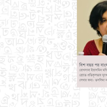
বিশ বছর পর বাং
রোখসানা ইয়াসমিন মণি
স্রোতে প্রতিকূলতার মুখ
লেখার জন্য। তসলিমা 