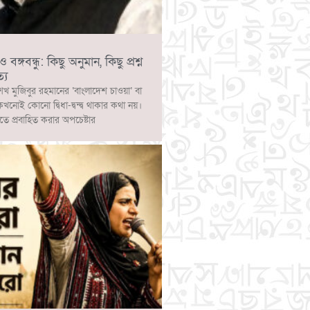
ঙ্গবন্ধু: কিছু অনুমান, কিছু প্রশ্ন
্য
েখ মুজিবুর রহমানের ‘বাংলাদেশ চাওয়া’ বা
 কখনোই কোনো দ্বিধা-দ্বন্দ্ব থাকার কথা নয়।
াতে প্রবাহিত করার অপচেষ্টার