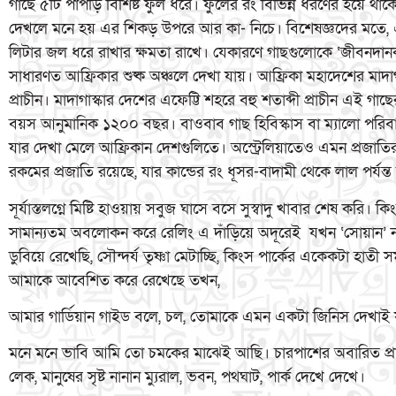
গাছে ৫টি পাপড়ি বিশিষ্ট ফুল ধরে। ফুলের রং বিভিন্ন ধরণের হয়ে থা
দেখলে মনে হয় এর শিকড় উপরে আর কা- নিচে। বিশেষজ্ঞদের মতে, 
লিটার জল ধরে রাখার ক্ষমতা রাখে। যেকারণে গাছগুলোকে ‘জীবনদা
সাধারণত আফ্রিকার শুষ্ক অঞ্চলে দেখা যায়। আফ্রিকা মহাদেশের মাদাগা
প্রাচীন। মাদাগাস্কার দেশের এফেট্টি শহরে বহু শতাব্দী প্রাচীন এই গ
বয়স আনুমানিক ১২০০ বছর। বাওবাব গাছ হিবিস্কাস বা ম্যালো পরিবারে
যার দেখা মেলে আফ্রিকান দেশগুলিতে। অস্ট্রেলিয়াতেও এমন প্রজাতি
রকমের প্রজাতি রয়েছে, যার কান্ডের রং ধূসর-বাদামী থেকে লাল পর্যন্
সূর্যাস্তলগ্নে মিষ্টি হাওয়ায় সবুজ ঘাসে বসে সুস্বাদু খাবার শেষ করি। কি
সামান্যতম অবলোকন করে রেলিং এ দাঁড়িয়ে অদূরেই যখন ‘সোয়ান’ ন
ডুবিয়ে রেখেছি, সৌন্দর্য তৃষ্ণা মেটাচ্ছি, কিংস পার্কের একেকটা হাতী
আমাকে আবেশিত করে রেখেছে তখন,
আমার গার্ডিয়ান গাইড বলে, চল, তোমাকে এমন একটা জিনিস দেখাই 
মনে মনে ভাবি আমি তো চমকের মাঝেই আছি। চারপাশের অবারিত প্রাকৃতি
লেক, মানুষের সৃষ্ট নানান ম্যুরাল, ভবন, পথঘাট, পার্ক দেখে দেখে।