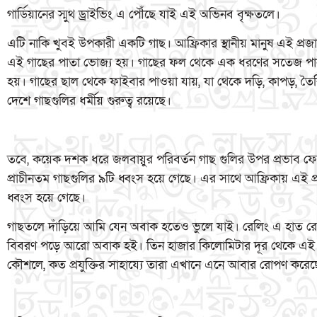
গার্ডিয়ানের স্মুথ ড্রাইভিং এ পৌঁছে যাই এই অভিনব বৃক্ষতলে।
এটি নাকি খুবই উপকারী একটি গাছ। আফ্রিকার স্থানীয় মানুষ এই প্রজ
এই গাছের পাতা ভোজ্য হয়। গাছের ফল থেকে এক ধরণের সতেজ পানী
হয়। গাছের ছাল থেকে ফাইবার পাওয়া যায়, যা থেকে দড়ি, কাপড়, ত
দেশে গাছগুলির ধর্মীয় গুরুত্ব রয়েছে।
তবে, কয়েক দশক ধরে জলবায়ুর পরিবর্তন গাছ গুলির উপর প্রভাব 
প্রাচীনতম গাছগুলির ৯টি ধ্বংস হয়ে গেছে। এর সাথে আফ্রিকায় এই প্
ধ্বংস হয়ে গেছে।
গাছতলে দাঁড়িয়ে আমি যেন অবাক হতেও ভুলে যাই। রেলিং এ হাত রেখ
বিবরণ পড়ে আরো অবাক হই। তিন হাজার কিলোমিটার দূর থেকে এই
কৌশলে, কত প্রযুক্তির সাহায্যে তারা এখানে এনে আবার রোপণ করেছ