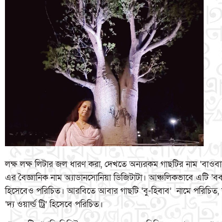
লক্ষ লক্ষ লিটার জল ধারণ করা, দেখতে অন্যরকম গাছটির নাম ‘বাওবাব
এর বৈজ্ঞানিক নাম অ্যাডানসোনিয়া ডিজিটাটা। আঞ্চলিকভাবে এটি ‘ব
হিসেবেও পরিচিত। আরবিতে আবার গাছটি ‘বু-হিবাব’ নামে পরিচিত, য
‘দ্য ওয়ার্ল্ড ট্রি’ হিসেবে পরিচিত।