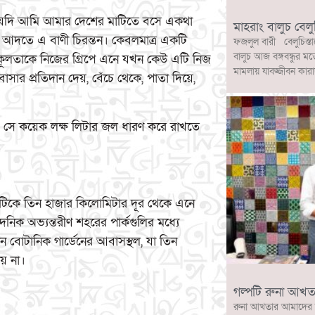
যদি আমি আমার দেশের মাটিতে বসে একথা
মাহরাং বালুচ বেলু
দতে এ বাণী চিরন্তন। কেবলমাত্র একটি
ফজলুল বারী বেলুচিস্তা
বালুচ আজ বঙ্গবন্ধুর মত
তিকূলতাকে নিজের গ্রিপে এনে যখন কেউ এটি নিজ
মামলায় যাবজ্জীবন কারা
সার প্রতিদান দেয়, বেঁচে থেকে, পাতা দিয়ে,
ে সে কয়েক লক্ষ লিটার জল ধারণ করে রাখতে
ই গাছটিকে তিন হাজার কিলোমিটার দূর থেকে এনে
দনিক অভ্যন্তরীণ শহরের পার্কগুলির মধ্যে
য়ান বোটানিক গার্ডেনের আবাসস্থল, যা তিন
ায় না।
গল্পটি রুনা আখত
রুনা আখতার আমাদের 