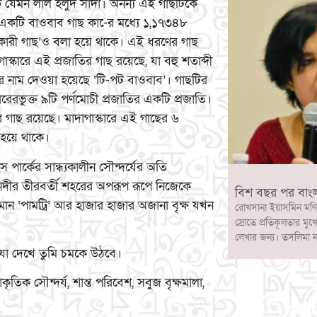
কে যেমন লাল হলুদ সাদা। অনন্য এই গাছটিকে
একটি বাওবাব গাছ কা-ের মধ্যে ১,১৭৩৪৮
নকারী গাছ’ও বলা হয়ে থাকে। এই ধরণের গাছ
স্কারে এই প্রজাতির গাছ রয়েছে, যা বহু শতাব্দী
াছের নাম দেওয়া হয়েছে ‘টি-পট বাওবাব’। গাছটির
রভুক্ত ৯টি পর্ণমোচী প্রজাতির একটি প্রজাতি।
র গাছ রয়েছে। মাদাগাস্কারে এই গাছের ৬
ত হয়ে থাকে।
ংস পার্কের সান্ধ্যকালীন সৌন্দর্যের অতি
দীর তীরবর্তী শহরের অপরূপ রূপে নিজেকে
বিশ বছর পর বাং
 সমান ‘পামট্রি’ আর হাজার হাজার অজানা বৃক্ষ যখন
রোখসানা ইয়াসমিন মণি
স্রোতে প্রতিকূলতার মুখ
লেখার জন্য। তসলিমা 
যা দেখে তুমি চমকে উঠবে।
ক সৌন্দর্য, শান্ত পরিবেশ, সবুজ বৃক্ষমালা,