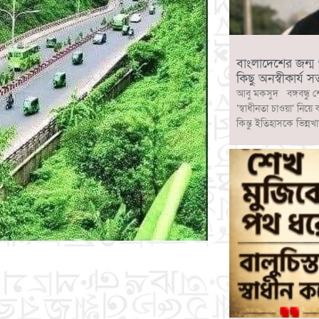
বাংলাদেশের জন্ম ও ব
কিছু অনস্বীকার্য সত
আবু মকসুদ বঙ্গবন্ধু শ
‘স্বাধীনতা চাওয়া’ নিয়ে
কিন্তু ইতিহাসকে ভিন্নখ