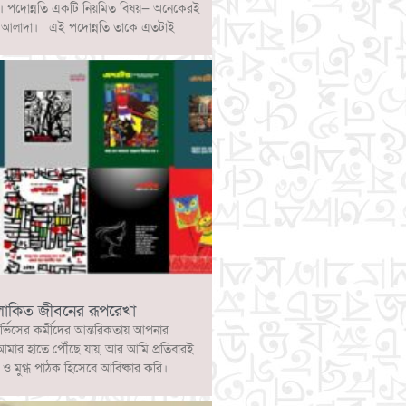
ে। পদোন্নতি একটি নিয়মিত বিষয়— অনেকেরই
্পটি আলাদা। এই পদোন্নতি তাকে এতটাই
লোকিত জীবনের রূপরেখা
ার্ভিসের কর্মীদের আন্তরিকতায় আপনার
আমার হাতে পৌঁছে যায়, আর আমি প্রতিবারই
 মুগ্ধ পাঠক হিসেবে আবিষ্কার করি।