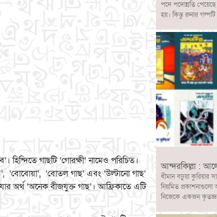
পদে পদোন্নতি পেয়েছ
হয়। কিন্তু রুনার গল
’। হিন্দিতে গাছটি ‘গোরক্ষী’ নামেও পরিচিত।
আন্দরকিল্লা : আ
ব’, ‘বোবোয়া’, ‘বোতল গাছ’ এবং ‘উল্টানো গাছ’
ধীমান বড়ুয়া কুরিয়ার স
ার অর্থ ‘অনেক বীজযুক্ত গাছ’। আফ্রিকাতে এটি
নিয়মিত প্রকাশনাগুলো 
নিজেকে একজন কৃতজ্ঞ ও