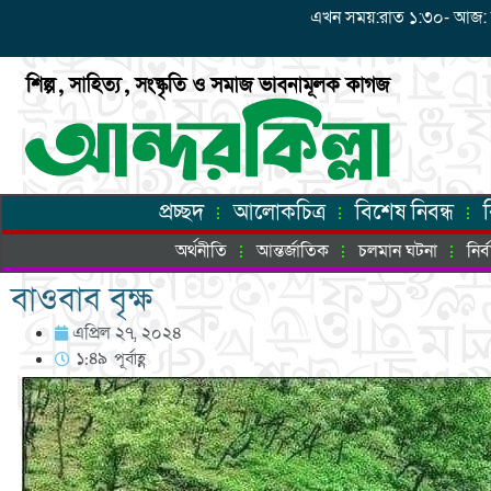
এখন সময়:রাত ১:৩০- আজ: শনিব
প্রচ্ছদ
আলোকচিত্র
বিশেষ নিবন্ধ
অর্থনীতি
আন্তর্জাতিক
চলমান ঘটনা
নির
বাওবাব বৃক্ষ
এপ্রিল ২৭, ২০২৪
১:৪৯ পূর্বাহ্ণ