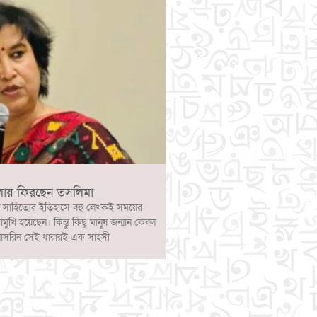
লায় ফিরছেন তসলিমা
 সাহিত্যের ইতিহাসে বহু লেখকই সময়ের
োমুখি হয়েছেন। কিন্তু কিছু মানুষ জন্মান কেবল
নাসরিন সেই ধারারই এক সাহসী