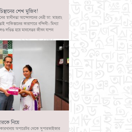
চিস্থানের শেখ মুজিব!
নের স্বাধীনতা আন্দোলনের নেত্রী ডা: মাহরাং
োই পাকিস্তানের কারাগারে বন্দিনী। মিথ্যা
দণ্ড দণ্ডিত হয়ে মানবেতর জীবন যাপন
ারকে নিয়ে
কারখানায় অপারেটর থেকে সুপারভাইজার