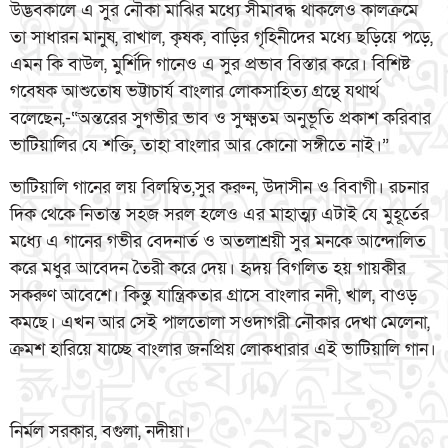
উদ্ভবকালে এ সুর নৌকা মাঝির মধ্যে সীমাবদ্ধ থাকলেও কালক্রমে
তা সাধারন মানুষ, রাখাল, কৃষক, বাড়ির গৃহিনীদের মধ্যে ছড়িয়ে পড়ে,
এমন কি বাউল, মুর্শিদি গানেও এ সুর প্রভাব বিস্তার করে। বিশিষ্ট
গবেষক আশুতোষ ভট্টাচার্য বাংলার লোকসাহিত্য গ্রন্থে যথার্থ
বলেছেন,-“অন্তরের সুগভীর ভাব ও সুক্ষ্মতম অনুভূতি প্রকাশ করিবার
ভাটিয়ালির যে শক্তি, তাহা বাংলার আর কোনো সঙ্গীতে নাই।”
ভাটিয়ালি গানের লয় বিলম্বিত,সুর করুন, উদাসীন ও বিবাগী। রচনার
দিক থেকে নিতান্ত সহজ সরল হলেও এর মাহাত্ম্য এটাই যে মুহূর্তের
মধ্যে এ গানের গভীর বেদনার্ত ও অতলাশ্রয়ী সুর মনকে আন্দোলিত
করে মধুর আবেদন তৈরী করে দেয়। হৃদয় বিগলিত হয় গায়কীর
সকরুণ আবেশে। কিন্তু যান্ত্রিকতার গ্রাসে বাংলার নদী, খাল, বাওড়
কমছে। এখন আর সেই পালতোলা সওদাগরী নৌকার দেখা মেলেনা,
ক্রমশ হারিয়ে যাচ্ছে বাংলার জনপ্রিয় লোকধারার এই ভাটিয়ালি গান।
নির্মল সরকার, বগুলা, নদীয়া।