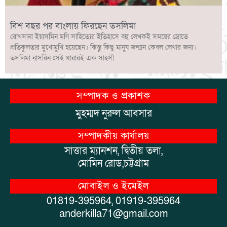
বিশ বছর পর বাংলায় ফিরছেন তসলিমা
রোখসানা ইয়াসমিন মণি সাহিত্যের ইতিহাসে বহু লেখকই সময়ের স্রোতে
প্রতিকূলতার মুখোমুখি হয়েছেন। কিন্তু কিছু মানুষ জন্মান কেবল লেখার জন্য।
তসলিমা নাসরিন সেই ধারারই এক সাহসী
সম্পাদক ও প্রকাশক
মুহম্মদ নুরুল আবসার
সম্পাদকীয় কার্যালয়
সাত্তার ম্যানশন, দ্বিতীয় তলা,
মোমিন রোড,চট্টগ্রাম
মোবাইল ও ইমেইল
01819-395964, 01919-395964
anderkilla71@gmail.com