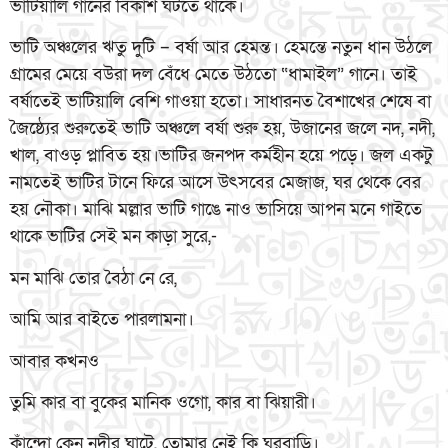
ভাটিয়ালি গানের বিকাশ ঘটতে থাকে।
ভাটি অঞ্চলের ঋতু দুটি – বর্ষা আর হেমন্ত। হেমন্তে নতুন ধান উঠলে
গ্রামের মেয়ে বউরা দল বেঁধে মেতে উঠতো “ধামাইল” গানে। তাই
বর্ষাতেই ভাটিয়ালি বেশি গাওয়া হতো। সাধারনত বৈশাখের শেষে বা
জৈষ্ঠ্যের শুরুতেই ভাটি অঞ্চলে বর্ষা শুরু হয়, উজানের জলে নদ, নদী,
খাল, বাওড় প্লাবিত হয়।ভাটির জনপদ কর্মহীন হয়ে পড়ে। জল একটু
নামতেই ভাটির টানে ফিরে আসে উৎসবের মেজাজ, ঘর থেকে বের
হয় নৌকা। মাঝি মল্লার ভাটি গাঙে নাও ভাসিয়ে আপন মনে গাইতে
থাকে ভাটির সেই মন কাড়া সুরে,-
মন মাঝি তোর বৈঠা নে রে,
আমি আর বাইতে পারলামনা।
আবার কখনও
তুমি কার বা বুকের মানিক ওগো, কার বা ঝিয়ারী।
কাঁন্দো কেন নদীর ঘাটে, তোমার নেই কি ঘরবাড়ি।