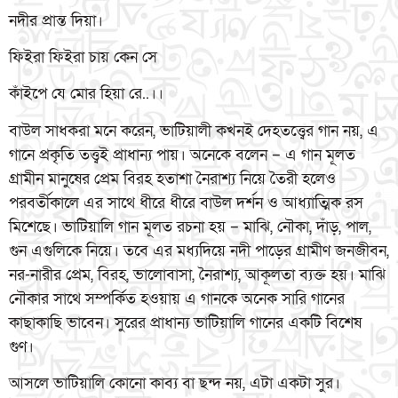
নদীর প্রান্ত দিয়া।
ফিইরা ফিইরা চায় কেন সে
কাঁইপে যে মোর হিয়া রে..।।
বাউল সাধকরা মনে করেন, ভাটিয়ালী কখনই দেহতত্ত্বের গান নয়, এ
গানে প্রকৃতি তত্ত্বই প্রাধান্য পায়। অনেকে বলেন – এ গান মূলত
গ্রামীন মানুষের প্রেম বিরহ হতাশা নৈরাশ্য নিয়ে তৈরী হলেও
পরবর্তীকালে এর সাথে ধীরে ধীরে বাউল দর্শন ও আধ্যাত্মিক রস
মিশেছে। ভাটিয়ালি গান মূলত রচনা হয় – মাঝি, নৌকা, দাঁড়, পাল,
গুন এগুলিকে নিয়ে। তবে এর মধ্যদিয়ে নদী পাড়ের গ্রামীণ জনজীবন,
নর-নারীর প্রেম, বিরহ, ভালোবাসা, নৈরাশ্য, আকূলতা ব্যক্ত হয়। মাঝি
নৌকার সাথে সম্পর্কিত হওয়ায় এ গানকে অনেক সারি গানের
কাছাকাছি ভাবেন। সুরের প্রাধান্য ভাটিয়ালি গানের একটি বিশেষ
গুণ।
আসলে ভাটিয়ালি কোনো কাব্য বা ছন্দ নয়, এটা একটা সুর।