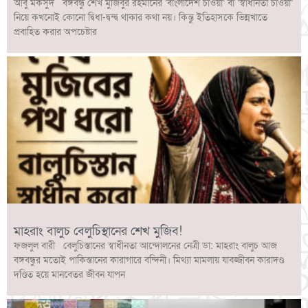
আবু মকসুদ বঙ্গবন্ধু শেখ মুজিবুর রহমানের ‘বাংলাদেশ চাওয়া’ বা ‘স্বাধীনতা চাওয়া’
নিয়ে কখনোই কোনো দ্বিধা-দ্বন্দ্ব থাকার কথা নয়। কিন্তু ইতিহাসকে ভিন্নখাতে
প্রবাহিত করার অপচেষ্টার
মাহরাং বালুচ বেলুচিস্থানের শেখ মুজিব!
ফজলুল বারী বেলুচিস্তানের স্বাধীনতা আন্দোলনের নেত্রী ডা: মাহরাং বালুচ আজ
বঙ্গবন্ধুর মতোই পাকিস্তানের কারাগারে বন্দিনী। মিথ্যা মামলায় যাবজ্জীবন কারাদণ্ড
দণ্ডিত হয়ে মানবেতর জীবন যাপন