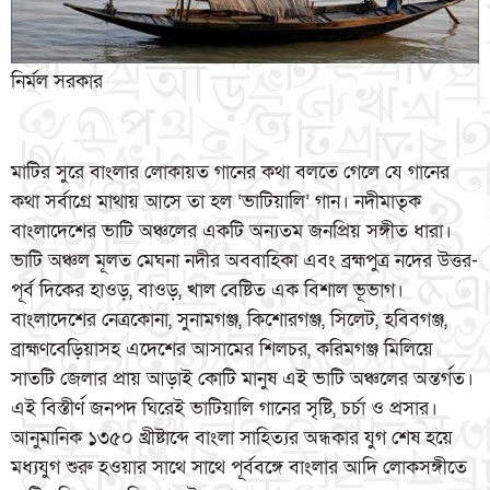
নির্মল সরকার
মাটির সুরে বাংলার লোকায়ত গানের কথা বলতে গেলে যে গানের
কথা সর্বাগ্রে মাথায় আসে তা হল ‘ভাটিয়ালি’ গান। নদীমাতৃক
বাংলাদেশের ভাটি অঞ্চলের একটি অন্যতম জনপ্রিয় সঙ্গীত ধারা।
ভাটি অঞ্চল মূলত মেঘনা নদীর অববাহিকা এবং ব্রহ্মপুত্র নদের উত্তর-
পূর্ব দিকের হাওড়, বাওড়, খাল বেষ্টিত এক বিশাল ভূভাগ।
বাংলাদেশের নেত্রকোনা, সুনামগঞ্জ, কিশোরগঞ্জ, সিলেট, হবিবগঞ্জ,
ব্রাহ্মণবেড়িয়াসহ এদেশের আসামের শিলচর, করিমগঞ্জ মিলিয়ে
সাতটি জেলার প্রায় আড়াই কোটি মানুষ এই ভাটি অঞ্চলের অন্তর্গত।
এই বিস্তীর্ণ জনপদ ঘিরেই ভাটিয়ালি গানের সৃষ্টি, চর্চা ও প্রসার।
আনুমানিক ১৩৫০ খ্রীষ্টাব্দে বাংলা সাহিত্যর অন্ধকার যুগ শেষ হয়ে
মধ্যযুগ শুরু হওয়ার সাথে সাথে পূর্ববঙ্গে বাংলার আদি লোকসঙ্গীতে