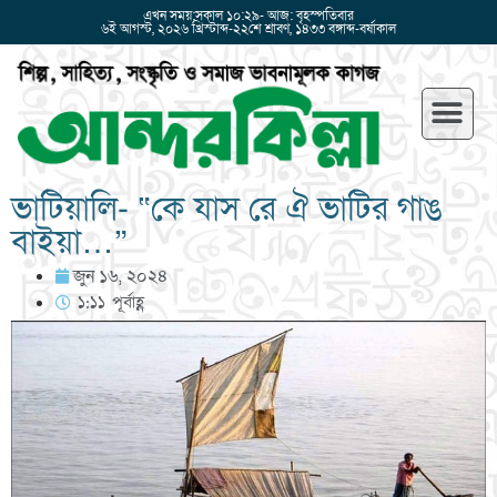
এখন সময়:সকাল ১০:২৯- আজ: বৃহস্পতিবার
৬ই আগস্ট, ২০২৬ খ্রিস্টাব্দ-২২শে শ্রাবণ, ১৪৩৩ বঙ্গাব্দ-বর্ষাকাল
ভাটিয়ালি- “কে যাস রে ঐ ভাটির গাঙ
বাইয়া…”
জুন ১৬, ২০২৪
১:১১ পূর্বাহ্ণ