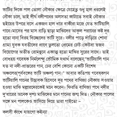
ভাটির দিকে পাল তোলা নৌকার ক্ষেত্রে যেহেতু শুধু হাল ধরলেই
নৌকা চলে, তাই দীর্ঘ নদীপথের অলসতা কাটাতে সবাই নৌকার
ছইয়ের উপরে বসে একজন হাল ধরে বাকীরা মজে যেত ভাটিয়ালি
গানে।মাসের পর মাস বাড়ি ছাড়া মাঝিদের আকূল পরানের কষ্ট দূর
হতো নানা বিরহ বিচ্ছেদের ভাটি সুরে। নদীর পাড়ে দাঁড়িয়ে শোনা
গ্রাম্য যুবক যবতীদের প্রাণে তুলতো প্রেমের ঢেউ।কেউবা স্বজন
বিয়োগের অতীত রোমন্থনে একাত্ম হতো মাঝির সুরের সাথে। তাই
বোধহয় গবেষক নির্মলেন্দু ভৌমিক যথার্থ বলেছেন,”ভাটিয়ালি গান
যত না নদী-প্রান্তরের গান, ঢের বেশি কোনো একটি বিশেষ
অঞ্চলের(পূর্ববঙ্গের ভাটি অঞ্চল) গান।” আবার কতিপয় গবেষকগন
ভাটিয়ালি গানের উদ্ভাবক হিসেবে দূর পথের বাণিজ্য নৌকায় সওয়ার
হওয়া মাঝি মল্লারদেরকেই মনে করেন। ফিরতি বাণিজ্য পথে নদীর
দু’ধারের অনেক দৃশ্য মাঝিদের মনে গানের জন্ম দিত। নৌকার পালের
সঙ্গে মন পালকেও ভাসিয়ে দিয়ে তারা গাইতো –
কলসী কাঁখে যায়গো কইন্যা