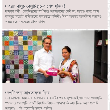
মাহরাং বালুচ বেলুচিস্থানের শেখ মুজিব!
ফজলুল বারী বেলুচিস্তানের স্বাধীনতা আন্দোলনের নেত্রী ডা: মাহরাং বালুচ আজ
বঙ্গবন্ধুর মতোই পাকিস্তানের কারাগারে বন্দিনী। মিথ্যা মামলায় যাবজ্জীবন কারাদণ্ড
দণ্ডিত হয়ে মানবেতর জীবন যাপন
গল্পটি রুনা আখতারকে নিয়ে
রুনা আখতার আমাদের কারখানায় অপারেটর থেকে সুপারভাইজার পদে পদোন্নতি
পেয়েছে। পদোন্নতি একটি নিয়মিত বিষয়— অনেকেরই হয়। কিন্তু রুনার গল্পটি
আলাদা। এই পদোন্নতি তাকে এতটাই