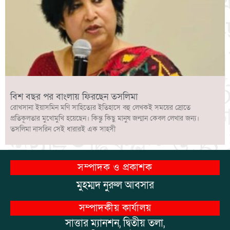
বিশ বছর পর বাংলায় ফিরছেন তসলিমা
রোখসানা ইয়াসমিন মণি সাহিত্যের ইতিহাসে বহু লেখকই সময়ের স্রোতে
প্রতিকূলতার মুখোমুখি হয়েছেন। কিন্তু কিছু মানুষ জন্মান কেবল লেখার জন্য।
তসলিমা নাসরিন সেই ধারারই এক সাহসী
সম্পাদক ও প্রকাশক
মুহম্মদ নুরুল আবসার
সম্পাদকীয় কার্যালয়
সাত্তার ম্যানশন, দ্বিতীয় তলা,