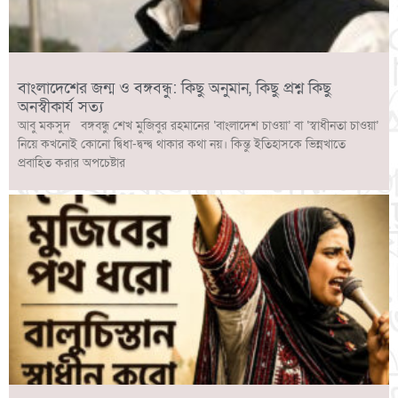
বাংলাদেশের জন্ম ও বঙ্গবন্ধু: কিছু অনুমান, কিছু প্রশ্ন কিছু
অনস্বীকার্য সত্য
আবু মকসুদ বঙ্গবন্ধু শেখ মুজিবুর রহমানের ‘বাংলাদেশ চাওয়া’ বা ‘স্বাধীনতা চাওয়া’
নিয়ে কখনোই কোনো দ্বিধা-দ্বন্দ্ব থাকার কথা নয়। কিন্তু ইতিহাসকে ভিন্নখাতে
প্রবাহিত করার অপচেষ্টার