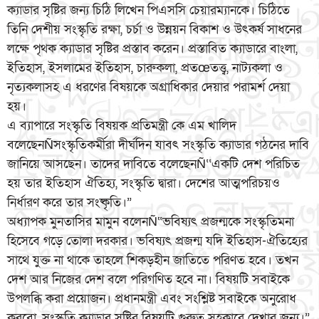
ক্যাডার সৃষ্টির জন্য চিঠি লিখেন পিএসসি চেয়ারম্যানকে। চিঠিতে
তিনি দেশীয় সংস্কৃতি রক্ষা, চর্চা ও উন্নয়ন বিকাশ ও উৎকর্ষ সাধনের
লক্ষে পৃথক ক্যাডার সৃষ্টির প্রস্তাব করেন। প্রস্তাবিত ক্যাডারে বাংলা,
ইতিহাস, ইসলামের ইতিহাস, চারুকলা, প্রতœতত্ত্ব, নাট্যকলা ও
নৃত্যকলাসহ এ ধরণের বিষয়কে অগ্রাধিকার দেয়ার পরামর্শ দেয়া
হয়।
এ ব্যাপারে সংস্কৃতি বিষয়ক প্রতিমন্ত্রী কে এম খালিদ
বলেছেনÑসংস্কৃতিকর্মীরা দীর্ঘদিন যাবৎ সংস্কৃতি ক্যাডার গঠনের দাবি
জানিয়ে আসছেন। তাদের দাবিতে বলেছেনÑ‘‘একটি দেশ পরিচিত
হয় তার ইতিহাস ঐতিহ্য, সংস্কৃতি দ্বারা। দেশের আত্মপরিচয়ও
নির্ধারণ করে তার সংষ্কৃতি।”
অধ্যাপক মুনতাসির মামুন বলেনÑ“ভবিষ্যৎ প্রজন্মকে সংস্কৃতিমনা
হিসেবে গড়ে তোলা দরকার। ভবিষ্যৎ প্রজন্ম যদি ইতিহাস-ঐতিহ্যের
সাথে যুক্ত না থাকে তাহলে শিকড়হীন জাতিতে পরিণত হবে। তখন
দেশ আর নিজের দেশ বলে পরিগণিত হবে না। বিষয়টি সবাইকে
উপলব্ধি করা প্রয়োজন। প্রধানমন্ত্রী এবং সংশ্লিষ্ট সবাইকে অনুরোধ
করবো, সংস্কৃতি ক্যাডার সৃষ্টির বিষয়টি গুরুত্ব সহকারে দেখার জন্য।”