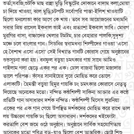
ভর্তা,সবজি,শুটকি মাছ রান্না মুড়ি বিস্কুটের দোকানে বাদাম কলা,মোয়া
চা দিয়ে খাওয়া, ঝাল মুড়ি,চটপটি সর্বোপরি পান্তা-ইলিশ খাওয়াটি
ছিলো মনলোভা কার আগে কে খায়। তবে সব আয়োজনের মধ্যমনি
সবার প্রিয় রাসেল ইকবাল ভাই এবং প্রত্যাশা ইকবাল ভাবি। মোরগ
মুরগির বাসা, বাচ্চাদের খেলার টমটম, চার বেহারার পালকি,সুদৃশ্য
মঞ্চে চলে বাংলার গান। সিডনির স্বনামধন্য শিল্পীদের গাওয়া ‘এসো
হে বৈশাখ এসো এসো‘ সেই বিখ্যাত গানটি কোরাস গেয়ে অনুষ্ঠানের
শুভসূচনা করা হয়। বনফুল বড়ুয়া চমৎকার গায় সাথে আমিও
গাইলাম গলা ছেড়ে একর পর এক। ঢোল বাজনা ছিলো মজাদার
তালে পরিপক্ক। কাঁসর সানাইয়ের সুরে মোহিত করে তোলে
এলাকাটি। হৈমন্তী বড়ুয়া হিমুর গায়কি ঢং চমৎকার কোরাসে নেতৃত্ব
দিয়েছে অনেকের মতো। নন্দিত কন্ঠশিল্পী সাকিনা আক্তার এর কন্ঠে
প্রতিটি গান অসাধারণ দর্শক নন্দিত। কন্ঠশিল্পী মিসেস লুরনিয়া
একের পর এক গান গেয়ে উপস্থিত দর্শকদের মোহিত করে রাখে তাল
লয় উচ্চারণ গায়কি ঢং ছিলো অসাধারণ। দর্শকদের খইফোটা
করতালি বেশ জমে ওঠে অনুষ্ঠান। অনুষ্ঠানে সার্বিক সহযোগিতায়
অনেকের মতো পবিত্র বড়–য়াও ছিলো বেশ আন্তরিক। ছোট্ট শিশু