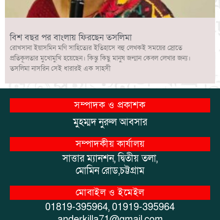
বিশ বছর পর বাংলায় ফিরছেন তসলিমা
রোখসানা ইয়াসমিন মণি সাহিত্যের ইতিহাসে বহু লেখকই সময়ের স্রোতে
প্রতিকূলতার মুখোমুখি হয়েছেন। কিন্তু কিছু মানুষ জন্মান কেবল লেখার জন্য।
তসলিমা নাসরিন সেই ধারারই এক সাহসী
সম্পাদক ও প্রকাশক
মুহম্মদ নুরুল আবসার
সম্পাদকীয় কার্যালয়
সাত্তার ম্যানশন, দ্বিতীয় তলা,
মোমিন রোড,চট্টগ্রাম
মোবাইল ও ইমেইল
01819-395964, 01919-395964
anderkilla71@gmail.com