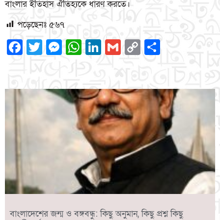
বাংলার ইতিহাস ঐতিহ্যকে ধারণ করতে।
পড়েছেনঃ
৫৬৭
Facebook
Twitter
Messenger
WhatsApp
LinkedIn
Gmail
Copy
Share
Link
বাংলাদেশের জন্ম ও বঙ্গবন্ধু: কিছু অনুমান, কিছু প্রশ্ন কিছু