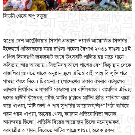
সিডনি থেকে অপু বড়ুয়া
স্বপ্নের দেশ অস্ট্রেলিয়ার সিডনি প্রত্যাশা ওয়ার্ল্ড আয়োজিত সিডনির
ইঙ্গেল্বর্নে প্রতিবছরের ন্যায় রঙিলা পহেলা বৈশাখ ২০৩১ বাঙলা ১৪ই
এপ্রিল দিনব্যাপী জমজমাট ভাবে উৎসবটি পালিত হয় নাচে গানে
কবিতায় আর আড্ডায়। সিডনিসহ আশে পাশের বেশ কিছু স্থান থেকে
বাঙালিরা আসতে থাকে অনুষ্ঠান স্থলে ঐতিহ্যবাহী পাঞ্জাবি লুঙ্গি পরে
গামছা কাঁধে নিয়ে। চিরচেনা বাংলাদেশের ঢাকার রমনার বটমুলের
আদলে নির্ধারিত এলাকাটি সাজানো হয় বর্ণিলভাবে। বাঙালির ঐতিহ্য
ছনের ছাউনি কুঁড়েঘর, ঢেঁকি, মাটির চুল্লিতে মাটির হাঁড়ি পাতিলে রান্না
করে খাওয়া, মিষ্টি জর্দা ও পান সুপারির আয়োজন,ভাঁপা পিঠা বানিয়ে
গরম গরম খাওয়া, তাসের খেলা, ক্যারাম প্রতিযোগিতা অনেক
আনন্দময় ছিলো। প্রতিকি বিয়ের আয়োজন ছিলো মনোমুগ্ধকর,
বরযাত্রীর আগমন, বিয়েতে মাটির পাত্রে খাওয়া, হরেক রকম