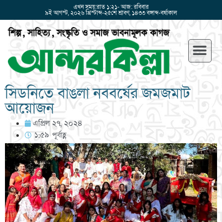
এখন সময়:রাত ১:২১- আজ: রবিবার
৯ই আগস্ট, ২০২৬ খ্রিস্টাব্দ-২৫শে শ্রাবণ, ১৪৩৩ বঙ্গাব্দ-বর্ষাকাল
সিডনিতে বাঙলা নববর্ষের জমজমাট
আয়োজন
এপ্রিল ২৭, ২০২৪
১:৫৯ পূর্বাহ্ণ