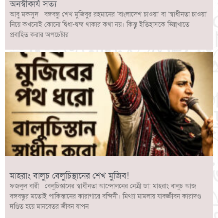
অনস্বীকার্য সত্য
আবু মকসুদ বঙ্গবন্ধু শেখ মুজিবুর রহমানের ‘বাংলাদেশ চাওয়া’ বা ‘স্বাধীনতা চাওয়া’
নিয়ে কখনোই কোনো দ্বিধা-দ্বন্দ্ব থাকার কথা নয়। কিন্তু ইতিহাসকে ভিন্নখাতে
প্রবাহিত করার অপচেষ্টার
মাহরাং বালুচ বেলুচিস্থানের শেখ মুজিব!
ফজলুল বারী বেলুচিস্তানের স্বাধীনতা আন্দোলনের নেত্রী ডা: মাহরাং বালুচ আজ
বঙ্গবন্ধুর মতোই পাকিস্তানের কারাগারে বন্দিনী। মিথ্যা মামলায় যাবজ্জীবন কারাদণ্ড
দণ্ডিত হয়ে মানবেতর জীবন যাপন