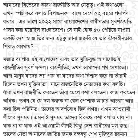
আমাদের বিভেদের কারণ রাজনীতি আর নেতৃত্ব। এই কথাগুলো
এখন স্পষ্ট করে বলাও বিপজ্জনক। বাংলাদেশে ৫২ বছরে পদার্পণ
করবে। এর আগে ২০২২ সালে বাংলাদেশের স্বাধীনতার সুবর্ণজয়ন্তি
পালন করা হয়েছিল বাংলাদেশে। সে যাই হোক ৫০ পেরিয়ে যাওয়া
একটি দেশ ও জাতির জন্য এটুকু জানা জরুরি যে তার ঐক্যহীনতার
শিকড় কোথায়?
মজার ব্যাপার এই বাংলাদেশ এবং তার মুক্তিযুদ্ধ আগাগোড়াই
রাজনীতির সুবর্ণ ফসল। রাজনীতিই তখন আমাদের পথ দেখাতো।
আজ মানুষ যাদের ভয় পায় বা যাদের কথা বিশ্বাস করে না তাঁরাই
ছিলেন তখন মুক্তিদাতা। মানে রাজনৈতিক নেতাদের কথা বলছি।
যাঁরা তখন রাজনীতি করতেন তাঁরা মেপে কথা বলতেন। কাজ করতেন
অধিক। তখন যে যে দল করুক না কেন পোশাক আচার আচরণ আর
কথা ছিল পরিমিত। তাদের আদর্শবোধ ছিল প্রখর। এখন আওয়ামী
লীগের সুসময়। এমন ই সুসময় তাদের বিরুদ্ধে কথা বলাও যায় না।
যাক বা না যাক এই আওয়ামী লীগই কিন্তু দেশ স্বাধীনের মূল স্তম্ভ।
তাদের নেতা আমাদের জাতির জনক বঙ্গবন্ধু শেখ মুজিবুর রহমান