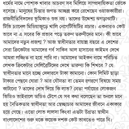
ধর্মের নামে পোশাক খাবার আচরণ সব মিলিয়ে সাম্প্রদায়িকতা জেঁকে
বসেছে। মানুষের চিন্তার জগত আচ্ছন্ন করে রেখেছেন ওয়াজকারীরা।
রাজনীতিবিদদের ভূমিকাও শুভ নয়। তাদের উদ্দেশ্য ঝগড়াঝাটি।
টিভি চ্যানেল মিডিয়াজুড়ে খালি নেগেটিভিটির প্রচার। একবারও কেউ
ভাবে না এ সবের কি প্রভাব পড়ে তরুণ তরুণীদের মনে। কী ভাবে
আমাদের নতুন প্রজন্ম ? আজ স্বাধীনতার বায়ান্ন বছরে এ দেশের
সেরা ক্রিকেটার আমাদের গর্ব সাকিব আল হাসানের কাইমব দেখে
আমরা লজ্জিত না হয়ে পারি না। আমাদের আইকন নামে পরিচিত
লেখক ক্রিকেটার সেলিব্রৈটিদের দেখে তারুণ্য কি শিখবে ? যে
স্বাধীনতার মানে হচ্ছে দেদারসে টাকা কামানো। কোন লিমিট ছাড়া
টাকার পেছনে ঘোরা ? আর যৌনতা বা তেমন রগরগে বিষয়ে সময়
কাটানো ? তাদের দোষ দিয়ে কি লাভ? নেতা পর্যায়ের লোকজন
ভিডিও ভাইরালে অডিও টেপে যে সব কথা বলেছেন তা শুনলে মনে
হয় নৈতিকতার স্বাধীনতা আর স্বেচ্ছাচার আমাদের জীবনে একাকার
হয়ে গেছে। এতো লোভ লালসা কিংবা এতটা উগ্রতা স্বাথীন
বাংলাদেশের শুরু থকে কয়েক দশক কেউ ভাবতেও পারে নি।