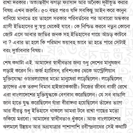
রাখা দরকার। অভ্যন্তরীণ ঝগড়া ফ্যাসাদ আর অনৈক্য দূরীভূত করার
বিষয় এখন জরুরি। ৫০ বছর পরও যদি সবকিছু আইন করে কানুন
বানিয়ে মানাতে হয় তাহলে সরকার পরিবর্তনের পর আবারো অন্ধকার
গ্রাসী ইতিহাসের দু:স্বপ্ন থেকেই যাবে। কে নিশ্চিত করবে নতুন কোনো
জোট এসে আবার জাতির জনক সহ ইতিহাসের গায়ে আঁচড় কাটবে
না ? এবার তা হলে কি পরিমাণ ভয়াবহ ভাবে তা হতে পারে সেটাই
বরং দুর্ভাবনার বিষয়।
শেষ কথাটা এই. আমাদের স্বাধীনতার জন্য শুধু দেশের মানুষজন
লড়াই করেন নি। জর্জ হ্যারিসন, রবিশংকর থেকে অস্ট্রেলিয়ান
মুক্তিযোদ্ধা ওডারল্যান্ডের মতো মানুষেরা লড়েছিলেন। লড়েছিলেন
ফ্রান্সের এক তরুণ বিমান হাইজ্যাককারী। নিজের জীবন বাজী রেখে
এরা বাংলাদেশের মুক্তিযুদ্ধকে বেগবান করেছিলেন। যে সব বাঙালি
জান হাতে যুদ্ধ করেছিলেন যাঁরা বীরাঙ্গনা হয়েছিলেন তাঁদের ত্যাগ
আর বীরত্ব শুধু ইতিহাসে থাকলে আমরা টবে রাখা গাছের মতো
শুকিয়ে মরবো। আমাদের স্বাধীনতাও ধুঁকবে। আজ বাংলাদেশের
ঝলমলে উন্নয়ন আর অগ্রযাত্রার পাশাপাশি রবীন্দ্রনাথের সেই কথাটি