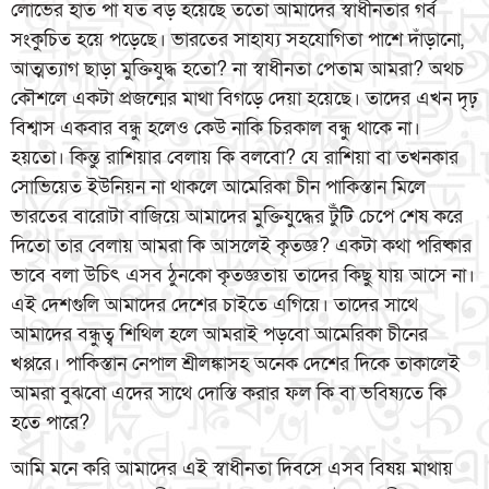
লোভের হাত পা যত বড় হয়েছে ততো আমাদের স্বাধীনতার গর্ব
সংকুচিত হয়ে পড়েছে। ভারতের সাহায্য সহযোগিতা পাশে দাঁড়ানো,
আত্মত্যাগ ছাড়া মুক্তিযুদ্ধ হতো? না স্বাধীনতা পেতাম আমরা? অথচ
কৌশলে একটা প্রজন্মের মাথা বিগড়ে দেয়া হয়েছে। তাদের এখন দৃঢ়
বিশ্বাস একবার বন্ধু হলেও কেউ নাকি চিরকাল বন্ধু থাকে না।
হয়তো। কিন্তু রাশিয়ার বেলায় কি বলবো? যে রাশিয়া বা তখনকার
সোভিয়েত ইউনিয়ন না থাকলে আমেরিকা চীন পাকিস্তান মিলে
ভারতের বারোটা বাজিয়ে আমাদের মুক্তিযুদ্ধের টুঁটি চেপে শেষ করে
দিতো তার বেলায় আমরা কি আসলেই কৃতজ্ঞ? একটা কথা পরিষ্কার
ভাবে বলা উচিৎ এসব ঠুনকো কৃতজ্ঞতায় তাদের কিছু যায় আসে না।
এই দেশগুলি আমাদের দেশের চাইতে এগিয়ে। তাদের সাথে
আমাদের বন্ধুত্ব শিথিল হলে আমরাই পড়বো আমেরিকা চীনের
খপ্পরে। পাকিস্তান নেপাল শ্রীলঙ্কাসহ অনেক দেশের দিকে তাকালেই
আমরা বুঝবো এদের সাথে দোস্তি করার ফল কি বা ভবিষ্যতে কি
হতে পারে?
আমি মনে করি আমাদের এই স্বাধীনতা দিবসে এসব বিষয় মাথায়