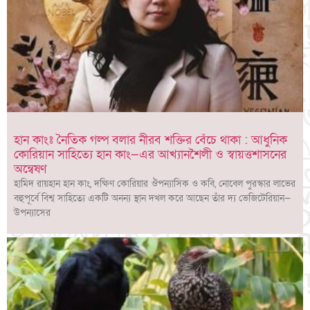
হান কাংঃ নৈতিক গল্প বলার নীরব শক্তির বেঁচে থাকা : আধুনিক
কোরিয়ান সাহিত্যে হান কাং—এর আখ্যানশৈলী ও স্বায়ত্তশাসনের
অন্বেষণ
হামিদ রায়হান হান কাং, দক্ষিণ কোরিয়ার ঔপন্যাসিক ও কবি, নোবেল পুরস্কার লাভের
বহুপূর্বে বিশ্ব সাহিত্যে একটি অনন্য স্থান দখল করে আছেন তাঁর দ্য ভেজিটেরিয়ান—
উপন্যাসের