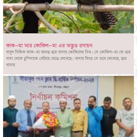
কাক—মা আর কোকিল—মা এর অদ্ভুত রসায়ন
বাবুল সিদ্দিক কাক—মা জানত তার বাসায় কোকিলের ডিম। সে কোকিল—মা কে তার
বাসা থেকে চুপিসাকে বেরিয়ে যেতে দেখেছে। বাসায় ফিরে সে গুনে দেখেছে, তার
বাসায়