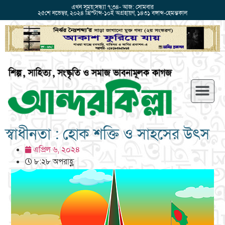
এখন সময়:সন্ধ্যা ৭:৩৪- আজ: সোমবার
২৫শে নভেম্বর, ২০২৪ খ্রিস্টাব্দ-১০ই অগ্রহায়ণ, ১৪৩১ বঙ্গাব্দ-হেমন্তকাল
স্বাধীনতা : হোক শক্তি ও সাহসের উৎস
এপ্রিল ৬, ২০২৪
৮:২৮ অপরাহ্ণ