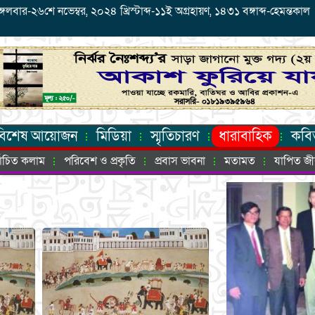
র-২৬শে নভেম্বর, ২০২৪ খ্রিস্টাব্দ-১১ই অগ্রহায়ণ, ১৪৩১ বঙ্গাব্দ-হেমন্তকাল
বিশেষ আয়োজন
মিডিয়া
স্মৃতিচারণ
ধারাবাহিক
কবি
্বাচিত কলাম
পরিবেশ ও প্রকৃতি
প্রবাস ভাবনা
মতামত
যাপিত জ