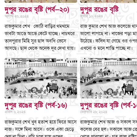
দুপুর রঙের বৃষ্টি (পর্ব—২০)
দুপুর রঙের বৃষ্টি
আগস্ট ২০, ২০২৪
জুলাই ১০, ২০২৪
রাজকুমার শেখ কোঠি বাড়ির থমথমে
রাজ কুমার শেখ আজ কলেজে থ
ভাবটা আস্তে আস্তে কেটে যাচ্ছে। নাচঘরে
ভালো লাগছে না। নাজের পড়া মা
তানপুরার মিহি সুর ছাদ অবধি ভেসে
উঠেছে। কদিন যা গেছে ওর ওপ
আসছে। ছাদ থেকে অনেক দূর দেখা যায়।
এখনো ও মনে শান্তি পাচ্ছে না।
দুপুর রঙের বৃষ্টি (পর্ব-১৬)
দুপুর রঙের বৃষ্টি (পর্ব-
এপ্রিল ৬, ২০২৪
ফেব্রুয়ারি ২৮, ২০২৪
রাজকুমার শেখ খুব হতাশ হয়ে ফিরে আসে
রাজকুমার শেখ আজ ও সকাল স
নাজ। সঙ্গে মিনা আসে। ওকে একা ছেড়ে
কলেজ বের হল। সকালে আজ তে
দেয় না মিনা। রমি চলে যায় ওদের
খেতে পারলো না। গত কাল বৃষ্টি