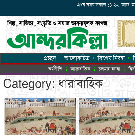
এখন সময়:সকাল ১১:২২- আজ: মঙ্গলবা
প্রচ্ছদ
আলোকচিত্র
বিশেষ নিবন্ধ
অর্থনীতি
আন্তর্জাতিক
চলমান ঘটনা
নির
Category: ধারাবাহিক