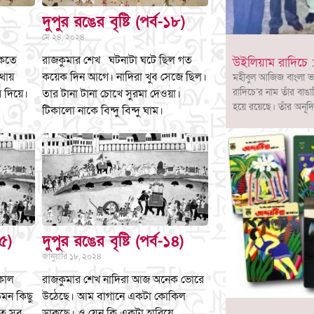
দুপুর রঙের বৃষ্টি (পর্ব-১৮)
মে ২৪, ২০২৪
াকতে
রাজকুমার শেখ ঘটনাটা ঘটে ছিল গত
উইলিয়াম রাদিচে :
থায়
কয়েক দিন আগে। নাদিরা খুব সেজে ছিল।
মহীবুল আজিজ বাংলা ভ
রাদিচে’র নাম তাঁর বাঙা
র দিয়ে।
তার টানা টানা চোখে সুরমা দেওয়া।
হয়ে রয়েছে। তাঁর অনূদি
টিকালো নাকে বিন্দু বিন্দু ঘাম।
১৫)
দুপুর রঙের বৃষ্টি (পর্ব-১৪)
জানুয়ারি ১৮, ২০২৪
কাল
রাজকুমার শেখ নাদিরা আজ অনেক ভোরে
মন কিছু
উঠেছে। আম বাগানে একটা কোকিল
তে সব
ডাকছে। ও যেন কি একটা হারিয়ে