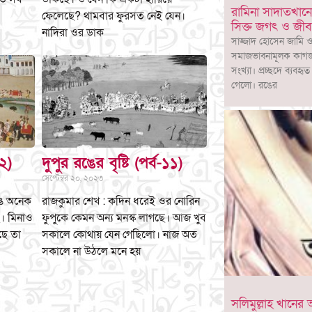
রামিনা সাদাতখানে
ফেলেছে? থামবার ফুরসত নেই যেন।
সিক্ত জগৎ ও জী
নাদিরা ওর ডাক
সাজ্জাদ হোসেন জামি ও
সমাজভাবনামূলক কাগজ 
সংখ্যা। প্রচ্ছদে ব্যবহ
গেলো। রঙের
১২)
দুপুর রঙের বৃষ্টি (পর্ব-১১)
সেপ্টেম্বর ২০, ২০২৩
ঙে অনেক
রাজকুমার শেখ : কদিন ধরেই ওর নোরিন
। মিনাও
ফুপুকে কেমন অন্য মনস্ক লাগছে। আজ খুব
ছে তা
সকালে কোথায় যেন গেছিলো। নাজ অত
সকালে না উঠলে মনে হয়
সলিমুল্লাহ খানে