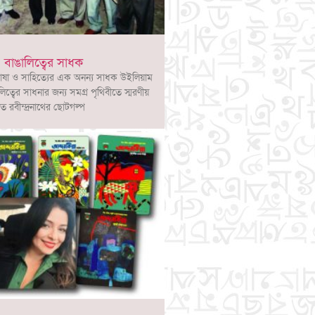
 বাঙালিত্বের সাধক
াষা ও সাহিত্যের এক অনন্য সাধক উইলিয়াম
লিত্বের সাধনার জন্য সমগ্র পৃথিবীতে স্মরণীয়
ত রবীন্দ্রনাথের ছোটগল্প