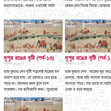
ফরাসডাঙাতে। নাজরা ওখানেই অটো
কেমন যেন ভিজে ভিজে। রাস্তাতে
দুপুর রঙের বৃষ্টি (পর্ব-১৩)
দুপুর রঙের বৃষ্টি (পর্ব-
ডিসেম্বর ১৮, ২০২৩
নভেম্বর ২০, ২০২৩
রাজ কুমার শেখ বৃষ্টি পড়লেই নাজের মন
রাজ কুমার শেখ : নাজের ঘুম ভা
খারাপ হয়ে যায়। সে কোথাও বের হতে
বেলায়। আজ রমি আসবে বলেছে
পারে না। ভাবনার জাল বুনে চলে
আসতে পারে। গত রাতে যা ঘটে
সারাক্ষণ। সব হাবিজাবি কথা। পুরোনো
এখন ও মনে করতে