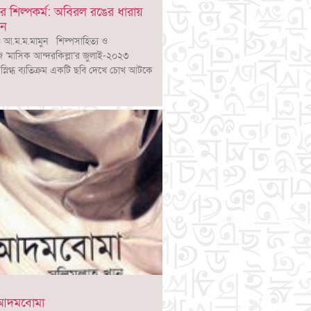
র শিল্পকর্ম: অবিরল রঙের ধারায়
বন
 আ.ম.ম.মামুন শিল্পসাহিত্য ও
‘মাসিক আন্দরকিল্লা’র জুলাই-২০২৩
ৃত স্নিগ্ধ ব্যতিক্রম একটি ছবি দেখে চোখ আটকে
র আদমবোমা