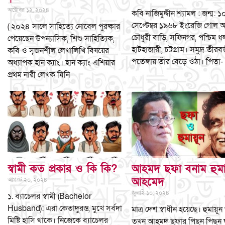
অক্টোবর ১২, ২০২৪
কবি নাজিমুদ্দীন শ্যামল : জন্ম: ১
সেপ্টেম্বর ১৯৬৮ ইংরেজি গোল
( ২০২৪ সালে সাহিত্যে নোবেল পুরষ্কার
চৌধুরী বাড়ি, সফিনগর, পশ্চিম ধ
পেয়েছেন উপন্যাসিক, শিশু সাহিত্যিক,
হাটহাজারী, চট্টগ্রাম। সমুদ্র তীরবর্
কবি ও সৃজনশীল লেখালিখি বিষয়ের
পতেঙ্গায় তাঁর বেড়ে ওঠা। পিতা-
অধ্যাপক হান ক্যাং। হান ক্যাং এশিয়ার
প্রথম নারী লেখক যিনি
স্বামী কত প্রকার ও কি কি?
আহমদ ছফা বনাম হুমা
আহমেদ
আগস্ট ২০, ২০২৪
জুলাই ১০, ২০২৪
১. ব্যাচেলর স্বামী (Bachelor
Husband): এরা কেতাদুরস্ত, মুখে সর্বদা
মাত্র দেশ স্বাধীন হয়েছে। হুমায়
মিষ্টি হাসি থাকে। নিজেকে ব্যাচেলর
তখন আহমদ ছফার পিছন পিছন 