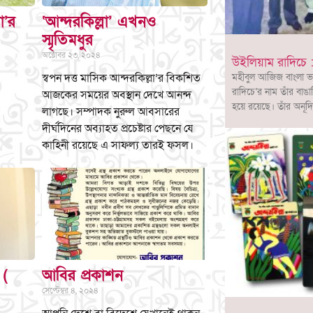
া’র
‘আন্দরকিল্লা’ এখনও
স্মৃতিমধুর
অক্টোবর ২৩, ২০২৪
উইলিয়াম রাদিচে :
স্বপন দত্ত মাসিক আন্দরকিল্লা’র বিকশিত
মহীবুল আজিজ বাংলা ভ
রাদিচে’র নাম তাঁর বাঙা
আজকের সময়ের অবস্থান দেখে আনন্দ
হয়ে রয়েছে। তাঁর অনূদি
লাগছে। সম্পাদক নুরুল আবসারের
দীর্ঘদিনের অব্যাহত প্রচেষ্টার পেছনে যে
কাহিনী রয়েছে এ সাফল্য তারই ফসল।
 (
আবির প্রকাশন
সেপ্টেম্বর ৪, ২০২৪