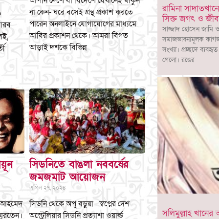
আপনি দেশে বা বিদেশে যেখানেই থাকুন
রামিনা সাদাতখানে
না কেন- ঘরে বসেই গ্রন্থ প্রকাশ করতে
০
সিক্ত জগৎ ও জী
পারেন অনলাইনে যোগাযোগের মাধ্যমে
 আরব
সাজ্জাদ হোসেন জামি ও
আবির প্রকাশন থেকে। আমরা বিগত
লই,
সমাজভাবনামূলক কাগজ 
আড়াই দশকে বিভিন্ন
তী
সংখ্যা। প্রচ্ছদে ব্যবহ
গেলো। রঙের
য়ূন
সিডনিতে বাঙলা নববর্ষের
জমজমাট আয়োজন
এপ্রিল ২৭, ২০২৪
ূন আহমেদ
সিডনি থেকে অপু বড়ুয়া স্বপ্নের দেশ
সলিমুল্লাহ খানে
ঘুরতেন।
অস্ট্রেলিয়ার সিডনি প্রত্যাশা ওয়ার্ল্ড