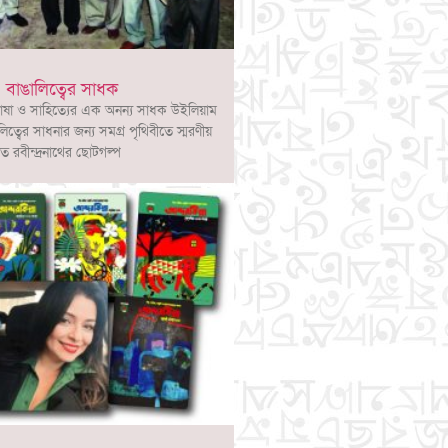
 বাঙালিত্বের সাধক
াষা ও সাহিত্যের এক অনন্য সাধক উইলিয়াম
লিত্বের সাধনার জন্য সমগ্র পৃথিবীতে স্মরণীয়
ত রবীন্দ্রনাথের ছোটগল্প