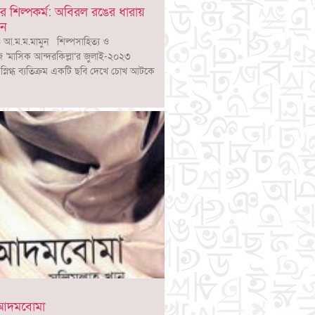
র শিল্পকর্ম: অবিরল রঙের ধারায়
বন
 আ.ম.ম.মামুন শিল্পসাহিত্য ও
‘মাসিক আন্দরকিল্লা’র জুলাই-২০২৩
ৃত স্নিগ্ধ ব্যতিক্রম একটি ছবি দেখে চোখ আটকে
র আদমবোমা