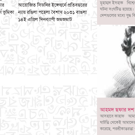
মুহাম্মদ ইসহাক বিশ্বে
ঠার
আয়োজিত সিডনির ইঙ্গেল্বর্নে প্রতিবছরের
ঘটনা সংঘটিত হয়েছে। উন
ণ ভূমিকা
ন্যায় রঙিলা পহেলা বৈশাখ ২০৩১ বাঙলা
দেশগুলোর মধ্যে যুদ্ধ ক
১৪ই এপ্রিল দিনব্যাপী জমজমাট
আহমদ ছফার দশ দ
আসহাবে কাহাফ আমাদের
ঘাটতি থেকেই আমাদের স
করেছে, পরশ্রীকাতরতা 