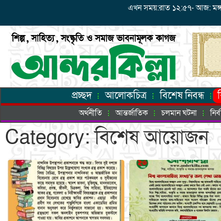
এখন সময়:রাত ১২:৫৭- আজ: মঙ্গলবা
প্রচ্ছদ
আলোকচিত্র
বিশেষ নিবন্ধ
অর্থনীতি
আন্তর্জাতিক
চলমান ঘটনা
নির
Category: বিশেষ আয়োজন