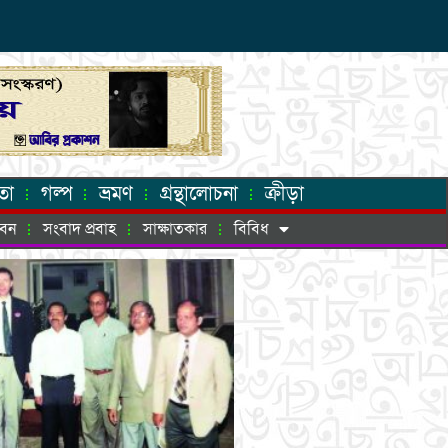
তা
গল্প
ভ্রমণ
গ্রন্থালোচনা
ক্রীড়া
ীবন
সংবাদ প্রবাহ
সাক্ষাতকার
বিবিধ