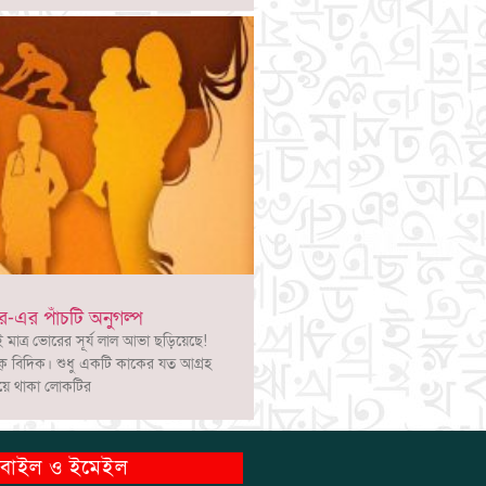
-এর পাঁচটি অনুগল্প
াত্র ভোরের সূর্য লাল আভা ছড়িয়েছে!
্ বিদিক। শুধু একটি কাকের যত আগ্রহ
িয়ে থাকা লোকটির
বাইল ও ইমেইল