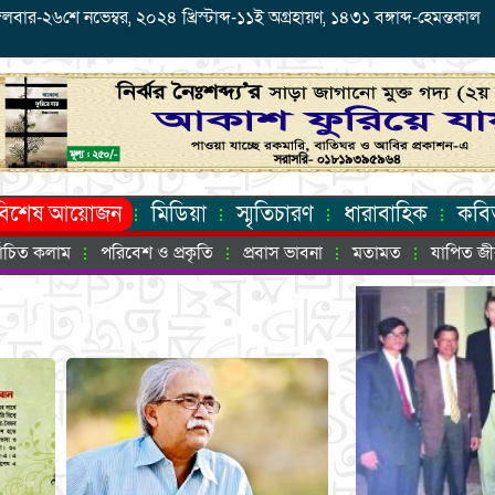
র-২৬শে নভেম্বর, ২০২৪ খ্রিস্টাব্দ-১১ই অগ্রহায়ণ, ১৪৩১ বঙ্গাব্দ-হেমন্তকাল
বিশেষ আয়োজন
মিডিয়া
স্মৃতিচারণ
ধারাবাহিক
কবি
্বাচিত কলাম
পরিবেশ ও প্রকৃতি
প্রবাস ভাবনা
মতামত
যাপিত জ