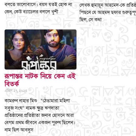
বলতে ভালোবাসে। বয়স যতই হোক না
লেখক হুমায়ূন আহমেদ-কে প্রতিষ্
কেন, কেউ ব্যাচেলর বললে খুশী
পিছনে যে আহমদ ছফার গুরুত্বপূর্
ছিল, সে কথা
রূপান্তর নাটক নিয়ে কেন এই
বিতর্ক
এপ্রিল ২৭, ২০২৪
কামরুন নাহার মিশু “ঠেঙামারা মহিলা
সবুজ সংঘ” নামক ক্ষুুদ্র ঋণদাতা
প্রতিষ্ঠানের প্রতিষ্ঠাতা জনাব হোসনে আরা
বেগম প্রথম জীবনে একজন পুরুষ ছিলেন।
নাম ছিল আবদুস