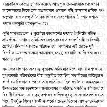
ধারাবাহিক কেন্দ্রে স্থাপিত হয়েছে আত্মভূক চেতনালোক থেকে গণ
আন্দোলনের দিকে ক্রম অগ্রসরমান ওসমান গণি, ভাসমান শ্রমিক, গণ-
অভুত্থানের স্বতঃস্ফূর্ত সৈনিক খিজির এবং পাকিস্তানী শোসকশক্তি
পদাঙ্ক অনসুারী রহমতুল¬াহ।
(দুই) সামন্তচেতনা ও বুর্জোয়া ভাবাদর্শের দ্বন্দ্বময় বৈশিষ্ট্যে গঠিত
গ্রামজীবন-যেখানে ভূমিনির্ভর জোতদারের সঙ্গে বর্গাচাষী ও বিত্তহীন
শ্রেণির অনিবার্য সংঘাতে পরিণত হয়। কাহিনীর এই স্রোতে দুই
বিপরীত মেরুতে রয়েছে আনোয়ার, চেংট,ু করমালি, আলি বক্স এবং
খরবার আলী।
সমাজের প্রথাগত অবরুদ্ধ বৃত্তাবদ্ধ কাঠামোর মধ্যে ষাটের দশকে যে
যুগান্তকারী পরিবর্তনের বীজ অঙ্কুরিত হয়েছিল, মধ্যবিত্তের অস্তিত্ত্বরূপ
ও জীবন জিজ্ঞাসার ক্ষেত্রে তার প্রতিক্রিয়া ছিল জটিল ও অন্তর্দ্বন্দ্বময়।
উনসত্তরের গণঅভ্যুত্থানে বাংলাদেশের অপরিণত মধ্যবিত্ত জীবনের যে
দ্বিধাদীর্ণ চাঞ্চল্য, প্রায় দুই দশকের কালিক দূরত্ব থেকে প্রত্যক্ষ করতে
গিয়ে উপর্যুক্ত শিল্প সংকট সম্পর্কে সচেতন ছিলেন আখতাারুজ্জামান