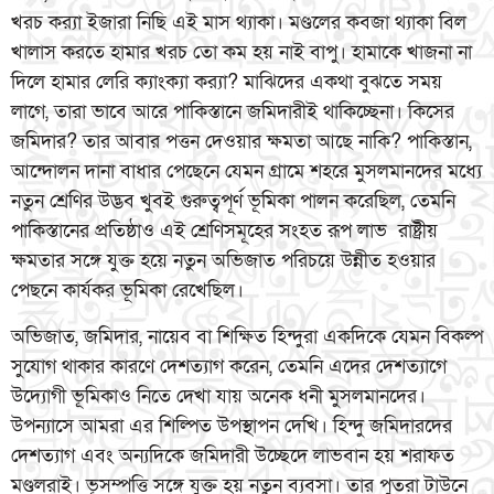
খরচ কর‌্যা ইজারা নিছি এই মাস থ্যাকা। মণ্ডলের কবজা থ্যাকা বিল
খালাস করতে হামার খরচ তো কম হয় নাই বাপু। হামাকে খাজনা না
দিলে হামার লেরি ক্যাংক্যা কর‌্যা? মাঝিদের একথা বুঝতে সময়
লাগে, তারা ভাবে আরে পাকিস্তানে জমিদারীই থাকিচ্ছেনা। কিসের
জমিদার? তার আবার পত্তন দেওয়ার ক্ষমতা আছে নাকি? পাকিস্তান,
আন্দোলন দানা বাধার পেছেনে যেমন গ্রামে শহরে মুসলমানদের মধ্যে
নতুন শ্রেণির উদ্ভব খুবই গুরুত্বপূর্ণ ভূমিকা পালন করেছিল, তেমনি
পাকিস্তানের প্রতিষ্ঠাও এই শ্রেণিসমূহের সংহত রূপ লাভ রাষ্ট্রীয়
ক্ষমতার সঙ্গে যুক্ত হয়ে নতুন অভিজাত পরিচয়ে উন্নীত হওয়ার
পেছনে কার্যকর ভূমিকা রেখেছিল।
অভিজাত, জমিদার, নায়েব বা শিক্ষিত হিন্দুরা একদিকে যেমন বিকল্প
সুযোগ থাকার কারণে দেশত্যাগ করেন, তেমনি এদের দেশত্যাগে
উদ্যোগী ভূমিকাও নিতে দেখা যায় অনেক ধনী মুসলমানদের।
উপন্যাসে আমরা এর শিল্পিত উপস্থাপন দেখি। হিন্দু জমিদারদের
দেশত্যাগ এবং অন্যদিকে জমিদারী উচ্ছেদে লাভবান হয় শরাফত
মণ্ডলরাই। ভূসম্পত্তি সঙ্গে যুক্ত হয় নতুন ব্যবসা। তার পুতরা টাউনে