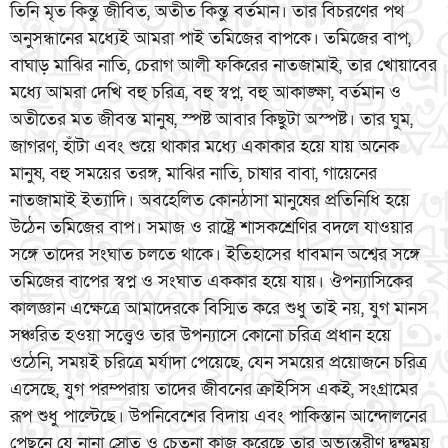
তিনি মৃত কিন্তু জীবিত, অতীত কিন্তু বর্তমান। তার বিচরণের পথ
অনুসন্ধানের মধ্যেই আমরা পাই তমিজের বাপকে। তমিজের বাপ,
বাঘাড় মাঝির নাতি, চেরাগ আলী ফকিরের নাতজামাই, তার খোয়াবের
মধ্যে আমরা দেখি বহু চরিত্র, বহু স্বপ্ন, বহু আকাঙ্ক্ষা, বর্তমান ও
অতীতের মত জীবন্ত মানুষ, স্পষ্ট আবার কিছুটা অস্পষ্ট। তার ঘুম,
জাগরণ, হাঁটা এবং শুয়ে থাকার মধ্যে একাকার হয়ে যায় অনেক
মানুষ, বহু সময়ের তরঙ্গ, মাঝির নাতি, চাষার বাবা, গায়েনের
নাতজামাই ইত্যাদি। অবহেলিত কোনঠাসা মানুষের প্রতিনিধি হয়ে
উঠেন তমিজের বাপ। সমাজ ও রাষ্ট্রে শাসকশ্রেণির বদলে যাওয়ার
সঙ্গে তাদের সংঘাত চলতে থাকে। ইতিহাসের ধাবমান অশ্বের সঙ্গে
তমিজের বাপের স্বপ্ন ও সংঘাত এককার হয়ে যায়। ঔপন্যাসিকের
কালজ্ঞান এক্ষেত্রে আমাদেরকে বিস্মিত করে শুধু তাই নয়, যুগ মানস
সঞ্চরিত হওয়া সত্ত্বেও তার উপন্যাসে কোনো চরিত্র প্রধান হয়ে
ওঠেনি, সময়ই চরিত্রে মর্যাদা পেয়েছে, যেন সময়ের প্রয়োজনে চরিত্র
এসেছে, যুগ পরম্পরায় তাদের জীবনের ক্রাইসিস একই, সংগ্রামের
রূপ শুধু পাল্টেছে। উপনিবেশের বিদায় এবং পাকিস্তান আন্দোলনের
পেছনে যে নানা স্রোত ও চেতনা কাজ করেছে তার অভ্যন্তরীণ দ্বন্দ্বময়