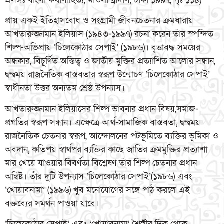
প্রসঙ্গঃ বাংলা কথাসাহিত্য, মাওলা ব্রাদার্স, ঢাকা ১৯৯৭, পৃঃ ১১৪)
প্রায় একই ইতিহাসবোধ ও সংগ্রামী জীবনচেতনার ক্রমধারায়
আখতারুজ্জামান ইলিয়াস (১৯৪৩-১৯৯৭) রচনা করেন তাঁর স্পন্দিত
শিল্প-অভিপ্রায় ‘চিলেকোঠার সেপাই’ (১৯৮৬)। বৃত্তাবদ্ধ সময়ের
অন্ধকার, বিচূর্ণিত অস্তিত্ব ও জাতীয় মুক্তির প্রত্যাশিত আলোর সন্ধান,
দ্বন্দ্বময় রাজনৈতিক বাস্তবতার স্বরূপ উন্মোচণ ‘চিলেকোঠার সেপাই’
স্বাধীনতা উত্তর অন্যতম শ্রেষ্ঠ উপন্যাস।
আখতারুজ্জামান ইলিয়াসের শিল্প ভাবনার প্রধান বিষয়,সমাজ-
প্রগতির স্বরূপ সন্ধান। এক্ষেত্রে আর্থ-সামাজিক বাস্তবতা, দ্বন্দ্বময়
রাজনৈতিক চেতনার স্বরূপ, আন্দোলনের পটভূমিতে ব্যক্তির ভূমিকা ও
অবদান, কতিপয় স্বার্থপর ব্যক্তির কাছে জাতির ক্রমমুক্তির প্রত্যাশা
মার খেয়ে যাওয়ার বিবর্ণতা বিশ্লেষণ তাঁর শিল্প চেতনার প্রধান
অন্বিষ্ট। তাঁর দুটি উপন্যাস ‘চিলেকোঠার সেপাই’(১৯৮৬) এবং
‘খোয়াবনামা’ (১৯৯৬) খুব মনোযোগের সঙ্গে পাঠ করলে এই
বক্তব্যের সমর্থন পাওয়া যাবে।