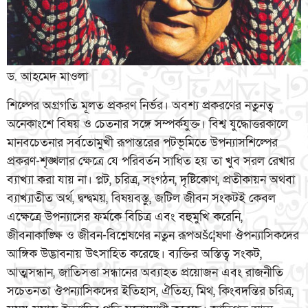
ড. আহমেদ মাওলা
শিল্পের অগ্রগতি মূলত প্রকরণ নির্ভর। অবশ্য প্রকরণের নতুনত্ব
অনেকাংশে বিষয় ও চেতনার সঙ্গে সম্পর্কযুক্ত। বিশ্ব যুদ্ধোত্তরকালে
মানবচেতনার সর্বতোমুখী রূপান্তরের পটভূমিতে উপন্যাসশিল্পের
প্রকরণ-শৃঙ্খলার ক্ষেত্রে যে পরিবর্তন সাধিত হয় তা খুব সরল রেখার
ব্যাখ্যা করা যায় না। প্লট, চরিত্র, সংগঠন, দৃষ্টিকোণ, প্রতীকায়ন অথবা
ব্যাখ্যাতীত অর্থ, দ্বন্দ্বময়, বিষয়বস্তু, জটিল জীবন সংকটই কেবল
এক্ষেত্রে উপন্যাসের ফর্মকে বিচিত্র এবং বহুমুখি করেনি,
জীবনাকাঙ্ক্ষি ও জীবন-বিশ্লেষণের নতুন রূপঅšে¦ষণা ঔপন্যাসিকদের
আঙ্গিক উদ্ভাবনায় উৎসাহিত করেছে। ব্যক্তির অস্তিত্ব সংকট,
আত্মসন্ধান, জাতিসত্তা সন্ধানের অব্যাহত প্রয়োজন এবং রাজনীতি
সচেতনতা ঔপন্যাসিকদের ইতিহাস, ঐতিহ্য, মিথ, কিংবদন্তির চরিত্র,