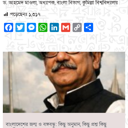
ড. আহমেদ মাওলা, অধ্যাপক, বাংলা বিভাগ, কুমিল্লা বিশ্ববিদ্যালয়
পড়েছেনঃ
১,৩১৭
Facebook
Twitter
Messenger
WhatsApp
LinkedIn
Gmail
Copy
Share
Link
বাংলাদেশের জন্ম ও বঙ্গবন্ধু: কিছু অনুমান, কিছু প্রশ্ন কিছু