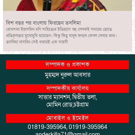
বিশ বছর পর বাংলায় ফিরছেন তসলিমা
রোখসানা ইয়াসমিন মণি সাহিত্যের ইতিহাসে বহু লেখকই সময়ের স্রোতে
প্রতিকূলতার মুখোমুখি হয়েছেন। কিন্তু কিছু মানুষ জন্মান কেবল লেখার জন্য।
তসলিমা নাসরিন সেই ধারারই এক সাহসী
সম্পাদক ও প্রকাশক
মুহম্মদ নুরুল আবসার
সম্পাদকীয় কার্যালয়
সাত্তার ম্যানশন, দ্বিতীয় তলা,
মোমিন রোড,চট্টগ্রাম
মোবাইল ও ইমেইল
01819-395964, 01919-395964
anderkilla71@gmail.com