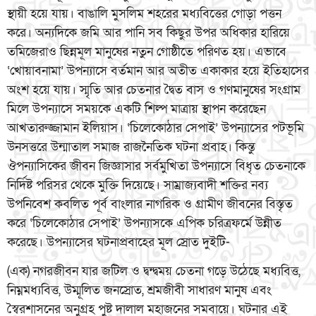
স্থায়ী হয়ে যায়। বাঙালি মুসলিম শহরের মধ্যবিত্তের গোড়া পত্তন
করে। অন্যদিকে জমি আর পানি সব কিছুর উপর অধিকার হারিয়ে
তমিজেরাও ছিন্নমূল মানুষের নতুন গোষ্ঠীতে পরিণত হয়। এভাবে
‘খোয়াবনামা’ উপন্যাসে বর্তমান আর অতীত একাকার হয়ে ইতিহাসের
অংশ হয়ে যায়। স্মৃতি আর চেতনার দ্বৈত বাস ও গণমানুষের সংগ্রাম
মিলে উপন্যাসে সময়কে একটি শিল্প মাত্রায় স্থাপন করেছেন
আখতারুজ্জামান ইলিয়াস। ‘চিলেকোঠার সেপাই’ উপন্যাসের পটভূমি
উনসত্তরে উন্মাতাল সমাজ রাজনৈতিক ঘটনা প্রবাহ। কিন্তু
ঔপন্যাসিকের জীবন জিজ্ঞাসার সর্বমুখিতা উপন্যাসে বিধৃত চেতনাকে
নির্দিষ্ট পরিসর থেকে মুক্তি দিয়েছে। সাম্রাজ্যবাদী শক্তির নব্য
উপনিবেশ কবলিত পূর্ব বাংলার নাগরিক ও গ্রামীণ জীবনের বিস্তৃত
করে ‘চিলেকোঠার সেপাই’ উপন্যাসকে এপিক চরিত্রফর্মে উন্নীত
করেছে। উপন্যাসের ঘটনাপ্রবাহের মূল স্রোত দুইটি-
(এক) নগরজীবন যার জটিল ও দ্বন্দ্বময় চেতনা গড়ে উঠেছে মধ্যবিত্ত,
নিম্নমধ্যবিত্ত, উম্মূলিত জনস্রোত, শ্রমজীবী সাধারণ মানুষ এবং
স্বৈরশাসনের অনুগ্রহ পুষ্ট দালাল মহাজনের সমবায়ে। ঘটনার এই