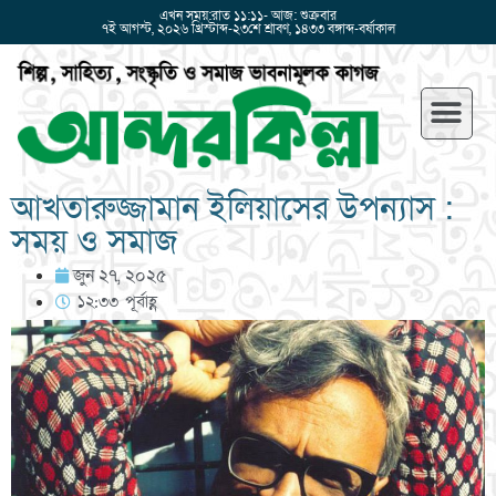
এখন সময়:রাত ১১:১১- আজ: শুক্রবার
৭ই আগস্ট, ২০২৬ খ্রিস্টাব্দ-২৩শে শ্রাবণ, ১৪৩৩ বঙ্গাব্দ-বর্ষাকাল
আখতারুজ্জামান ইলিয়াসের উপন্যাস :
সময় ও সমাজ
জুন ২৭, ২০২৫
১২:৩৩ পূর্বাহ্ণ