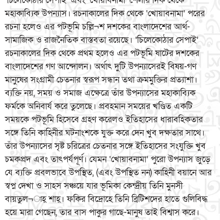
‘চিলেকোঠার সেপাই’ এবং ‘খোয়াবনামা’ শৈলীর দিক থেকে
মহাকাব্যিক উপন্যাস। রচনাকালের দিক থেকে ‘খোয়াবনামা’ পরের
রচনা হলেও এর পটভূমি চল্লি¬শ দশকের বাংলাদেশের আর্থ-
সামাজিক ও রাজনৈতিক বাস্তবতা রয়েছে। ‘চিলেকোঠার সেপাই’
রচনাকালের দিক থেকে প্রথম হলেও এর পটভূমি ষাটের দশকের
বাংলাদেশের গণ আন্দোলন। অর্থাৎ দুটি উপন্যাসেরই বিষয়-গণ
মানুষের সংগ্রামী চেতনার স্বরূপ সন্ধান তথা ক্রমমুক্তির প্রত্যাশা।
ব্যক্তি নয়, সময় ও সমাজ এক্ষেত্রে তাঁর উপন্যাসের মহাকাব্যিক
ফর্মকে অনিবার্য করে তুলেছে। প্রবহমান সময়ের খণ্ডিত একটি
সময়কে পটভূমি হিসেবে গ্রহণ করেলও ইতিহাসের ধারাবহিকতার
সঙ্গে তিনি কাহিনীর ঘটনাংশকে যুক্ত করে দেন খুব দক্ষতার সাথে।
তাঁর উপন্যাসের সৃষ্ট চরিত্রের চেতনার সঙ্গে ইতিহাসের সংযুক্তি খুব
চমকপ্রদ এবং তাৎপর্যপূর্ণ। যেমন ‘খোয়াবনামা’ পুরো উপন্যাস জুড়ে
যে ব্যক্তি প্রবলভাবে উপস্থিত, (এবং উপস্থিত নন) কাহিনী বয়ানে আর
স্বপ্ন দেখা ও সাহস সঞ্চয়ে যার ভূমিকা কেন্দ্রীয় তিনি মুনসী
বায়তুল¬াহ্ শাহ্। ফকির বিদ্রোহে তিনি ব্রিটিশদের হাতে গুলিবিদ্ধ
হয়ে মারা গেছেন, তার বাস পাকুর গাছে-মানুষ তাই বিশ্বাস করে।