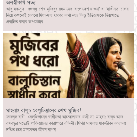
অনস্বীকার্য সত্য
আবু মকসুদ বঙ্গবন্ধু শেখ মুজিবুর রহমানের ‘বাংলাদেশ চাওয়া’ বা ‘স্বাধীনতা চাওয়া’
নিয়ে কখনোই কোনো দ্বিধা-দ্বন্দ্ব থাকার কথা নয়। কিন্তু ইতিহাসকে ভিন্নখাতে
প্রবাহিত করার অপচেষ্টার
মাহরাং বালুচ বেলুচিস্থানের শেখ মুজিব!
ফজলুল বারী বেলুচিস্তানের স্বাধীনতা আন্দোলনের নেত্রী ডা: মাহরাং বালুচ আজ
বঙ্গবন্ধুর মতোই পাকিস্তানের কারাগারে বন্দিনী। মিথ্যা মামলায় যাবজ্জীবন কারাদণ্ড
দণ্ডিত হয়ে মানবেতর জীবন যাপন