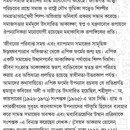
সময়-সমাজ ইত্যাদির প্রতি মনোযোগী করেছে। জাতিগত আত্ম-
পরিচয়ের প্রশ্নে সমাজ ও রাষ্ট্রে যৌথ ভূমিকা সত্ত্বেও শিল্পীর
সমগ্রতাঅšে¦ষণী শিল্প-অভিপ্রায় অনিবার্য প্রকরণ সন্ধান করেছে।
সমাজসত্তার মর্মমূলে উৎসারিত আকাঙ্ক্ষা, স্বপ্ন ও যন্ত্রণাবোধ রূপায়ণে
ঔপন্যাসিকরা মনোযোগী হয়েছেন মহাকাব্যিক রূপাঙ্গিকের প্রতি।
‘জীবনের পরিব্যপ্ত সময় এবং ব্যাপ্যমান সমাজের সামূহিক
ঈড়ষষবপঃরাব অভিজ্ঞতা থেকে এপিক ফর্মের জন্ম হয়। এপিক
একটি সমাজের উত্থানপর্বের আকাঙ্ক্ষিত পর্যায়ের শিল্প নির্মাণ।
জীবন সংক্রান্ত আকাঙ্ক্ষার স্বরূপ, ব্যক্তিভেদে স্বতন্ত্র রূপ পরিগ্রহ
করায় এর অভিযাত্রা প্রলম্বিত হয়েছে স্বাধীনতা-উত্তরকাল পর্যন্ত।
আমাদের কথাসাহিত্যে এপিক ফর্মের উপন্যাস রচনায় যে প্রতিশ্রুতি
হুমায়ুন কবিরের ‘নদী ও নারী’তে উৎসারিত হয়েছিল, শহীদুল¬াহ,
কায়সারের (১৯২৬-১৯৭১) সংশপ্তক (১৯৬৫)-এ তার সিদ্ধি। গ্রাম ও
নগরজীবনের সুবৃহৎ ক্যানভাসকে উপন্যাসের পটভূমি হিসেবে ব্যবহার
করে সামন্ত সমাজের অবক্ষয় এবং মধ্যবিত্তশ্রেণির উত্থান প্রক্রিয়াকে
সংশপ্তক -এ বিন্যস্ত করেছেন লেখক।’ (সৈয়দ আকরাম হোসেন,