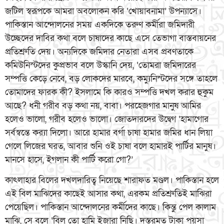
জটিল স্বরূপকে আমরা অবলোকন করি ‘খোয়াবনামা’ উপন্যাসে।
পাকিস্তান আন্দোলনের সময় একদিকে তরুণ কর্মীরা জমিদারী
উচ্ছেদের দাবির কথা বলে চাষাদের কাছে এসে তেভাগা বাস্তবায়নের
প্রতিশ্রুতি দেয়। অন্যদিকে জমিদার নেতারা এসব প্রবণতাকে
কমিউনিস্টদের কুপ্রভাব বলে উস্কানি দেয়, ‘তোমরা জমিদারের
সম্পত্তি কেড়ে নেবে, বড় লোকদের মারবে, কম্যুনিস্টদের সঙ্গে তাহলে
তোমাদের ফারক কী? ইসলামে কি কারও সম্পত্তি দখল করার হুকুম
আছে? ধনী গরীব বড় কথা নয়, বাবা। পরহেজগার মানুষ আমির
হলেও ভালো, গরীব হলেও ভালো। জোতদারদের উদ্বেগ ‘হামাগোর
সর্বস্বন্তে কর‌্যা দিলো। আরে হামার বর্গা চাষা হামার জমির ধান লিয়া
গেলে লিজের ঘরত, আবার শুনি ওই চাষা বলে হামারই পার্টির মানুষ।
মানসে হাসে, ইগলান কী পার্টি করো গো?’
কাৎলাহার বিলের দখলদারিত্ব নিয়েছে শারাফত মণ্ডল। পাকিস্তান হলে
এই বিল মাঝিদের কাছেই আসার কথা, এরকম প্রতিশ্রুতিই মাঝিরা
পেয়েছিল। পাকিস্তান আন্দোলনের কর্মীদের কাছে। কিন্তু পেল কালাম
মাঝি, সে বলে ‘বিল তো হামি ইজারা নিছি। দস্তরমত টাকা পয়সা