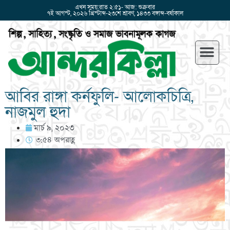
এখন সময়:রাত ২:৫১- আজ: শুক্রবার
৭ই আগস্ট, ২০২৬ খ্রিস্টাব্দ-২৩শে শ্রাবণ, ১৪৩৩ বঙ্গাব্দ-বর্ষাকাল
আবির রাঙ্গা কর্নফুলি- আলোকচিত্রি,
নাজমুল হুদা
মার্চ ৯, ২০২৩
৩:৫৪ অপরাহ্ণ