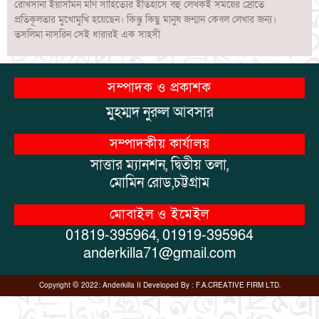
রোখসানা ইয়াসমিন মণি সাহিত্যের ইতিহাসে বহু লেখকই সময়ের স্রোতে
প্রতিকূলতার মুখোমুখি হয়েছেন। কিন্তু কিছু মানুষ জন্মান কেবল লেখার জন্য।
তসলিমা নাসরিন সেই ধারারই এক সাহসী
সম্পাদক ও প্রকাশক
মুহম্মদ নুরুল আবসার
সম্পাদকীয় কার্যালয়
সাত্তার ম্যানশন, দ্বিতীয় তলা,
মোমিন রোড,চট্টগ্রাম
মোবাইল ও ইমেইল
01819-395964, 01919-395964
anderkilla71@gmail.com
Copyright © 2022:
Anderkilla
II
Developed By :
F.A.CREATIVE FIRM LTD.