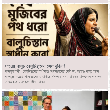
মাহরাং বালুচ বেলুচিস্থানের শেখ মুজিব!
ফজলুল বারী বেলুচিস্তানের স্বাধীনতা আন্দোলনের নেত্রী ডা: মাহরাং বালুচ আজ
বঙ্গবন্ধুর মতোই পাকিস্তানের কারাগারে বন্দিনী। মিথ্যা মামলায় যাবজ্জীবন কারাদণ্ড
দণ্ডিত হয়ে মানবেতর জীবন যাপন