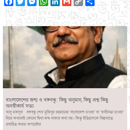
Facebook
Twitter
Messenger
WhatsApp
LinkedIn
Gmail
Copy
Share
Link
বাংলাদেশের জন্ম ও বঙ্গবন্ধু: কিছু অনুমান, কিছু প্রশ্ন কিছু
অনস্বীকার্য সত্য
আবু মকসুদ বঙ্গবন্ধু শেখ মুজিবুর রহমানের ‘বাংলাদেশ চাওয়া’ বা ‘স্বাধীনতা চাওয়া’
নিয়ে কখনোই কোনো দ্বিধা-দ্বন্দ্ব থাকার কথা নয়। কিন্তু ইতিহাসকে ভিন্নখাতে
প্রবাহিত করার অপচেষ্টার