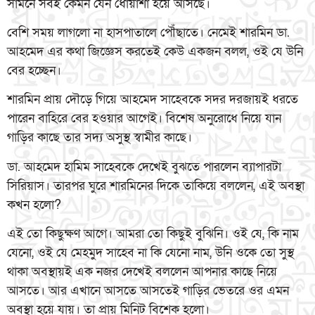
সামনে সবই কেমন যেন ধোঁয়াশা হয়ে আসছে।
বেশি সময় লাগলো না হাসপাতালে পৌঁছাতে। নেমেই শারমিন ডা.
আহমেদ এর কথা জিজ্ঞেস করতেই কেউ একজন বলল, ওই যে উনি
বের হচ্ছেন।
শারমিন প্রায় দৌড়ে গিয়ে আহমেদ সাহেবকে সদর দরজায়ই ধরতে
পারেন বাহিরে বের হওয়ার আগেই। বিশেষ অনুরোধে নিয়ে যান
গাড়ির কাছে তার সদ্য অসুস্থ স্বামীর কাছে।
ডা. আহমেদ হামিম সাহেবকে দেখেই বুঝতে পারলেন ব্যাপারটা
সিরিয়াস। তারপর ঘুরে শারমিনের দিকে তাকিয়ে বললেন, এই অবস্থা
কখন হলো?
এই তো কিছুক্ষণ আগে। আমরা তো কিছুই বুঝিনি। ওই যে, কি নাম
যেনো, ওই যে মেহমুদ সাহেব না কি যেনো নাম, উনি ওকে তো সুস্থ
থাকা অবস্থায়ই এক নজর দেখেই বললেন আপনার কাছে নিয়ে
আসতে। আর এখানে আসতে আসতেই গাড়ির ভেতরে ওর এমন
অবস্থা হয়ে যায়। তা প্রায় মিনিট বিশেক হলো।