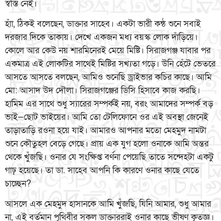
স্বস্তি নেই।
হাঁা, ঠিকই বলেছেন, ডাক্তার সাহেব। একটা ভারী কন্ঠ শুনে সবাই
দরজার দিকে তাকায়। দেখে একজন মধ্য বয়স্ক লোক দাঁড়িয়ে।
কোলে আর কেউ নয় শারমিনেরই মেয়ে মিষ্টি। সিরাজগঞ্জ যাবার পর
একমাত্র এই লোকটির সাথেই মিষ্টির সখ্যতা গড়ে। উনি হেঁটে ভেতরে
আসতে আসতে বলছেন, আমিও শুনেছি ড্রাইভার কচির কাছে। আমি
মো: আসাদ উদ দৌলা। সিরাজগঞ্জের ডিসি হিসাবে কাজ করছি।
হামিম এর সাথে শুধু স্যারের সম্পর্কই নয়, বরং আমাদের সম্পর্ক বড়
ভাই—ছোট ভাইয়ের। আমি তো টেলিফোনে ওর এই অবস্থা জেনেই
তাড়াতাড়ি রওনা হয়ে যাই। আমারও আপনার মতো মেহমুদ নামটা
শুনে কৌতুহল বেড়ে গেছে। প্রায় এক যুগ হলো ওনাকে আমি অন্তর
থেকে খুঁজছি। ওনার যে সংক্ষিপ্ত বর্ণনা পেয়েছি তাতে সন্দেহটা একটু
গাঢ় হয়েছে। তা ডা. সাহেব আপনি কি কারণে ওনার কাছে যেতে
চাচ্ছেন?
আসলে এক মেহমুদ হাসানকে আমি খুঁজছি, যিনি আমার, শুধু আমার
না, এই বর্তমান পৃথিবীর সকল ডাক্তাররাই ওনার কাছে ভীষণ কৃতজ্ঞ।