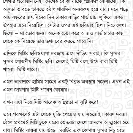
লেখার প্রয়োজন নেই। দেখেই বোঝা যাচ্ছে “শ্রাবণ” বোঝাচ্ছে। কি
অদ্ভুত! ভাবতে ভাবতে হঠাৎ শারমিন অন্যরকম হয়ে যায়। মনে পড়ে
আট বছরের জন্মদিনের দিন ঢাকার বাড়ির গার্ড চাচা লুকিয়ে একটা
উপহার এনে দিয়েছিল। সেটার ওপর এই ছবিটাই ছিল। নিচে লেখা
ছিলো — মা তোর জন্য। অনেক চেষ্টা করে আজও গার্ড চাচার কাছ
থেকে কে দিয়েছে তার তথ্য বের করতে পারে নি।
এদিকে মিষ্টির ছবিওয়ালা দরজায় এসে দাঁড়িয় সবাই। কি সুন্দর
সুন্দর লোভনীয় মিষ্টির ছবি। দেখেই মিষ্টি বলে, উঠে বাবা মিষ্টি
খাবো। মিষ্টি খাবো।
এমন আবদারে হামিম সাহেব একটু বিব্রত অবস্থায় পড়েন। এখন এই
এমন জায়গায় মিষ্টি পাবেন কোথায়।
এখন এটা নিয়ে মিষ্টি আরেক অস্থিরতা না সৃষ্টি করে!
তবে পরক্ষণেই এটা থেকে মুক্তি পেয়েও যায় সহজেই। কারণ দরজা
ঠেলে প্রথমেই মিষ্টি ঢুকে ঘরের ভেতরটা দেখে আনন্দে আত্মহারা হয়ে
যায়। মিষ্টির বায়না যায় উড়ে। ঘরটির এক কোণায় সুন্দর নিচু বেড