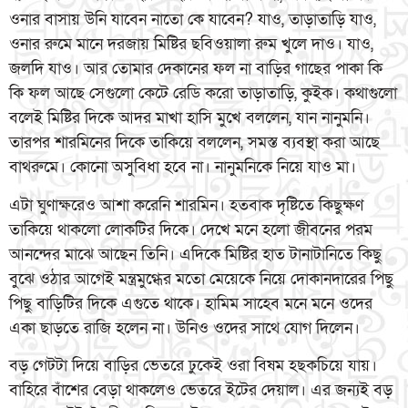
ওনার বাসায় উনি যাবেন নাতো কে যাবেন? যাও, তাড়াতাড়ি যাও,
ওনার রুমে মানে দরজায় মিষ্টির ছবিওয়ালা রুম খুলে দাও। যাও,
জলদি যাও। আর তোমার দেকানের ফল না বাড়ির গাছের পাকা কি
কি ফল আছে সেগুলো কেটে রেডি করো তাড়াতাড়ি, কুইক। কথাগুলো
বলেই মিষ্টির দিকে আদর মাখা হাসি মুখে বললেন, যান নানুমনি।
তারপর শারমিনের দিকে তাকিয়ে বললেন, সমস্ত ব্যবস্থা করা আছে
বাথরুমে। কোনো অসুবিধা হবে না। নানুমনিকে নিয়ে যাও মা।
এটা ঘুণাক্ষরেও আশা করেনি শারমিন। হতবাক দৃষ্টিতে কিছুক্ষণ
তাকিয়ে থাকলো লোকটির দিকে। দেখে মনে হলো জীবনের পরম
আনন্দের মাঝে আছেন তিনি। এদিকে মিষ্টির হাত টানাটানিতে কিছু
বুঝে ওঠার আগেই মন্ত্রমুগ্ধের মতো মেয়েকে নিয়ে দোকানদারের পিছু
পিছু বাড়িটির দিকে এগুতে থাকে। হামিম সাহেব মনে মনে ওদের
একা ছাড়তে রাজি হলেন না। উনিও ওদের সাথে যোগ দিলেন।
বড় গেটটা দিয়ে বাড়ির ভেতরে ঢুকেই ওরা বিষম হছকচিয়ে যায়।
বাহিরে বাঁশের বেড়া থাকলেও ভেতরে ইটের দেয়াল। এর জন্যই বড়