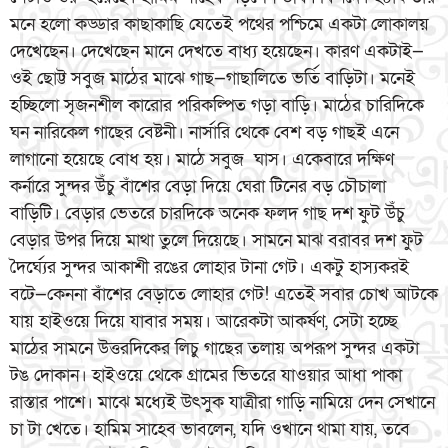
মনে হলো কড্ডার কাছাকাছি যেতেই পথের পশ্চিমে একটা লোকালয়
দেখেছেন। দেখেছেন মানে দেখতে বাধ্য হয়েছেন। কারণ একটাই—
ওই ছোট্ট সবুজ মাঠের মাঝে গাছ—গাছালিতে ভর্তি বাড়িটা। মনেই
হচ্ছিলো সৃজনশীল কারোর পরিকল্পিত গড়া বাড়ি। মাঠের চারিদিকে
ঘন নারিকেল গাছের বেষ্টনী। নার্সারি থেকে বেশ বড় গাছই এনে
লাগানো হয়েছে বোধ হয়। মাঠে সবুজ ঘাস। একেবারে দক্ষিণ
কর্নারে সুন্দর উঁচু বাঁশের বেড়া দিয়ে ঘেরা টিনের বড় চৌচালা
বাড়িটি। বেড়ার ভেতরে চারদিকে অনেক ফলদ গাছ দশ ফুট উঁচু
বেড়ার উপর দিয়ে মাথা তুলে দিয়েছে। সামনে মাঝ বরাবর দশ ফুট
দৈর্ঘ্যের সুন্দর আকাশী রঙের লোহার টানা গেট। একটু হাস্যকরই
বটে—কেননা বাঁশের বেড়াতে লোহার গেট! এতেই সবার চোখ আটকে
যায় হাইওয়ে দিয়ে যাবার সময়। আরেকটা আকর্ষণ, সেটা হচ্ছে
মাঠের সামনে উত্তরদিকের লিচু গাছের তলায় অপরূপ সুন্দর একটা
টঙ দোকান। হাইওয়ে থেকে গ্রামের ভিতরে যাওয়ার আধা পাকা
রাস্তার পাশে। মাঝে মধ্যেই উৎসুক যাত্রীরা গাড়ি নামিয়ে দেন সেখানে
চা টা খেতে। হামিম সাহেব ভাবলেন, যদি ওখানে থামা যায়, তবে