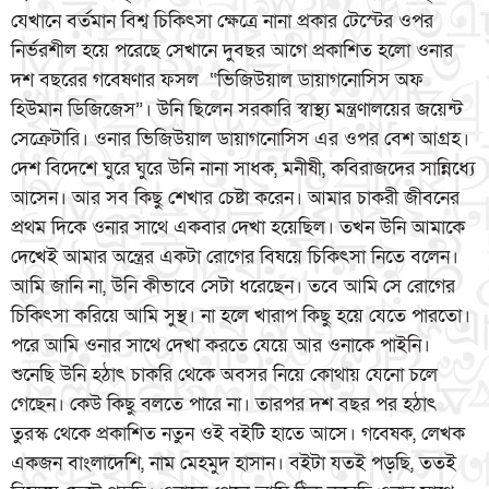
যেখানে বর্তমান বিশ্ব চিকিৎসা ক্ষেত্রে নানা প্রকার টেস্টের ওপর
নির্ভরশীল হয়ে পরেছে সেখানে দুবছর আগে প্রকাশিত হলো ওনার
দশ বছরের গবেষণার ফসল “ভিজিউয়াল ডায়াগনোসিস অফ
হিউমান ডিজিজেস”। উনি ছিলেন সরকারি স্বাস্থ্য মন্ত্রণালয়ের জয়েন্ট
সেক্রেটারি। ওনার ভিজিউয়াল ডায়াগনোসিস এর ওপর বেশ আগ্রহ।
দেশ বিদেশে ঘুরে ঘুরে উনি নানা সাধক, মনীষী, কবিরাজদের সান্নিধ্যে
আসেন। আর সব কিছু শেখার চেষ্টা করেন। আমার চাকরী জীবনের
প্রথম দিকে ওনার সাথে একবার দেখা হয়েছিল। তখন উনি আমাকে
দেখেই আমার অন্ত্রের একটা রোগের বিষয়ে চিকিৎসা নিতে বলেন।
আমি জানি না, উনি কীভাবে সেটা ধরেছেন। তবে আমি সে রোগের
চিকিৎসা করিয়ে আমি সুস্থ। না হলে খারাপ কিছু হয়ে যেতে পারতো।
পরে আমি ওনার সাথে দেখা করতে যেয়ে আর ওনাকে পাইনি।
শুনেছি উনি হঠাৎ চাকরি থেকে অবসর নিয়ে কোথায় যেনো চলে
গেছেন। কেউ কিছু বলতে পারে না। তারপর দশ বছর পর হঠাৎ
তুরস্ক থেকে প্রকাশিত নতুন ওই বইটি হাতে আসে। গবেষক, লেখক
একজন বাংলাদেশি, নাম মেহমুদ হাসান। বইটা যতই পড়ছি, ততই