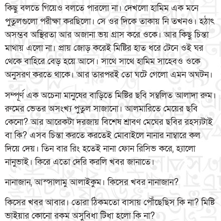
কিছু বলতে গিয়েও বলতে পারলো না। দেখলো হামিম এক মনে
পুতুলগুলো পরীক্ষা করছিলো। সে ওর দিকে তাকায় নি তখনও। হঠাৎ
অসম্ভব অস্থিরতা আর অজানা ভয় গ্রাস করে ওকে। আর কিছু চিন্তা
মাথায় এলো না। প্রায় জোড় করেই মিষ্টির হাত ধরে টেনে ওই ঘর
থেকে বাহিরে বেড় হয়ে আসে। সাথে সাথে হামিম সাহেবও ওকে
অনুসরণ করতে থাকে। আর তারপরই তো ঘটে গেলো এমন অঘটন।
সম্পূর্ণ এক অচেনা মানুষের বাড়িতে মিষ্টির ছবি সম্বলিত আলাদা রুম।
রুমের ভেতর অসংখ্য পুতুল সাজানো। আলমারিতে মেয়ের ছবি
কেনো? আর আরেকটা দরজায় বিশেষ শ্রাবণ মেঘের ছবির রহস্যটাই
বা কি? এসব চিন্তা করতে করতেই মোবাইলে নানার নাম্বারে কল
দিয়ে দেয়। তিন বার রিং হতেই নানা ফোন রিসিভ করে, হ্যালো
নানুভাই। কিরে এতো দেরি করলি খবর জানাতে।
নানাজান, আস্সালামু আলাইকুম। কিসের খবর নানাজান?
কিসের খবর আবার। তোরা ঠিকমতো বাসায় পৌঁছেছিস কি না? মিষ্টি
ভাইয়ার কোনো রকম অসুবিধা টিধা হলো কি না?