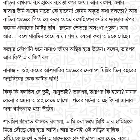
বাড়ির বাথরুম ব্যবহারের ব্যবস্থা করে দেয়। আর বলেন, ওনার
বাসায় উনি যাবেন নাতো কে যাবেন! কেমন অদ্ভুত কথা বলতো? আর
বাড়ির ভেতরে গিয়ে যে রুমে যেতে বলেছিলেন সেটার দরজার উপর
কয়েক প্রকারের মিষ্টির ছবি। রুমের ভেতরে অসংখ্য পুতুল। আর
আর… বলে শারমিন থেমে যায়। গলায় যেনো কথা আটকে গেছে।
কান্নার ফোঁপানি শুনে নানাও ভীষণ অস্থির হয়ে উঠেন। বলেন, তারপর
আর কি? আর কি? বল।
নানাজান, ওই রুমের আলমারির ভেতরের দেয়ালে মিষ্টির তিন বছরের
জন্মদিনের কেক কাটার ছবি!
কিক্ কি বলছিস রে তুই, নানুভাই? তারপর, তারপর কি হলো? নানার
যেনো রাজ্যের আগ্রহ বেড়ে গেলো। পরের ঘটনা আছে কি না জানার
জন্য ব্যতিব্যস্ত হয়ে উঠেন।
শারমিন কাঁদতে কাঁদতে বললো, আমি তো ভয়ে মিষ্টি আর হামিমকে
নিয়ে দৌঁড়ে বের হয়ে আসি। আর তখনই ওই বাড়ির মালিক
হামিমকে দেখে তক্ষুনি আমাদেরকে হাসপাতালে চলে যেতে বলে।