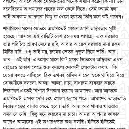
বললেন, আসলে কাকা মেহমানদের অনেক সম্মান করেন কি না। উনি
বলেছিলেন আপনাদের গাছের ফল কেটে দিতে। সেই জন্যই বলা।
তাই ভাবলাম আপনারা কিছু না খেলে হয়তো তিনি মনে কষ্ট পাবেন।
শারমিনের মনের ভেতরে এমনিতেই কেমন জানি অস্থিরতার সৃষ্টি
হয়েছে। আসলে এই বাড়িটি বেশ রহস্যময় লাগছে। এক দরজায়
তার পরিচিত শ্রাবণ মেঘের ছবি, আবার আরেক দরজায় নানা রকম
মিষ্টির ছবি। শুধু তাই নয়, রুমের ভেতর পুতুল দিয়ে ভর্তি। আর..
আর…ওই ছবি! এগুলোর মানে কি? মনের ভিতরের অস্থিরতা এখন
বাইরেও প্রকাশ পেতে শুরু করলো দোকানী লোকটার কথায়। কি
যেনো বলতে যাচ্ছিলো ঠিক তখনই হামিম সাহেব ওকে থামিয়ে দিয়ে
দোকানীকে বললো, আচ্ছা আচ্ছা, চাচা, বাথরুম ব্যবহার করতে
দিয়েছেন এতেই বিশাল উপকার হয়েছে আমাদের। আর আজকে
এমনিতেই অনেক দেরি হয়ে গেলো জ্যামে পড়ে। আমাদের তাড়াতাড়ি
সিরাজগঞ্জের বাসায় যেতে হবে। তাই আজ আর খাবার খাওয়ার
সময় যে নেই। কিছু মনে করবেন না চাচা। আমরা আপনার কাকার
কাছেও আমাদের এই অপারগতার কথা বলছি। হাঁটতে হাঁটতেই