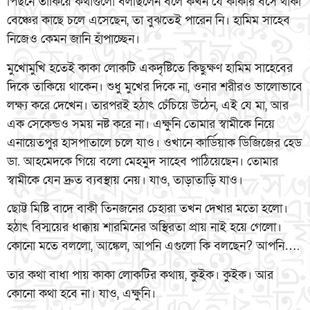
পিছনে তাকিয়ে কথাগুলো বলছিলেন বলে কখন যে কাকার বসে থাকা
বেঞ্চের কাছে চলে এসেছেন, তা বুঝতেই পারেন নি। হামিম সাহেব
নিজেও কেমন জানি হাঁপাচ্ছেন।
মুখোমুখি হতেই কাকা লোকটি একদৃষ্টিতে কিছুক্ষণ হামিম সাহেবের
দিকে তাকিয়ে থাকেন। শুধু মুখের দিকে না, ওনার শরীরও ভালোভাবে
লক্ষ্য করে দেখেন। তারপরই হঠাৎ চেঁচিয়ে উঠেন, এই যে মা, আর
এক সেকেন্ডও সময় নষ্ট করে না। এক্ষুনি তোমার স্বামীকে নিয়ে
এনায়েতপুর হাসপাতালে চলে যাও। ওখানে কার্ডিয়াক ডিজিজের হেড
ডা. আহমেদকে গিয়ে বলো মেহমুদ সাহেব পাঠিয়েছেন। তোমার
স্বামীকে যেন দ্রুত ব্যবস্থায় নেয়। যাও, তাড়াতাড়ি যাও।
ছোট্ট মিষ্টি বাদে বাকী তিনজনের চেহারা তখন দেখার মতো হলো।
হঠাৎ বিস্ময়ের ধাক্কায় শারমিনের অস্থিরতা প্রায় নাই হয়ে গেলো।
কোনো মতে বললো, আঙ্কেল, আপনি এগুলো কি বলছেন? আপনি….
তার কথা বাধা পায় কাকা লোকটির কথায়, কুইক। কুইক। আর
কোনো কথা হবে না। যাও, এক্ষুনি।