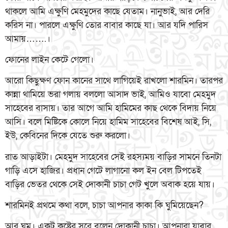
থাকলে আমি এক্ষুণি মেহমুদের কাছে যেতাম। নানুভাই, আর দেরি
করিস না। পারলে এক্ষুণি তোর বাবার কাছে যা। আর যদি পারিস
আমায়…….।
ফোনের লাইন কেটে গেলো।
আরো কিছুক্ষণ ফোন কানের সাথে লাগিয়েই রাখলো শারমিন। তারপর
কান্না থামিয়ে ভরা গলায় বললো আসাদ ভাই, আমিও যাবো মেহমুদ
সাহেবের বাসায়। তার আগে আমি হামিমের কাছ থেকে বিদায় নিয়ে
আসি। বলে মিষ্টিকে কোলে নিয়ে হামিম সাহেবের বিশেষ আই, সি,
ইউ, কেবিনের দিকে যেতে শুরু করলো।
রাত আড়াইটা। মেহমুদ সাহেবের সেই রহস্যময় বাড়ির সামনে তিনটা
গাড়ি এসে হাজির। প্রধান গেটে লাগানো কল ইন বেল টিপতেই
বাড়ির ভেতর থেকে সেই দোকানী চাচা গেট খুলে অবাক হয়ে যায়।
শারমিনই প্রথমে কথা বলে, চাচা আপনার কাকা কি ঘুমিয়েছেন?
আর ঘুম। একটু কষ্টের সুরে বলেন দোকানী চাচা। আপনারা যাবার