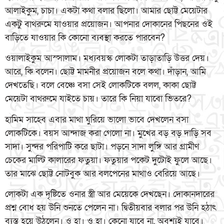
আলাইকুম, চাচা। একটা কথা বলার ছিলো। আমার ছোট্ট মেয়েটার
একটু বাথরুমে যাওয়ার প্রয়োজন। আপনার দোকানের পিছনের ওই
বাড়িতে যাওয়ার কি কোনো ব্যবস্থা করতে পারবেন?
ওয়ালাইকুম আস্সালাম। মধ্যবয়স্ক লোকটা তাড়াতাড়ি উত্তর দেয়।
আরে, কি বলেন। ছোট্ট মামনীর প্রয়োজন বলে কথা। দাঁড়ান, আমি
দেখতেছি। বলে বেঞ্চে বসা সেই লোকটিকে বলল, কাকা ছোট্ট
মেয়েটা বাথরুমে যাইতে চায়। তারে কি নিয়া যাবো ভিতরে?
হামিম সাহেব এবার মাথা ঘুরিয়ে ভালো ভাবে দেখলেন বসা
লোকটিকে। বয়স আন্দাজ করা গেলো না। মুখের বড় বড় দাড়ি সব
সাদা। সুন্দর পরিপাটি করে ছাটা। পড়নে সাদা লুঙ্গি আর গ্রামীণ
চেকের মাল্টি কালারের ফতুয়া। ফতুয়ার পকেট দুটোই ফুলে আছে।
তার মাঝে ছোট্ট নোটবুক আর বলপেনের মাথাও বেরিয়ে আছে।
লোকটা এক দৃষ্টিতে ওনার স্ত্রী আর মেয়েকে দেখছেন। দোকানদারের
প্রশ্ন বোধ হয় উনি শুনতে পেলেন না। দ্বিতীয়বার বলার পর উনি হঠাৎ
ব্যস্ত হয়ে উঠলেন। ও হা। ও হা। কেনো যাবে না, অবশ্যই যাবে।