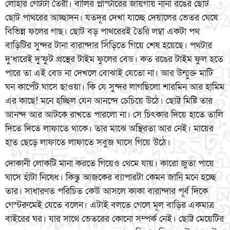
লোহার গেটটা তৈরী। বালির প্লাস্টারের জায়গায় নানা রঙের ছোট
ছোট পাথরের আচ্ছাদন। যতদূর দেখা যাচ্ছে দেয়ালের ভেতর ঘেষে
বিভিন্ন ফলের গাছ। ছোট বড় পাথরেরই তৈরি লম্বা একটা পথ
বাড়িটির সুন্দর টানা বারান্দার সিঁড়িতে গিয়ে শেষ হয়েছে। পথটার
দু’ধারেই দু’ফুট প্রস্থের টাইম ফুলের বেড। কত রঙের টাইম ফুল হতে
পারে তা এই বেড না দেখলে বোঝাই যেতো না। আর উন্মুক্ত মাটি
ঘন কার্পেট ঘাসে ছাওয়া। কি যে সুন্দর লাগছিলো শারমিন আর হামিম
এর কাছে! মনে হচ্ছিল যেন আনন্দে চেচিয়ে উঠে। ছোট্ট মিষ্টি তার
আনন্দ আর আটকে রাখতে পারলো না। সে চিৎকার দিয়ে হাতে তালি
দিতে দিতে লাফাতে থাকে। তার মাঝে অস্থিরতা আর নেই। মায়ের
হাত ছেড়ে লাফাতে লাফাতে সবুজ ঘাসে গিয়ে উঠে।
দোকানী লোকটি মানা করতে গিয়েও থেমে যায়। কারো জুতা পায়ে
ঘাসে হাঁটা নিষেধ। কিন্তু আজকের ব্যাপারটা কেমন জানি মনে হচ্ছে
তার। সাধারণত পরিচিত কেউ আসলে কাকা বারান্দার পূর্ব দিকে
গেস্টরুমেই যেতে বলেন। এটাই বলতে গেলে মূল বাড়ির একমাত্র
বাইরের ঘর। যার সাথে ভেতরের কোনো সম্পর্ক নেই। ছোট্ট মেয়েটির