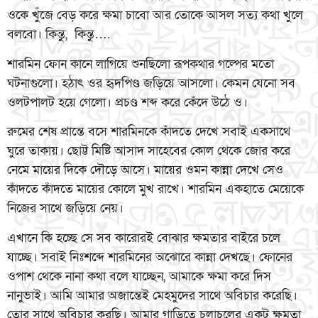
ওকে খুঁজে বেড় করে ক্ষমা চাবো আর তোকে আসল সত্য কথা খুলে
বলবো। কিন্তু, কিন্তু….
শারমিন ফোন কানে লাগিয়ে শুনছিলো রূপকথার গল্পের মতো
ঘটনাগুলো। হঠাৎ ওর হৃদপিণ্ড জড়িয়ে আসলো। কেমন যেনো সব
ওলটপালট হয়ে গেলো। প্রচণ্ড শব্দ করে কেঁদে উঠে ও।
রুমের শেষ প্রান্তে বসে শারমিনকে কাঁদতে দেখে সবাই একসাথে
ঘুরে তাকায়। ছোট্ট মিষ্টি আসাদ সাহেবের কোল থেকে জোর করে
নেমে মায়ের দিকে দৌড়ে আসে। মায়ের ওমন কান্না দেখে সেও
কাঁদতে কাঁদতে মায়ের কোলে মুখ রাখে। শারমিন একহাতে মেয়েকে
নিজের সাথে জড়িয়ে নেয়।
এখানে কি হচ্ছে সে সব কারোরই বোঝার ক্ষমতার বাইরে চলে
যাচ্ছে। সবাই নিঃশব্দে শারমিনের অঝোরে কান্না দেখছে। ফোনের
ওপাশ থেকে নানা কথা বলে যাচ্ছেন, আমাকে ক্ষমা করে দিস
নানুভাই। আমি আমার অজান্তেই মেহমুদের সাথে অবিচার করেছি।
তোর সাথে অবিচার করছি। আমার গাড়িতে চলাচলের একটু ক্ষমতা