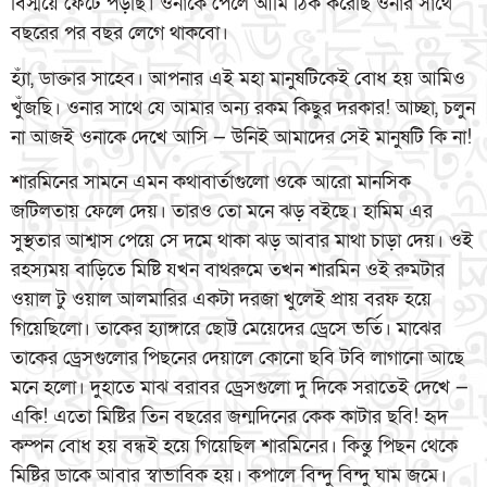
বিস্ময়ে ফেটে পড়ছি। ওনাকে পেলে আমি ঠিক করেছি ওনার সাথে
বছরের পর বছর লেগে থাকবো।
হঁ্যা, ডাক্তার সাহেব। আপনার এই মহা মানুষটিকেই বোধ হয় আমিও
খুঁজছি। ওনার সাথে যে আমার অন্য রকম কিছুর দরকার! আচ্ছা, চলুন
না আজই ওনাকে দেখে আসি — উনিই আমাদের সেই মানুষটি কি না!
শারমিনের সামনে এমন কথাবার্তাগুলো ওকে আরো মানসিক
জটিলতায় ফেলে দেয়। তারও তো মনে ঝড় বইছে। হামিম এর
সুস্থতার আশ্বাস পেয়ে সে দমে থাকা ঝড় আবার মাথা চাড়া দেয়। ওই
রহস্যময় বাড়িতে মিষ্টি যখন বাথরুমে তখন শারমিন ওই রুমটার
ওয়াল টু ওয়াল আলমারির একটা দরজা খুলেই প্রায় বরফ হয়ে
গিয়েছিলো। তাকের হ্যাঙ্গারে ছোট্ট মেয়েদের ড্রেসে ভর্তি। মাঝের
তাকের ড্রেসগুলোর পিছনের দেয়ালে কোনো ছবি টবি লাগানো আছে
মনে হলো। দুহাতে মাঝ বরাবর ড্রেসগুলো দু দিকে সরাতেই দেখে —
একি! এতো মিষ্টির তিন বছরের জন্মদিনের কেক কাটার ছবি! হৃদ
কম্পন বোধ হয় বন্ধই হয়ে গিয়েছিল শারমিনের। কিন্তু পিছন থেকে
মিষ্টির ডাকে আবার স্বাভাবিক হয়। কপালে বিন্দু বিন্দু ঘাম জমে।