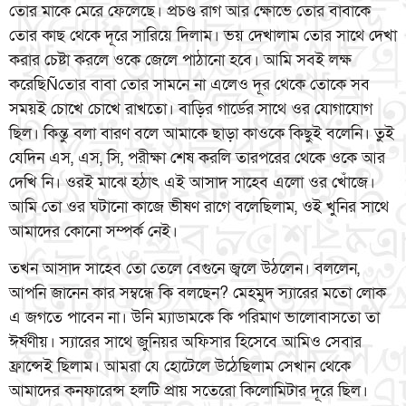
তোর মাকে মেরে ফেলেছে। প্রচণ্ড রাগ আর ক্ষোভে তোর বাবাকে
তোর কাছ থেকে দূরে সারিয়ে দিলাম। ভয় দেখালাম তোর সাথে দেখা
করার চেষ্টা করলে ওকে জেলে পাঠানো হবে। আমি সবই লক্ষ
করেছিÑতোর বাবা তোর সামনে না এলেও দূর থেকে তোকে সব
সময়ই চোখে চোখে রাখতো। বাড়ির গার্ডের সাথে ওর যোগাযোগ
ছিল। কিন্তু বলা বারণ বলে আমাকে ছাড়া কাওকে কিছুই বলেনি। তুই
যেদিন এস, এস, সি, পরীক্ষা শেষ করলি তারপরের থেকে ওকে আর
দেখি নি। ওরই মাঝে হঠাৎ এই আসাদ সাহেব এলো ওর খোঁজে।
আমি তো ওর ঘটানো কাজে ভীষণ রাগে বলেছিলাম, ওই খুনির সাথে
আমাদের কোনো সম্পর্ক নেই।
তখন আসাদ সাহেব তো তেলে বেগুনে জ্বলে উঠলেন। বললেন,
আপনি জানেন কার সম্বন্ধে কি বলছেন? মেহমুদ স্যারের মতো লোক
এ জগতে পাবেন না। উনি ম্যাডামকে কি পরিমাণ ভালোবাসতো তা
ঈর্ষণীয়। স্যারের সাথে জুনিয়র অফিসার হিসেবে আমিও সেবার
ফ্রান্সেই ছিলাম। আমরা যে হোটেলে উঠেছিলাম সেখান থেকে
আমাদের কনফারেন্স হলটি প্রায় সতেরো কিলোমিটার দূরে ছিল।