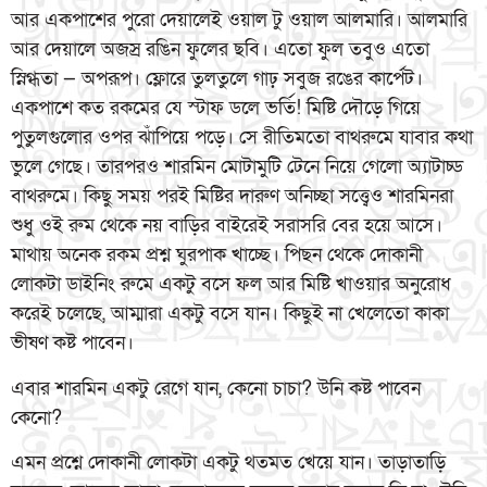
আর একপাশের পুরো দেয়ালেই ওয়াল টু ওয়াল আলমারি। আলমারি
আর দেয়ালে অজস্র রঙিন ফুলের ছবি। এতো ফুল তবু্ও এতো
স্নিগ্ধতা — অপরূপ। ফ্লোরে তুলতুলে গাঢ় সবুজ রঙের কার্পেট।
একপাশে কত রকমের যে স্টাফ ডলে ভর্তি! মিষ্টি দৌড়ে গিয়ে
পুতুলগুলোর ওপর ঝাঁপিয়ে পড়ে। সে রীতিমতো বাথরুমে যাবার কথা
ভুলে গেছে। তারপরও শারমিন মোটামুটি টেনে নিয়ে গেলো অ্যাটাচ্ড
বাথরুমে। কিছু সময় পরই মিষ্টির দারুণ অনিচ্ছা সত্ত্বেও শারমিনরা
শুধু ওই রুম থেকে নয় বাড়ির বাইরেই সরাসরি বের হয়ে আসে।
মাথায় অনেক রকম প্রশ্ন ঘুরপাক খাচ্ছে। পিছন থেকে দোকানী
লোকটা ডাইনিং রুমে একটু বসে ফল আর মিষ্টি খাওয়ার অনুরোধ
করেই চলেছে, আম্মারা একটু বসে যান। কিছুই না খেলেতো কাকা
ভীষণ কষ্ট পাবেন।
এবার শারমিন একটু রেগে যান, কেনো চাচা? উনি কষ্ট পাবেন
কেনো?
এমন প্রশ্নে দোকানী লোকটা একটু থতমত খেয়ে যান। তাড়াতাড়ি