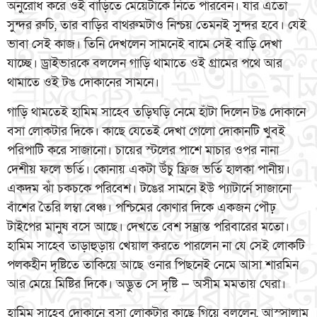
অনুরোধ করে ওই বাড়িতে মেয়েটাকে নিতে পারবেন। যার এতো
সুন্দর রুচি, তার বাড়ির বাথরুমটাও নিশ্চয় তেমনই সুন্দর হবে। যেই
ভাবা সেই কাজ। তিনি দেখলেন সামনেই বামে সেই বাড়ি দেখা
যাচ্ছে। ড্রাইভারকে বললেন গাড়ি থামাতে ওই গ্রামের পথে আর
থামাতে ওই টঙ দোকানের সামনে।
গাড়ি থামতেই হামিম সাহেব তড়িঘড়ি নেমে হাঁটা দিলেন টঙ দোকানে
বসা লোকটার দিকে। কাছে যেতেই দেখা গেলো দোকানটি খুবই
পরিপাটি করে সাজানো। চায়ের স্টলের পাশে মাচার ওপর নানা
দেশীয় ফলে ভর্তি। কোনায় একটা উঁচু ফ্রিজ ভর্তি হালকা পানীয়।
একদম ঝাঁ চকচকে পরিবেশ। টঙের সামনে ইউ প্যাটার্নে সাজানো
বাঁশের তৈরি লম্বা বেঞ্চ। পশ্চিমের কোণার দিকে একজন পৌঢ়
টাইপের মানুষ বসে আছে। দেখতে বেশ সম্ভ্রান্ত পরিবারের মতো।
হামিম সাহেব তাড়াহুড়ায় খেয়াল করতে পারলেন না যে সেই লোকটি
পলকহীন দৃষ্টিতে তাকিয়ে আছে ওনার পিছনেই নেমে আসা শারমিন
আর মেয়ে মিষ্টির দিকে। অদ্ভুত সে দৃষ্টি — অসীম মমতায় ঘেরা।
হামিম সাহেব দোকানে বসা লোকটার কাছে গিয়ে বললেন, আস্সালামু