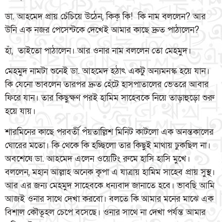
ডা. আহমেদ প্রায় চেঁচিয়ে উঠেন, কিক্ কি! কি নাম বললেন? আর
উনি এক নজর পেসেন্টকে দেখেই আমার কাছে দ্রুত পাঠালেন?
হাঁ, তাইতো পাঠালেন। আর ওনার নাম বললেন তো মেহমুদ।
মেহমুদ নামটা শুনেই ডা. আহমেদ হঠাৎ একটু অন্যমনস্ক হয়ে যান।
কি যেনো ভাবলেন তারপর দ্রুত হেঁটে হাসপাতালের ভেতরে আবার
ফিরে যান। তার কিছুক্ষণ পরই হামিম সাহেবকে নিয়ে তাড়াহুড়ো শুরু
হয়ে যায়।
শারমিনের কাছে পরবর্তী পঁয়তাল্লিশ মিনিট কাটলো এক অনন্তকালের
ঘোরের মতো। কি থেকে কি হচ্ছিলো তার কিছুই মাথায় ঢুকছিল না।
অবশেষে ডা. আহমেদ এলেন ওয়েটিং রুমে হাসি হাসি মুখে।
বললেন, মহান আল্লাহ অনেক কৃপা এ যাত্রায় হামিম সাহেব প্রায় সুস্থ।
আর এর জন্য মেহমুদ সাহেবকে ধন্যবাদ জানাতে হবে। ভাবছি আমি
আজই ওনার সাথে দেখা করবো। বলতে কি আমার মনের মাঝে এক
বিশাল কৌতূহল চেপে বসেছে। ওনার সাথে না দেখা পর্যন্ত আমার