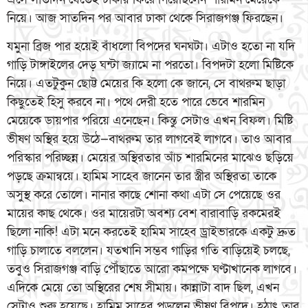
নিয়ে। আজ সাতদিন পর আবার ঢাকা থেকে সিরাজগঞ্জ ফিরছেন।
যমুনা ব্রিজ পার হয়েই বাঁধলো বিপদের ঘনঘটা। এটাও হতো না যদি
গাড়ি টাঙ্গাইলের দেড় ঘন্টা জ্যামে না পরতো। বিপদটা হলো মিষ্টিকে
নিয়ে। এতটুকুন ছোট্ট মেয়ের কি হলো কে জানে, সে বাথরুম ছাড়া
কিছুতেই হিসু করবে না। পথে দেরী হতে পারে ভেবে শারমিন
মেয়েকে ডায়পার পরিয়ে এনেছেন। কিন্তু সেটাও এখন বিফল। মিষ্টি
ভীষণ অস্থির হয়ে উঠে—বাথরুম তার লাগবেই লাগবে। তাও আবার
পরিস্কার পরিচ্ছন্ন। মেয়ের অস্থিরতার আঁচ শারমিনের মাঝেও ছড়িয়ে
পড়ছে ক্রমান্বয়ে। হামিম সাহেব জানেন তার স্ত্রীর অস্থিরতা তাকে
অসুস্থ করে তোলে। নানার কাছে শোনা কথা এটা সে পেয়েছে ওর
মায়ের কাছ থেকে। ওর মায়েরটা অবশ্য বেশ বারাবাড়ি রকমেরই
ছিলো নাকি! এটা মনে করতেই হামিম সাহেব ড্রাইভারকে একটু দ্রুত
গাড়ি চালাতে বললেন। যতখানি সম্ভব গাড়ির গতি বাড়িয়েই চলছে,
তবুও সিরাজগঞ্জ বাড়ি পৌঁছাতে আরো কমপক্ষে ঘণ্টাখানেক লাগবে।
এদিকে মেয়ে তো অস্থিরের শেষ সীমায়। কান্নাটা বাদ ছিল, এখন
সেটাও শুরু হয়েছে। হামিম সাহেব পড়লেন ভীষণ বিপদে। হঠাৎ তার