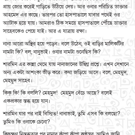
প্রায় জোর করেই গাড়িতে উঠিয়ে দেয়। আর ওনার পরিচিত ডাক্তার
আহমেদ এর কাছে। তারপর তো হাসপাতালে যাবার পথেই ওর
অ্যাটাক হয়ে যায়। আমরাও ঠিক সময়ে হাসপাতালে পৌঁছে ডাক্তার
সাহেবকেও পেয়ে যাই। আর এ যাত্রায় রক্ষা।
নানা আরো অস্থির হয়ে পড়েন। বলে উঠেন, ওই বাড়ির মালিকটির
নামটা কি? বল, নানুভাই। ওনার নামটা শুনেছিস কি?
শারমিন এর কান্না থেমে যায় নানাজানের উদ্বিগ্ন প্রশ্নে। এখন সেখানে
অন্য একটা আশংকা ভীড় করে। কথা জড়িয়ে আসে। বলে, মেহমুদ,
মেহমুদ সাহেব।
কিক্ কি! কি বললি? মেহমুদ! মেহমুদ বেঁচে আছে? বলেই
একপ্রকার স্তব্ধ হয়ে যান।
শারমিন যার পর নাই বিস্মিত! নানাভাই, তুমি এসব কি বলছো?
তুমিও কি ওনাকে চেনো?
কিছুক্ষণ নিস্তব্ধতার পর নানার কাঁপা কাঁপা কন্ঠস্বর, আমিও জানি