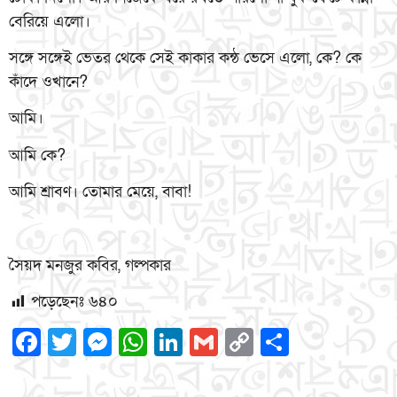
বেরিয়ে এলো।
সঙ্গে সঙ্গেই ভেতর থেকে সেই কাকার কন্ঠ ভেসে এলো, কে? কে
কাঁদে ওখানে?
আমি।
আমি কে?
আমি শ্রাবণ। তোমার মেয়ে, বাবা!
সৈয়দ মনজুর কবির, গল্পকার
পড়েছেনঃ
৬৪০
Facebook
Twitter
Messenger
WhatsApp
LinkedIn
Gmail
Copy
Share
Link