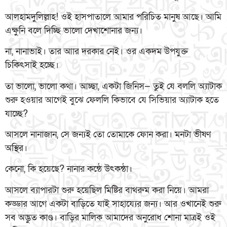
আলহামদুলিল্লাহ! ওই হাসপাতালে আমার পরিচিত মানুষ আছে। আমি
এক্ষুনি বলে দিচ্ছি ভালো দেখাশোনার জন্য।
না, নানাভাই। তার আার দরকার নেই। ওর একদম উপযুক্ত
চিকিৎসাই হচ্ছে।
তা ভালো, ভালো কথা। আচ্ছা, একটা জিনিস— তুই যে বললি অ্যাটাক
শুরু হওয়ার আগেই বুঝে ফেললি কিভাবে যে সিভিয়ার অ্যাটাক হতে
যাচ্ছে?
আসলে নানাজান, সে জন্যই তো তোমাকে ফোন করা। মনটা ভীষণ
অস্থির।
কেনো, কি হয়েছে? নানার কন্ঠে উৎকন্ঠা।
আসলে ব্যাপারটা শুরু হয়েছিল মিষ্টির বাথরুম করা নিয়ে। আমরা
কড্ডার আগে একটা বাড়িতে যাই সাহায্যের জন্য। আর ওখানেই শুরু
সব অদ্ভুত কাণ্ড। বাড়ির মালিক আমাদের অনুরোধ শোনা মাত্রই ওই