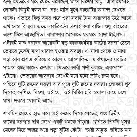
জন্য ভেতরের ঘরে যেতে বলেছেন, মানে বিশেষ কিছু। এটা ভেবেই
লোকটা কিছুই বলল না। বরং হাসি মুখে বাচ্চাটির আনন্দ দেখতে
থাকে। এভাবে কিছু সময় পরে ওরা সবাই টানা বারান্দায় উঠে আসে।
এখানেও বিস্ময়। এতো কংক্রিটের ঢালাই করা বাড়ি। শুধু বাইরের
অংশ টিনে আচ্ছাদিত। বারান্দার মেঝেতে ধবধবে সাদা টাইলস।
এটারই মাঝ বরাবর আরেকটা বড় কারুকার্যময় কাঠের দরজা ঠেলে
ভেতরে ঢুকেই মাথা খারাপ হওয়ার অবস্থা। এ মাথা থেকে ও মাথা
লম্বা আর প্রশস্ত করিডোর আলোয় আলোকিত। মাঝখানের ঘরটির
সামনে স্বচ্ছ কাচের দেয়াল। ভিতরে ভারী পর্দা ঝুলছে, একপাশে
গুটানো। ভেতরের আসবাব দেখেই মনে হচ্ছে ড্রয়িং রুম হবে।
পশ্চিমে দুটি রুমের দরজা আর পূবে দুটি রুমের দরজা। লোকটা পুব
দিকেই দেখিয়ে দিলো, ওই যে, ওই মিষ্টির ছবি ওয়ালা রুমে চলে
যান। দরজা খোলাই আছে।
শারমিন মেয়ের হাত ধরে ওই রুমের দিকে যেতেই পথে দ্বিতীয়
রুমের দরজার ছবি দেখে একটু থমকে দাঁড়ায়। ছবিতে তিনটা ধূসর
মেঘের নিচে অজস্র ঝরে পড়া বৃষ্টির ফেঁাটা। ভারী অদ্ভুত! ছবিতে নাম