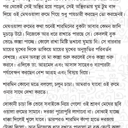
পর থেকেই সেই অস্থির হয়ে পড়েন, সেই অস্থিরতায় ঘুম টুম বাদ
দিয়ে ওই মেঘওয়ালা রুমে গিয়ে শুধু পায়চারী করছেন তো করছেনই।
মেঘওয়ালা রুমের কথা শুনেই শারমিনের বুকটা আবার কেমন জানি
মুচড়ে উঠে। নিজেকে আর ধরে রাখতে পারছে সে। কেবলই বুক
ভেঙে কান্না পাচ্ছে। কোলে রাখা মিষ্টি তখনো ঘুমায় নি। সে বারবার
মায়ের মুখের দিকে তাকিয়ে মায়ের মুখের অনুভূতির পরিবর্তন
দেখছে। এমন অবস্থা যে মা কান্না শুরু করলেই সেও কান্না শুরু
করবে। এদিকে ডা. আহমেদ এবং আসাদ সাহেবও ব্যাপারটা
পর্যবেক্ষণ করছেন বেশ আগ্রহ এবং বিস্ময় নিয়ে।
শারমিন কোনো মতে বললো, চলুন চাচা। আমরাও যাবো ওই রুমে
ওনার সাথে দেখা করতে।
দোকানী চাচা কি ভেবে সবাইকে নিয়ে গেলো ওই শ্রাবণ মেঘের ছবি
ওয়ালা রুমের সামনে। দরজা পুরোপুরি লাগানো না। বোঝাই যাচ্ছে
ধাক্কা দিলেই খুলে যাবে। তারপরও শারমিন কাঁপা হাতে দরজায়
টোকা দিলো। আর নিজেকে ধরে রখতে পারলো না বুক ফেটে কান্না