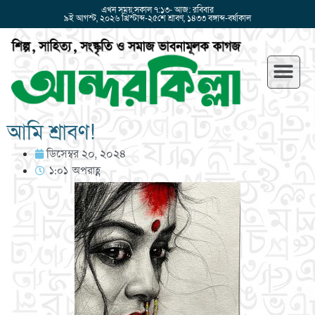
এখন সময়:সকাল ৭:১৩- আজ: রবিবার
৯ই আগস্ট, ২০২৬ খ্রিস্টাব্দ-২৫শে শ্রাবণ, ১৪৩৩ বঙ্গাব্দ-বর্ষাকাল
আমি শ্রাবণ!
ডিসেম্বর ২০, ২০২৪
১:০১ অপরাহ্ণ