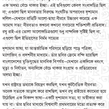
এক অদম্য বেঁচে থাকার ইচ্ছা। এই ছবিগুলো কেবল সংবাদচিত্র ছিল
না; এগুলো ছিল মানবতার বিরুদ্ধে সংঘটিত অপরাধের দৃশ্যমান
দলিল—যেখানে প্রতিটি আলো-ছায়া নীরবে উচ্চারণ করেছে এক
অমোঘ সত্য: নীরবতাও কখনো কখনো সবচেয়ে শক্তিশালী প্রতিবাদ।
রঘু রাই-এর তোলা আলোকচিত্রগুলো শুধু নান্দনিক সৃষ্টিই ছিল না;
এগুলো ছিল ইতিহাসের নির্মম সত্যের
দৃশ্যমান ভাষ্য, যা আন্তর্জাতিক পরিসরে ছড়িয়ে পড়ে পত্রিকা,
ম্যাগাজিন ও প্রদর্শনীর মাধ্যমে। তাঁর ছবির ফ্রেমে বন্দি হয়েছিল
বাংলাদেশের মুক্তিযুদ্ধের মানবিক বিপর্যয়—যেখানে একদিকে ধ্বংস,
মৃত্যু ও নির্যাতন, অন্যদিকে বেঁচে থাকার সংগ্রাম ও প্রতিরোধের
অদম্য ইচ্ছা।
যখন রাষ্ট্রযন্ত্র তথ্যকে নিয়ন্ত্রণ করছিল, যখন কূটনৈতিক নীরবতা
অনেক সত্যকে আড়াল করে রাখছিল, তখন রঘু রাইয়ের ক্যামেরা হয়ে
উঠেছিল এক বিকল্প ভাষা—একটি দৃশ্যমান সত্য, যা অস্বীকার করা
যায় না। তাঁর ছবির মাধ্যমে বিশ্ববাসী প্রথমবারের মতো প্রত্যক্ষ করে