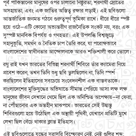
পূর্ব পাকিস্তানের মানুষের ওপর চালানো নিষ্ঠুরতা, শরণার্থী স্রোতের
অসহায়তা, এবং এক জাতির অস্তিত্ব রক্ষার লড়াই। এই ছবিগুলো
আন্তর্জাতিক জনমত গঠনে গুরুত্বপূর্ণ ভূমিকা রাখে। ধীরে ধীরে স্পষ্ট
হয়ে ওঠে—এটি কোনো অভ্যন্তরীণ রাজনৈতিক সংকট নয়, বরং এক
সুস্পষ্ট মানবিক বিপর্যয় ও গণহত্যা। এই উপলব্ধি বিশ্বজুড়ে
সহানুভূতি, সমর্থন ও নৈতিক চাপ তৈরি করে, যা পরোক্ষভাবে
বাংলাদেশের স্বাধীনতার আন্দোলনকে আরও শক্তিশালী করে তোলে।
রঘু রাই যখন ভারতের বিভিন্ন শরণার্থী শিবিরে তাঁর ক্যামেরা নিয়ে
প্রবেশ করেন, তখন তিনি শুধু ছবি তুলছিলেন না, তিনি স্পর্শ
করছিলেন ইতিহাসের সবচেয়ে সংবেদনশীল এক বাস্তবতাকে।
বাংলাদেশের মুক্তিযুদ্ধের অভিঘাতে সীমান্ত পেরিয়ে আসা লক্ষ লক্ষ
মানুষের জীবন সেখানে থেমে ছিল এক অনিশ্চিত অপেক্ষায়—না ফেরা,
না পৌঁছানোর এক অন্তহীন মাঝপথে। ভারতের সেই উদ্বাস্তু
শিবিরগুলো হয়ে উঠেছিল এক অস্থায়ী পৃথিবী, যেখানে প্রতিটি মুখে
লেখা ছিল বেঁচে থাকার ক্লান্ত ইতিহাস।
এই ছবিগুলোতে যুদ্ধের সরাসরি বিস্ফোরণ নেই, নেই গুলির শব্দ;