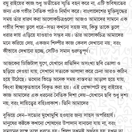
রঘু রাইয়ের কাজ শুধু অতীতের স্মৃতি বহন করে না, এটি ভবিষ্যতের
জন্য এক গভীর নৈতিক পাঠও নির্মাণ করে। বাংলাদেশের মুক্তিযুদ্ধের
সময় তাঁর ধারণ করা আলোকচিত্রগুলো আজও আমাদের সামনে এক
গভীর শিক্ষা তুলে ধরে—সত্য কখনো সহজ নয়, কিন্তু তাকে তুলে
ধরার দায় এড়িয়ে যাওয়াও সম্ভব নয়। তাঁর আলোকচিত্র আমাদের
মনে করিয়ে দেয়, একজন শিল্পীর কাজ কেবল দেখানো নয়; বরং
কীভাবে দেখানো হচ্ছে, সেটিও সমান গুরুত্বপূর্ণ।
আজকের ডিজিটাল যুগে, যেখানে প্রতিদিন অসংখ্য ছবি তোলা ও
ছড়িয়ে দেওয়া যায়, সেখানে সত্যকে আলাদা করে চেনা আরও কঠিন
হয়ে উঠেছে। তথ্যের ভিড়ে অনেক সময় বাস্তবতা আড়াল হয়ে যায়,
কিংবা ইচ্ছাকৃতভাবে বিকৃত করা হয়। এই প্রেক্ষাপটে রঘু রাইয়ের
কাজ আমাদের এক ধরনের নৈতিক দিশা দেয়—যেখানে ছবি শুধু দৃশ্য
নয়, বরং দায়িত্বের বহিঃপ্রকাশ। তিনি আমাদের
বুঝিয়ে দেন—সত্যের মুখোমুখি হওয়ার জন্য সাহস অপরিহার্য।
মানুষের কষ্টকে কখনো শোষণের উপাদান বানানো যায় না, বরং
সম্মানের সঙ্গে তুলে ধরতে হয়। শিল্প তখনই অর্থবহ হয়, যখন তা