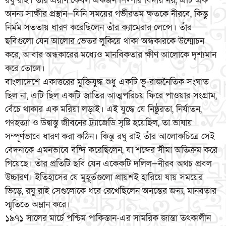
রঘু রাই। তাঁর প্রয়াণ কেবল একজন শিল্পীর বিদায় নয়, এটি এক
অনন্য সাক্ষীর প্রস্থান—যিনি সময়ের গভীরতম ক্ষতকে নীরবে, কিন্তু
নির্মম সততায় ধারণ করেছিলেন তাঁর ক্যামেরার লেন্সে। তাঁর
ছবিগুলো যেন আলোর ভেতর লুকিয়ে থাকা অন্ধকারকে উন্মোচন
করে, আবার অন্ধকারের মধ্যেও মানবিকতার ক্ষীণ আলোকে দৃশ্যমান
করে তোলে।
বাংলাদেশে একাত্তরের মুক্তিযুদ্ধ শুধু একটি ভূ-রাজনৈতিক সংঘাত
ছিল না, এটি ছিল একটি জাতির আত্মপরিচয় ফিরে পাওয়ার সংগ্রাম,
বেঁচে থাকার এক মরিয়া লড়াই। এই যুদ্ধে যে নিষ্ঠুরতা, নির্যাতন,
গণহত্যা ও উদ্বাস্তু জীবনের ট্র্যাজেডি সৃষ্টি হয়েছিল, তা ভাষায়
সম্পূর্ণভাবে ধারণ করা কঠিন। কিন্তু রঘু রাই তাঁর আলোকচিত্রে সেই
বেদনাকে এমনভাবে বন্দি করেছিলেন, যা শব্দের সীমা অতিক্রম করে
গিয়েছে। তাঁর প্রতিটি ছবি যেন একেকটি দলিল—নীরব অথচ প্রবল
উচ্চারণ। ইতিহাসের যে মুহূর্তগুলো প্রায়শই হারিয়ে যায় সময়ের
ভিড়ে, রঘু রাই সেগুলোকে ধরে রেখেছিলেন অনন্তের জন্য, মানবতার
স্মৃতিতে অম্লান করে।
১৯৭১ সালের মার্চে পশ্চিম পাকিস্তান-এর সামরিক জান্তা তৎকালীন