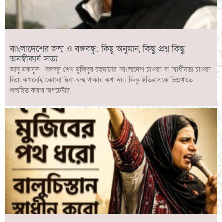
বাংলাদেশের জন্ম ও বঙ্গবন্ধু: কিছু অনুমান, কিছু প্রশ্ন কিছু
অনস্বীকার্য সত্য
আবু মকসুদ বঙ্গবন্ধু শেখ মুজিবুর রহমানের ‘বাংলাদেশ চাওয়া’ বা ‘স্বাধীনতা চাওয়া’
নিয়ে কখনোই কোনো দ্বিধা-দ্বন্দ্ব থাকার কথা নয়। কিন্তু ইতিহাসকে ভিন্নখাতে
প্রবাহিত করার অপচেষ্টার