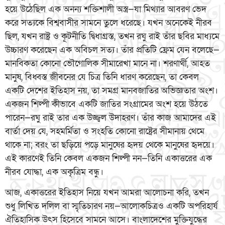
হয়ে উঠেছিল এক অনন্য শক্তিশালী অস্ত্র—যা মিথ্যার আবরণ ভেদ
করে সত্যকে বিশ্ববাসীর সামনে তুলে ধরেছে। যখন অনেকেই নীরব
ছিল, যখন রাষ্ট্র ও কূটনীতি দ্বিধাগ্রস্ত, তখন রঘু রাই তাঁর ছবির মাধ্যমে
উচ্চারণ করেছেন এক অবিচল সত্য। তাঁর প্রতিটি ফ্রেম যেন বলেছে—
মানবিকতা কোনো ভৌগোলিক সীমারেখা মানে না। শরণার্থী, আহত
মানুষ, বিধ্বস্ত জীবনের যে চিত্র তিনি ধারণ করেছেন, তা কেবল
একটি দেশের ইতিহাস নয়, তা সমগ্র মানবজাতির অভিজ্ঞতার অংশ।
একজন শিল্পী কীভাবে একটি জাতির সংগ্রামের অংশ হয়ে উঠতে
পারেন—রঘু রাই তার এক উজ্জ্বল উদাহরণ। তাঁর কাজ আমাদের এই
বার্তা দেয় যে, সহমর্মিতা ও সংহতি কোনো রাষ্ট্রের সীমানায় থেমে
থাকে না; বরং তা ছড়িয়ে পড়ে মানুষের হৃদয় থেকে মানুষের হৃদয়ে।
এই কারণেই তিনি কেবল একজন শিল্পী নন—তিনি একাত্তরের এক
নীরব যোদ্ধা, এক অকৃত্রিম বন্ধু।
আজ, একাত্তরের ইতিহাস নিয়ে যখন আমরা আলোচনা করি, তখন
শুধু লিখিত দলিল বা স্মৃতিচারণ নয়—আলোকচিত্রও একটি অপরিহার্য
ঐতিহাসিক উৎস হিসেবে সামনে আসে। বাংলাদেশের মুক্তিযুদ্ধের