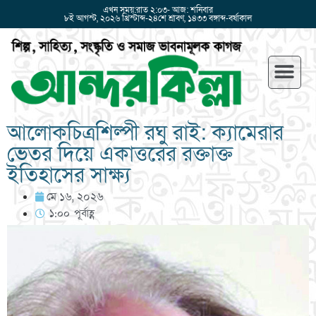
এখন সময়:রাত ২:০৩- আজ: শনিবার
৮ই আগস্ট, ২০২৬ খ্রিস্টাব্দ-২৪শে শ্রাবণ, ১৪৩৩ বঙ্গাব্দ-বর্ষাকাল
আলোকচিত্রশিল্পী রঘু রাই: ক্যামেরার
ভেতর দিয়ে একাত্তরের রক্তাক্ত
ইতিহাসের সাক্ষ্য
মে ১৬, ২০২৬
১:০০ পূর্বাহ্ণ