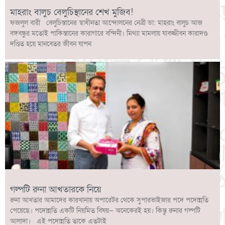
মাহরাং বালুচ বেলুচিস্থানের শেখ মুজিব!
ফজলুল বারী বেলুচিস্তানের স্বাধীনতা আন্দোলনের নেত্রী ডা: মাহরাং বালুচ আজ
বঙ্গবন্ধুর মতোই পাকিস্তানের কারাগারে বন্দিনী। মিথ্যা মামলায় যাবজ্জীবন কারাদণ্ড
দণ্ডিত হয়ে মানবেতর জীবন যাপন
গল্পটি রুনা আখতারকে নিয়ে
রুনা আখতার আমাদের কারখানায় অপারেটর থেকে সুপারভাইজার পদে পদোন্নতি
পেয়েছে। পদোন্নতি একটি নিয়মিত বিষয়— অনেকেরই হয়। কিন্তু রুনার গল্পটি
আলাদা। এই পদোন্নতি তাকে এতটাই