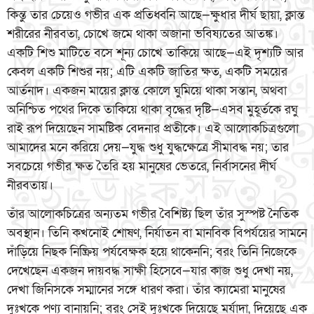
কিন্তু তার চেয়েও গভীর এক প্রতিধ্বনি আছে—ক্ষুধার দীর্ঘ ছায়া, ক্লান্ত
শরীরের নীরবতা, চোখে জমে থাকা অজানা ভবিষ্যতের আতঙ্ক।
একটি শিশু মাটিতে বসে শূন্য চোখে তাকিয়ে আছে—এই দৃশ্যটি আর
কেবল একটি শিশুর নয়; এটি একটি জাতির ক্ষত, একটি সময়ের
আর্তনাদ। একজন মায়ের ক্লান্ত কোলে ঘুমিয়ে থাকা সন্তান, অথবা
অনিশ্চিত পথের দিকে তাকিয়ে থাকা বৃদ্ধের দৃষ্টি—এসব মুহূর্তকে রঘু
রাই রূপ দিয়েছেন সামষ্টিক বেদনার প্রতীকে। এই আলোকচিত্রগুলো
আমাদের মনে করিয়ে দেয়—যুদ্ধ শুধু যুদ্ধক্ষেত্রে সীমাবদ্ধ নয়; তার
সবচেয়ে গভীর ক্ষত তৈরি হয় মানুষের ভেতরে, নির্বাসনের দীর্ঘ
নীরবতায়।
তাঁর আলোকচিত্রের অন্যতম গভীর বৈশিষ্ট্য ছিল তাঁর সুস্পষ্ট নৈতিক
অবস্থান। তিনি কখনোই শোষণ, নির্যাতন বা মানবিক বিপর্যয়ের সামনে
দাঁড়িয়ে নিছক নিষ্ক্রিয় পর্যবেক্ষক হয়ে থাকেননি; বরং তিনি নিজেকে
দেখেছেন একজন দায়বদ্ধ সাক্ষী হিসেবে—যার কাজ শুধু দেখা নয়,
দেখা জিনিসকে সম্মানের সঙ্গে ধারণ করা। তাঁর ক্যামেরা মানুষের
দুঃখকে পণ্য বানায়নি; বরং সেই দুঃখকে দিয়েছে মর্যাদা, দিয়েছে এক