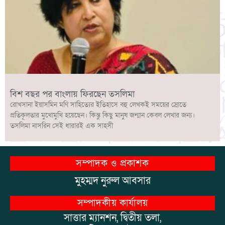
বিশ বছর পর বাংলায় ফিরছেন তসলিমা
রোখসানা ইয়াসমিন মণি সাহিত্যের ইতিহাসে বহু লেখকই সময়ের স্রোতে
প্রতিকূলতার মুখোমুখি হয়েছেন। কিন্তু কিছু মানুষ জন্মান কেবল লেখার জন্য।
তসলিমা নাসরিন সেই ধারারই এক সাহসী
সম্পাদক ও প্রকাশক
মুহম্মদ নুরুল আবসার
সম্পাদকীয় কার্যালয়
সাত্তার ম্যানশন, দ্বিতীয় তলা,