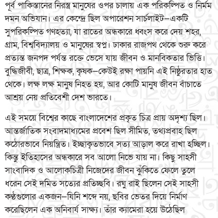
পূর্ব পাকিস্তানের নিরস্ত্র মানুষের ওপর চালায় এক পরিকল্পিত ও নির্মম
দমন অভিযান। এর কেন্দ্রে ছিল অপারেশন সার্চলাইট—একটি
সুপরিকল্পিত গণহত্যা, যা রাতের অন্ধকারে ধ্বংস করে দেয় শহর,
গ্রাম, বিশ্ববিদ্যালয় ও মানুষের স্বপ্ন। ঢাকার রাজপথ থেকে শুরু করে
প্রত্যন্ত জনপদ পর্যন্ত রক্তে ভেসে যায় জীবন ও মানবিকতার ভিত্তি।
বুদ্ধিজীবী, ছাত্র, শিক্ষক, কৃষক—কেউই রক্ষা পায়নি এই নিষ্ঠুরতার হাত
থেকে। লক্ষ লক্ষ মানুষ নিহত হয়, আর কোটি মানুষ জীবন বাঁচাতে
আশ্রয় নেয় প্রতিবেশী দেশ ভারতে।
এই সময়ে বিশ্বের কাছে বাংলাদেশের প্রকৃত চিত্র প্রায় অদৃশ্য ছিল।
আন্তর্জাতিক সংবাদমাধ্যমের প্রবেশ ছিল সীমিত, তথ্যপ্রবাহ ছিল
কঠোরভাবে নিয়ন্ত্রিত। ইচ্ছাকৃতভাবে সত্য আড়াল করে রাখা হচ্ছিল।
কিন্তু ইতিহাসের অন্ধকারে সব আলো নিভে যায় না। কিছু সাহসী
সাংবাদিক ও আলোকচিত্রী নিজেদের জীবন ঝুঁকিতে ফেলে তুলে
ধরেন সেই দমিত সত্যের প্রতিচ্ছবি। রঘু রাই ছিলেন সেই সাহসী
কণ্ঠগুলোর একজন—যিনি শব্দে নয়, ছবির ভেতর দিয়ে নির্মাণ
করেছিলেন এক অনিবার্য সাক্ষ্য। তাঁর ক্যামেরা হয়ে উঠেছিল