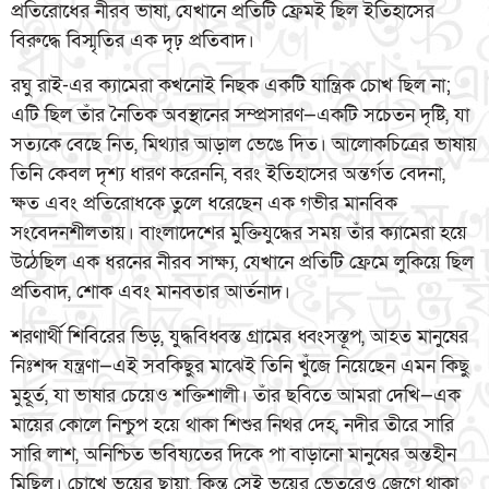
প্রতিরোধের নীরব ভাষা, যেখানে প্রতিটি ফ্রেমই ছিল ইতিহাসের
বিরুদ্ধে বিস্মৃতির এক দৃঢ় প্রতিবাদ।
রঘু রাই-এর ক্যামেরা কখনোই নিছক একটি যান্ত্রিক চোখ ছিল না;
এটি ছিল তাঁর নৈতিক অবস্থানের সম্প্রসারণ—একটি সচেতন দৃষ্টি, যা
সত্যকে বেছে নিত, মিথ্যার আড়াল ভেঙে দিত। আলোকচিত্রের ভাষায়
তিনি কেবল দৃশ্য ধারণ করেননি, বরং ইতিহাসের অন্তর্গত বেদনা,
ক্ষত এবং প্রতিরোধকে তুলে ধরেছেন এক গভীর মানবিক
সংবেদনশীলতায়। বাংলাদেশের মুক্তিযুদ্ধের সময় তাঁর ক্যামেরা হয়ে
উঠেছিল এক ধরনের নীরব সাক্ষ্য, যেখানে প্রতিটি ফ্রেমে লুকিয়ে ছিল
প্রতিবাদ, শোক এবং মানবতার আর্তনাদ।
শরণার্থী শিবিরের ভিড়, যুদ্ধবিধ্বস্ত গ্রামের ধ্বংসস্তূপ, আহত মানুষের
নিঃশব্দ যন্ত্রণা—এই সবকিছুর মাঝেই তিনি খুঁজে নিয়েছেন এমন কিছু
মুহূর্ত, যা ভাষার চেয়েও শক্তিশালী। তাঁর ছবিতে আমরা দেখি—এক
মায়ের কোলে নিশ্চুপ হয়ে থাকা শিশুর নিথর দেহ, নদীর তীরে সারি
সারি লাশ, অনিশ্চিত ভবিষ্যতের দিকে পা বাড়ানো মানুষের অন্তহীন
মিছিল। চোখে ভয়ের ছায়া, কিন্তু সেই ভয়ের ভেতরেও জেগে থাকা