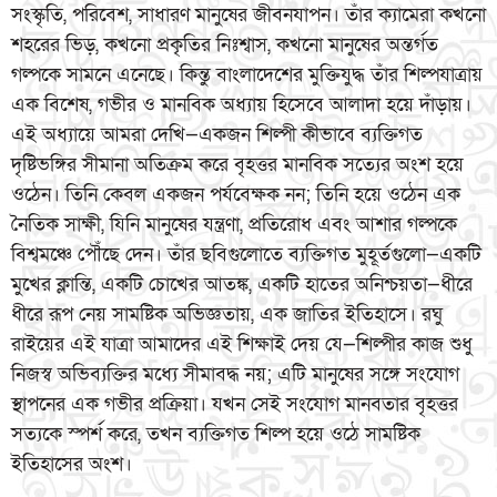
সংস্কৃতি, পরিবেশ, সাধারণ মানুষের জীবনযাপন। তাঁর ক্যামেরা কখনো
শহরের ভিড়, কখনো প্রকৃতির নিঃশ্বাস, কখনো মানুষের অন্তর্গত
গল্পকে সামনে এনেছে। কিন্তু বাংলাদেশের মুক্তিযুদ্ধ তাঁর শিল্পযাত্রায়
এক বিশেষ, গভীর ও মানবিক অধ্যায় হিসেবে আলাদা হয়ে দাঁড়ায়।
এই অধ্যায়ে আমরা দেখি—একজন শিল্পী কীভাবে ব্যক্তিগত
দৃষ্টিভঙ্গির সীমানা অতিক্রম করে বৃহত্তর মানবিক সত্যের অংশ হয়ে
ওঠেন। তিনি কেবল একজন পর্যবেক্ষক নন; তিনি হয়ে ওঠেন এক
নৈতিক সাক্ষী, যিনি মানুষের যন্ত্রণা, প্রতিরোধ এবং আশার গল্পকে
বিশ্বমঞ্চে পৌঁছে দেন। তাঁর ছবিগুলোতে ব্যক্তিগত মুহূর্তগুলো—একটি
মুখের ক্লান্তি, একটি চোখের আতঙ্ক, একটি হাতের অনিশ্চয়তা—ধীরে
ধীরে রূপ নেয় সামষ্টিক অভিজ্ঞতায়, এক জাতির ইতিহাসে। রঘু
রাইয়ের এই যাত্রা আমাদের এই শিক্ষাই দেয় যে—শিল্পীর কাজ শুধু
নিজস্ব অভিব্যক্তির মধ্যে সীমাবদ্ধ নয়; এটি মানুষের সঙ্গে সংযোগ
স্থাপনের এক গভীর প্রক্রিয়া। যখন সেই সংযোগ মানবতার বৃহত্তর
সত্যকে স্পর্শ করে, তখন ব্যক্তিগত শিল্প হয়ে ওঠে সামষ্টিক
ইতিহাসের অংশ।