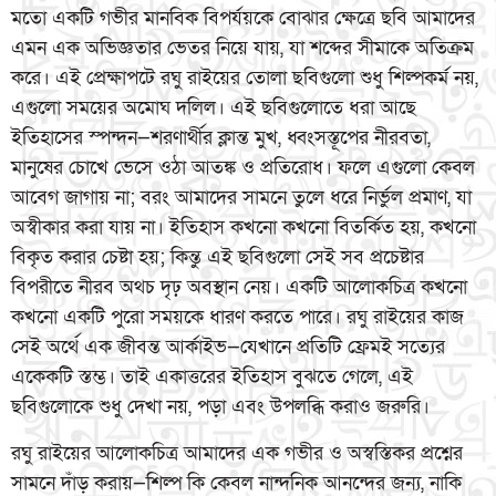
মতো একটি গভীর মানবিক বিপর্যয়কে বোঝার ক্ষেত্রে ছবি আমাদের
এমন এক অভিজ্ঞতার ভেতর নিয়ে যায়, যা শব্দের সীমাকে অতিক্রম
করে। এই প্রেক্ষাপটে রঘু রাইয়ের তোলা ছবিগুলো শুধু শিল্পকর্ম নয়,
এগুলো সময়ের অমোঘ দলিল। এই ছবিগুলোতে ধরা আছে
ইতিহাসের স্পন্দন—শরণার্থীর ক্লান্ত মুখ, ধ্বংসস্তূপের নীরবতা,
মানুষের চোখে ভেসে ওঠা আতঙ্ক ও প্রতিরোধ। ফলে এগুলো কেবল
আবেগ জাগায় না; বরং আমাদের সামনে তুলে ধরে নির্ভুল প্রমাণ, যা
অস্বীকার করা যায় না। ইতিহাস কখনো কখনো বিতর্কিত হয়, কখনো
বিকৃত করার চেষ্টা হয়; কিন্তু এই ছবিগুলো সেই সব প্রচেষ্টার
বিপরীতে নীরব অথচ দৃঢ় অবস্থান নেয়। একটি আলোকচিত্র কখনো
কখনো একটি পুরো সময়কে ধারণ করতে পারে। রঘু রাইয়ের কাজ
সেই অর্থে এক জীবন্ত আর্কাইভ—যেখানে প্রতিটি ফ্রেমই সত্যের
একেকটি স্তম্ভ। তাই একাত্তরের ইতিহাস বুঝতে গেলে, এই
ছবিগুলোকে শুধু দেখা নয়, পড়া এবং উপলব্ধি করাও জরুরি।
রঘু রাইয়ের আলোকচিত্র আমাদের এক গভীর ও অস্বস্তিকর প্রশ্নের
সামনে দাঁড় করায়—শিল্প কি কেবল নান্দনিক আনন্দের জন্য, নাকি