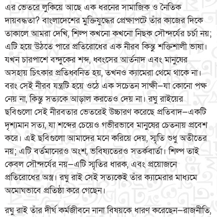
এর ভেতরে লুকিয়ে আছে এক ধরনের সামাজিক ও নৈতিক
দায়বদ্ধতা? বাংলাদেশের মুক্তিযুদ্ধের প্রেক্ষাপটে তাঁর কাজের দিকে
তাকালে আমরা দেখি, শিল্প কখনো কখনো নিছক সৌন্দর্যের চর্চা নয়;
এটি হয়ে উঠতে পারে প্রতিরোধের এক নীরব কিন্তু শক্তিশালী ভাষা।
যখন চারপাশে বন্দুকের শব্দ, ধ্বংসের আর্তনাদ এবং মানুষের
অসহায় চিৎকার প্রতিধ্বনিত হয়, তখনও ক্যামেরা থেমে থাকে না।
বরং সেই নীরব যন্ত্রটি হয়ে ওঠে এক সচেতন সাক্ষী—যা কোনো পক্ষ
নেয় না, কিন্তু সত্যকে আড়াল করতেও দেয় না। রঘু রাইয়ের
ছবিগুলো সেই নীরবতার ভেতরেই উচ্চারণ করেছে প্রতিবাদ—একটি
দৃশ্যমান সত্য, যা শব্দের চেয়েও গভীরভাবে মানুষের চেতনায় প্রবেশ
করে। এই ছবিগুলো আমাদের মনে করিয়ে দেয়, স্মৃতি শুধু অতীতের
নয়; এটি বর্তমানেরও অংশ, ভবিষ্যতেরও সতর্কবার্তা। শিল্প তাই
কেবল সৌন্দর্যের নয়—এটি স্মৃতির ধারক, এবং প্রয়োজনে
প্রতিরোধের অস্ত্র। রঘু রাই সেই সত্যকেই তাঁর ক্যামেরার মাধ্যমে
অমোঘভাবে প্রতিষ্ঠা করে গেছেন।
রঘু রাই তাঁর দীর্ঘ কর্মজীবনে নানা বিষয়কে ধারণ করেছেন—রাজনীতি,