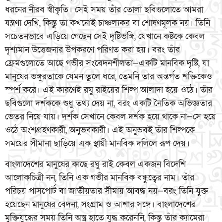
ধরনের নীরব স্বীকৃতি। সেই সময় তাঁর তোলা ছবিগুলোতে আমরা
যন্ত্রণা দেখি, কিন্তু তা কখনোই চাঞ্চল্যকর বা শোষণমূলক নয়। তিনি
সচেতনভাবে এড়িয়ে গেছেন সেই দৃষ্টিভঙ্গি, যেখানে কষ্টকে কেবল
দৃশ্যমান উত্তেজনার উপকরণে পরিণত করা হয়। বরং তাঁর
ফ্রেমগুলোতে আছে গভীর সংবেদনশীলতা—একটি মানবিক দৃষ্টি, যা
মানুষের ভঙ্গুরতাকে যেমন তুলে ধরে, তেমনি তার অন্তর্গত শক্তিকেও
স্পর্শ করে। এই কারণেই রঘু রাইয়ের শিল্প আলাদা হয়ে ওঠে। তাঁর
ছবিগুলো দর্শককে শুধু তথ্য দেয় না, বরং একটি নৈতিক অভিজ্ঞতার
ভেতর নিয়ে যায়। দর্শক সেখানে কেবল দর্শক হয়ে থাকে না—সে হয়ে
ওঠে অংশগ্রহণকারী, অনুভবকারী। এই অনুভবই তাঁর শিল্পকে
সময়ের সীমানা ছাড়িয়ে এক স্থায়ী মানবিক দলিলে রূপ দেয়।
বাংলাদেশের মানুষের কাছে রঘু রাই কেবল একজন বিদেশি
আলোকচিত্রী নন, তিনি এক গভীর মানবিক বন্ধুত্বের নাম। তাঁর
পরিচয় পাসপোর্ট বা জাতীয়তার সীমায় আবদ্ধ নয়—বরং তিনি যুক্ত
হয়েছেন মানুষের বেদনা, সংগ্রাম ও আশার সঙ্গে। বাংলাদেশের
মুক্তিযুদ্ধের সময় তিনি অস্ত্র হাতে যুদ্ধ করেননি, কিন্তু তাঁর ক্যামেরা