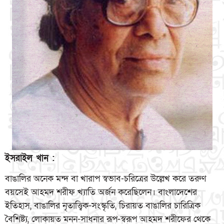
ইসরাইল খান :
বাঙালির অনেক মন্দ বা খারাপ স্বভাব-চরিত্রের উল্লেখ করে তরুণ
বয়সেই আহমদ শরীফ খ্যাতি অর্জন করেছিলেন। বাংলাদেশের
ইতিহাস, বাঙালির নৃতাত্ত্বিক-সংস্কৃতি, চিরায়ত বাঙালির চারিত্রিক
বৈশিষ্ট্য, লোকায়ত মনন-সাধনার রূপ-স্বরূপ আহমদ শরীফের থেকে