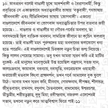
১০. ভাবপ্রবণ বলেই বাঙালী মুখে আদর্শবাদী ও বৈরাগ্যধর্মী; কিন্তু
প্রবৃত্তিতে সে একান্তভাবে অধ্যাত্মবাদীর ভাষায় ‘বস্তুবাদী’, গণভাষায়
‘জীবনবাদী’ এবং নীতিবিদদের ভাষায় ‘ভোগবাদী’। এজন্যে
বাঙলাদেশে জীবনবাদ বা ভোগবাদ অধ্যাত্মচিন্তার উপর বারবার জয়ী
হয়েছে।… বাঙলার ও বাঙালীর যা গৌরব-গর্বের অবদান, তা
সবসময়েই ছিল ব্যক্তিক অবদান, সামগ্রিক জীবনে তা ক¦চিৎ ফলপ্রসূ
হয়েছে। তাই বাঙালী মহৎ পুরুষদের মহা অবদানের ফলভোগে ধন্য
হতে পারেনি। এই বাঙলাদেশেই চিরকাল নতুন চিন্তা জন্ম নিয়েছে।
কিন্তু লালন পেয়েছে সামান্য। তবু যখন আমরা স্মরণ করি এই মাটির
বুকেই- এই মানুষের মনোভূমেই উপ্ত হয়েছিল বজ্রযান, সহজ যান,
কালচক্রযান, কায়াবাদ, নবন্যায়, নবস্মৃতি, নবপ্রেমবাদ ওয়াহাবী-
ফরায়েজী মতবাদ কিংবা ব্রাহ্মদর্শন; তখন গর্বে আমাদের বুক ফুলে
উঠে। আবার যখন স্মরণ করি, মীননাথ, গোরক্ষনাথ, দীপঙ্কর, শীলভদ্র,
জীমূতবাহন, রামনাথ, রঘুনাথ, চৈতন্যদেব, রামমোহন, ঈশ্বরচন্দ্র,
তীতুমীর, শরীয়তুল্লাহ্, দুদু মিয়া, রবীন্দ্রনাথ, নজরুল এদেশেরই
সন্তান, তখনো নতুন করে আত্মবিশ্বাস ফিরে পাই।১১