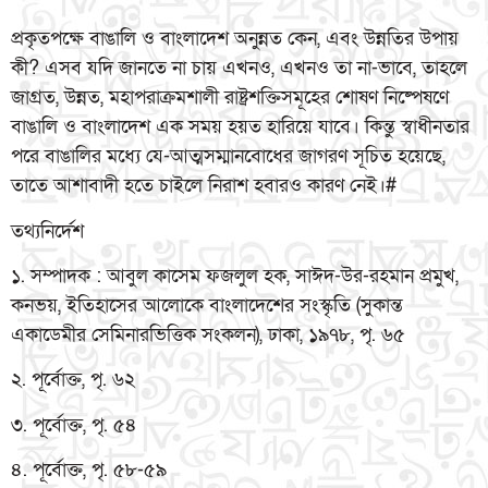
প্রকৃতপক্ষে বাঙালি ও বাংলাদেশ অনুন্নত কেন, এবং উন্নতির উপায়
কী? এসব যদি জানতে না চায় এখনও, এখনও তা না-ভাবে, তাহলে
জাগ্রত, উন্নত, মহাপরাক্রমশালী রাষ্ট্রশক্তিসমূহের শোষণ নিষ্পেষণে
বাঙালি ও বাংলাদেশ এক সময় হয়ত হারিয়ে যাবে। কিন্তু স্বাধীনতার
পরে বাঙালির মধ্যে যে-আত্মসম্মানবোধের জাগরণ সূচিত হয়েছে,
তাতে আশাবাদী হতে চাইলে নিরাশ হবারও কারণ নেই।#
তথ্যনির্দেশ
১. সম্পাদক : আবুল কাসেম ফজলুল হক, সাঈদ-উর-রহমান প্রমুখ,
কনভয়, ইতিহাসের আলোকে বাংলাদেশের সংস্কৃতি (সুকান্ত
একাডেমীর সেমিনারভিত্তিক সংকলন), ঢাকা, ১৯৭৮, পৃ. ৬৫
২. পূর্বোক্ত, পৃ. ৬২
৩. পূর্বোক্ত, পৃ. ৫৪
৪. পূর্বোক্ত, পৃ. ৫৮-৫৯