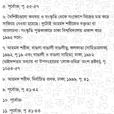
৫. পূর্বোক্ত, পৃ. ৫৫-৫৭
৬. বৈশিষ্ট্যগুলো কনভয় ও সংস্কৃতি থেকে সংক্ষেপে নিজের মত করে
সাজিয়ে নেওয়া হয়েছে। দুটোই আহমদ শরীফের বক্তৃতা বা
আলোচনা। সংস্কৃতি পুস্তকাকারে ঢাকা বিশ্ববিদ্যালয় প্রকাশ করে
১৯৯২ সনে।
৭. আহমদ শরীফ, বাঙলা বাঙালী বাঙলীত্ব, কলকাতা (সাহিত্যলোক),
১৯৯২, পৃ.১৯ এবং বাঙালী ও বাঙলা সাহিত্য, ঢাকা, ১৯৮২
(অষ্টাদশতম অধ্যায় বা উপসংহারের ‘লোক-চরিত্র’ অংশ দ্রষ্টব্য), পৃ.
১০৫৪-৫৭
৮. আহমদ শরীফ, নির্বাচিত প্রবন্ধ, ঢাকা, ১৯৯৯, পৃ. ৪১
৯. পূর্বোক্ত, পৃ. ৪১-৪২
১০. পূর্বোক্ত
১১. পূর্বোক্ত, পৃ. ৪১-৪৩