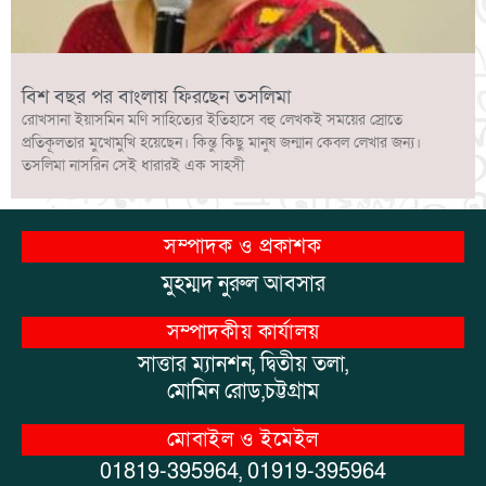
বিশ বছর পর বাংলায় ফিরছেন তসলিমা
রোখসানা ইয়াসমিন মণি সাহিত্যের ইতিহাসে বহু লেখকই সময়ের স্রোতে
প্রতিকূলতার মুখোমুখি হয়েছেন। কিন্তু কিছু মানুষ জন্মান কেবল লেখার জন্য।
তসলিমা নাসরিন সেই ধারারই এক সাহসী
সম্পাদক ও প্রকাশক
মুহম্মদ নুরুল আবসার
সম্পাদকীয় কার্যালয়
সাত্তার ম্যানশন, দ্বিতীয় তলা,
মোমিন রোড,চট্টগ্রাম
মোবাইল ও ইমেইল
01819-395964, 01919-395964