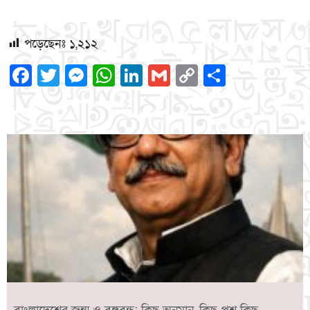
পড়েছেনঃ
১,২১২
Facebook
Twitter
Messenger
WhatsApp
LinkedIn
Gmail
Copy
Share
Link