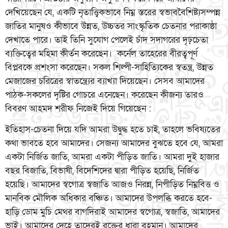
দেখিয়েছেন যে, একটি নৃতাত্ত্বিকভাবে নিম্ন স্তরের স্বভাববৈশিষ্ট্যসম্পন্ন
জাতির মানুষও কীভাবে উন্নত, উচ্চতর সাংস্কৃতিক চেতনার পরাকাষ্ঠা
দেখাতে পারে। তাই তিনি সুযোগ পেলেই চাঁদ সদাগরের দৃঢ়চেতা
ব্যক্তিত্বের মহিমা কীর্তন করেছেন। কর্নেল তাহেরের বীরত্বপূর্ণ
বিপ্লবকে প্রশংসা করেছেন। সকল শিল্পী-সাহিত্যিকের স্বতন্ত্র, উন্নত
মেজাজের চরিত্রের স্বাতন্ত্র্যের ব্যাখ্যা দিয়েছেন। সেসব আমাদের
পাঠক-সকলের দৃষ্টির গোচরে এনেছেন। করেছেন কীজন্য তারও
বিবরণ আহমদ শরীফ নিজেই দিয়ে গিয়েছেন :
ইতিহাস-চেতনা দিয়ে যদি আমরা উদ্বুদ্ধ হতে চাই, তাহলে ভবিষ্যতের
কথা ভাবতে হবে আমাদের। সেজন্য আমাদের বুঝতে হবে যে, আমরা
একটা নির্জিত জাতি, আমরা একটা পীড়িত জাতি। আমরা দুই হাজার
বছর বিজাতি, বিভাষী, বিদেশিদের দ্বারা পীড়িত হয়েছি, নির্জিত
হয়েছি। আমাদের স্বগোত্র স্বজাতি আজও নিরন্ন, নিপীড়িত নিম্নবিত্ত ও
মানবিক মৌলিক অধিকার বঞ্চিত। আমাদের উপলব্ধি করতে হবে-
হাড়ি ডোম মুচি মেথর বাগদিরাই আমাদের স্বগোত্র, স্বজাতি, আমাদের
ভাই। আমাদের দেহে তাদেরই রক্তের ধারা বহমান। আমাদের