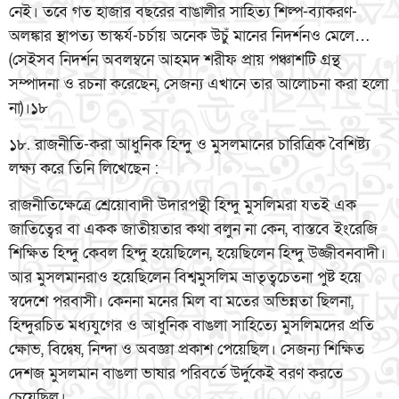
নেই। তবে গত হাজার বছরের বাঙালীর সাহিত্য শিল্প-ব্যাকরণ-
অলঙ্কার স্থাপত্য ভাস্কর্য-চর্চায় অনেক উচুঁ মানের নিদর্শনও মেলে…
(সেইসব নিদর্শন অবলম্বনে আহমদ শরীফ প্রায় পঞ্চাশটি গ্রন্থ
সম্পাদনা ও রচনা করেছেন, সেজন্য এখানে তার আলোচনা করা হলো
না)।১৮
১৮. রাজনীতি-করা আধুনিক হিন্দু ও মুসলমানের চারিত্রিক বৈশিষ্ট্য
লক্ষ্য করে তিনি লিখেছেন :
রাজনীতিক্ষেত্রে শ্রেয়োবাদী উদারপন্থী হিন্দু মুসলিমরা যতই এক
জাতিত্বের বা একক জাতীয়তার কথা বলুন না কেন, বাস্তবে ইংরেজি
শিক্ষিত হিন্দু কেবল হিন্দু হয়েছিলেন, হয়েছিলেন হিন্দু উজ্জীবনবাদী।
আর মুসলমানরাও হয়েছিলেন বিশ্বমুসলিম ভ্রাতৃত্বচেতনা পুষ্ট হয়ে
স্বদেশে পরবাসী। কেননা মনের মিল বা মতের অভিন্নতা ছিলনা,
হিন্দুরচিত মধ্যযুগের ও আধুনিক বাঙলা সাহিত্যে মুসলিমদের প্রতি
ক্ষোভ, বিদ্বেষ, নিন্দা ও অবজ্ঞা প্রকাশ পেয়েছিল। সেজন্য শিক্ষিত
দেশজ মুসলমান বাঙলা ভাষার পরিবর্তে উর্দুকেই বরণ করতে
চেয়েছিল।