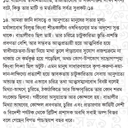
১৩. বাঙালীর স্বাধীনতাপ্রীতি, স্বাজাত্যবোধ ও সঙ্ঘশক্তির সাক্ষ্য নগণ্য
বটে, কিন্তু তার মাটি ও মর্ত্যপ্রীতি সর্বত্র সুপ্রকট।১৪
১৪. আমরা জানি দাসত্বে ও আনুগত্যে মানুষের সত্তার মূল্য-
মর্যাদাবোধ বিলুপ্ত কিংবা শীতকালীন ওষধিগুল্মের মত অদৃশ্যে সুপ্ত
থাকে। বাঙালীরও ছিল তাই। তার চরিত্রে চাটুকারিতা স্তুতি-প্রশস্তি
প্রবণতা বেশি, আর সম্ভবত আত্মপ্রত্যয়ী হয়ে আত্মনির্ভর হয়ে
স্বাধীনচেতনা-চিন্তা নিয়ে মাথা তুলে দাঁড়ানোর সুযোগ প্রজন্মক্রমে না
থাকায় সে কর্মকুণ্ঠ হয়ে পড়েছিল, অথচ ভোগ-উপভোগ সম্ভোগস্পৃহা
কিংবা লিপ্সা ছিল অটুট। এমন মানুষ সাধারণভাবে কৃপা-করুণা-দয়া-
দান-দাক্ষিণ্যে প্রত্যাশী হয়ে স্তাবকতায় চাটুকারিতায় সেবায় আনুগত্যে
অভ্যস্ত হয়। আর এভাবে চরিত্র তথা আত্মসম্মানবোধ বিনষ্ট বলেই
মিথ্যা-ভাষণে, চুরিতে, ঠকাঠকিতে আর ভিক্ষাবৃত্তিতে তার কোন শরম
সংকোচ ছিলনা। গরীবেরা অসুয়াগ্রস্ত আর কোন্দলে হয়। বাঙালীর
মিথ্যা ভাষণের, কোন্দল প্রবণতার, চুরির এবং প্রতারণার কাহিনী দেশী
ও বিদেশী পর্যটক থেকে ব্রিটিশ প্রশাসক অবধি সবাই অল্প বিস্তর
বলে গেছেন বিগত পাঁচ/ছয়শ বছর ধরে।