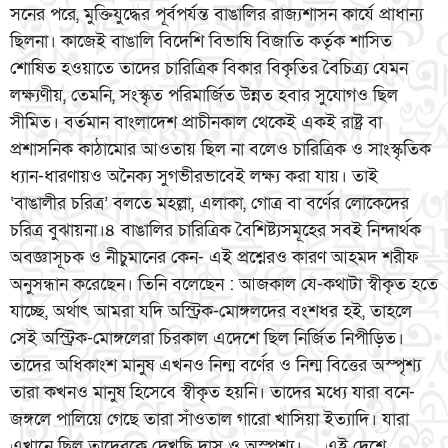
সনের পরে, মুক্তিযুদ্ধের পূর্বপর্যন্ত বাঙালির রাজ্যশাসন কার্যে প্রাধান্য
ছিলনা। কাজেই বাঙালি বিদেশি বিভাষি বিজাতি কর্তৃক শাসিত
শোষিত হওয়াতে তাদের চারিত্রিক বিকার বিকৃতির বৈচিত্র্য যেমন
লক্ষ্যণীয়, তেমনি, সংস্কৃত পরিমার্জিত উন্নত হবার সুযোগও ছিল
সীমিত। বর্তমান বাংলাদেশ প্রাচীনকাল থেকেই একই রাষ্ট্র বা
প্রশাসনিক কাঠামোর আওতায় ছিল না বলেও চারিত্রিক ও সাংস্কৃতিক
ধ্যান-ধারণায়ও অনৈক্য সুগভীরভাবেই লক্ষ্য করা যায়। তাই
‘বাঙালীর চরিত্র’ বলতে মহল্লা, এলাকা, গোত্র বা বর্ণের লোকেদের
চরিত্র বুঝায়না।৪ বাঙালির চারিত্রিক বৈশিষ্ট্যসমূহের সবই নিন্দার্থক
অবজ্ঞাসূচক ও নীচুমানের কেন- এই প্রশ্নেরও কারণ আহমদ শরীফ
অনুসন্ধান করেছেন। তিনি বলেছেন : আজকাল যে-কথাটা স্বীকৃত হতে
যাচ্ছে, অর্থাৎ আমরা যদি অস্ট্রিক-মোঙ্গলদের বংশধর হই, তাহলে
সেই অস্ট্রিক-মোঙ্গলেরা চিরকাল এদেশে ছিল নির্জিত নিপীড়িত।
তাদের অধিকাংশ মানুষ এখনও নিন্ম বর্ণের ও নিন্ম বিত্তের অস্পৃশ্য
তারা কখনও মানুষ হিসেবে স্বীকৃত হয়নি। তাদের মধ্যে যারা বনে-
জঙ্গলে পালিয়ে গেছে তারা সাঁওতাল গারো খাসিয়া ইত্যাদি। যারা
এখানে ছিল তাদেরকে দেখছি দাস ও অস্পৃশ্য।… এই দেশে