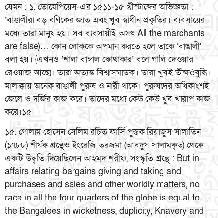
যেমন : ১. তোমেপিয়েস-এর ১৫১১-১৫ খ্রীস্টাব্দের অভিজ্ঞতা :
‘বাঙালীরা বড় বণিকের জাত এবং খুব স্বাধীন প্রকৃতির। ব্যবসায়ের
মধ্যে তারা মানুষ হয়। সব ব্যবসায়ীই অসৎ All the marchants
are false)… কোন লোককে অপমান করতে হলে তাকে ‘বাঙালী’
বলা হয়। (এখনও ‘শালা বাঙ্গাল কোথাকার’ বলে গালি দেওয়ার
রেওয়াজ আছে)। তারা অত্যন্ত বিশ্বাসঘাতক। তারা খুবই তীক্ষèবুদ্ধি।
মালাক্কায় অনেক বাঙালী পুরুষ ও নারী থাকে। পুরুষদের অধিকাংশই
জেলে ও দর্জির কাজ করে। তাদের মধ্যে কেউ কেউ খুব খারাপ কাজ
করে।১৫
১৫. গোলাম হোসেন সেলিম রচিত ফার্সি পুস্তক রিয়াজুস সালাতিন
(১৭৮৮) শীর্ষক গ্রন্থেও ইংরেজি তরজমা (আবদুস সালামকৃত) থেকে
একটি উদ্ধৃতি দিয়েছিলেন আহমদ শরীফ, সংস্কৃতি গ্রন্থে : But in
affairs relating bargains giving and taking and
purchases and sales and other worldly matters, no
race in all the four quarters of the globe is equal to
the Bangalees in wicketness, duplicity, Knavery and