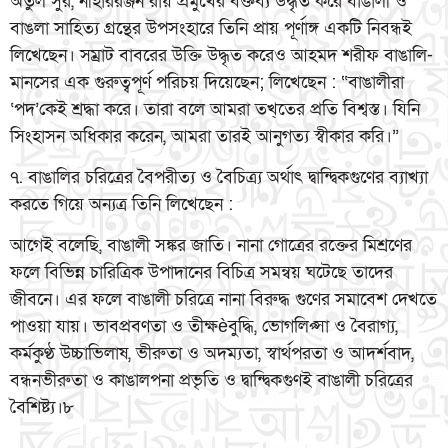
অতুল সুর, নীহাররঞ্জন রায় প্রমুখের বক্তব্য উদ্ধৃত করে বাঙালী ও
বাঙলা সাহিত্য গ্রন্থের উপসংহারে তিনি প্রায় পূর্ণাঙ্গ একটি নিবন্ধই
লিখেছেন। সম্রাট বাবরের উক্তি উদ্ধৃত করেও আহমদ শরীফ বাঙালি-
মানসের এক গুরুত্বপূর্ণ পরিচয় দিয়েছেন; লিখেছেন : “বাঙালীরা
‘পদ’কেই শ্রদ্ধা করে। তারা বলে আমরা তখ্তের প্রতি বিশ্বস্ত। যিনি
সিংহাসন অধিকার করেন, আমরা তারই আনুগত্য স্বীকার করি।”
৭. বাঙালির চরিত্রের বৈপরীত্য ও বৈচিত্র্য অর্থাৎ দ্বান্দ্বিকগুণের ব্যাখ্যা
করতে গিয়ে অন্যত্র তিনি লিখেছেন :
আগেই বলেছি, বাঙালী সঙ্কর জাতি। নানা গোত্রের রক্তের মিশ্রণের
ফলে বিভিন্ন চারিত্রিক উপাদানের বিচিত্র সমন্বয় ঘটেছে তাদের
জীবনে। এর ফলে বাঙালী চরিত্রে নানা বিরুদ্ধ গুণের সমাবেশ দেখতে
পাওয়া যায়। ভাবপ্রবণতা ও তীক্ষèবুদ্ধি, ভোগলিপ্সা ও বৈরাগ্য,
কর্মকুণ্ঠ উচ্চাভিলাষ, ভীরুতা ও অদম্যতা, স্বার্থপরতা ও আদর্শবাদ,
বন্ধনভীরুতা ও কাঙালপনা প্রভৃতি ও দ্বান্দ্বিকগুণই বাঙালী চরিত্রের
বৈশিষ্ট্য।৮