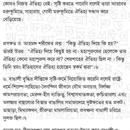
কোনও নিজস্ব ঐতিহ্য নেই। সৃষ্টি করতে পারেনি বলেই তারা আরবের
মরুভূমিতে, সাহারায়, গোবী মরুভূমিতে ঐতিহ্য সন্ধান করে
বেড়িয়েছে।
প্রসঙ্গত ড. আহমদ শরীফের প্রশ্ন : “কিন্তু ঐতিহ্য দিয়ে কি হয়?”
তাঁরই উত্তর : “ঐতিহ্য দিয়ে কিছুই হয় না। মহাপুরুষের ছেলেকে তার
ঐতিহ্য কেনো মহাপুরুষ করে না? শেরশাহের ঐতিহ্য ছিল না । কিন্তু
তিনি স্বয়ং ইতিহাসের ঐতিহ্য হয়েছেন স্বকর্ম দ্বারা”।৬
৬. বাঙালী বুদ্ধির দীপ্তিকে সৃষ্টি-কর্মে নিয়োজিত করেনি বলেই রাষ্ট্রে-
ধর্মে-শিল্পে-সাহিত্যে-দৈনন্দিন জীবনে যৌথ অনাচার, নির্লজ্জ
কামপরায়ণতা, মেরুদ-হীন ব্যক্তিত্ব, বিশ্বাসঘাতকতা, রুচিতারল্য এবং
অলঙ্কার বাহুল্যের বিস্তার বাঙালির সমাজদেহে দুষ্টক্ষতের মত প্রকট।
তাছাড়া, মিথ্যাকথন, ভীরুতা মামলাপ্রিয়তা, প্রবঞ্চনা বাঙালী চরিত্রে
সুলভ ছিল।৭