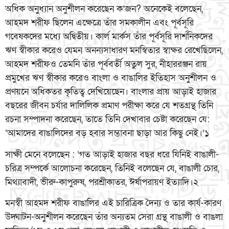
অধিক অনুধ্যান অনুশীলন করেছেন ক’জন? অনেকেই বলেছেন,
আহমদ শরীফ ছিলেন এক্ষেত্রে তাঁর সমকালীন এবং পূর্বসূরি
গবেষকদের মধ্যে অদ্বিতীয়। কার্ল মার্কস তাঁর পূর্বসূরি দার্শনিকদের
ঋণ স্বীকার করেও যেমন অনন্যসাধারণ মনস্বিতার স্বাক্ষর রেখেছিলেন,
আহমদ শরীফও তেমনি তাঁর পূর্ববর্তী অতুল সুর, নীহাররঞ্জন রায়
প্রমুখের ঋণ স্বীকার করেও বাংলা ও বাঙালির ইতিহাস অনুশীলন ও
প্রণয়নে অধিকতর কৃতিত্ব দেখিয়েছেন। বাংলার প্রায় আড়াই হাজার
বছরের জীবন চর্যার দালিলিক প্রমাণ পরীক্ষা করে যে শতগ্রন্থ তিনি
রচনা সম্পাদনা করেছেন, তাতে তিনি দেখাবার চেষ্টা করেছেন যে:
‘আমাদের বাঙালিদের বড় হবার সম্ভাবনা ছাড়া আর কিছু নেই।’১
সাক্ষী মেনে বলেছেন : ‘গত আড়াই হাজার বছর ধরে যিনিই বাঙালী-
চরিত্র সম্পর্কে আলোচনা করেছেন, তিনিই বলেছেন যে, বাঙালী চোর,
মিথ্যাবাদী, ভীরু-কাপুরুষ, পরশ্রীকাতর, ঈর্ষাপরায়ণ ইত্যাদি।২
মনস্বী আহমদ শরীফ বাঙালির এই চারিত্রিক দৈন্য ও তার কার্য-কারণ
উদ্ঘাটন-অনুশীলন করেছেন তাঁর অন্যতম সেরা গ্রন্থ বাঙালী ও বাঙলা