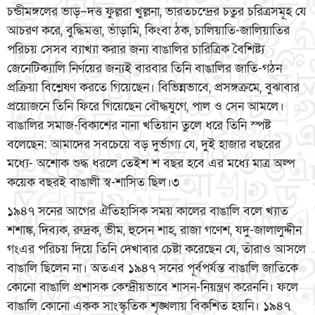
চন্ডীমঙ্গলের ভাড়–দত্ত ফুল্লরা খুল্লনা, ভারতচন্দ্রের চতুর চরিত্রসমূহ যে
আচরণ করে, বুদ্ধিমত্তা, ভাঁড়ামি, কিংবা ঠক, চালিয়াতি-জালিয়াতির
পরিচয় সেসব ব্যাখ্যা করার জন্য বাঙালির চারিত্রিক বৈশিষ্ট্য
জেনেটিক্যালি নির্ণয়ের জন্যই বারবার তিনি বাঙালির জাতি-গঠন
প্রক্রিয়া বিশ্লেষণ করতে গিয়েছেন। বিভিন্নভাবে, প্রসঙ্গক্রমে, বুঝাবার
প্রয়োজনে তিনি ফিরে গিয়েছেন বৌদ্ধযুগে, পাল ও সেন আমলে।
বাঙালির সমাজ-বিকাশের নানা খতিয়ান তুলে ধরে তিনি স্পষ্ট
বলেছেন: আমাদের সবচেয়ে বড় দুর্ভাগ্য যে, দুই হাজার বছরের
মধ্যে- অশোক শুদ্ধ ধরলে তেইশ শ বছর হবে এর মধ্যে মাত্র অল্প
কয়েক বছরই বাঙালী স্ব-শাসিত ছিল।৩
১৯৪৭ সনের আগের ঐতিহাসিক সময় কালের বাঙালি বলে খ্যাত
শশাঙ্ক, দিব্যক, রুদ্রক, ভীম, হুসেন শাহ, রাজা গণেশ, যদু-জালালুদ্দীন
গংএর পরিচয় দিয়ে তিনি দেখাবার চেষ্টা করেছেন যে, তাঁরাও আসলে
বাঙালি ছিলেন না। অতএব ১৯৪৭ সনের পূর্বপর্যন্ত বাঙালি জাতিকে
কোনো বাঙালি প্রশাসক কেন্দ্রীয়ভাবে শাসন-নিয়ন্ত্রণ করেননি। ফলে
বাঙালি কোনো একক সাংস্কৃতিক শৃঙ্খলায় বিকশিত হয়নি। ১৯৪৭