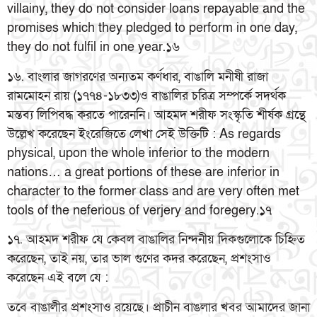
villainy, they do not consider loans repayable and the
promises which they pledged to perform in one day,
they do not fulfil in one year.১৬
১৬. বাংলার জাগরণের অন্যতম কর্ণধার, বাঙালি মনীষী রাজা
রামমোহন রায় (১৭৭৪-১৮৩৩)ও বাঙালির চরিত্র সম্পর্কে সদর্থক
মন্তব্য লিপিবদ্ধ করতে পারেননি। আহমদ শরীফ সংস্কৃতি শীর্ষক গ্রন্থে
উল্লেখ করেছেন ইংরেজিতে লেখা সেই উক্তিটি : As regards
physical, upon the whole inferior to the modern
nations… a great portions of these are inferior in
character to the former class and are very often met
tools of the neferious of verjery and foregery.১৭
১৭. আহমদ শরীফ যে কেবল বাঙালির নিন্দনীয় দিকগুলোকে চিহ্নিত
করেছেন, তাই নয়, তার ভাল গুণের কদর করেছেন, প্রশংসাও
করেছেন এই বলে যে :
তবে বাঙালীর প্রশংসাও রয়েছে। প্রাচীন বাঙলার খবর আমাদের জানা