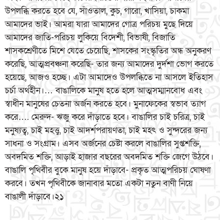
উপলব্ধি করতে হবে যে, সাঁওতাল, কুচ, গারো, খাসিয়া, চাকমা
আমাদের ভাই। আমরা যারা আমাদের গোত্র পরিচয় মুছে দিয়ে
আমাদের জাতি-পরিচয় লুকিয়ে বিদেশী, বিভাষী, বিজাতি
শাসকশ্রেণীতে মিশে যেতে চেয়েছি, শাসকের সংস্কৃতির অন্ধ অনুকরণ
করেছি, আত্মপ্রবঞ্চনা করেছি- তার জন্য আমাদের দুর্দশা ভোগ করতে
হয়েছে, আজও হচ্ছে। এটা আমাদেও উপলব্ধিতে না আসলে ইতিহাস
চর্চা অর্থহীন।… বাঙালিকে মানুষ হতে হলে আত্মসম্মানবোধ এবং
স্বাধীন মানুষের চেতনা অর্জন করতে হবে। মুনাফেকের স্বভাব ত্যাগ
করে…. মেরুদ- ঋজু করে দাঁড়াতে হবে। বাঙালির চাই চরিত্র, চাই
মনুষ্যত্ব, চাই মহত্ত্ব, চাই আদর্শপরায়ণতা, চাই মহৎ ও সুন্দরের জন্য
সাধনা ও সংগ্রাম। এসব অর্জনের চেষ্টা করলে বাঙালির সুপ্তশক্তি,
অবদমিত শক্তি, আড়াই হাজার বছরের অবদমিত শক্তি জেগে উঠবে।
বাঙালি পৃথিবীর বুকে মানুষ হয়ে দাঁড়াবে- প্রকৃত আত্মপরিচয় ঘোষণা
করবে। তখন পৃথিবীকে জানাবার মতো একটা নতুন বাণী নিয়ে
বাঙালী দাঁড়াবে।২১