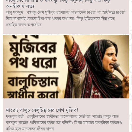
বাংলাদেশের জন্ম ও বঙ্গবন্ধু: কিছু অনুমান, কিছু প্রশ্ন কিছু
অনস্বীকার্য সত্য
আবু মকসুদ বঙ্গবন্ধু শেখ মুজিবুর রহমানের ‘বাংলাদেশ চাওয়া’ বা ‘স্বাধীনতা চাওয়া’
নিয়ে কখনোই কোনো দ্বিধা-দ্বন্দ্ব থাকার কথা নয়। কিন্তু ইতিহাসকে ভিন্নখাতে
প্রবাহিত করার অপচেষ্টার
মাহরাং বালুচ বেলুচিস্থানের শেখ মুজিব!
ফজলুল বারী বেলুচিস্তানের স্বাধীনতা আন্দোলনের নেত্রী ডা: মাহরাং বালুচ আজ
বঙ্গবন্ধুর মতোই পাকিস্তানের কারাগারে বন্দিনী। মিথ্যা মামলায় যাবজ্জীবন কারাদণ্ড
দণ্ডিত হয়ে মানবেতর জীবন যাপন