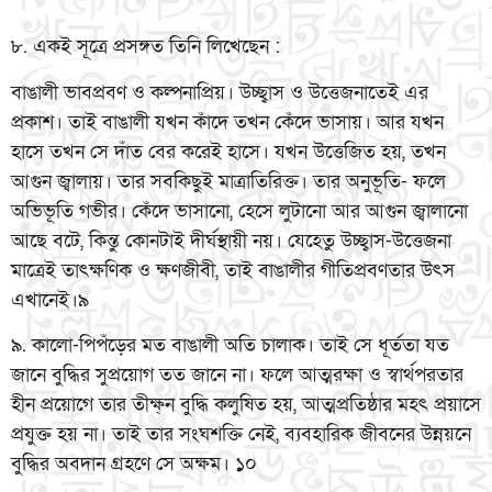
৮. একই সূত্রে প্রসঙ্গত তিনি লিখেছেন :
বাঙালী ভাবপ্রবণ ও কল্পনাপ্রিয়। উচ্ছ্বাস ও উত্তেজনাতেই এর
প্রকাশ। তাই বাঙালী যখন কাঁদে তখন কেঁদে ভাসায়। আর যখন
হাসে তখন সে দাঁত বের করেই হাসে। যখন উত্তেজিত হয়, তখন
আগুন জ্বালায়। তার সবকিছুই মাত্রাতিরিক্ত। তার অনুভূতি- ফলে
অভিভূতি গভীর। কেঁদে ভাসানো, হেসে লুটানো আর আগুন জ্বালানো
আছে বটে, কিন্তু কোনটাই দীর্ঘস্থায়ী নয়। যেহেতু উচ্ছ্বাস-উত্তেজনা
মাত্রেই তাৎক্ষণিক ও ক্ষণজীবী, তাই বাঙালীর গীতিপ্রবণতার উৎস
এখানেই।৯
৯. কালো-পিপঁড়ের মত বাঙালী অতি চালাক। তাই সে ধূর্ততা যত
জানে বুদ্ধির সুপ্রয়োগ তত জানে না। ফলে আত্মরক্ষা ও স্বার্থপরতার
হীন প্রয়োগে তার তীক্ষ্ন বুদ্ধি কলুষিত হয়, আত্মপ্রতিষ্ঠার মহৎ প্রয়াসে
প্রযুক্ত হয় না। তাই তার সংঘশক্তি নেই, ব্যবহারিক জীবনের উন্নয়নে
বুদ্ধির অবদান গ্রহণে সে অক্ষম। ১০