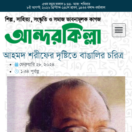
এখন সময়:সকাল ৮:৪৪- আজ: শনিবার
৮ই আগস্ট, ২০২৬ খ্রিস্টাব্দ-২৪শে শ্রাবণ, ১৪৩৩ বঙ্গাব্দ-বর্ষাকাল
আহমদ শরীফের দৃষ্টিতে বাঙালির চরিত্র
ফেব্রুয়ারি ২৮, ২০২৪
১:৩৪ পূর্বাহ্ণ