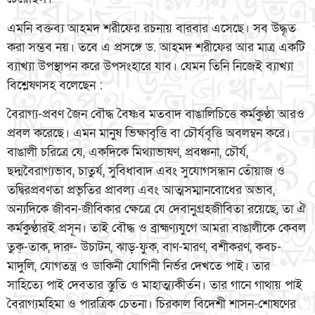
এমনি বক্তব্য আহমদ শরীফের রচনায় বারবার এসেছে। সব উদ্ধৃত
করা সম্ভব নয়। তবে এ প্রসঙ্গে ড. আহমদ শরীফের আর মাত্র একটি
ব্যাখ্যা উপস্থাপন করে উপসংহারে যাব। যেমন তিনি নিজেই ব্যাখ্যা
বিশ্লেষণসহ বলেছেন :
বৈরাগ্য-প্রবণ জৈন বৌদ্ধ বৈষ্ণব মতবাদ বাঙালিচিত্তে কর্মকুণ্ঠা আরও
প্রবল করেছে। এমন মানুষ ভিক্ষাবৃত্তি বা চৌর্যবৃত্তি অবলম্বন করে।
বাঙালী চরিত্রে যে, একদিকে মিথ্যাভাষণ, প্রবঞ্চনা, চৌর্য,
ছদ্মবৈরাগ্যভাব, চাতুর্য, সুবিধাবাদ এবং সুযোগসন্ধান তোঁয়াজ ও
তদ্বিরপ্রবণতা প্রভৃতির প্রাবল্য এবং আত্মসম্মানবোধের অভাব,
অন্যদিকে জীবন-জীবিকার ক্ষেত্রে যে দেবানুগ্রহজীবিতা রয়েছে, তা ঐ
কর্মকুণ্ঠারই প্রসূন। তাই বৌদ্ধ ও ব্রাহ্মণ্যযুগে আমরা বাঙালীকে কেবল
তুক্-তাক, দারু- উচাটন, ঝাড়-ফুক, বাণ-মারণ, বশীকরণ, কবচ-
মাদুলি, যোগতন্ত্র ও ডাকিনী যোগিনী নির্ভর দেখতে পাই। তার
সাহিত্যে পাই দেবতার স্তুতি ও মাহাত্ম্যকীর্তন। তার গানে গাথায় পাই
বৈরাগ্যমহিমা ও পারত্রিক চেতনা। চিরকাল বিদেশী শাসন-শোষণের