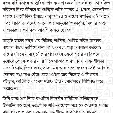
ফলে স্বাধীনভাবে আত্মবিকাশের সুযোগ মেলেনি বলেই হয়তো বঞ্চিত
দরিদ্রের নিঃস্ব জীবনে আধ্যাত্মিক শক্তি লাভের এ-প্রয়াস; দৈবশক্তির
সাহায্যে অলৌকিক উপায়ে বাঞ্ছাসিদ্ধির ও প্রয়োজনপূর্তির এই আগ্রহ
এবং বাঁচার তাগিদেই অনন্যোপায় মানুষের ভিক্ষাবৃত্তি, মিথ্যার আশ্রয়
ও প্রতারণার পথ বরণ আবশ্যিক হয়েছে।২০
আড়াই হাজার বছর ধরে নির্জিত, শাসিত, শোষিত দরিদ্র অসহায়
বাঙালি বাঁচার তাগিদে নানা অসৎ অমহৎ পন্থা অবলম্বন করলেও
তাদের চরিত্রে নানা দুর্যোগের পরেও যে জেগে ওঠার বা বিপদে
দুর্যোগে বেতস-লতার ন্যায় টিকে থাকার প্রাণশক্তি ও সৃজনশীলতা
এবং বিদ্রোহ-বিপ্লব এবং সংগ্রামের আকাক্সক্ষা রয়েছে সেই গুণের ও
সেইসব সংগ্রামও বেঁচে-জেগে-ওঠার আর বিদ্রোহ ও বিপ্লবের
পটভূমি, কাহিনীও আহমদ শরীফ তাঁর রচনাবলিতে লিপিবদ্ধ করে
গিয়েছেন।
তিনি যতো শ্রম দিয়ে বাঙালির নিন্দনীয় চারিত্রিক বৈশিষ্ট্যসমূহ
উদ্ঘাটন করেছেন, ততোধিক শক্তি-প্রয়োগে নিজেকে মেরুদণ্ড সম্পন্ন
বাঙালিরূপে প্রতিষ্ঠার অনুধ্যান অনুশীলন করে গিয়ে আমাদের