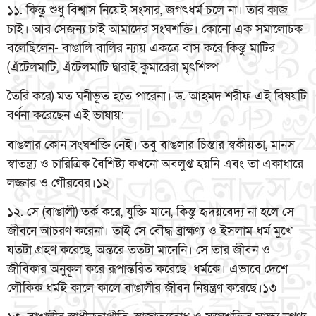
১১. কিন্তু শুধু বিশ্বাস নিয়েই সংসার, জগৎধর্ম চলে না। তার কাজ
চাই। আর সেজন্য চাই আমাদের সংঘশক্তি। কোনো এক সমালোচক
বলেছিলেন- বাঙালি বালির ন্যায় একত্রে বাস করে কিন্তু মাটির
(এঁটেলমাটি, এঁটেলমাটি দ্বারাই কুমারেরা মৃৎশিল্প
তৈরি করে) মত ঘনীভূত হতে পারেনা। ড. আহমদ শরীফ এই বিষয়টি
বর্ণনা করেছেন এই ভাষায়:
বাঙলার কোন সংঘশক্তি নেই। তবু বাঙলার চিন্তার স্বকীয়তা, মানস
স্বাতন্ত্র্য ও চারিত্রিক বৈশিষ্ট্য কখনো অবলুপ্ত হয়নি এবং তা একাধারে
লজ্জার ও গৌরবের।১২
১২. সে (বাঙালী) তর্ক করে, যুক্তি মানে, কিন্তু হৃদয়বেদ্য না হলে সে
জীবনে আচরণ করেনা। তাই সে বৌদ্ধ ব্রাহ্মণ্য ও ইসলাম ধর্ম মুখে
যতটা গ্রহণ করেছে, অন্তরে ততটা মানেনি। সে তার জীবন ও
জীবিকার অনুকূল করে রূপান্তরিত করেছে ধর্মকে। এভাবে দেশে
লৌকিক ধর্মই কালে কালে বাঙালীর জীবন নিয়ন্ত্রণ করেছে।১৩