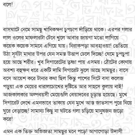
বলে!
বাসঘাটে নেমে সামছু খানিকক্ষণ চুপচাপ দাঁড়িয়ে থাকে। এরপর গলার
লাল ওলের মাফলারটা টেনে খুলে আবার জায়গা মতো লাগিয়ে
কয়েক কয়েক সামনে এগিয়ে যায়। নিরাকপড়া আবহাওয়া! তেতিয়ে
উঠা সূর্যটা মাথার উপর যেন সমস্ত উত্তাপ ঢেলে দিচ্ছে! ঘেমে চুপচুপা
হয়ে আছে শরীর। খুব সিগারেটের তৃষ্ণা পায় এসময়। ঠোঁটের কোণায়
অবশ্য বহুক্ষণ ধরে একটি দামি সিগারেট ঝুলে আছে সামছুর। বাসে
বসে আয়েশ করে টানার কথা ছিল কিন্তু পাশের সিটে বসা কলেজ
পড়ুয়া এক মেয়ের ধারালচোখের দৃষ্টিতে আর সাহসে কুলায় নাই!
আজকালকার অল্পবয়সী মেয়েগুলি বেয়াদবের চূড়ান্ত হয়েছে। মুখে
সিগারেট দেখে এমনভাবে তাকায় যেন মুখে আস্ত জাতসাপ পুরে নিয়ে
ঘুরে বেড়াচ্ছে! সামান্য কিছু না ঘটতে গলা চড়িয়ে মানুষজন জড়ো
করে!
এমন এক তিক্ত অভিজ্ঞতা সামছুর মনে পড়ে! আগাগোড়া উদাসী