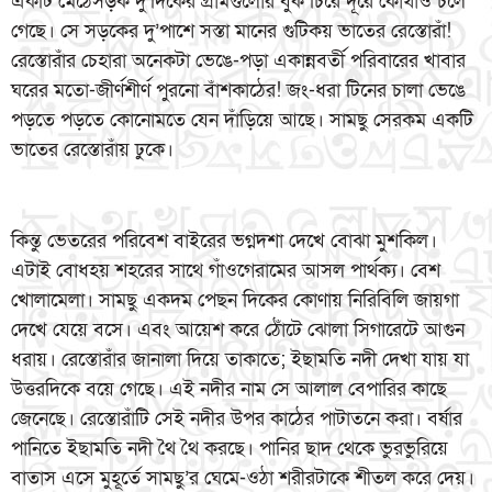
একটি মেঠেসড়ক দু’দিকের গ্রামগুলোর বুক চিরে দূরে কোথাও চলে
গেছে। সে সড়কের দু’পাশে সস্তা মানের গুটিকয় ভাতের রেস্তোরাঁ!
রেস্তোরাঁর চেহারা অনেকটা ভেঙে-পড়া একান্নবর্তী পরিবারের খাবার
ঘরের মতো-জীর্ণশীর্ণ পুরনো বাঁশকাঠের! জং-ধরা টিনের চালা ভেঙে
পড়তে পড়তে কোনোমতে যেন দাঁড়িয়ে আছে। সামছু সেরকম একটি
ভাতের রেস্তোরাঁয় ঢুকে।
কিন্তু ভেতরের পরিবেশ বাইরের ভগ্নদশা দেখে বোঝা মুশকিল।
এটাই বোধহয় শহরের সাথে গাঁওগেরামের আসল পার্থক্য। বেশ
খোলামেলা। সামছু একদম পেছন দিকের কোণায় নিরিবিলি জায়গা
দেখে যেয়ে বসে। এবং আয়েশ করে ঠোঁটে ঝোলা সিগারেটে আগুন
ধরায়। রেস্তোরাঁর জানালা দিয়ে তাকাতে; ইছামতি নদী দেখা যায় যা
উত্তরদিকে বয়ে গেছে। এই নদীর নাম সে আলাল বেপারির কাছে
জেনেছে। রেস্তোরাঁটি সেই নদীর উপর কাঠের পাটাতনে করা। বর্ষার
পানিতে ইছামতি নদী থৈ থৈ করছে। পানির ছাদ থেকে ভুরভুরিয়ে
বাতাস এসে মুহূর্তে সামছু’র ঘেমে-ওঠা শরীরটাকে শীতল করে দেয়।