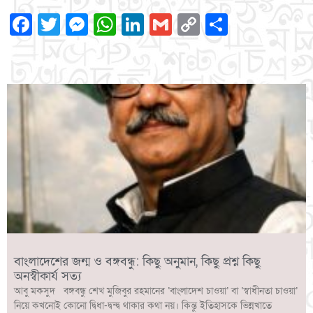
Facebook
Twitter
Messenger
WhatsApp
LinkedIn
Gmail
Copy
Share
Link
বাংলাদেশের জন্ম ও বঙ্গবন্ধু: কিছু অনুমান, কিছু প্রশ্ন কিছু
অনস্বীকার্য সত্য
আবু মকসুদ বঙ্গবন্ধু শেখ মুজিবুর রহমানের ‘বাংলাদেশ চাওয়া’ বা ‘স্বাধীনতা চাওয়া’
নিয়ে কখনোই কোনো দ্বিধা-দ্বন্দ্ব থাকার কথা নয়। কিন্তু ইতিহাসকে ভিন্নখাতে