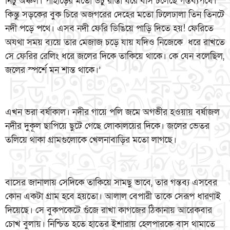
নিচু অঞ্চল। পাহাড়ের মতো উঁচু রাস্তা ধরে বাস চলেছে গন্তব্যপথে।
কিন্তু সড়কের বুক চিরে অজগরের দেহের মতো ঢিলেঢালা তিন তিনটে
নদী পড়ে পথে। এসব নদী ফেরি ডিঙিয়ে পাড়ি দিতে হয়! ফেরিতে
অযথা সময় ব্যয়ে তার মেজাজ চড়ে যায় যদিও নিজেকে ধরে রাখতে
সে ফেরির রেলিং ধরে জলের দিকে তাকিয়ে থাকে। কে যেন বলেছিল,
জলের স্পর্শে মন শান্ত থাকে।’
এখন ভরা বর্ষাকাল। নদীর গায়ে পলি জমে অগভীর হওয়ায় বর্ষাজল
নদীর দুকূল ছাপিয়ে ছুটে গেছে লোকালয়ের দিকে। জলের ভেতর
তলিয়ে থাকা গ্রামগুলোকে খেলনাবাড়ির মতো লাগছে।
বাসের জানালায় সেদিকে তাকিয়ে সামছু ভাবে, তার গন্তব্য এসবের
কোন একটা গ্রাম হবে হয়তো। আলাল বেপারী তাকে সেরূপ ধারণাই
দিয়েছে। সে বুকপকেটে গুঁজে রাখা কাগজের ঠিকানায় আরেকবার
চোখ বুলায়। নিশ্চিত হতে হাতের ইশারায় হেলপারকে বাস থামাতে