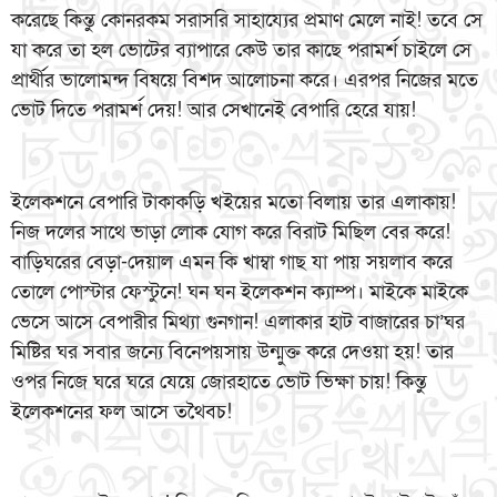
করেছে কিন্তু কোনরকম সরাসরি সাহায্যের প্রমাণ মেলে নাই! তবে সে
যা করে তা হল ভোটের ব্যাপারে কেউ তার কাছে পরামর্শ চাইলে সে
প্রার্থীর ভালোমন্দ বিষয়ে বিশদ আলোচনা করে। এরপর নিজের মতে
ভোট দিতে পরামর্শ দেয়! আর সেখানেই বেপারি হেরে যায়!
ইলেকশনে বেপারি টাকাকড়ি খইয়ের মতো বিলায় তার এলাকায়!
নিজ দলের সাথে ভাড়া লোক যোগ করে বিরাট মিছিল বের করে!
বাড়িঘরের বেড়া-দেয়াল এমন কি খাম্বা গাছ যা পায় সয়লাব করে
তোলে পোস্টার ফেস্টুনে! ঘন ঘন ইলেকশন ক্যাম্প। মাইকে মাইকে
ভেসে আসে বেপারীর মিথ্যা গুনগান! এলাকার হাট বাজারের চা’ঘর
মিষ্টির ঘর সবার জন্যে বিনেপয়সায় উন্মুক্ত করে দেওয়া হয়! তার
ওপর নিজে ঘরে ঘরে যেয়ে জোরহাতে ভোট ভিক্ষা চায়! কিন্তু
ইলেকশনের ফল আসে তথৈবচ!