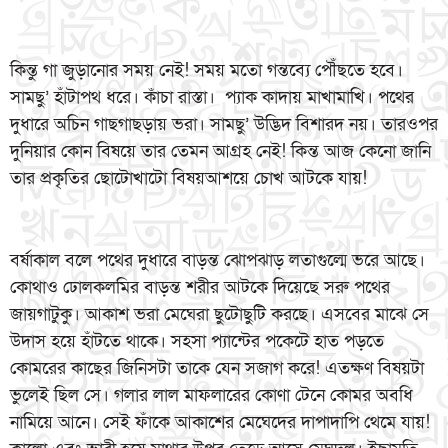
কিন্তু গা জুড়ানোর সময় নেই! সময় মতো গন্তব্যে পৌঁছতে হবে।
সামছু’ হাঁটাপথ ধরে। কাঁচা রাস্তা। প্যাক কাদায় মাখামাখি। পথের
দুধারে অচিন গাছগাছড়ায় ভরা। সামছু’ উদ্ভিদ বিশারদ নয়। তারওপর
দুনিয়ার কোন বিষয়ে তার তেমন আগ্রহ নেই! কিন্ত আজ কেনো জানি
তার প্রকৃতির ছোটোখাটো বিষয়আশয়ে চোখ আটকে যায়!
বর্ষাকাল বলে পথের দুধারে বাড়ন্ত ঝোপঝাড় লতাগুল্মে ভরে আছে।
কোথাও ঢোলকলমির বাড়ন্ত শরীর আটকে দিয়েছে সরু পথের
জায়গাটুকু। আকাশ ভরা মেঘেরা ছুটোছুটি করছে। এসবের মাঝে সে
উদাস হয়ে হাঁটতে থাকে। সহসা প্যান্টের পকেটে হাত পড়তে
কোমরের কাছের জিনিসটা তাকে যেন সজাগ করে! এতক্ষণ বিষয়টা
ভুলেই ছিল সে। গলার লাল মাফলারের কোণা টেনে কোমর অবধি
নামিয়ে আনে। সেই ফাঁকে আকাশের মেঘেদের দাপাদাপি থেমে যায়!