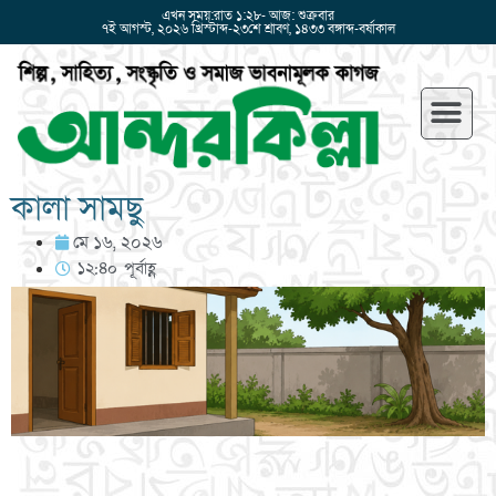
এখন সময়:রাত ১:২৮- আজ: শুক্রবার
৭ই আগস্ট, ২০২৬ খ্রিস্টাব্দ-২৩শে শ্রাবণ, ১৪৩৩ বঙ্গাব্দ-বর্ষাকাল
কালা সামছু
মে ১৬, ২০২৬
১২:৪০ পূর্বাহ্ণ