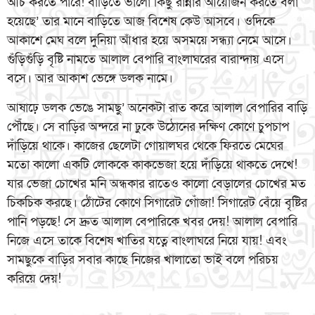
আঁচ করতে পারে! বাড়িতে ভালো কিছু রান্নার আয়োজন করতে বলা
হয়েছে’ তার মানে বাড়িতে আজ বিশেষ কেউ আসবে। ওদিকে
আকাশে মেঘ বলে দুনিয়া আঁধার হয়ে অসময়ে সন্ধ্যা নেমে আসে।
গুঁড়িগুঁড়ি বৃষ্টি নামতে আলাল বেপারি বাংলাঘরের বারান্দায় এসে
বসে। আর আকাশ ভেঙ্গে ডলক নামে।
আষাঢ়ে ডলক ভেঙে সামছু’ অনেকটা রাত করে আলাল বেপারির বাড়ি
পৌঁছে। সে বাড়ির অন্দরে না ঢুকে উঠোনের দক্ষিণ কোণে চুপচাপ
দাঁড়িয়ে থাকে। কাজের ছেলেটা গোয়ালঘর থেকে ফিরতে মেঘের
মতো কালো একটি লোককে কাকভেজা হয়ে দাঁড়িয়ে থাকতে দেখে!
যার ভেজা চোখের মনি অন্ধকার রাতেও কালো বেড়ালের চোখের মত
চিকচিক করছে। ঠোঁটের কোণে সিগারেট গোঁজা! সিগারেট বেঁয়ে বৃষ্টির
পানি পড়ছে! সে দ্রুত আলাল বেপারিকে খবর দেয়! আলাল বেপারি
নিজে এসে তাকে বিশেষ খাতির যত্নে বাংলাঘরে নিয়ে যায়! এবং
সামছুকে বাড়ির সবার কাছে নিজের খালাতো ভাই বলে পরিচয়
করিয়ে দেয়!