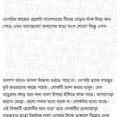
বেপারির কাজের ছেলেটা বাংলাঘরের টিনের বেড়ার ফাঁক দিয়ে কান
পেতে এমন অগোছালো আলাপের ভাঙা অংশ শোনে! কিন্তু এসব
আলাপ শুনেও আসল উদ্দেশ্য ধরতে পারে না। বেপারি তাকে সামছুর
ফুট ফরমাসের কাজে পাঠায়। লোকটি অল্প কথার মানুষ। যেন
আঙুলের কড়ে গুনে কথা বলে! ইশারা ইঙ্গিতে কাজ সারে। আগাগোড়া
রহস্যে মোড়া। রহস্য সবার মধ্যে থাকে না। লোকটার মধ্যে আছে।
এই বিষয়টি ছেলেটির মনে ধরে! তবে লোকটির চোখজোড়া
রক্তজবার মতো টকটকে লাল! চোখের দিকে তাকালে নিজের চোখ