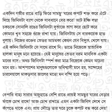
একদিন গভীর রাতে বাড়ি ফিরে সামছু’ ঘরের কপাট শক্ত করে এঁটে
দিয়ে জিনিসটা ব্যাগ থেকে সাবধানে বের করে! আট ইঞ্চি লম্বা
চকচকে সোনালি রঙের জিনিসটা দুভাঁজে ভাগ করে ছোট করে
কোমরে খুব সহজে গুঁজে রাখা যায়। জিনিসটায় সে বারকয়েক হাত
বুলায়। নিজের রক্তের ভেতর আচমকা কেমন যেন বিদ্যুৎ খেলে যায়।
এই কদিন জিনিসটা সে সাথে রাখে নি। তাতে নিজেকে স্বাভাবিক
হালকা মানুষ মনে হয়েছে। যেই মানুষের ভেতর নরম মানবিক একটা
মনের বাস। অথচ জিনিসটা স্পর্শ করা মাত্র নিজেকে কেমন অচেনা
মনে হয়। আশপাশের মানুষগুলোকে অবিশ্বাসী মনে হয়, সন্দেহের
চারদেয়ালে মাকড়সার জালের মতো মন বন্দি হয়ে পড়ে।
বেপারি বাহ্য সারার অজুহাতে বেশি রাতে প্রায়ই সামছুর ঘরের বেড়ার
ফাঁকে চোখ রাখে! আজ চোখ রাখতে এমন একটা জিনিস দেখে সে
কাঁপতে থাকে এবং প্রায় দৌড়ে তার ঘরে ঢুকে কপাট বন্ধ করে দেয়!