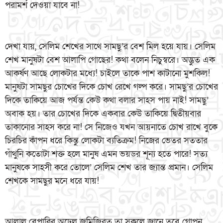
পরামর্শ দেওয়া যাবে না!
দেখা যায়, সেলিম শেখের সাথে সামছু’র বেশ মিল হয়ে যায়। সেলিম
শেখ মানুষটা বেশ আলাপি গোছের! কথা বলেন নিচুস্বরে। অদ্ভুত এক
আকর্ষণ আছে লোকটার মধ্যে! চাইলে তাকে পাশ কাটানো মুশকিল!
মানুষটা সামছুর চোখের দিকে চোখ রেখে গল্প করে। সামছু’র চোখের
দিকে তাকিয়ে আজ পর্যন্ত কেউ কথা বলার সাহস পায় নাই! সামছু’
অবাক হয়। তার চোখের দিকে একবার কেউ তাকিয়ে দ্বিতীয়বার
তাকানোর সাহস করে না! সে নিজেও যখন আয়নাতে চোখ রাখে বুকে
চিরচির কাঁপন ধরে কিন্তু লোকটা ব্যতিক্রম! নিজের ভেতর সততার
গাঁথুনি কতোটা শক্ত হলে মানুষ এমন ভয়ডর শূন্য হতে পারে! সত্য
মানুষকে সাহসী করে তোলে’ সেলিম শেখ তার জ্যান্ত প্রমান। সেলিম
শেখকে সামছুর মনে ধরে যায়!
আলাল বেপারির অঢেল জমিজিরত তা সকলে জানে তবে গোপন