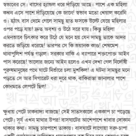
স্বভাবের সে। বাসের হ্যান্ডল ধরে দাঁড়িয়ে আছে। পাশে এক মহিলা
কখন এসে পাশে দাঁড়িয়েছে কে জানে! স্বভাব মতো খেয়াল করেনি
ও। হঠাৎ বাস থেমে গেলে সামছু হাত ফসকে উল্টে যেয়ে মহিলার
ওপর পড়ে যায়! দ্রুত অবশ্য ও উঠে সরে যায়। কিন্তু মহিলা
এমনভাবে চিৎকার করে উঠে যে মনে হয় যেন সামছু তাকে আদর
করতে জড়িয়ে ধরেছে! তারপর সে কি ভয়ানক কাণ্ড! শেষমেশ
থানাপুলিশ পর্যন্ত গড়াল। সরকার নাকি এ ব্যাপারে শক্তপোক্ত আইন
পাস করেছে! ভালোর জন্যে আইন হলেও এখন দেখা গেল নির্দোষী
পুরুষমানুষের পথে ঘাটে নির্ভারে চলা মুশকিল! এ ঘটনা সামছুর মনে
পড়তে সে আর সিগারেট ধরা দূরে থাক, বাকিরাস্তা জানালার পাশে
কোনমতে লেপটে ছিল!
ক্ষুধায় পেটে ঢাকবাদ্য বাজছে! সেই সাতসকালে এককাপ চা পড়েছে
পেটে। সূর্য এখন মাথার উপর! বাসঘাটের আশেপাশে খাবার দোকান
থাকার কথা। সামছু চারপাশে তাকায়। বাসঘাটে লাগোয়া সরু-চাপা