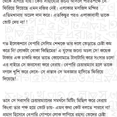
থেকে এগিয়ে যায়। কেউ সাহায্যের জন্যে আসলে পারতপক্ষে সে
ফিরিয়ে দিয়েছে এমন নজির নেই। এলাকার মসজিদ মন্দির
এতিমখানায় অঢেল দান করে। এতকিছুর পরও এলাকাবাসী তাকে
ভোট দেয় না! !
গত ইলেকশনে বেপারি সেলিম শেখকে তার দলে ভেড়াতে চেষ্টা কম
করে নি! লোকটা বোকা কিছিমের! এ যুগের জন্যে অচল সে! কয়েক
টাকার এক চাকরি করে তাতে কোনোমতে টানাটানি করে সংসার চলে!
এর বাইরে সে জনসেবা করে বেরায়। বেপারি চেয়ারম্যান হলে তাকে
নগদে খুশি করে দেবে- সে প্রস্তাব সে অবজ্ঞার হাসিতে ফিরিয়ে
দিয়েছে!
তবে সে সরাসরি চেয়ারম্যানের সমর্থনে মিটিং মিছিল করে বেরায়
কিংবা তার পক্ষ হয়ে ভোট চায়- এমন কথা কেউ বলতে পারবে না!
প্রমাণ হিসেবে বেপারি গোপনে লোক লাগিয়ে রহস্য ভেদের চেষ্টা