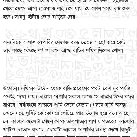
কালো এবং ভারী হয়ে মাথার উপর তেড়ে আসে মেঘদল। ইছামতি
থেকে ভেসে আসা হাওয়া’ও নাই হয়ে যায়! যে কোন সময় বৃষ্টি শুরু
হবে। সামছু’ হাঁটায় জোর বাড়িয়ে দেয়!
অন্যদিকে আলাল বেপারির মেজাজ বড্ড তেতে আছে! ভয়ে কেউ
তার কাছে ঘেঁষছে না! সে বসে আছে বাড়ির দখিন দিকের খোলা
উঠোনে। দখিনের উঠোন থেকে বাড়ি প্রবেশের পথটা বেশ দূর পর্যন্ত
স্পষ্টই দেখা যায়। আলাল বেপারি সকাল থেকে সে রাস্তার উপর নজর
রাখছে। বর্ষাকালে বাতাসে পানি ভেসে বেড়ায়। গরমে ত্রাহি অবস্থা।
কোনোমতে লুঙ্গিটাকে কোমরে পেঁচিয়ে প্রায় উদোম হয়ে বসে আছে
সে! কাজের ছেলেটা পেছন থেকে তালপাতার পাখায় গতরের সবজোর
খাটিয়ে বাতাস করছে। ছেলেটা আলাল বেপারির অবস্থা দেখে কিছুটা