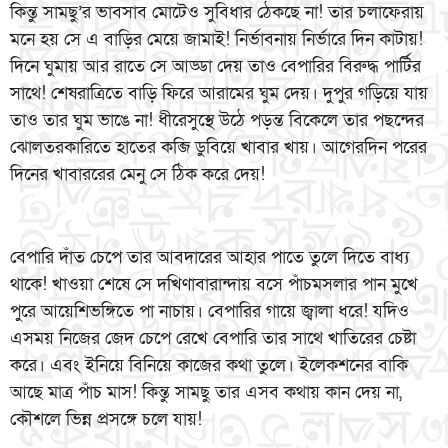
কিন্তু সামছু’র ভাবসাব মোটেও সুবিধার ঠেকছে না! তার চলাফেরায়
মনে হয় সে এ বাড়ির মেয়ে জামাই! নির্ভাবনায় নির্ভারে দিন কাটায়!
দিনে ঘুমায় আর রাতে সে আড্ডা দেয় তাও বেপারির বিরুদ্ধ পার্টির
সাথে! শেষরাত্রিতে বাড়ি ফিরে আরামের ঘুম দেয়। দুপুর গড়িয়ে যায়
তাও তার ঘুম ভাঙে না! ধীরেসুস্থে উঠে পড়ন্ত বিকেলে তার পছন্দের
ঝোলতরকারিতে হাতের কব্জি ডুবিয়ে খাবার খায়। আগেরদিন পরের
দিনের খাবাররের মেনু সে ঠিক করে দেয়!
বেপারি দাঁত চেপে তার আবদারের আহার পাতে তুলে দিতে বাধ্য
থাকে! খাওয়া শেষে সে দখিণাবারান্দায় বসে পাঁচমসলার পান মুখে
পুরে আয়েশিভঙ্গিতে পা নাচায়। বেপারির গায়ে জ্বালা ধরে! যদিও
এসময় নিজের জেদ চেপে রেখে বেপারি তার সাথে খাতিরের চেষ্টা
করে। এবং ইনিয়ে বিনিয়ে কাজের কথা তুলে। ইলেকশনের বাকি
আছে মাত্র পাঁচ মাস! কিন্তু সামছু তার এসব কথায় কান দেয় না,
কৌশলে ভিন্ন প্রসঙ্গে চলে যায়!