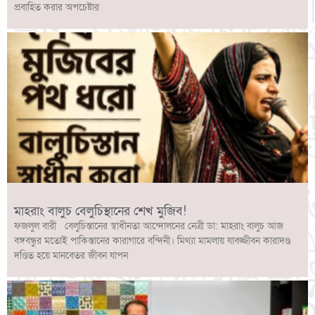
প্রবাহিত করার অপচেষ্টার
মাহরাং বালুচ বেলুচিস্থানের শেখ মুজিব!
ফজলুল বারী বেলুচিস্তানের স্বাধীনতা আন্দোলনের নেত্রী ডা: মাহরাং বালুচ আজ
বঙ্গবন্ধুর মতোই পাকিস্তানের কারাগারে বন্দিনী। মিথ্যা মামলায় যাবজ্জীবন কারাদণ্ড
দণ্ডিত হয়ে মানবেতর জীবন যাপন