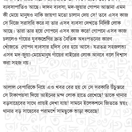
ব্যবসাপাতিও আছে। দাদন ব্যবসা, মদ-জুয়ার গোপন আস্তানা এমন
কী মেয়ে মানুষও নাকি জায়গা মতো চালান দেয় সে! তবে এসব কাজ
সে নিজে সরাসরি করে না তার এসব ব্যবসা দেখতে নিদিষ্ট লোক
আছে। তারা তার হয়ে গোপনে এসব কাজ করে! গোপনে এসব কাজ
চললেও গাঁয়ের যুবকশ্রেণির দ্রুত নৈতিক অধঃপতনের কারণ
খোঁজতে গোপন ব্যবসার হদিস বের হয়ে আসে। যত্রতত্র সহজলভ্য
এসব মদ-জুয়া-মেয়েমানুষ গাঁয়ের বাইরের লোক আনবে বলে বিশ্বাস
করা সহজ নয়।
আলাল বেপারিকে নিয়ে এও খবর বের হয় যে সে সরকারি উঁচুস্তরে
সে টাকাপয়সা দিয়ে আইনের মন্দ লোক হাতে রেখেছে! তাকে থানার
বড়সাহেবের সাথে প্রায়ই দেখা যায়! সামনে ইলেকশনে জিততে স্বয়ং
থানার বড় সাহেবের পরামর্শে সামছুকে ভাড়া করেছে!