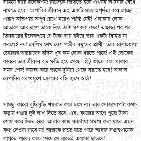
সামনে বছর ইলেকশন! নিজেকে জিততে হলে এখনই আটঘাট বেঁধে
নামতে হবে। বেপারির জীবনে এই একটি মাত্র অপূর্ণতা রয়ে গেছে!
এরূপ অভিপ্রায় অপূর্ণ রেখে মরেও শান্তি নেই! এলাকার লোক
আড়ালে আবডালে তাকে নিয়ে ঠাট্টা মশকরা করে! তাছাড়া পর পর
তিনবারের ইলেকশনে যে টাকা ব্যয় হইছে তার একটা বিহিত না
করলেই নয়! সেলিম শেখ বেশ গভীর সমুদ্রের প্রাণী। তাঁর আলাভোলা
চেহারার অন্তরালের হদিস খুব কম লোক ধরতে পারে! এই লোকের
কারনে তার জীবনে বড় ক্ষতি হয়ে গেছে। হাঁটু ভাঁজে বসে থাকার
সময় শেষ! কায়দা করে তাকে দুনিয়া থেকে সরাতে হবে! আলাল
বেপারির চোখেমুখে ক্রোধের বহ্নি জ্বলে ওঠে!
সামছু’ কারো বুদ্ধিসুদ্ধি খয়রাত করে চলে না। তার সোজাসাপটা কথা-
কড়ায় গণ্ডায় দুই লাখ দিতে হবে! এবং কাজের আগে পুরো টাকা
শোধ করে দিতে হবে! আবার কাজ ধরাবাঁধা সময়ে করা যাবে এমন
কথা দেওয়া যাবে না! আজকে রাতে হতে পারে আবার সপ্তাহখানেক
লাগতে পারে। কাজ শেষে সে রাতেই এলাকা ছাড়বে!