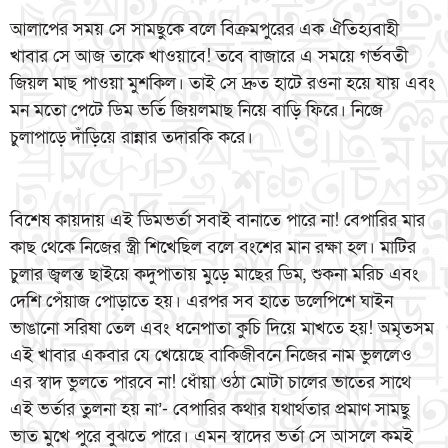
আলাপের সময় সে সামছুকে বলে বিক্রমপুরের এক ঐতিহ্যবাহী
খাবার সে আজ তাকে খাওয়াবে! তবে বাজারে এ সময়ে গর্ভবতী
জিয়ল মাছ পাওয়া মুশকিল। তাই সে দ্রুত হাটে রওনা হয়ে যায় এবং
মন মতো পেটে ডিম ভর্তি জিয়লমাছ নিয়ে বাড়ি ফিরে। নিজে
চুলাপাড়ে দাঁড়িয়ে রান্নার তদারকি করে।
বিশেষ কায়দায় এই ডিমভর্তা সবাই বানাতে পারে না! বেপারির মার
কাছ থেকে নিজের স্ত্রী শিখেছিল বলে বংশের মান রক্ষা হল। মাটির
চুলার জ্বলন্ত ছাইয়ে কদুপাতায় মুড়ে মাছের ডিম, শুকনা মরিচ এবং
দেশি পেঁয়াজ পোড়াতে হয়। এরপর সব হাতে ডলেপিশে ঘাইন
ভাঙানো সরিষা তেল এবং ধনেপাতা কুচি দিয়ে মাখতে হয়! অমৃতসম
এই খাবার একবার যে খেয়েছে বাকিজীবনে নিজের নাম ভুললেও
এর স্বাদ ভুলতে পারবে না! ধোঁয়া ওঠা মোটা চালের ভাতের সাথে
এই ভর্তার তুলনা হয় না’- বেপারির কথার যথার্থতার প্রমাণ সামছু
ভাত মুখে পুরে বুঝতে পারে। এমন স্বাদের ভর্তা সে আসলে কমই