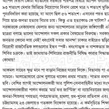
আপিল বিভাগ কোটা বাতিলের সরকারি পরিপত্র বিষয়ে আপিল শুনানি
৯৩ শতাংশ মেধার ভিত্তিতে নিয়োগের বিধান রেখে মাত্র ৭ শতাংশ মুক্তি
পুনঃনির্ধারণ করা হয়েছে, যা আগে ছিল ৫৬ শতাংশ। এসবের পরও ছা
গিয়ে ছাত্র-জনতা হত্যার বিচার চায়। কিন্তু এত হত্যাকাণ্ড কে ঘাট
সরকারকে বেকায়দায় ফেলার জন্য আন্দোলনের আড়ালে জঙ্গিগোষ্ঠী এই
ছাত্ররা বলছে তাদের আন্দোলন সকল প্রকার বৈষম্যের বিরুদ্ধে। সরকারক
জনতার কোনো দায় নেই! ধ্বংসেই সবার আনন্দ! ঢাকার বাইরেও ছড়ি
বিরোধী রাজনৈতিক দলগুলোর ইন্ধন স্পষ্ট। ধ্বংসাত্মক ও নাশকতার 
শিবির চক্রকে। তাই জামায়াত-শিবিরের রাজনীতি নিষিদ্ধ কারার সিদ্ধান
কোথায়!
আকমল সাহেব ক্ষুণ্ন মনে পা বাড়ান নিজের ঘরের দিকে। বিছানায় গ
সামনে। আলতোভাবে চোখ বুলাতে থাকেন প্রথম পাতায়। পাতার প্র
ছবি। বেশির ভাগই আন্দোলনকারী আর পুলিশ-সেনাবাহিনীর মধ্যে সংঘর
আন্দোলনকারীরা পালন করছে ‘মার্চ ফর জাস্টিজ’ বা ন্যায়বিচারের জন্য প
জনতা-শিশুসহ গণহত্যা, গণগ্রেফতার, হামলা, গুম-খুনের প্রতিবাদ এবং 
চট্টগ্রামসহ ২৩ জেলায়ও গতকাল বিক্ষোভ হয়েছে। এ কর্মসূচিতে শিক্