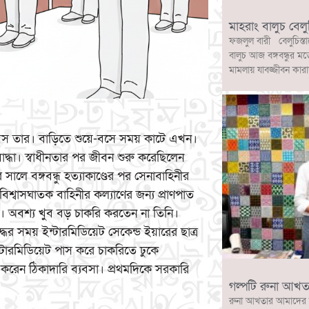
মাহরাং বালুচ বেলু
ফজলুল বারী বেলুচিস্তা
বালুচ আজ বঙ্গবন্ধুর মত
মামলায় যাবজ্জীবন কারা
য়স তার। বাড়িতে শুয়ে-বসে সময় কাটে এখন।
িযোদ্ধা। স্বাধীনতার পর জীবন শুরু করেছিলেন
সালে বঙ্গবন্ধু হত্যাকাণ্ডের পর সেনাবাহিনীর
বিশ্বাসঘাতক বাহিনীর কল্যাণের জন্য প্রাণপাত
বে। অবশ্য খুব বড় চাকরি করতেন না তিনি।
ের সময় ইন্টারমিডিয়েট সেকেন্ড ইয়ারের ছাত্র
্টারমিডিয়েট পাস করে চাকরিতে ঢুকে
ু করেন ঠিকাদারি ব্যবসা। প্রথমদিকে সরকারি
গল্পটি রুনা আখত
রুনা আখতার আমাদের 