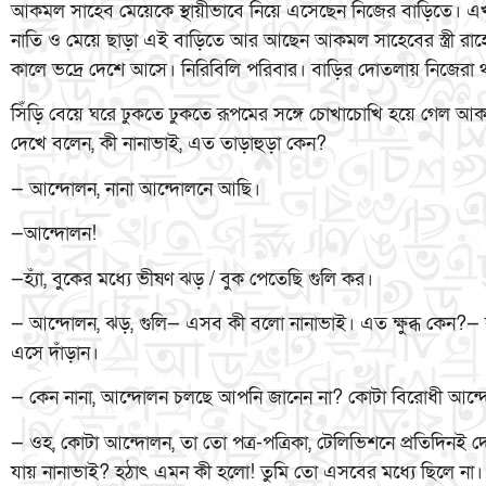
আকমল সাহেব মেয়েকে স্থায়ীভাবে নিয়ে এসেছেন নিজের বাড়িতে। এখ
নাতি ও মেয়ে ছাড়া এই বাড়িতে আর আছেন আকমল সাহেবের স্ত্রী রাহেলা
কালে ভদ্রে দেশে আসে। নিরিবিলি পরিবার। বাড়ির দোতলায় নিজেরা
সিঁড়ি বেয়ে ঘরে ঢুকতে ঢুকতে রূপমের সঙ্গে চোখাচোখি হয়ে গেল 
দেখে বলেন, কী নানাভাই, এত তাড়াহুড়া কেন?
— আন্দোলন, নানা আন্দোলনে আছি।
—আন্দোলন!
—হ্যাঁ, বুকের মধ্যে ভীষণ ঝড় / বুক পেতেছি গুলি কর।
— আন্দোলন, ঝড়, গুলি— এসব কী বলো নানাভাই। এত ক্ষুব্ধ কেন
এসে দাঁড়ান।
— কেন নানা, আন্দোলন চলছে আপনি জানেন না? কোটা বিরোধী আন্
— ওহ, কোটা আন্দোলন, তা তো পত্র-পত্রিকা, টেলিভিশনে প্রতিদিনই
যায় নানাভাই? হঠাৎ এমন কী হলো! তুমি তো এসবের মধ্যে ছিলে ন