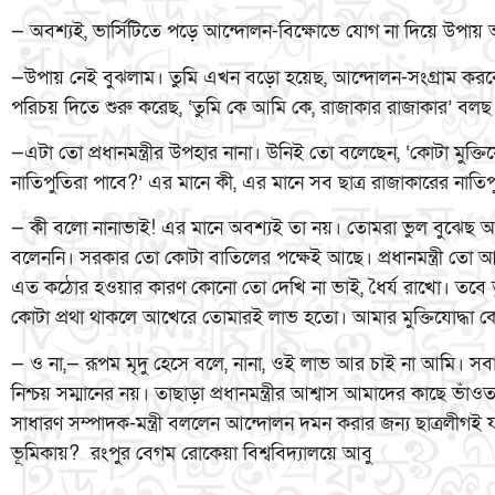
— অবশ্যই, ভার্সিটিতে পড়ে আন্দোলন-বিক্ষোভে যোগ না দিয়ে উপায় 
—উপায় নেই বুঝলাম। তুমি এখন বড়ো হয়েছ, আন্দোলন-সংগ্রাম করবে
পরিচয় দিতে শুরু করেছ, ‘তুমি কে আমি কে, রাজাকার রাজাকার’ বল
—এটা তো প্রধানমন্ত্রীর উপহার নানা। উনিই তো বলেছেন, ‘কোটা মুক্তি
নাতিপুতিরা পাবে?’ এর মানে কী, এর মানে সব ছাত্র রাজাকারের নাতিপ
— কী বলো নানাভাই! এর মানে অবশ্যই তা নয়। তোমরা ভুল বুঝেছ 
বলেননি। সরকার তো কোটা বাতিলের পক্ষেই আছে। প্রধানমন্ত্রী তো
এত কঠোর হওয়ার কারণ কোনো তো দেখি না ভাই, ধৈর্য রাখো। তবে 
কোটা প্রথা থাকলে আখেরে তোমারই লাভ হতো। আমার মুক্তিযোদ্ধা কো
— ও না,— রূপম মৃদু হেসে বলে, নানা, ওই লাভ আর চাই না আমি। স
নিশ্চয় সম্মানের নয়। তাছাড়া প্রধানমন্ত্রীর আশ্বাস আমাদের কাছে 
সাধারণ সম্পাদক-মন্ত্রী বললেন আন্দোলন দমন করার জন্য ছাত্রলীগই য
ভূমিকায়? রংপুর বেগম রোকেয়া বিশ্ববিদ্যালয়ে আবু