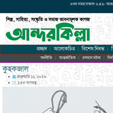
এখন সময়:সকাল ৬:৪২- আজ: শনি
প্রচ্ছদ
আলোকচিত্র
বিশেষ নিবন্ধ
অর্থনীতি
আন্তর্জাতিক
চলমান ঘটনা
নির
কুহকজাল
ফেব্রুয়ারি ১১, ২০২৬
১:৫৩ অপরাহ্ণ