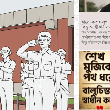
বাংলাদেশের জন্ম ও ব
কিছু অনস্বীকার্য সত
আবু মকসুদ বঙ্গবন্ধু শ
‘স্বাধীনতা চাওয়া’ নিয়ে
কিন্তু ইতিহাসকে ভিন্নখ