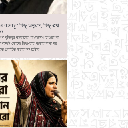
ঙ্গবন্ধু: কিছু অনুমান, কিছু প্রশ্ন
্য
েখ মুজিবুর রহমানের ‘বাংলাদেশ চাওয়া’ বা
 কখনোই কোনো দ্বিধা-দ্বন্দ্ব থাকার কথা নয়।
াতে প্রবাহিত করার অপচেষ্টার