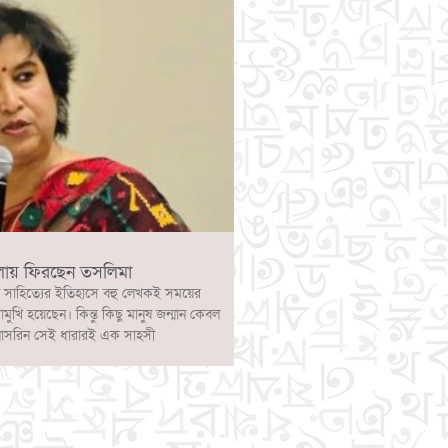
লায় ফিরছেন তসলিমা
 সাহিত্যের ইতিহাসে বহু লেখকই সময়ের
োমুখি হয়েছেন। কিন্তু কিছু মানুষ জন্মান কেবল
নাসরিন সেই ধারারই এক সাহসী