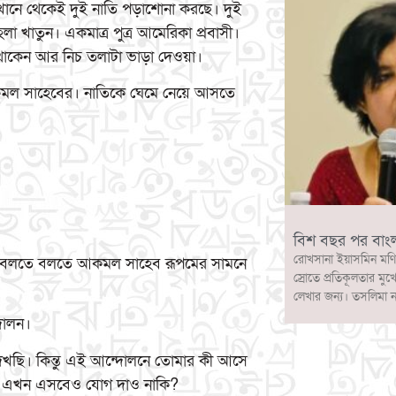
ানে থেকেই দুই নাতি পড়াশোনা করছে। দুই
 খাতুন। একমাত্র পুত্র আমেরিকা প্রবাসী।
 থাকেন আর নিচ তলাটা ভাড়া দেওয়া।
আকমল সাহেবের। নাতিকে ঘেমে নেয়ে আসতে
বিশ বছর পর বাং
রোখসানা ইয়াসমিন মণি
?— বলতে বলতে আকমল সাহেব রূপমের সামনে
স্রোতে প্রতিকূলতার মুখ
লেখার জন্য। তসলিমা 
দোলন।
 দেখছি। কিন্তু এই আন্দোলনে তোমার কী আসে
া। এখন এসবেও যোগ দাও নাকি?