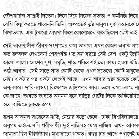
স্টেশনারিজ সাপ্লাই দিতেন। দিনে দিনে নিজের সততা ও কর্মনিষ্ঠা দ
বেশি কিছু করতে পারেননি তিনি। অল্পতেই তুষ্ট মানুষ। দুই সন্তানকে
ঝিগাতলায় এক টুকরো জায়গা কিনে কোনোমতে করেছিলেন ছোট্ট এই 
সেই তারুণ্যদীপ্ত জীবন-সংগ্রামের কথা ভাবলে এখন কেমন অবাক লা
কত রদবদল দেখলেন! শেষপর্যন্ত গত কয় বছরে সেই দেশ একটু উন্নত
ভালো লাগে। দেশের সুখ, সমৃদ্ধি, শান্ত পরিবেশই তো কাম্য হওয়া উচি
ওঠে আবার। সেই সাড়ে সাত কোটি থেকে এখন সতেরো কোটি মানুষের
নেই। একটার পর একটা লেগেই আছে। এখন আবার শুরু হয়েছে কোট
অন্যরকম। দাবি-দাওয়া বিক্ষোভে জঙ্গিপনার ভাব। তলে তলে চলছে 
কে জানে! ভাবতে ভাবতে অনমনা হয়ে বাড়ির গেটের দিকে তাকিয়েছিল
হয়ে বাড়িতে ঢুকছে রূপম।
রূপম আকমল সাহেবের নাতি, মেয়ের বড়ো ছেলে। ঢাকা বিশ্ববিদ্যালয়ে 
অনুপম এইচএসসি পরীক্ষার্থী। দুই নাতিসহ মেয়ে নাজিয়া এখন আকম
জামাতা ছিল ইঞ্জিনিয়ার। মধ্যপ্রাচ্যে থাকত। বছর চার আগে ওখানেই