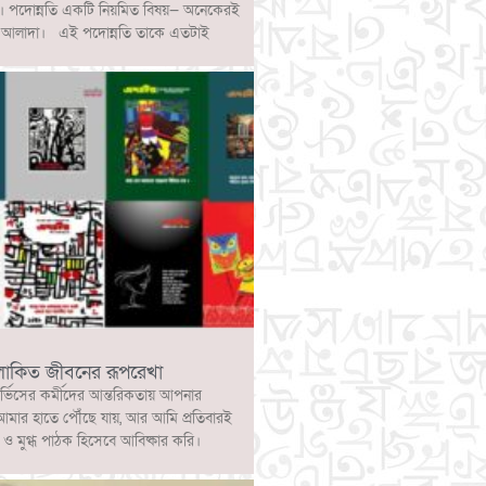
ে। পদোন্নতি একটি নিয়মিত বিষয়— অনেকেরই
্পটি আলাদা। এই পদোন্নতি তাকে এতটাই
লোকিত জীবনের রূপরেখা
ার্ভিসের কর্মীদের আন্তরিকতায় আপনার
আমার হাতে পৌঁছে যায়, আর আমি প্রতিবারই
 মুগ্ধ পাঠক হিসেবে আবিষ্কার করি।