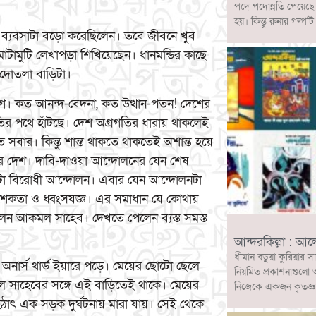
পদে পদোন্নতি পেয়েছ
হয়। কিন্তু রুনার গল
িয়ে ব্যবসাটা বড়ো করেছিলেন। তবে জীবনে খুব
 মোটামুটি লেখাপড়া শিখিয়েছেন। ধানমন্ডির কাছে
দোতলা বাড়িটা।
গে। কত আনন্দ-বেদনা, কত উত্থান-পতন! দেশের
ির পথে হাঁটছে। দেশ অগ্রগতির ধারায় থাকলেই
ত সবার। কিন্তু শান্ত থাকতে থাকতেই অশান্ত হয়ে
 দেশ। দাবি-দাওয়া আন্দোলনের যেন শেষ
া বিরোধী আন্দোলন। এবার যেন আন্দোলনটা
নাশকতা ও ধ্বংসযজ্ঞ। এর সমাধান যে কোথায়
েন আকমল সাহেব। দেখতে পেলেন ব্যস্ত সমস্ত
আন্দরকিল্লা : আ
ধীমান বড়ুয়া কুরিয়ার স
অনার্স থার্ড ইয়ারে পড়ে। মেয়ের ছোটো ছেলে
নিয়মিত প্রকাশনাগুলো 
ল সাহেবের সঙ্গে এই বাড়িতেই থাকে। মেয়ের
নিজেকে একজন কৃতজ্ঞ ও
 হঠাৎ এক সড়ক দুর্ঘটনায় মারা যায়। সেই থেকে