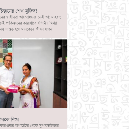
চিস্থানের শেখ মুজিব!
নের স্বাধীনতা আন্দোলনের নেত্রী ডা: মাহরাং
োই পাকিস্তানের কারাগারে বন্দিনী। মিথ্যা
দণ্ড দণ্ডিত হয়ে মানবেতর জীবন যাপন
ারকে নিয়ে
কারখানায় অপারেটর থেকে সুপারভাইজার