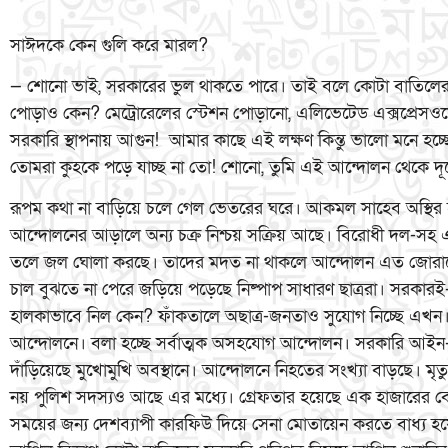
সাঈদকে কেন গুলি করে মারল?
— শোনো ভাই, সরকারের ভুল থাকতে পারে। তাই বলে কোটা বাতিলের
পোড়াও কেন? মেট্রোরেলের স্টেশন পোড়ানো, এলিভেটেড এক্সপ্রেসও
সরকারি স্থাপনায় আগুন! আমার কাছে এই লক্ষণ কিন্তু ভালো মনে হচ্ছে
তোমরা কুহকে পড়ে যাচ্ছ না তো! শোনো, তুমি এই আন্দোলন থেকে দূ
রূপম কথা না বাড়িয়ে চলে গেল ভেতরের ঘরে। আকমল সাহেব অস্থির 
আন্দোলনের আড়ালে অন্য চক্র নিশ্চয় সক্রিয় আছে। বিরোধী দল-সহ একা
তলে জল ঘোলা করছে। তাদের মদত না থাকলে আন্দোলন এত জোরা
চাল বুঝতে না পেরে জড়িয়ে পড়েছে নিষ্পাপ সাধারণ ছাত্ররা। সরকার
হালকাভাবে নিল কেন? ফাঁকতালে অছাত্র-জনতাও সুযোগ নিচ্ছে এখন। 
আন্দোলনে। বলা হচ্ছে সর্বাত্মক অসহযোগ আন্দোলন। সরকারি আইন-শৃ
দাঁড়িয়েছে মুখোমুখি অবস্থানে। আন্দোলনে নিহতের সংখ্যা বাড়ছে। মৃত্
নয় পুলিশ সদস্যও আছে এর মধ্যে। গ্রেফতার হয়েছে এক হাজারের বে
সময়ের জন্য দেশব্যাপী কারফিউ দিয়ে সেনা মোতায়েন করতে বাধ্য হয়ে