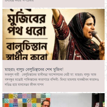
প্রবাহিত করার অপচেষ্টার
মাহরাং বালুচ বেলুচিস্থানের শেখ মুজিব!
ফজলুল বারী বেলুচিস্তানের স্বাধীনতা আন্দোলনের নেত্রী ডা: মাহরাং বালুচ আজ
বঙ্গবন্ধুর মতোই পাকিস্তানের কারাগারে বন্দিনী। মিথ্যা মামলায় যাবজ্জীবন কারাদণ্ড
দণ্ডিত হয়ে মানবেতর জীবন যাপন