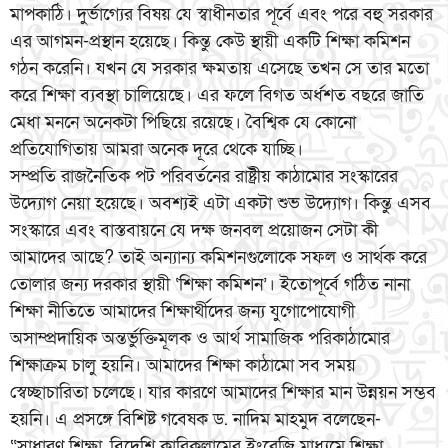
মাপকাঠি। দুর্ভাগ্যের বিষয় যে স্বাধীনতার পূর্বে এবং পরে বহু সরকার
এর আগমন-প্রস্থান হয়েছে। কিন্তু কেউ স্থায়ী একটি শিক্ষা কমিশন
গঠন করেনি। যখন যে সরকার ক্ষমতায় এসেছে তখন সে তার মতো
করে শিক্ষা ব্যবস্থা চালিয়েছে। এর ফলে বিগত অর্ধশত বছরে জাতি
মেধা মননে অনেকটা পিছিয়ে রয়েছে। বৈশ্বিক যে কোনো
প্রতিযোগিতায় আমরা অনেক দূরে থেকে যাচ্ছি।
সম্প্রতি রাজনৈতিক পট পরিবর্তনের রাষ্ট্রীয় কাঠামোর সংস্কারের
উদ্যোগ নেয়া হয়েছে। অবশ্যই এটা একটা শুভ উদ্যোগ। কিন্তু এসব
সংস্কারে এবং বাস্তবায়নে যে দক্ষ জনবল প্রয়োজন সেটা কী
আমাদের আছে? তাই অন্যান্য কমিশনগুলোকে সফল ও সার্থক করে
তোলার জন্য দরকার স্থায়ী ‘শিক্ষা কমিশন’। ইতোপূর্বে গঠিত নানা
শিক্ষা নীতিতে আমাদের শিক্ষার্থীদের জন্য যুগোপোযোগী
অসাম্প্রদায়িক অন্তর্ভুক্তিমূলক ও আর্থ সামাজিক পরিকাঠামোর
শিক্ষাক্রম চালু হয়নি। আমাদের শিক্ষা কাঠামো সব সময়
স্বেচ্ছাচারিতা চলেছে। যার কারণে আমাদের শিক্ষার মান উন্নয়ন সম্ভব
হয়নি। এ প্রসঙ্গে বিশিষ্ট গবেষক ড. নাদিম মাহমুদ বলেছেন-
“সাধারণ শিক্ষা, বিদেশি কারিকুলামের ইংরেজি মাধ্যমে শিক্ষা,