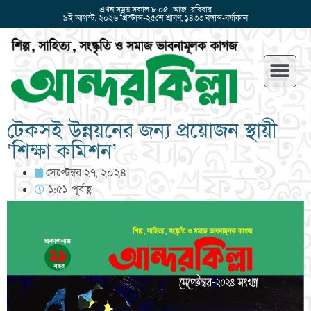
এখন সময়:সকাল ৮:০৫- আজ: রবিবার
৯ই আগস্ট, ২০২৬ খ্রিস্টাব্দ-২৫শে শ্রাবণ, ১৪৩৩ বঙ্গাব্দ-বর্ষাকাল
টেকসই উন্নয়নের জন্য প্রয়োজন স্থায়ী
‘শিক্ষা কমিশন’
সেপ্টেম্বর ২৭, ২০২৪
১:৫১ পূর্বাহ্ণ