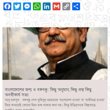
Facebook
Twitter
Messenger
WhatsApp
LinkedIn
Gmail
Copy
Share
Link
বাংলাদেশের জন্ম ও বঙ্গবন্ধু: কিছু অনুমান, কিছু প্রশ্ন কিছু
অনস্বীকার্য সত্য
আবু মকসুদ বঙ্গবন্ধু শেখ মুজিবুর রহমানের ‘বাংলাদেশ চাওয়া’ বা ‘স্বাধীনতা চাওয়া’
নিয়ে কখনোই কোনো দ্বিধা-দ্বন্দ্ব থাকার কথা নয়। কিন্তু ইতিহাসকে ভিন্নখাতে