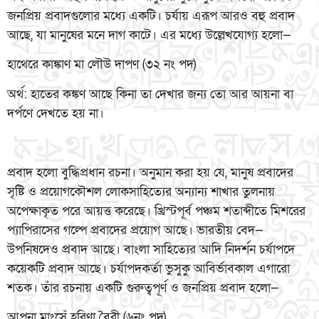
জনপ্রিয় প্রবাদগুলোর মধ্যে একটি। চর্যায় এরূপ আরও বহু প্রবাদ
আছে, যা মানুষের মনে দাগ কাটে। এর মধ্যে উল্লেখযোগ্য হলো—
হাথেরে কাঙ্কাণ মা লৌউ দাপণ (৩২ নং পদ)
অর্থ: হাতের কঙ্কণ আছে কিনা তা দেখার জন্য তো আর আয়না বা
দর্পণে দেখতে হয় না।
প্রবাদ হলো বুদ্ধিপ্রধান রচনা। অনুমান করা হয় যে, মানুষ প্রবাদের
সৃষ্টি ও প্রয়োগকৌশল লোকসাহিত্যের অন্যান্য শাখার তুলনায়
অপেক্ষাকৃত পরে আয়ত্ত করেছে। খ্রিস্টপূর্ব পঞ্চম শতাব্দীতে মিশরের
প্যাপিরাসের গল্পে প্রবাদের প্রয়োগ আছে। ভারতীয় বেদ—
উপনিষদেও প্রবাদ আছে। বাংলা সাহিত্যের আদি নিদর্শন চর্যাপদে
কয়েকটি প্রবাদ আছে। চর্যাপদকর্তা ভুসুকু আবির্ভাবকাল এগারো
শতক। তাঁর রচনায় একটি গুরুত্বপূর্ণ ও জনপ্রিয় প্রবাদ হলো—
আপনা মাংসেঁ হরিণা বৈরী (৬নং পদ)