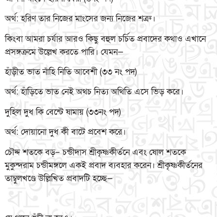
অর্থ: হরিণ তার নিজের মাংসের জন্য নিজের শত্রু।
কিংবা আমরা চর্যার আরও কিছু বহুল চর্চিত প্রবাদের কথাও এখানে
প্রসঙ্গক্রমে উল্লেখ করতে পারি। যেমন—
হাঁড়ীত ভাত নাঁহি নিতি আবেশী (৩৩ নং পদ)
অর্থ: হাঁড়িতে ভাত নেই অথচ নিত্য অথিতি এসে ভিড় করে।
দুহিল দুধ কি বেন্টে ষামায় (৩৩নং পদ)
অর্থ: দোয়ানো দুধ কী বাটে প্রবেশ করে।
চৌদ্দ শতকে বড়– চন্ডীদাস শ্রীকৃষ্ণকীর্তনে এবং ষোল শতকে
মুকুন্দরাম চন্ডীমঙ্গলে একই প্রবাদ ব্যবহার করেন। শ্রীকৃষ্ণকীর্তনের
তাম্বুলখণ্ডে উল্লিখিত প্রবাদটি হচ্ছে—