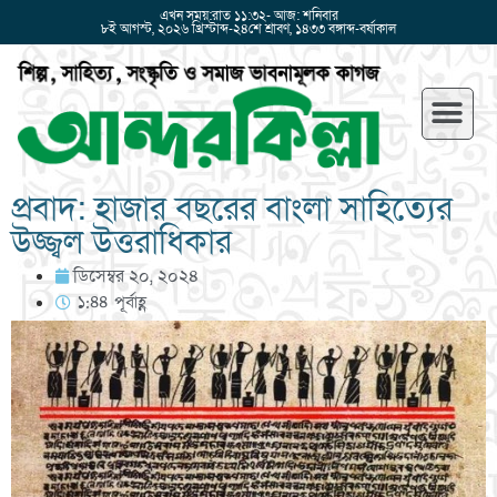
এখন সময়:রাত ১১:৩২- আজ: শনিবার
৮ই আগস্ট, ২০২৬ খ্রিস্টাব্দ-২৪শে শ্রাবণ, ১৪৩৩ বঙ্গাব্দ-বর্ষাকাল
প্রবাদ: হাজার বছরের বাংলা সাহিত্যের
উজ্জ্বল উত্তরাধিকার
ডিসেম্বর ২০, ২০২৪
১:৪৪ পূর্বাহ্ণ