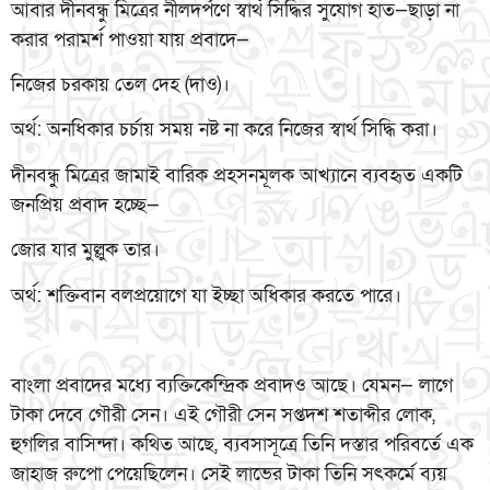
আবার দীনবন্ধু মিত্রের নীলদর্পণে স্বার্থ সিদ্ধির সুযোগ হাত—ছাড়া না
করার পরামর্শ পাওয়া যায় প্রবাদে—
নিজের চরকায় তেল দেহ (দাও)।
অর্থ: অনধিকার চর্চায় সময় নষ্ট না করে নিজের স্বার্থ সিদ্ধি করা।
দীনবন্ধু মিত্রের জামাই বারিক প্রহসনমূলক আখ্যানে ব্যবহৃত একটি
জনপ্রিয় প্রবাদ হচ্ছে—
জোর যার মুল্লুক তার।
অর্থ: শক্তিবান বলপ্রয়োগে যা ইচ্ছা অধিকার করতে পারে।
বাংলা প্রবাদের মধ্যে ব্যক্তিকেন্দ্রিক প্রবাদও আছে। যেমন— লাগে
টাকা দেবে গৌরী সেন। এই গৌরী সেন সপ্তদশ শতাব্দীর লোক,
হুগলির বাসিন্দা। কথিত আছে, ব্যবসাসূত্রে তিনি দস্তার পরিবর্তে এক
জাহাজ রুপো পেয়েছিলেন। সেই লাভের টাকা তিনি সৎকর্মে ব্যয়