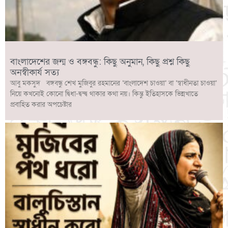
বাংলাদেশের জন্ম ও বঙ্গবন্ধু: কিছু অনুমান, কিছু প্রশ্ন কিছু
অনস্বীকার্য সত্য
আবু মকসুদ বঙ্গবন্ধু শেখ মুজিবুর রহমানের ‘বাংলাদেশ চাওয়া’ বা ‘স্বাধীনতা চাওয়া’
নিয়ে কখনোই কোনো দ্বিধা-দ্বন্দ্ব থাকার কথা নয়। কিন্তু ইতিহাসকে ভিন্নখাতে
প্রবাহিত করার অপচেষ্টার