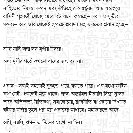
পরিবেশের কথা অনিবার্যভাবে এসেছে। এগুলো এখন বাংলা
সাহিত্যের নিজস্ব সম্পদ এবং ঐতিহ্যের অন্তর্ভুক্ত। শুদ্ধ অন্তঃপুর
বাসিনী গৃহকর্ত্রী থেকে, মেয়ে বউ রচনা করেছে— সরস ও সুতীব্র
মন্তব্য— আর তার থেকেই হয়েছে প্রবাদ। মহাভারতের প্রবাদ হচ্ছে—
ব্যাঘ্র নাহি জন্ম লয় মৃগীর উদরে।
অর্থ: মৃগীর গর্ভে কখনো বাঘের জন্ম হয় না।
প্রবাদ— সবাই সহজেই বুঝতে পারে, বলতে পারে। এর মধ্যে জটিল
কথা নেই। শুনলেই মনে থাকে। ছন্দ, অন্ত্যমিল ইত্যাদি দিয়ে সুন্দর
ভাবে অভিজ্ঞতা, নীতিকথা, সমালোচনা, রাজনীতি বা কোনো বিখ্যাত
ঘটনার নজির তুলে ধরা হয় প্রবাদের মাধ্যমে। মহাভারতে আছে—
অগ্নি, ব্যাধি, ঋণ— এ তিনের রেখো না চিন।