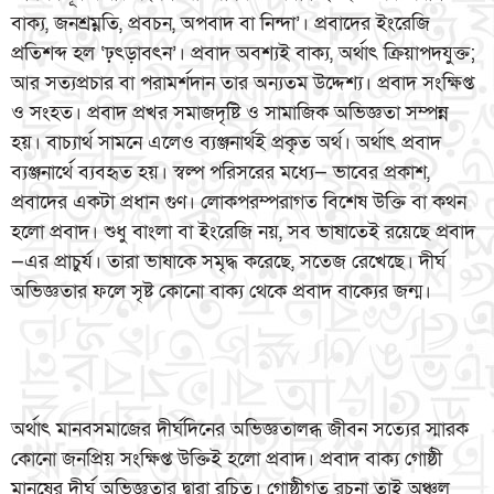
বাক্য, জনশ্রম্নতি, প্রবচন, অপবাদ বা নিন্দা’। প্রবাদের ইংরেজি
প্রতিশব্দ হল ‘ঢ়ৎড়াবৎন’। প্রবাদ অবশ্যই বাক্য, অর্থাৎ ক্রিয়াপদযুক্ত;
আর সত্যপ্রচার বা পরামর্শদান তার অন্যতম উদ্দেশ্য। প্রবাদ সংক্ষিপ্ত
ও সংহত। প্রবাদ প্রখর সমাজদৃষ্টি ও সামাজিক অভিজ্ঞতা সম্পন্ন
হয়। বাচ্যার্থ সামনে এলেও ব্যঞ্জনার্থই প্রকৃত অর্থ। অর্থাৎ প্রবাদ
ব্যঞ্জনার্থে ব্যবহৃত হয়। স্বল্প পরিসরের মধ্যে— ভাবের প্রকাশ,
প্রবাদের একটা প্রধান গুণ। লোকপরম্পরাগত বিশেষ উক্তি বা কথন
হলো প্রবাদ। শুধু বাংলা বা ইংরেজি নয়, সব ভাষাতেই রয়েছে প্রবাদ
—এর প্রাচুর্য। তারা ভাষাকে সমৃদ্ধ করেছে, সতেজ রেখেছে। দীর্ঘ
অভিজ্ঞতার ফলে সৃষ্ট কোনো বাক্য থেকে প্রবাদ বাক্যের জন্ম।
অর্থাৎ মানবসমাজের দীর্ঘদিনের অভিজ্ঞতালব্ধ জীবন সত্যের স্মারক
কোনো জনপ্রিয় সংক্ষিপ্ত উক্তিই হলো প্রবাদ। প্রবাদ বাক্য গোষ্ঠী
মানুষের দীর্ঘ অভিজ্ঞতার দ্বারা রচিত। গোষ্ঠীগত রচনা তাই অঞ্চল