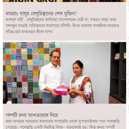
মাহরাং বালুচ বেলুচিস্থানের শেখ মুজিব!
ফজলুল বারী বেলুচিস্তানের স্বাধীনতা আন্দোলনের নেত্রী ডা: মাহরাং বালুচ আজ
বঙ্গবন্ধুর মতোই পাকিস্তানের কারাগারে বন্দিনী। মিথ্যা মামলায় যাবজ্জীবন কারাদণ্ড
দণ্ডিত হয়ে মানবেতর জীবন যাপন
গল্পটি রুনা আখতারকে নিয়ে
রুনা আখতার আমাদের কারখানায় অপারেটর থেকে সুপারভাইজার পদে পদোন্নতি
পেয়েছে। পদোন্নতি একটি নিয়মিত বিষয়— অনেকেরই হয়। কিন্তু রুনার গল্পটি