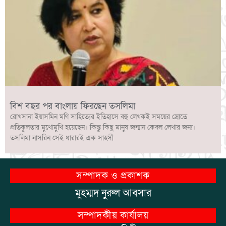
বিশ বছর পর বাংলায় ফিরছেন তসলিমা
রোখসানা ইয়াসমিন মণি সাহিত্যের ইতিহাসে বহু লেখকই সময়ের স্রোতে
প্রতিকূলতার মুখোমুখি হয়েছেন। কিন্তু কিছু মানুষ জন্মান কেবল লেখার জন্য।
তসলিমা নাসরিন সেই ধারারই এক সাহসী
সম্পাদক ও প্রকাশক
মুহম্মদ নুরুল আবসার
সম্পাদকীয় কার্যালয়