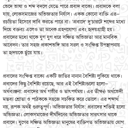
ভেদে ভাষা ও শব্দ বদলে যেতে পারে প্রবাদ বাক্যে। প্রবাদকে বলা
যায়, লোকসমাজের অভিজ্ঞতার নির্যাস। একক কোনো ব্যক্তি এর—
রচয়িতা হিসেবে দাবি করতে পারে না। ‘প্রবাদে’ দু’চারটে শব্দের মধ্যে
দিয়ে বক্তব্য এলেও তা অনেক গ্রহণযোগ্য এবং হৃদয়গ্রাহী হয়।
প্রবাদের মধ্যে থাকে যুগ যুগ ধরে সঞ্চিত অভিজ্ঞতা আর মানবিক
আবেদন। তার সহজ প্রকাশভঙ্গি আর সরল ও সংক্ষিপ্ত উপস্থাপনায়
তা হৃদয়কে ছুঁয়ে যায়।
প্রবাদের সংক্ষিপ্ত বাক্যে একটি জাতির নানান বৈশিষ্ট্য লুকিয়ে থাকে।
প্রবাদের কিছু বৈশিষ্ট্য রয়েছে, আর এই বৈশিষ্ট্যগুলো হলো—
অর্থব্যঞ্জনা: প্রবাদের অর্থ গভীর ও তাৎপর্যময়। এর তীক্ষè অর্থভেদী
মন্তব্য শ্রোতা ও পাঠককে সহজে সচকিত করে তোলে। এর শব্দার্থ
নয়, রূপক অর্থই গুরুত্বপূর্ণ। অভিজ্ঞতার নির্যাস: প্রবাদের শক্তিই হলো
অভিজ্ঞতা। লোকসমাজের দীর্ঘদিনের অভিজ্ঞতার সারৎসার থাকে
প্রবাদে। যুগের সঞ্চিত অভিজ্ঞতা মানুষের ব্যক্তিগত অভিজ্ঞতায় যোগ