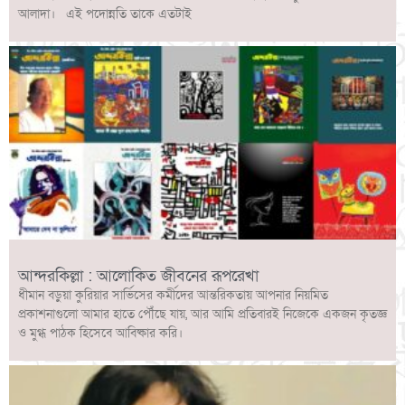
আলাদা। এই পদোন্নতি তাকে এতটাই
আন্দরকিল্লা : আলোকিত জীবনের রূপরেখা
ধীমান বড়ুয়া কুরিয়ার সার্ভিসের কর্মীদের আন্তরিকতায় আপনার নিয়মিত
প্রকাশনাগুলো আমার হাতে পৌঁছে যায়, আর আমি প্রতিবারই নিজেকে একজন কৃতজ্ঞ
ও মুগ্ধ পাঠক হিসেবে আবিষ্কার করি।