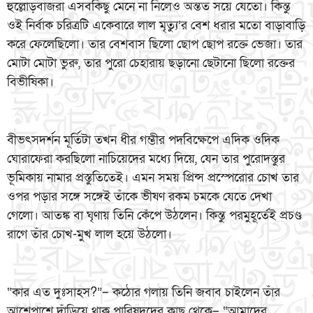
হুল্লোড়বাজরা এসবকিছু মেনে না নিলেও অন্তত সয়ে যেতো। কিন্তু
ওই নির্বাক চরিত্রটি একেবারে লাল মৃত্যু’র বেশ ধরার মতো বাড়াবাড়ি
করে ফেলেছিলো। তার বেশবাস ছিলো ছোপ ছোপ রক্তে ভেজা। তার
মোটা মোটা ভুরু, তার পুরো চেহারায় ছড়ানো ছেটানো ছিলো রক্তের
বিভীষিকা।
বীভৎসদর্শন মূর্তিটা তখন ধীর গম্ভীর পদবিক্ষেপে এদিক ওদিক
ঘোরাফেরা করছিলো নাচিয়েদের মধ্যে দিয়ে, যেন তার পুরোদস্তুর
ভূমিকায় নামার প্রস্তুতিতেই। এমন সময় প্রিন্স প্রস্পেরোর চোখ তার
ওপর পড়ার সঙ্গে সঙ্গেই তাঁকে ভীষণ রকম চমকে যেতে দেখা
গেলো। আতঙ্ক বা ঘৃণায় তিনি কেঁপে উঠলেন। কিন্তু পরমুহূর্তেই প্রচণ্ড
রাগে তাঁর চোখ-মুখ লাল হয়ে উঠলো।
“কার এত দুঃসাহস?”– কঠোর গলায় তিনি জবাব চাইলেন তাঁর
আশেপাশে দাঁড়িয়ে থাক পারিষদদের কাছ থেকে– “আমাদের