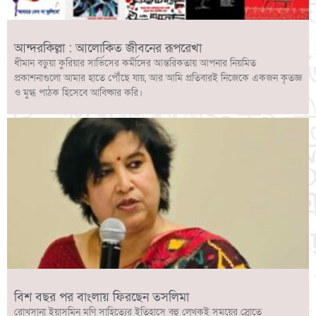
আন্দরকিল্লা : আলোকিত জীবনের রূপরেখা
ধীমান বড়ুয়া কুরিয়ার সার্ভিসের কর্মীদের আন্তরিকতায় আপনার নিয়মিত
প্রকাশনাগুলো আমার হাতে পৌঁছে যায়, আর আমি প্রতিবারই নিজেকে একজন কৃতজ্ঞ
ও মুগ্ধ পাঠক হিসেবে আবিষ্কার করি।
বিশ বছর পর বাংলায় ফিরছেন তসলিমা
রোখসানা ইয়াসমিন মণি সাহিত্যের ইতিহাসে বহু লেখকই সময়ের স্রোতে