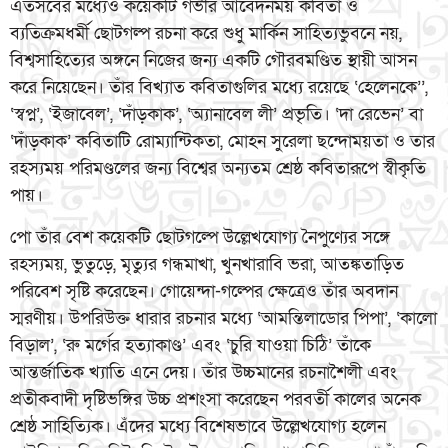
এতসবের মধ্যেও কয়েকটি গভীর আবেদনময় কবিতা ও
ব্যতিক্রমধর্মী ছোটগল্প রচনা করে শুধু মার্কিন সাহিত্যভুবনে নয়,
বিশ্বসাহিত্যের অঙ্গনে নিজের জন্য একটি গৌরবমণ্ডিত স্থায়ী আসন
করে নিয়েছেন। তাঁর বিখ্যাত কবিতাগুলির মধ্যে রয়েছে ‘হেলেনকে’’,
‘স্বপ্ন’, ‘ইজাবেল’, ‘দাঁড়কাক’, ‘অ্যানাবেল লী’ প্রভৃতি। ‘দা রেভেন’ বা
‘দাঁড়কাক’ কবিতাটি রোম্যান্টিকতা, মোহন সুরেলা ছন্দোময়তা ও তার
রহস্যময় পরিমণ্ডলের জন্য বিশ্বের অন্যতম শ্রেষ্ঠ কবিতারূপে স্বীকৃতি
পায়।
পো তাঁর বেশ কয়েকটি ছোটগল্পে উল্লেখযোগ্য নৈপুণ্যের সঙ্গে
রহস্যময়, ভুতুড়ে, মৃত্যুর গন্ধমাখা, খুনখারাবি ভরা, আতঙ্কতাড়িত
পরিবেশ সৃষ্টি করেছেন। গোয়েন্দা-গল্পের ক্ষেত্রেও তাঁর অবদান
স্মরণীয়। উপরিউক্ত ধারার রচনার মধ্যে ‘আমন্তিলাডোর পিপা’, ‘কালো
বিড়াল’, ‘রু মর্গের হত্যাকাণ্ড’ এবং ‘চুরি যাওয়া চিঠি’ তাঁকে
আন্তর্জাতিক খ্যাতি এনে দেয়। তাঁর উচ্চমানের রচনাশৈলী এবং
প্রতীকবাদী দৃষ্টিভঙ্গির উচ্চ প্রশংসা করেছেন পরবর্তী কালের অনেক
শ্রেষ্ঠ সাহিত্যিক। এঁদের মধ্যে বিশেষভাবে উল্লেখযোগ্য হলেন