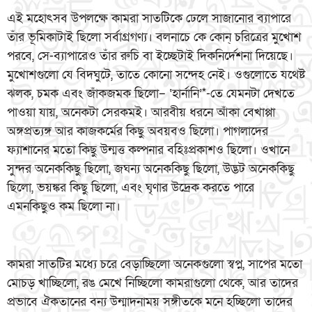
এই মহোৎসব উপলক্ষে কামরা সাতটিকে ঢেলে সাজানোর ব্যাপারে
তাঁর ভূমিকাটাই ছিলো সর্বাগ্রগণ্য। বলনাচে কে কোন্ চরিত্রের মুখোশ
পরবে, সে-ব্যাপারেও তাঁর রুচি বা ইচ্ছেটাই দিকনির্দেশনা দিয়েছে।
মুখোশগুলো যে বিদঘুটে, তাতে কোনো সন্দেহ নেই। ওগুলোতে যথেষ্ট
ঝলক, চমক এবং জাঁকজমক ছিলো– ‘হার্নানি’*-তে যেমনটা দেখতে
পাওয়া যায়, অনেকটা সেরকমই। আরবীয় ধরনে আঁকা বেখাপ্পা
অঙ্গপ্রত্যঙ্গ আর কাজকর্মের কিছু অবয়বও ছিলো। পাগলাদের
ফ্যাশানের মতো কিছু উন্মত্ত কল্পনার বহিঃপ্রকাশও ছিলো। ওখানে
সুন্দর অনেককিছু ছিলো, জঘন্য অনেককিছু ছিলো, উদ্ভট অনেককিছু
ছিলো, ভয়ঙ্কর কিছু ছিলো, এবং ঘৃণার উদ্রেক করতে পারে
এমনকিছুও কম ছিলো না।
কামরা সাতটির মধ্যে চরে বেড়াচ্ছিলো অনেকগুলো স্বপ্ন, সাপের মতো
মোচড় খাচ্ছিলো, রঙ মেখে নিচ্ছিলো কামরাগুলো থেকে, আর তাদের
প্রভাবে ঐকতানের বন্য উন্মাদনাময় সঙ্গীতকে মনে হচ্ছিলো তাদের