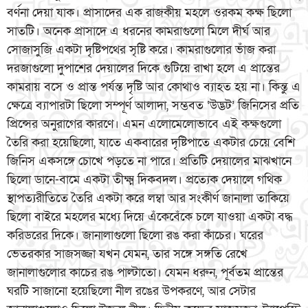
বর্ণনা দেয়া যাক। প্রাসাদের এক রাজকীয় মহলে ওরকম কক্ষ ছিলো
সাতটি। অনেক প্রাসাদে এ ধরনের কামরাগুলো মিলে দীর্ঘ আর
সোজাসুজি একটা দৃষ্টিপথের সৃষ্টি করে। কামরাগুলোর ভাঁজ করা
দরজাগুলো দুপাশের দেয়ালের দিকে গুটিয়ে রাখা হলে এ প্রান্তের
কামরায় বসে ও প্রান্ত পর্যন্ত দৃষ্টি আর কোথাও ব্যাহত হয় না। কিন্তু এ
ক্ষেত্রে ব্যাপারটা ছিলো সম্পূর্ণ আলাদা, সম্ভবত ‘উদ্ভট’ জিনিসের প্রতি
প্রিন্সের অনুরাগের কারণে। এমন এলোমেলোভাবে এই কক্ষগুলো
তৈরি করা হয়েছিলো, যাতে একবারের দৃষ্টিপাতে একটার চেয়ে বেশি
জিনিস একসঙ্গে চোখে পড়তে না পারে। প্রতিটি দেয়ালের মাঝখানে
ছিলো ডানে-বামে একটা তীক্ষ্ম দিকবদল। প্রত্যেক দেয়ালে গথিক
স্থাপত্যরীতিতে তৈরি একটা করে লম্বা আর সংকীর্ণ জানালা তাকিয়ে
ছিলো বাইরে মহলের মধ্যে দিয়ে এঁকেবেঁকে চলে যাওয়া একটা বদ্ধ
করিডরের দিকে। জানালাগুলো ছিলো রঙ করা কাঁচের। ঘরের
ভেতরকার সাজসজ্জা যখন যেমন, তার সঙ্গে সঙ্গতি রেখে
জানালাগুলোর কাচের রঙ পাল্টাতো। যেমন ধরুন, পূর্বতম প্রান্তের
ঘরটি সাজানো হয়েছিলো নীল রঙের উপকরণে, আর সেটার