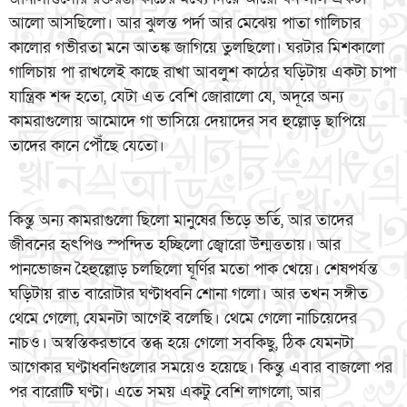
আলো আসছিলো। আর ঝুলন্ত পর্দা আর মেঝেয় পাতা গালিচার
কালোর গভীরতা মনে আতঙ্ক জাগিয়ে তুলছিলো। ঘরটার মিশকালো
গালিচায় পা রাখলেই কাছে রাখা আবলুশ কাঠের ঘড়িটায় একটা চাপা
যান্ত্রিক শব্দ হতো, যেটা এত বেশি জোরালো যে, অদূরে অন্য
কামরাগুলোয় আমোদে গা ভাসিয়ে দেয়াদের সব হুল্লোড় ছাপিয়ে
তাদের কানে পৌঁছে যেতো।
কিন্তু অন্য কামরাগুলো ছিলো মানুষের ভিড়ে ভর্তি, আর তাদের
জীবনের হৃৎপিণ্ড স্পন্দিত হচ্ছিলো জ্বোরো উন্মত্ততায়। আর
পানভোজন হৈহুল্লোড় চলছিলো ঘূর্ণির মতো পাক খেয়ে। শেষপর্যন্ত
ঘড়িটায় রাত বারোটার ঘণ্টাধ্বনি শোনা গলো। আর তখন সঙ্গীত
থেমে গেলো, যেমনটা আগেই বলেছি। থেমে গেলো নাচিয়েদের
নাচও। অস্বস্তিকরভাবে স্তব্ধ হয়ে গেলো সবকিছু, ঠিক যেমনটা
আগেকার ঘণ্টাধ্বনিগুলোর সময়েও হয়েছে। কিন্তু এবার বাজলো পর
পর বারোটি ঘণ্টা। এতে সময় একটু বেশি লাগলো, আর