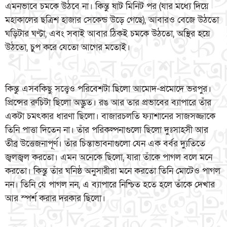
এমনভাবে চমকে উঠবে না। কিন্তু ষাট মিনিট পর (যার মধ্যে দিয়ে
মহাকালের ছত্রিশ হাজার সেকেন্ড উড়ে গেছে), আবারও বেজে উঠতো
ঘড়িটার ঘণ্টা, এবং সবাই আবার ঠিকই চমকে উঠতো, অস্থির হয়ে
উঠতো, চুপ করে যেতো আগের মতোই।
কিন্তু এসবকিছু সত্ত্বেও পরিবেশটা ছিলো আমোদ-প্রমোদে ভরপুর।
প্রিন্সের রুচিটা ছিলো অদ্ভুত। রঙ আর তার প্রভাবের ব্যাপারে তাঁর
একটা চমৎকার ধারণা ছিলো। বাজারচলতি ফ্যাশানের সাজসজ্জাকে
তিনি পাত্তা দিতেন না। তাঁর পরিকল্পনাগুলো ছিলো দুঃসাহসী আর
তীব্র উত্তেজনাপূর্ণ। তাঁর চিন্তাভাবনাগুলো যেন এক বর্বর দ্যুতিতে
জ্বলজ্বল করতো। এমন অনেকে ছিলো, যারা তাঁকে পাগল বলে মনে
করতো। কিন্তু তাঁর ঘনিষ্ঠ অনুসারীরা মনে করতো তিনি মোটেও পাগল
নন। তিনি যে পাগল নন, এ ব্যাপারে নিশ্চিত হতে হলে তাঁকে দেখার
আর স্পর্শ করার দরকার ছিলো।