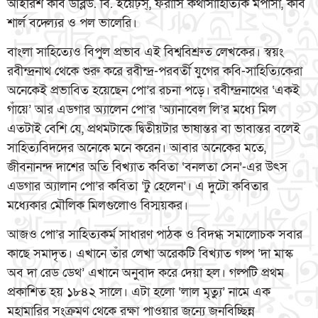
আইরিশ কবি ডব্লিউ. বি. ইয়েট্স্, ফরাসি কথাসাহিত্যিক মপাসাঁ, কবি
শার্ল বদ্ল্যের ও পল ভালেরি।
বাংলা সাহিত্যেও বিপুল প্রভাব এই বিশ্ববিশ্রুত লেখকের। স্বয়ং
রবীন্দ্রনাথ থেকে শুরু করে রবীন্দ্র-পরবর্তী যুগের কবি-সাহিত্যিকেরা
অনেকেই প্রভাবিত হয়েছেন পো’র রচনা পড়ে। রবীন্দ্রনাথের ‘একই
গাঁয়ে’ আর এডগার অ্যালেন পো’র ‘অ্যানাবেল লি’র মধ্যে মিল
এতটাই বেশি যে, প্রথমটাকে দ্বিতীয়টার ভাষান্তর বা ভাবান্তর বলেই
সাহিত্যবিদদের অনেকে মনে করেন। আবার অনেকের মতে,
জীবনানন্দ দাশের অতি বিখ্যাত কবিতা ‘বনলতা সেন’-এর উৎস
এডগার অ্যালান পো’র কবিতা ‘টু হেলেন’। এ দুটো কবিতার
মধ্যেকার মৌলিক মিলগুলোও বিস্ময়কর।
আজও পো’র সাহিত্যকর্ম সাধারণ পাঠক ও বিদগ্ধ সমালোচক সবার
কাছে সমাদৃত। এখানে তাঁর লেখা অরেকটি বিখ্যাত গল্প ‘দা মাস্ক
অব দা রেড ডেথ’ এখানে অনুবাদ করে দেয়া হল। গল্পটি প্রথম
প্রকাশিত হয় ১৮৪২ সালে। এটা হলো ‘লাল মৃত্যু’ নামে এক
মহামারির সংক্রমণ থেকে রক্ষা পাওয়ার জন্যে জনবিচ্ছিন্ন