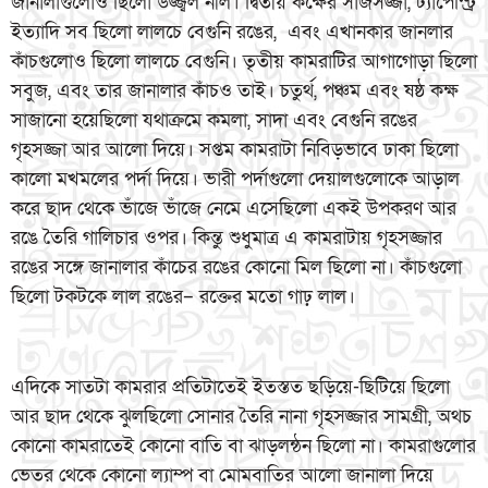
জানালাগুলোও ছিলো উজ্জ্বল নীল। দ্বিতীয় কক্ষের সাজসজ্জা, ট্যাপেস্ট্রি
ইত্যাদি সব ছিলো লালচে বেগুনি রঙের, এবং এখানকার জানলার
কাঁচগুলোও ছিলো লালচে বেগুনি। তৃতীয় কামরাটির আগাগোড়া ছিলো
সবুজ, এবং তার জানালার কাঁচও তাই। চতুর্থ, পঞ্চম এবং ষষ্ঠ কক্ষ
সাজানো হয়েছিলো যথাক্রমে কমলা, সাদা এবং বেগুনি রঙের
গৃহসজ্জা আর আলো দিয়ে। সপ্তম কামরাটা নিবিড়ভাবে ঢাকা ছিলো
কালো মখমলের পর্দা দিয়ে। ভারী পর্দাগুলো দেয়ালগুলোকে আড়াল
করে ছাদ থেকে ভাঁজে ভাঁজে নেমে এসেছিলো একই উপকরণ আর
রঙে তৈরি গালিচার ওপর। কিন্তু শুধুমাত্র এ কামরাটায় গৃহসজ্জার
রঙের সঙ্গে জানালার কাঁচের রঙের কোনো মিল ছিলো না। কাঁচগুলো
ছিলো টকটকে লাল রঙের– রক্তের মতো গাঢ় লাল।
এদিকে সাতটা কামরার প্রতিটাতেই ইতস্তত ছড়িয়ে-ছিটিয়ে ছিলো
আর ছাদ থেকে ঝুলছিলো সোনার তৈরি নানা গৃহসজ্জার সামগ্রী, অথচ
কোনো কামরাতেই কোনো বাতি বা ঝাড়লন্ঠন ছিলো না। কামরাগুলোর
ভেতর থেকে কোনো ল্যাম্প বা মোমবাতির আলো জানালা দিয়ে