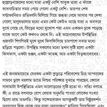
হুল্লোড়বাজদের মধ্যে যারা একটু বেশি ভাবুক তারা এ ফাঁকে
ভাবনাচিন্তার সময় পেয়ে গেলো একটু বেশি। তারপর শেষ
ঘণ্টাধ্বনিরও প্রতিধ্বনি মিলিয়ে গিয়ে স্তব্ধতা নেমে আসার পর দেখা
গেলো, মানুষগুলোর মধ্যে এমন কেউ কেউও আছে যারা এ অবসরে
বুঝে গেছে যে, ভিড়ের মধ্যে মুখোশ পরা এমন একজন ঢুকে পড়েছে
যাকে আগে কেউ কখনও দেখে নি। এই অচেনাজনের উপস্থিতির
গুজবটা শিগগিরই মুখে মুখে ফিসফিসিয়ে চারপাশে সবার মধ্যে
ছড়িয়ে পড়লো। উপস্থিত সকলের মধ্যে তখন সৃষ্টি হলো একটা
ফিসফাস, একটা গুঞ্জন, একটা আতঙ্ক, আর একটা বিতৃষ্ণাবোধের।
এই জনজমায়েতে যেরকম একটা ভুতুড়ে পরিবেশের চিত্র আপনাদের
সামনে তুলে ধরলাম তাতে নিশ্চয় পরিষ্কার বুঝতে পারছেন, কোনো
সাদামাটা উপস্থিতিতে এমন আলোড়নের সৃষ্টি হতো না। সত্যি বলতে
কী, এ রাতে বলনাচে যোগ দেয়ার অনুমতি পাওয়া লোকের সংখ্যা
ছিলো প্রায় অগুণতি। কিন্তু সন্দেহভাজন আগন্তুকটি তার নিষ্ঠুরদর্শন
অবয়বের দিক থেকে যেন রাজা হেরডকেও* ছাড়িয়ে গিয়েছিলো, এবং