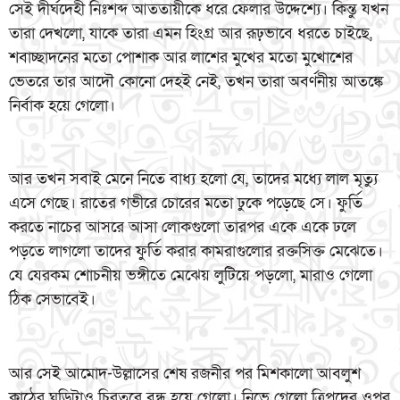
সেই দীর্ঘদেহী নিঃশব্দ আততায়ীকে ধরে ফেলার উদ্দেশ্যে। কিন্তু যখন
তারা দেখলো, যাকে তারা এমন হিংগ্র আর রূঢ়ভাবে ধরতে চাইছে,
শবাচ্ছাদনের মতো পোশাক আর লাশের মুখের মতো মুখোশের
ভেতরে তার আদৌ কোনো দেহই নেই, তখন তারা অবর্ণনীয় আতঙ্কে
নির্বাক হয়ে গেলো।
আর তখন সবাই মেনে নিতে বাধ্য হলো যে, তাদের মধ্যে লাল মৃত্যু
এসে গেছে। রাতের গভীরে চোরের মতো ঢুকে পড়েছে সে। ফুর্তি
করতে নাচের আসরে আসা লোকগুলো তারপর একে একে ঢলে
পড়তে লাগলো তাদের ফুর্তি করার কামরাগুলোর রক্তসিক্ত মেঝেতে।
যে যেরকম শোচনীয় ভঙ্গীতে মেঝেয় লুটিয়ে পড়লো, মারাও গেলো
ঠিক সেভাবেই।
আর সেই আমোদ-উল্লাসের শেষ রজনীর পর মিশকালো আবলুশ
কাঠের ঘড়িটাও চিরতরে বন্ধ হয়ে গেলো। নিভে গেলো ত্রিপদের ওপর