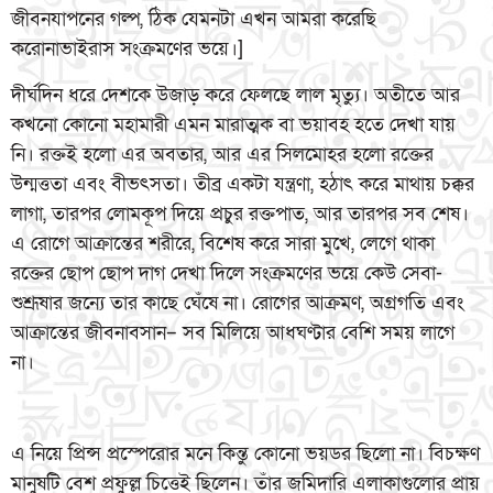
জীবনযাপনের গল্প, ঠিক যেমনটা এখন আমরা করেছি
করোনাভাইরাস সংক্রমণের ভয়ে।]
দীর্ঘদিন ধরে দেশকে উজাড় করে ফেলছে লাল মৃত্যু। অতীতে আর
কখনো কোনো মহামারী এমন মারাত্মক বা ভয়াবহ হতে দেখা যায়
নি। রক্তই হলো এর অবতার, আর এর সিলমোহর হলো রক্তের
উন্মত্ততা এবং বীভৎসতা। তীব্র একটা যন্ত্রণা, হঠাৎ করে মাথায় চক্কর
লাগা, তারপর লোমকূপ দিয়ে প্রচুর রক্তপাত, আর তারপর সব শেষ।
এ রোগে আক্রান্তের শরীরে, বিশেষ করে সারা মুখে, লেগে থাকা
রক্তের ছোপ ছোপ দাগ দেখা দিলে সংক্রমণের ভয়ে কেউ সেবা-
শুশ্রূষার জন্যে তার কাছে ঘেঁষে না। রোগের আক্রমণ, অগ্রগতি এবং
আক্রান্তের জীবনাবসান– সব মিলিয়ে আধঘণ্টার বেশি সময় লাগে
না।
এ নিয়ে প্রিন্স প্রস্পেরোর মনে কিন্তু কোনো ভয়ডর ছিলো না। বিচক্ষণ
মানুষটি বেশ প্রফুল্ল চিত্তেই ছিলেন। তাঁর জমিদারি এলাকাগুলোর প্রায়