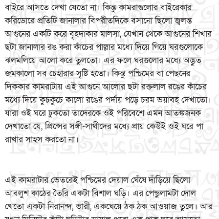
বাইরে আসতে দেখা যেতো না। কিন্তু কামরাগুলোর বাইরেকার
করিডোরে প্রতিটি জানালার বিপরীতদিকে বসানো ছিলো জ্বলন্ত
আগুনের একটি করে বৃহদাকার মালসা, যেখান থেকে আগুনের শিখার
ছটা জানালার রঙ করা কাঁচের পাল্লার মধ্যে দিয়ে গিয়ে ঘরগুলোকে
ঝলমলিয়ে আলো করে তুলতো। এর ফলে ঘরগুলোর মধ্যে অদ্ভুত
জমকালো সব চেহারার সৃষ্টি হতো। কিন্তু পশ্চিমের বা পেছনের
দিককার কামরাটায় এই আগুনে আলোর ছটা রক্তলাল রঙের কাঁচের
মধ্যে দিয়ে কুচকুচে কালো রঙের পর্দায় পড়ে চরম ভয়াবহ দেখাতো।
যারা ওই ঘরে ঢুকতো তাদেরকে ওই পরিবেশে এমন আতঙ্কজনক
দেখাতো যে, প্রিন্সের সঙ্গী-সাথীদের মধ্যে প্রায় কেউই ওই ঘরে পা
রাখার সাহস করতো না।
এই কামরাটার ভেতরেই পশ্চিমের দেয়াল ঘেঁষে দাঁড়িয়ে ছিলো
আবলুশ কাঠের তৈরি একটা বিশাল ঘড়ি। এর পেন্ডুলামটা দোল
খেতো একটা নিরানন্দ, ভারী, একঘেয়ে ঠক ঠক আওয়াজ তুলে। আর