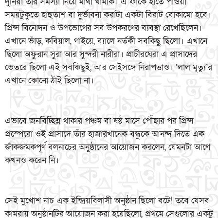
দুনিয়া তার সমস্যা নিয়ে মাথা ঘামাক। এ ফাঁকে হাতে পাওয়া
সময়টুকুতে হাহুতাশ বা দুর্ভাবনা করাটা একটা বিরাট বোকামো হবে।
প্রিন্স বিনোদন ও উপভোগের সব উপকরণের ব্যবস্থা রেখেছিলেন।
এখানে ভাঁড়, কবিয়াল, গাইয়ে, ব্যালে নর্তকী সবকিছু ছিলো। এখানে
ছিলো অফুরান সুরা আর সুন্দরী নারীরা। প্রাচীরঘেরা এ প্রাসাদের
ভেতরে ছিলো এই সবকিছুই, আর সেইসঙ্গে নিরাপত্তাও। ‘লাল মৃত্যু’র
এখানে কোনো ঠাঁই ছিলো না।
এভাবে জনবিচ্ছিন্ন থাকার পঞ্চম বা ষষ্ঠ মাসে পৌঁছার পর প্রিন্স
প্রস্পেরো ওই প্রাসাদে তাঁর হাজারখানেক বন্ধুকে আনন্দ দিতে এক
জাঁকজমকপূর্ণ বলনাচের অনুষ্ঠানের আয়োজন করলেন, যেমনটা আগে
কখনও করেন নি।
সেই মুখোশ নাচ এক ইন্দ্রিয়বিলাসী অনুষ্ঠান ছিলো বটে! তবে যেসব
কামরায় অনুষ্ঠানটির আয়োজন করা হয়েছিলো, প্রথমে সেগুলোর একটু