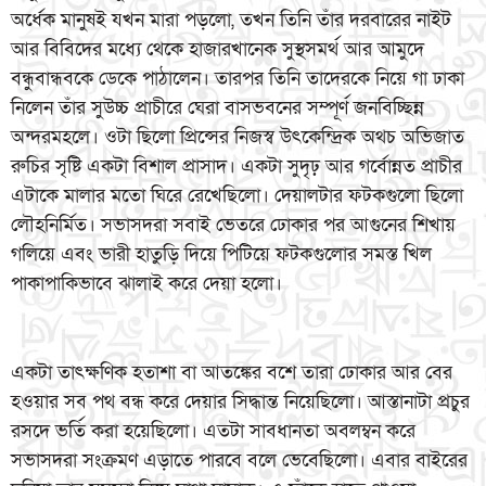
অর্ধেক মানুষই যখন মারা পড়লো, তখন তিনি তাঁর দরবারের নাইট
আর বিবিদের মধ্যে থেকে হাজারখানেক সুস্থসমর্থ আর আমুদে
বন্ধুবান্ধবকে ডেকে পাঠালেন। তারপর তিনি তাদেরকে নিয়ে গা ঢাকা
নিলেন তাঁর সুউচ্চ প্রাচীরে ঘেরা বাসভবনের সম্পূর্ণ জনবিচ্ছিন্ন
অন্দরমহলে। ওটা ছিলো প্রিন্সের নিজস্ব উৎকেন্দ্রিক অথচ অভিজাত
রুচির সৃষ্টি একটা বিশাল প্রাসাদ। একটা সুদৃঢ় আর গর্বোন্নত প্রাচীর
এটাকে মালার মতো ঘিরে রেখেছিলো। দেয়ালটার ফটকগুলো ছিলো
লৌহনির্মিত। সভাসদরা সবাই ভেতরে ঢোকার পর আগুনের শিখায়
গলিয়ে এবং ভারী হাতুড়ি দিয়ে পিটিয়ে ফটকগুলোর সমস্ত খিল
পাকাপাকিভাবে ঝালাই করে দেয়া হলো।
একটা তাৎক্ষণিক হতাশা বা আতঙ্কের বশে তারা ঢোকার আর বের
হওয়ার সব পথ বন্ধ করে দেয়ার সিদ্ধান্ত নিয়েছিলো। আস্তানাটা প্রচুর
রসদে ভর্তি করা হয়েছিলো। এতটা সাবধানতা অবলম্বন করে
সভাসদরা সংক্রমণ এড়াতে পারবে বলে ভেবেছিলো। এবার বাইরের