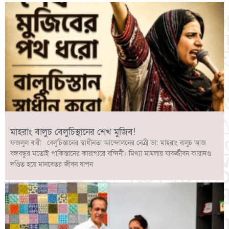
মাহরাং বালুচ বেলুচিস্থানের শেখ মুজিব!
ফজলুল বারী বেলুচিস্তানের স্বাধীনতা আন্দোলনের নেত্রী ডা: মাহরাং বালুচ আজ
বঙ্গবন্ধুর মতোই পাকিস্তানের কারাগারে বন্দিনী। মিথ্যা মামলায় যাবজ্জীবন কারাদণ্ড
দণ্ডিত হয়ে মানবেতর জীবন যাপন