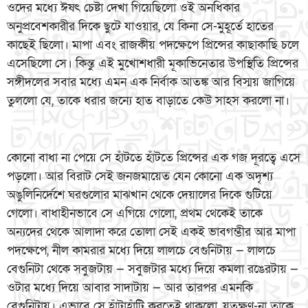
ওদের মধ্যে ঈষৎ চেষ্টা দেখা গিয়েছিলো ওই অনধিকার
অনুপ্রবেশকারীর দিকে ছুটে যাওয়ার, যে কিনা সে-মুহূর্তে হাতের
কাছেই ছিলো। মাপা এবং রাজকীয় পদক্ষেপে প্রিন্সের কাছাকাছি চলে
এসেছিলো সে। কিন্তু এই মুখোশধারী মূকাভিনেতার উপস্থিতি প্রিন্সের
সঙ্গীদলের সবার মধ্যে এমন এক নির্বাক আতঙ্ক আর বিস্ময় জাগিয়ে
তুললো যে, তাকে ধরার জন্যে হাত বাড়াতে কেউ সাহস করলো না।
কোনো বাধা না পেয়ে সে হাঁটতে হাঁটতে প্রিন্সের এক গজ দূরত্বে এসে
পড়লো। আর বিরাট সেই জনজমায়েত যেন কোনো এক অদৃশ্য
অঙুলিনির্দেশে ঘরগুলোর মাঝখান থেকে দেয়ালের দিকে গুটিয়ে
গেলো। বাধাহীনভাবে সে এগিয়ে গেলো, প্রথম থেকেই তাকে
অন্যদের থেকে আলাদা করে তোলা সেই একই ভাবগম্ভীর আর মাপা
পদক্ষেপে, নীল কামরার মধ্যে দিয়ে লালচে বেগুনিটায় — লালচে
বেগুনিটা থেকে সবুজটায় — সবুজটার মধ্যে দিয়ে কমলা রঙেরটায় —
ওটার মধ্যে দিয়ে আবার সাদাটায় — আর তারপর এমনকি
বেগুনিটায়। এভাবে সে হাঁটাহাঁটি করতেই থাকলো, যতক্ষণ-না তাকে