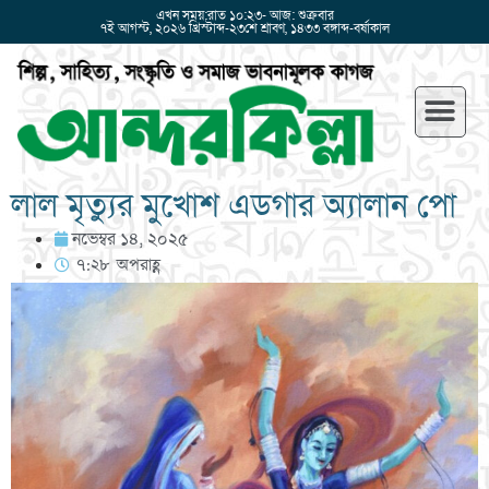
এখন সময়:রাত ১০:২৩- আজ: শুক্রবার
৭ই আগস্ট, ২০২৬ খ্রিস্টাব্দ-২৩শে শ্রাবণ, ১৪৩৩ বঙ্গাব্দ-বর্ষাকাল
লাল মৃত্যুর মুখোশ এডগার অ্যালান পো
নভেম্বর ১৪, ২০২৫
৭:২৮ অপরাহ্ণ