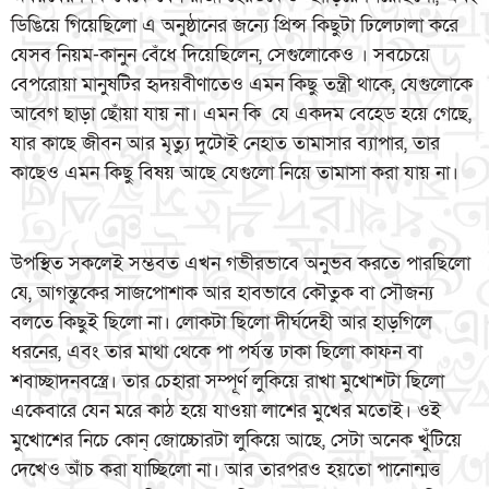
ডিঙিয়ে গিয়েছিলো এ অনুষ্ঠানের জন্যে প্রিন্স কিছুটা ঢিলেঢালা করে
যেসব নিয়ম-কানুন বেঁধে দিয়েছিলেন, সেগুলোকেও । সবচেয়ে
বেপরোয়া মানুষটির হৃদয়বীণাতেও এমন কিছু তন্ত্রী থাকে, যেগুলোকে
আবেগ ছাড়া ছোঁয়া যায় না। এমন কি যে একদম বেহেড হয়ে গেছে,
যার কাছে জীবন আর মৃত্যু দুটোই নেহাত তামাসার ব্যাপার, তার
কাছেও এমন কিছু বিষয় আছে যেগুলো নিয়ে তামাসা করা যায় না।
উপস্থিত সকলেই সম্ভবত এখন গভীরভাবে অনুভব করতে পারছিলো
যে, আগন্তুকের সাজপোশাক আর হাবভাবে কৌতুক বা সৌজন্য
বলতে কিছুই ছিলো না। লোকটা ছিলো দীর্ঘদেহী আর হাড়গিলে
ধরনের, এবং তার মাথা থেকে পা পর্যন্ত ঢাকা ছিলো কাফন বা
শবাচ্ছাদনবস্ত্রে। তার চেহারা সম্পূর্ণ লুকিয়ে রাখা মুখোশটা ছিলো
একেবারে যেন মরে কাঠ হয়ে যাওয়া লাশের মুখের মতোই। ওই
মুখোশের নিচে কোন্ জোচ্চোরটা লুকিয়ে আছে, সেটা অনেক খুঁটিয়ে
দেখেও আঁচ করা যাচ্ছিলো না। আর তারপরও হয়তো পানোন্মত্ত