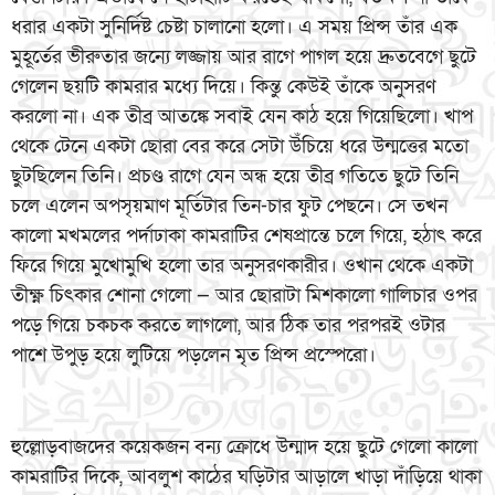
ধরার একটা সুনির্দিষ্ট চেষ্টা চালানো হলো। এ সময় প্রিন্স তাঁর এক
মুহূর্তের ভীরুতার জন্যে লজ্জায় আর রাগে পাগল হয়ে দ্রুতবেগে ছুটে
গেলেন ছয়টি কামরার মধ্যে দিয়ে। কিন্তু কেউই তাঁকে অনুসরণ
করলো না। এক তীব্র আতঙ্কে সবাই যেন কাঠ হয়ে গিয়েছিলো। খাপ
থেকে টেনে একটা ছোরা বের করে সেটা উঁচিয়ে ধরে উন্মত্তের মতো
ছুটছিলেন তিনি। প্রচণ্ড রাগে যেন অন্ধ হয়ে তীব্র গতিতে ছুটে তিনি
চলে এলেন অপসৃয়মাণ মূর্তিটার তিন-চার ফুট পেছনে। সে তখন
কালো মখমলের পর্দাঢাকা কামরাটির শেষপ্রান্তে চলে গিয়ে, হঠাৎ করে
ফিরে গিয়ে মুখোমুখি হলো তার অনুসরণকারীর। ওখান থেকে একটা
তীক্ষ্ণ চিৎকার শোনা গেলো — আর ছোরাটা মিশকালো গালিচার ওপর
পড়ে গিয়ে চকচক করতে লাগলো, আর ঠিক তার পরপরই ওটার
পাশে উপুড় হয়ে লুটিয়ে পড়লেন মৃত প্রিন্স প্রস্পেরো।
হুল্লোড়বাজদের কয়েকজন বন্য ক্রোধে উন্মাদ হয়ে ছুটে গেলো কালো
কামরাটির দিকে, আবলুশ কাঠের ঘড়িটার আড়ালে খাড়া দাঁড়িয়ে থাকা