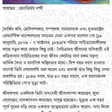
ভাষান্তর : জ্যোতির্ময় নন্দী
[মার্কিন কবি, ছোটগল্পকার, সম্পাদক, সমালোচক এবং যুক্তরাষ্ট্রের
রোম্যান্টিক আন্দোলনের অন্যতম নেতা এডগার অ্যালান পো (১৯
জানুয়ারি, ১৮০৯ – ৭ অক্টোবর, ১৮৪৯)’র পরিচয় সাহিত্যামোদীদের
কাছে নতুন করে দেয়ার কিছু নেই। বৈচিত্র্যময় জীবনের অধিকারী এই
প্রতিভাবান সাহিত্যিকের সারা জীবন কেটেছে নানা রকম যন্ত্রণা,
আর্থিক দৈন্য ও মানসিক অস্থিরতার মধ্যে। বিশ বছর বয়স হওয়ার
আগেই তিনি লেখালেখি শুরু করেন এবং তখনই তাঁর কিছু কিছু লেখা
প্রকাশিত হয়। ১৮৪৯ সালে, মাত্র ৪০ বছর বয়সে, এক রহস্যজনক
পরিস্থিতিতে পো’র মৃত্যু ঘটে।
জীবদ্দশায় একদিকে তিনি অসংযমী জীবনযাপন করেছেন, জুয়া
খেলেছেন, মাদকসেবন করেছেন, অসুস্থ হয়েছেন। মৃত্যুর এক বছর
পূর্বে ঘুমের বড়ি খেয়ে একবার আত্মহত্যার চেষ্টাও করেন। অন্য দিকে