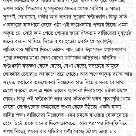
যখন মিনিটের কাঁটা ঘড়িটার ডায়াল পুরো এক পাক ঘুরে আসতো,
তখন ওটার পিতলের ফুসফুসের ভেতর থেকে বেরিয়ে আসতো
সুস্পষ্ট, জোরালো, গভীর আর অত্যন্ত সুরেলা ঘণ্টাধ্বনি। কিন্তু প্রতি
একঘণ্টার ব্যবধানে বেজে ওঠা এই ঘণ্টাধ্বনির প্রভাব ছিলো এমন
অদ্ভুত যে, সেটা কান পেতে শোনার জন্যে ঐকতান বাজিয়েরা মুহূর্তের
জন্যে বাজনা থামিয়ে দিতে বাধ্য হতো। সেইসঙ্গে ওয়াল্ট্জ্
নাচিয়েরাও থামিয়ে দিতো তাদের নাচ, আর উল্লাসমত্ত লোকগুলোর
পুরো দঙ্গলের মধ্যে দেখা যেতো ক্ষণিকের অস্থিরতা। ঘড়িটার
ঘণ্টাধ্বনি যতক্ষণ বেজে যেতো, দেখা যেতো, সবচেয়ে আমুদে
লোকটার চেহারাও ফ্যাকাশে হয়ে গেছে। আর অপেক্ষাকৃত বয়স্ক আর
সংযত স্বভাবের ভদ্রলোকরা নিজেদের হাত দিয়ে এমনভাবে মাথা
চেপে ধরতো, যেন এ শব্দে তাদের ধ্যান বা দিবাস্বপ্নের চটকা ভেঙে
গেছে। কিন্তু ওই ঘণ্টাধ্বনি আর তার প্রতিধ্বনি যখন পুরোপুরি থেমে
যেতো, লোকগুলোর জমায়েতে তখন বেজে উঠতো একটা হাল্কা
হাসির শব্দ। বাজিয়েরা নিজেদের এমন চমকে যাওয়ার বোকামোতে
হেসে উঠে একে অন্যের দিকে তাকাতো, আর পরস্পর ফিসফিসিয়ে
শপথ নিতো, পরের বার ঘড়িটার ঘণ্টা বেজে উঠলে তারা আর