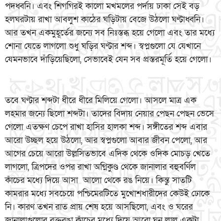
পদধ্বনি। এবং শিগগিরই কালো মখমলের পর্দায় ঢাকা সেই বড়
হলঘরটায় রাখা আবলুশ কাঠের ঘড়িটায় বেজে উঠলো ঘণ্টাধ্বনি।
আর তখন একমুহূর্তের জন্যে সব নিঃস্তব্ধ হয়ে গেলো এবং তার মধ্যে
শোনা যেতে লাগলো শুধু ঘড়ির ঘণ্টার শব্দ। স্বপ্নগুলো যে যেখানে
যেমনভাবে দাঁড়িয়েছিলো, সেভাবেই যেন সব প্রস্তরমূর্তি হয়ে গেলো।
তবে ঘণ্টার শব্দটা ধীরে ধীরে মিলিয়ে গেলো। আসলে মাত্র এক
লহমার জন্যে ছিলো শব্দটা। তাদের বিদায় নেয়ার পেছন পেছন ভেসে
গেলো এতক্ষণ চেপে রাখা হাসির হালকা শব্দ। সঙ্গীতের শব্দ এবার
আরো উচ্ছল হয়ে উঠলো, আর স্বপ্নগুলো আবার জীবন পেলো, আর
আগের চেয়ে আরো উল্লসিতভাবে এদিক থেকে ওদিক মোচড় খেতে
লাগলো, ত্রিপদের ওপর রাখা অগ্নিকুণ্ড থেকে জানালার বহুবর্ণিল
কাঁচের মধ্যে দিয়ে আসা আলো থেকে রঙ নিয়ে। কিন্তু সাতটি
কামরার মধ্যে সবচেয়ে পশ্চিমেরটিতে মুখোশধারীদের কেউই ঢোকে
নি। কারণ তখন রাত প্রায় শেষ হয়ে আসছিলো, এবং ও ঘরের
জানালাগুলোর রক্তরঙা কাঁচের মধ্যে দিয়ে আরো ঘন লাল একটা