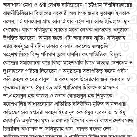
অসাধারণ মেধা ও গুণী লেখক বানিয়েছেন।” চট্টগ্রাম বিশ্ববিদ্যালয়ের
রাজনীতিবিজ্ঞান বিভাগের সহকারী অধ্যাপক জনাব মুহাম্মদ ইসহাক
বলেন, “আঁধারঘোনা গ্রাম আর আঁধার রইল না। আজ ইতিহাসে স্থান
পেয়েছে। কারণ সলিমুল্লাহ স্যারের মতো লেখক আজকের অনুষ্ঠানে
উপস্থিত হয়েছেন। আমার কাছে এটা অন্য রকম স্মৃতি। সলিমুল্লাহ
স্যার কর্মসূত্রে দীর্ঘদিন ঢাকায় বসবাস করলেও জন্মভূমি
মহেশখালিকে বিন্দু পরিমাণ ভুলে যাননি। কয়লাভিত্তিক বিদ্যুৎ
কেন্দ্রের সমালোচনা করে বিষণ্ন মহেশখালি লিখে অত্যন্ত দেশপ্রেম ও
দুঃসাহসের পরিচয় দিয়েছেন।” অনুষ্ঠানের সভাপতিত্ব করেন প্রবীণ
কবি রুহুল কাদের বাবুল। এ রকম মহৎ উদ্যোগের জন্য ধন্যবাদ ও
কৃতজ্ঞতা জানায় ইমুর বড় ভাই খ্যাতিমান চিকিৎসক প্রফেসর
ডা.এহসানুল হক কাজল ও জনাব বোরহানুল হক শিমুলকে।
মহেশখালির আঁধারঘোনায় প্রতিষ্ঠিত বদিউদ্দিন-মুজিব আনন্দধারা
ফাউন্ডেশনের স্বপ্নদ্রষ্টা মরহুম ইমরানুল হক ইমুর স্মরণসভা ও ইমু
মেধাবৃত্তি অনুষ্ঠানের মুখ্য আলোচক হিসেবে বক্তব্য রাখেন দেশবরেণ্য
চিন্তাবিদ অধ্যাপক ড. সলিমুল্লাহ খান। স্বাগত বক্তব্য দেন