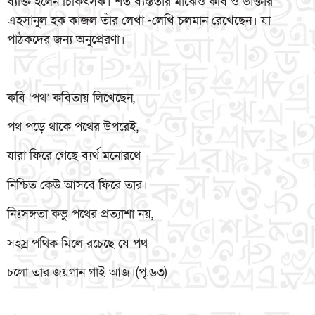
ব্যক্তি হলেন চিকিৎসক। শত ব্যস্ততার মাঝেও কবি ও ডাক্তার
এহসানুল হক কাজল তাঁর লেখা -লেখি চলমান রেখেছেন। যা
পাঠকদের জন্য অনুপ্রেরণা।
কবি ‘পথ’ কবিতায় লিখেছেন,
পথ পড়ে থাকে পথের উপরেই,
যারা ফিরে গেছে ব্যর্থ মনোরথে
নিশ্চিত কেউ আসবে ফিরে তার।
নিঃসঙ্গতা কভু পথের প্রত্যাশা নয়,
সহস্র পথিক মিলে রচেছে যে পথ
চলো তার জয়গান গাই আজ।(পৃ.৬৩)