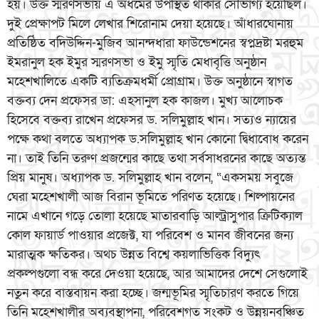
হয়। উক্ত স্মরণসভায় এ অধমের উপস্থিত থাকার সৌভাগ্য হয়েছিল।
দুই প্রেক্ষাপট মিলে লেখার শিরোনাম দেয়া হয়েছে। আঁধারঘোনায়
প্রতিষ্ঠিত বদিউদ্দিন-মুজিব আনন্দধারা ফাউন্ডেশনের স্বপ্নদ্রষ্টা মরহুম
ইমরানুল হক ইমুর স্মরণসভা ও ইমু স্মৃতি মেধাবৃত্তি অনুষ্ঠান
মহেশখালিতে একটি ব্যতিক্রমধর্মী প্রোগ্রাম। উক্ত অনুষ্ঠানে স্বাগত
বক্তব্য দেন প্রফেসর ডা: এহসানুল হক কাজল। মুখ্য আলোচক
হিসেবে বক্তব্য রাখেন প্রফেসর ড. সলিমুল্লাহ খান। সত্যও ন্যায়ের
পক্ষে কথা বলতে অধ্যাপক ড.সলিমুল্লাহ খান কোনো দ্বিধাবোধ করেন
না। তাই তিনি তরুণ প্রজন্মের কাছে তথা সর্বসাধরনের কাছে অত্যন্ত
প্রিয় মানুষ। অধ্যাপক ড. সলিমুল্লাহ খান বলেন, “একসময় সবুজে
ঘেরা মহেশখালী আজ বিরান ভূমিতে পরিণত হয়েছে। শিল্পায়নের
নামে এখানে গড়ে তোলা হয়েছে মাতারবাড়ি আল্ট্রাসুপার ক্রিটিক্যাল
কোল ফায়ার্ড পাওয়ার প্রজেক্ট, যা পরিবেশ ও মানব জীবনের জন্য
মারাত্মক ক্ষতিকর। অথচ উন্নত বিশ্বে কয়লাভিত্তিক বিদ্যুৎ
প্রকল্পগুলো বন্ধ করে দেওয়া হয়েছে, আর আমাদের দেশে সেগুলোই
নতুন করে বাস্তবায়ন করা হচ্ছে। জন্মভূমির স্মৃতিচারণ করতে গিয়ে
তিনি মহেশখালীর অব্যবস্থাপনা, পরিবেশগত সংকট ও উন্নয়নবঞ্চিত