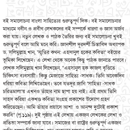
বই সমালোচনা বাংলা সাহিত্যের গুরুত্বপূর্ণ দিক। বই সমালোচনার
মাধ্যমে নবীন ও প্রবীণ লেখকদের বই সম্পর্কে ধারণা ও জ্ঞান অর্জন
করা যায়। নতুন লেখক ও পাঠক তৈরির জন্য বই সমালোচনা খুবই
গুরুত্বপূর্ণ বলে আমি মনে করি। জ্ঞানশীল দূরদর্শী চিন্তাবিদ অধ্যাপক
ড. সলিমুল্লাহ খান, ‘স্মৃতির কথন: এহসানুল হকের কবিতা’ বইয়ের
ভূমিকা লিখেছেন। এ লেখা থেকে অনেক কিছু পাঠক জানতে পারবে।
লেখক সলিমুল্লাহ খান লিখেছেন, “এহসানুল হক কাজল বৃত্তিতে
চিকিৎসা ব্যবসায়ী। কিন্তু মেজাজে সাহিত্য -সাধক। তিনি অনেকদিন
ধরিয়া কবিতা লিখিতেছেন। তবে যতদূর জানি ‘সাহিত্য -সাধক
চরিতমালা’য় এখনও তাঁহার নাম ছাপা হয় নাই। এই প্রথম তিনি
সাহস করিয়া একখণ্ড কবিতা সংগ্রহ প্রকাশের উদ্যোগ গ্রহণ
করিতেছেন। আমি তাঁহার প্রয়াসে আশা ও আনন্দ দুটোই প্রকাশ
করবি” (পৃ.১১৯)। দুই পৃষ্ঠার এই লেখায় একজন লেখকের লেখা ও
প্রতিভা সম্পর্কে জানা যাবে। সমাজের বা রাষ্ট্রের গুরুত্বপূর্ণ একজন