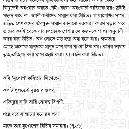
বাস্তব জীবনে অনেকেই তুচ্ছতাচ্ছিল্য করে থাকে। আবার কোনো
কিছুতেই অহংকার করতে নেই। কারণ অহংকারী ব্যক্তিকে স্বয়ং স্রষ্টাই
পছন্দ করে না। জ্ঞানী-গুণীদের সম্মান করা উচিত। লেখালেখির সাথে
জড়িত লেখকদের উপযুক্ত সম্মান জানানো দরকার। কারণ মৃত্যুর পরে
তাদের কর্মই থেকে যায়।প্রত্যেক পেশার লোকজনকে প্রাপ্য অনুযায়ী
কদর করা উচিত। অর্থ লোভে মত্ত হয়ে অন্ধ হয়ে যায়। ক্ষমতার
মোহে অনেকে মানুষকে মানুষ মনে করে না।যা ঠিক নয়। কবির ভাষায়
তুচ্ছতাচ্ছিল্য করা মানে ছোট করা। যা বর্জন করা উচিত।
কবি ‘মুখোশ’ কবিতায় লিখেছেন,
কপাট খুলতেই দুরন্ত রাজপথ,
এভিন্যুর সারি সারি সোমত্ত বিপণী,
থরে থরে সাজানো মনোরম পণ্য
মাঝে তার মুখোশের বিচিত্র সমাহার। (পৃ.৫৮)