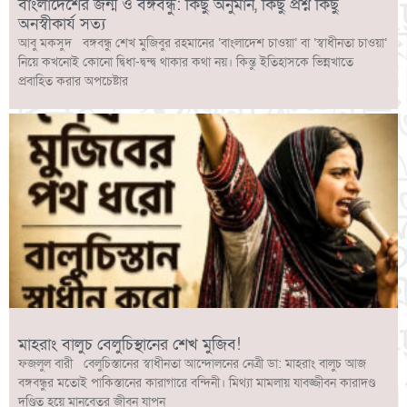
বাংলাদেশের জন্ম ও বঙ্গবন্ধু: কিছু অনুমান, কিছু প্রশ্ন কিছু
অনস্বীকার্য সত্য
আবু মকসুদ বঙ্গবন্ধু শেখ মুজিবুর রহমানের ‘বাংলাদেশ চাওয়া’ বা ‘স্বাধীনতা চাওয়া’
নিয়ে কখনোই কোনো দ্বিধা-দ্বন্দ্ব থাকার কথা নয়। কিন্তু ইতিহাসকে ভিন্নখাতে
প্রবাহিত করার অপচেষ্টার
মাহরাং বালুচ বেলুচিস্থানের শেখ মুজিব!
ফজলুল বারী বেলুচিস্তানের স্বাধীনতা আন্দোলনের নেত্রী ডা: মাহরাং বালুচ আজ
বঙ্গবন্ধুর মতোই পাকিস্তানের কারাগারে বন্দিনী। মিথ্যা মামলায় যাবজ্জীবন কারাদণ্ড
দণ্ডিত হয়ে মানবেতর জীবন যাপন