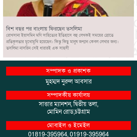
বিশ বছর পর বাংলায় ফিরছেন তসলিমা
রোখসানা ইয়াসমিন মণি সাহিত্যের ইতিহাসে বহু লেখকই সময়ের স্রোতে
প্রতিকূলতার মুখোমুখি হয়েছেন। কিন্তু কিছু মানুষ জন্মান কেবল লেখার জন্য।
তসলিমা নাসরিন সেই ধারারই এক সাহসী
সম্পাদক ও প্রকাশক
মুহম্মদ নুরুল আবসার
সম্পাদকীয় কার্যালয়
সাত্তার ম্যানশন, দ্বিতীয় তলা,
মোমিন রোড,চট্টগ্রাম
মোবাইল ও ইমেইল
01819-395964, 01919-395964