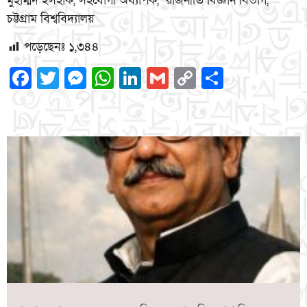
মুহাম্মদ ইসহাক, সহযোগী অধ্যাপক, রাজনীতি বিজ্ঞান বিভাগ,
চট্টগ্রাম বিশ্ববিদ্যালয়
পড়েছেনঃ
১,৩৪৪
Facebook
Twitter
Messenger
WhatsApp
LinkedIn
Gmail
Copy
Share
Link