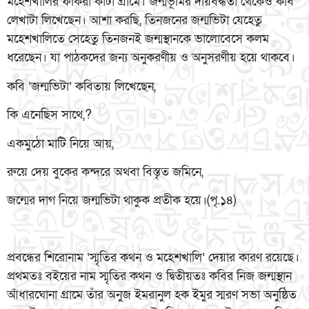
মহেশখালির ফকিরা কাটা গ্রামে। জন্মভূমির দায়বদ্ধতা থেকেও কবি
লেখাটা লিখেছেন। আশা করছি, তিনজনের জন্মভিটা যেহেতু
মহেশখালিতে সেহেতু তিনজনই জন্মস্থানকে ভালোবেসে কলম
ধরেছেন। যা পাঠকদের জন্য অনুকরণীয় ও অনুসরণীয় হয়ে থাকবে।
কবি ‘জন্মভিটা’ কবিতায় লিখেছেন,
কি এনেছিস সাথে,?
একমুঠো মাটি নিয়ে আয়,
রুয়ে দেয় বুকের কন্দরে অথবা বিস্তৃত জমিনে,
জন্মের দাগ নিয়ে জন্মভিটা থাকুক প্রতীক হয়ে।(পৃ.১৪)
প্রবন্ধের শিরোনাম ‘স্মৃতির কথন ও মহেশখালি’ দেয়ার কারণ রয়েছে।
প্রথমতঃ বইয়ের নাম স্মৃতির কথন ও দ্বিতীয়তঃ কবির নিজ জন্মস্থান
আঁধারঘোনা গ্রামে তাঁর অনুজ ইমরানুল হক ইমুর স্মরণ সভা অনুষ্ঠিত