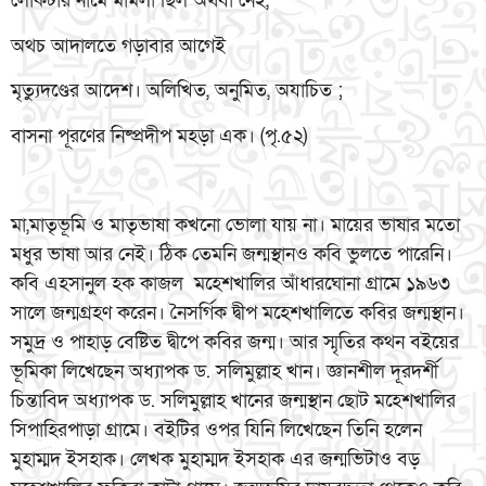
লোকটার নামে মামলা ছিল অথবা নেই,
অথচ আদালতে গড়াবার আগেই
মৃত্যুদণ্ডের আদেশ। অলিখিত, অনুমিত, অযাচিত ;
বাসনা পূরণের নিষ্প্রদীপ মহড়া এক। (পৃ.৫২)
মা,মাতৃভূমি ও মাতৃভাষা কখনো ভোলা যায় না। মায়ের ভাষার মতো
মধুর ভাষা আর নেই। ঠিক তেমনি জন্মস্থানও কবি ভুলতে পারেনি।
কবি এহসানুল হক কাজল মহেশখালির আঁধারঘোনা গ্রামে ১৯৬৩
সালে জন্মগ্রহণ করেন। নৈসর্গিক দ্বীপ মহেশখালিতে কবির জন্মস্থান।
সমুদ্র ও পাহাড় বেষ্টিত দ্বীপে কবির জন্ম। আর স্মৃতির কথন বইয়ের
ভূমিকা লিখেছেন অধ্যাপক ড. সলিমুল্লাহ খান। জ্ঞানশীল দূরদর্শী
চিন্তাবিদ অধ্যাপক ড. সলিমুল্লাহ খানের জন্মস্থান ছোট মহেশখালির
সিপাহিরপাড়া গ্রামে। বইটির ওপর যিনি লিখেছেন তিনি হলেন
মুহাম্মদ ইসহাক। লেখক মুহাম্মদ ইসহাক এর জন্মভিটাও বড়