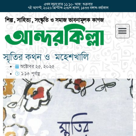
এখন সময়:রাত ১১:১০- আজ: শুক্রবার
৭ই আগস্ট, ২০২৬ খ্রিস্টাব্দ-২৩শে শ্রাবণ, ১৪৩৩ বঙ্গাব্দ-বর্ষাকাল
স্মৃতির কথন ও মহেশখালি
অক্টোবর ২৫, ২০২৫
১:১৩ পূর্বাহ্ণ