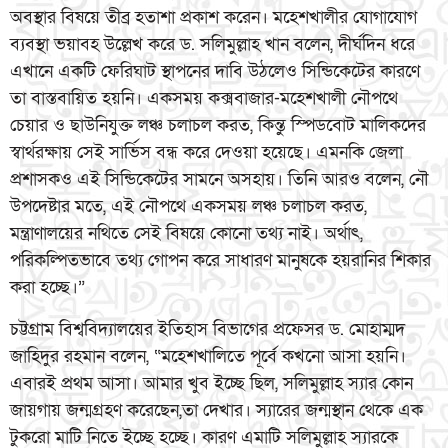
অবস্থার বিষয়ে তীব্র হতাশা প্রকাশ করেন। মহেশখালীর যোগাযোগ
ব্যবস্থা ভয়াবহ উল্লেখ করে ড. সলিমুল্লাহ খান বলেন, দীর্ঘদিন ধরে
এখানে একটি ফেরিঘাট স্থাপনের দাবি উঠলেও সিন্ডিকেটের কারণে
তা বাস্তবায়িত হয়নি। একসময় কক্সবাজার-মহেশখালী নৌপথে
চেয়ার ও ছাউনিযুক্ত লঞ্চ চলাচল করত, কিন্তু স্পিডবোট মালিকদের
স্বার্থরক্ষায় সেই সার্ভিস বন্ধ করে দেওয়া হয়েছে। এমনকি জেলা
প্রশাসকও এই সিন্ডিকেটের সামনে অসহায়। তিনি আরও বলেন, নৌ
উপদেষ্টার মতে, এই নৌপথে একসময় লঞ্চ চলাচল করত,
মন্ত্রাণালয়ের নথিতে সেই বিষয়ে কোনো তথ্য নাই। অর্থাৎ,
পরিকল্পিতভাবে তথ্য গোপন করে সাধারণ মানুষকে হয়রানির শিকার
করা হচ্ছে।”
চট্টগ্রাম বিশ্ববিদ্যালয়ের ইতিহাস বিভাগের প্রফেসর ড. মোহাম্মদ
জাহিদুর রহমান বলেন, “মহেশখালিতে পূর্বে কখনো আসা হয়নি।
এবারই প্রথম আসা। আমার খুব ইচ্ছে ছিল, সলিমুল্লাহ স্যার কোন
জায়গায় জন্মগ্রহণ করেছেন,তা দেখার। স্যারের জন্মস্থান থেকে এক
টুকরো মাটি নিতে ইচ্ছে হচ্ছে। কারণ এমাটি সলিমুল্লাহ স্যারকে