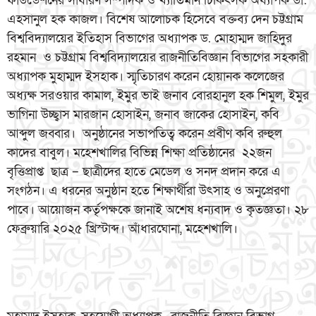
ফাউন্ডেশনের সাধারণ সম্পাদক ও খ্যাতিমান চিকিৎসক অধ্যাপক ডা:
এহসানুল হক কাজল। বিশেষ আলোচক হিসেবে বক্তব্য দেন চট্টগ্রাম
বিশ্ববিদ্যালয়ের ইতিহাস বিভাগের অধ্যাপক ড. মোহাম্মদ জাহিদুর
রহমান ও চট্টগ্রাম বিশ্ববিদ্যালয়ের রাজনীতিবিজ্ঞান বিভাগের সহকারী
অধ্যাপক মুহাম্মদ ইসহাক। স্মৃতিচারণ করেন হোয়ানক কলেজের
অধ্যক্ষ সরওয়ার কামাল, ইমুর ভাই জনাব বোরহানুল হক শিমুল, ইমুর
ভাগিনা উচ্ছ্বাস মারজান হোসাইন, জনাব জাকের হোসাইন, কবি
আব্দুল জব্বার। অনুষ্ঠানের সভাপতিত্ব করেন প্রবীণ কবি রুহুল
কাদের বাবুল। মহেশখালির বিভিন্ন শিক্ষা প্রতিষ্ঠানের ২২জন
বৃত্তিপ্রাপ্ত ছাত্র – ছাত্রীদের হাতে মেডেল ও সনদ প্রদান করে এ
সংগঠন। এ ধরনের অনুষ্ঠান হতে শিক্ষার্থীরা উৎসাহ ও অনুপ্রেরণা
পাবে। আয়োজন কর্তৃপক্ষকে জানাই অশেষ ধন্যবাদ ও কৃতজ্ঞতা। ২৮
ফেব্রুয়ারি ২০২৫ খ্রিস্টাব্দ। আঁধারঘোনা, মহেশখালি।