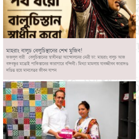
মাহরাং বালুচ বেলুচিস্থানের শেখ মুজিব!
ফজলুল বারী বেলুচিস্তানের স্বাধীনতা আন্দোলনের নেত্রী ডা: মাহরাং বালুচ আজ
বঙ্গবন্ধুর মতোই পাকিস্তানের কারাগারে বন্দিনী। মিথ্যা মামলায় যাবজ্জীবন কারাদণ্ড
দণ্ডিত হয়ে মানবেতর জীবন যাপন