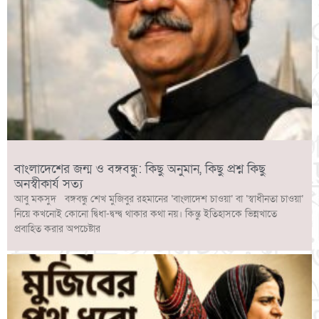
বাংলাদেশের জন্ম ও বঙ্গবন্ধু: কিছু অনুমান, কিছু প্রশ্ন কিছু
অনস্বীকার্য সত্য
আবু মকসুদ বঙ্গবন্ধু শেখ মুজিবুর রহমানের ‘বাংলাদেশ চাওয়া’ বা ‘স্বাধীনতা চাওয়া’
নিয়ে কখনোই কোনো দ্বিধা-দ্বন্দ্ব থাকার কথা নয়। কিন্তু ইতিহাসকে ভিন্নখাতে
প্রবাহিত করার অপচেষ্টার