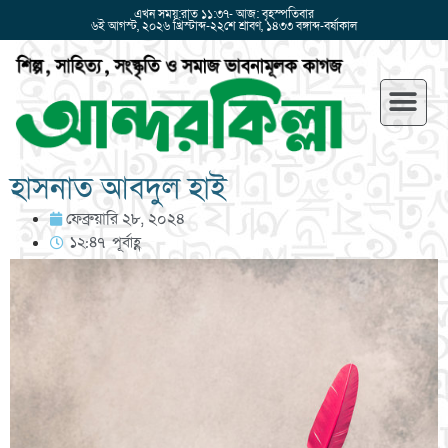
এখন সময়:রাত ১১:৩৭- আজ: বৃহস্পতিবার
৬ই আগস্ট, ২০২৬ খ্রিস্টাব্দ-২২শে শ্রাবণ, ১৪৩৩ বঙ্গাব্দ-বর্ষাকাল
হাসনাত আবদুল হাই
ফেব্রুয়ারি ২৮, ২০২৪
১২:৪৭ পূর্বাহ্ণ