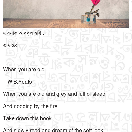
হাসনাত আবদুল হাই :
ভাষান্তর
When you are old
– W.B.Yeats
When you are old and grey and full of sleep
And nodding by the fire
Take down this book
And slowly read and dream of the soft look