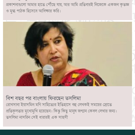
প্রকাশনাগুলো আমার হাতে পৌঁছে যায়, আর আমি প্রতিবারই নিজেকে একজন কৃতজ্ঞ
ও মুগ্ধ পাঠক হিসেবে আবিষ্কার করি।
বিশ বছর পর বাংলায় ফিরছেন তসলিমা
রোখসানা ইয়াসমিন মণি সাহিত্যের ইতিহাসে বহু লেখকই সময়ের স্রোতে
প্রতিকূলতার মুখোমুখি হয়েছেন। কিন্তু কিছু মানুষ জন্মান কেবল লেখার জন্য।
তসলিমা নাসরিন সেই ধারারই এক সাহসী