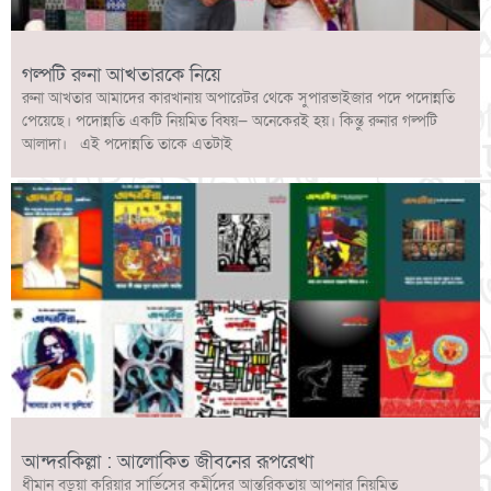
গল্পটি রুনা আখতারকে নিয়ে
রুনা আখতার আমাদের কারখানায় অপারেটর থেকে সুপারভাইজার পদে পদোন্নতি
পেয়েছে। পদোন্নতি একটি নিয়মিত বিষয়— অনেকেরই হয়। কিন্তু রুনার গল্পটি
আলাদা। এই পদোন্নতি তাকে এতটাই
আন্দরকিল্লা : আলোকিত জীবনের রূপরেখা
ধীমান বড়ুয়া কুরিয়ার সার্ভিসের কর্মীদের আন্তরিকতায় আপনার নিয়মিত