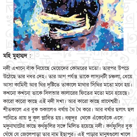
মহি মুহাম্মদ :
নদী এখানে বাঁক নিয়েছে মেয়েদের কোমরের মতো। তারপর উপচে
উঠেছে তার নধর দেহ। তার আগ পর্যন্ত তাকে লাস্যনটী চঞ্চলা, ধেয়ে
আসা কামিনী আর থির দৃষ্টিতে তাকালে মাথার সিঁথির মতো মনে হয়।
কখনো কখনো তাকে সিলভার কালারের ফিতের মতো মনে হয়েছে।
কারো কারো কাছে এই নদী সখা। আর কারো কাছে প্রাণেশ্বরী।
শীতকালে এর বুক শুকালেও বর্ষায় থৈ থৈ করে। আর বর্ষার ছলাৎ ছল
পানিতে প্রায় দু কূল প্লাবিত হয়। বহুদূর থেকে এঁকেবেঁকে এসে
মদুনাঘাটের কাছে কর্ণফুলির সঙ্গে মিলিত হয়েছে নদী। কর্ণফুলির বুক
ঘেঁষে যে জেলেপাড়া তার নাম ইছাপুর। এই পাড়ার মানুষগুলো খালে