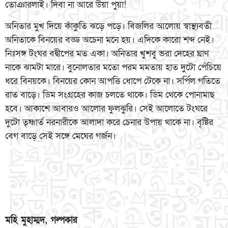
তোঞারলাই। দিবা না আরে উয়া পুয়া!
অনিতার মুখ দিয়ে কাঁকুতি ঝড়ে পড়ে। বিজলির আলোয় স্বাস্থ্যবতী
অনিতাকে বিনয়ের বড্ড অচেনা মনে হয়। এদিকে কারো শব্দ নেই।
নিঃসঙ্গ টংঘর বদ্বীপের মত একা। অনিতার খুশবু ভরা দেহের ঘ্রাণ
নাকে ঝামটা মারে। বুনোলতার মতো পরম মমতায় হাত দুটো পেঁচিয়ে
ধরে বিনয়কে। বিনয়ের কোন আপত্তি ধোপে টেকে না। সর্পিল গতিতে
রাত বাড়ে। ডিম সংগ্রহের কাজ চলতে থাকে। ডিম থেকে পোনামাছ
হবে। আকাশে আবারও আলোর ফুলঝুরি। সেই আলোতে টংঘরে
দুটো তৃষ্ণার্ত নরনারীকে আলাদা করে চেনার উপায় থাকে না। বৃষ্টির
বেগ বাড়ে সেই সঙ্গে মেঘের গর্জন।
মহি মুহাম্মদ, গল্পকার