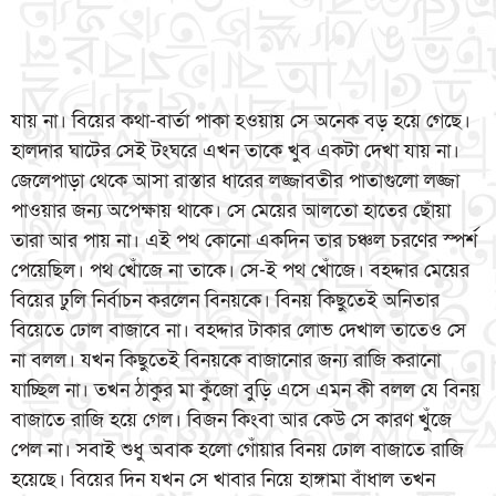
যায় না। বিয়ের কথা-বার্তা পাকা হওয়ায় সে অনেক বড় হয়ে গেছে।
হালদার ঘাটের সেই টংঘরে এখন তাকে খুব একটা দেখা যায় না।
জেলেপাড়া থেকে আসা রাস্তার ধারের লজ্জাবতীর পাতাগুলো লজ্জা
পাওয়ার জন্য অপেক্ষায় থাকে। সে মেয়ের আলতো হাতের ছোঁয়া
তারা আর পায় না। এই পথ কোনো একদিন তার চঞ্চল চরণের স্পর্শ
পেয়েছিল। পথ খোঁজে না তাকে। সে-ই পথ খোঁজে। বহদ্দার মেয়ের
বিয়ের ঢুলি নির্বাচন করলেন বিনয়কে। বিনয় কিছুতেই অনিতার
বিয়েতে ঢোল বাজাবে না। বহদ্দার টাকার লোভ দেখাল তাতেও সে
না বলল। যখন কিছুতেই বিনয়কে বাজানোর জন্য রাজি করানো
যাচ্ছিল না। তখন ঠাকুর মা কুঁজো বুড়ি এসে এমন কী বলল যে বিনয়
বাজাতে রাজি হয়ে গেল। বিজন কিংবা আর কেউ সে কারণ খুঁজে
পেল না। সবাই শুধু অবাক হলো গোঁয়ার বিনয় ঢোল বাজাতে রাজি
হয়েছে। বিয়ের দিন যখন সে খাবার নিয়ে হাঙ্গামা বাঁধাল তখন