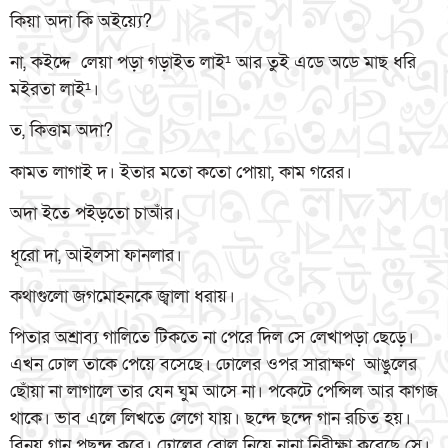
কিয়া অদা কি অইয়্যে?
না, কইদ্দে লেয়া পড়া গড়াইত লাই¹ আর তুই এডে অডে মাছ ধরি
মইরতা লাই¹।
ত, কিত্তাম অদা?
কামত লাগাই দ। ইতার মতো কতো পোয়া, কাম গরের।
অদা ইতে পইড়তো চাআঁর।
ধূরো দা, আইলসা ফানলার।
কথাগুলো জগমোহনকে জ্বালা ধরায়।
পিতার অশ্রাব্য গালিতে টিকতে না পেরে দিল সে লেখাপড়া ছেড়ে।
এখন ঢোল তাকে পেয়ে বসেছে। ঢোলের ওপর সারাক্ষণ আঙুলের
ছোঁয়া না লাগালে তার যেন ঘুম আসে না। পকেটে পেন্সিল আর কাগজ
থাকে। ভাব এলে লিখতে লেগে যায়। ছন্দে ছন্দে গান রচিত হয়।
বিনয় গান পছন্দ করে। ঢোলের বোল নিয়ে নানা নিরীক্ষা করেছে সে।