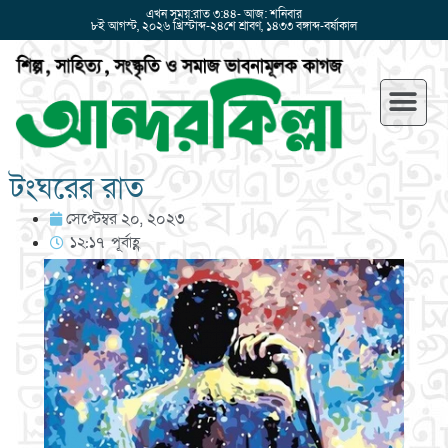
এখন সময়:রাত ৩:৪৪- আজ: শনিবার
৮ই আগস্ট, ২০২৬ খ্রিস্টাব্দ-২৪শে শ্রাবণ, ১৪৩৩ বঙ্গাব্দ-বর্ষাকাল
টংঘরের রাত
সেপ্টেম্বর ২০, ২০২৩
১২:১৭ পূর্বাহ্ণ