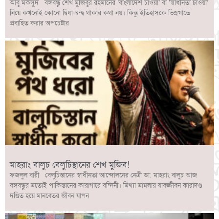
আবু মকসুদ বঙ্গবন্ধু শেখ মুজিবুর রহমানের ‘বাংলাদেশ চাওয়া’ বা ‘স্বাধীনতা চাওয়া’
নিয়ে কখনোই কোনো দ্বিধা-দ্বন্দ্ব থাকার কথা নয়। কিন্তু ইতিহাসকে ভিন্নখাতে
প্রবাহিত করার অপচেষ্টার
মাহরাং বালুচ বেলুচিস্থানের শেখ মুজিব!
ফজলুল বারী বেলুচিস্তানের স্বাধীনতা আন্দোলনের নেত্রী ডা: মাহরাং বালুচ আজ
বঙ্গবন্ধুর মতোই পাকিস্তানের কারাগারে বন্দিনী। মিথ্যা মামলায় যাবজ্জীবন কারাদণ্ড
দণ্ডিত হয়ে মানবেতর জীবন যাপন