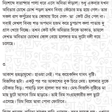
নিঃশব্দে বারান্দার পালা ধরে এসে অনিতা দাঁড়াল। শুধু একবার যখন
অনিতার চোখে চোখ পড়ল তখন বিনয় কেঁচোর মত হয়ে গেল। তার
সকল রাগ কর্পুরের মত কোথায় উবে গেল- তা কেউ টের পেল না।
সবাই দেখল বিনয় শত অপমান হজম করে চুপচাপ কলা পাতায় দু
গ্রাস খেয়ে নিচ্ছে। তখন কেউ যদি অনিতার দিকে তাকাত, তাহলে
দেখত অনিতার চোখের কোল বেয়ে হালদার মত দুটো নদী বয়ে
চলেছে।
৩.
আকাশ গুমড়ামুখো। হাওয়া নেই। গত কয়েকদিন যাবৎ বৃষ্টি।
বিজলির ছটা। একটু পর পর আকাশের বুক চিরে দেয়। হালদার বুকে
নৌকার ভিড়। পাহাড়ি ঢলে হালদা ভর ভর। মেঘ-বিজলি-বৃষ্টিতে মা
মাছ ছুটে আসবে ডিম ছাড়তে। তাই ডিম সংগ্রহকারীর দল ছুটে
এসেছে। ডিম নিয়ে তারা পোনা ফোটাবে।