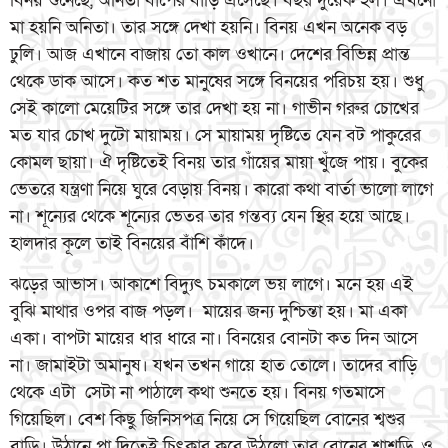
বিনয় শুনেছে, অনিতা বাপের বাড়ি এসেছে। বছর দুয়েক হল। এখনো
মা হয়নি অনিতা। তার সঙ্গে দেখা হয়নি। বিনয় এখন অনেক বড়
ঢুলি। আজ এখানে বাজায় তো কাল ওখানে। দেশের বিভিন্ন প্রান্ত
থেকে ডাক আসে। কত শত মানুষের সঙ্গে বিনয়ের পরিচয় হয়। শুধু
সেই কালো মেয়েটির সঙ্গে তার দেখা হয় না। গাভীন গরুর চোখের
মত যার চোখ দুটো মায়াময়। সে মায়াময় দৃষ্টিতে যেন বট পাকুরের
কোমল ছায়া। ঐ দৃষ্টিতেই বিনয় তার গাঁয়ের মায়া খুঁজে পায়। বুকের
ভেতরে যন্ত্রণা নিয়ে ঘুরে বেড়ায় বিনয়। কারো কথা বার্তা ভালো লাগে
না। শূন্যের থেকে শূন্যের ভেতর তার গন্তব্য যেন স্থির হয়ে আছে।
হালদার কূলে তাই বিনয়ের বাঁশি কাঁদে।
ঝড়ের আভাস। আকাশে বিদ্যুৎ চমকালে ভয় লাগে। মনে হয় এই
বুঝি মাথার ওপর বাজ পড়ল। মায়ের জন্য দুশ্চিন্তা হয়। মা একা
একা। বাপটা মায়ের ধার ধারে না। বিনয়ের বোনটা কত দিন আসে
না। জামাইটা অমানুষ। যখন তখন গায়ে হাত তোলে। তাদের বাড়ি
থেকে এটা সেটা না পাঠালে কথা শুনতে হয়। বিনয় গতমাসে
গিয়েছিল। বেশ কিছু জিনিসপত্র নিয়ে সে গিয়েছিল বোনের শ্বশুর
বাড়ি। উঠানে পা দিতেই চিৎকার করে উঠলো তার বোনের শ্বাশড়ি, ও