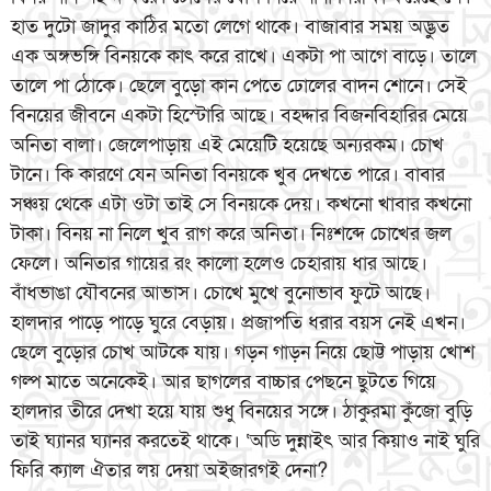
হাত দুটো জাদুর কাঠির মতো লেগে থাকে। বাজাবার সময় অদ্ভুত
এক অঙ্গভঙ্গি বিনয়কে কাৎ করে রাখে। একটা পা আগে বাড়ে। তালে
তালে পা ঠোকে। ছেলে বুড়ো কান পেতে ঢোলের বাদন শোনে। সেই
বিনয়ের জীবনে একটা হিস্টোরি আছে। বহদ্দার বিজনবিহারির মেয়ে
অনিতা বালা। জেলেপাড়ায় এই মেয়েটি হয়েছে অন্যরকম। চোখ
টানে। কি কারণে যেন অনিতা বিনয়কে খুব দেখতে পারে। বাবার
সঞ্চয় থেকে এটা ওটা তাই সে বিনয়কে দেয়। কখনো খাবার কখনো
টাকা। বিনয় না নিলে খুব রাগ করে অনিতা। নিঃশব্দে চোখের জল
ফেলে। অনিতার গায়ের রং কালো হলেও চেহারায় ধার আছে।
বাঁধভাঙা যৌবনের আভাস। চোখে মুখে বুনোভাব ফুটে আছে।
হালদার পাড়ে পাড়ে ঘুরে বেড়ায়। প্রজাপতি ধরার বয়স নেই এখন।
ছেলে বুড়োর চোখ আটকে যায়। গড়ন গাড়ন নিয়ে ছোট্ট পাড়ায় খোশ
গল্প মাতে অনেকেই। আর ছাগলের বাচ্চার পেছনে ছুটতে গিয়ে
হালদার তীরে দেখা হয়ে যায় শুধু বিনয়ের সঙ্গে। ঠাকুরমা কুঁজো বুড়ি
তাই ঘ্যানর ঘ্যানর করতেই থাকে। ‘অডি দুন্নাইৎ আর কিয়াও নাই ঘুরি
ফিরি ক্যাল ঐতার লয় দেয়া অইজারগই দেনা?