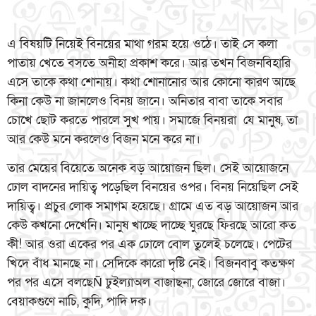
এ বিষয়টি নিয়েই বিনয়ের মাথা গরম হয়ে ওঠে। তাই সে কলা
পাতায় খেতে বসতে অনীহা প্রকাশ করে। আর তখন বিজনবিহারি
এসে তাকে কথা শোনায়। কথা শোনানোর আর কোনো কারণ আছে
কিনা কেউ না জানলেও বিনয় জানে। অনিতার বাবা তাকে সবার
চোখে ছোট করতে পারলে সুখ পায়। সমাজে বিনয়রা যে মানুষ, তা
আর কেউ মনে করলেও বিজন মনে করে না।
তার মেয়ের বিয়েতে অনেক বড় আয়োজন ছিল। সেই আয়োজনে
ঢোল বাদনের দায়িত্ব পড়েছিল বিনয়ের ওপর। বিনয় নিয়েছিল সেই
দায়িত্ব। প্রচুর লোক সমাগম হয়েছে। গ্রামে এত বড় আয়োজন আর
কেউ কখনো দেখেনি। মানুষ খাচ্ছে দাচ্ছে ঘুরছে ফিরছে আরো কত
কী! আর ওরা একের পর এক ঢোলে বোল তুলেই চলেছে। পেটের
খিদে বাঁধ মানছে না। সেদিকে কারো দৃষ্টি নেই। বিজনবাবু কতক্ষণ
পর পর এসে বলছেÑ ঢুইল্যাঅল বাজাছনা, জোরে জোরে বাজা।
বেয়াকগুণে নাচি, কুদি, পাদি দক।