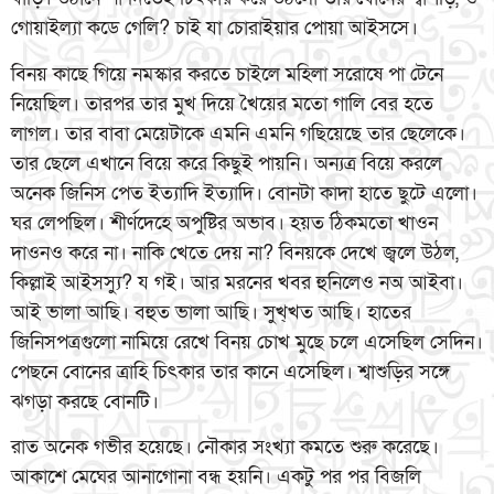
গোয়াইল্যা কডে গেলি? চাই যা চোরাইয়ার পোয়া আইসসে।
বিনয় কাছে গিয়ে নমস্কার করতে চাইলে মহিলা সরোষে পা টেনে
নিয়েছিল। তারপর তার মুখ দিয়ে খৈয়ের মতো গালি বের হতে
লাগল। তার বাবা মেয়েটাকে এমনি এমনি গছিয়েছে তার ছেলেকে।
তার ছেলে এখানে বিয়ে করে কিছুই পায়নি। অন্যত্র বিয়ে করলে
অনেক জিনিস পেত ইত্যাদি ইত্যাদি। বোনটা কাদা হাতে ছুটে এলো।
ঘর লেপছিল। শীর্ণদেহে অপুষ্টির অভাব। হয়ত ঠিকমতো খাওন
দাওনও করে না। নাকি খেতে দেয় না? বিনয়কে দেখে জ্বলে উঠল,
কিল্লাই আইসস্যু? য গই। আর মরনের খবর হুনিলেও নঅ আইবা।
আই ভালা আছি। বহুত ভালা আছি। সুখ্খত আছি। হাতের
জিনিসপত্রগুলো নামিয়ে রেখে বিনয় চোখ মুছে চলে এসেছিল সেদিন।
পেছনে বোনের ত্রাহি চিৎকার তার কানে এসেছিল। শ্বাশুড়ির সঙ্গে
ঝগড়া করছে বোনটি।
রাত অনেক গভীর হয়েছে। নৌকার সংখ্যা কমতে শুরু করেছে।
আকাশে মেঘের আনাগোনা বন্ধ হয়নি। একটু পর পর বিজলি