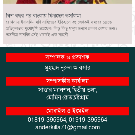
বিশ বছর পর বাংলায় ফিরছেন তসলিমা
রোখসানা ইয়াসমিন মণি সাহিত্যের ইতিহাসে বহু লেখকই সময়ের স্রোতে
প্রতিকূলতার মুখোমুখি হয়েছেন। কিন্তু কিছু মানুষ জন্মান কেবল লেখার জন্য।
তসলিমা নাসরিন সেই ধারারই এক সাহসী
সম্পাদক ও প্রকাশক
মুহম্মদ নুরুল আবসার
সম্পাদকীয় কার্যালয়
সাত্তার ম্যানশন, দ্বিতীয় তলা,
মোমিন রোড,চট্টগ্রাম
মোবাইল ও ইমেইল
01819-395964, 01919-395964
anderkilla71@gmail.com