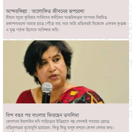
আন্দরকিল্লা : আলোকিত জীবনের রূপরেখা
ধীমান বড়ুয়া কুরিয়ার সার্ভিসের কর্মীদের আন্তরিকতায় আপনার নিয়মিত
প্রকাশনাগুলো আমার হাতে পৌঁছে যায়, আর আমি প্রতিবারই নিজেকে একজন কৃতজ্ঞ
ও মুগ্ধ পাঠক হিসেবে আবিষ্কার করি।
বিশ বছর পর বাংলায় ফিরছেন তসলিমা
রোখসানা ইয়াসমিন মণি সাহিত্যের ইতিহাসে বহু লেখকই সময়ের স্রোতে
প্রতিকূলতার মুখোমুখি হয়েছেন। কিন্তু কিছু মানুষ জন্মান কেবল লেখার জন্য।