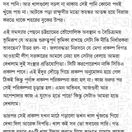
সব পানি। আর খালগুলো সচল না থাকায় সেই পানি কোনো পথই
খুঁজে পায় না। আটকে পড়া রাক্ষুসীর মতো ভয়ঙ্কর আতঙ্ক হয়ে বিরাজ
করতে থাকে শহরের বুকের উপর।
এই সমস্যার পেছনে চট্টগ্রামের ভৌগোলিক অবস্থান ও বৈচিত্র্যময়
ভূমিরূপ যে অত্যন্ত গুরুত্বপূর্ণ ভূমিকা রাখছে সেটা কি নীতি নির্ধারকরা
ভাবছেন? উত্তর হল- না। জলাবদ্ধতা নিরসনে যে মেগা প্রকল্প বিগত
আওয়ামী লীগ সরকারের আমলে নেয়া হল সেটার বেলায় আমরা
দেখলাম দুই সংস্থার প্রতিযোগিতা। সিটি করপোরেশন নাকি সিডিএ
প্রকল্প পাবে। এই ইঁদুর দৌড়ে গিয়ে প্রকল্প অনুমোদন হয়ে গেল
ঠিকই কিন্তু পূর্ণাঙ্গ প্রকল্প পরিকল্পনা করা হল না। কাজ শুরুর পর
সেই পরিকল্পনা চূড়ান্ত হল। এমন অভিনব, আজগুবী আর
অপেশাদার কাজ এ যুগেও হতে পারে! কিন্তু সেটাও আমরা হতে
দেখলাম।
তারপর সেই প্রকল্প যখন মাঠে গড়ালো তখন খাল খুঁজতে গিয়ে
দেখা দিল আরেক বিপত্তি। খাল কই সব তো ভবনের সারি। গত
কয়েক বছরে ৩৬টি খাল উদ্ধার করতে গিয়ে ভাঙতে হয়েছে কয়েক