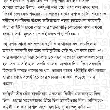
ছিল শহরের পানি প্রবাহের পথ। শুধু পানি প্রবাহ নয় সঙ্গে
যোগাযোগেরও উপায়। কর্ণফুলী নদী হয়ে আসা পণ্য এসব খাল
দিয়েই চলে যেত শহরের নানা প্রান্তে। ষাটের দশকে চাটগাঁ শহর দেখা
বর্ষীয়ান নাগরিকরা তাঁদের অভিজ্ঞতায় শহরে হাতেগোনা কয়েকটি
কাঁচা বা ইট বিছানো রাস্তা আর গরুর গাড়ি চলাচলের গল্প এখনো
বলেন। তখন মূলত নৌপথেই চলত পণ্য পরিবহন।
দ্ইু দশক আগে কাগজপত্রে ৭১টি খাল থাকার কথা শুনেছিলাম।
তারপর সরকারি কাগজের কাটাকুটিতে সেই সংখ্যা কমে হলো ৫৭।
আর জলাবদ্ধতা নিরসনে প্রায় ১০ বছর আগে যে মেগাপ্রকল্প নেয়া
হল সেখানে ঠাঁই হলো ৩৬টি খালের। এভাবে দিনে দিনে সরকারি
হিসেবেই কমছে খালের সংখ্যা। তাহলে বাস্তব পরিস্থিতি কী? বাস্তবে
হারিয়ে গেছে বলেই হিসেবের খাতায় নাম কাটা পড়েছে এসব
খালের।
কর্ণফুলী তীর ঘেঁষা বাকলিয়ায় একসময় বিস্তীর্ণ এলাকাজুড়ে বিল
ছিল। এছাড়া মহেশখালের তীরে ছিল ডাকাইত্যার বিল। হালিশহর-
কাট্টলী এলাকার বিশাল অংশ ছিল নিচু ভূমি। শুধু বর্ষায় নয়