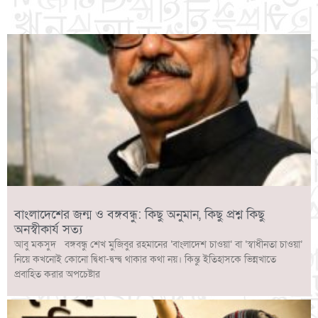
বাংলাদেশের জন্ম ও বঙ্গবন্ধু: কিছু অনুমান, কিছু প্রশ্ন কিছু
অনস্বীকার্য সত্য
আবু মকসুদ বঙ্গবন্ধু শেখ মুজিবুর রহমানের ‘বাংলাদেশ চাওয়া’ বা ‘স্বাধীনতা চাওয়া’
নিয়ে কখনোই কোনো দ্বিধা-দ্বন্দ্ব থাকার কথা নয়। কিন্তু ইতিহাসকে ভিন্নখাতে
প্রবাহিত করার অপচেষ্টার