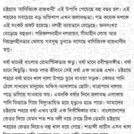
চট্টগ্রাম ‘বাণিজ্যিক রাজধানী’ এই উপাধি পেয়েছে বহু বছর হল। এই
শহরের সবচেয়ে বড় অভিশাপ এখন জলাবদ্ধতা। গত কয়েক দশকে
এই সংকট প্রকট হয়েছে। নগরী আয়তনে বেড়েছে। জনসংখ্যা
বেড়েছে বহুগুণ। পরিকল্পনাহীন নগরায়ন, সীমাহীন লোভ আর
নিয়ন্ত্রণহীনতার খেলায় সবসুদ্ধ ডুবতে বসেছে বাণিজ্যিক রাজধানীর
স্বপ্ন।
বর্ষা মানেই বাংলার রোমান্টিকতার ঋতু। বর্ষা মানে রবীন্দ্রসঙ্গীত। বর্ষা
মানে খিচুড়ি। অথচ নগর জীবনে সেই বর্ষা এক আতঙ্ক এখন। চট্টগ্রাম
শহরে বর্ষা মানে খাল নালা উপচে ডুবে যাওয়া সড়ক। কোমর পানি
ঠেলে সাধারণ মানুষের অফিস-আদালতে ছোটা। যাত্রাপথে নালায়
পড়ে তলিয়ে যাওয়ার ভয়। এমনকি বর্ষার দিনে জলাবদ্ধ এলাকায়
পানি ডিঙাতে গিয়ে বিদ্যুতায়িত হয়ে মৃত্যুও হতে পারে। আমাদের
চট্টগ্রাম শহরে বর্ষা এখন তাই এক বিভীষিকার নাম। বাংলাদেশের
ভেতর দিয়ে যেমন শত শত নদী বয়ে গেছে ঠিক তেমনি চট্টগ্রাম
শহরের ভেতর দিয়েও বহু খাল বয়ে গেছে। শতাব্দী প্রাচীন এসব খাল