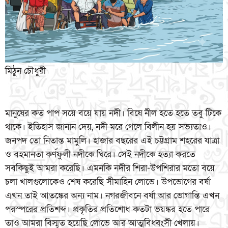
মিঠুন চৌধুরী
মানুষের কত পাপ সয়ে বয়ে যায় নদী। বিষে নীল হতে হতে তবু টিকে
থাকে। ইতিহাস জানান দেয়, নদী মরে গেলে বিলীন হয় সভ্যতাও।
জনপদ তো নিতান্ত মামুলি। হাজার বছরের এই চট্টগ্রাম শহরের যাত্রা
ও বহমানতা কর্ণফুলী নদীকে ঘিরে। সেই নদীকে হত্যা করতে
সবকিছুই আমরা করেছি। এমনকি নদীর শিরা-উপশিরার মতো বয়ে
চলা খালগুলোকেও শেষ করেছি সীমাহিন লোভে। উপভোগের বর্ষা
এখন তাই আতঙ্কের অন্য নাম। নগরজীবনে বর্ষা আর ভোগান্তি এখন
পরস্পরের প্রতিশব্দ। প্রকৃতির প্রতিশোধ কতটা ভয়ঙ্কর হতে পারে
তাও আমরা বিস্মৃত হয়েছি লোভে আর আত্মবিধ্বংসী খেলায়।