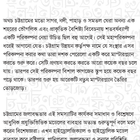
অথচ চট্টগ্রামের মতো সাগর, নদী, পাহাড় ও সমতল ঘেরা অনন্য এক
শহরের ভৌগলিক এবং প্রাকৃতিক বৈশিষ্ট্য বিবেচনায় শতবর্ষব্যাপী
একটি পরিকল্পনা নেয়া উচিত ছিল বহু আগেই। সেই মহাপরিকল্পনা
ধরেই আগানো যেত। চট্টগ্রাম উন্নয়ন কর্তৃপক্ষ নামে যে সংস্থার এসব
পরিকল্পনা করার কথা তারা দশক পেরেলো একটি করে মাস্টারপ্ল্যান
করতে শুরু করে। সেটি প্রণয়ন করতে করতে আরো কয়েক বছর চলে
যায়। তারপর সেই পরিকল্পনা বিশাল কাগজের স্তুপ হয়ে কয়েক বছর
পড়ে থাকে। তারপর শুরু হয় আরেকটি নতুন মাস্টারপ্ল্যান তৈরির
তোড়জোড়।
চট্টগ্রামের জলাবদ্ধতার এই সমস্যাটির কার্যকর সমাধান ও বিশ্লেষণে
আধুনিক প্রযুক্তিভিত্তিক মডেলের ব্যবহার অত্যন্ত গুরুত্বপূর্ণ বলে মনে
করেন বিশেষজ্ঞরা। এখন হাইড্রোলজিক্যাল ও হাইড্রোলিক মডেল
ব্যবহার করে বৃষ্টিপাত, পানিপ্রবাহ, জলাবদ্ধতা ও বন্যার পরিস্থিতি