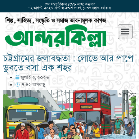
এখন সময়:বিকাল ৪:২৭- আজ: শুক্রবার
৭ই আগস্ট, ২০২৬ খ্রিস্টাব্দ-২৩শে শ্রাবণ, ১৪৩৩ বঙ্গাব্দ-বর্ষাকাল
চট্টগ্রামের জলাবদ্ধতা : লোভে আর পাপে
ডুবতে বসা এক শহর
জুলাই ২, ২০২৬
৭:৪২ অপরাহ্ণ