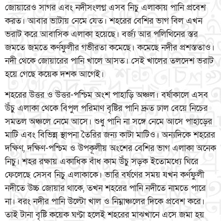
জোয়ারেও সাগর এবং নদীসংলগ্ন এসব নিচু এলাকায় পানি প্রবেশ
করত। আবার ভাটায় নেমে যেত। শহরের বেশির ভাগ বিল এখন
ভরাট করে আবাসিক এলাকা হয়েছে। বর্জ্য আর পলিথিনের স্তর
জমতে জমতে কর্ণফুলীর গভীরতা কমেছে। কমেছে নদীর প্রশস্ততাও।
নদী থেকে জোয়ারের পানি খালে আসত। সেই খালের তলদেশ ভরাট
হয়ে গেছে কয়েক দশক আগেই।
শহরের উত্তর ও উত্তর-পশ্চিম অংশ পাহাড়ি অঞ্চল। বর্ষাকালে এসব
উঁচু এলাকা থেকে বিপুল পরিমাণ বৃষ্টির পানি দ্রুত ঢাল বেয়ে নিচের
সমতল অঞ্চলে নেমে আসে। শুধু পানি না সঙ্গে নেমে আসে পাহাড়ের
মাটি এবং বিভিন্ন স্থাপনা তৈরির জন্য কাটা মাটিও। অন্যদিকে শহরের
দক্ষিণ, দক্ষিণ-পশ্চিম ও উপকূলীয় অংশের বেশির ভাগ এলাকা অনেক
নিচু। শহর রক্ষায় একাধিক বাঁধ কাম উঁচু সড়ক ইতোমধ্যে ঘিরে
ফেলেছে সেসব নিচু এলাকাকে। ভারি বর্ষণের সময় যখন কর্ণফুলী
নদীতে উচ্চ জোয়ার থাকে, তখন শহরের পানি নদীতে নামতে পারে
না। বরং নদীর পানি উল্টো খাল ও নিম্নাঞ্চলের দিকে প্রবেশ করে।
তাই টানা বৃষ্টি কয়েক ঘণ্টা হলেই শহরের মাঝখানে এসে জমা হয়