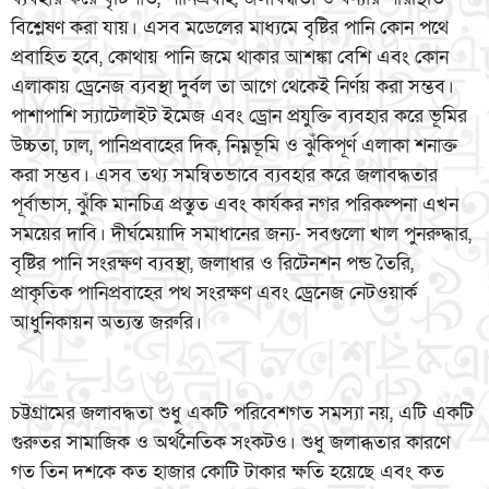
বিশ্লেষণ করা যায়। এসব মডেলের মাধ্যমে বৃষ্টির পানি কোন পথে
প্রবাহিত হবে, কোথায় পানি জমে থাকার আশঙ্কা বেশি এবং কোন
এলাকায় ড্রেনেজ ব্যবস্থা দুর্বল তা আগে থেকেই নির্ণয় করা সম্ভব।
পাশাপাশি স্যাটেলাইট ইমেজ এবং ড্রোন প্রযুক্তি ব্যবহার করে ভূমির
উচ্চতা, ঢাল, পানিপ্রবাহের দিক, নিম্নভূমি ও ঝুঁকিপূর্ণ এলাকা শনাক্ত
করা সম্ভব। এসব তথ্য সমন্বিতভাবে ব্যবহার করে জলাবদ্ধতার
পূর্বাভাস, ঝুঁকি মানচিত্র প্রস্তুত এবং কার্যকর নগর পরিকল্পনা এখন
সময়ের দাবি। দীর্ঘমেয়াদি সমাধানের জন্য- সবগুলো খাল পুনরুদ্ধার,
বৃষ্টির পানি সংরক্ষণ ব্যবস্থা, জলাধার ও রিটেনশন পন্ড তৈরি,
প্রাকৃতিক পানিপ্রবাহের পথ সংরক্ষণ এবং ড্রেনেজ নেটওয়ার্ক
আধুনিকায়ন অত্যন্ত জরুরি।
চট্টগ্রামের জলাবদ্ধতা শুধু একটি পরিবেশগত সমস্যা নয়, এটি একটি
গুরুতর সামাজিক ও অর্থনৈতিক সংকটও। শুধু জলাব্ধতার কারণে
গত তিন দশকে কত হাজার কোটি টাকার ক্ষতি হয়েছে এবং কত