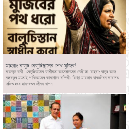
মাহরাং বালুচ বেলুচিস্থানের শেখ মুজিব!
ফজলুল বারী বেলুচিস্তানের স্বাধীনতা আন্দোলনের নেত্রী ডা: মাহরাং বালুচ আজ
বঙ্গবন্ধুর মতোই পাকিস্তানের কারাগারে বন্দিনী। মিথ্যা মামলায় যাবজ্জীবন কারাদণ্ড
দণ্ডিত হয়ে মানবেতর জীবন যাপন