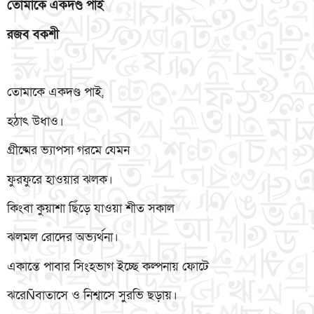
তোমাকে
একদণ্ড
পাই
রজব
বকশী
তোমাকে একদণ্ড পাই,
হঠাৎ উধাও।
গ্রীষ্মের ভ্যাপসা গরমে যেমন
ফুরফুরে হাওয়ার ঝলক।
কিংবা কুয়াশা ছিঁড়ে যাওয়া শীত সকাল
ঝলমল রোদের অভ্যর্থনা।
একান্তে পাবার সিংহভাগ ইচ্ছে কল্পনায় ফোটে
ঝরেÑবাতাসে ও নিশ্বাসে সুরভি ছড়ায়।