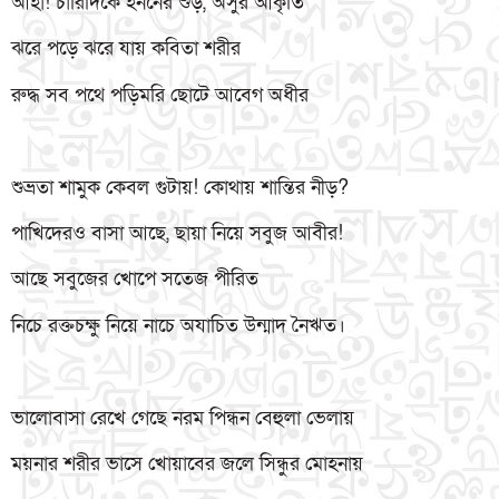
আহা! চারিদিকে হননের শুঁড়, অসুর আকৃতি
ঝরে পড়ে ঝরে যায় কবিতা শরীর
রুদ্ধ সব পথে পড়িমরি ছোটে আবেগ অধীর
শুভ্রতা শামুক কেবল গুটায়! কোথায় শান্তির নীড়?
পাখিদেরও বাসা আছে, ছায়া নিয়ে সবুজ আবীর!
আছে সবুজের খোপে সতেজ পীরিত
নিচে রক্তচক্ষু নিয়ে নাচে অযাচিত উন্মাদ নৈঋত।
ভালোবাসা রেখে গেছে নরম পিন্ধন বেহুলা ভেলায়
ময়নার শরীর ভাসে খোয়াবের জলে সিন্ধুর মোহনায়