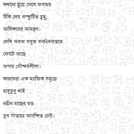
কখনো ছুঁয়ে ঘেসে ফণাময়
উঁকি দেয় প্রস্ফুটিত চুমু,
আলিঙ্গনের আমন্ত্রণ।
দেখি অবাধ সবুজ বনÑবনান্তরে
ফোটে আছে
অপার সৌন্দর্যলীলা।
কাচঘেরা এক ম্যাজিক সমুদ্রে
হাবুডুবু খাই
রঙীন মাছের মত
ডুব সাঁতারে আনন্দিত ঢেউ।