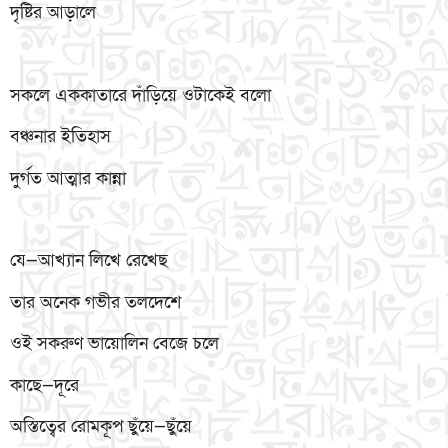
দৃষ্টির আড়ালে
সকলে এককাতারে দাঁড়িয়ে ওটাকেই বলো
বঞ্চনার ইতিহাস
দুর্গত আত্মার কান্না
যে—আখ্যান লিখে রেখেছ
তার অনেক গভীর তলদেশে
ওই সকরুণ ভায়োলিন বেজে চলে
কাছে—দূরে
অস্তিত্বের রোমকূপ ছঁুয়ে—ছঁুয়ে