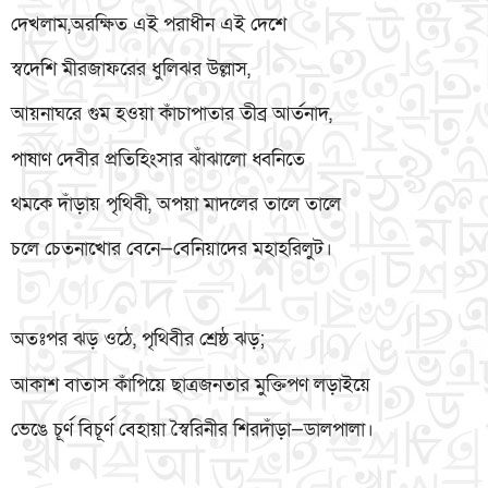
দেখলাম,অরক্ষিত এই পরাধীন এই দেশে
স্বদেশি মীরজাফরের ধুলিঝর উল্লাস,
আয়নাঘরে গুম হওয়া কাঁচাপাতার তীব্র আর্তনাদ,
পাষাণ দেবীর প্রতিহিংসার ঝাঁঝালো ধ্বনিতে
থমকে দাঁড়ায় পৃথিবী, অপয়া মাদলের তালে তালে
চলে চেতনাখোর বেনে—বেনিয়াদের মহাহরিলুট।
অতঃপর ঝড় ওঠে, পৃথিবীর শ্রেষ্ঠ ঝড়;
আকাশ বাতাস কাঁপিয়ে ছাত্রজনতার মুক্তিপণ লড়াইয়ে
ভেঙে চূর্ণ বিচূর্ণ বেহায়া স্বৈরিনীর শিরদাঁড়া—ডালপালা।