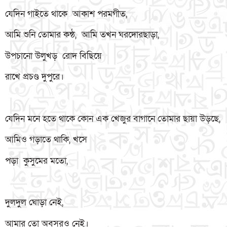
যেদিন গাইতে থাকে আকাশ পরমগীত,
আমি শুনি তোমার কন্ঠ, আমি তখন ঘরদোরছাড়া,
উপচানো উলুখড় রোদ বিছিয়ে
রাখে প্রচণ্ড দুপুরে।
যেদিন মনে হতে থাকে কোন এক খেজুর বাগানে তোমার ছায়া উড়ছে,
আমিও গড়াতে থাকি, খসে
পড়া কুসুমের মতো,
দুলদুল ঘোড়া নেই,
আমার তো অবসরও নেই।