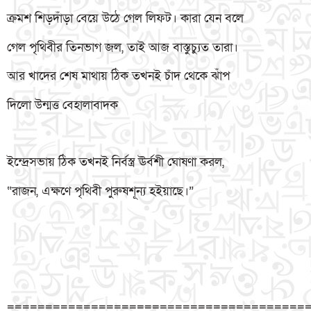
ক্রমশ শিড়দাঁড়া বেয়ে উঠে গেল লিফট। কারা যেন বলে
গেল পৃথিবীর তিনভাগ জল, তাই আজ বাস্তুচ্যুত তারা।
আর খাদের শেষ মাথায় ঠিক তখনই চাঁদ থেকে ঝাঁপ
দিলো উন্মত্ত বেহালাবাদক
ইন্দ্রেসভায় ঠিক তখনই নির্বস্ত্র ঊর্বশী ঘোষণা করল,
“রাজন, এক্ষণে পৃথিবী পুরুষশূন্য হইয়াছে।”
=======================================