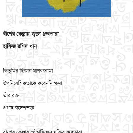
বাঁশের
কেল্লায় জ্বলে ধ্রুবতারা
হাফিজ
রশিদ
খান
তিতুমির ছিলেন মানববোমা
উপনিবেশিকতাকে করেননি ক্ষমা
তাঁর রক্ত
প্রগাঢ় স্বদেশভক্ত
বাঁশের কেল্লায় গেঁথেছিলেন মুক্তির ধ্রুবতারা