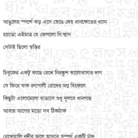
আঙুলের স্পর্শে ঝড় এসে ভেঙে দেয় ধানক্ষেতের ধ্যান
হয়তো এইমাত্র যে ফেললো নি:শ্বাস
সেটাই ছিলো স্বস্তির
চিবুকের একটু কাছে রেখে নিরঙ্কুশ ভালোবাসার দাগ
সে ফিরে যাক রুপোলী রোদের মগ্ন বিকেলে
কিছুটা এলোমেলো বাতাসে শুধু দুলবে ধানগাছ
আবার আগের মতো সব ঠিকঠাক
বেখেয়ালি নদীর জলে ভাসবে সম্পূর্ণ একটি চাঁদ