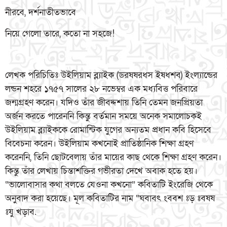
নীরবে, দর্শনাতীতভাবে
নিয়ে গেলো তারে, কতো না সহজে!
লেখক পরিচিতিঃ উইলিয়াম ব্ল্যাইক (ডরষষরধস ইষধশব) ইংল্যান্ডের
লন্ডন শহরে ১৭৫৭ সালের ২৮ নভেম্বর এক মধ্যবিত্ত পরিবারে
জন্মগ্রহণ করেন। যদিও তাঁর জীবদ্দশায় তিনি তেমন জনপ্রিয়তা
অর্জন করতে পারেননি কিন্তু বর্তমান সময়ে অনেক সমালোচকই
উইলিয়াম ব্ল্যাইককে রোমান্টিক যুগের অন্যতম প্রধান কবি হিসেবে
বিবেচনা করেন। উইলিয়াম কখনোই প্রাতিষ্ঠানিক শিক্ষা গ্রহণ
করেননি, তিনি ছোটবেলায় তাঁর মায়ের কাছ থেকে শিক্ষা গ্রহণ করেন।
কিন্তু তাঁর লেখায় চিন্তাশক্তির গভীরতা দেখে অবাক হতে হয়।
“ভালোবাসার কথা বলতে যেওনা কখনো” কবিতাটি ইংরেজি থেকে
অনুবাদ করা হয়েছে। মূল কবিতাটির নাম “ঘবাবৎ ংববশ ঃড় ঃবষষ
ঃযু খড়াব.