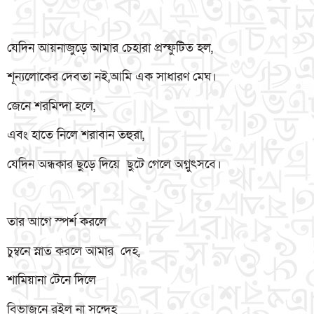
যেদিন আয়নাজুড়ে আমার চেহারা প্রস্ফুটিত হল,
শূন্যলোকের দেবতা নই,আমি এক সাধারণ মেঘ।
জেনে শরমিন্দা হলে,
এবং হাতে নিলে শরাবান তহুরা,
যেদিন অন্ধকার ছুড়ে দিয়ে ছুটে গেলে অগ্নুৎসবে।
তার আগে স্পর্শ করলে
চুম্বনে স্নাত করলে আমার দেহ,
শামিয়ানা টেনে দিলে
বিভাজনে রইল না সন্দেহ