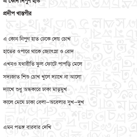
এ
কোন
নিপুণ
হাত
প্রদীপ
খাস্তগীর
এ কোন নিপুণ হাত ঢেকে দেয় চোখ
হাতের ওপারে থাকে জ্যোৎস্না ও রোদ
এখনও যথারীতি ফুল ফোটে পাপড়ি মেলে
সদ্যজাত শিশু চোখ খুলে দ্যাখে না আলো
দ্যাখে শুধু অন্ধকারে ঢাকা মাতৃমুখ
কালে মেঘে ঢাকা বেলা—অবেলার সুখ—দুখ
এমন পতঙ্গ বারবার দেখি