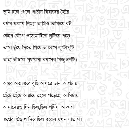
তুমি চলে গেলে প্রাচীন বিষাদের হৈরৈ
বর্ষার ফলায় নিমগ্ন আমিও তাকিয়ে রই।
কেঁপে কেঁপে ওঠে,মাটিতে লুটিয়ে পড়ে
তারে ছুঁয়ে দিতে গিয়ে আবেগে লুটোপুটি
আহা আঁচলে পুষলেনা বয়সের কিছু ত্রুটি।
অন্তর অভ্যন্তরে বৃষ্টি আদরে ডানা ঝাপটায়
হেঁটে হেঁটে আশ্রয়ে হেলে পড়েছো আমিটায়
আমাদেরও দিন ছিল,ছিল পূর্ণিমা আকাশ
স্বপ্নেরা উড়াল দিয়েছিল বয়েস যখন সাতাশ।