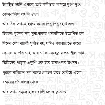
উপস্থিত হয়নি এখনো, তাই কবিতার আসরে দুঃখ দুঃখ
কোলবালিশ পায়নি তারা।
আর ঠিক তখনই হ্যামেলিনের পিছু পিছু হেঁটে এল
চিররুগ্ন বৃক্ষের দল, ঘুনপোকার পদাবলিতে উল্লেখিত হল
দিনের শেষ মানেই সূর্যাস্ত নয়, যদিও ক্যাবারেতে কারো
কোনও আপত্তি নেই, আর নৌকা যেহেতু সন্তরনশীল, তাই
তিমিদের পাড়ায় এক্ষুণি শুরু হবে জনগণনার উৎসব।
পুরনো নাবিকের দল মদের বোতল হাতে বেরিয়ে এলো
বন্দরের গণিকালয় থেকে
আর তখন সমুদ্রে হাওয়াবাজী চলছে তুখোড়।