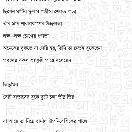
ছিলেন মাটির ফুলÑ গভীরে শেকড় গাড়া
তাঁর প্রাণ শারদাকাশের উজ্জ্বলতা
লক্ষ—লক্ষ চোখের শুভ্রতা
অনেকের বুঝতে যা দেরি হয়, তিনি তা দ্রুতই বুঝেছেন
প্রবলের সকল ভ্রƒকুটি পায়ে দলেছেন
তিতুমির
বৈরী বাতাসের বুকে ছুটে চলা তীব্র তির
যা আছে তা নিয়ে হার্মাদ ঔপনিবেশিকের পালে