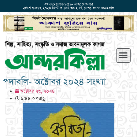
এখন সময়:রাত ৯:৫৯- আজ: সোমবার
২৫শে নভেম্বর, ২০২৪ খ্রিস্টাব্দ-১০ই অগ্রহায়ণ, ১৪৩১ বঙ্গাব্দ-হেমন্তকাল
পদাবলি- অক্টোবর ২০২৪ সংখ্যা
অক্টোবর ২৩, ২০২৪
৯:৪৪ অপরাহ্ণ