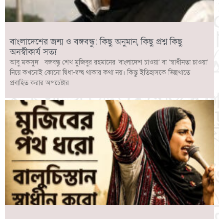
বাংলাদেশের জন্ম ও বঙ্গবন্ধু: কিছু অনুমান, কিছু প্রশ্ন কিছু
অনস্বীকার্য সত্য
আবু মকসুদ বঙ্গবন্ধু শেখ মুজিবুর রহমানের ‘বাংলাদেশ চাওয়া’ বা ‘স্বাধীনতা চাওয়া’
নিয়ে কখনোই কোনো দ্বিধা-দ্বন্দ্ব থাকার কথা নয়। কিন্তু ইতিহাসকে ভিন্নখাতে
প্রবাহিত করার অপচেষ্টার