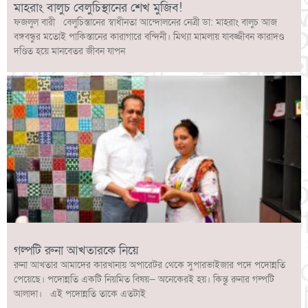
মাহরাং বালুচ বেলুচিস্থানের শেখ মুজিব!
ফজলুল বারী বেলুচিস্তানের স্বাধীনতা আন্দোলনের নেত্রী ডা: মাহরাং বালুচ আজ
বঙ্গবন্ধুর মতোই পাকিস্তানের কারাগারে বন্দিনী। মিথ্যা মামলায় যাবজ্জীবন কারাদণ্ড
দণ্ডিত হয়ে মানবেতর জীবন যাপন
গল্পটি রুনা আখতারকে নিয়ে
রুনা আখতার আমাদের কারখানায় অপারেটর থেকে সুপারভাইজার পদে পদোন্নতি
পেয়েছে। পদোন্নতি একটি নিয়মিত বিষয়— অনেকেরই হয়। কিন্তু রুনার গল্পটি
আলাদা। এই পদোন্নতি তাকে এতটাই