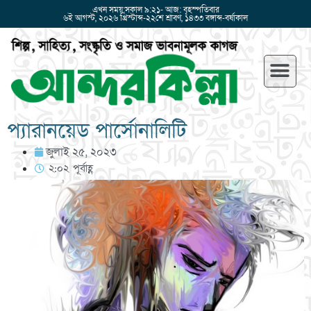
এখন সময়:সকাল ৯:২১- আজ: বৃহস্পতিবার
৬ই আগস্ট, ২০২৬ খ্রিস্টাব্দ-২২শে শ্রাবণ, ১৪৩৩ বঙ্গাব্দ-বর্ষাকাল
প্যারানয়েড পার্সোনালিটি
জুলাই ২৫, ২০২৩
২:০২ পূর্বাহ্ণ