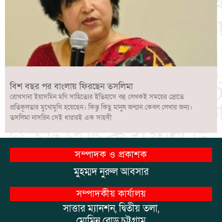
বিশ বছর পর বাংলায় ফিরছেন তসলিমা
রোখসানা ইয়াসমিন মণি সাহিত্যের ইতিহাসে বহু লেখকই সময়ের স্রোতে
প্রতিকূলতার মুখোমুখি হয়েছেন। কিন্তু কিছু মানুষ জন্মান কেবল লেখার জন্য।
তসলিমা নাসরিন সেই ধারারই এক সাহসী
সম্পাদক ও প্রকাশক
মুহম্মদ নুরুল আবসার
সম্পাদকীয় কার্যালয়
সাত্তার ম্যানশন, দ্বিতীয় তলা,
মোমিন রোড,চট্টগ্রাম