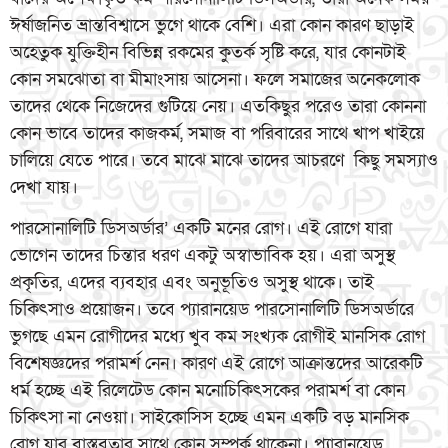
ঈর্ষাজনিত ভ্রান্তবিশ্বাসে ভুগে থাকে বেশি। এরা কোন কারণ ছাড়াই
অহেতুক যুক্তিহীন বিভিন্ন রকমের কুতর্ক সৃষ্টি করে, যার কোনটাই
কোন সমঝোতা বা মীমাংসায় আসেনা। ফলে সমাজের অনেকলোক
তাদের থেকে নিজেদের গুটিয়ে নেয়। এতকিছুর পরেও তারা কোননা
কোন ভাবে তাদের কাজকর্ম, সমাজ বা পরিবারের সাথে খাপ খাইয়ে
চালিয়ে যেতে পারে। তবে মাঝে মাঝে তাদের আচরণে কিছু সমস্যাও
দেখা যায়।
পারসোনালিটি ডিসঅর্ডার’ একটি মনের রোগ। এই রোগে যারা
ভোগেন তাদের চিন্তার ধরণ একটু অস্বাভাবিক হয়। এরা অসুস্থ
প্রকৃতির, এদের ব্যবহার এবং অনুভূতিও অসুস্থ থাকে। তাই
চিকিৎসাও প্রয়োজন। তবে প্যারানয়েড পারসোনালিটি ডিসঅর্ডারে
ভুগছে এমন রোগীদের মধ্যে খুব কম সংখ্যক রোগীই মানসিক রোগ
বিশেষজ্ঞদের পরামর্শ নেন। কারণ এই রোগে আক্রান্তদের আরেকটি
ধর্ম হচ্ছে এই রিলেটেড কোন মনোচিকিৎসকের পরামর্শ বা কোন
চিকিৎসা না নেওয়া। সাইকোসিস হচ্ছে এমন একটি বড় মানসিক
রোগ যার বাস্তবতার সাথে কোন সম্পর্ক থাকেনা। প্যারানয়েড