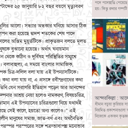
পদে পদোন্নতি পেয়েছ
টাব্দের ২৫ জানুয়ারি ৮২ বছর বয়সে মৃত্যুবরণ
হয়। কিন্তু রুনার গল
বা গোধূলির আলো। সন্ধ্যার অন্ধকার ঘনিয়ে আসার ঠিক
থাপন করা হয়েছে দ্বাদশ শতকের শেষ পাদে
ালের অন্তিম মুহূর্তটিকে। প্রাকৃতজন বলতে মূলত
মানুষকে বুঝানো হয়েছে। অর্থাৎ ঘনায়মান
 থেকে কঠিন ও দুর্বিষহ পরিস্থিতির সম্মুখে
ে। বলাবাহুল্য, এ সময়ে বাংলার সামাজিক,
্পিক চিত্র-দলিল বলা যায় এই উপন্যাসটিকে।
বলা যায় না, এ প্রসঙ্গে রবীন্দ্রনাথের কথা
বে তিনি যেন সরাসরি ইতিহাস পড়েন আর আনন্দের
ল্পনার আশ্রয় নেয়া হলেও নামকরণ, বিষয়চরিত্র,
আন্দরকিল্লা : আ
ামান এই উপন্যাসের চরিত্রগুলো নিয়ে যথার্থই
ধীমান বড়ুয়া কুরিয়ার স
নিয়মিত প্রকাশনাগুলো 
রেছে সেই কালে, হয়তো অন্য কালেও।” এই
নিজেকে একজন কৃতজ্ঞ ও
ীন মানুষের সমাজ, জাত-বর্ণ এবং অর্থনৈতিক
এবং পরস্পর পরস্পরের সঙ্গে শত্রুভাবাপন্ন মনোভাব