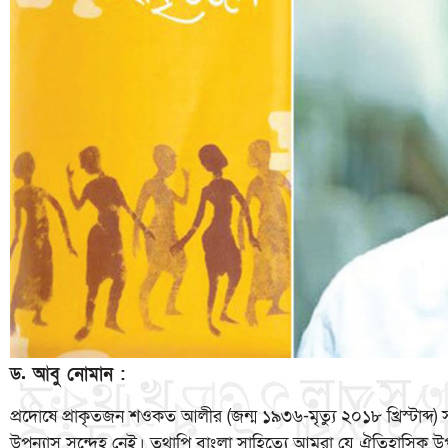
ড. আবু নোমান :
প্রদোষে প্রাকৃতজন শওকত আলীর (জন্ম ১৯৩৬-মৃত্যু ২০১৮ খ্রিস্টাব
উপন্যাস সন্দেহ নেই। তথাপি বাংলা সাহিত্যে আমরা যে ঐতিহাসিক উপন