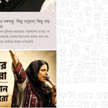
ঙ্গবন্ধু: কিছু অনুমান, কিছু প্রশ্ন
্য
েখ মুজিবুর রহমানের ‘বাংলাদেশ চাওয়া’ বা
 কখনোই কোনো দ্বিধা-দ্বন্দ্ব থাকার কথা নয়।
াতে প্রবাহিত করার অপচেষ্টার