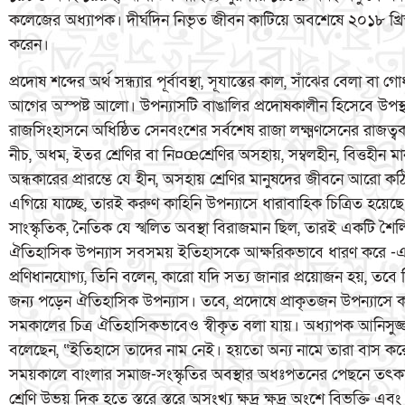
কলেজের অধ্যাপক। দীর্ঘদিন নিভৃত জীবন কাটিয়ে অবশেষে ২০১৮ খ্রিস্
করেন।
প্রদোষ শব্দের অর্থ সন্ধ্যার পূর্বাবস্থা, সূযাস্তের কাল, সাঁঝের বেলা 
আগের অস্পষ্ট আলো। উপন্যাসটি বাঙালির প্রদোষকালীন হিসেবে উপস্
রাজসিংহাসনে অধিষ্ঠিত সেনবংশের সর্বশেষ রাজা লক্ষ্মণসেনের রাজত্বক
নীচ, অধম, ইতর শ্রেণির বা নি¤œশ্রেণির অসহায়, সম্বলহীন, বিত্তহীন 
অন্ধকারের প্রারম্ভে যে হীন, অসহায় শ্রেণির মানুষদের জীবনে আরো কঠিন
এগিয়ে যাচ্ছে, তারই করুণ কাহিনি উপন্যাসে ধারাবাহিক চিত্রিত হয়েছ
সাংস্কৃতিক, নৈতিক যে স্খলিত অবস্থা বিরাজমান ছিল, তারই একটি শৈল
ঐতিহাসিক উপন্যাস সবসময় ইতিহাসকে আক্ষরিকভাবে ধারণ করে -এ কথা 
প্রণিধানযোগ্য, তিনি বলেন, কারো যদি সত্য জানার প্রয়োজন হয়, ত
জন্য পড়েন ঐতিহাসিক উপন্যাস। তবে, প্রদোষে প্রাকৃতজন উপন্যাসে ক
সমকালের চিত্র ঐতিহাসিকভাবেও স্বীকৃত বলা যায়। অধ্যাপক আনিসুজ্জ
বলেছেন, “ইতিহাসে তাদের নাম নেই। হয়তো অন্য নামে তারা বাস ক
সময়কালে বাংলার সমাজ-সংস্কৃতির অবস্থার অধঃপতনের পেছনে তৎকাল
শ্রেণি উভয় দিক হতে স্তরে স্তরে অসংখ্য ক্ষুদ্র ক্ষুদ্র অংশে বিভক্তি 