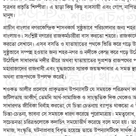
সূত্রধর প্রভৃতি শিল্পীরা। এ ছাড়া কিছু কিছু ব্যবসায়ী এবং গোপ, না
মানুষ।
প্রাচীন বাংলার নগরকেন্দ্রিক শাসনকার্য সুষ্ঠুভাবে পরিচালনার জন্য শহ
বাংলায়ও। সংশ্লিষ্ট নগরের রাজকর্মচারীরা বাস করতো শহরে। রাজকার্য
করতো সেখানে। এসব বসতি ও যাতায়াতের পথকে ভিত্তি করে গড়ে উঠে
সুষ্ঠুভাবে সম্পন্ন হওয়ার জন্য শহর-নগর ও নদীকে কেন্দ্র করে গড়ে 
উঠেছিল সাধারণত নদীর তীরে অথবা যাতায়াতের সুপ্রশস্ত রাজপথের পার্শ্
মহারাজাদের রাজধানী এবং যুদ্ধজয়ের স্মারক জয়স্কন্দাবার এ সমস্ত স
অথবা রাজপথকে উপলক্ষ করেই।
শওকত আলীর প্রদোষে প্রাকৃতজন উপন্যাসটি যে সময়কে পরিক্রমণ ক
জটিলতায় আকীর্ণ, তেমনি আর্থ-সামাজিক ও সাংস্কৃতিক দিক থেকেও অতী
সাধারণত জীবিকা নির্বাহ করতো, যে চিন্তা চেতনায় ব্যাপৃত থাকতো 
চিন্তা-চেতনা, ভাবনা সে সময়কে ধারণ করেছে পুরোমাত্রায়। মমত্ববো
সচেতনতা চরিত্রগুলোকে কদাচিৎ সময়োত্তীর্ণ করেছে বলে মনে হয়। 
সমাজ, সংস্কৃতি, ঘটনাপ্রবাহ বিধৃত হয়েছে তাতে উপন্যাসটিকে সার্থক