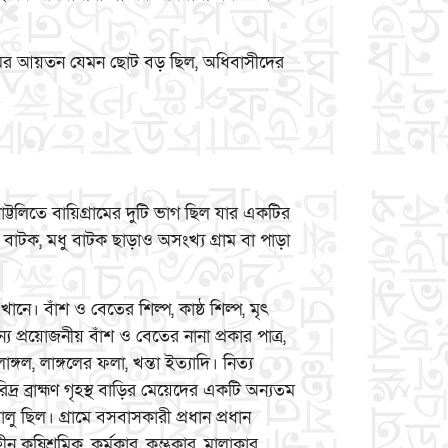
গ্রামের আয়তন যেমন ছোট বড় ছিল, অধিবাসীদের
াট্টলিতে বায়িগ্রামের দুটি ভাগ ছিল যার একটির
্থ বাটক, মধু বাটক ছাড়াও অসংখ্য গ্রাম বা পাড়া
ানে। বাঁশ ও বেতের শিল্প, কাষ্ঠ শিল্প, মৃৎ
জন্য প্রয়োজনীয় বাঁশ ও বেতের নানা প্রকার পাত্র,
্গল, লাঙ্গলের ফলা, খন্তা ইত্যাদি। নিত্য
রিদ্র ব্রাহ্মণ গৃহস্থ বাড়ির মেয়েদের একটি অন্যতম
ালু ছিল। গ্রামে বসবাসকারী প্রধান প্রধান
ীন কৃষিশ্রমিক, কর্মকার, কুম্ভকার, মালাকার,