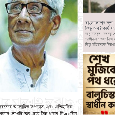
বাংলাদেশের জন্ম ও ব
কিছু অনস্বীকার্য সত
আবু মকসুদ বঙ্গবন্ধু শ
‘স্বাধীনতা চাওয়া’ নিয়ে
কিন্তু ইতিহাসকে ভিন্নখ
্দ) সবচেয়ে আলোচিত উপন্যাস, এবং ঐতিহাসিক
্যাস দেখেছি তার চেয়ে ভিন্ন ধারার, নি¤œবিত্ত