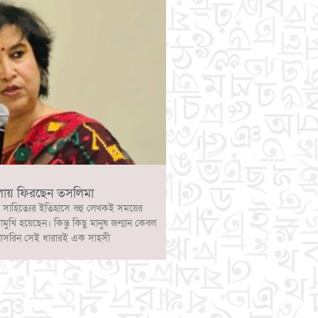
লায় ফিরছেন তসলিমা
 সাহিত্যের ইতিহাসে বহু লেখকই সময়ের
োমুখি হয়েছেন। কিন্তু কিছু মানুষ জন্মান কেবল
নাসরিন সেই ধারারই এক সাহসী