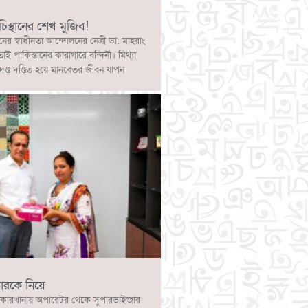
চিস্থানের শেখ মুজিব!
নের স্বাধীনতা আন্দোলনের নেত্রী ডা: মাহরাং
োই পাকিস্তানের কারাগারে বন্দিনী। মিথ্যা
দণ্ড দণ্ডিত হয়ে মানবেতর জীবন যাপন
ারকে নিয়ে
কারখানায় অপারেটর থেকে সুপারভাইজার