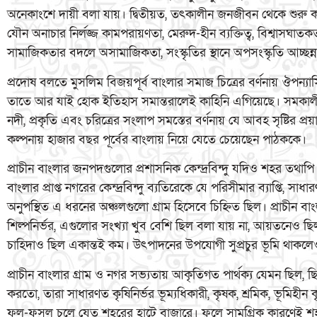
অনেকাংশে দায়ী বলা যায়। দ্বিতীয়ত, তৎকালীন জনজীবন থেকে শুরু করে রাষ
যৌন অনাচার নির্লজ্জ কামপরায়ণতা, মেরুদ-হীন ব্যক্তিত্ব, বিশ্বাসঘাত
সামাজিকতার বদলে অসামাজিকতা, সংস্কৃতির স্থানে অপসংস্কৃতি আচ্ছ
প্রদোষ বলতে মুসলিম বিজয়পূর্ব বাংলার সমাজ চিত্রের বর্ণনায় ঔপ
তাতে আর যাই হোক ইতিহাস সমান্তরালেই কাহিনি এগিয়েছে। সমকালীন 
নদী, প্রকৃতি এবং চরিত্রের সংলাপ সমস্তের বর্ণনায় যে আবহ সৃষ্টির 
কল্পনায় হাজার বছর পূর্বের বাংলায় নিয়ে যেতে চেয়েছেন পাঠককে।
প্রাচীন বাংলার জনপদগুলোর প্রশাসনিক কেন্দ্রবিন্দু যদিও শহর তথাপি 
বাংলার প্রাপ্ত নগরের কেন্দ্রবিন্দু ব্যতিরেকে যে পরিসীমার ব্যাপ্তি,
অনুপস্থিত এ ধরনের অঞ্চলগুলো গ্রাম হিসেবে চিহ্নিত ছিল। প্রাচীন বাংলার গ
শিল্পনির্ভর, এগুলোর সংখ্যা খুব বেশি ছিল বলা যায় না, আয়তনেও ছিল 
চাহিদাও ছিল একান্তই কম। উৎপাদনের উপযোগী সুপ্রচুর ভূমি থাকলে
প্রাচীন বাংলার গ্রাম ও নগর সভ্যতায় আকৃতিগত পার্থক্য যেমন ছিল, ছিল
করতো, তারা সাধারণত কৃষিনির্ভর ভূম্যধিকারী, কৃষক, শ্রমিক, ভূমিহীন ক
ফল-ফসল চলে যেত শহরের হাটে বাজারে। ফলে সামগ্রিক কারণেই শহর