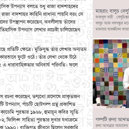
হাসিক উপন্যাস বলতে শুধু রাজা বাদশাহদের
মাহরাং বালুচ বেলু
াজা বাদশাহর কাহিনি প্রাধান্য পায়নি বরং সে
ফজলুল বারী বেলুচিস্তা
দের উপস্থাপন করেছেন, অবলীলায় তাঁদের
বালুচ আজ বঙ্গবন্ধুর মত
সিক উপন্যাস লেখার প্রচেষ্টা চালিয়েছেন
মামলায় যাবজ্জীবন কারা
তিটি ক্ষেত্রে। মুক্তিযুদ্ধ তাঁর লেখার অন্যতম
কারভাবে ফুটে ওঠে। তাঁর লেখা থেকে উঠে
ং এ ধারাবাহিকতার অনিবার্য পরিণতি। ফলে
চনা করেছেন, তন্মধ্যে প্রদোষে প্রাকৃতজন
 উপন্যাস, পাঁচটি ছোটগল্প গ্রন্থ প্রকাশিত
াডেমি পুরস্কার ১৯৬৮, হুমায়ূন কবির স্মৃতি
গল্পটি রুনা আখত
, ফিলিপ্স সাহিত্য পুরস্কার দুবার যথাক্রমে
রুনা আখতার আমাদের 
 ১৯৯০। ব্যক্তিগত জীবনে ছিলেন সরকারি