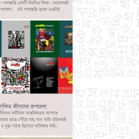
ে। পদোন্নতি একটি নিয়মিত বিষয়— অনেকেরই
্পটি আলাদা। এই পদোন্নতি তাকে এতটাই
লোকিত জীবনের রূপরেখা
ার্ভিসের কর্মীদের আন্তরিকতায় আপনার
আমার হাতে পৌঁছে যায়, আর আমি প্রতিবারই
 মুগ্ধ পাঠক হিসেবে আবিষ্কার করি।