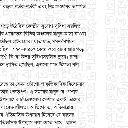
পিত, রজক, নর্তক-নর্তকী এবং নি¤œশ্রেণির অগণিত
র গড়ে উঠেছিল কেন্দ্রীয় সুযোগ-সুবিধা সম্বলিত
ের প্রয়োজনে বিভিন্ন অঞ্চলের মানুষ আসা-যাওয়া
ছিল হাটবাজার। যাতায়াত, গমন-নির্গমন
উঠেছিল। শহর-নগরকে কেন্দ্র করে হাটবাজার গড়ে
বে, কিংবা উভয় সুবিধাসম্বলিত স্থানে। রাজা-
্থানে স্থাপিত হয়েছিল, এগুলো গড়ে উঠতো নদী
রেছে তা যেমন ভৌগো-প্রাকৃতিক দিক বিবেচনায়
ব গুরুত্বপূর্ণ। এ সময়ের মানুষ যে পেশায়
এ উপন্যাসের চরিত্রগুলোর পেশাও একই, তাদের
ধ, সংবেদনশীলতা, আতিথেয়তা, অতিমাত্রায়
তবে ঐতিহাসিক উপন্যাস হিসেবে যে কালের
 ঐতিহাসিক উপন্যাস বলা যেতে পারে। দ্বাদশ