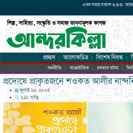
এখন সময়:সকাল ৯:৪৩- আজ: শুক্
প্রচ্ছদ
আলোকচিত্র
বিশেষ নিবন্ধ
অর্থনীতি
আন্তর্জাতিক
চলমান ঘটনা
নির
প্রদোষে প্রাকৃতজনে শওকত আলীর নান্দ
জুলাই ২৫, ২০২৩
১:১১ পূর্বাহ্ণ