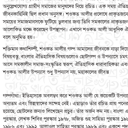
অনুল্লেখযোগ্য গ্রামীণ সমাজের মানুষদের নিয়ে রচিত। এক সময় ঐতি
জীবনকাহিনিই ছিল প্রধান অনুসঙ্গ। শওকত আলীর প্রদোষে প্রাকৃতজনে র
সময়ের সমাজমানসকে ফুটিয়ে তুলবার জন্য তিনি সমকালের প্রাকৃতজন
আলোকিত মঞ্চে করেছেন উপস্থাপন। এখানে শওকত আলী আধুনিক ঐতিহা
বলে অনুমিত হয়।
শক্তিমান কথাশিল্পী, শওকত আলীর গল্প আমাদের জীবনকে নাড়া দিয়েছে প্র
বিষয়বস্তু, বাংলার ঐতিহাসিক বিষয়গুলোও ছোটগল্প ও উপন্যাসে চমৎ
আসে সমকালীন সমাজ-সংস্কৃতির স্বরূপ, ঐতিহাসিক ধারাবাহিকতা এব
শওকত আলীর উপন্যাস শুধু উপন্যাস নয়, মহাকালের জীবন্ত
গল্পগাঁথা। ইতিহাসকে অবলম্বন করে শওকত আলী যে কয়েকটি উপন্যাস র
অন্যতম এবং ভিন্নস্বাদের সন্দেহ নেই। এছাড়াও তাঁর রচিত প্রায় পনেরটি
হয়েছে, ছোটদের জন্যও লিখেছেন প্রচুর। তাঁর অর্জন কম নয়। বাংলা এক
পুরস্কার, লেখক শিবির পুরস্কার ১৯৭৮, অজিত গুহ সাহিত্য পুরস্কার ১৯৮২
১৯৮৬ এবং ১৯৯২, আলাওল সাহিত্য পুরস্কার ১৯৮৯ এবং একুশে পদক