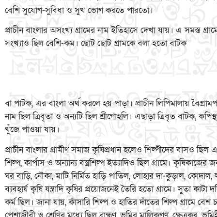
বেশি সুযোগ-সুবিধা ও সুখ ভোগ করতে পারতো।
প্রাচীন বাংলার অসংখ্য গ্রামের নাম ইতিহাসে দেখা যায়। এ সমস্ত 
সংখ্যাও ছিল বেশি-কম। ছোট ছোট গ্রামকে বলা হতো বাটক
বা পাটক, এর বাংলা অর্থ করলে হয় পাড়া। প্রাচীন লিপিমালায় বৈগ্রামপ
নাম ছিল ত্রিবৃতা ও অন্যটি ছিল শ্রীগোহলি। এছাড়া ত্রিবৃত বাটক, কপিস
খুঁজে পাওয়া যায়।
প্রাচীন বাংলার গ্রামীণ সমাজ কৃষিপ্রধান হলেও শিল্পীদের বাসও ছিল এখ
শিল্প, কার্পাস ও অন্যান্য বস্ত্রশিল্প ইত্যাদিও ছিল গ্রামে। কৃষিকাজের 
ঘর বাড়ি, নৌকা, মাটি নির্মিত হাড়ি পাতিল, লোহার দা-কুড়াল, কোদাল, লাঙ
ব্যবহার্য কৃষি যন্ত্রাদি কৃষির প্রয়োজনেই তৈরি হতো গ্রামে। সুতা কাটা দ
কর্ম ছিল। জানা যায়, কাঁসারি শিল্প ও হাতির দাঁতের শিল্প গ্রামে বেশ চ
পেশাজীবী ও শ্রেণির মধ্যে ছিল ব্রাহ্মণ, ভূমির মালিকগণ, ক্ষেত্রকর, ভূমিহ