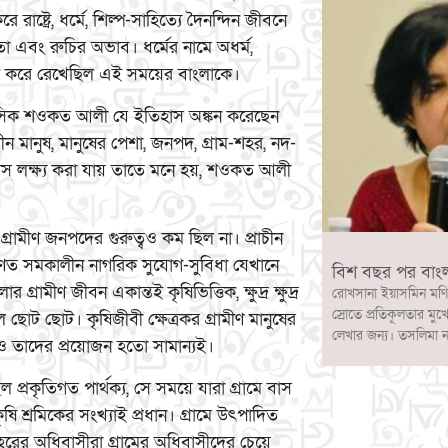
্ট্রে, ধর্মে, শিল্প-সাহিত্যে দৈনন্দিন জীবনে
কতা এবং রুচির অভাব। ধর্মের নামে অধর্ম,
ন্ন করে রেখেছিল এই সময়ের বাংলাকে।
ন্যাসিক শওকত আলী যে ইতিহাস অঙ্কন করেছেন
মানুষ, মানুষের পেশা, জনপদ, গ্রাম-শহর, নদ-
প্রয়াস লক্ষ্য করা যায় তাতে মনে হয়, শওকত আলী
গ্রামীণ জনপদের গুরুত্বও কম ছিল না। প্রাচীন
 সাধারণত সমকালীন নাগরিক সুযোগ-সুবিধা যেখানে
বিশ বছর পর বাং
্রামীণ জীবন একান্তই কৃষিভিত্তিক, ক্ষুদ্র ক্ষুদ্র
রোখসানা ইয়াসমিন মণি
স্রোতে প্রতিকূলতার মুখ
ছোট ছোট। কৃষিজীবী ক্ষেত্রকর গ্রামীণ মানুষের
লেখার জন্য। তসলিমা 
ও তাদের প্রয়োজন হতো সামান্যই।
 প্রকৃতিগত পার্থক্য, সে সময়ে যারা গ্রামে বাস
ৃষি শ্রমিকের সংখ্যাই প্রধান। গ্রামে উৎপাদিত
ের অধিবাসীরা গ্রামের অধিবাসীদের চেয়ে