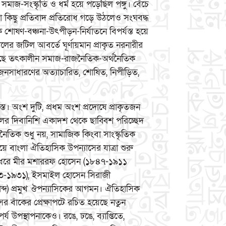
াজ-সংস্কৃতি ও ধর্ম হয়ে পড়েছিল পঙ্গু। বেঁচে
কিছু প্রতিবাদ প্রতিরোধ গড়ে উঠলেও সংঘবদ্ধ
োষণ-বঞ্চনা-উৎপীড়ন-নির্যাতনে বিপর্যস্ত হয়ে
র জটিল আবর্তে ঘূর্ণায়মান প্রাকৃত নরনারীর
েছে তৎকালীন সমাজ-রাজনৈতিক-অর্থনৈতিক
ত জনসাধারণের অত্যাচারিত, শোষিত, নিপীড়িত,
স্ত। অংশ দুটি, প্রধম অংশ প্রদোষে প্রাকৃতজন
ালের দিবানিশি একাদশ থেকে ছাব্বিশ পরিচ্ছেদ
াজনৈতিক শুধু নয়, সামাজিক কিংবা সাংস্কৃতিক
 দিয়ে বাংলা ঐতিহাসিক উপন্যাসের যাত্রা শুরু
পথ ধরে মীর মশাররফ হোসেন (১৮৪৭-১৯১১
রী (১৮৫৩-১৯৩১), ইসমাইল হোসেন সিরাজী
্টাব্দ) প্রমুখ ঔপন্যাসিকের আগমন। ঐতিহাসিক
 বাঁকের প্রেক্ষাপটে রচিত হয়েছে নতুন
্য উপস্থাপনাকেও। রঙে, ঢঙে, ব্যাপ্তিতে,