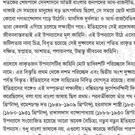
শতকের শেষপাদে সেনশাসনে অতিষ্ট বাংলার জনপদের আর্থ-রাজনীতি, সম
থাকাই সে সময়ের মানুষের বড় তাৎপর্যময় ছিলো, সে সময়ে ছোট খাটো 
কোনো গণআন্দোলন গড়ে উঠেনি। মানসিক দুর্বলতা ও আর্থ-রাজনৈতিক শ
তারা কেবলই এগিয়ে চলেছে লক্ষ্যহীন পথে। ইতিহাসের সেই প্রদোষকালে
জীবনবাস্তবতাই এই উপন্যাসের মূল কাহিনি। এই উপন্যাসে উঠে এস
জটিলতার নানা চিত্র, বিধৃত হয়েছে সেই দুষ্কালের মধ্যে পতিত প্রাকৃ
বঞ্চিত, স্বপ্নাহত, আশাহত, পলায়নপর, উদ্বাস্তু জীবনের কাহিনি।
প্রদোষে প্রাকৃতজন উপন্যাসটির কাহিনি মোট ছাব্বিশটি পরিচ্ছেদে বিন্য
নামে। এর বিস্তৃতি প্রথম থেকে দশম পরিচ্ছেদ এবং দ্বিতীয় অংশ দুষ্ক
পর্যন্ত বিস্তৃত। ইতিহাসের সঙ্গে সাহিত্যের নিবিড় যোগসূত্র রয়েছে। র
ইতিহাসের সঙ্গেও এই সম্পৃক্ততা লক্ষ্যণীয়। বঙ্কিমচন্দ্র দুর্গেশনন্দিনী
করেছিলেন, বলা যায় বাংলা ভাষায় ছিল প্রথম। পরবর্তীকালে তাঁর 
খ্রিস্টাব্দ), রমেশচন্দ্র দত্ত (১৮৪৮-১৯০৯ খ্রিস্টাব্দ), হরপ্রসাদ শাস্ত্
(১৮৮০-১৯৩১ খ্রিস্টাব্দ), রাখালদাস বন্দোপাধ্যায় (১৮৮৬-১৯৩০ খ্রিস
উপন্যাসে সংযোজিত হয়েছে আরো অনেক বৈচিত্র্য, নতুন নতুন ইতিহাসের
উপন্যাস। শুধু বাংলা ভাষাকে নয়, এগুলো সমৃদ্ধ করেছে কাহিনির পারস্পর