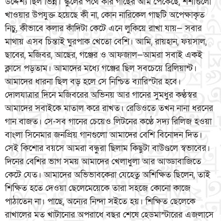
উদ্দেশ্য ছিল ভিন্ন। স্কুলের পথে কার গাছের আম পেকেছে, শশাগুলো
খাওয়ার উপযুক্ত হয়েছে কী না, কোন নারিকেল গাছটি অপেক্ষাকৃত
নিচু, কীভাবে কলার কাঁদিটা কেটে এনে লুকিয়ে রাখা যায়— সবার
মাথায় এসব চিন্তাই ঘুরপাক খেতো বেশি। আমি, রায়হান, ফয়সাল,
ছাবের, মজিবর, আছের, গঞ্জের ও আফজাল—আমরা সবাই একই
ক্লাসে পড়তাম। আমাদের মধ্যে গঞ্জের ছিল সবচেয়ে ব্রিলিয়ান্ট।
আমাদের ধারনা ছিল বড় হলে সে নিশ্চিত ব্যারিস্টার হবে।
দোলযাত্রার দিনে মজিবরের অভিনয় আর গানের সুমধুর কণ্ঠস্বর
আমাদের সবাইকে মাতাল করে রাখত। রেডিওতে তখন নানা ধরনের
গান বাজত। সে-সব গানের চেয়েও লিটনের কণ্ঠে সদ্য রিলিজ হওয়া
বাংলা সিনেমার জনপ্রিয় গানগুলো আমাদের বেশি বিনোদন দিত।
সেই কিশোর বয়সে আমরা বন্ধুরা ছিলাম কিছুটা বাউণ্ডলে স্বভাবের।
দিনের বেশির ভাগ সময় আমাদের খেলাধুলা আর আড্ডাবাজিতে
কেটে যেত। আমাদের অভিভাবকেরা যেহেতু অশিক্ষিত ছিলেন, তাই
শিক্ষিত হতে দেওয়া ছেলেমেয়েকে তারা সহজে কোনো কাজে
পাঠাতেন না। পাছে, অন্যের নিন্দা সইতে হয়। শিক্ষিত ছেলেকে
রাখালের মত খাটানোর অপরাধে বছর শেষে হেডমাস্টারের এজলাসে