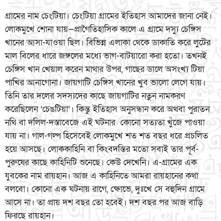
গ্রামের নাম চেংটিয়া। চেংটিয়া গ্রামের ইতিহাস আমাদের জানা নেই।
লোকমুখে শোনা যায়—প্রাগৈতিহাসিক কালে এ গ্রামে দস্যু চেঙ্গিস
খানের আসা-যাওয়া ছিল। বিভিন্ন এলাকা থেকে ডাকাতি করে লুটের
মাল বিলের ধারে জঙ্গলের মধ্যে ভাগ-বাটয়ারো করা হতো। তখনই
চেঙ্গিস খান খেয়াল করেন মাথার উপর, গাছের ডালে অসংখ্য টিয়া
পাখির আনাগোনা। জায়গাটি চেঙ্গিস খানের খুব ভালো লেগে যায়।
তিনি তার দলের সদস্যদের কাছে জায়গাটির নতুন নামকরণ
করেছিলেন ‘চেঙটিয়া’। কিন্তু ইতিহাস অনুসন্ধান করে অথবা পুরাতন
নথি বা দলিল-দস্তাবেজে এই ঘটনার কোনো সত্যতা খুঁজে পাওয়া
যায় না। গাল-গল্প হিসেবেই লোকমুখে শত শত বছর ধরে প্রচলিত
হয়ে আসছে। লোককাহিনি বা কিংবদন্তির মতো সবাই তার পূর্ব-
পুরুষের কাছে কাহিনিটি শুনেছে। কেউ দেখেনি। এ-গ্রামের এক
যুবকের নাম রায়হান। আজ এ কাহিনিতে আমরা রায়হানের কথা
বলবো। কোনো এক ঘটনায় রাগে, ক্ষোভে, দুঃখে সে বহুদিন গ্রামে
আসে না। তা প্রায় দশ বছর তো হবেই। দশ বছর পর আজ বাড়ি
ফিরছে রায়হান।