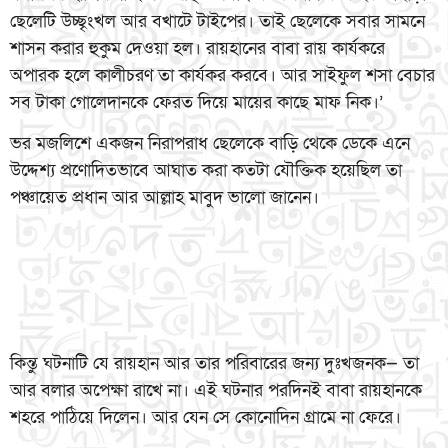
ছেলেটি উচ্ছৃংখল আর বখাটে টাইপের। তাই ছেলেকে সবার সামনে
শাসন করার হুকুম দেওয়া হল। রায়হানের বাবা রায় কার্যকরে
অপারক হলে কালীচরণ তা কার্যকর করবে। আর সাইফুল শসা বেচার
সব টাকা গোলেদানকে ফেরত দিয়ে মায়ের কাছে মাফ নিক।’
ভর মজলিশে একজন নিরাপরাধ ছেলেকে বাড়ি থেকে ডেকে এনে
উদ্দেশ্য প্রণোদিতভাবে আঘাত করা কতটা যৌক্তিক হয়েছিল তা
পঞ্চায়েত প্রধান আর আল্লাহ মাবুদ ভালো জানেন।
কিন্তু ঘটনাটি যে রায়হান আর তার পরিবারের জন্য দুঃখজনক— তা
আর বলার অপেক্ষা রাখে না। এই ঘটনার পরদিনই বাবা রায়হানকে
শহরে পাঠিয়ে দিলেন। আর যেন সে কোনোদিন গ্রামে না ফেরে।