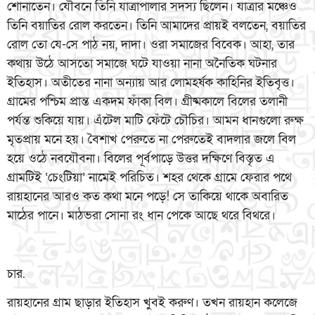
শোনাতেন। যৌবনে তিনি যাত্রাপালার সদস্য ছিলেন। যাত্রার মঞ্চেও
তিনি বয়াতির রোল করতেন। তিনি আমাদের প্রায়ই বলতেন, বয়াতির
রোল তো যে-সে পাঠ নয়, দাদা। ওরা সমাজের বিবেক। আহা, তার
কথায় উঠে আসতো সমাজে ঘটে যাওয়া নানা অনৈতিক ঘটনার
ইতিহাস। অতীতের নানা অন্যায় আর লোমহর্ষক কাহিনির ইতিবৃত্ত।
গ্রামের পশ্চিম প্রান্ত একদম ফাঁকা বিল। গ্রীষ্মকালে বিলের তলানী
পর্যন্ত শুকিয়ে যায়। এঁটেল মাটি ফেঁটে চৌচির। আমন ধানগুলো রুক্ষ
মৃতপ্রায় মনে হয়। বৈশাখ পেরুতে না পেরুতেই বাদলার জলে বিল
হয়ে ওঠে নবযৌবনা। বিলের পূর্বপাড়ে উত্তর দক্ষিণে বিস্তৃত এ
গ্রামটিই ‘চেংটিয়া’ নামেই পরিচিত। শহর থেকে গ্রামে ফেরার পথে
রায়হানের আরও কত কথা মনে পড়ে! সে তাকিয়ে থাকে অবারিত
মাঠের পানে। মাঠভরা সোনা রং ধান পেকে আছে থরে বিথরে।
চার.
রায়হানের গ্রাম ছাড়ার ইতিহাস খুবই করুণ। তখন রায়হান কলেজে