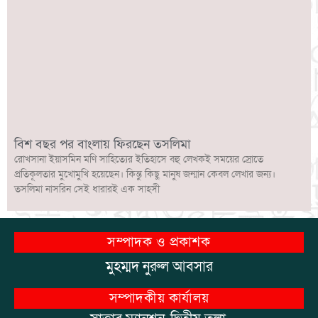
বিশ বছর পর বাংলায় ফিরছেন তসলিমা
রোখসানা ইয়াসমিন মণি সাহিত্যের ইতিহাসে বহু লেখকই সময়ের স্রোতে
প্রতিকূলতার মুখোমুখি হয়েছেন। কিন্তু কিছু মানুষ জন্মান কেবল লেখার জন্য।
তসলিমা নাসরিন সেই ধারারই এক সাহসী
সম্পাদক ও প্রকাশক
মুহম্মদ নুরুল আবসার
সম্পাদকীয় কার্যালয়