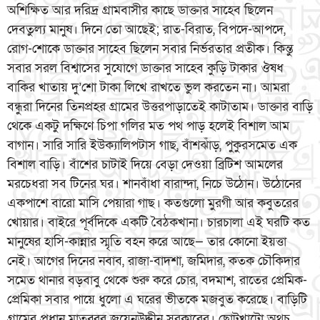
অশিক্ষিত আর দরিদ্র গ্রামবাসীর কাছে ডাক্তার সাহেব ছিলেন
দেবতুল্য মানুষ। দিনে তো আছেই; রাত-বিরাত, বিপদে-আপদে,
রোগ-শোকে ডাক্তার সাহেব ছিলেন সবার নির্ভরতার প্রতীক। কিন্তু
সবার সরল বিশ্বাসের সুযোগে ডাক্তার সাহেব কুড়ি টাকার ঔষধ
বাকির খাতায় দু’শো টাকা লিখে রাখতে ভুল করতেন না। আমরা
বন্ধুরা দিনের তিনপ্রহর গ্রামের উত্তরপাড়াতেই কাটাতাম। ডাক্তার বাড়ি
থেকে একটু দক্ষিণে চিপা গলির মত পথ পাড় হলেই বিশাল আম
বাগান। সারি সারি ইউক্যালিপটাস গাছ, বাঁশঝাঁড়, পুকুরসমেত এক
বিশাল বাড়ি। বাঁশের চাটাই দিয়ে বেড়া দেওয়া ব্রিটিশ আমলের
মরচেধরা সব টিনের ঘর। শানবাঁধা বারান্দা, নিচে উঠোন। উঠোনের
একপাশে বারো মাসি পেয়ারা গাছ। কতগুলো মুরগী আর কবুতরের
খোয়ার। বাইরে পূর্বদিকে একটি বৈঠকখানা। চারচালা এই ঘরটি কত
মানুষের হাসি-কান্নার স্মৃতি বহন করে আছে— তার কোনো ইয়ত্তা
নেই। আগের দিনের নবাব, রাজা-বাদশা, জমিদার, কতক চৌকিদার
সমেত থানার বড়বাবু থেকে শুরু করে চোর, বদমাশ, রাতের প্রেমিক-
প্রেমিকা সবার পায়ে ধুলো এ ঘরের ভীতকে মজবুত করেছে। বাড়িটি
গ্রামের প্রধান মাতব্বর জয়েনউদ্দীন সরকারের। ছোটখাটো অথচ