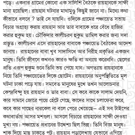
পড়ে। একবার গ্রামের কোনো এক সালিশি বৈঠকে রায়হানকে সাক্ষী
মানা হয়েছিল। রায়হান ঘটনার মাথামুণ্ডু কিছুই জানে না। মিথ্যে কথা
কীভাবে বলবে ? তাই সে যায়নি। ওদিকে গ্রামের পঞ্চায়েত সভায়
বিচার অগ্রাহ্য করায় রায়হান আর তার বাবাকে ধরে বেঁধে হাজির
করার হুকুম হয়। চৌকিদার কালীচরণ হুকুম তামিল করার জন্য সদা
প্রস্তুত। কালীচরণ এসে রায়হানের বাবাকে পঞ্চায়েত বৈঠকের আদেশ
জানায়। রায়হানের বাবা খুব সাদাসিধে আর নিরীহ প্রকৃতির একজন
মানুষ। তিনি জীবনে কখনও কারও ক্ষতি বা অন্যায় করেননি। ছেলের
প্রতি এরূপ হুকুম শুনে তিনি ভয় পেয়ে যান। অগত্যায় রায়হানকে
নিয়ে তিনি পঞ্চায়েতের দিকে ছোটেন। রায়হানের অনুপস্থিতিতে মূল
ঘটনা ঢাকা পড়ে যায়। সমবেত মানুষের মুখে তখন আলোচনার
কেন্দ্রবিন্দু হয় রায়হান ও তার বাবা। সে কবে কাকে সালাম দেয়নি,
কার সামনে জোরে পায়ে হেঁটে গেছে, কাদের সাথে চলাফেরা করে,
কবে কার গাছের নারকেল না বলে পেরে খেয়েছে— এই সব টাইপের
কথাবার্তায় আসর মশগুল। আসলে বিচারে রায়হানের সাক্ষী দেওয়া
মুখ্য নয়। পঞ্চায়েত প্রধানের উদ্দেশ্য ছিল ভিন্ন। তিনি বিজ্ঞ মানুষ।
শাক দিয়ে মাছ ঢাকতে পটু। রায়হান পড়ালেখায় যেভাবে এগিয়ে