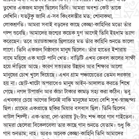
তুখোর একজন মানুষ ছিলেন তিনি। আমরা অবশ্য কেউ তাকে
দেখিনি। যতটুকু জানি এ-সব কিংবদন্তীর মত; শোনাকথা,
লোকশ্রুতি। আমরা সবাই বড়দের কাছে কেচ্ছা-কাহিনির মতো তাঁর
গল্প শুনেছি। আমাদের জন্মের কয়েক যুগ আগেই তিনি ইহধাম ত্যাগ
করেছেন। তবে অ্যাডভাঞ্চার থ্রিলারের মত তাঁর কাহিনি শুনতে ভালো
লাগে। তিনি একজন নিষ্ঠাবান মানুষ ছিলেন। তাঁর হাতের ইশারায়
বাঘে মহিষে এক ঘাটে পানি খেত। বাড়িটি এখন কেবল কালের সাক্ষী
হয়ে দাঁড়িয়ে আছে। কারণ সভ্যতার উন্নয়ন আর শিক্ষার আলো
মানুষের চোখ খুলে দিয়েছে। এখন গ্রাম পঞ্চায়েতের তেমন দরকার
হয় না। ছোট-খাটো অপরাধেও মানুষ আইন-আদালত করতে শিখে
গেছে। নগদ উপার্জন আর কাঁচা টাকার কামড় সহ্য করা কঠিন। তবু
এখনকার চেয়ে আগের দিনেই নাকি মানুষের মধ্যে বেশি সুখ-স্বাচ্ছন্দ্য
ছিল। গ্রামের একপ্রান্তে ছকির মিয়ার বসবাস ছিল। তিনি ছিলেন
বাউল শিল্পী। এক-তারা, দো-তারায় টুং-টাং শব্দ করে গান গাইতেন।
আমরা ছেলেরা বিকেলবেলা তার কাছে গান শুনতে যেতাম। শুধু কি
গান শুনতাম; নাহ। আরও অনেক কেচ্ছা-কাহিনি তিনি আমাদের