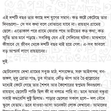
এই দশটি বছর তার কাছে দশ যুগের সমান। কত কষ্টে কেটেছে তার
দিনগুলো— সে সব কথা বলে বোঝানো যাবে না। রায়হান গ্রামের
ছেলে। এতোকাল পরে গ্রামে ফেরার পথে অতীতের কত কথা; কত
স্মৃতি তার মনে পড়ছে। সবকিছু যেন এই সেদিনের ঘটনা। মাঝখানে
কীভাবে যে জীবন থেকে দশটি বছর নাই হয়ে গেল। এ-সব ভাবলে
বড় আশ্চার্য লাগে রায়হানের।
দুই.
ছোটবেলায় দেখা গ্রামের সবুজ মাঠ, শস্যক্ষেত, সরু আইলপথ, বন-
জঙ্গল, মৃদু স্রোতা গাঙ, ডুব সাঁতার, দৌঁড় ঝাঁপ আর হৈ-হুল্লোরের
মধ্যেই কেটে গেছে তার শৈশব আর কৈশোরের স্বপ্নময় দিনগুলো।
রায়হান, ছেলেটি পাজি ছিল কী না বলতে পারি না। তবে আমরা বন্ধুরা
সবাই কমবেশি দুষ্টু ছিলাম। পাড়ার ছেলেরা সকাল হলে— দল বেঁধে
স্কুলে যেতাম। তবে যাওয়া-আসা অনেকটা লোক দেখানো। আমাদের