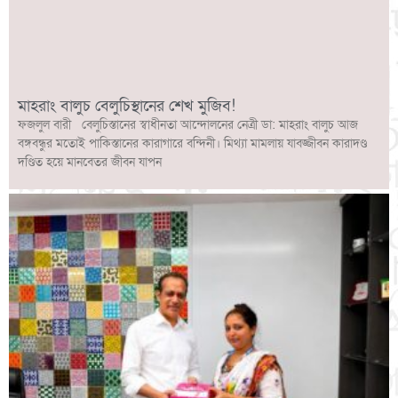
মাহরাং বালুচ বেলুচিস্থানের শেখ মুজিব!
ফজলুল বারী বেলুচিস্তানের স্বাধীনতা আন্দোলনের নেত্রী ডা: মাহরাং বালুচ আজ
বঙ্গবন্ধুর মতোই পাকিস্তানের কারাগারে বন্দিনী। মিথ্যা মামলায় যাবজ্জীবন কারাদণ্ড
দণ্ডিত হয়ে মানবেতর জীবন যাপন