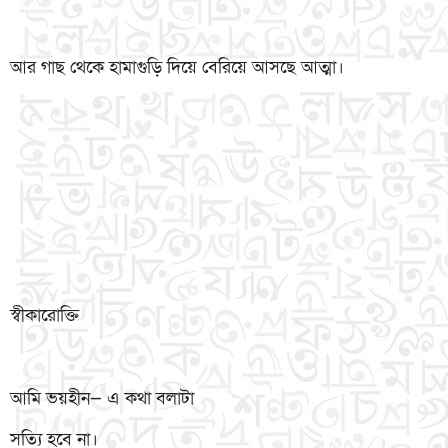
আর গাছ থেকে হামাগুড়ি দিয়ে বেরিয়ে আসছে আত্মা।
স্বীকারোক্তি
আমি ভয়হীন— এ কথা বলাটা
সত্যি হবে না।