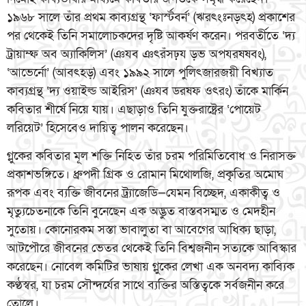
১৯৬৮ সালে তাঁর প্রথম কাব্যগ্রন্থ ‘ফার্স্টবর্ন’ (ঋরৎংঃনড়ৎহ) প্রকাশের
পর থেকেই তিনি সমালোচকদের দৃষ্টি আকর্ষণ করেন। পরবর্তীতে ‘দ্য
ট্রায়াম্ফ অব অ্যাকিলিস’ (ঞযব ঞৎরঁসঢ়য ড়ভ অপযরষষবং),
‘আভের্নো’ (আবৎহড়) এবং ১৯৯২ সালে পুলিৎজারজয়ী বিখ্যাত
কাব্যগ্রন্থ ‘দ্য ওয়াইল্ড আইরিস’ (ঞযব ডরষফ ওৎরং) তাঁকে মার্কিন
কবিতার শীর্ষে নিয়ে যায়। এছাড়াও তিনি যুক্তরাষ্ট্রের ‘পোয়েট
লরিয়েট’ হিসেবেও দায়িত্ব পালন করেছেন।
গ্লুকের কবিতার মূল শক্তি নিহিত তাঁর চরম পরিমিতিবোধ ও নিরাসক্ত
প্রকাশভঙ্গিতে। ধ্রুপদী গ্রিক ও রোমান মিথোলজি, প্রকৃতির অমোঘ
রূপক এবং ব্যক্তি জীবনের ট্র্যাজেডি—যেমন বিচ্ছেদ, একাকীত্ব ও
মৃত্যুচেতনাকে তিনি বুনেছেন এক অদ্ভুত বাস্তবসম্মত ও মেদহীন
সুতোয়। কোনোরকম সস্তা ভাবালুতা বা আবেগের আধিক্য ছাড়া,
আটপৌরে জীবনের ভেতর থেকেই তিনি বিশ্বজনীন সত্যকে আবিস্কার
করেছেন। নোবেল কমিটির ভাষায় গ্লুকের লেখা এক অনবদ্য কাব্যিক
কণ্ঠস্বর, যা চরম সৌন্দর্যের সাথে ব্যক্তির অস্তিত্বকে সর্বজনীন করে
তোলে।