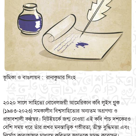
ভূমিকা ও বাঙলায়ন : রানাকুমার সিংহ
২০২০ সালে সাহিত্যে নোবেলজয়ী আমেরিকান কবি লুইস গ্লুক
(১৯৪৩-২০২৩) সমকালীন বিশ্বসাহিত্যের অন্যতম অগ্রগণ্য ও
প্রভাবশালী কণ্ঠস্বর। নিউইয়র্কে জন্ম নেওয়া এই কবি পাঁচ দশকেরও
বেশি সময় ধরে তাঁর প্রখর মনস্তাত্ত্বিক গভীরতা, তীক্ষ্ণ বুদ্ধিমত্তা এবং
নির্মোহ কাব্যভাষার মাধ্যমে কবিতার জগতকে সমৃদ্ধ করেছেন।