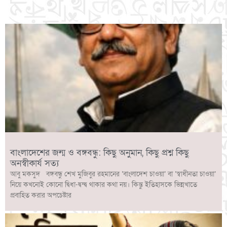
বাংলাদেশের জন্ম ও বঙ্গবন্ধু: কিছু অনুমান, কিছু প্রশ্ন কিছু
অনস্বীকার্য সত্য
আবু মকসুদ বঙ্গবন্ধু শেখ মুজিবুর রহমানের ‘বাংলাদেশ চাওয়া’ বা ‘স্বাধীনতা চাওয়া’
নিয়ে কখনোই কোনো দ্বিধা-দ্বন্দ্ব থাকার কথা নয়। কিন্তু ইতিহাসকে ভিন্নখাতে
প্রবাহিত করার অপচেষ্টার