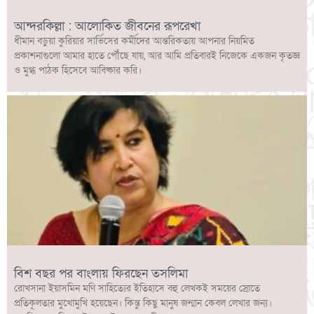
আন্দরকিল্লা : আলোকিত জীবনের রূপরেখা
ধীমান বড়ুয়া কুরিয়ার সার্ভিসের কর্মীদের আন্তরিকতায় আপনার নিয়মিত
প্রকাশনাগুলো আমার হাতে পৌঁছে যায়, আর আমি প্রতিবারই নিজেকে একজন কৃতজ্ঞ
ও মুগ্ধ পাঠক হিসেবে আবিষ্কার করি।
বিশ বছর পর বাংলায় ফিরছেন তসলিমা
রোখসানা ইয়াসমিন মণি সাহিত্যের ইতিহাসে বহু লেখকই সময়ের স্রোতে
প্রতিকূলতার মুখোমুখি হয়েছেন। কিন্তু কিছু মানুষ জন্মান কেবল লেখার জন্য।