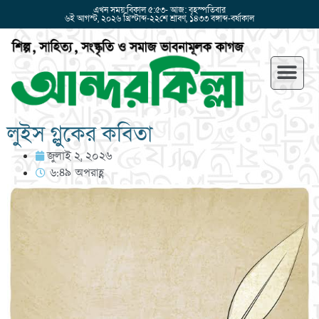
এখন সময়:বিকাল ৫:৫৩- আজ: বৃহস্পতিবার
৬ই আগস্ট, ২০২৬ খ্রিস্টাব্দ-২২শে শ্রাবণ, ১৪৩৩ বঙ্গাব্দ-বর্ষাকাল
লুইস গ্লুকের কবিতা
জুলাই ২, ২০২৬
৬:৪৯ অপরাহ্ণ