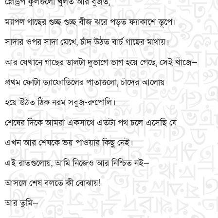
স্নোড্রপ ফুলগুলো খুলত আর বুজত,
ম্যাপল গাছের গুচ্ছ গুচ্ছ বীজ ঝরে পড়ত ফ্যাকাশে স্তূপে।
সাদার ওপর সাদা মেখে, চাঁদ উঠত বার্চ গাছের মাথায়।
আর যেখানে গাছের ডালটা দুভাগে ভাগ হয়ে গেছে, সেই খাঁজে—
প্রথম ফোটা ড্যাফোডিলের পাতাগুলো, চাঁদের আলোয়
হয়ে উঠত ঠিক নরম সবুজ-রুপোলি।
শেষের দিকে আমরা একসাথে এতটা পথ চলে এসেছি যে
এখন আর শেষকে ভয় পাওয়ার কিছু নেই।
এই রাতগুলোয়, আমি নিজেও আর নিশ্চিত নই—
আসলে শেষ বলতে কী বোঝায়!
আর তুমি—