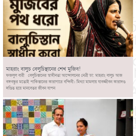
মাহরাং বালুচ বেলুচিস্থানের শেখ মুজিব!
ফজলুল বারী বেলুচিস্তানের স্বাধীনতা আন্দোলনের নেত্রী ডা: মাহরাং বালুচ আজ
বঙ্গবন্ধুর মতোই পাকিস্তানের কারাগারে বন্দিনী। মিথ্যা মামলায় যাবজ্জীবন কারাদণ্ড
দণ্ডিত হয়ে মানবেতর জীবন যাপন