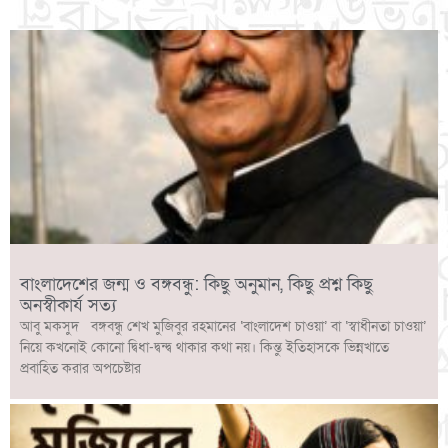
বাংলাদেশের জন্ম ও বঙ্গবন্ধু: কিছু অনুমান, কিছু প্রশ্ন কিছু
অনস্বীকার্য সত্য
আবু মকসুদ বঙ্গবন্ধু শেখ মুজিবুর রহমানের ‘বাংলাদেশ চাওয়া’ বা ‘স্বাধীনতা চাওয়া’
নিয়ে কখনোই কোনো দ্বিধা-দ্বন্দ্ব থাকার কথা নয়। কিন্তু ইতিহাসকে ভিন্নখাতে
প্রবাহিত করার অপচেষ্টার