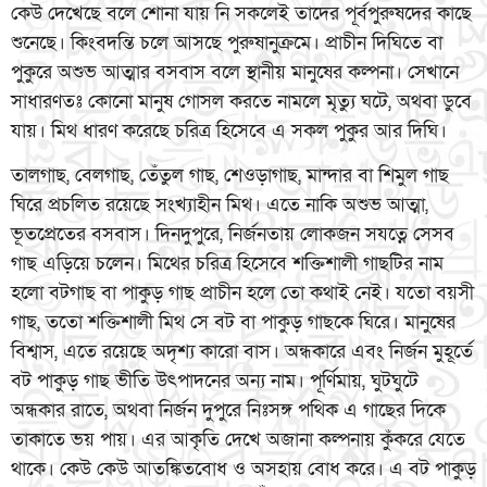
কেউ দেখেছে বলে শোনা যায় নি সকলেই তাদের পূর্বপুরুষদের কাছে
শুনেছে। কিংবদন্তি চলে আসছে পুরুষানুক্রমে। প্রাচীন দিঘিতে বা
পুকুরে অশুভ আত্মার বসবাস বলে স্থানীয় মানুষের কল্পনা। সেখানে
সাধারণতঃ কোনো মানুষ গোসল করতে নামলে মৃত্যু ঘটে, অথবা ডুবে
যায়। মিথ ধারণ করেছে চরিত্র হিসেবে এ সকল পুকুর আর দিঘি।
তালগাছ, বেলগাছ, তেঁতুল গাছ, শেওড়াগাছ, মান্দার বা শিমুল গাছ
ঘিরে প্রচলিত রয়েছে সংখ্যাহীন মিথ। এতে নাকি অশুভ আত্মা,
ভূতপ্রেতের বসবাস। দিনদুপুরে, নির্জনতায় লোকজন সযত্নে সেসব
গাছ এড়িয়ে চলেন। মিথের চরিত্র হিসেবে শক্তিশালী গাছটির নাম
হলো বটগাছ বা পাকুড় গাছ প্রাচীন হলে তো কথাই নেই। যতো বয়সী
গাছ, ততো শক্তিশালী মিথ সে বট বা পাকুড় গাছকে ঘিরে। মানুষের
বিশ্বাস, এতে রয়েছে অদৃশ্য কারো বাস। অন্ধকারে এবং নির্জন মুহূর্তে
বট পাকুড় গাছ ভীতি উৎপাদনের অন্য নাম। পূর্ণিমায়, ঘুটঘুটে
অন্ধকার রাতে, অথবা নির্জন দুপুরে নিঃসঙ্গ পথিক এ গাছের দিকে
তাকাতে ভয় পায়। এর আকৃতি দেখে অজানা কল্পনায় কুঁকরে যেতে
থাকে। কেউ কেউ আতঙ্কিতবোধ ও অসহায় বোধ করে। এ বট পাকুড়