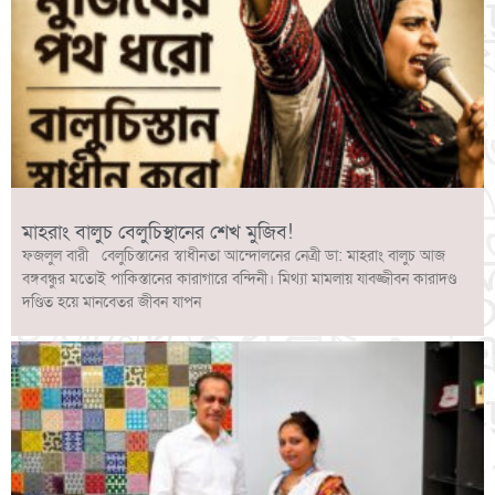
মাহরাং বালুচ বেলুচিস্থানের শেখ মুজিব!
ফজলুল বারী বেলুচিস্তানের স্বাধীনতা আন্দোলনের নেত্রী ডা: মাহরাং বালুচ আজ
বঙ্গবন্ধুর মতোই পাকিস্তানের কারাগারে বন্দিনী। মিথ্যা মামলায় যাবজ্জীবন কারাদণ্ড
দণ্ডিত হয়ে মানবেতর জীবন যাপন