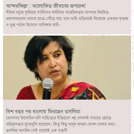
আন্দরকিল্লা : আলোকিত জীবনের রূপরেখা
ধীমান বড়ুয়া কুরিয়ার সার্ভিসের কর্মীদের আন্তরিকতায় আপনার নিয়মিত
প্রকাশনাগুলো আমার হাতে পৌঁছে যায়, আর আমি প্রতিবারই নিজেকে একজন কৃতজ্ঞ
ও মুগ্ধ পাঠক হিসেবে আবিষ্কার করি।
বিশ বছর পর বাংলায় ফিরছেন তসলিমা
রোখসানা ইয়াসমিন মণি সাহিত্যের ইতিহাসে বহু লেখকই সময়ের স্রোতে
প্রতিকূলতার মুখোমুখি হয়েছেন। কিন্তু কিছু মানুষ জন্মান কেবল লেখার জন্য।
তসলিমা নাসরিন সেই ধারারই এক সাহসী