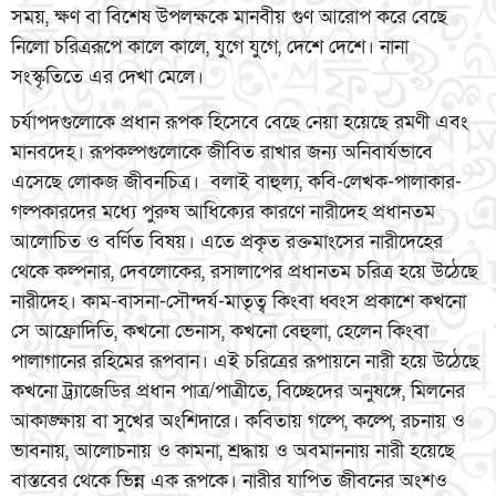
সময়, ক্ষণ বা বিশেষ উপলক্ষকে মানবীয় গুণ আরোপ করে বেছে
নিলো চরিত্ররূপে কালে কালে, যুগে যুগে, দেশে দেশে। নানা
সংস্কৃতিতে এর দেখা মেলে।
চর্যাপদগুলোকে প্রধান রূপক হিসেবে বেছে নেয়া হয়েছে রমণী এবং
মানবদেহ। রূপকল্পগুলোকে জীবিত রাখার জন্য অনিবার্যভাবে
এসেছে লোকজ জীবনচিত্র। বলাই বাহুল্য, কবি-লেখক-পালাকার-
গল্পকারদের মধ্যে পুরুষ আধিক্যের কারণে নারীদেহ প্রধানতম
আলোচিত ও বর্ণিত বিষয়। এতে প্রকৃত রক্তমাংসের নারীদেহের
থেকে কল্পনার, দেবলোকের, রসালাপের প্রধানতম চরিত্র হয়ে উঠেছে
নারীদেহ। কাম-বাসনা-সৌন্দর্য-মাতৃত্ব কিংবা ধ্বংস প্রকাশে কখনো
সে আফ্রোদিতি, কখনো ভেনাস, কখনো বেহুলা, হেলেন কিংবা
পালাগানের রহিমের রূপবান। এই চরিত্রের রূপায়নে নারী হয়ে উঠেছে
কখনো ট্র্যাজেডির প্রধান পাত্র/পাত্রীতে, বিচ্ছেদের অনুষঙ্গে, মিলনের
আকাঙ্ক্ষায় বা সুখের অংশিদারে। কবিতায় গল্পে, কল্পে, রচনায় ও
ভাবনায়, আলোচনায় ও কামনা, শ্রদ্ধায় ও অবমাননায় নারী হয়েছে
বাস্তবের থেকে ভিন্ন এক রূপকে। নারীর যাপিত জীবনের অংশও