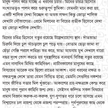
মানুষ পালন করে যাচ্ছে এ ধরণের চর্চার। মিথের চরিত্র হিসেবে
সংখ্যাতত্ত্বও পালন করে গুরুত্বপূর্ণ ভুমিকা। যেমনটা মনে করা হয়,
একটি শালিক দেখা বিচ্ছেদ বা অশুভ লক্ষণ কিন্তু জোড়া শালিক
দেখাটা সৌভাগ্যের। প্রেমে মিলনের বা বিয়ের প্রতীক হিসেবে দেখা
হয় জোড়া শালিক দেখাটা।
মিথের চরিত্র হিসেবে বস্তুর রয়েছে উল্লেখ্যযোগ্য স্থান। দাঁতভাঙা
চিরুনি দিয়ে চুল আঁচড়ালে চুল পড়ে যায়। বোতাম ছেড়া জামা বা
ছেঁড়া গেঞ্জি পরলে দারিদ্র্য ভর করে, ভাঙা আয়নায় মুখ দেখলে বারো
বছর দুঃখ ভোগ করতে হয় গৃহস্থালিতে ব্যবহার্য বিভিন্ন বস্তুর রয়েছে
এমন নানাবিধ মিথিয় কাহিনিগুণ। প্রাচীনকালের মানুষের কাছে
বিস্ময়ের আরেক নাম ছিলো রাতের আকাশ। নানা ধরনের নক্ষত্র ও
নক্ষত্রপুঞ্জ দেখে তারা যেমন বিস্মিত হতো, তেমনি সেগুলির নকশার
সাথে জীবিত সত্তার মিল খুঁজতো। আকাশের গ্রহ-নক্ষত্রকে কেন্দ্র করে
মানুষ নানা পুরান কাহিনি জন্ম দেয়। সেইসব কল্পিত সকল বিষয়ের
প্রমাণ বিজ্ঞান করুক-না-করুক, যুগ-যুগান্তর ধরে চলে আসছে এমন
বিশ্বাসের চল প্রজন্ম থেকে প্রজন্ম পরম্পরায়। পূর্বপুরুষের কাছ থেকে