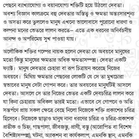
পেছনে ব্যাখ্যাযোগ্য ও বয়ানযোগ্য শক্তিটি হয়ে উঠলো দেবতা।
অবশ্য বিজ্ঞান কালক্রমে বহু দেবতার অস্তিত্ব ও ক্ষমতা অন্তঃসারশূন্য
ও অসত্য করে তুললেও মানুষ এখনো ভালোবাসে পুরোনো ধারণা ও
কল্পনা মনের ভেতরে লালন করতে— এতে এক ধরনের অনির্বচনীয়
আনন্দ ও অপরিমেয় সুখ পাওয়া যায়।
অলৌকিক শক্তির গল্পের নায়ক হলেন দেবতা যে অবয়বে মানুষের
মতো কিন্তু মানুষের ক্ষমতার অধিক ক্ষমতাসম্পন্ন। দেবতা একটি
ফ্যাক্ট। মানুষ দেবতার চেহারা বা রূপ চিত্রায়ন করেছে নিজের
অবয়বে। মিথিয় ক্ষমতার পেছনের লোকটি যে সে তা মুখচোরা
স্বভাবের মানুষ সেটা গোপন করে। তার অবয়বের মানুষটিই আসলে
দেবতা। আসলে সে তার নিজের ভেতর একটি দেবচরিত্র লালন করে
যা কিনা চেহারায় অবিকল তারই মতো। এভাবে সে গোপনে ও অতি
সন্তর্পণে প্রায় সকল ক্ষেত্রে বেছে নিলো নিজেকে শক্তি প্রকাশের চরিত্র
হিসেবে। নিজেকে ছাড়াও মানুষ নানা ধরণের চরিত্র ও চরিত্র-প্রকাশক
প্রতীক ও চিহ্ন, গাছপালা, জীবজন্তু, প্রাণী, বস্তু (আরোপিত বা বিশেষ
বৈশিষ্ট্যসম্পন্ন), ঘটনা, অ্যাকশন বা কার্যকলাপ, এমনকি স্থান, এমনকি