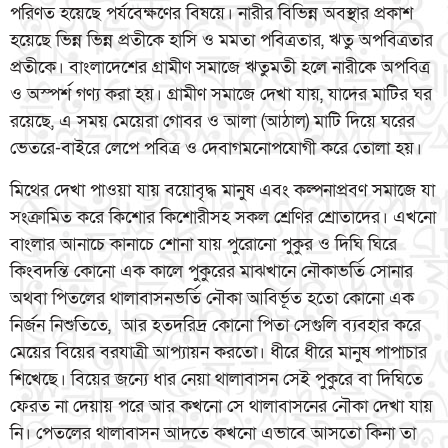
পরিণত হয়েছে পর্যবেক্ষণের বিষয়ে। নারীর বিভিন্ন অবস্থার প্রকাশ
হয়েছে ভিন্ন ভিন্ন প্রতীকে হাসি ও মমতা পবিত্রতার, ঋতু অপবিত্রতার
প্রতীকে। বাংলাদেশের গ্রামীণ সমাজে ঋতুমতী হলে নারীকে অপবিত্র
ও অস্পর্শ গণ্য করা হয়। গ্রামীণ সমাজে দেখা যায়, যাদের মাটির ঘর
রয়েছে, এ সময় মেয়েরা গোবর ও আলা (আঠাল) মাটি দিয়ে ঘরের
ভেতরে-বাইরে লেপে পবিত্র ও দেবাগমনোপযোগী করে তোলা হয়।
মিথের দেখা পাওয়া যায় বয়োবৃদ্ধ মানুষ এবং কল্পনাপ্রবণ সমাজে যা
সংক্রামিত করে কিশোর কিশোরীসহ সকল শ্রেণির শ্রোতাদের। এখনো
বাংলার আনাচে কানাচে শোনা যায় পুরোনো পুকুর ও দিঘি ঘিরে
কিংবদন্তি কোনো এক কালে পুকুরের মাঝখানে নৌকাভর্তি সোনার
অথবা পিতলের থালাবাসনভর্তি নৌকা আবির্ভূত হতো কোনো এক
নির্জন নিশুতিতে, আর হতদরিদ্র কোনো পিতা সেগুলি ব্যবহার করে
মেয়ের বিয়ের বরযাত্রী আপ্যায়ন করতো। ধীরে ধীরে মানুষ পাপাচার
শিখেছে। বিয়ের জন্যে ধার নেয়া থালাবাসন সেই পুকুরে বা দিঘিতে
ফেরত না দেয়ায় পরে আর কখনো সে থালাবাসনের নৌকা দেখা যায়
নি। পেতলের থালাবাসন আদতে কখনো এভাবে আসতো কিনা তা