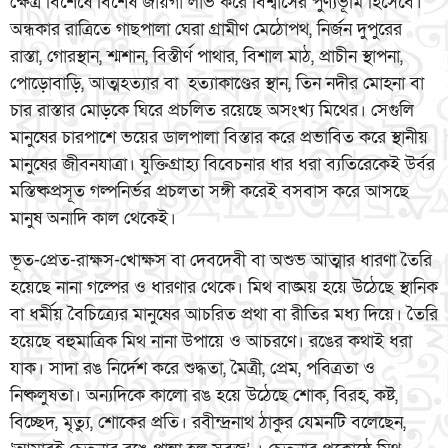
ক্ষেত্র বিশেষে বিশেষ জায়গা লাভ করে বিশ্বাসের পুণ্যভূমি হিসেবে।
অন্ধকার রাত্রিতে গাছপালা ঘেরা গ্রামীণ মেঠোপথ, নির্জন দুপুরের
রাস্তা, গোরস্থান, শ্মশান, বিস্তীর্ণ পাথার, বিশাল মাঠ, প্রাচীন স্থাপনা,
পোড়োবাড়ি, আত্মহত্যার বা হত্যাকাণ্ডের স্থান, তিন নদীর মোহনা বা
চার রাস্তার মোড়কে ঘিরে প্রচলিত রয়েছে অসংখ্য মিথের। সেগুলি
মানুষের চারপাশে ভয়ের ডালপালা বিস্তার করে প্রভাবিত করে স্থানীয়
মানুষের জীবনযাত্রা। যুক্তিগ্রাহ্য বিবেচনার ধার ধরা ব্যতিরেকেই উর্বর
মস্তিষ্কপ্রসূত গল্পনির্ভর প্রচলতা সঙ্গী করেই বসবাস করে আসছে
মানুষ অনাদি কাল থেকেই।
ভূত-প্রেত-রাক্ষস-খোক্ষস বা দেবদেবী বা অশুভ আত্মার ধারণা তৈরি
হয়েছে নানা গল্পের ও ধারণার থেকে। মিথ বাঙ্ময় হয়ে উঠেছে স্থানিক
বা ধর্মীয় বৈচিত্র্যের মানুষের আচরিত প্রথা বা রীতির মধ্য দিয়ে। তৈরি
হয়েছে বহুমাত্রিক মিথ নানা উপায়ে ও আচরণে। রঙের কথাই ধরা
যাক। সাদা রঙ নির্দেশ করে শুদ্ধতা, মৈত্রী, প্রেম, পবিত্রতা ও
নিষ্কলুষতা। অন্যদিকে কালো রঙ হয়ে উঠেছে শোক, বিরহ, কষ্ট,
বিচ্ছেদ, মৃত্যু, শোকের প্রতি। রবীন্দ্রনাথ ঠাকুর যেমনটি বলেছেন,