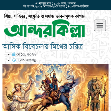
এখন সময়:রাত ১১:০৩- আজ: শুক্রবার
৭ই আগস্ট, ২০২৬ খ্রিস্টাব্দ-২৩শে শ্রাবণ, ১৪৩৩ বঙ্গাব্দ-বর্ষাকাল
আঙ্গিক বিবেচনায় মিথের চরিত্র
মে ১৫, ২০২৬
১:০৩ অপরাহ্ণ