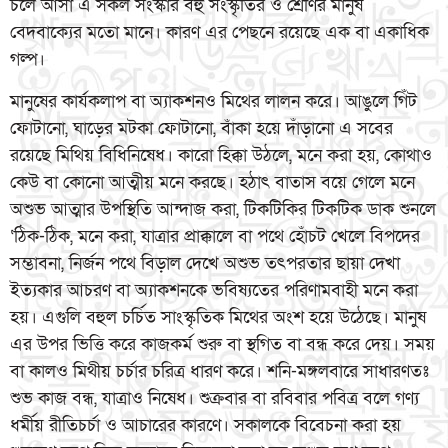
চলে আসা এ সকল সংস্কার বহু সংস্কৃতির ও শ্রেণির মানুষ
বেদবাক্যের মতো মানে। কারণ এর পেছনে রয়েছে এক বা একাধিক
গল্প।
মানুষের কার্যকলাপ বা অ্যাকশনও মিথের লালন করে। আঙুলে গিঁট
ফোটানো, ঘাড়ের মটকা ফোটানো, বাঁকা হয়ে দাঁড়ানো এ সবের
রয়েছে মিথিয় বিধিনিষেধ। কারো হিক্কা উঠলে, মনে করা হয়, কোথাও
কেউ বা কোনো আত্মীয় মনে করছে। হঠাৎ বাতাস বয়ে গেলে মনে
অশুভ আত্মার উপস্থিতি আন্দাজ করা, টিকটিকির টিকটিক ডাক শুনলে
‘ঠিক-ঠিক, মনে করা, যাত্রার প্রাক্কালে বা পথে হোঁচট খেলে বিপদের
সম্ভাবনা, নির্জন পথে বিড়াল দেখে অশুভ তৎপরতার ছায়া দেখা
ইত্যকার আচরণ বা অ্যাকশনকে ভবিষ্যতের পরিণামবাহী মনে করা
হয়। এগুলি বহুল চর্চিত সাংস্কৃতিক মিথের অংশ হয়ে উঠেছে। মানুষ
এর উপর ভিত্তি করে কাজকর্ম শুরু বা স্থগিত বা বন্ধ করে দেয়। সময়
বা কালও মিথীয় চর্চার চরিত্র ধারণ করে। শনি-মঙ্গলবারে সাধারণতঃ
শুভ কাজ বন্ধ, যাত্রাও নিষেধ। শুক্রবার বা রবিবার পবিত্র বলে গণ্য
ধর্মীয় রীতিচর্চা ও আচারের কারণে। সকালকে বিবেচনা করা হয়