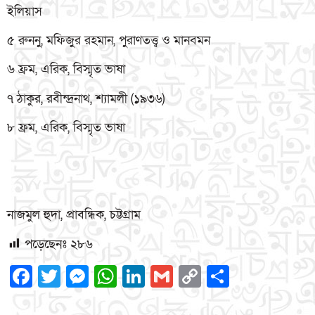
ইলিয়াস
৫ রুননু, মফিজুর রহমান, পুরাণতত্ত্ব ও মানবমন
৬ ফ্রম, এরিক, বিস্মৃত ভাষা
৭ ঠাকুর, রবীন্দ্রনাথ, শ্যামলী (১৯৩৬)
৮ ফ্রম, এরিক, বিস্মৃত ভাষা
নাজমুল হুদা, প্রাবন্ধিক, চট্টগ্রাম
পড়েছেনঃ
২৮৬
Facebook
Twitter
Messenger
WhatsApp
LinkedIn
Gmail
Copy
Share
Link