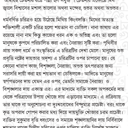
‘আমারই চেতনার রঙে পান্না হল সবুজ’ । চেতনার প্রকোষ্ঠে মিথ
জ্বালে বিশ্বাসের মশাল ভালোর অথবা মন্দের, শুভর অথবা অশুভর।
ধর্মবর্ণিত চরিত্রও হয়ে উঠেছে মিথিয় কিংবদন্তি। মিথের অত্যন্ত
শক্তিশালী একটি চরিত্র হলো শয়তান বা ডেভিল। নানা ভাষায় এর
রয়েছে নানা নাম কিন্তু কাজের ধরন এক ও অভিন্ন এবং তা হলো
মানুষকে কুপথে পরিচালিত করা এবং নৈরাজ্য সৃষ্টি করা। পৃথিবীর
প্রায় সকল ধর্মে ও সংস্কৃতিতে এ চরিত্রটির দেখা মেলে। মানুষের শুভ
প্রবৃত্তি নষ্টের দায়ভার অদৃশ্য এ চরিত্রটির ওপর চাপানো হয়। যে
কোনো খারাপ কাজ, বিশৃঙ্খলা, নৈরাজ্য, অশুভ তৎপরতার জন্য
সরাসরি দায়ী করা হয় শয়তান বা ডেভিলকে। আদিতে মানুষের
স্বর্গপতনের দায় যেমন এর ওপর, তেমনি সমাজে নৈরাজ্য ও
বিশৃঙ্খলার দায় একান্ত এর। এর মাধ্যমে ব্যক্তি সকল অপকর্মের দায়
থেকে পরিত্রাণের উপায় খোঁজে দায় এড়ানোর মাধ্যমে। এ প্রক্রিয়ায়
তার থাকে না অনুশোচনা বা দুঃখবোধের বিন্দুমাত্র প্রচেষ্টা। বরং থাকে
কৃত অপরাধ গোপন করার মধ্য দিয়ে দায়মুক্তি খোঁজার চরম প্রচেষ্টা।
ব্যক্তির সুকুমার বৃত্তি ধ্বংসের ও সমাজে শৃঙ্খলাহানির দায় নির্বিবাদে
শয়তান নামক মিথীয় চরিত্রের ওপর চাপিয়ে ব্যক্তি নির্দোষ সাজতে