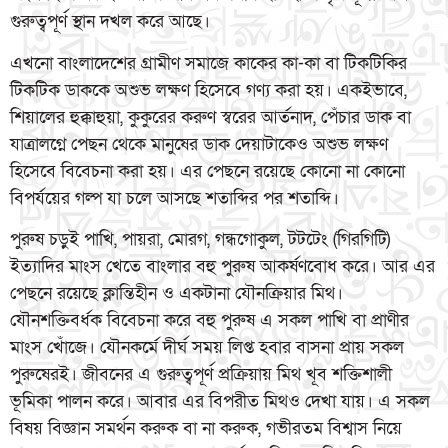
গুরুত্বপূর্ণ স্থান দখল করে আছে।
এখনো বাংলাদেশের গ্রামীণ সমাজে কাকের কা-কা বা টিকটিকির
টিকটিক ডাককে অশুভ লক্ষণ হিসেবে গণ্য করা হয়। একইভাবে,
শিয়ালের হুক্কাহুয়া, কুকুরের করুণ স্বরের আর্তনাদ, পেঁচার ডাক বা
যাত্রালগ্নে পেছন থেকে মানুষের ডাক দেয়াটাকেও অশুভ লক্ষণ
হিসেবে বিবেচনা করা হয়। এর পেছনে রয়েছে কোনো না কোনো
বিপর্যয়ের গল্প যা চলে আসছে শতাব্দির পর শতাব্দি।
পুরুষ চড়ুই পাখি, পায়রা, মোরগ, গন্ধগোকুল, টটটেং (গিরগিটি)
ইত্যাদির মাংস খেতে বাংলার বহু পুরুষ আকর্ষণবোধ করে। আর এর
পেছনে রয়েছে ক্লান্তিহীন ও একটানা যৌনক্রিয়ার মিথ।
যৌনশক্তিবর্ধক বিবেচনা করে বহু পুরুষ এ সকল পাখি বা প্রাণীর
মাংস খোঁজে। যৌনকর্মে দীর্ঘ সময় লিপ্ত হবার বাসনা প্রায় সকল
পুরুষেরই। জীবনের এ গুরুত্বপূর্ণ প্রক্রিয়ায় মিথ খূব শক্তিশালী
ভূমিকা পালন করে। আবার এর বিপরীত মিথও দেখা যায়। এ সকল
বিষয় বিজ্ঞান সমর্থন করুক বা না করুক, গভীরতম বিশ্বাস নিয়ে