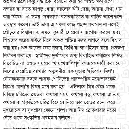
শুভক্ষণ রূপে কিন্তু সন্ধ্যাকে বিবেচনা করা হয় অশুভ ক্ষণ রূপে।
সন্ধ্যায় বা রাতে কাপড় ধোয়া, ঘরদোর ঝাঁট দেয়া, আয়না দেখা, গান
করা নিষেধ। এ সময় দেবতাগণ বসতবাড়িতে বা বাড়ির আশেপাশে
অবস্থান করেন। তাই তারা এ সকল কাজ পছন্দ করবেন না বলেই
প্রৌঢ়দের বিশ্বাস। এ সময়ে কুমারী মেয়েরা সাজগোজ করলে এবং
শিশুদের ঘরের বাইরে নিলে অশুভ শক্তির নজর লাগবে বলে বিশ্বাস
করা হয়। শুভ কাজের জন্য নক্ষত্র, তিথি বা ক্ষণ হিসাব করে ‘শুভক্ষণ’
নির্ধারণ করা হয়। স্বামীদের দুর্ভাগ্যের জন্য বিবাহিত নারীদের নিষিদ্ধ
বিবেচিত বা অশুভ সময়ের ‘খামখেয়ালিপূর্ণ’ কাজকে দায়ী করা হয়।
মিথের ফ্রয়েডিয় ব্যাখ্যার অতুলনীয় এক দৃষ্টান্ত ‘ইডিপাস মিথ’।
যৌনকামনার বদলে শাসক-শোষিতের পারস্পরিক মনোভাবকেই
মিথের কেন্দ্রীয় বিষয় মনে করা হয়। এইভাবে মিথ বেঁচে থাকে
বিভিন্ন চরিত্রের ভেতর। কখনো সময়, কখনো বস্তু, কখনো আচরণ,
কখনো বা প্রকৃতিকে চরিত্র হিসেবে নিয়ে তার ভেতর রচনা করে
মুখরোচক বা সুখশ্রাব্য কোনো গল্প। আর মিথ স্রোতধারার মতো
বেঁচে থাকে সংস্কৃতির প্রবহমান নদীতে।