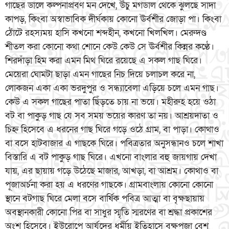
গাছের ডালে কল্পনাপ্রবণ মন দেখে, উঁচু মগডাল থেকে ঝুলছে সাদা
কাপড়, কিংবা অস্বাভাবিক দীর্ঘকায় কোনো ঊর্বশীর জোড়া পা। কিংবা
ঠোঁটে রহস্যময় হাসি কখনো শব্দহীন, কখনো খিলখিল। মেরুদণ্ড
শীতল করা কোনো কথা শোনে কেউ কেউ সে ঊর্বশীর কিন্নর কণ্ঠে।
শিরদাঁড়া হিম করা এমন মিথ ঘিরে রয়েছে এ সকল গাছ ঘিরে।
মেয়েরা ঘোমটা ছাড়া এমন গাছের নিচ দিয়ে চলাচল করে না,
লোকজন একা একা ভরদুপুর ও সন্ধ্যাবেলা এড়িয়ে চলে এমন গাছ।
কেউ এ সকল গাছের পাতা ছিঁড়তে চায় না ভয়ে। মহীরুহ হয়ে ওঠা
বট বা পাকুড় গাছ যে সব সময় ভয়ের কারণ তা নয়। আশ্রয়দাতা ও
চিহ্ন হিসেবে এ ধরনের গাছ ঘিরে গড়ে ওঠে গ্রাম, বা পাড়া। কোথাও
বা বসে হাটবাজার এ গাছকে ঘিরে। পবিত্রতার অনুসন্ধানও চলে শাখা
বিস্তারি এ বট পাকুড় গাছ ঘিরে। এখনো বাংলার বহু জায়গায় দেখা
যায়, এর ছায়ায় গড়ে উঠেছে মাজার, আখড়া, বা আশ্রম। কোথাও বা
পূজাঅর্চনা করা হয় এ ধরণের গাছকে। গ্রামবাংলায় কোনো কোনো
স্থানে বটগাছ ঘিরে মেলা বসে বার্ষিক পবিত্র আত্মা বা বৃক্ষছায়ায়
অবস্থানকারী কোনো পির বা সাধুর স্মৃতি স্মরণের বা শ্রদ্ধা প্রকাশের
অংশ হিসেবে। ইউরোপে আর্যদের ধর্মীয় ইতিহাসে বৃক্ষপূজা বেশ