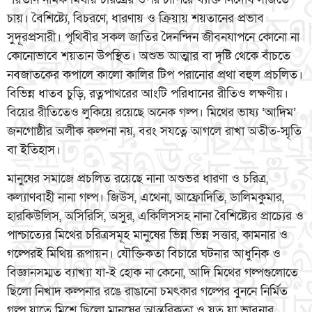
চায়। বৈশিষ্ট্যে, বিচরণে, ধারণায় ও ক্রিয়ায় শয়তানের প্রভাব
সুদূরপ্রসারী। পৃথিবীর সকল জাতির দৈনন্দিন জীবনযাপনে কোনো না
কোনোভাবে শয়তান উপস্থিত। অশুভ আত্মার বা দৃষ্টি থেকে বাঁচতে
নবজাতকের কপালে কালো কালির টিপ পরানোর প্রথা বহুল প্রচলিত।
বিভিন্ন ধাতব চুড়ি, রত্নপাথরের আংটি পরিধানের রীতিও লক্ষণীয়।
বিয়ের রীতিতেও লুকিয়ে রয়েছে অনেক গল্প। মিথের ভাষ্য ‘আদিম’
জনগোষ্ঠীর অলীক কল্পনা নয়, বরং সযত্নে আগলে রাখা অতীত-স্মৃতি
বা ইতিহাস।
মানুষের সমাজে প্রচলিত রয়েছে নানা অশুভর ধারণা ও চরিত্র,
কল্যাণবাহী নানা গল্প। জিউস, এথেনা, আফ্রোদিতি, ডালিমকুমার,
হারকিউলিস, অসিরিসি, অসুর, একিলিসসহ নানা বৈশিষ্ট্যের প্রাচ্যের ও
পাশ্চাত্যের মিথের চরিত্রসমূহ মানুষের ভিন্ন ভিন্ন সত্তার, কামনার ও
গল্পেরই মিথিয় রূপায়ন। যৌক্তিকতা বিচারে ঘটনার আধুনিক ও
বিজ্ঞানসম্মত ব্যাখ্যা যা-ই হোক না কেনো, আদি মিথের গল্পগুলোতে
ছিলো নিখাদ কল্পনার রঙে রাঙানো চমৎকার গল্পের বুননে নির্মিত
গল্প যাতে মিশে ছিলো মানুষের আন্তরিকতা ও যত্ন যা ভাবনার