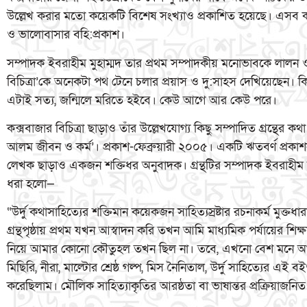
উল্লেখ করার মতো কয়েকটি বিশেষ সংখ্যাও প্রকাশিত হয়েছে। এসব কাজ
ও ভালোবাসার বহি:প্রকাশ।
সম্পাদক ইবরাহীম মুহাম্মদ তার প্রথম সম্পাদকীয় মনোভাবকে লালন ও ধ
বিচিত্রা’কে অনেকটা পথ টেনে চলার প্রয়াস ও দু:সাহস দেখিয়েছেন। কিন্
এটাই সত্য, জন্মিলে মরিতে হইবে। কেউ আগে আর কেউ পরে।
কক্সবাজার বিচিত্রা ছাড়াও তাঁর উল্লেখযোগ্য কিছু সম্পাদিত গ্রন্থের 
আলম জীবন ও কর্ম’। প্রকাশ-ফেব্রুয়ারী ২০০৫। একটি ঋতবর্ণ প্র
লেখক ছাড়াও একজন শক্তিধর অনুবাদক। গ্রন্থটির সম্পাদক ইবরাহীম 
ধরা হলো—
“উর্দু কথাসাহিত্যের শক্তিমান কয়েকজন সাহিত্যস্রষ্টার রচনাকর্ম মুক্
গ্রন্থপৃষ্ঠায় প্রথম যখন আস্বাদন করি তখন আমি মাধ্যমিক পর্যায়ের শিক্
নিয়ে আমার কোনো কৌতুহল তখন ছিল না। তবে, এখনো বেশ মনে 
মিছিরি, নীরা, মাল্টোর শ্রেষ্ঠ গল্প, মিস নৈনিতাল, উর্দু সাহিত্যের 
করেছিলাম। মৌলিক সাহিত্যাকৃতির আরষ্ঠতা বা ভাষান্তর প্রক্রিয়াজনিত