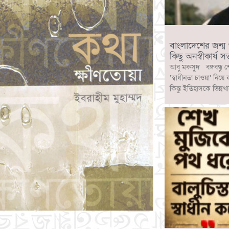
বাংলাদেশের জন্ম ও ব
কিছু অনস্বীকার্য সত
আবু মকসুদ বঙ্গবন্ধু শ
‘স্বাধীনতা চাওয়া’ নিয়ে
কিন্তু ইতিহাসকে ভিন্নখ