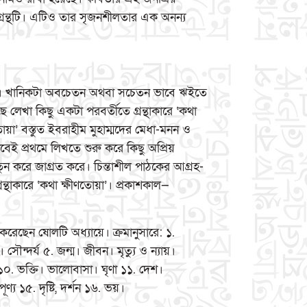
 গ্রন্থটি। এটিও তার সৃজনশীলতার এক অনন্য
য়া’। খানিকটা অবচেতন অথবা সচেতন ভাবে ঋইতে
লেখা কিছু একটা পরবর্তীতে গ্রন্থাকারে ‘কথা
োয়া’ বস্তুত ইবরাহীম মুহাম্মদের মেধা-মনন ও
াবেই প্রথমে লিখতে শুরু করে কিছু অপ্রিয়
তুন করে জাগ্রত করে। চিন্তাশীল পাঠকের আগ্রহ-
থাকারে ‘কথা ক্ষীণতোয়া’। প্রকাশকাল—
করেছেন ষোলটি অধ্যায়ে। ক্রমানুসারে: ১.
। সৌন্দর্য ৫. জন্ম। জীবন। মৃত্যু ও ন্যায়।
তা ১০. ভক্তি। ভালোবাসা। ঘৃণা ১১. দেশ।
য ১৫. দৃষ্টি, দর্শন ১৬. ভয়।