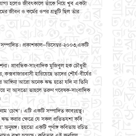
যোগ্য হলেও জীবৎকালে তাঁকে নিয়ে খুব একটা
ের জীবন ও কর্মের ওপর গ্রন্থটি ছিল তাঁর
ম্মদ সম্পাদিত। প্রকাশকাল—ডিসেম্বর-২০০৩,একটি
াশনা। প্রাবন্ধিক-সাংবাদিক মুজিবুল হক চৌধুরী
, কক্সবাজারবাসী হারিয়েছে তাদের শৌর্য-বীর্যের
র আঙ্গিনা আরো অনেক ঋদ্ধ হতো যদি না তিনি
এগিয়ে না আসতো তাহলে তরুণ গবেষক-সাংবাদিক
।
াম ‘চোখ’। এটি একটি সম্পাদিত কাব্যগ্রন্থ।
দ্ধ করার ক্ষেত্রে যে সকল প্রতিতযশা কবি
অনুষঙ্গ। হয়তো একটি পূর্ণাঙ্গ কবিতায় রচিত
 নামও রাখা হয়েছে। কবিতার এই জনপ্রিয়