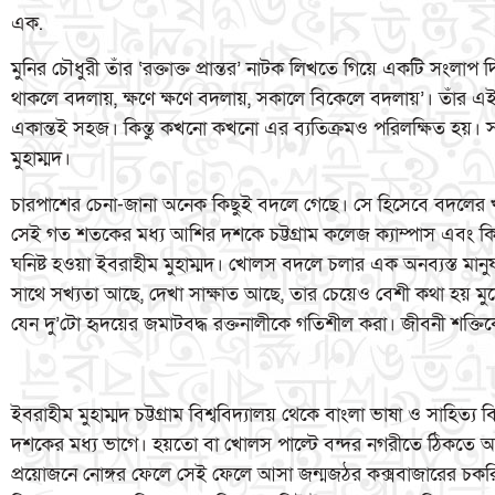
এক.
মুনির চৌধুরী তাঁর ‘রক্তাক্ত প্রান্তর’ নাটক লিখতে গিয়ে একটি সংলাপ 
থাকলে বদলায়, ক্ষণে ক্ষণে বদলায়, সকালে বিকেলে বদলায়’। তাঁর এই
একান্তই সহজ। কিন্তু কখনো কখনো এর ব্যতিক্রমও পরিলক্ষিত হয়।
মুহাম্মদ।
চারপাশের চেনা-জানা অনেক কিছুই বদলে গেছে। সে হিসেবে বদলের খাতা
সেই গত শতকের মধ্য আশির দশকে চট্টগ্রাম কলেজ ক্যাম্পাস এবং কিছুদি
ঘনিষ্ট হওয়া ইবরাহীম মুহাম্মদ। খোলস বদলে চলার এক অনব্যস্ত মান
সাথে সখ্যতা আছে, দেখা সাক্ষাত আছে, তার চেয়েও বেশী কথা হয় মু
যেন দু’টো হৃদয়ের জমাটবদ্ধ রক্তনালীকে গতিশীল করা। জীবনী শক্ত
ইবরাহীম মুহাম্মদ চট্টগ্রাম বিশ্ববিদ্যালয় থেকে বাংলা ভাষা ও সাহি
দশকের মধ্য ভাগে। হয়তো বা খোলস পাল্টে বন্দর নগরীতে ঠিকতে অ
প্রয়োজনে নোঙ্গর ফেলে সেই ফেলে আসা জন্মজঠর কক্সবাজারের চক