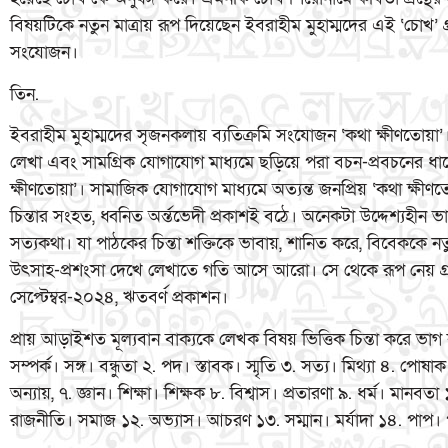
বিষয়টিকে নতুন মাত্রায় রূপ দিয়েছেন ইবরাহীম মুহাম্মদের এই ‘চোখ’
সংযোজন।
তিন.
ইবরাহীম মুহাম্মদের সৃজনকলায় ব্যতিক্রমি সংযোজন ‘কথা ক্ষীণতো
লেখা এবং সামগ্রিক যোগাযোগ মাধ্যমে ছড়িয়ে পরা বচন-প্রবচনের ধাছে 
ক্ষীণতোয়া’। সামাজিক যোগাযোগ মাধ্যমে অত্যন্ত জনপ্রিয় ‘কথা ক্ষীণত
চিন্তার সংহত, ধ্বনিত অর্ন্তভেদী প্রকাশই বঠে। অনেকটা উদ্দেশ্যহীন ভ
সত্যকথা। যা পাঠকের চিন্তা শক্তিকে ভাবায়, শানিত করে, বিবেককে ন
উৎসাহ-প্রশংসা দেখে লেখাতে গতি আসে আরো। সে থেকে রূপ নেয় গ্রন্
সেপ্টেম্বর-২০২৪, ঋতবর্ণ প্রকাশন।
প্রায় আড়াইশত মূল্যবান বাক্যকে লেখক বিষয় ভিত্তিক চিন্তা করে ভাগ 
সম্পর্ক। সঙ্গ। বন্ধুতা ২. পদ। স্তাবক। স্মৃতি ৩. সত্য। মিথ্যা ৪. পোষাক
অন্যায়, ৭. জ্ঞান। শিক্ষা। শিক্ষক ৮. বিশ্বাস। প্রতারণা ৯. ধর্ম। মানব
রাজনীতি। সমাজ ১২. অভ্যাস। আচরণ ১৩. সম্মান। মর্যাদা ১৪. পাপ। পূণ্