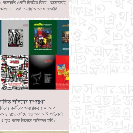
ে। পদোন্নতি একটি নিয়মিত বিষয়— অনেকেরই
্পটি আলাদা। এই পদোন্নতি তাকে এতটাই
লোকিত জীবনের রূপরেখা
ার্ভিসের কর্মীদের আন্তরিকতায় আপনার
আমার হাতে পৌঁছে যায়, আর আমি প্রতিবারই
 মুগ্ধ পাঠক হিসেবে আবিষ্কার করি।