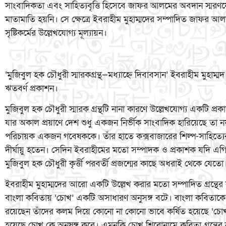
সাংবাদিকতা এবং সাহিত্যবৃত্তি হিসেবে জাফর আলমের অবদান স্মরণ
মাতামাতি হয়নি। সে ক্ষেত্রে ইবরাহীম মুহাম্মদের সম্পাদিত জাফর আলম
সৃষ্টিকর্মের উল্লেখযোগ্য মূল্যায়ন।
‘মুজিবুল হক চৌধুরী স্মারকগ্রন্থ—মধ্যাহ্নে দিবাবসান’ ইবরাহীম মুহা
ঋতবর্ণ প্রকাশন।
মুজিবুল হক চৌধুরী স্মারক গ্রন্থটি নানা কারণে উল্লেখযোগ্য একটি প্রক
যার অকাল প্রয়াণে দেশ শুধু একজন নির্ভীক সাংবাদিক হারিয়েছে তা নয়
পরিচায়ক একজন গবেষককে। তাঁর হাতে কক্সবাজারের শিল্প-সাহিত্যে
দীর্ঘায়ু হতেন। সেদিন ইবরাহীমের মতো সম্পাদক ও প্রকাশক যদি 
মুজিবুল হক চৌধুরী কৃর্ত্তী পরবর্তী প্রজন্মের কাছে অধরাই থেকে যেতো
ইবরাহীম মুহাম্মদের আরো একটি উল্লেখ করার মতো সম্পাদিত গ্রন্থের ন
বাংলা কবিতায় ‘চোখ’ একটি অসাধারণ অনুসঙ্গ বটে। বাংলা কবিতাকে ঋ
রয়েছেন তাঁদের কলম দিয়ে কোনো না কোনো ভাবে কর্ষিত হয়েছে ‘চোখ’ 
হয়েছে চোখ কে অনুষঙ্গ করে। এমনকি চোখ শিরোনামে কবিতা গ্রন্থের