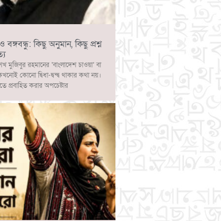
ঙ্গবন্ধু: কিছু অনুমান, কিছু প্রশ্ন
্য
েখ মুজিবুর রহমানের ‘বাংলাদেশ চাওয়া’ বা
 কখনোই কোনো দ্বিধা-দ্বন্দ্ব থাকার কথা নয়।
াতে প্রবাহিত করার অপচেষ্টার