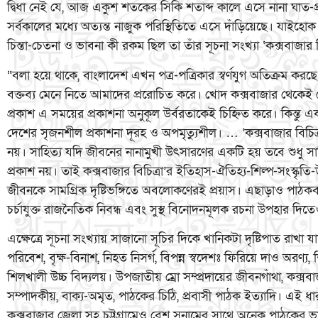
দ্বিধা নেই যে, আজ একুশ শতকের সিকি শতাব্দ কালে এসে নানা ঘাত-প্র
সর্বকালের মধ্যে অত্যন্ত নাজুক পরিস্থিতিতে এসে দাঁড়িয়েছে। যাই
চিন্তা-চেতনা ও ভাবনা কী রকম ছিল তা তাঁর সূচনা সংখ্যা ‘কক্সবাজার 
“বলা হয়ে থাকে, বাংলাদেশ এখন পত্র-পত্রিকার স্বর্ণযুগ অতিক্রম করছে
বক্তব্য মেনে নিতে আমাদের প্ররোচিত করে। খোদ কক্সবাজার থেকেই ব
প্রকাশ এ সময়ের প্রকাশনা অনুকূল উর্বরতাকেই চিহ্নিত করে। কিন্তু এ
দেশের সৃজনশীল প্রকাশনা দূরহ ও অপমৃত্যুশীল। … ‘কক্সবাজার বিচিত্রা’ 
নয়। সাহিত্য যদি জীবনের নানামুখী উৎসারণের একটি হয় তবে শুধু সাহ
প্রকাশ নয়। তাই কক্সবাজার বিচিত্রা’র ইতিহাস-ঐতিহ্য-শিল্প-সংস্কৃতি-
জীবনকে সামগ্রিক দৃষ্টিভঙ্গিতে অবলোকণেরই প্রয়াস। এছাড়াও পাঠকবর্গ
চর্চাযুক্ত রাজনৈতিক নিবন্ধ এবং সুস্থ বিনোদনমূলক রচনা উপহার দিতেও 
এক্ষেত্রে সূচনা সংখ্যায় সাজানো সূচির দিকে খানিকটা দৃষ্টিপাত রাখা যা
পরিবেশ, বৃক্ষ-বিনাশ, নিহত নিসর্গ, বিপন্ন স্বদেশঃ ফিরিয়ে দাও অরণ্য, শি
শিলখালী উচ্চ বিদ্যলয়। উপজাতীয় ম্রো সম্প্রদায়ের জীবনগাঁথা, কক্স
সম্পাদকীয়, বাক্য-অমৃত, পাঠকের চিঠি, প্রবাসী পাঠক ইত্যাদি। এই ধ
কক্সবাজার জেলা সহ চট্টগ্রামেও বেশ সুনামের সাথে অনেক পাঠকের ভা