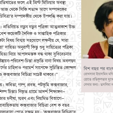
তিঘাতের ফলে এই প্রিন্ট মিডিয়ার অবস্থা
হোক আজ থেকে সিকি শতাব্দ আগে সম্পাদকের
চিবিত্রা’র সম্পাদকীয় থেকে উপলব্ধি করা যায়।
। প্রতিনিয়ত নতুন নতুন পত্রিকা আত্মপ্রকাশ উক্ত
েশ কয়েকটি দৈনিক ও সাপ্তাহিক পত্রিকার
কটা বিষয় বিস্ময় সহযোগে লক্ষনীয় যে, সারা
সাহিত্য অনুরাগী কিন্তু শুধু সাহিত্যের পত্রিকা
িত্য নিয়ে আপাদমস্তক বদ্ধ থাকা সুবিবেচনার
উন্নয়ন-পরিবেশ-চিন্তা প্রভৃতি নানা বিষয় অবলম্বন
ের চাহিদাও পরামর্শ সাপেক্ষে সুচিন্তিত কোন্দল
বিশ বছর পর বাং
কক্সবাজার বিচিত্রা সচেষ্ট থাকবে।’’
রোখসানা ইয়াসমিন মণি
স্রোতে প্রতিকূলতার মুখ
য়। কবিতা, গল্প, প্রবন্ধ, পটভূমি কক্সবাজার,
লেখার জন্য। তসলিমা 
ল্প চিন্তাঃ নিভৃত গ্রামে আদর্শ শিক্ষাঙ্গন—
বাজার মনীষা, স্মরণ এবং নিয়মিত বিভাগে—
ারাবাহিকতায় কক্সবাজার বিচিত্রা বেশ ক বছর
লোবাসা পেতে সক্ষম হয়। ‘কক্সবাজার বিচিত্রা’র