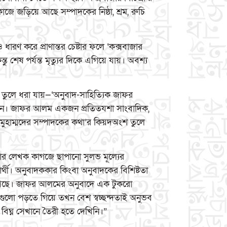
ে জড়িয়ে আছে সম্পাদকের নিষ্ঠা, শ্রম, রুচি
ারণ করে প্রাণান্তর চেষ্টার ফলে ‘কক্সবাজার
তু শেষ পর্যন্ত মৃত্যুর দিকে এগিয়ে যায়। অবশ্য
কথা তুলে ধরা যায়—‘অনুবাদ-সাহিত্যিক জাফর
কাশন। জাফর আলম একজন প্রতিতযশা সাংবাদিক,
মুহাম্মদের সম্পাদকের কথা’র কিয়দঅংশ তুলে
তধারার লেখক কাগজে ছাপানো সুলভ মূল্যের
ষার্থী। অনুবাদককার কিংবা অনুবাদকের বিশিষ্টতা
আছে। জাফর আলমের অনুবাদে এক টুকরো
এই বইগুলো পড়তে গিয়ে তখন বেশ স্বচ্ছন্দতাই অনুভব
 বিঘ্ন সেখানে তৈরী হতে দেখিনি।”