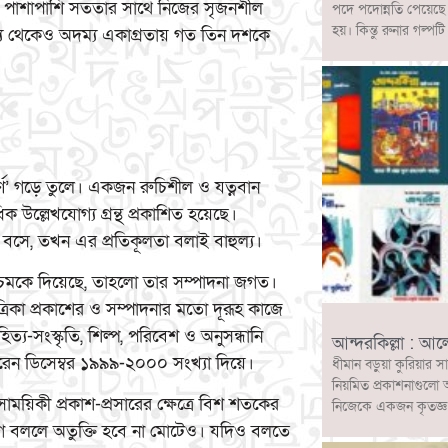
 পাশাপাশি সততার সাথে নিজের সৃজনশীল
পদে পদোন্নতি পেয়েছ
হয়। কিন্তু রুনার গল
ে থেকেও অদম্য একাগ্রতায় গত তিন দশকে
র্ণ’ গড়ে তুলে। একজন রুচিশীল ও যত্নবান
 উল্লেখযোগ্য গ্রন্থ প্রকাশিত হয়েছে।
সে, তখন এর প্রতিকূলতা বলাই বাহুল্য।
ে চমকে দিয়েছে, তাহলো তার সম্পাদনা জগত।
িকা প্রকাশের ও সম্পাদনার মতো দূরূহ কাজে
্য-সংস্কৃতি, শিল্প, পরিবেশ ও অনুসন্ধানি
আন্দরকিল্লা : আ
রু করেন ডিসেম্বর ১৯৯৯-২০০০ সংখ্যা দিয়ে।
ধীমান বড়ুয়া কুরিয়ার স
নিয়মিত প্রকাশনাগুলো 
 সাময়িকী প্রকাশ-প্রসারের ক্ষেত্রে বিশ শতকের
নিজেকে একজন কৃতজ্ঞ ও
ুগ বললে অতুক্তি হবে না মোটেও। যদিও বলতে