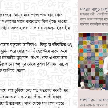
মাহরাং বালুচ বেলু
ফজলুল বারী বেলুচিস্তা
দিয়েছেন—‘মানুষ মরে গেলে পঁচে যায়, বেঁচে
বালুচ আজ বঙ্গবন্ধুর মত
 সংলাপের সাথে বাস্তবতার মিল খুঁজে পাওয়া
মামলায় যাবজ্জীবন কারা
 সংখ্যায় অল্প হলেও এ ধারার একজন ইবরাহীম
য় বন্ধুদের তালিকাও। কিন্তু অপরিবর্তিত শুধু
ন পরে সোহ্রাওয়ার্দি হোস্টেলে ক্রমে ক্রমে
ুষ ইবরাহীম মুহাম্মদ। তখন থেকে এখনো তার
ঠোফোনে। শুধু দূর থেকে কুশল বিনিময় নয়, এ
িকে জাগিয়ে তোলা।
ত্য বিষয়ে পাঠ চুকিয়ে নেয় গত শতকের নব্বই এর
নব্যস্ত বলে এক সময় জীবন ও জীবিকার
গল্পটি রুনা আখত
রিয়া উপজেলায়। নগর থেকে মফঃস্বল শহরে
রুনা আখতার আমাদের 