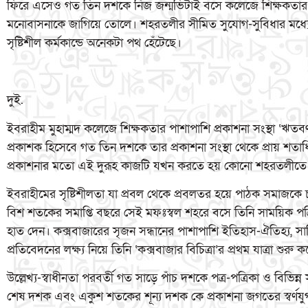
ফিরে এসেও গত তিন দশকে নিজ জন্মভিটাই বসে কলেজে শিক্ষকতার
মনোবাসনাকে জাগিয়ে তোলে। শহরতলীর সীমিত সুযোগ-সুবিধার মধ্য
সৃষ্টিশীল কর্মকান্ডে অনেকটা পথ হেঁটেছে।
দুই.
ইবরাহীম মুহাম্মদ কলেজে শিক্ষকতার পাশাপাশি প্রকাশনা সংস্থা ‘ঋতব
প্রকাশক হিসেবে গত তিন দশকে তার প্রকাশনা সংস্থা থেকে প্রায় শতাধিক
প্রকাশনার মতো এই দুরূহ কাজটি যখন করতে হয় কোনো শহরতলীতে ব
ইবরাহীমের সৃষ্টিশীলতা যা প্রবল থেকে প্রবলতর হয়ে পাঠক সমাজক
বিশ শতকের সমাপ্তি বছরে সেই মফঃস্বল শহরে বসে তিনি সাময়িক পত্র
হাত দেন। কক্সবাজারের সৃজন সন্ধানের পাশাপাশি ইতিহাস-ঐতিহ্য, সাহিত
প্রতিবেদনের লক্ষ্য নিয়ে তিনি ‘কক্সবাজার বিচিত্রা’র প্রথম যাত্রা শু
উল্লেখ্য-স্বাধীনতা পরবর্তী গত সাড়ে পাঁচ দশকে পত্র-পত্রিকা ও বিভিন্ন
শেষ দশক এবং একুশ শতকের শূন্য দশক কে প্রকাশনা জগতের স্বর্ণয