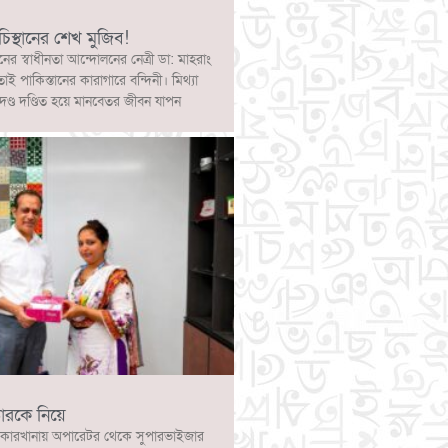
চিস্থানের শেখ মুজিব!
নের স্বাধীনতা আন্দোলনের নেত্রী ডা: মাহরাং
োই পাকিস্তানের কারাগারে বন্দিনী। মিথ্যা
দণ্ড দণ্ডিত হয়ে মানবেতর জীবন যাপন
ারকে নিয়ে
কারখানায় অপারেটর থেকে সুপারভাইজার