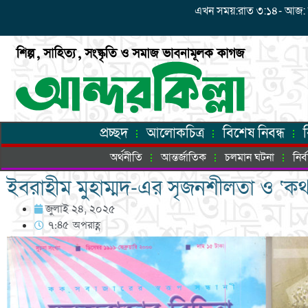
এখন সময়:রাত ৩:১৪- আজ: শনিব
প্রচ্ছদ
আলোকচিত্র
বিশেষ নিবন্ধ
অর্থনীতি
আন্তর্জাতিক
চলমান ঘটনা
নির
ইবরাহীম মুহাম্মদ-এর সৃজনশীলতা ও ‘কথা
জুলাই ২৪, ২০২৫
৭:৪৫ অপরাহ্ণ