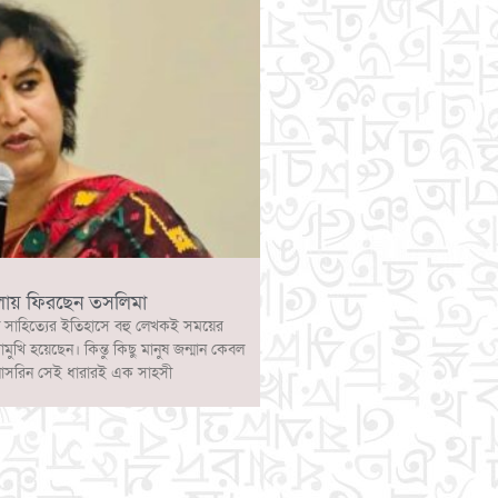
লায় ফিরছেন তসলিমা
 সাহিত্যের ইতিহাসে বহু লেখকই সময়ের
োমুখি হয়েছেন। কিন্তু কিছু মানুষ জন্মান কেবল
নাসরিন সেই ধারারই এক সাহসী