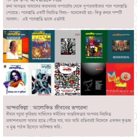
রুনা আখতার আমাদের কারখানায় অপারেটর থেকে সুপারভাইজার পদে পদোন্নতি
পেয়েছে। পদোন্নতি একটি নিয়মিত বিষয়— অনেকেরই হয়। কিন্তু রুনার গল্পটি
আলাদা। এই পদোন্নতি তাকে এতটাই
আন্দরকিল্লা : আলোকিত জীবনের রূপরেখা
ধীমান বড়ুয়া কুরিয়ার সার্ভিসের কর্মীদের আন্তরিকতায় আপনার নিয়মিত
প্রকাশনাগুলো আমার হাতে পৌঁছে যায়, আর আমি প্রতিবারই নিজেকে একজন কৃতজ্ঞ
ও মুগ্ধ পাঠক হিসেবে আবিষ্কার করি।