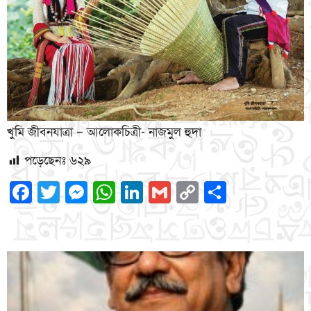
খুমি জীবনযাত্রা – আলোকচিত্রী- নাজমুল হুদা
পড়েছেনঃ
৬২৯
Facebook
Twitter
Messenger
WhatsApp
LinkedIn
Gmail
Copy
Share
Link