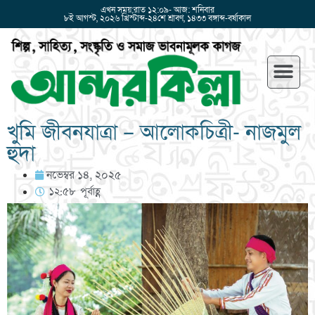
এখন সময়:রাত ১২:০৯- আজ: শনিবার
৮ই আগস্ট, ২০২৬ খ্রিস্টাব্দ-২৪শে শ্রাবণ, ১৪৩৩ বঙ্গাব্দ-বর্ষাকাল
খুমি জীবনযাত্রা – আলোকচিত্রী- নাজমুল
হুদা
নভেম্বর ১৪, ২০২৫
১২:৫৮ পূর্বাহ্ণ