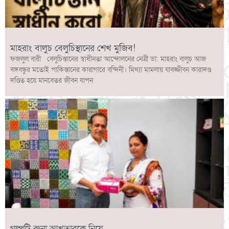
মাহরাং বালুচ বেলুচিস্থানের শেখ মুজিব!
ফজলুল বারী বেলুচিস্তানের স্বাধীনতা আন্দোলনের নেত্রী ডা: মাহরাং বালুচ আজ
বঙ্গবন্ধুর মতোই পাকিস্তানের কারাগারে বন্দিনী। মিথ্যা মামলায় যাবজ্জীবন কারাদণ্ড
দণ্ডিত হয়ে মানবেতর জীবন যাপন
গল্পটি রুনা আখতারকে নিয়ে