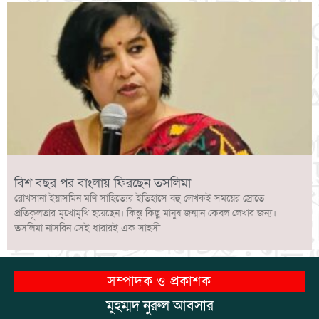
বিশ বছর পর বাংলায় ফিরছেন তসলিমা
রোখসানা ইয়াসমিন মণি সাহিত্যের ইতিহাসে বহু লেখকই সময়ের স্রোতে
প্রতিকূলতার মুখোমুখি হয়েছেন। কিন্তু কিছু মানুষ জন্মান কেবল লেখার জন্য।
তসলিমা নাসরিন সেই ধারারই এক সাহসী
সম্পাদক ও প্রকাশক
মুহম্মদ নুরুল আবসার