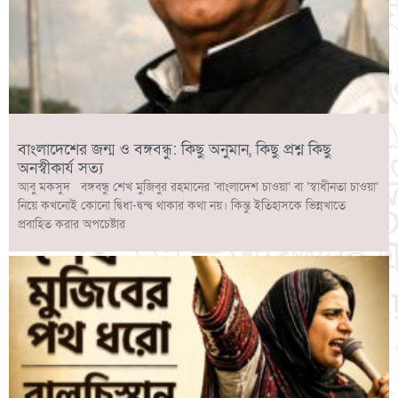
বাংলাদেশের জন্ম ও বঙ্গবন্ধু: কিছু অনুমান, কিছু প্রশ্ন কিছু
অনস্বীকার্য সত্য
আবু মকসুদ বঙ্গবন্ধু শেখ মুজিবুর রহমানের ‘বাংলাদেশ চাওয়া’ বা ‘স্বাধীনতা চাওয়া’
নিয়ে কখনোই কোনো দ্বিধা-দ্বন্দ্ব থাকার কথা নয়। কিন্তু ইতিহাসকে ভিন্নখাতে
প্রবাহিত করার অপচেষ্টার