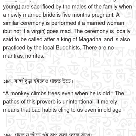
young.) are sacrificed by the males of the family when
a newly married bride is five months pregnant. A
similar ceremony is performed if a married woman
(but not if a virgin) goes mad. The ceremony is locally
said to be called after a king of Magadha, and is also
practiced by the local Buddhists. There are no
mantras, no rites.
১৯৭. বার্ন্দ বুড়া হইলেও গাছত উডে।
“A monkey climbs trees even when he is old.” The
pathos of this proverb is unintentional. It merely
means that bad habits cling to us even in old age.
১৯৮. গাতে ন আঁডে গুই হাপ্ কুলা লেজে বাঁধে।