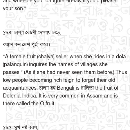
and wheedle your daughter-in-law if you’d please
your son.”
১৯৪. চাল্যা বেচনী দোলায় চড়ে,
কন্নান্ কন্ দেশ পুর্ছা করে।
“A female fruit (chalya) seller when she rides in a dola
(palanquin) inquires the names of villages she
passes.” (As if she had never seen them before.) Thus
low people becoming rich feign to forget their old
acquaintances. চাল্যা রহ Bengali is চালিতা the fruit of
Delenia Indica. It is very common in Assam and is
there called the O fruit.
১৯৫. মুখ নষ্ট বরল,