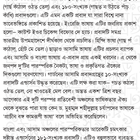
(গার্ছ কাঁঠাল ওঠত্ তেল্) এবং ১৮০-সংখ্যক (গাছত্ ন উঠ্তে পাঁচ্
কাঁধি) প্রবাদগুলো। এটি এমন একটি প্রবাদ যা সারা বিশ্বে নানা
ভাবেভঙ্গিতে প্রকাশিত হয়েছে। ইংরেজি ভাষায় এটির জনপ্রিয় প্রকাশ
হলো— কাউন্ট ইওর চিকেন্স বিফোর দে হ্যাচ। প্রবাদটি সমগ্র
ভারতীয় উপমহাদেশে দীর্ঘকাল থেকে প্রচলিত। হিন্দি ভাষা (গাছ র্প
কাঠাল্, হোঁট মে তেল।) ছাড়াও আসামি ভাষায় এটির প্রচলন ব্যাপক
এবং আসামি ও বাংলা ভাষায় এ-প্রবাদ প্রায় একই ধরনের। এ থেকে
জনপদ দু’টির পারস্পরিক নৈকট্য, ভাষা ও প্রকৃতিগত ঐক্যের
দিকগুলো স্মরণযোগ্য। গার্ডনের আসামি প্রবাদগ্রন্থের ১০-সংখ্যক
প্রবাদটি এন্ডার্সন উদ্ধৃত করেছেন। এটি লক্ষ করা যাক— গচত্ কঠাল্
ওঠত তেল, নো খাওতেই মেল বেল। অন্তত একশ’ ত্রিশ বছর
আগেকার এই দুটি পরস্পর প্রতিবেশী অঞ্চলের ভাষিকতার ঐক্য
থেকে বুঝতে পারা যায় কেন ড. মুহম্মদ শহীদুল্লাহ চর্যাপদের ভাষাকে
‘প্রাচীন বঙ্গ কামরূপী ভাষা’ বলে অভিহিত করেছিলেন।
বাংলা এবং আসাম অঞ্চলের পারস্পরিকতার আরেকটি চমৎকার
দৃষ্টান্ত এন্ডার্সনের ১৮১-সংখ্যক প্রবাদটি। এটিও বহুলভাবে ব্যবহৃত