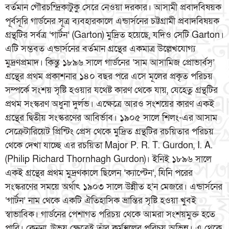
বর্তমান গৌরচন্দ্রিকাটুকু সেরে নেওয়া দরকার। আসামী প্রবাদবিষয়ক
পূর্বসূরি গার্ডনের সূত্র ব্যবহারকালে এন্ডার্সনের চট্টগ্রামী প্রবাদবিষয়ক
গ্রন্থটির সর্বত্র ‘গার্টন’ (Garton) মুদ্রিত হয়েছে, যদিও সেটি Garton।
এটি সম্ভবত এন্ডার্সনের বর্তমান গ্রন্থের একমাত্র উল্লেখযোগ্য
মুদ্রণপ্রমাদ। কিন্তু ১৮৯৬ সালে গার্ডনের ‘সাম আসামিজ প্রোভার্বস্’
গ্রন্থের প্রথম প্রকাশনার ১৪০ বছর পরে এসে মূলের প্রকৃত পরিচয়
সম্পর্কে সংশয় সৃষ্টি হওয়ার যথেষ্ট কারণ থেকে যায়, যেহেতু গ্রন্থটির
প্রথম সংস্করণ অধুনা দুর্লভ। এক্ষেত্রে আরও সংশয়ের কারণ একই
গ্রন্থের দ্বিতীয় সংস্করণের আবির্ভাব। ১৯০৫ সালে শিলং-এর আসাম
সেক্রেটারিয়েট প্রিন্টিং প্রেস থেকে মুদ্রিত গ্রন্থটির রচয়িতার পরিচয়
থেকে দেখা যাচ্ছে এর রচয়িতা Major P. R. T. Gurdon, I. A.
(Philip Richard Thornhagh Gurdon)। ইনিই ১৮৯৬ সালে
একই গ্রন্থের প্রথম মুদ্রণকালে ছিলেন ‘ক্যাপ্টেন’, যিনি পরের
সংস্করণের সময়ে অর্থাৎ ১৯০৩ সালে উন্নীত হ’ন মেজরে। এন্ডার্সনের
‘গার্টন’ নাম থেকে একটি ঐতিহাসিক ভ্রান্তির সৃষ্টি হওয়া খুবই
স্বাভাবিক। গার্ডনের পেশাগত পরিচয় থেকে আমরা সংশয়মুক্ত হতে
পারি। কেননা, উভয় ক্ষেত্রেই তাঁর কর্মস্থলের পরিচয় অভিন্ন। এ থেকে