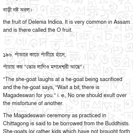
বাড়ী নষ্ট অরল্।
the fruit of Delenia Indica. It is very common in Assam
and is there called the O fruit.
১৯৬. পাঁডারে কাডে পাঁডীয়ে হাঁসে,
পাঁডায় কয় “তোর লাগিও মগধেশ্বরী আছে”।
“The she-goat laughs at a he-goat being sacrificed
and the he-goat says, “Wait a bit, there is
Magadeswari for you.” i. e., No one should exult over
the misfortune of another.
The Magadeswari ceremony as practiced in
Chittagong is said to be borrowed from the Buddhists.
She-goats (or rather kids which have not brought forth