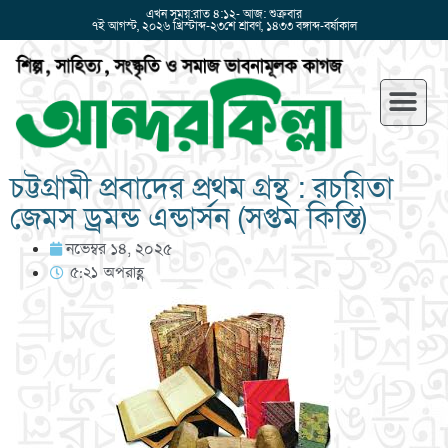
এখন সময়:রাত ৪:১২- আজ: শুক্রবার
৭ই আগস্ট, ২০২৬ খ্রিস্টাব্দ-২৩শে শ্রাবণ, ১৪৩৩ বঙ্গাব্দ-বর্ষাকাল
চট্টগ্রামী প্রবাদের প্রথম গ্রন্থ : রচয়িতা
জেমস ড্রমন্ড এন্ডার্সন (সপ্তম কিস্তি)
নভেম্বর ১৪, ২০২৫
৫:২১ অপরাহ্ণ