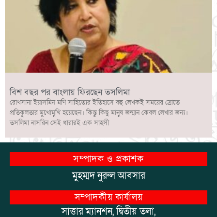
বিশ বছর পর বাংলায় ফিরছেন তসলিমা
রোখসানা ইয়াসমিন মণি সাহিত্যের ইতিহাসে বহু লেখকই সময়ের স্রোতে
প্রতিকূলতার মুখোমুখি হয়েছেন। কিন্তু কিছু মানুষ জন্মান কেবল লেখার জন্য।
তসলিমা নাসরিন সেই ধারারই এক সাহসী
সম্পাদক ও প্রকাশক
মুহম্মদ নুরুল আবসার
সম্পাদকীয় কার্যালয়
সাত্তার ম্যানশন, দ্বিতীয় তলা,