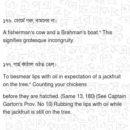
১৭৬. ডোর্মে গরু, বামনের না।
A fisherman’s cow and a Brahman’s boat.” This
signifies grotesque incongruity.
১৭৭. গার্ছ কাঁঠাল ওঠত্ তেল্।
To besmear lips with oil in expectation of a jackfruit
on the tree.” Counting your chickens
before they are hatched. (Same 13, 180) (See Captain
Garton’s Prov. No 10) Rubbing the lips with oil while
the jackfruit is still on the tree.