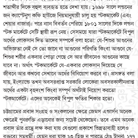
শতাব্দীর দিকে বহুল ব্যবহৃত হতে দেখা যায়। ১৬৯৮ সালে লন্ডনের
জন ক্যাস্টেনুগ কফি হাউজে নিয়মানুযায়ী চালু হয় স্টকমার্কেট (এবং
শেয়ার বাজার)। পরে নাান বিবর্তন পেরিয়ে ১৮০১ সালের দিকে লন্ডন
স্টক মার্কেটে সেটি স্থায়ী রূপ নেয়। সেসময়ে যারা স্টকমার্কেটে বিপুল
অর্থের লোকসান দিত তাদের সম্পর্কে বলা হতো: যে-শিশুর আগুনের
অভিজ্ঞতা নেই সে তো জানে না আগুনের পরিণতি কিংবা আগুনে যে-
শিশুর শরীর একবার পোড়া গেছে সে আর জীবনেও আগুনের কাছে
যাবে না। অর্থাৎ স্টকমার্কেটে যে-একবার লোকসান দিয়েছে সে
জীবনে আর কখনো সেখানে অর্থের বিনিয়োগ করবে না। প্রসঙ্গত বলা
যায়, ইংল্যান্ডে তখন অবসরপ্রাপ্ত সরকারি লোকেরা অবসরকালীনপ্রাপ্ত
অর্থের একটা বৃহদংশ কিংবা সম্পূর্ণ অর্থটাই নিয়োগ করতো
স্টকমার্কেটে। এদের অনেকেই বিপুল ক্ষতির শিকার হতো।
চট্টগ্রামের প্রবাদ সংগ্রহ ও সংকলনের ক্ষেত্রে জেমস এন্ডার্সন অনেক
ক্ষেত্রেই পুনরুক্তি এড়ানোর জন্য সচেষ্ট থেকেছেন। তবে এমন অনেক
প্রবাদ তাঁর গ্রন্থে লক্ষ করা যায় যেগুলো প্রকাশে ভিন্নতাবাহী হলেও
বক্তব্যে সমধর্মী। যেমন ধরা যাক ১৩ (হিজ্ ন পারতে ঠেঙ টানন্), ১৭৭