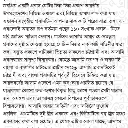
জনপ্রিয় একটি প্রবাদ যেটির ভিন্ন-ভিন্ন প্রকাশ ভারতীয়
উপমহাদেশের বিভিন্ন অঞ্চলে এবং বিভিন্ন ভাষায় লক্ষ করা যায়।
এন্ডার্সন সংগৃহীত প্রবাদটি— আপনার নাক কাটি পরের যাত্রা ভঙ্গ। এ-
প্রবাদেরই অন্যতর রূপ বর্তমান গ্রন্থের ১১০-সংখ্যক প্রবাদ— নিজে
মরি জ্ঞাতির পাতিল পেলান্। গার্ডনের আসামি ভাষার যে-সমতুল
প্রবাদের দৃষ্টান্ত দেওয়া হয়েছে সেটি— নিজর নাক কাটি সতিনীর যাত্রা
ভঙ্গ। বস্তুত প্রকাশে খানিকটা ভিন্নতা থাকলেও চট্টগ্রামী এবং আসামি
প্রবাদদ্বয়ের সাদৃশ্য বিস্ময়কর। যেহেতু আসামি জনপদ ও জনগোষ্ঠি
বাংলা ও বাঙালির চাইতেও প্রাচীন সেহেতু আসামি প্রবাদটিকেই
চট্টগ্রামী এবং বাংলা প্রবাদটির পূর্বসূরী হিসেবে চিহ্নিত করা যায়।
ভারতবর্ষের আসাম প্রদেশে এমন কূসংস্কার প্রচলিত রয়েছে যে
যাত্রাকালে কোনো ক্ষত-জখম-বিকৃত কিছু চোখে পড়লে সেটা যাত্রার
জন্য অমঙ্গল এবং তা আসন্ন কোনো বিপদের পূর্বাভাসরূপে
বিশ্বাসযোগ্য। আসামি ভাষায় ‘সতিনী’ এবং ‘সতিয়ৈ’ দু’টোই
প্রচলিত। প্রথমটিতে দুই স্ত্রীর একজন এবং দ্বিতীয়টিতে বহু স্ত্রীর মধ্যে
একজনের কথা বলা হয়েছে। এ থেকে এটিও বোঝা যাচ্ছে, আসামে