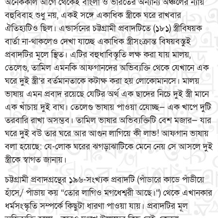
অনেককাল আগে থেকেই বাংলা ও ভারতের অন্যান্য অঞ্চলের ন্যায়
বহুবিবাহ শুধু নয়, একই সঙ্গে একাধিক স্ত্রীকে ঘরে রাখবার
ঐতিহ্যটিও ছিল। এন্ডার্সনের চট্টগ্রামী প্রবাদটিতে (১৮১) স্ত্রীবিষয়ক
বার্তা না-থাকলেও দেখা যাচ্ছে একাধিক স্ত্রীসংক্রান্ত বিষয়বস্তুই
প্রবাদটির মূলে স্থিত। এটির বহুধাবিস্তৃতি লক্ষ করা যায় মালয়,
তেলেগু, তামিল এমনকি আফগানদের অভিব্যক্তি থেকে যেখানে এক
ঘরে দুই স্ত্রী’র বর্তমানতাকে কটাক্ষ করা হয় লোকোমানসে। মালয়
ভাষায় এমন প্রবাদ রয়েছে যেটির অর্থ এক ছাদের নিচে দুই স্ত্রী মানে
এক খাঁচায় দুই বাঘ। তেলেগু ভাষায় পাওয়া যােেচ্ছ— এক খাপে দুটি
তরবারি রাখা অসম্ভব। তামিল ভাষার অভিব্যক্তিটি বেশ মজার— যার
ঘরে দুই বউ তার ঘরে আর আগুন লাগিয়ে কী লাভ! আফগান ভাষায়
বলা হয়েছে: যে-লোক ঘরের ঝগড়াঝাটিকে মেনে নেয় সে আসলে দুই
স্ত্রীকে স্বাগত জানায়।
চট্টগ্রামী প্রবাদগ্রন্থের ১৯৬-সংখ্যক প্রবাদটি (পাঁডারে কাডে পাঁডীয়ে
হাঁসে,/ পাঁডায় কয় “তোর লাগিও মগধেশ্বরী আছে।”) থেকে এখানকার
ধর্মসংস্কৃতি সম্পর্কে কিছুটা ধারণা পাওয়া যায়। প্রবাদটির মূল