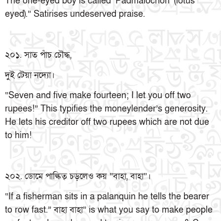
The one-eyed boy is called ‘Padmalochon’ (lotus
eyed).” Satirises undeserved praise.
২০১. সাত পাঁচ চৌদ্ধ,
দুই টেয়া নদ্যো।
“Seven and five make fourteen; I let you off two
rupees!” This typifies the moneylender’s generosity.
He lets his creditor off two rupees which are not due
to him!
২০২. ডোমে পাল্কিত্ চড়লেও কয় “বাহা, বাহা”।
“If a fisherman sits in a palanquin he tells the bearer
to row fast.” বাহা বাহা” is what you say to make people