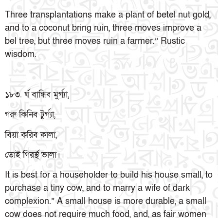
Three transplantations make a plant of betel nut gold,
and to a coconut bring ruin, three moves improve a
bel tree, but three moves ruin a farmer.” Rustic
wisdom.
১৮৩. র্ঘ বান্ধিব মুর্গ্যা,
গরু কিনিব টুর্গ্যা,
বিয়া করিব কালা,
তোই গিরর্স্থ ভালা।
It is best for a householder to build his house small, to
purchase a tiny cow, and to marry a wife of dark
complexion.” A small house is more durable, a small
cow does not require much food, and, as fair women