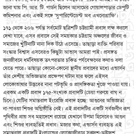
জানা যায় পি. আর. টি. গার্ডন ছিলেন আসামের গোয়ালপাড়ার ডেপুটি
কমিশনার এবং একই সঙ্গে ‘সুপারিন্টেডেন্ট অব এথনোগ্রাফি’।
১৭১ থেকে ২০৬ পর্যন্ত সর্বমোট ছত্রিশটি চট্টগ্রামী প্রবাদ লক্ষ করলে
দেখা যাবে, এসব প্রবাদে সেই সময়কার চট্টগ্রাম অঞ্চলের জীবন ও
সমাজের খুঁটিনাটি নানা দিক উঠে এসেছে। তাছাড়া ব্যক্তি পরিবার
সংস্কার বিশ্বাস এসবেরও কিছুটা আভাস আমরা পাই। প্রসঙ্গত
জনজীবনে ধর্মবিষয়ক তৎপরতার চকিত পর্যবেক্ষণের কথাও বলা
যেতে পারে। তাছাড়া কোনো-কোনো স্থানীয় প্রবাদের মধ্যে এন্ডার্সন
তাঁর দেশীয় অভিজ্ঞতার প্রক্ষেপণ ঘটান যার ফলে এইসব
লোকোভাষার উদ্ভবের নানা পটভূমি ও প্রাসঙ্গিকতা খুঁজে পাওয়া যায়।
এরকম একটি প্রবাদ ১৭৫-সংখ্যক প্রবাদটি (ডেয়া গরুয়ে বাঘ্ ন
চিনে।) যেটির সমান্তরাল ইংরেজি প্রবাদ হচ্ছে: আগুনের অভিজ্ঞতা
না-পাওয়া শিশুর অগ্নিভীতি নেই। এই প্রবাদটির একটি সর্বজনীন রূপ
পৃথিবীর প্রায় সব মহাদেশে রয়েছে যেখানে উপমা হিসেবেও আগুন
এবং শিশুর ব্যবহৃতিই প্রধান। মজার কথা, এন্ডার্সন ব্যবহৃত এই
সমান্তরাল প্রবাদটি ইংল্যান্ডের লোকোজীবনে সপ্তদশ-অষ্টাদশ