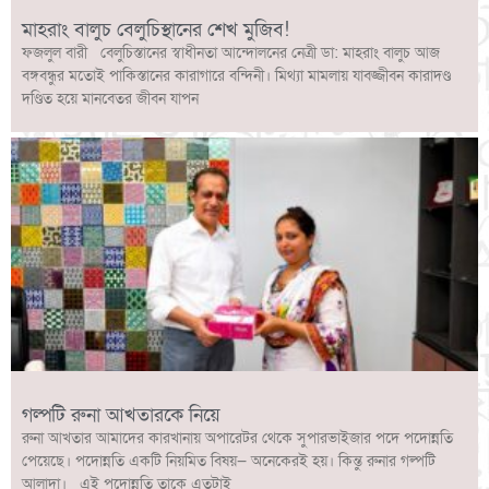
মাহরাং বালুচ বেলুচিস্থানের শেখ মুজিব!
ফজলুল বারী বেলুচিস্তানের স্বাধীনতা আন্দোলনের নেত্রী ডা: মাহরাং বালুচ আজ
বঙ্গবন্ধুর মতোই পাকিস্তানের কারাগারে বন্দিনী। মিথ্যা মামলায় যাবজ্জীবন কারাদণ্ড
দণ্ডিত হয়ে মানবেতর জীবন যাপন
গল্পটি রুনা আখতারকে নিয়ে
রুনা আখতার আমাদের কারখানায় অপারেটর থেকে সুপারভাইজার পদে পদোন্নতি
পেয়েছে। পদোন্নতি একটি নিয়মিত বিষয়— অনেকেরই হয়। কিন্তু রুনার গল্পটি
আলাদা। এই পদোন্নতি তাকে এতটাই