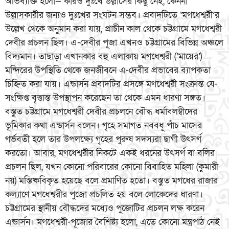
অভিব্যক্তি হলো— কারও দুঃখে উল্লাসের কিছু নেই, কেননা
উল্লাসকারীর জন্যও দুঃখের সংঘটন সম্ভব। প্রবাদটিতে ‘মগধেশ্বরী’র
উল্লেখ থেকে অনুমান করা যায়, প্রাচীন কাল থেকে চট্টগ্রামে মগধেশ্বরী
দেবীর প্রচলন ছিল। এ-দেবীর পূজা এখনও চট্টগ্রামের বিভিন্ন অঞ্চলে
বিদ্যমান। তাছাড়া এখানকার বহু এলাকায় মগধেশ্বরী (‘মায়ের’)
মন্দিরের উপস্থিতি থেকে জনজীবনে এ-দেবীর প্রভাবের ব্যাপকতা
চিহ্নিত করা যায়। এন্ডার্সন প্রবাদটির প্রসঙ্গে মগধেশ্বরী সংক্রান্ত যে-
সংক্ষিপ্ত বৃত্তান্ত উপস্থাপন করেছেন তা থেকে এমন ধারণা সঙ্গত।
বস্তুত চট্টগ্রামে মগধেশ্বরী দেবীর প্রচলনে বৌদ্ধ ধর্মাবলম্বীদের
ভূমিকার কথা এন্ডার্সন বলেন। গৃহে সমাগত নববধূ পাঁচ মাসের
গর্ভবতী হলে তার উপলক্ষ্যে গৃহের পুরুষ সদস্যরা ছাগী উৎসর্গ
করতো। আবার, মগধেশ্বরীর নিকটে একই ধরনের উৎসর্গ বা বলির
প্রচলন ছিল, যখন কোনো পরিবারের কোনো বিবাহিত মহিলা (কুমারী
নয়) মস্তিষ্কবিকৃত হয়েছে বলে প্রমাণিত হতো। বস্তুত মগধের রাজার
কল্যাণে মগধেশ্বরীর পুজো প্রচলিত হয় বলে লোকেদের ধারণা।
চট্টগ্রামের স্থানীয় বৌদ্ধদের মধ্যেও পুজোটির প্রচলন লক্ষ করেন
এন্ডার্সন। মগধেশ্বরী-পূজোর বৈশিষ্ট্য হলো, এতে কোনো মন্ত্রপাঠ নেই