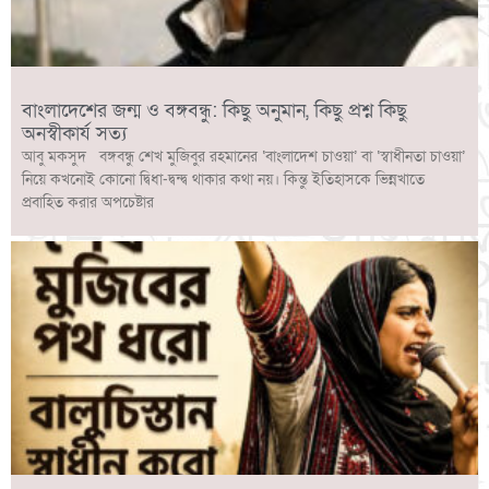
বাংলাদেশের জন্ম ও বঙ্গবন্ধু: কিছু অনুমান, কিছু প্রশ্ন কিছু
অনস্বীকার্য সত্য
আবু মকসুদ বঙ্গবন্ধু শেখ মুজিবুর রহমানের ‘বাংলাদেশ চাওয়া’ বা ‘স্বাধীনতা চাওয়া’
নিয়ে কখনোই কোনো দ্বিধা-দ্বন্দ্ব থাকার কথা নয়। কিন্তু ইতিহাসকে ভিন্নখাতে
প্রবাহিত করার অপচেষ্টার