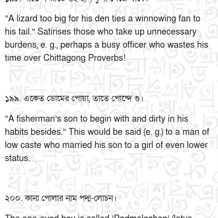
“A lizard too big for his den ties a winnowing fan to
his tail.” Satirises those who take up unnecessary
burdens, e. g., perhaps a busy officer who wastes his
time over Chittagong Proverbs!
১৯৯. একেত ডোমের পোয়া, তাতে পোন্দে গু।
“A fisherman’s son to begin with and dirty in his
habits besides.” This would be said (e. g.) to a man of
low caste who married his son to a girl of even lower
status.
২০০. কানা পোলার নাম পদ্ম-লোচন।