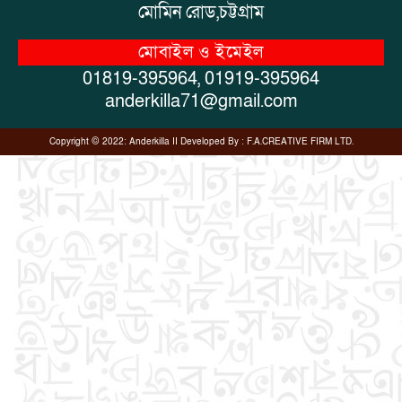
মোমিন রোড,চট্টগ্রাম
মোবাইল ও ইমেইল
01819-395964, 01919-395964
anderkilla71@gmail.com
Copyright © 2022:
Anderkilla
II
Developed By :
F.A.CREATIVE FIRM LTD.