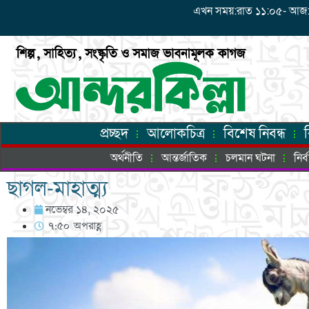
এখন সময়:রাত ১১:০৫- আজ: শুক্
প্রচ্ছদ
আলোকচিত্র
বিশেষ নিবন্ধ
অর্থনীতি
আন্তর্জাতিক
চলমান ঘটনা
নির
ছাগল-মাহাত্ম্য
নভেম্বর ১৪, ২০২৫
৭:৫০ অপরাহ্ণ