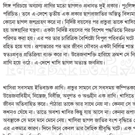
লিঙ্গ পরিচয়ে অন্যান্য প্রাণির মতো ছাগলও প্রধানত দুই প্রকার। পুংলিঙ্গধা
পরিচিত। তবে এ-দেশে তৃতীয় এক প্রকার ছাগপ্রজাতির অস্তিত্ব বিদ্যম
কোনো ছাগল জন্মগ্রহণ করে না। নির্দিষ্ট বয়সের পর প্রভুরা তাকে খ
হয় অঙ্গহানির যন্ত্রণা। একটা নির্দিষ্ট বয়সের পর বিশেষ পদ্ধতিতে নিরণ্
পরিণত করা হয়। এর পর তার চারিত্রিক বৈশিষ্ট্যে বিপুল পরিবর্তন ঘট
রহিত হয়ে যায়। রূপান্তরের পর তার জীবন যৌবনে একটা নির্লিপ্ত শা
স্বতঃপ্রবৃত্ত প্রতিক্রিয়া ব্যক্ত করে না। উত্তেজনাশক্তি হারিয়ে ক্রমশ সে ন
প্রাণি হয়ে ওঠে। এ-দেশে খাসি ছাগল অত্যন্ত জনপ্রিয়।
খাসিরা সবসময় ইতিবাচক প্রাণি। প্রভুর সামনে সে সবসময় কম্পিতকণ্ঠ
উত্তেজনাবিহীন, নিস্তেজ, নির্বীজ, অনুগত ও অণ্ডহীন এক প্রাণি। খাস
জীবন অতিবাহিত করে। পাঁঠারা তাকে আর সাথে নেয় না। কেননা সে 
কখনও ঘেঁষে না। তাতে অবশ্য খাসির কিছু যায় আসে না। কেননা রূপান্তর
অবস্থাকে সে মনে মনে মেনে নেয়। খাসিরা ছাগল জাতির বংশ বৃদ্ধিতে
এর একমাত্র কারণ। দিনে দিনে কেবল তার দৈহিক শ্রীবৃদ্ধি ঘটে। এক পর্