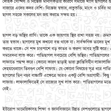
দৈহিক সৌন্দর্য ও নিস্তেজ মানসিকতার কারণে সমাজে খাসি ছাগলের 
বাজারে এদের কদর বেশি। নিস্তেজ স্বভাব, প্রভুভক্তি, মাংস ও চর্বির আ
ছাগল সহজে সকলের মন জয় করতে সক্ষম হয়।
ছাগল বড় অস্থির প্রাণি। তাকে এক জায়গায় স্থির রাখা সহজ নয়। ক্রমাগত 
তার স্বভাব। ছাগলের মুখ কখনো বন্ধ থাকে না। সার্বক্ষণিক তাদের মু
করতে থাকে। সে শব্দ চারপাশে বড় কাতর ও করুণ আবহ সৃষ্টি করে
সমবেদনা লাভ করে। পাতিছাগল সবচেয়ে বেশি অস্থির। পাতিছাগলের বা
লাফাতে পছন্দ করে। কোনো কারণ ছাড়াই তারা ক্লান্তিবিহীন লাফালা
দেহমনেপ্রাণে তিনগুণ বেশি লাফায়। যে-কোনো বিষয়ের সূত্র ধরে পা
ছাগলের তিন নম্বর বাচ্চাটি এক্ষেত্রে আরও একটু বেশি অগ্রগামী। কিছু
লাফায়। লাফালাফিতেই সে রাজ্যের সুখ লাভ করে। পাতিছাগলের মতো এম
নেই।
ইউরোপ আমেরিকাসহ শিক্ষা ও জ্ঞানবিজ্ঞানে উন্নত দেশগুলোতে ছাগ