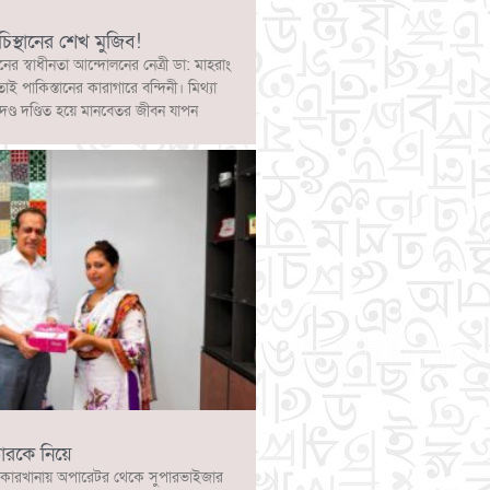
চিস্থানের শেখ মুজিব!
নের স্বাধীনতা আন্দোলনের নেত্রী ডা: মাহরাং
োই পাকিস্তানের কারাগারে বন্দিনী। মিথ্যা
দণ্ড দণ্ডিত হয়ে মানবেতর জীবন যাপন
ারকে নিয়ে
কারখানায় অপারেটর থেকে সুপারভাইজার