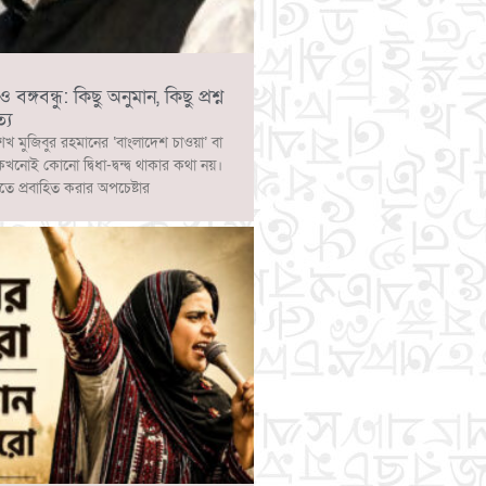
ঙ্গবন্ধু: কিছু অনুমান, কিছু প্রশ্ন
্য
েখ মুজিবুর রহমানের ‘বাংলাদেশ চাওয়া’ বা
 কখনোই কোনো দ্বিধা-দ্বন্দ্ব থাকার কথা নয়।
াতে প্রবাহিত করার অপচেষ্টার