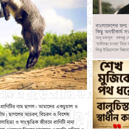
বাংলাদেশের জন্ম ও ব
কিছু অনস্বীকার্য সত
আবু মকসুদ বঙ্গবন্ধু শ
‘স্বাধীনতা চাওয়া’ নিয়ে
কিন্তু ইতিহাসকে ভিন্নখ
খযোগ্য প্রাণিটির নাম ছাগল। আমাদের একচুয়াল ও
রিসীম। ছাগলের আচরণ, বিচরণ ও বিশেষ
াহিত্য ও সাংস্কৃতিক জীবনে প্রাণিটি নানা