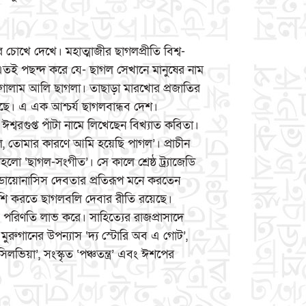
র চোখে দেখে। মহাত্মাজীর ছাগলপ্রীতি বিশ্ব-
ে এতই পছন্দ করে যে- ছাগল সেখানে মানুষের নাম
 গোলাম আলি ছাগলা। তাছাড়া মারখোর প্রজাতির
েছে। এ এক আশ্চর্য ছাগলবান্ধব দেশ।
ঈশ্বরগুপ্ত পাঁটা নামে লিখেছেন বিখ্যাত কবিতা।
ল, তোমার কারণে আমি হয়েছি পাগল’। প্রাচীন
তাহলো ‘ছাগল-সংগীত’। সে কালে শ্রেষ্ঠ ট্র্যাজেডি
 ডায়োনাসিস দেবতার প্রতিরূপ মনে করতেন
ি করতে ছাগলবলি দেবার রীতি রয়েছে।
ময় পরিণতি লাভ করে। সাহিত্যের রাজপ্রাসাদে
ুরুগানের উপন্যাস ‘দ্য স্টোরি অব এ গোট’,
ভিয়া’, সংস্কৃত ‘পঞ্চতন্ত্র’ এবং ঈশপের