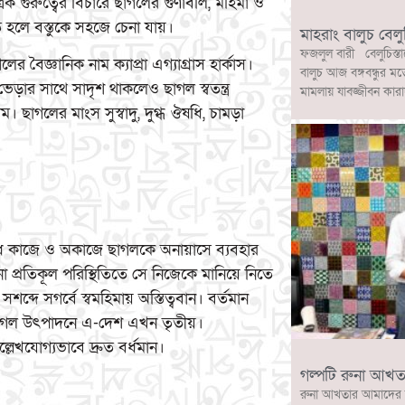
িক গুরুত্বের বিচারে ছাগলের গুণাবলি, মহিমা ও
ত হলে বস্তুকে সহজে চেনা যায়।
মাহরাং বালুচ বেলু
ফজলুল বারী বেলুচিস্তা
র বৈজ্ঞানিক নাম ক্যাপ্রা এগ্যাগ্রাস হার্কাস।
বালুচ আজ বঙ্গবন্ধুর মত
 ভেড়ার সাথে সাদৃশ থাকলেও ছাগল স্বতন্ত্র
মামলায় যাবজ্জীবন কারা
ম। ছাগলের মাংস সুস্বাদু, দুগ্ধ ঔষধি, চামড়া
 বিবিধ কাজে ও অকাজে ছাগলকে অনায়াসে ব্যবহার
ো প্রতিকূল পরিস্থিতিতে সে নিজেকে মানিয়ে নিতে
ব্দে সগর্বে স্বমহিমায় অস্তিত্ববান। বর্তমান
বে ছাগল উৎপাদনে এ-দেশ এখন তৃতীয়।
লেখযোগ্যভাবে দ্রুত বর্ধমান।
গল্পটি রুনা আখত
রুনা আখতার আমাদের 