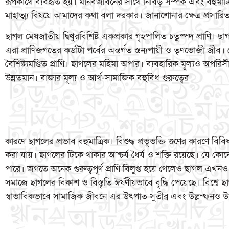
রূপকার্থে ব্যবহৃত হয়। মানবজীবনের সাথে নিবিড় সম্পর্ক এবং বহুমাত্র
মাহাত্ম্য বিষয়ে আমাদের কথা বলা দরকার। জানাশোনার ক্ষেত্র প্রসারি
ছাগল মেষজাতীয় দ্বিখুরবিশিষ্ট একপ্রকার গৃহপালিত চতুষ্পদ প্রাণি। ছাগলে
এরা প্রাণিজগতের কর্ডাটা পর্বের অন্তর্গত স্তন্যপায়ী ও তৃণভোজী জীব।
বৈশিষ্ট্যমণ্ডিত প্রাণি। ছাগলের মহিমা অপার। ব্যবহারিক মূল্যও অপরিসী
উন্নতমান। বাজার মূল্য ও আর্থ-সামাজিক বহুবিধ গুরুত্বের
কারণে ছাগলের প্রভাব বহুমাত্রিক। বিশুদ্ধ প্রভূভক্তি গুণের কারণে
করা যায়। ছাগলের টিকে থাকার আশ্চর্য ধৈর্য ও শক্তি রয়েছে। যে কোন
পারে। জগতে অনেক গুরুত্বপূর্ণ প্রাণি বিলুপ্ত হয়ে গেলেও ছাগল এখনও সশ
সমাজে ছাগলের বিকাশ ও বিস্তৃতি ঈর্ষণীয়ভাবে বৃদ্ধি পেয়েছে। বিশ্
স্বাভাবিকভাবে সামাজিক জীবনে এর উৎপাত সুতীব্র এবং উল্লম্ফনও উল্