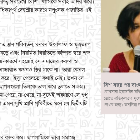
গুরুত্ব সবচেয়ে বেশি। খাসিকে সবাই আদর করে।
ধিক্যপূর্ণ দেহশ্রীর কারণে নপুংসক প্রজাতির এই
স্থান পরিবর্তন, ঘনঘন ঊর্ধ্বলম্ফ ও মূত্রত্যাগ
খ নড়ে এবং নিয়মিত বিরতিতে কম্পিত স্বরে শব্দ
। এ-কারণে সহজেই সে সমাজের করুণা ও
চ্চারাও কখনও স্থির থাকে না। তারা কেবল
ফি করে। ইস্যু পেলেতো কথাই নেই। তখন সে
বিশ বছর পর বাং
তিছাগলগুলো তিলকে তাল করে তুলতে সক্ষম।
রোখসানা ইয়াসমিন মণি
 না-পেয়ে, না-খেয়ে, না-বুঝেই অকারণে সে শুধু
স্রোতে প্রতিকূলতার মুখ
ন সুখি প্রাণি পৃথিবীতে মনে হয় দ্বিতীয়টি
লেখার জন্য। তসলিমা 
লের কদর কম। ছাগলামিকে তারা সমাজে