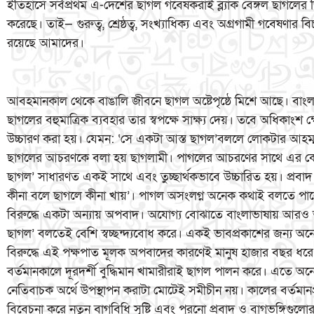
ইতিহাসে সর্বপ্রথম এ-দেশের ছাগল গবেষকরাই ব্ল্যাক বেঙ্গল ছাগলের
করেছে। তাই— গুরুত্ব, শ্রেষ্ঠত্ব, সংখ্যাধিক্য এবং অগ্রগামী গবেষণার 
রয়েছে আমাদের।
আবহমানকাল থেকে বাঙালি জীবনে ছাগল অষ্টেপৃষ্ঠে মিশে আছে। বাংল
ছাগলের বহুমাত্রিক ব্যবহার তার স্বপক্ষে সাক্ষ্য দেয়। তবে অধিকাংশ 
উচ্চারণ করা হয়। যেমন: ‘সে একটা আস্ত ছাগল’বললে লোকটার আহম্মক
ছাগলের আচরণকে বলা হয় ছাগলামী। পাগলের আচরণের সাথে এর কোনো
ছাগল’ সাধারণত একই সাথে এবং তুচ্ছার্থকভাবে উচ্চারিত হয়। প্রবাদ
কীনা বলে ছাগলে কীনা খায়’। পাগল অসংলগ্ন অনেক কথাই বলতে পারে
বিরুদ্ধে একটা অন্যায় অপবাদ। অযোগ্য বোঝাতে বাংলাভাষায় আরও অ
ছাগল’ বলতেই বেশি স্বচ্ছন্দ্যবোধ করে। একই ভাবপ্রকাশের জন্য অন
বিরুদ্ধে এই পক্ষপাত মূলক অপবাদের কারণেই মানুষ হাজার বছর ধ
বর্তমানকালে দূরদর্শী বুদ্ধিমান খামারীরাই ছাগল পালন করে। এতে অ
নেতিবাচক অর্থে উপস্থাপন করাটা মোটেই সমীচীন নয়। কালের বর্তমানপ্
বিবেচনা করে নতুন বাগবিধি সৃষ্টি এবং পুরনো প্রবাদ ও বাগভঙ্গিগুলো