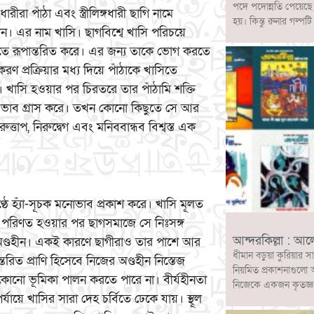
পদে পদোন্নতি পেয়েছ
রীরা পাঁঠা এবং স্ত্রীলিঙ্গধারী ছাগি নামে
হয়। কিন্তু রুনার গল
ান। এর নাম খাসি। ছাগবিশ্বে খাসি পরিচয়ে
াসিতে রূপান্তরিত করে। এর জন্য তাকে ভোগ করতে
ডকরণ প্রক্রিয়ার মধ্য দিয়ে পাঁঠাকে খাসিতে
ে। খাসি হওয়ার পর চিরতরে তার পাঁঠামি শক্তি
ন্ত ভাব গ্রাস করে। তখন কোনো কিছুতে সে আর
িরুত্তাপ, নিরুদ্বেগ এবং মনিববান্ধব বিশ্বস্ত এক
ে হ্যাঁ-সূচক মনোভাব প্রকাশ করে। খাসি মূলত
িতে পরিণত হওয়ার পর ছাগসমাজে সে নিঃসঙ্গ
আন্দরকিল্লা : আ
অণ্ডহীন। একই কারণে ছাগীরাও তার পাশে আর
ধীমান বড়ুয়া কুরিয়ার স
িত প্রাণি হিসেবে নিজের অণ্ডহীন নিস্তেজ
নিয়মিত প্রকাশনাগুলো 
 কোনো ভূমিকা পালন করতে পারে না। বীর্যহীনতা
নিজেকে একজন কৃতজ্ঞ ও
যায়ে খাসির সারা দেহ চর্বিতে ঢেকে যায়। স্থূল