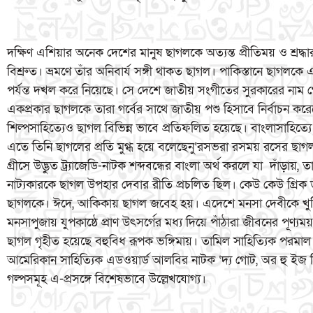
দক্ষিণ এশিয়ার অনেক দেশের মানুষ ছাগলকে অত্যন্ত প্রীতিময় ও শ্রদ্ধা
বিশ্রুত। ভ্রমণে তাঁর অনিবার্য সঙ্গী থাকত ছাগল। পাকিস্তানে ছাগলক
পর্যন্ত দখল করে নিয়েছে। সে দেশে জাতীয় সংগীতের সুরকারের নাম
একপ্রকার ছাগলকে তারা গর্বের সাথে জাতীয় পশু হিসাবে নির্বাচন কর
শিল্পসাহিত্যেও ছাগল বিভিন্ন ভাবে প্রতিফলিত হয়েছে। বাংলাসাহিত্যে 
এতে তিনি ছাগলের প্রতি মুগ্ধ হয়ে বলেছেনু‘রসভরা রসময় রসের ছাগ
গ্রীসে উদ্ভুত ট্র্যাজেডি-নাটক শব্দবন্ধের বাংলা অর্থ করলে যা দাঁড়ায়, 
নাট্যকারকে ছাগল উপহার দেবার রীতি প্রচলিত ছিল। কেউ কেউ গ্রিক
ছাগলকে। ঈদে, আকিকায় ছাগল জবেহ হয়। এদেশে মনসা দেবীকে খুশ
মনসাপুজায় যুপকাষ্ঠে প্রাণ উৎসর্গের মধ্য দিয়ে পাঁঠারা জীবনের পূণ্য
ছাগল গৃহীত হয়েছে বহুবিধ রূপক ভঙ্গিমায়। তামিল সাহিত্যিক পরমাল ম
আমেরিকান সাহিত্যিক এডওয়ার্ড আলবির নাটক ‘দ্য গোট, অর হু ইজ সিল
গল্পসমূহ এ-প্রসঙ্গে বিশেষভাবে উল্লেখযোগ্য।