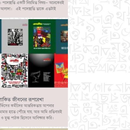
ে। পদোন্নতি একটি নিয়মিত বিষয়— অনেকেরই
্পটি আলাদা। এই পদোন্নতি তাকে এতটাই
লোকিত জীবনের রূপরেখা
ার্ভিসের কর্মীদের আন্তরিকতায় আপনার
আমার হাতে পৌঁছে যায়, আর আমি প্রতিবারই
 মুগ্ধ পাঠক হিসেবে আবিষ্কার করি।