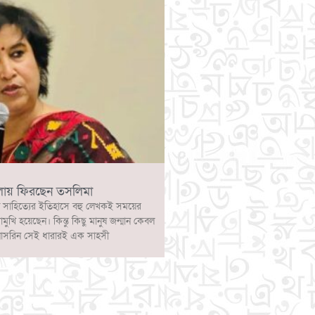
লায় ফিরছেন তসলিমা
 সাহিত্যের ইতিহাসে বহু লেখকই সময়ের
োমুখি হয়েছেন। কিন্তু কিছু মানুষ জন্মান কেবল
নাসরিন সেই ধারারই এক সাহসী