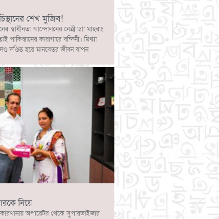
চিস্থানের শেখ মুজিব!
নের স্বাধীনতা আন্দোলনের নেত্রী ডা: মাহরাং
োই পাকিস্তানের কারাগারে বন্দিনী। মিথ্যা
দণ্ড দণ্ডিত হয়ে মানবেতর জীবন যাপন
ারকে নিয়ে
কারখানায় অপারেটর থেকে সুপারভাইজার