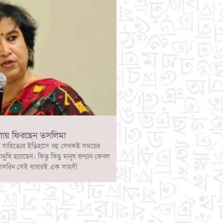
লায় ফিরছেন তসলিমা
 সাহিত্যের ইতিহাসে বহু লেখকই সময়ের
োমুখি হয়েছেন। কিন্তু কিছু মানুষ জন্মান কেবল
নাসরিন সেই ধারারই এক সাহসী