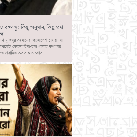
ঙ্গবন্ধু: কিছু অনুমান, কিছু প্রশ্ন
্য
েখ মুজিবুর রহমানের ‘বাংলাদেশ চাওয়া’ বা
 কখনোই কোনো দ্বিধা-দ্বন্দ্ব থাকার কথা নয়।
াতে প্রবাহিত করার অপচেষ্টার