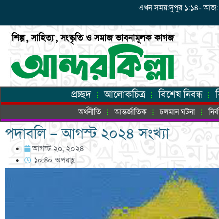
এখন সময়:দুপুর ১:১৪- আজ: শুক
প্রচ্ছদ
আলোকচিত্র
বিশেষ নিবন্ধ
অর্থনীতি
আন্তর্জাতিক
চলমান ঘটনা
নির
পদাবলি – আগস্ট ২০২৪ সংখ্যা
আগস্ট ২০, ২০২৪
১০:৪০ অপরাহ্ণ