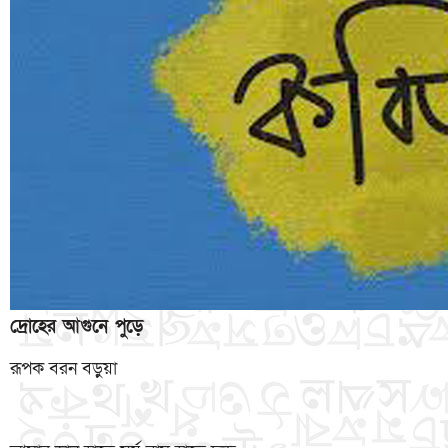
দ্রোহের আগুনে পুড়ে
রূপক বরন বড়ুয়া