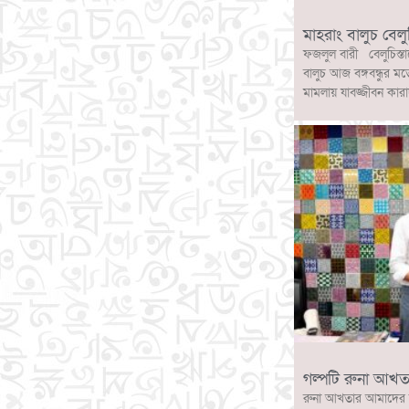
মাহরাং বালুচ বেলু
ফজলুল বারী বেলুচিস্তা
বালুচ আজ বঙ্গবন্ধুর মত
মামলায় যাবজ্জীবন কারা
গল্পটি রুনা আখত
রুনা আখতার আমাদের 