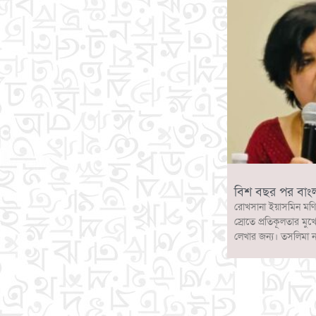
বিশ বছর পর বাং
রোখসানা ইয়াসমিন মণি
স্রোতে প্রতিকূলতার মুখ
লেখার জন্য। তসলিমা 