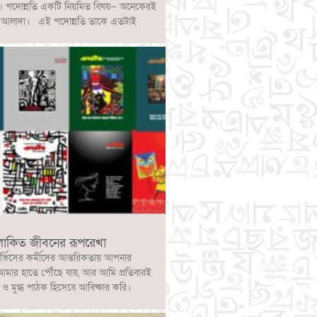
ে। পদোন্নতি একটি নিয়মিত বিষয়— অনেকেরই
্পটি আলাদা। এই পদোন্নতি তাকে এতটাই
লোকিত জীবনের রূপরেখা
ার্ভিসের কর্মীদের আন্তরিকতায় আপনার
আমার হাতে পৌঁছে যায়, আর আমি প্রতিবারই
 মুগ্ধ পাঠক হিসেবে আবিষ্কার করি।