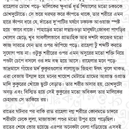
রাহেলার চোখে পড়ে- মালিকের ক্ষুধার্ত ধূর্ত শিয়ালের মতো চকচকে
চোখদুটোতে। সে ভয়ে থরথর করে কাঁপতে থাকে, তার শরীরে এমন
হারে কাঁপন ধরে যে, দাঁতের দু’পাটির ঘর্ষণে ঢকঢক আওয়াজ স্পষ্ট
হয়ে কানে বাজে। পাহাড়ের মতো লম্বাচওড়া মানুষটা,জোব্বা পাগড়ির
খোলস ছেড়ে, খুব সাবলীলভাবে প্রাত্যহিক আর দশটা কাজের মতো
কাজ সারতে যেন তার ওপর ঝাঁপিয়ে পড়ে। রাহেলা টুঁ শব্দটি করতে
সুযোগ পায় না। ওটুকু শরীরের ওপর এমন অসুরের মতো শক্তি নিয়ে
পশুটা চেপে বসলে ওর দম বন্ধ হয়ে আসে। রাহেলার মনে পড়ে-
ভাদ্রমাসে গাঁয়ের মর্দ কুকুরগুলোর লালাযুক্ত জিহবা ঈষৎ ঝুলে থাকত,
এরা বেজায় উন্মাদ হয়ে মনের খায়েশ মেটাতে গ্রামের আপ্রান্ত ওপ্রান্ত
মাদি কুকুরের খোঁজে ছুটে বেড়াত। তার শরীর অসার হয়, চোখদুটো
অনড় এবং বিস্মিত হয়ে সেই কুকুরের মতো অবিকল তার মালিকের
চেহারায় সে তাকিয়ে রয়।
রাতের ঘটনার পর বাকি রাত রাহেলা নগ্ন শরীরে কোনমতে চাদরে
শরীরটা ঢেকে লুলা, মাজাভাঙ্গা পশুর মতো উপুর হয়ে পড়েছিল।
রাতের শেষে ভোর হয়েছে এরপর অনেকটা বেলা গড়িয়েছে এসবই