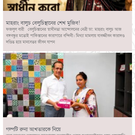
মাহরাং বালুচ বেলুচিস্থানের শেখ মুজিব!
ফজলুল বারী বেলুচিস্তানের স্বাধীনতা আন্দোলনের নেত্রী ডা: মাহরাং বালুচ আজ
বঙ্গবন্ধুর মতোই পাকিস্তানের কারাগারে বন্দিনী। মিথ্যা মামলায় যাবজ্জীবন কারাদণ্ড
দণ্ডিত হয়ে মানবেতর জীবন যাপন
গল্পটি রুনা আখতারকে নিয়ে