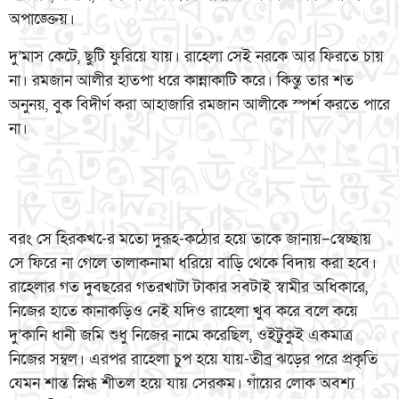
অপাঙ্ক্তেয়।
দু’মাস কেটে, ছুটি ফুরিয়ে যায়। রাহেলা সেই নরকে আর ফিরতে চায়
না। রমজান আলীর হাতপা ধরে কান্নাকাটি করে। কিন্তু তার শত
অনুনয়, বুক বিদীর্ণ করা আহাজারি রমজান আলীকে স্পর্শ করতে পারে
না।
বরং সে হিরকখ-ের মতো দুরূহ-কঠোর হয়ে তাকে জানায়–স্বেচ্ছায়
সে ফিরে না গেলে তালাকনামা ধরিয়ে বাড়ি থেকে বিদায় করা হবে।
রাহেলার গত দুবছরের গতরখাটা টাকার সবটাই স্বামীর অধিকারে,
নিজের হাতে কানাকড়িও নেই যদিও রাহেলা খুব করে বলে কয়ে
দু’কানি ধানী জমি শুধু নিজের নামে করেছিল, ওইটুকুই একমাত্র
নিজের সম্বল। এরপর রাহেলা চুপ হয়ে যায়-তীব্র ঝড়ের পরে প্রকৃতি
যেমন শান্ত স্নিগ্ধ শীতল হয়ে যায় সেরকম। গাঁয়ের লোক অবশ্য