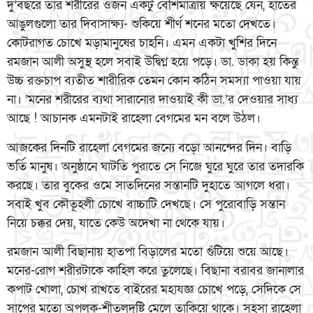
দু’বছরে তার শরীরের ওজন একটু বেশিমাত্রায় ক্ষয়েছে যেন, হাতের
আঙুলগুলো তার দিবাসাক্ষ্য- শুকিয়ে শীর্ণ শনের মতো দেখতে।
কোটরাগত চোখে মড়ামানুষের চাহনি। এমন একটা খুশির দিনে
রমজান আলী অসুস্থ হলে সবাই উদ্বিগ্ন হয়ে পড়ে। ডা. ডাকা হয় কিন্তু
উচ্চ রক্তচাপ ব্যতীত শারীরিক তেমন কোন কঠিন সমস্যা পাওয়া যায়
না। ‘মনের শরীরের ব্যথা সারানোর দাওয়াই কী ডা.’র দেওয়ার সাধ্য
আছে ! আচানক এমনটাই রাহেলা বেগমের মন বলে উঠল।
আজকের দিনটি রাহেলা বেগমের জন্যে বড়ো আনন্দের দিন। বাড়ি
ভর্তি মানুষ। অনুষ্ঠানে ঘাটতি পুরাতে সে নিজে ঘুরে ঘুরে তার তদারকি
করছে। তার বুকের ওমে সাতদিনের সন্তানটি দুহাতে আগলে ধরা।
সবাই খুব কৌতূহলী চোখে বাচ্চাটি দেখছে। সে পুরোবাড়ি সন্তান
নিয়ে চক্কর দেয়, যাতে কেউ অদেখা না থেকে যায়।
রমজান আলী বিছানায় হাতপা বিড়ালের মতো গুঁটিয়ে শুয়ে আছে।
মনের-রোগ শরীরটাকে কাহিল করে তুলেছে। বিছানা বরাবর জানালার
কপাট খোলা, চোখ রাখতে বাইরের মহাযজ্ঞ চোখে পড়ে, সেদিকে সে
সাপের মতো অপলক-শীতলদৃষ্টি মেলে তাকিয়ে থাকে। সহসা রাহেলা