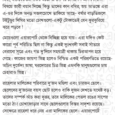
বিষয়ে ভারী বয়ান দিচ্ছে কিন্তু তাদের কান বধির, ভয় আতঙ্কে এরা
এ-ওর দিকে অনড় সজলচোখে তাকিয়ে আছে- বর্ষার বাড়তিজলে
টইটুম্বুর দিঘির মতো চোখগুলো-একটু টোকাতেই যেন ঝুরঝুরিয়ে
ঝরে পড়বে !
মেয়েগুলো এয়ারপোর্ট থেকে বিচ্ছিন্ন হয়ে যায়। এরা যদিও কেউ
কারো পূর্ব পরিচিত ছিল না কিন্তু একই দুঃখনদী সবাই সাঁতরে
বেরানো সূত্রে এবং গত দু’দিনে সহযাত্রী থাকায় চিরআপন হয়ে
গেছে। কাজের জায়গা ভিন্ন হলেও নিশ্চিত একই পরিশ্রুতিতে রয়েছে-
অচিন দুর্ভেদ্য ভাষা, ঘরদোরের চিত্র ভিন্ন এমনকি মানুষগুলোর চায়
চেহারাও ভিন্ন।
রাহেলার মালিকের পরিবারে দু’জন মহিলা এবং চারজন ছেলে।
ছেলেদের দু’জনের বয়স ছোট হলেও বাকি দুজন দেখতে যথেষ্ট বড়।
তাদের সম্পর্ক আঁচ করা দুরূহ, তবে মালিকের পেতল রঙের সাপের
মতো ঠা-া চোখজোড়ার সাথে ছেলেগুলোর বিস্তর সাদৃশ্য রয়েছে।
সেক্ষেত্রে রাহেলা ধরে নেয় এরা মালিকের ছেলে। এয়ারপোর্টে