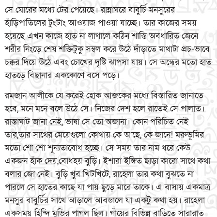
সে ঘোরের মধ্যে টের পেয়েছে। রান্নাঘরে বাবুর্চি মনসুরের
হাঁড়িপাতিলের টুংটাং আওয়াজ পাওয়া যাচ্ছে। তার কাজের সময়
হয়েছে এখন কাজে হাত না লাগালে কঠিন শাস্তি অবধারিত জেনে
শরীর নিংড়ে শেষ শক্তিটুকু সম্বল করে উঠে দাঁড়াতে মাথাটা প্রচ-ভাবে
চক্কর দিয়ে উঠে এবং চোখের দৃষ্টি ঝাপসা যায়। সে অন্ধের মতো হাত
হাতড়ে বিছানার এককোণে বসে পড়ে।
রমজান আলীকে যে করেই হোক আজকের মধ্যে বিস্তারিত জানাতে
হবে, মনে মনে বলে উঠে সে। নিজের দেশ হলে রাতেই সে পালাত।
রাস্তাঘাট জানা নেই, ভাষা সে তো অজানা। কোন পরিচিত নেই
তার,তার সাথের মেয়েগুলো কোথায় কে আছে, কে জানে! মরুভূমির
মতো শো শো শূন্যতাবোধ হচ্ছে। সে সময় তার নাম ধরে কেউ
একজন হাঁক দেয়,বোধহয় বুড়ি। ইশারা ইঙ্গিত ছাড়া কারো সাথে কথা
বলার জো নেই। বুড়ি খুব খিটখিটে, রাহেলা তার কথা বুঝতে না
পারলে সে হাতের কাছে যা পায় ছুড়ে মারে তাকে। এ বাসায় একমাত্র
মনসুর বাবুর্চির সাথে আড়ালে আবডালে যা একটু কথা হয়। রাহেলা
একসময় হিন্দি মুভির পাগল ছিল। গাঁয়ের বিভিন্ন বাড়িতে সারারাত