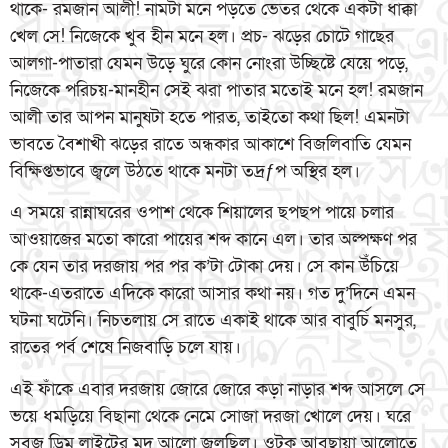
থাকে- রমজান আলী! নামটা মনে পড়তে ভেতর থেকে একটা ধাক্কা
খেল সে! নিজেকে খুব হীন মনে হল। প্রচ- ঝড়ের চোটে গাছের
আলগা-পাতারা যেমন উড়ে ঘুরে কোন নোংরা উচ্ছিষ্টে যেয়ে পড়ে,
নিজেকে পরিচয়-মানহীন সেই ঝরা পাতার মতোই মনে হল! রমজান
আলী তার আপন মানুষটা হতে পারত, তাইতো কথা ছিল! এমনটা
ভাবতে বৈশাখী ঝড়ের রাতে অন্ধকার আকাশে বিজলিবাতি যেমন
বিক্ষিপ্তভাবে জ্বলে উঠতে থাকে মনটা তদ্রƒপ অস্থির হল।
এ সময়ে রান্নাঘরের ওপাশ থেকে শিয়ালের ছপছপ পায়ে চলার
আওয়াজের মতো কারো পায়ের শব্দ কানে এল। তার অল্পক্ষণ পর
কে যেন তার দরজায় পর পর ক’টা টোকা দেয়। সে কান উঁচিয়ে
থাকে-এতরাতে এদিকে কারো আসার কথা নয়। গত দু’দিনে এমন
ঘটনা ঘটেনি। নিচতলায় সে রাতে একাই থাকে আর বাবুর্চি মনসুর,
রাতের পর্ব শেষে নিজবাড়ি চলে যায়।
এই ফাঁকে এবার দরজায় জোরে জোরে কড়া নাড়ার শব্দ আসলে সে
ভয়ে ধমড়িয়ে বিছানা থেকে নেমে সোজা দরজা খোলে দেয়। ঘরে
সবুজ ড্রিম লাইটের মৃদু আলো জ্বলছিল। ওটুকু আবছায়া আলোতে