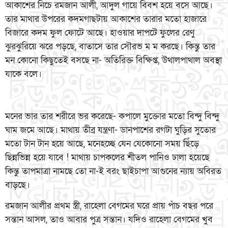
আকাশের নিচে রমজান আলী, আদুল গায়ে বিবশ হয়ে বসে আছে।
তার মাথার উপরের কদমগাছটায় আকাশের তারার মতো হাজারে
বিজারে কদম ফুল ফোটে আছে। হাওয়ার দাপটে ফুলের রেণু
ঝুরঝুরিয়ে ঝরে পড়ছে, বাতাসে তার সৌরভ ম ম করছে। কিন্তু তার
মন কোনো কিছুতেই বসছে না- অতিরিক্ত বিক্ষিপ্ত, উথালপাথাল অবস্থা
যাকে বলে।
মনের ভার তার শরীরে ভর করেছে- কপালে মুক্তোর মতো বিন্দু বিন্দু
ঘাম জমে আছে। মাথায় তীব্র যন্ত্রণা- ডানপাশের রগটা ঘুড়ির সুতোর
মতো টান টান হয়ে আছে, মনেহচ্ছে যেন যেকোনো সময় ছিঁড়ে
ছিন্নভিন্ন হয়ে যাবে ! মাথায় চাপকলের শীতল পানিও ঢালা হয়েছে
কিন্তু তাপমাত্রা নামছে তো না-ই বরং ছাইচাপা আগুনের ন্যায় অবিরত
বাড়ছে।
রমজান আলীর প্রথম স্ত্রী, রাহেলা বেগমের ঘরে প্রায় পাঁচ বছর পরে
সন্তান আসল, তাও আবার পুত্র সন্তান। যদিও রাহেলা বেগমের খুব