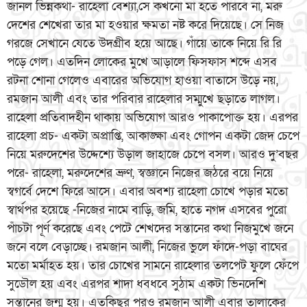
জানল ভিন্নকথা- রাহেলা বেশ্যা,সে কখনো মা হতে পারবে না, মরু
দেশের শেখেরা তার মা হওয়ার ক্ষমতা নষ্ট করে দিয়েছে। সে নিজ
গরজে সেখানে যেতে উদগ্রীব হয়ে আছে। গাঁয়ে তাকে নিয়ে রি রি
পড়ে গেল। এতদিন লোকের মুখে আড়ালে ফিসফাস শব্দে এসব
রটনা শোনা গেলেও এবারের অভিযোগ হাওয়া বাতাসে উড়ে নয়,
রমজান আলী এবং তার পরিবার রাহেলার সম্মুখে ছড়াতে লাগল।
রাহেলা প্রতিবাদহীন থাকায় অভিযোগ আরও পাকাপোক্ত হয়। এরপর
রাহেলা প্রচ- একটা অপ্রাপ্তি, আকাঙ্ক্ষা এবং গোপন একটা জেদ চেপে
নিয়ে মরুদেশের উদ্দেশ্যে উড়াল জাহাজে চেপে বসল। আরও দু’বছর
পরে- রাহেলা, মরুদেশের ভ্রুণ, স্বজ্ঞানে নিজের জঠরে বয়ে নিয়ে
স্বগর্বে দেশে ফিরে আসে। এবার অবশ্য রাহেলা চোখে পড়ার মতো
স্বার্থপর হয়েছে -নিজের নামে বাড়ি, জমি, হাতে নগদ এসবের পুরো
পাঁচটা পূর্ণ করেছে এবং পেটে শেখদের সন্তানের কথা নিজমুখে জনে
জনে বলে বেড়াচ্ছে। রমজান আলী, নিজের ভুলে ফাঁদে-পড়া বাঘের
মতো মর্মাহত হয়। তার চোখের সামনে রাহেলার তলপেট ফুলে ফেঁপে
সুডৌল হয় এবং এরপর শাদা ধবধবে সুঠাম একটা ভিনদেশি
সন্তানের জন্ম হয়। এতকিছুর পরও রমজান আলী এবার তালাকের