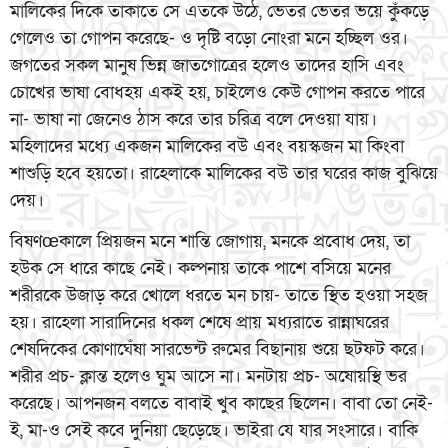
মালিকের দিকে তাকাতে সে এতকে উঠে, ভেতর ভেতর ভয়ে কুঁকড়ে
গেলেও তা গোপন করেছে- ও দৃষ্টি বড়ো নোংরা মনে হচ্ছিল ওর।
জগতের সকল মানুষ ভিন্ন জাতগোত্রের হলেও তাদের হাসি এবং
চোখের ভাষা বোধহয় একই হয়, চাইলেও কেউ গোপন করতে পারে
না- ভাষা না জেনেও ঠাস করে তার চরিত্র বলে দেওয়া যায়।
মহিলাদের মধ্যে একজন মালিকের বউ এবং বয়স্কজন মা কিংবা
শাশুড়ি হবে হয়তো। রাহেলাকে মালিকের বউ তার ঘরের কাজ বুঝিয়ে
দেয়।
বিষণœকালে প্রিয়জন মনে শান্তি জোগায়, মনকে প্রবোধ দেয়, তা
হউক সে ধারে কাছে নেই। কল্পনায় তাকে পাশে বসিয়ে মনের
শরীরকে উজাড় করে খোলে ধরতে মন চায়- তাতে স্থিত হওয়া সহজ
হয়। রাহেলা সারাদিনের ধকল শেষে প্রায় মধ্যরাতে রান্নাঘরের
শেষদিকের কোণাঘেঁষা সারভেন্ট রুমের বিছানায় শুয়ে ছটফট করে।
শরীর প্রচ- ক্লান্ত হলেও ঘুম আসে না। মনটায় প্রচ- অষোয়স্থি ভর
করেছে। আপনজন বলতে বাবাই খুব কাছের ছিলেন। বাবা তো নেই-
ই, মা-ও সেই কবে দুনিয়া ছেড়েছে। ভাইরা যে যার সংসারে। বাকি