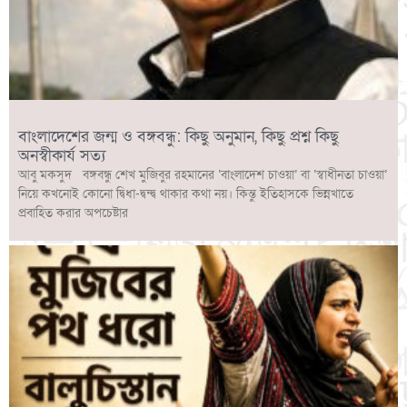
বাংলাদেশের জন্ম ও বঙ্গবন্ধু: কিছু অনুমান, কিছু প্রশ্ন কিছু
অনস্বীকার্য সত্য
আবু মকসুদ বঙ্গবন্ধু শেখ মুজিবুর রহমানের ‘বাংলাদেশ চাওয়া’ বা ‘স্বাধীনতা চাওয়া’
নিয়ে কখনোই কোনো দ্বিধা-দ্বন্দ্ব থাকার কথা নয়। কিন্তু ইতিহাসকে ভিন্নখাতে
প্রবাহিত করার অপচেষ্টার