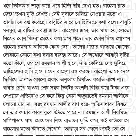
ধরে ভিসিআর ভাড়া করে এনে হিন্দি ছবি দেখা হত। রাহেলা রাত
জেগে তখন মুভি দেখত। সেই সুবাদে চালিয়ে নেওয়ার মতো এ
ভাষাটা সে রপ্ত করেছে। বাবুর্চির সাথে সে হিন্দিতে কথা বলে। বাবুর্চি
মনসুর, এ বাড়ির অবস্থা জানে। রাহেলার জন্যে তার মায়া হয়, হয়তো
নিজের বোন কিংবা মেয়ের কথা মনে পড়ে। তার ফোন দিয়ে গোপনে
রাহেলা রমজান আলিকে ফোন দেয়। তাদের গাঁয়ের বাজারে ফোনের
দোকানে ফোনে কথা বলার ব্যবস্থা আছে। সে অঝোরে আষাঢ়ী বৃষ্টির
মতো কাঁদে, ওপাশে রমজান আলী হাসে, দাঁত কেলিয়ে দেহ দুলিয়ে
তাচ্ছিল্যের হাসি হাসে। যেন রাহেলা রঙ্গ করছে। রাহেলা তাকে দেশে
ফিরিয়ে আনতে কোনো প্রকার অনুরোধ মিনতির কমতি রাখে না।
বাবার রেখে যাওয়া শেষ সম্বল ভিটের অংশটা বিক্রি করে টাকা এনে
দেওয়ায় প্রতিজ্ঞাও সে করে কিন্তু কোন অজুহাতেই রমযান আলীকে
টলানো যায় না। বরং রমযান আলীর রাগ ধরে- অতিসাধারণ বিষয়ে
সে তার কান্নার কারণ বুঝে উঠতে পারে না। রমজান আলী নিয়মিত
মাগিপাড়ায় যায়, মেয়েদের নিয়ে রাতভর ফুর্তি করে, কই কাউকে সে
রাহেলার মতো কাঁদতে দেখেনি। তাছাড়া সব জেনে শুনেই তো সে