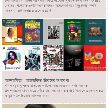
রুনা আখতার আমাদের কারখানায় অপারেটর থেকে সুপারভাইজার পদে পদোন্নতি
পেয়েছে। পদোন্নতি একটি নিয়মিত বিষয়— অনেকেরই হয়। কিন্তু রুনার গল্পটি
আলাদা। এই পদোন্নতি তাকে এতটাই
আন্দরকিল্লা : আলোকিত জীবনের রূপরেখা
ধীমান বড়ুয়া কুরিয়ার সার্ভিসের কর্মীদের আন্তরিকতায় আপনার নিয়মিত
প্রকাশনাগুলো আমার হাতে পৌঁছে যায়, আর আমি প্রতিবারই নিজেকে একজন কৃতজ্ঞ
ও মুগ্ধ পাঠক হিসেবে আবিষ্কার করি।