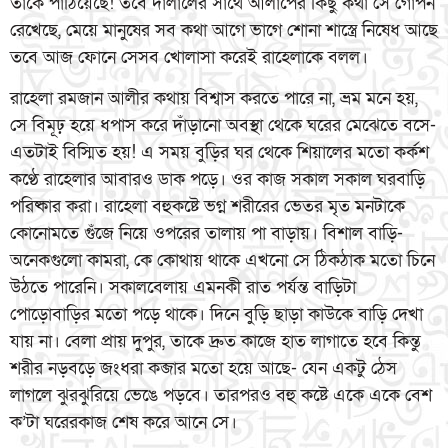
তাকে পাঠিয়েছে! তবে দালালের সাথে আলাপের কিছু কথা সে গোপন
রেখেছে, মেয়ে মানুষের সব কথা আগে ভাগে শোনা শাস্ত্রে নিষেধ আছে
তবে আজ ফোনে সেসব খোলাসা করেই রাহেলাকে বলল।
রাহেলা রমজান আলীর কথায় বিশ্বাস করতে পারে না, ভ্রম মনে হয়,
সে বিমূঢ় হয়ে ধপাস করে দাঁড়ানো অবস্থা থেকে ঘরের মেঝেতে বসে-
এতটাই বিস্মিত হয়! এ সময় বুড়ির ঘর থেকে শিয়ালের মতো কর্কশ
কণ্ঠে রাহেলার আবারও ডাক পড়ে। ওর কাজ সকাল সকাল ঘরবাড়ি
পরিষ্কার করা। রাহেলা বহুকষ্টে ভগ্ন শরীরের ভেতর মৃত মনটাকে
কোনোমতে গুঁজে নিয়ে ওপরের তালায় পা বাড়ায়। বিশাল বাড়ি-
অনেকগুলো কামরা, কে কোথায় থাকে এখনো সে ঠিকঠাক মতো চিনে
উঠতে পারেনি। সকালবেলায় এমনকী রাত পর্যন্ত বাড়িটা
পোড়োবাড়ির মতো পড়ে থাকে। দিনে বুড়ি ছাড়া কাউকে বাড়ি দেখা
যায় না। বেলা প্রায় দুপুর, তাকে দ্রুত কাজে হাত লাগাতে হবে কিন্তু
শরীর নড়বড়ে জংধরা কব্জার মতো হয়ে আছে- যেন একটু ঠেস
লাগলে ঝুরঝুরিয়ে ভেঙে পড়বে। তারপরও বহু কষ্টে একে একে বেশ
ক’টা ঘরেরকাজ শেষ করে আনে সে।