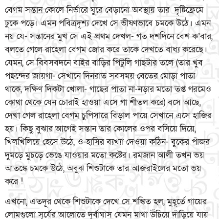
বেগম সন্তান কোলে নির্ভারে ঘুরে বেড়ানো অবস্থায় তার দৃষ্টিফ্রেমে
ঢুকে পড়ে। এমন পবিত্রদৃশ্য দেখে সে ভীষণভাবে চমকে উঠে। এমন
নয় যে- সন্তানের মুখ সে এই প্রথম দেখল- গত দশদিনে বেশ ক’বার,
বলতে গেলে রাহেলা বেগম জোর করে তাকে দেখতে বাধ্য করেছে।
যেমন, সে বিবসবদনে বাইর বাড়ির পিটুলি গাছটার তলে (তার খুব
পছন্দের জায়গা- সেখানে দিনরাত সবসময় বেতের মোড়া পাতা
থাকে, দক্ষিণ দিকটা খোলা- গাছের পাতা না-নড়ার মতো তপ্ত গরমেও
কোথা থেকে যেন চোরাই হাওয়া এসে গা শীতল করে) বসে আছে,
দেখা গেল রাহেলা বেগম চুপিসারে বিড়াল পায়ে সেখানে এসে হাজির
হয়। কিছু বুঝার আগেই সন্তান তার কোলের ওপর বসিয়ে দিয়ে,
খিলখিলিয়ে হেসে উঠে, ও-হাসির ব্যখ্যা দেওয়া কঠিন- বুকের পাঁজর
দুমড়ে মুচড়ে ভেঙে যাওয়ার মতো কষ্টের। রমজান আলী তখন ভয়
আতঙ্কে চমকে উঠে, অবুঝ শিশুটাকে তার আজরাইলের মতো ভয়
করে !
এখনো, এতদূর থেকে শিশুটাকে দেখে সে শঙ্কিত হল, মুহূর্তে গায়ের
লোমগুলো সূর্যের আলোতে দূর্বাঘাস যেমন মাথা উঁচিয়ে দাঁড়িয়ে যায়