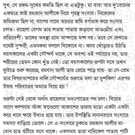
সুখ, সে রকম-সুখের কমতি ছিল না এতটুকু। মা বাবা আর দু’বোনের
একমাত্র ভাই রমজান আলীকে নিয়ে গৃহস্থ সংসার। নিজেদের
জমিজমা ছিল না, বাপের সাথে অন্যের জমি বর্গাচাষ করে সংসার
চলত। রাহেলা বেগম তার লতায় পাতায় জড়ানো আতœীয় এবং
প্রতিবেশী। তাদের অবস্থা গ্রাম আন্দাজে মন্দ নয়। তবে সে দেখতে
যথেষ্ট সুন্দরী, এমনকথা বললে বিকোবে না। কানা খোঁড়ারও উঠতি
বয়সকালের একটা সৌন্দর্য থাকে, সে অবশ্য ওই পর্যায়ের নয়, তার
শরীরের তেমন কোন খুঁত নেই। তো বয়সকালের-রূপটা সবে তখন
ফুটতে শুরু করেছে, রমযান আলী তার প্রেমে পড়ে যায়- তা সে-প্রেম
তার বিষয়আশয়ের নাকি সৌন্দর্যের শুরুতে বলা তা মুশকিল! এরপর
উভয় পরিবারের অমতে বিয়ে হয় !
শুরুটা সেই থেকে অর্থাৎ রাহেলার অধঃপাতের পথ চলা। বিয়ের
আগে কল্পনায় আঁকা স্বপ্নগুলো আকাশের তারার মতো একটা একটা
করে খসে ক্ষয়ে উধাও হয়ে যায়। তার উপস্থিতি নানানভাবে সংসারে
সমস্যা বাড়িয়ে তোলে। সে এ-সংসারে ঢুকতে রমজান আলীর মা-
বোন হাত গুঁটিয়ে বসে থাকে। একসময় তারা নারিকেল পাতায় পাটি