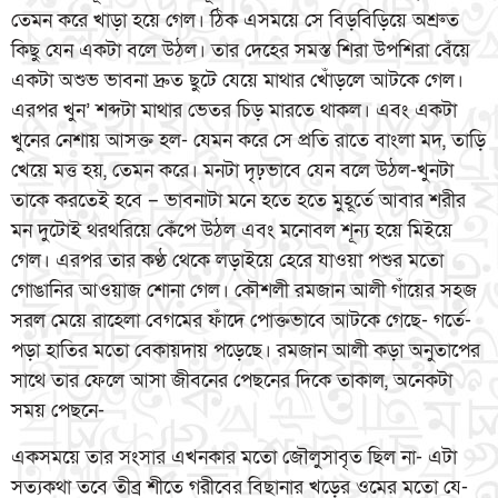
তেমন করে খাড়া হয়ে গেল। ঠিক এসময়ে সে বিড়বিড়িয়ে অশ্রুত
কিছু যেন একটা বলে উঠল। তার দেহের সমস্ত শিরা উপশিরা বেঁয়ে
একটা অশুভ ভাবনা দ্রুত ছুটে যেয়ে মাথার খোঁড়লে আটকে গেল।
এরপর খুন’ শব্দটা মাথার ভেতর চিড় মারতে থাকল। এবং একটা
খুনের নেশায় আসক্ত হল- যেমন করে সে প্রতি রাতে বাংলা মদ, তাড়ি
খেয়ে মত্ত হয়, তেমন করে। মনটা দৃঢ়ভাবে যেন বলে উঠল-খুনটা
তাকে করতেই হবে – ভাবনাটা মনে হতে হতে মুহূর্তে আবার শরীর
মন দুটোই থরথরিয়ে কেঁপে উঠল এবং মনোবল শূন্য হয়ে মিইয়ে
গেল। এরপর তার কণ্ঠ থেকে লড়াইয়ে হেরে যাওয়া পশুর মতো
গোঙানির আওয়াজ শোনা গেল। কৌশলী রমজান আলী গাঁয়ের সহজ
সরল মেয়ে রাহেলা বেগমের ফাঁদে পোক্তভাবে আটকে গেছে- গর্তে-
পড়া হাতির মতো বেকায়দায় পড়েছে। রমজান আলী কড়া অনুতাপের
সাথে তার ফেলে আসা জীবনের পেছনের দিকে তাকাল, অনেকটা
সময় পেছনে-
একসময়ে তার সংসার এখনকার মতো জৌলুসাবৃত ছিল না- এটা
সত্যকথা তবে তীব্র শীতে গরীবের বিছানার খড়ের ওমের মতো যে-