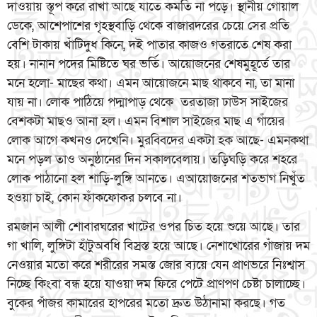
দাওয়ায় স্তূপ করে রাখা আছে যাতে কমতি না পড়ে। স্থানীয় গোয়াল
ডেকে, আশেপাশের গৃহস্থবাড়ি থেকে বাজারদরের চেয়ে সের প্রতি
বেশি টাকায় খাঁটিদুধ কিনে, দই পাতার কাজও গতরাতে শেষ করা
হয়। নানান পদের মিষ্টিতে ঘর ভর্তি। আয়োজনের শেষমুহূর্তে তার
মনে হলো- মাছের কথা। এমন আয়োজনে মাছ থাকবে না, তা মানা
যায় না। লোক পাঠিয়ে পদ্মাপাড় থেকে তরতাজা ঢাউস সাইজের
বেশকটা মাছও আনা হল। এমন বিশাল সাইজের মাছ এ গাঁয়ের
লোক আগে কখনও দেখেনি। মুরব্বিদের একটা হক আছে- এমনকথা
মনে পড়ল তাও অনুষ্ঠানের দিন সকালবেলায়। তড়িঘড়ি করে শহরে
লোক পাঠানো হল শাড়ি-লুঙ্গি আনতে। এআয়োজনের শতভাগ নিখুঁত
হওয়া চাই, কোন ফাঁকফোকর চলবে না।
রমজান আলী শোবারঘরের খাটের ওপর চিত হয়ে শুয়ে আছে। তার
গা খালি, লুঙ্গিটা হাঁটুঅবধি বিস্রস্ত হয়ে আছে। নেশাখোরের গাঁজায় দম
নেওয়ার মতো করে শরীরের সমস্ত জোর ব্যয়ে যেন প্রাণভরে নিঃশ্বাস
নিচ্ছে কিংবা বন্ধ হয়ে যাওয়া দম ফিরে পেটে প্রাণপণ চেষ্টা চালাচ্ছে।
বুকের পাঁজর কামারের হাপরের মতো দ্রুত উঠানামা করছে। গত