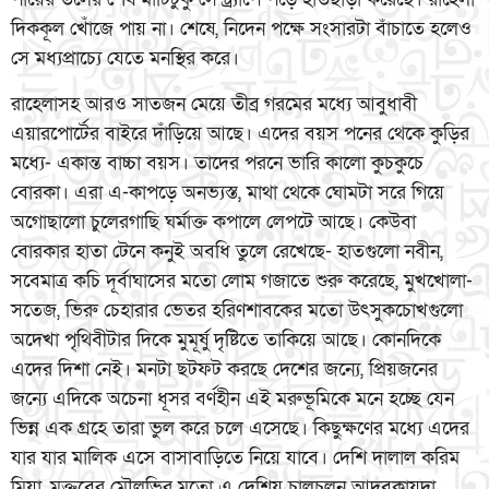
দিককূল খোঁজে পায় না। শেষে, নিদেন পক্ষে সংসারটা বাঁচাতে হলেও
সে মধ্যপ্রাচ্যে যেতে মনস্থির করে।
রাহেলাসহ আরও সাতজন মেয়ে তীব্র গরমের মধ্যে আবুধাবী
এয়ারপোর্টের বাইরে দাঁড়িয়ে আছে। এদের বয়স পনের থেকে কুড়ির
মধ্যে- একান্ত বাচ্চা বয়স। তাদের পরনে ভারি কালো কুচকুচে
বোরকা। এরা এ-কাপড়ে অনভ্যস্ত, মাথা থেকে ঘোমটা সরে গিয়ে
অগোছালো চুলেরগাছি ঘর্মাক্ত কপালে লেপটে আছে। কেউবা
বোরকার হাতা টেনে কনুই অবধি তুলে রেখেছে- হাতগুলো নবীন,
সবেমাত্র কচি দূর্বাঘাসের মতো লোম গজাতে শুরু করেছে, মুখখোলা-
সতেজ, ভিরু চেহারার ভেতর হরিণশাবকের মতো উৎসুকচোখগুলো
অদেখা পৃথিবীটার দিকে মুমূর্ষু দৃষ্টিতে তাকিয়ে আছে। কোনদিকে
এদের দিশা নেই। মনটা ছটফট করছে দেশের জন্যে, প্রিয়জনের
জন্যে এদিকে অচেনা ধূসর বর্ণহীন এই মরুভূমিকে মনে হচ্ছে যেন
ভিন্ন এক গ্রহে তারা ভুল করে চলে এসেছে। কিছুক্ষণের মধ্যে এদের
যার যার মালিক এসে বাসাবাড়িতে নিয়ে যাবে। দেশি দালাল করিম
মিয়া, মক্তবের মৌলভির মতো এ দেশিয় চালচলন আদবকায়দা