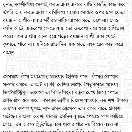
বুনত, নকশীকাঁথা সেলাই করত এবং এ-ওর বাড়ি বাড়তি কাজ করে
উপরি আয় করত এবং সবমিলিয়ে সংসার মোটের ওপর চলে যেত।
রমজান আলীর বাবার শরীরও নাকি আগের মতো চলে না। সেও
ফন্দি আঁটে, একবেলা ক্ষেতে যায়, তো ও-বেলা ঘরে শুয়ে হাপিতাশ
করে। সংসার প্রায় অচল হয়ে পড়ে। রমজান আলী একা খেটে
কুলাতে পারে না। এদিকে রাত দিন এক হাতে সংসারের কাজ করে
রাহেলা।
সেসময়ে গাঁয়ে মধ্যপ্রাচ্যে যাওয়ার হিড়িক পড়ে। গাঁয়ের লোকের
সম্পদ বলতে, আছেই বা কী! বেশির ভাগের পৈতৃকসূত্রে পাওয়া
ভিটেমাটিটুকু। অনেকে তা বিক্রি কিংবা বন্ধক রেখে ভিসা পেতে
দৌড়ঝাঁপ শুরু করে। রমজান আলীর বিদেশ যাওয়ার বড় শখ, টাকার
অভাবে কপাল খুলছে না’- এমন আক্ষেপ তার বাসর রাতে প্রকাশ
ঘটেছে। রাহেলা অবশ্য ধাক্কাটা সেদিন বুঝতে পেরেও পাশ কাটিয়ে
গেছে। সে অবশ্য হাঁটুগেঁড়ে বসে থাকার পাত্র নয়,বিয়ের বছর না