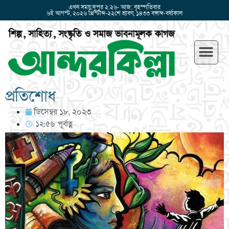
এখন সময়:দুপুর ২:২৬- আজ: বৃহস্পতিবার
৬ই আগস্ট, ২০২৬ খ্রিস্টাব্দ-২২শে শ্রাবণ, ১৪৩৩ বঙ্গাব্দ-বর্ষাকাল
প্রতিশোধ
ডিসেম্বর ১৮, ২০২৩
১২:৫৬ পূর্বাহ্ণ