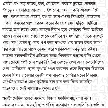
একটা বেশ বড় কামরা, কার, কে জানে! ঘরটায় ঢুকতে ভেতরটা
উগড়ে সব বেরিয়ে আসতে চাইল যেন, এমন একটা ঝাঁঝাল এঁটো
গন্ধ। নানান রঙের বোতল, কাগজ, আধখাওয়া সিগারেট, বোতলের
ঢাকনা, কলমের খাপ এরকম কতো কী যে ঘরময় ছড়িয়ে ছিটিয়ে
রয়েছে তার ইয়ত্তা নেই। রাহেলা নিরাশ হয়ে সেসবের দিকে তাকিয়ে
থাকে। এমন সময় পেছন থেকে কেউ বেশ সমর্থ হাতে তাকে ঝাপটে
ধরে- সাপ যেমন ছু মেরে খপ করে ব্যাঙকে ধরে ভক্ষণ করার আগে
স্থির হয়ে দাঁড়িয়ে থাকে তেমন করে খানিকক্ষণ অনড় হয়ে রইল।
রাহেলা সহায়শক্তিহীন প্রতিমার মতো শিকারের বাহুতে বন্দি থেকে
পাথরচোখে স্পষ্ট যেন পরবর্তী ঘটনা দেখতে পেল এবং হুবহু মিলেও
গেল। মালিকের ছেলে, ক্ষুধার্ত পশুর কায়দায় ওকে বিছানায় চিতকরে
ফেলে দিল। রাহেলার দেহটা পক্ষাঘাতগ্রস্ত রোগীর মতো বিছানায়
লেপটে থাকলেও চোখ দুটোতে বার বার করে ফিরে আসছিল-
ভাদ্রমাসের সেই লালায়িত কুকুরের ছবি।
শুরুটা সেদিন হলেও একবার কিংবা একদিন নয়, বাবা এবং
ছেলেদের এমন অসহনীয়, পাশবিক অত্যাচার চলে প্রতিদিন। ওদিকে