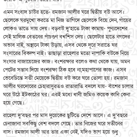
এমন সংবাদ চাউর হতে- রমজান আলীর ঘরে দ্বিতীয় বউ আসে।
ছেলেকে ঘরমুখো করতে মা নিজ তাগিদে ছেলেকে বিয়ে দেন, গাঁয়ের
লোকও তাতে সায় দেয়। বড়বউ দু’হাতে টাকা কামায়- পুণ্যদেশের
সেই মালিক বেতনের পাঁচগুণ বখশিস দেয়। ছেলেটার হাতে নগদের
অভাব নাই, অস্থানে টাকা উড়ায়, এসব থেকে দূরে সরাতে ঘর
সংসারের বিকল্প নাই। তাছাড়া রাহেলার মতো নাপাকি বউকে নিয়ে
সংসার নাজায়েজের কাজ। বংশরক্ষার বলেও কথা থেকে যায়, অমন
পেটের সন্তান দিয়ে বংশরক্ষা ঠিক হবে না,মহাপাপের কাজ। এসব
ভেবেচিন্তে সতী মেয়েকে দ্বিতীয় বউ করে ঘরে তোলা হয়। রমজান
আলীর ঘরদোরের চেহারাসুরতও রাতারাতি বদলে যায়- বাঁশের চালার
ঘরে উঠে ইটকাঠের ঘর। এরই মধ্যে ধানী জমিও কয়েক কানি কেনা
হয়ে গেছে।
রাহেলা দু’বছর পর মাস দুয়েকের ছুটিতে দেশে আসে। এ দু’বছরে
চেনাজানা সবকিছু বেশ বদলে গেছে। তার নিজের ঘরে সতীনের
বাস। রমজান আলী আর তার একা নেই, যদিও ভাগ হয়ে শুধু