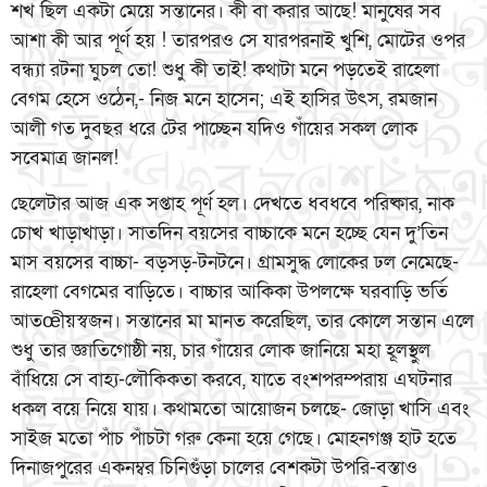
শখ ছিল একটা মেয়ে সন্তানের। কী বা করার আছে! মানুষের সব
আশা কী আর পূর্ণ হয় ! তারপরও সে যারপরনাই খুশি, মোটের ওপর
বন্ধ্যা রটনা ঘুচল তো! শুধু কী তাই! কথাটা মনে পড়তেই রাহেলা
বেগম হেসে ওঠেন,- নিজ মনে হাসেন; এই হাসির উৎস, রমজান
আলী গত দুবছর ধরে টের পাচ্ছেন যদিও গাঁয়ের সকল লোক
সবেমাত্র জানল!
ছেলেটার আজ এক সপ্তাহ পূর্ণ হল। দেখতে ধবধবে পরিষ্কার, নাক
চোখ খাড়াখাড়া। সাতদিন বয়সের বাচ্চাকে মনে হচ্ছে যেন দু’তিন
মাস বয়সের বাচ্চা- বড়সড়-টনটনে। গ্রামসুদ্ধ লোকের ঢল নেমেছে-
রাহেলা বেগমের বাড়িতে। বাচ্চার আকিকা উপলক্ষে ঘরবাড়ি ভর্তি
আতœীয়স্বজন। সন্তানের মা মানত করেছিল, তার কোলে সন্তান এলে
শুধু তার জ্ঞাতিগোষ্ঠী নয়, চার গাঁয়ের লোক জানিয়ে মহা হূলস্থুল
বাঁধিয়ে সে বাহ্য-লৌকিকতা করবে, যাতে বংশপরম্পরায় এঘটনার
ধকল বয়ে নিয়ে যায়। কথামতো আয়োজন চলছে- জোড়া খাসি এবং
সাইজ মতো পাঁচ পাঁচটা গরু কেনা হয়ে গেছে। মোহনগঞ্জ হাট হতে
দিনাজপুরের একনম্বর চিনিগুঁড়া চালের বেশকটা উপরি-বস্তাও