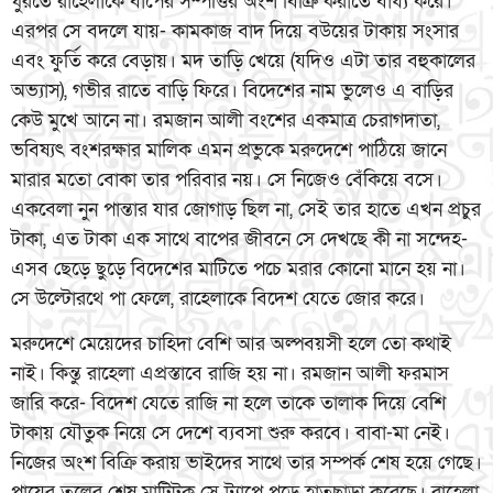
ঘুরতে রাহেলাকে বাপের সম্পত্তির অংশ বিক্রি করাতে বাধ্য করে।
এরপর সে বদলে যায়- কামকাজ বাদ দিয়ে বউয়ের টাকায় সংসার
এবং ফুর্তি করে বেড়ায়। মদ তাড়ি খেয়ে (যদিও এটা তার বহুকালের
অভ্যাস), গভীর রাতে বাড়ি ফিরে। বিদেশের নাম ভুলেও এ বাড়ির
কেউ মুখে আনে না। রমজান আলী বংশের একমাত্র চেরাগদাতা,
ভবিষ্যৎ বংশরক্ষার মালিক এমন প্রভুকে মরুদেশে পাঠিয়ে জানে
মারার মতো বোকা তার পরিবার নয়। সে নিজেও বেঁকিয়ে বসে।
একবেলা নুন পান্তার যার জোগাড় ছিল না, সেই তার হাতে এখন প্রচুর
টাকা, এত টাকা এক সাথে বাপের জীবনে সে দেখছে কী না সন্দেহ-
এসব ছেড়ে ছুড়ে বিদেশের মাটিতে পচে মরার কোনো মানে হয় না।
সে উল্টোরথে পা ফেলে, রাহেলাকে বিদেশ যেতে জোর করে।
মরুদেশে মেয়েদের চাহিদা বেশি আর অল্পবয়সী হলে তো কথাই
নাই। কিন্তু রাহেলা এপ্রস্তাবে রাজি হয় না। রমজান আলী ফরমাস
জারি করে- বিদেশ যেতে রাজি না হলে তাকে তালাক দিয়ে বেশি
টাকায় যৌতুক নিয়ে সে দেশে ব্যবসা শুরু করবে। বাবা-মা নেই।
নিজের অংশ বিক্রি করায় ভাইদের সাথে তার সম্পর্ক শেষ হয়ে গেছে।
পায়ের তলের শেষ মাটিটুকু সে ট্র্যাপে পড়ে হাতছাড়া করেছে। রাহেলা