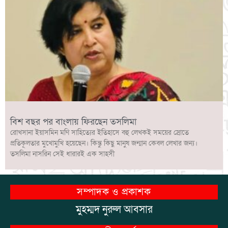
বিশ বছর পর বাংলায় ফিরছেন তসলিমা
রোখসানা ইয়াসমিন মণি সাহিত্যের ইতিহাসে বহু লেখকই সময়ের স্রোতে
প্রতিকূলতার মুখোমুখি হয়েছেন। কিন্তু কিছু মানুষ জন্মান কেবল লেখার জন্য।
তসলিমা নাসরিন সেই ধারারই এক সাহসী
সম্পাদক ও প্রকাশক
মুহম্মদ নুরুল আবসার