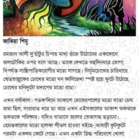
জাকিয়া শিমু
রমজান আলী দু’হাঁটুর চিপায় মাথা গুঁজে উঠোনের এককোণে
জলচৌকির ওপর বসে আছে। তাকে দেখতে বহুদিনধরে ভোগা,
বিপর্যস্ত-সান্নিপাতিকরোগীর মতো লাগছে। নির্ঘুমচোখের চারিধারে
শ্বেতভাল্লুকের চোখের মতো ঘন কালিরেখা স্পষ্ট হয়ে ফুটে উঠেছে,
চোখের মণিদুটো মদ্যপের মতো রাঙা।
এখন বর্ষাকাল। গতক’দিনে আকাশে মোষেরপালের মতো যতো মেঘ
জমা ছিল, সারারাত ধরে তা ঝরে এখন এইসকালের আকাশ ঝকঝকে
তকতকে পরিষ্কার। যদিও বাতাসে জলের ভেজাগন্ধ ছড়ানো।
হেমন্তকালের মতো হালকা শীতল হাওয়া বইছে-,আষাঢ়ী কুটকুটে
গরমটা একদম কেটে গেছে। এমন একটা স্নিগ্ধ পরিবেশে খোলা