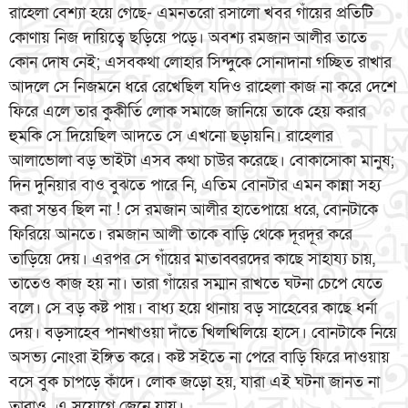
রাহেলা বেশ্যা হয়ে গেছে- এমনতরো রসালো খবর গাঁয়ের প্রতিটি
কোণায় নিজ দায়িত্বে ছড়িয়ে পড়ে। অবশ্য রমজান আলীর তাতে
কোন দোষ নেই; এসবকথা লোহার সিন্দুকে সোনাদানা গচ্ছিত রাখার
আদলে সে নিজমনে ধরে রেখেছিল যদিও রাহেলা কাজ না করে দেশে
ফিরে এলে তার কুকীর্তি লোক সমাজে জানিয়ে তাকে হেয় করার
হুমকি সে দিয়েছিল আদতে সে এখনো ছড়ায়নি। রাহেলার
আলাভোলা বড় ভাইটা এসব কথা চাউর করেছে। বোকাসোকা মানুষ;
দিন দুনিয়ার বাও বুঝতে পারে নি, এতিম বোনটার এমন কান্না সহ্য
করা সম্ভব ছিল না ! সে রমজান আলীর হাতেপায়ে ধরে, বোনটাকে
ফিরিয়ে আনতে। রমজান আলী তাকে বাড়ি থেকে দূরদূর করে
তাড়িয়ে দেয়। এরপর সে গাঁয়ের মাতাব্বরদের কাছে সাহায্য চায়,
তাতেও কাজ হয় না। তারা গাঁয়ের সম্মান রাখতে ঘটনা চেপে যেতে
বলে। সে বড় কষ্ট পায়। বাধ্য হয়ে থানায় বড় সাহেবের কাছে ধর্না
দেয়। বড়সাহেব পানখাওয়া দাঁতে খিলখিলিয়ে হাসে। বোনটাকে নিয়ে
অসভ্য নোংরা ইঙ্গিত করে। কষ্ট সইতে না পেরে বাড়ি ফিরে দাওয়ায়
বসে বুক চাপড়ে কাঁদে। লোক জড়ো হয়, যারা এই ঘটনা জানত না
তারাও এ সুযোগে জেনে যায়।