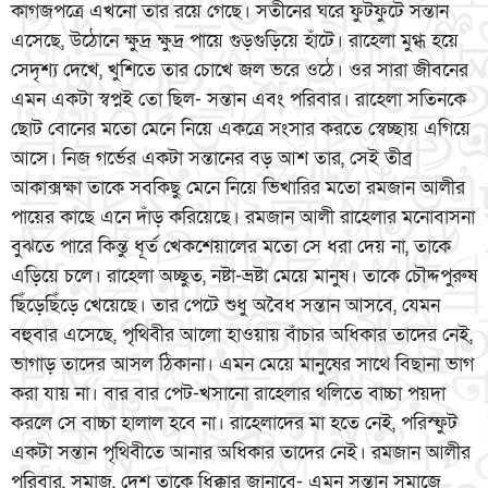
কাগজপত্রে এখনো তার রয়ে গেছে। সতীনের ঘরে ফুটফুটে সন্তান
এসেছে, উঠোনে ক্ষুদ্র ক্ষুদ্র পায়ে গুড়গুড়িয়ে হাঁটে। রাহেলা মুগ্ধ হয়ে
সেদৃশ্য দেখে, খুশিতে তার চোখে জল ভরে ওঠে। ওর সারা জীবনের
এমন একটা স্বপ্নই তো ছিল- সন্তান এবং পরিবার। রাহেলা সতিনকে
ছোট বোনের মতো মেনে নিয়ে একত্রে সংসার করতে স্বেচ্ছায় এগিয়ে
আসে। নিজ গর্ভের একটা সন্তানের বড় আশ তার, সেই তীব্র
আকাক্সক্ষা তাকে সবকিছু মেনে নিয়ে ভিখারির মতো রমজান আলীর
পায়ের কাছে এনে দাঁড় করিয়েছে। রমজান আলী রাহেলার মনোবাসনা
বুঝতে পারে কিন্তু ধূর্ত খেকশেয়ালের মতো সে ধরা দেয় না, তাকে
এড়িয়ে চলে। রাহেলা অচ্ছুত, নষ্টা-ভ্রষ্টা মেয়ে মানুষ। তাকে চৌদ্দপুরুষ
ছিঁড়েছিঁড়ে খেয়েছে। তার পেটে শুধু অবৈধ সন্তান আসবে, যেমন
বহুবার এসেছে, পৃথিবীর আলো হাওয়ায় বাঁচার অধিকার তাদের নেই,
ভাগাড় তাদের আসল ঠিকানা। এমন মেয়ে মানুষের সাথে বিছানা ভাগ
করা যায় না। বার বার পেট-খসানো রাহেলার থলিতে বাচ্চা পয়দা
করলে সে বাচ্চা হালাল হবে না। রাহেলাদের মা হতে নেই, পরিস্ফুট
একটা সন্তান পৃথিবীতে আনার অধিকার তাদের নেই। রমজান আলীর
পরিবার, সমাজ, দেশ তাকে ধিক্কার জানাবে- এমন সন্তান সমাজে