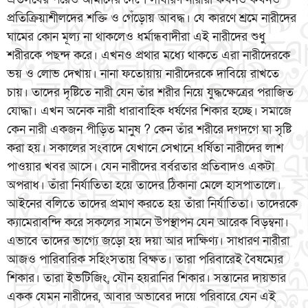
প্রতিক্রিয়াশীলদের শক্তি ও গেঁড়োয় আবদ্ধ। যে কারণে শ্রমে নারীদের
ঘামের কোন মূল্য না থাকলেও ধর্মান্ধবাদীরা এই নারীদের শুধু
শরীরকে পছন্দ করে। এখনও প্রথার মধ্যে থাকতে এরা নারীদেরকে
ভয় ও লোভ দেখায়। নানা ফতোয়ায় নারীদেরকে দাবিয়ে রাখতে
চায়। তাদের দৃষ্টিতে নারী যেন তাঁর শরীর নিয়ে যুদ্ধক্ষেত্রের পরাজিত
যোদ্ধা। এখন অনেক নারী ধারাবাহিক ধর্ষণের শিকার হচ্ছে। সমাজে
কেন নারী একজন পীড়িত মানুষ ? কেন তাঁর শরীরে দগদগে ঘা সৃষ্টি
করা হয়। সকালের সংবাদে যেখানে সেখানে ধর্ষিতা নারীদের লাশ
পাওয়ার খবর আসে। যেন নারীদের বর্বরতার প্রতিবাদও একটা
অপরাধ। তাঁরা নির্যাতিতা হয়ে তাদের ঠিকানা মেলে হাসপাতালে।
আইনের বলিতে তাদের প্রমাণ করতে হয় তাঁরা নির্যাতিতা। তাদেরকে
ক্যামেরাবন্দি করে সকলের সামনে উপস্থাপন যেন আরেক বিড়ম্বনা।
এভাবে তাদের ভাগ্যে জড়ো হয় দয়া আর দাক্ষিণ্য। সাধারণ নারীরা
আজও পারিবারিক সহিংসতায় বিক্ষত। তারা পরিবারেই বৈষম্যের
শিকার। তারা ইভটিজিং, যৌন হয়রানির শিকার। সন্তানের দায়ভার
একক যেমন নারীদের, আবার অভাবের দায়ে পরিবারে যেন এই