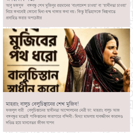
আবু মকসুদ বঙ্গবন্ধু শেখ মুজিবুর রহমানের ‘বাংলাদেশ চাওয়া’ বা ‘স্বাধীনতা চাওয়া’
নিয়ে কখনোই কোনো দ্বিধা-দ্বন্দ্ব থাকার কথা নয়। কিন্তু ইতিহাসকে ভিন্নখাতে
প্রবাহিত করার অপচেষ্টার
মাহরাং বালুচ বেলুচিস্থানের শেখ মুজিব!
ফজলুল বারী বেলুচিস্তানের স্বাধীনতা আন্দোলনের নেত্রী ডা: মাহরাং বালুচ আজ
বঙ্গবন্ধুর মতোই পাকিস্তানের কারাগারে বন্দিনী। মিথ্যা মামলায় যাবজ্জীবন কারাদণ্ড
দণ্ডিত হয়ে মানবেতর জীবন যাপন