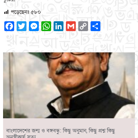
পড়েছেনঃ
৫৮০
Facebook
Twitter
Messenger
WhatsApp
LinkedIn
Gmail
Copy
Share
Link
বাংলাদেশের জন্ম ও বঙ্গবন্ধু: কিছু অনুমান, কিছু প্রশ্ন কিছু
অনস্বীকার্য সত্য