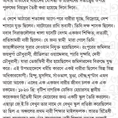
আবার এভাবেই নারীদের যৌনতা ও প্রজননের সতীত্বের ওপরে
পুরুষের নিয়ন্ত্রণ তৈরী করা হয়েছে দিনে দিনে।
এ দেশে আঠারো শতকের আগে-পরে নারীরা যুদ্ধে, বিদ্রোহে, দেশ
শাসনে যুক্ত ছিলেন। নাটোরের রাণি ভবানী। তিনি দক্ষ শাসক ছিলেন।
নবাব সিরাজদৌলার খালা ঘসেটি বেগম একজন শিক্ষিত, প্রত্যয়ী,
প্রতিভাময়ী নারী ছিলেন। যে জন্য স্বামী মারা গেলে তিনি
জাহাঙ্গীরনগর সুরার দেওয়ান নিযুক্ত হয়েছিলেন। রংপুরের জমিদার
জয়দুর্গা চৌধুরানী, প্রীতিলতা ওয়াদ্দেদার, প্যারি সুন্দরি, দেবী
চৌধুরানী। যারা তেজস্বিনী বীর হয়েছিলেন জমিদারদের বিরুদ্ধে যুদ্ধ
করে। এই উপমহাদেশে ধর্মীয় কারণে একই নারীরা ছিলেন ভিন্ন ভিন্ন
অধিকারভোগী। হিন্দু, মুসলিম, সাঁওতাল, মুণ্ডা, বৌদ্ধ,খৃস্টান এমন
আরো অনেক। এদের এক একজন নারীর জীবন চলক এক এক
রকমের। ১৮২০ খ্রি: বৃটিশ নাগরিক ডেভিড হেয়ারসহ স্থানীয়
কয়েকজন হিতৈষী মিলে মেয়েদের জন্য একটি স্কুল তৈরি করলেন।
এছাড়া জে.ই.ডি বেথুন তার নামে যে বেথূন স্কুল প্রতিষ্ঠা করেছিলেন
তা ছিল এ অঞ্চলের প্রথম নারী শিক্ষার মাইলফলক। ভারত হিতৈষী