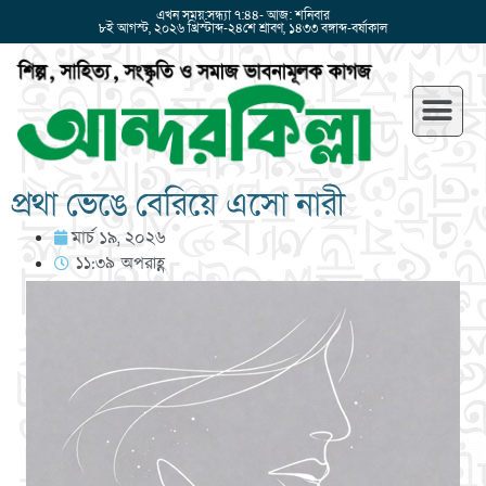
এখন সময়:সন্ধ্যা ৭:৪৪- আজ: শনিবার
৮ই আগস্ট, ২০২৬ খ্রিস্টাব্দ-২৪শে শ্রাবণ, ১৪৩৩ বঙ্গাব্দ-বর্ষাকাল
প্রথা ভেঙে বেরিয়ে এসো নারী
মার্চ ১৯, ২০২৬
১১:৩৯ অপরাহ্ণ