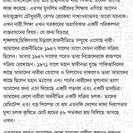
রাজা রামমোহন রায় তাঁর ব্রাম্মসমাজ নারী শিক্ষায় অনেক আগেই
কাজ করেছে। এরপর মুসলিম নারীদের শিক্ষায় এগিয়ে আসেন
ফয়জুন্নেসা চৌধুরানী, বেগম রোকেয়া সাখাওয়াতসহ আরো অনেকে।
এখন নারী শিক্ষা এখন সরকারের অগ্রাধিকার একটি পরিকল্পনা
বাস্তবায়নের বিষয়। যে জন্য বিচারে,
শৃঙ্খলায়,চিকিৎসায়,উড়ালে,রাজনীতিতে সন্মুখে এসেছে নারী।
আমাদের রাজনীতিতে ১৯৪৭ সালের আগে যেমন নারীরা সক্রিয়
ছিলেন। আবার ১৯৪৭ সালের পরেও তারা নিজেদেরকে রাজপথে
সক্রিয় রেখেছেন। ১৯৭১ সালে মহান স্বাধীনতা যুদ্ধে পাকিস্তানিদের
কাছে আমাদের নারীরা ভোগের ও বিলাসের থাকলেও তারা আমাদের
কাছে ছিলেন মহান ত্যাগের এবং গর্বের।নারীদের মূল্যবান ত্যাগ
আমাদের জন্য এনে দিয়েছে একটি পতাকা এবং একটি মানচিত্র।
আমাদের দেশে নারীরা অর্থনীতির একটি সক্রিয় চলক। তাদের
রেমিটেন্স এবং বস্ত্র শিল্পের যে শ্রম এমনকি দেশের খাদ্য নিরাপত্তার
মুখ্য চলক কৃষিতে মোট শ্রমের ৫৮ শতকরা শ্রম বিলিয়ে আসছে
এখন।
এতসবের পরেও আমাদের দেশে সাধারণ নারীরা কখনও কখনও