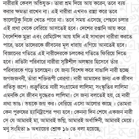
নারীরাই কেবল অভিযুক্ত। তারা শ্রম দিয়ে আয় করেন, তবে ব্যয়
করার ক্ষমতা রাখেন না। এই নারীরা এখনও রান্না করে তবে
ভালোটুকু নিজে খেতে পারে না। তবে সময় এসেছে, পেছনে চলার
এই প্রথা থেকে বেরিয়ে আসতেই হবে। দেশের রপ্তানি আয় করে
বৈদেশিক মুদ্রা এবং রেমিটেন্স আয় যদি এই সাধারণ নারীরা করতে
পারে, তবে তাদেরকে জীবনের মূল ধারায় এগিয়ে আনতেই হবে।
বিজ্ঞানের গতিতে এই নারীদেরকে চলকের গতিতে ফিরিয়ে দিতে
হবে। প্রতিটা পরিবারে নারীরা সৃষ্টিশীল অলঙ্কার হিসেবে তাঁর
পরিবারকে গড়ে চলেছেন। যে জন্য বিশেষ করে বাঙালি নারী হচ্ছে
জগজজননী, তাঁরা শক্তিরূপী প্রেরণা। নারী আমাদের জন্য এক জীবন
প্রতিভূ রূপে। প্রক্রৃুতিতে নারী সংগ্রামের লালিমা, সংস্কৃতির লালিমা
এমনকি সে জীবন যুদ্ধেরও লালিমা। সে জন্য বলতেই হয়, হে নারী
প্রথা ভাঙ। ভয়কে জয় কর। বেরিয়ে এসো আলোর কাছে । তোমরা
কেন পুরুষের হ্যানিট্রাপের পণ্য হবে। কেননা দিন শেষে একজন নারী
সে যে আমারই মা, আমারই ভগ্নি, আমারই অর্ধাঙ্গিনী, আমারই মেয়ে।
মনু সংহিতা ৯ অধ্যায়ের শ্লোক ১৬ তে বলা হয়েছে,