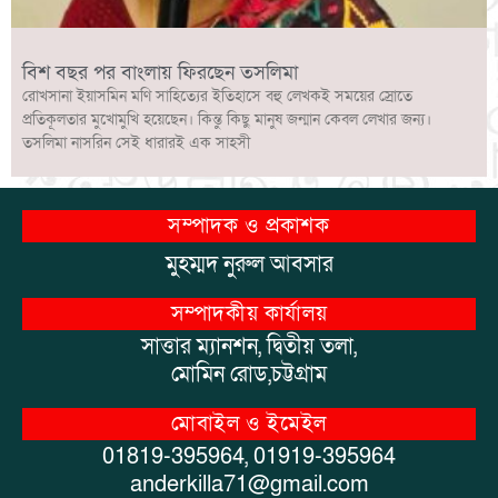
বিশ বছর পর বাংলায় ফিরছেন তসলিমা
রোখসানা ইয়াসমিন মণি সাহিত্যের ইতিহাসে বহু লেখকই সময়ের স্রোতে
প্রতিকূলতার মুখোমুখি হয়েছেন। কিন্তু কিছু মানুষ জন্মান কেবল লেখার জন্য।
তসলিমা নাসরিন সেই ধারারই এক সাহসী
সম্পাদক ও প্রকাশক
মুহম্মদ নুরুল আবসার
সম্পাদকীয় কার্যালয়
সাত্তার ম্যানশন, দ্বিতীয় তলা,
মোমিন রোড,চট্টগ্রাম
মোবাইল ও ইমেইল
01819-395964, 01919-395964
anderkilla71@gmail.com