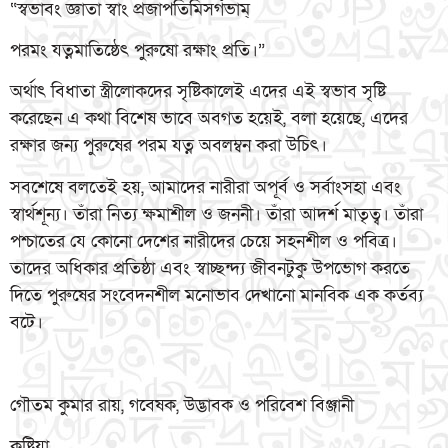
“স্বভাবং জ্ঞাতা স্বাং প্রজাপতিমিসর্গভাম্
পরমং যত্নমাতিষ্ঠেৎ পুরুষো রক্ষাং প্রতি।”
অর্থাৎ বিধাতা স্ত্রীলোকদের সৃষ্টিকালেই এদের এই স্বভাব সৃষ্টি
করেছেন এ কথা বিশেষ ভাবে অবগত হয়েই, বলা হয়েছে, এদের
রক্ষার জন্য পুরুষের পরম যত্ন অবলম্বন করা উচিৎ।
সবশেষে বলতেই হয়, আমাদের নারীরা অপূর্ব ও সর্বাংসহা এবং
স্বার্থশূন্য। তাঁরা নিত্য ক্ষমাশীল ও জননী। তাঁরা আদর্শ মাতৃত্ব। তাঁরা
পশ্চাতের যে কোনো দেশের নারীদের চেয়ে সহনশীল ও পবিত্র।
তাদের অধিকার প্রতিষ্ঠা এবং স্বাচ্ছন্দ্য জীবনটুকু উপভোগ করতে
দিতে পুরুষের সংবেদনশীল মনোভাব দেখানো মানবিক এক কর্তব্য
বটে।
গৌতম কুমার রায়, গবেষক, উদ্ভাবক ও পরিবেশ বিঞ্জানী
কুষ্টিয়া