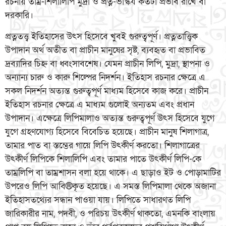
রচনায় তাম্র-শিলালিপি মুদ্রা ও প্রত্ন-ভাস্কর্য কতটা প্রভাব রাখে বা
দরকারি।
প্রত্নতত্ত্ব ইতিহাসের উৎস হিসেবে খুবই গুরুত্বপূর্ণ। প্রত্নতাত্ত্বিক
উপাদান অর্থ অতীত বা প্রাচীন মানুষের সৃষ্ট, ব্যবহৃত বা প্রভাবিত
দ্রব্যাদির চিহ্ন বা ধ্বংসাবশেষ। যেমন প্রাচীন লিপি, মুদ্রা, স্থাপনা ও
অন্যান্য চারু ও কারু শিল্পের নিদর্শন। ইতিহাস রচনার ক্ষেত্রে এ
সকল নিদর্শন অত্যন্ত গুরুত্বপূর্ণ মাধ্যম হিসেবে কাজ করে। প্রাচীন
ইতিহাস রচনার ক্ষেত্রে এ মাধ্যম গুলোই অন্যতম এবং প্রধান
উপাদান। এক্ষেত্রে লিপিমালাও অত্যন্ত গুরুত্বপূর্ণ উৎস হিসেবে যুগে
যুগে গ্রহণযোগ্য হিসেবে বিবেচিত হয়েছে। প্রাচীন মানুষ শিলাগাত্র,
তামার পাত বা স্তম্ভের গায়ে লিপি উৎকীর্ণ করতো। শিলাগাত্রের
উৎকীর্ণ লিপিকে শিলালিপি এবং তামার পাতে উৎকীর্ণ লিপি-কে
তাম্রলিপি বা তাম্রশাসন বলা হয়ে থাকে। এ ছাড়াও ইট ও পোড়ামাটির
উপরেও লিপি আবি®কৃত হয়েছে। এ সমস্ত লিপিমালা থেকে অজানা
ইতিহাসতথ্যের সন্ধান পাওয়া যায়। লিপিতে সাধারণত লিপি
জারিকারীর নাম, পদবী, ও পরিচয় উৎকীর্ণ থাকতো, এমনকি বাংলায়