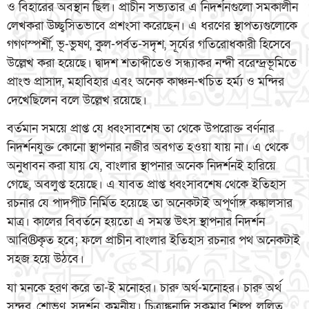
ও বিহারের অবস্থান ছিল। প্রাচীন সভ্যতার এ নিদর্শনগুলো সমকালীন
লেখকরা উচ্ছ্বসিতভাবে প্রশংসা করেছেন। এ ধরণের স্থাপত্যগুলোকে
গগণস্পর্শী, ভূ-ভুষণ, কুল-পর্বত-সদৃশ, সূর্যের গতিরোধকারী হিসেবে
উল্লেখ করা হয়েছে। দ্বাদশ শতাব্দীতেও সন্ধ্যাকর নন্দী বরেন্দ্রভূমিতে
প্রাংশু প্রাসাদ, মহাবিহার এবং অনেক কাঞ্চন-খচিত হর্ম্য ও মন্দির
দেখেছিলেন বলে উল্লেখ রয়েছে।
বর্তমান সময়ে প্রাপ্ত যে ধ্বংসাবশেষ তা থেকে উপরোক্ত বর্ণনার
নিদর্শনযুক্ত কোনো স্থাপনার নজীর অবগত হওয়া যায় না। এ থেকে
অনুধাবন করা যায় যে, বাংলার স্থাপনার অনেক নিদর্শনই হারিয়ে
গেছে, অবলুপ্ত হয়েছে। এ যাবত প্রাপ্ত ধ্বংসাবশেষ থেকে ইতিহাস
রচনার যে পাদপীট নির্মিত হয়েছে তা অনেকটাই অপূর্ণাঙ্গ কঙ্কালসার
মাত্র। কালের বিবর্তনে হয়তো এ সমস্ত উৎস স্থাপনার নিদর্শন
আবি®কৃত হবে; ফলে প্রাচীন বাংলার ইতিহাস রচনার পথ অনেকটাই
সহজ হয়ে উঠবে।
যা মনকে হরণ করে তা-ই মনোহর। চারু অর্থ-মনোহর। চারু অর্থ
সুন্দর, শোভণ, সুদর্শন, কমনীয়। চিত্রাঙ্কনাদি সুকুমার শিল্প, ললিত