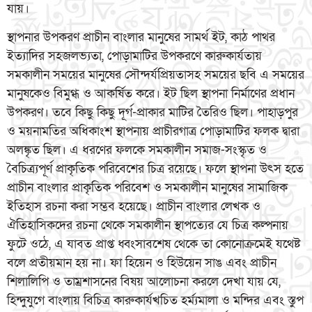
যায়।
স্থাপনার উপকরণ প্রাচীন বাংলার মানুষের সামর্থ ইট, কাঠ পাথর
ইত্যাদির সহজলভ্যতা, পোড়ামাটির উপকরণে কারুকার্যতায়
সমকালীন সময়ের মানুষের সৌন্দর্যপ্রিয়তাসহ সময়ের ছবি এ সময়ের
মানুষকেও বিমুগ্ধ ও আকর্ষিত করে। ইট ছিল স্থাপনা নির্মাণের প্রধান
উপকরণ। তবে কিছু কিছু দূর্গ-প্রাকার মাটির তৈরিও ছিল। পাহাড়পুর
ও ময়নামতির অধিকাংশ স্থাপনায় প্রাচীরগাত্র পোড়ামাটির ফলক দ্বারা
অলঙ্কৃত ছিল। এ ধরণের ফলকে সমকালীন সমাজ-সংস্কৃত ও
বৈচিত্র্যপূর্ণ প্রাকৃতিক পরিবেশের চিত্র রয়েছে। ফলে স্থাপনা উৎস হতে
প্রাচীন বাংলার প্রাকৃতিক পরিবেশ ও সমকালীন মানুষের সামাজিক
ইতিহাস রচনা করা সম্ভব হয়েছে। প্রাচীন বাংলার লেখক ও
ঐতিহাসিকদের রচনা থেকে সমকালীন স্থাপত্যের যে চিত্র কল্পনায়
ফুটে ওঠে, এ যাবত প্রাপ্ত ধ্বংসাবশেষ থেকে তা কোনোক্রমেই যথেষ্ট
বলে প্রতীয়মান হয় না। ফা হিয়েন ও হিউয়েন সাঙ এবং প্রাচীন
শিলালিপি ও তাম্রশাসনের বিষয় আলোচনা করলে দেখা যায় যে,
হিন্দুযুগে বাংলায় বিচিত্র কারুকার্যখচিত হর্ম্যমালা ও মন্দির এবং স্তুপ