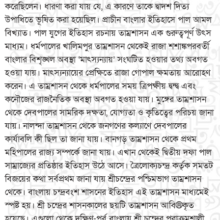
করেছিলেন। ধারণা করা যায় যে, এ কারণে তাকে দ্বাদশ দিত্য
উপাধিতে ভূষিত করা হয়েছিল। প্রাচীন বাংলার ইতিহাসে পাল আমল
বিখ্যাত। পাল যুগের ইতিহাস রচনায় তাম্রশাসন এক গুরুত্বপূর্ণ উৎস
মাধ্যম। ধর্মপালের খালিমপুর তাম্রশাসন থেকেই রাজা শশাঙ্কপরবর্তী
বাংলার বিশৃঙ্খল অবস্থা ‘মাৎস্যন্যায়’ সংঘটিত হওয়ার তথ্য অবগত
হওয়া যায়। মাৎস্যন্যায়ের প্রেক্ষিতে রাজা গোপাল ক্ষমতায় আরোহণ
করেন। এ তাম্রশাসন থেকে ধর্মপালের সময় ত্রিপক্ষীয় দ্বন্দ্ব এবং
কনৌজের রাজনৈতিক অবস্থা অবগত হওয়া যায়। মুঙ্গের তাম্রশাসন
থেকে দেবপালের সামরিক দক্ষতা, যোগ্যতা ও কৃতিত্বের পরিচয় জানা
যায়। নালন্দা তাম্রশাসন থেকে জনগণের কল্যাণে দেবপালের
কার্যাবলি কী ছিল তা জানা যায়। বানগড় তাম্রশাসন থেকে প্রথম
মহিপালের রাজ্য সম্পর্কে জানা যায়। এখান থেকেই দ্বিতীয় দফা পাল
সাম্রাজ্যের প্রতিষ্ঠার ইতিহাস উঠে আসে। ত্রৈলোক্যচন্দ্র কর্তৃক সমতট
বিজয়ের কথা সর্বপ্রথম জানা যায় শ্রীচন্দ্রের পশ্চিমভাগ তাম্রশাসন
থেকে। বাংলায় চন্দ্রবংশ শাসনের ইতিহাস এই তাম্রশাসন মাধ্যমেই
স্পষ্ট হয়। শ্রী চন্দ্রের শাসনকালের ছয়টি তাম্রশাসন আবি®কৃত
হয়েছে। এগুলো থেকে দক্ষিণ-পূর্ব বাংলায় শ্রী চন্দ্রের পরাক্রমশালী