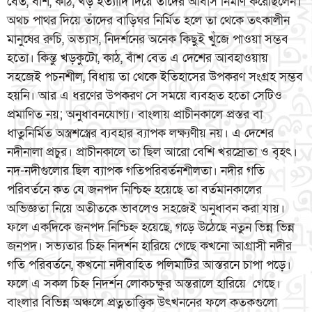
বেত, বাঁশ, কাঠ, খড় ইত্যাদি দিয়ে তাঁদের আবাস নির্মাণ করেছিলেন।
অথচ পাথর দিয়ে তাঁদের বাড়িঘর নির্মিত হলে তা থেকে তৎকালীন
মানুষের রুচি, অভ্যাস, নিদর্শনের অনেক কিছুই খুঁজে পাওয়া সম্ভব
হতো। কিন্তু খড়কুটো, কাঠ, বাঁশ বেত এ দেশের আবহাওয়ায়
সহজেই পচনশীল, বিধায় তা থেকে ইতিহাসের উপকরণ সংগ্রহ সম্ভব
হয়নি। আর এ ধরণের উপকরণ সে সময়ে ব্যবহৃত হতো সেটিও
প্রমাণিত নয়; অনুধাবনযোগ্য। বাংলায় প্রাচীনকালে প্রস্তর বা
ধাতুনির্মিত অস্ত্রশস্ত্রের ব্যবহার ব্যাপক লক্ষ্যণীয় নয়। এ দেশের
নদীনালা প্রচুর। প্রাচীনকালে তা ছিল আরো বেশি খরস্রোতা ও বৃহৎ।
নদ-নদীগুলোর ছিল ব্যাপক গতিপরিবর্তনশীলতা। নদীর গতি
পরিবর্তনে কত যে জনপদ নিশ্চিহ্ন হয়েছে তা বর্তমানকালের
অভিজ্ঞতা নিয়ে অতীতকে ভাবলেও সহজেই অনুধাবন করা যায়।
ফলে একদিকে জনপদ নিশ্চিহ্ন হয়েছে, গড়ে উঠেছে নতুন ভিন্ন ভিন্ন
জনপদ। সভ্যতার চিহ্ন নিদর্শন হারিয়ে গেছে কখনো আগ্রাসী নদীর
গতি পরিবর্তনে, কখনো নদীবাহিত পলিমাটির আস্তরনে চাপা পড়ে।
ফলে এ সকল চিহ্ন নিদর্শন লোকচক্ষুর অন্তরালে হারিয়ে গেছে।
বাংলার বিভিন্ন অঞ্চলে প্রত্নতাত্ত্বিক উৎখননের ফলে কতকগুলো