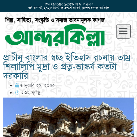
এখন সময়:রাত ১০:৫৭- আজ: শুক্রবার
৭ই আগস্ট, ২০২৬ খ্রিস্টাব্দ-২৩শে শ্রাবণ, ১৪৩৩ বঙ্গাব্দ-বর্ষাকাল
প্রাচীন বাংলার স্বচ্ছ ইতিহাস রচনায় তাম্র-
শিলালিপি মুদ্রা ও প্রত্ন-ভাস্কর্য কতটা
দরকারি
জানুয়ারি ২৫, ২০২৫
১:১২ পূর্বাহ্ণ