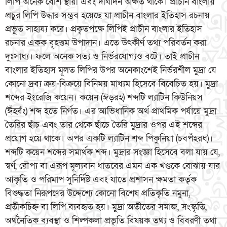
লিপি অনেক বেশি স্থায়ী এবং দীর্ঘদিন অক্ষত থাকে। প্রাচীন বাংলায়
প্রচুর লিপি উদ্ধার সম্ভব হয়েছে যা প্রাচীন বাংলার ইতিহাস রচনায়
প্রভূত সাহায্য করে। প্রকৃতপক্ষে লিপিই প্রাচীন বাংলার ইতিহাস
রচনার একক বৃহত্তম উপাদান। এতে উৎকীর্ণ তথ্য পরিবর্তন করা
দুঃসাধ্য। ফলে অনেক সত্য ও নির্ভরযোগ্যও বটে। তাই প্রাচীন
বাংলার ইতিহাস মূলত লিপির উপর অনেকাংশেই নির্ভরশীল মুদ্রা যে
কোনো দ্রব্য ক্রয়-বিক্রয়ে বিনিময় মাধ্যম হিসেবে বিবেচিত হয়। মুদ্রা
শব্দের ইংরেজি কয়েন। কয়েন (ঈড়রহ) শব্দটি ল্যাটিন কিউনিয়স
(ঈঁহবঁং) শব্দ হতে নির্গত। এর আভিধানিক অর্থ প্রাথমিক পর্যায়ে মুদ্রা
তৈরির ছাঁচ এবং তার থেকে ছাঁচে তৈরি মুদ্রার ওপর এই শব্দের
প্রয়োগ হয়ে থাকে। অপর একটি ল্যাটিন শব্দ পিকুনিয়া (চবপঁহরধ)।
শব্দটি কয়েন শব্দের সমার্থক শব্দ। মুদ্রার সংজ্ঞা হিসেবে বলা যায় যে,
স্বর্ণ, রৌপ্য বা এরূপ মূল্যবান ধাতবের এমন এক খণ্ডকে বোঝায় যার
আকৃতি ও পরিমাপ সুনির্দিষ্ট এবং যাতে প্রশাসন ক্ষমতা কর্তৃক
বিশুদ্ধতা নিরূপণের উদ্দেশ্যে কোনো বিশেষ প্রতিকৃতি নমুনা,
প্রতীকচিহ্ন বা লিপি ব্যবহৃত হয়। মুদ্রা অতীতের সমাজ, সংস্কৃতি,
অর্থনৈতিক ব্যবস্থা ও শিল্পকলা প্রভৃতি বিষয়ক তথ্য ও বিবরণী তথা