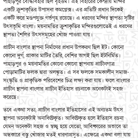
পাহাড়পুর বৌদ্ধবিহার ছিল বৃহত্তম। এই বিহারের কেন্দ্রীয় মন্দির
একটি ক্রুশাকৃতির উপাসনা কমপ্লেক্স। এর প্রতিটি প্রধান দিকেই
একটি করে মণ্ডপযুক্ত গর্ভগৃহ রয়েছে। এ ধরণের মন্দির স্থাপত্য সৃষ্টির
উৎসভূমি বাংলা। ময়নামতির ক্রুশাকৃতির মন্দিরগুলোতেই এ ধরণের
স্থাপত্য শৈলির উৎসসমূহের খোঁজ পাওয়া যায়।
প্রাচীন বাংলার স্থাপনা নির্মাণের প্রধান উপকরণ ছিল ইট। কোনো
কোনো দুর্গ, প্রাকার মাটির তৈরি, বেশির ভাগই ছিল ইটনির্মিত।
পাহাড়পুর ও ময়নামতির কোনো কোনো স্থাপনায় প্রাচীনগাত্র
পোড়ামাটির ফলক দ্বারা অলঙ্কৃত। এ সব ফলকে সমকালীন সমাজ-
সংস্কৃতি ও প্রাকৃতিক পরিবেশের চিত্র লক্ষ্য করা যায়। ফলে বাংলার
প্রাচীন স্থাপনা বাংলার প্রাচীন ইতিহাস রচনাকে অনেকটাই সহজ
করেছে।
তবে একথা সত্য, প্রাচীন বাংলার ইতিহাসের এই অন্যতম উৎস
স্থাপনা অনেকটাই অনাবি®কৃত। আবি®কৃত হলে ইতিহাস রচনা
যেমন অনেকটা সহজ ও স্বচ্ছ্ব হয়ে যেতো, আবিষ্কারের অভাবে তা
অন্ধকারে বস্তু খোঁজার মতই ধারণাপ্রসূত। এক্ষেত্রে একথা বলা যায়