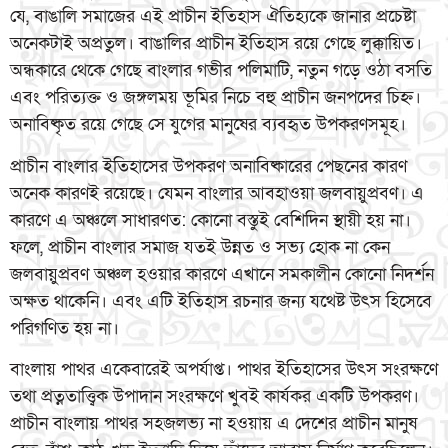
যে, বাঙালি সমাজের এই প্রাচীন ইতিহাস ঐতিহ্যকে জানার প্রচেষ্টা
অনেকটাই অপ্রতুল। বাঙালির প্রাচীন ইতিহাস রয়ে গেছে লুক্কায়িত।
অন্ধকারে থেকে গেছে বাংলার গভীর পলিমাটি, নতুন গড়ে ওঠা বসতি
এবং পরিত্যক্ত ও জঙ্গলময় ভূমির নিচে বহু প্রাচীন জনপদের চিহ্ন।
অনাবিষ্কৃত রয়ে গেছে সে যুগের মানুষের ব্যবহৃত উপকরণসমূহ।
প্রাচীন বাংলার ইতিহাসের উপকরণ অনাবিষ্কারের পেছনের কারণ
অনেক কারণই রয়েছে। যেমন বাংলার আবহাওয়া জলবায়ুপ্রবণ। এ
কারণে এ অঞ্চলে সাধারণত: কোনো বস্তুই বেশিদিন স্থায়ী হয় না।
ফলে, প্রাচীন বাংলার সমাজ যতই উন্নত ও সভ্য হোক না কেন
জলবায়ুপ্রবণ অঞ্চল হওয়ার কারণে এখানে সমকালীন কোনো নিদর্শন
অক্ষত থাকেনি। এবং এটি ইতিহাস রচনার জন্য যথেষ্ট উৎস হিসেবে
পরিগণিত হয় না।
বাংলায় পাথর একেবারেই অপর্যাপ্ত। পাথর ইতিহাসের উৎস সংরক্ষণে
তথা প্রত্নতাত্ত্বিক উপাদান সংরক্ষণে খুবই কার্যকর একটি উপকরণ।
প্রাচীন বাংলায় পাথর সহজলভ্য না হওয়ায় এ দেশের প্রাচীন মানুষ