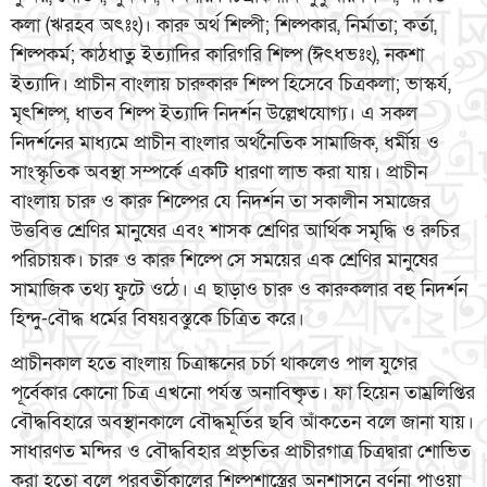
কলা (ঋরহব অৎঃং)। কারু অর্থ শিল্পী; শিল্পকার, নির্মাতা; কর্তা,
শিল্পকর্ম; কাঠধাতু ইত্যাদির কারিগরি শিল্প (ঈৎধভঃং), নকশা
ইত্যাদি। প্রাচীন বাংলায় চারুকারু শিল্প হিসেবে চিত্রকলা; ভাস্কর্য,
মৃৎশিল্প, ধাতব শিল্প ইত্যাদি নিদর্শন উল্লেখযোগ্য। এ সকল
নিদর্শনের মাধ্যমে প্রাচীন বাংলার অর্থনৈতিক সামাজিক, ধর্মীয় ও
সাংস্কৃতিক অবস্থা সম্পর্কে একটি ধারণা লাভ করা যায়। প্রাচীন
বাংলায় চারু ও কারু শিল্পের যে নিদর্শন তা সকালীন সমাজের
উত্তবিত্ত শ্রেণির মানুষের এবং শাসক শ্রেণির আর্থিক সমৃদ্ধি ও রুচির
পরিচায়ক। চারু ও কারু শিল্পে সে সময়ের এক শ্রেণির মানুষের
সামাজিক তথ্য ফুটে ওঠে। এ ছাড়াও চারু ও কারুকলার বহু নিদর্শন
হিন্দু-বৌদ্ধ ধর্মের বিষয়বস্তুকে চিত্রিত করে।
প্রাচীনকাল হতে বাংলায় চিত্রাঙ্কনের চর্চা থাকলেও পাল যুগের
পূর্বেকার কোনো চিত্র এখনো পর্যন্ত অনাবিষ্কৃত। ফা হিয়েন তাম্রলিপ্তির
বৌদ্ধবিহারে অবস্থানকালে বৌদ্ধমূর্তির ছবি আঁকতেন বলে জানা যায়।
সাধারণত মন্দির ও বৌদ্ধবিহার প্রভৃতির প্রাচীরগাত্র চিত্রদ্বারা শোভিত
করা হতো বলে পরবর্তীকালের শিল্পশাস্ত্রের অনুশাসনে বর্ণনা পাওয়া