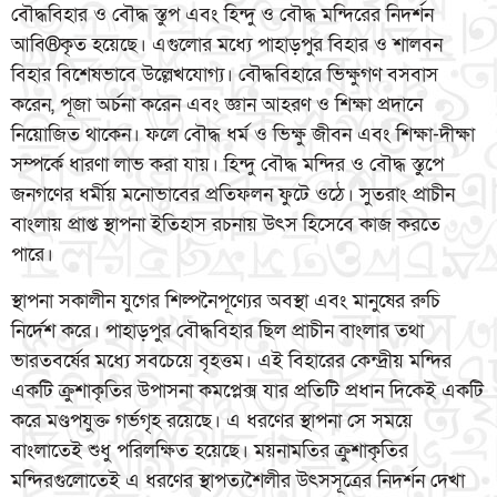
বৌদ্ধবিহার ও বৌদ্ধ স্তুপ এবং হিন্দু ও বৌদ্ধ মন্দিরের নিদর্শন
আবি®কৃত হয়েছে। এগুলোর মধ্যে পাহাড়পুর বিহার ও শালবন
বিহার বিশেষভাবে উল্লেখযোগ্য। বৌদ্ধবিহারে ভিক্ষুগণ বসবাস
করেন, পূজা অর্চনা করেন এবং জ্ঞান আহরণ ও শিক্ষা প্রদানে
নিয়োজিত থাকেন। ফলে বৌদ্ধ ধর্ম ও ভিক্ষু জীবন এবং শিক্ষা-দীক্ষা
সম্পর্কে ধারণা লাভ করা যায়। হিন্দু বৌদ্ধ মন্দির ও বৌদ্ধ স্তুপে
জনগণের ধর্মীয় মনোভাবের প্রতিফলন ফুটে ওঠে। সুতরাং প্রাচীন
বাংলায় প্রাপ্ত স্থাপনা ইতিহাস রচনায় উৎস হিসেবে কাজ করতে
পারে।
স্থাপনা সকালীন যুগের শিল্পনৈপূণ্যের অবস্থা এবং মানুষের রুচি
নির্দেশ করে। পাহাড়পুর বৌদ্ধবিহার ছিল প্রাচীন বাংলার তথা
ভারতবর্ষের মধ্যে সবচেয়ে বৃহত্তম। এই বিহারের কেন্দ্রীয় মন্দির
একটি ক্রুশাকৃতির উপাসনা কমপ্লেক্স যার প্রতিটি প্রধান দিকেই একটি
করে মণ্ডপযুক্ত গর্ভগৃহ রয়েছে। এ ধরণের স্থাপনা সে সময়ে
বাংলাতেই শুধু পরিলক্ষিত হয়েছে। ময়নামতির ক্রুশাকৃতির
মন্দিরগুলোতেই এ ধরণের স্থাপত্যশৈলীর উৎসসূত্রের নিদর্শন দেখা