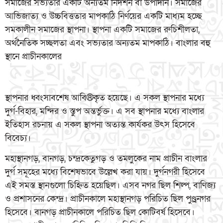
সমাজের সভ্যতার একটি অন্যতম নিদর্শন বা উপাদান। সমাজের
আভিজাত্য ও উচ্চবিত্ততার মাপকাঠি নির্ণয়ের একটি মাধ্যম হচ্ছে
সমকালীন সমাজের স্থাপনা। স্থাপনা একটি সমাজের রুচিশীলতা,
অর্থনৈতিক সচ্ছলতা এবং সভ্যতার অন্যতম মাপকাঠি। বাংলার বহু
স্থানে প্রাচীনকালের
স্থাপনার ধ্বংসাবশেষ আবি®কৃত হয়েছে। এ সকল স্থাপনার মধ্যে
দুর্গ-বিহার, মন্দির ও স্তুপ অন্তর্ভুক্ত। এ সব স্থাপনার মধ্যে বাংলার
ইতিহাস রচনায় এ সকল স্থাপনা অত্যন্ত কার্যকর উৎস হিসেবে
বিবেচ্য।
মহাস্থানগড়, বানগড়, চন্দ্রকেতুগড় ও তমলুকের নাম প্রাচীন বাংলার
দুর্গ সমূহের মধ্যে বিশেষভাবে উল্লেখ করা যায়। দুর্গনগরী হিসেবে
এই সমস্ত স্থানগুলো চিহ্নিত হয়েছিল। এসব নগর ছিল শিল্প, বাণিজ্য
ও প্রশাসনের কেন্দ্র। প্রাচীনকালে মহাস্থানগড় পরিচিত ছিল পুণ্ড্রনগর
হিসেবে। বানগড় প্রাচীনকালে পরিচিত ছিল কোটিবর্ষ হিসেবে।