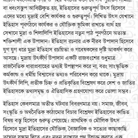
বা ধ্বংসস্তুপ আবি®কৃত হয়, ইতিহাসের গুরুত্বপূর্ণ উৎস হিসেবে
এদের মধ্যে মুদ্রাই বেশি কার্যকর ও গুরুত্বপূর্ণ। লিখিত উৎস যেখানে
ইতিহাস পূনর্গঠনে কার্যকর ও যৌক্তিক ভূমিকা রাখতে ব্যর্থ হয়
সেখানে মুদ্রা ও শিলালিপি ইতিহাসের নতুন পাঠ পুনর্গঠনে অত্যন্ত
শক্তিশালী এক উপাদান। ইতিহাস রচনার এক নীরব উপাদান হিসেবে
যুগ যুগ ধরে মুদ্রা ইতিহাস রচয়িতা ও গবেষকদের দৃষ্টি আকর্ষণ করে
আসছে। মুদ্রায় উৎকীর্ণ উপাদান একটি রাজবংশের শুধুমাত্র
রাজনৈতিক ধারাপ্রবাহের তথ্যই উপস্থাপন করে না, বরং সাংস্কৃতিক
কর্মকান্ড ও ধর্মীয় বিশ্বাসের তথ্যও পরিবেশন করে থাকে। মুদ্রায়
উৎকীর্ণ লিপি, প্রতীক চিহ্ন ও প্রতিকৃতির বিশ্লেষণ করে দেশ ও জাতির
ইতিহাসকে তথ্যসমৃদ্ধ ও ঐতিহাসিক গ্রহণযোগ্য করে তোলা সম্ভব।
ইতিহাস কেবলমাত্র অতীত ঘটনার বিবরণমাত্র নয়। সমাজ, জীবন,
সংস্কৃতি ও অর্থনৈতিক কাঠামোর বিচার বিশ্লেষণ ইতিহাসের কাঙিত
বিষয় বস্তু হিসেবে গুরুত্ব পেয়েছে। প্রাথমিক ও মৌলিক উৎস
হিসেবে মুদ্রা ইতিহাসের যৌক্তিক, বৈজ্ঞানিক ও সত্যের কাছাকাছি
তথ্যের সন্ধান দিতে এবং নতুন ব্যাখ্যার পথ উন্মুক্ত করতে এক