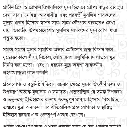
প্রাচীন গ্রিস ও রোমান রিপাবলিকে মুদ্রা হিসেবে রৌপ্য ধাতুর ব্যবহার
দেখা যায়। উমাইয়া-আব্বাসীয় এবং পরবর্তী মুসলিম শাসকদের
মুদ্রায় ধাতব হিসেবে স্বর্ণের সাথে সাথে রৌপ্যের ব্যবহারও দেখা
যায়। ভারতীয় উপমহাদেশেও মুসলিম শাসকদের মুদ্রা রৌপ্য দ্বারা
প্রস্তুত হতো।
সময়ে সময়ে মুদ্রার সাময়িক অভাব মেটানোর জন্য বিশেষ করে
যুদ্ধোত্তরকালে সীসা, নিকেল, লৌহ এবং এলুমিনিয়াম ধাতবে মুদ্রা
নির্মাণ করা হতো। এবং এ ধরনের মুদ্রা অবশ্য সার্বজনীন
গ্রহণযোগ্যতা লাভ করেনি।
গ্রহণযোগ্য ও বস্তুনিষ্ঠ ইতিহাস রচনার ক্ষেত্রে মুদ্রায় উৎকীর্ণ তথ্য ও
উপকরণ অত্যন্ত মুল্যবান ও সমাদৃত। প্রত্নতাত্মিক যে সমস্ত উপকরণ
ও তত্ত্ব-তথ্য ইতিহাসের রচনায় গুরুত্বপূর্ণ মাধ্যম হিসেবে বিবেচিত,
তন্মধ্যে মুদ্রা অন্যতম। এর ঐতিহাসিক গ্রহণযোগ্যতা ও স্থায়িত্ব
ইতিহাস রচনার এক গুরুত্বপূর্ণ প্রভাব রেখেছে।
প্রাচীন ধ্বংসপ্রাপ্ত নগর ও শহর খননের ফলে যে সব পুরাতন সামগ্রী