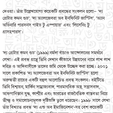
দেওয়া। তাঁর উল্লেখযোগ্য কয়েকটি প্রবন্ধের সংকলন হলো— ‘দ্য
গ্রেটার কমন গুড’, ‘দ্য অ্যালজেবরা অব ইনফিনিট জাস্টিস’, ‘অ্যান
অর্ডিনারি পারসনস গাইড টু এম্পায়ার’ এবং ‘লিসেনিং টু
গ্রাসহপারস’।
‘দ্য গ্রেটার কমন গুড’ (১৯৯৯) নর্মদা বাঁচাও আন্দোলনের সমর্থনে
লেখা। এই প্রবন্ধ গ্রন্থে তিনি দেখান কীভাবে উন্নয়নের নামে লাখ লাখ
দরিদ্র ও আদিবাসীকে তাদের জমি থেকে উচ্ছেদ করা হচ্ছে। ২০০১
সালে প্রকাশিত ‘দ্য অ্যালজেবরা অব ইনফিনিট জাস্টিস’ হলো
অরুন্ধতী রায়ের একটি বহুল আলোচিত প্রবন্ধ সংকলন। বইটিতে
তিনি বিশ্বায়ন, মার্কিন সাম্রাজ্যবাদ, পারমাণবিক অস্ত্র, সন্ত্রাসবাদ,
আফগানিস্তান যুদ্ধ, কাশ্মীর এবং ভারতের রাজনৈতিক বাস্তবতা নিয়ে
তীক্ষ্ম ও সমালোচনামূলক দৃষ্টিভঙ্গি তুলে ধরেছেন। ১৯৯৮ সালে লেখা
তাঁর বিখ্যাত প্রবন্ধ ‘দ্য এন্ড অব ইমাজিনেশন’-সহ বেশ কয়েকটি