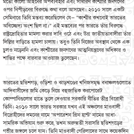
মতো কালো আইনের অপব্যবহার এবং সাধারণ কাশ্মীরি জনগণের
ওপর নিপীড়নের বিরুদ্ধে কথা বলে আসছেন। ২০১০ সালে একটি
সেমিনারে তিনি মন্তব্য করেছিলেন যে— “কাশ্মীর কখনোই ভারতের
অবিচ্ছেদ্য অংশ ছিল না।” এই মন্তব্যের পর ভারতে তাঁর বিরুদ্ধে
রাষ্ট্রদ্রোহিতার মামলা করার দাবি ওঠে এবং উগ্র জাতীয়তাবাদীরা তাঁর
দিল্লির বাড়িতে হামলা চালায়। তবুও তিনি নিজের অবস্থান থেকে এক
চুলও নড়েননি এবং কাশ্মীরের জনগণের আত্মনিয়ন্ত্রণের অধিকার ও
শান্তির পক্ষে বারবার আওয়াজ তুলেছেন।
ভারতের ছত্তিশগড়, ওড়িশা ও ঝাড়খণ্ডের খনিজসমৃদ্ধ বনাঞ্চলগুলোতে
আদিবাসীদের জমি কেড়ে নিয়ে বহুজাতিক করপোরেট
কোম্পানিগুলোর হাতে তুলে দেওয়ার সরকারি নীতির তীব্র বিরোধী
তিনি। ২০১০ সালে ভারত সরকার যখন এই অঞ্চলের মাওবাদী
বিদ্রোহীদের দমনের নামে ‘অপারেশন গ্রিন হান্ট’ নামের আধা-
সামরিক অভিযান শুরু করে, তখন অরুন্ধতী সরাসরি ছত্তিশগড়ের
গভীর জঙ্গলে চলে যান। তিনি মাওবাদী গেরিলাদের সাথে কয়েকদিন