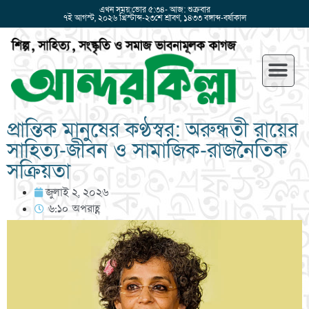
এখন সময়:ভোর ৫:৩৪- আজ: শুক্রবার
৭ই আগস্ট, ২০২৬ খ্রিস্টাব্দ-২৩শে শ্রাবণ, ১৪৩৩ বঙ্গাব্দ-বর্ষাকাল
প্রান্তিক মানুষের কণ্ঠস্বর: অরুন্ধতী রায়ের
সাহিত্য-জীবন ও সামাজিক-রাজনৈতিক
সক্রিয়তা
জুলাই ২, ২০২৬
৬:১০ অপরাহ্ণ