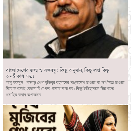
বাংলাদেশের জন্ম ও বঙ্গবন্ধু: কিছু অনুমান, কিছু প্রশ্ন কিছু
অনস্বীকার্য সত্য
আবু মকসুদ বঙ্গবন্ধু শেখ মুজিবুর রহমানের ‘বাংলাদেশ চাওয়া’ বা ‘স্বাধীনতা চাওয়া’
নিয়ে কখনোই কোনো দ্বিধা-দ্বন্দ্ব থাকার কথা নয়। কিন্তু ইতিহাসকে ভিন্নখাতে
প্রবাহিত করার অপচেষ্টার