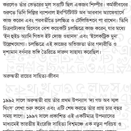
করলেও তাঁর ভেতরের মূল সত্তাটি ছিল একজন শিল্পীর। কর্মজীবনের
শুরুতে তিনি দিল্লির ন্যাশনাল ইনস্টিটিউট অব আরবান অ্যাফেয়ার্সে
কাজ করেন এবং পরবর্তীতে চলচ্চিত্র ও টেলিভিশনে পা রাখেন। তিনি
চিত্রনাট্যকার হিসেবে বেশ কয়েকটি চলচ্চিত্রে কাজ করেন, যার মধ্যে
‘ইন হুইচ অ্যানি গিভস ইট দোজ ওয়ানস’ এবং ‘ইলেকট্রিক মুন’
উল্লেখযোগ্য। চলচ্চিত্রে এই কাজের অভিজ্ঞতা তাঁর গদ্যরীতি ও
দৃশ্যমান বর্ণনার ভঙ্গি তৈরিতে দারুণ সাহায্য করেছিল।
অরুন্ধতী রায়ের সাহিত্য-জীবন
১৯৯২ সালে অরুন্ধতী রায় তাঁর প্রথম উপন্যাস ‘দ্য গড অব স্মল
থিংস’ লেখা শুরু করেন এবং এটি শেষ করতে তাঁর প্রায় চার বছর
সময় লাগে। ১৯৯৭ সালে প্রকাশিত এই একটিমাত্র উপন্যাসের
মাধ্যমেই ভারতীয় ইংরেজি সাহিত্য বিশ্বমঞ্চে এক নতুন পরিচয় ও