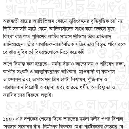
অরুন্ধতী রায়ের অ্যাক্টিভিজম কোনো ড্রয়িংরুমের বুদ্ধিবৃত্তিক চর্চা নয়।
তিনি সরাসরি মাঠে নেমে, আদিবাসীদের সাথে বনে-জঙ্গলে ঘুরে,
কিংবা রাজপথে পুলিশের লাঠির সামনে দাঁড়িয়ে তাঁর প্রতিবাদ
জানিয়েছেন। তাঁর সামাজিক-রাজনৈতিক সক্রিয়তার বিস্তৃত পরিসরকে
বোঝার সুবিধার্থে বিষয়গুলোকে নিচে কয়েকটি
ভাগে বিন্যস্ত করা হয়েছে— নর্মদা বাঁচাও আন্দোলন ও পরিবেশ রক্ষা;
কাশ্মীর সংকট ও আত্মনিয়ন্ত্রণের অধিকার; মাওবাদী বা নকশাল
আন্দোলন এবং অপারেশন গ্রিন হান্ট; বিশ্বায়ন, পুঁজিবাদ ও
সাম্রাজ্যবাদ বিরোধী অবস্থান; এবং ভারতে ধর্মীয় অসহিষ্ণুতা ও
ফ্যাসিবাদের বিরুদ্ধে লড়াই।
১৯৯০-এর দশকের শেষের দিকে ভারতের নর্মদা নদীর ওপর বিশাল
‘সরদার সরোবর বাঁধ’ নির্মাণের বিরুদ্ধে মেধা পাটেকরের নেতৃত্বে যে