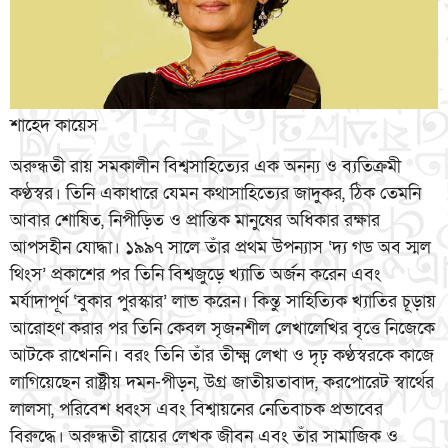
শাহেদ কায়েস
অরুন্ধতী রায় সমকালীন বিশ্বসাহিত্যের এক অনন্য ও ব্যতিক্রমী
কণ্ঠস্বর। তিনি একাধারে যেমন কথাসাহিত্যের জাদুকর, ঠিক তেমনি
আবার শোষিত, নিপীড়িত ও প্রান্তিক মানুষের অধিকার রক্ষার
আপসহীন যোদ্ধা। ১৯৯৭ সালে তাঁর প্রথম উপন্যাস ‘দ্য গড অব স্মল
থিংস’ প্রকাশের পর তিনি বিশ্বজুড়ে খ্যাতি অর্জন করেন এবং
মর্যাদাপূর্ণ ‘বুকার পুরস্কার’ লাভ করেন। কিন্তু সাহিত্যিক খ্যাতির চূড়ায়
আরোহণ করার পর তিনি কেবল সৃজনশীল লেখালেখির বৃত্তে নিজেকে
আটকে রাখেননি। বরং তিনি তাঁর তীক্ষ্ম লেখা ও দৃঢ় কণ্ঠস্বরকে কাজে
লাগিয়েছেন রাষ্ট্রীয় দমন-পীড়ন, উগ্র জাতীয়তাবাদ, করপোরেট স্বার্থের
লালসা, পরিবেশ ধ্বংস এবং বিশ্বায়নের নেতিবাচক প্রভাবের
বিরুদ্ধে। অরুন্ধতী রায়ের লেখক জীবন এবং তাঁর সামাজিক ও