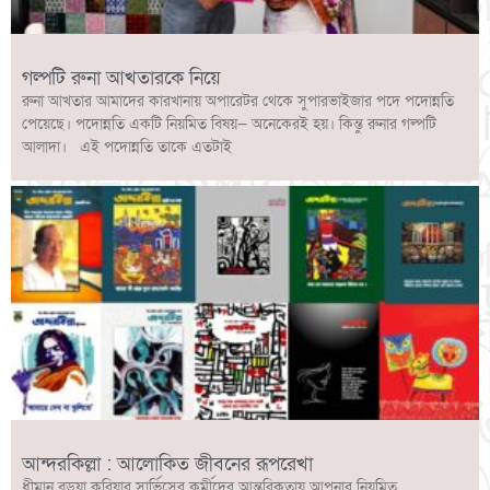
গল্পটি রুনা আখতারকে নিয়ে
রুনা আখতার আমাদের কারখানায় অপারেটর থেকে সুপারভাইজার পদে পদোন্নতি
পেয়েছে। পদোন্নতি একটি নিয়মিত বিষয়— অনেকেরই হয়। কিন্তু রুনার গল্পটি
আলাদা। এই পদোন্নতি তাকে এতটাই
আন্দরকিল্লা : আলোকিত জীবনের রূপরেখা
ধীমান বড়ুয়া কুরিয়ার সার্ভিসের কর্মীদের আন্তরিকতায় আপনার নিয়মিত