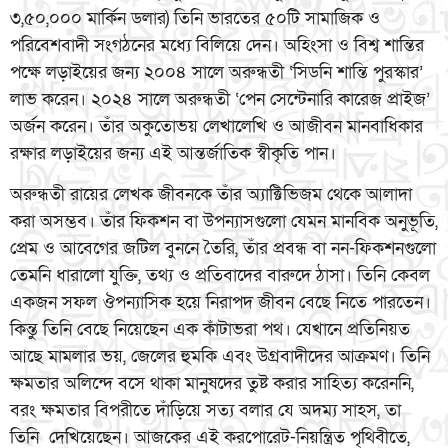
৩,৫০,০০০ মার্কিন ডলার) তিনি ভারতের ৫০টি সামাজিক ও
পরিবেশবাদী সংগঠনের মধ্যে বিলিয়ে দেন। অহিংসা ও বিশ্ব শান্তির
পক্ষে লড়াইয়ের জন্য ২০০৪ সালে অরুন্ধতী ‘সিডনি শান্তি পুরস্কার’
লাভ করেন। ২০২৪ সালে অরুন্ধতী ‘পেন সেন্টেনারি কারেজ প্রাইজ’
অর্জন করেন। তাঁর অকুতোভয় লেখালেখি ও আজীবন মানবাধিকার
রক্ষার লড়াইয়ের জন্য এই আন্তর্জাতিক স্বীকৃতি পান।
অরুন্ধতী রায়ের লেখক জীবনকে তাঁর অ্যাক্টিভিজম থেকে আলাদা
করা অসম্ভব। তাঁর ফিকশন বা উপন্যাসগুলো যেমন মানবিক অনুভূতি,
প্রেম ও আবেগের জটিল বুননে তৈরি, তাঁর প্রবন্ধ বা নন-ফিকশনগুলো
তেমনি ধারালো যুক্তি, তথ্য ও প্রতিবাদের বারুদে ঠাসা। তিনি কেবল
একজন সফল ঔপন্যাসিক হয়ে নিরাপদ জীবন বেছে নিতে পারতেন।
কিন্তু তিনি বেছে নিয়েছেন এক কাঁটাভরা পথ। যেখানে প্রতিনিয়ত
আছে মামলার ভয়, জেলের হুমকি এবং উগ্রবাদীদের আক্রমণ। তিনি
ক্ষমতার অলিন্দে বসে থাকা মানুষদের তুষ্ট করার সাহিত্য করেননি,
বরং ক্ষমতার বিপরীতে দাঁড়িয়ে সত্য বলার যে অদম্য সাহস, তা
তিনি দেখিয়েছেন। আজকের এই করপোরেট-নিয়ন্ত্রিত পৃথিবীতে,