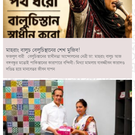
মাহরাং বালুচ বেলুচিস্থানের শেখ মুজিব!
ফজলুল বারী বেলুচিস্তানের স্বাধীনতা আন্দোলনের নেত্রী ডা: মাহরাং বালুচ আজ
বঙ্গবন্ধুর মতোই পাকিস্তানের কারাগারে বন্দিনী। মিথ্যা মামলায় যাবজ্জীবন কারাদণ্ড
দণ্ডিত হয়ে মানবেতর জীবন যাপন