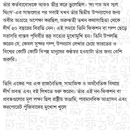
তাঁর কর্তব্যবোধকে আরও তীব্র করে তুলেছিল। ‘দ্য গড অব স্মল
থিংস’-এর সাফল্যের পর সবাই যখন তাঁর দ্বিতীয় উপন্যাসের জন্য
অধীর আগ্রহে অপেক্ষা করছিল, অরুন্ধতী তখন কথাসাহিত্য থেকে
দীর্ঘ ২০ বছরের বিরতি নেন। এই সময়ে তিনি ফিকশন বা গল্প ছেড়ে
সরাসরি বাস্তব পৃথিবীর রূঢ় সত্যের মুখোমুখি হন। তিনি উপলব্ধি
করেন যে, কেবল সুন্দর গল্প, উপন্যাস লেখার চেয়ে ভারতের ও
বিশ্বের কোটি কোটি বিপন্ন মানুষের কণ্ঠস্বর হওয়াটা তাঁর জন্য বেশি
জরুরি।
তিনি একের পর এক রাজনৈতিক, সামাজিক ও অর্থনৈতিক বিষয়ে
দীর্ঘ প্রবন্ধ এবং বই লিখতে শুরু করেন। তাঁর এই নন-ফিকশন বা
প্রবন্ধগুলোর মূল লক্ষ্য ছিল রাষ্ট্রীয় ভণ্ডামি, পারমাণবিক আগ্রাসন এবং
করপোরেট পুঁজিবাদের মুখোশ খুলে