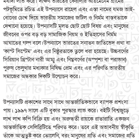
মর্যাদা লাভ করে। দক্ষিণ ভারতের কেরালার আয়মেনেম গ্রামের
পটভূমিতে রচিত এই উপন্যাসে রাহেল এবং এস্তা নামের যমজ ভাই-
বোনের চোখ দিয়ে ভারতীয় সমাজের জটিল ও নির্মম বাস্তবতাকে
দেখানো হয়েছে। উপন্যাসটি মূলত ছোট ছোট বিষয় এবং মানুষের
জীবনের ওপর বড় বড় সামাজিক নিয়ম ও ইতিহাসের নির্মম
আঘাতের গল্প বলে।উপন্যাসে ভারতের সনাতন জাতিভেদ প্রথা বা
‘কাস্ট সিস্টেম’ এবং এর নিষ্ঠুরতাকে তুলে ধরা হয়েছে। উচ্চবর্ণের
সিরিয়ান খ্রিস্টান নারী আম্মু এবং নিম্নবর্ণের (অস্পৃশ্য বা পরাভান)
পুরুষ ভেলুথার মধ্যকার নিষিদ্ধ প্রেম এবং এর পরিণতি ভারতীয়
সমাজের অন্ধকার দিকটি উন্মোচন করে।
উপন্যাসটি প্রকাশের সাথে সাথে আন্তর্জাতিকভাবে ব্যাপক প্রশংসা
পায়। ১৯৯৭ সালে এটি বুকার পুরস্কার লাভ করে। বইটি বিশ্বজুড়ে
লাখ লাখ কপি বিক্রি হয় এবং অরুন্ধতী রায়কে রাতারাতি একজন
আন্তর্জাতিক সেলিব্রিটিতে পরিণত করে। তবে এই অভাবনীয় স্বীকৃতি
তাঁকে আত্মতুষ্ট করে তোলেনি, বরং মানুষের প্রতি এবং সমাজের প্রতি