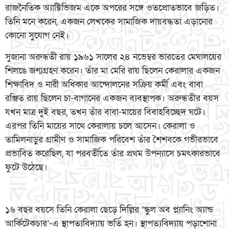
রাজনৈতিক অ্যাক্টিভিজম একে অপরের সঙ্গে ওতপ্রোতভাবে জড়িত।
তিনি মনে করেন, একজন লেখকের সামাজিক দায়বদ্ধতা এড়ানোর
কোনো সুযোগ নেই।
সুজানা অরুন্ধতী রায় ১৯৬১ সালের ২৪ নভেম্বর ভারতের মেঘালয়ের
শিলঙে জন্মগ্রহণ করেন। তাঁর মা মেরি রায় ছিলেন কেরালার একজন
শিক্ষাবিদ ও নারী অধিকার আন্দোলনের সক্রিয় কর্মী এবং বাবা
রঞ্জিত রায় ছিলেন চা-বাগানের একজন ব্যবস্থাপক। অরুন্ধতীর বয়স
যখন মাত্র দুই বছর, তখন তাঁর বাবা-মায়ের বিবাহবিচ্ছেদ ঘটে।
এরপর তিনি মায়ের সাথে কেরালায় চলে আসেন। কেরালা ও
তামিলনাড়ুর গ্রামীণ ও সামাজিক পরিবেশ তাঁর শৈশবকে গভীরভাবে
প্রভাবিত করেছিল, যা পরবর্তীতে তাঁর প্রথম উপন্যাসে চমৎকারভাবে
ফুটে উঠেছে।
১৬ বছর বয়সে তিনি কেরালা ছেড়ে দিল্লির ‘স্কুল অব প্ল্যানিং অ্যান্ড
আর্কিটেকচার’-এ স্থাপত্যবিদ্যায় ভর্তি হন। স্থাপত্যবিদ্যায় পড়াশোনা