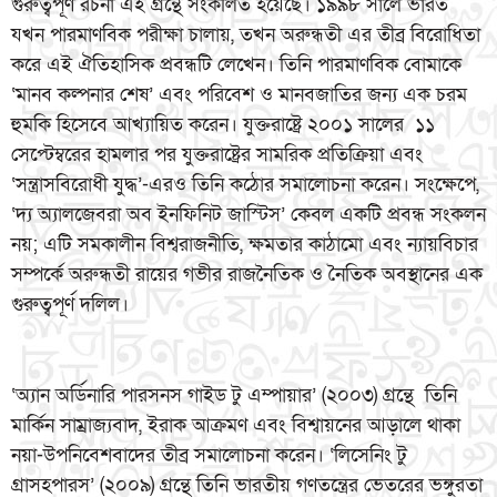
গুরুত্বপূর্ণ রচনা এই গ্রন্থে সংকলিত হয়েছে। ১৯৯৮ সালে ভারত
যখন পারমাণবিক পরীক্ষা চালায়, তখন অরুন্ধতী এর তীব্র বিরোধিতা
করে এই ঐতিহাসিক প্রবন্ধটি লেখেন। তিনি পারমাণবিক বোমাকে
‘মানব কল্পনার শেষ’ এবং পরিবেশ ও মানবজাতির জন্য এক চরম
হুমকি হিসেবে আখ্যায়িত করেন। যুক্তরাষ্ট্রে ২০০১ সালের ১১
সেপ্টেম্বরের হামলার পর যুক্তরাষ্ট্রের সামরিক প্রতিক্রিয়া এবং
‘সন্ত্রাসবিরোধী যুদ্ধ’-এরও তিনি কঠোর সমালোচনা করেন। সংক্ষেপে,
‘দ্য অ্যালজেবরা অব ইনফিনিট জাস্টিস’ কেবল একটি প্রবন্ধ সংকলন
নয়; এটি সমকালীন বিশ্বরাজনীতি, ক্ষমতার কাঠামো এবং ন্যায়বিচার
সম্পর্কে অরুন্ধতী রায়ের গভীর রাজনৈতিক ও নৈতিক অবস্থানের এক
গুরুত্বপূর্ণ দলিল।
‘অ্যান অর্ডিনারি পারসনস গাইড টু এম্পায়ার’ (২০০৩) গ্রন্থে তিনি
মার্কিন সাম্রাজ্যবাদ, ইরাক আক্রমণ এবং বিশ্বায়নের আড়ালে থাকা
নয়া-উপনিবেশবাদের তীব্র সমালোচনা করেন। ‘লিসেনিং টু
গ্রাসহপারস’ (২০০৯) গ্রন্থে তিনি ভারতীয় গণতন্ত্রের ভেতরের ভঙ্গুরতা