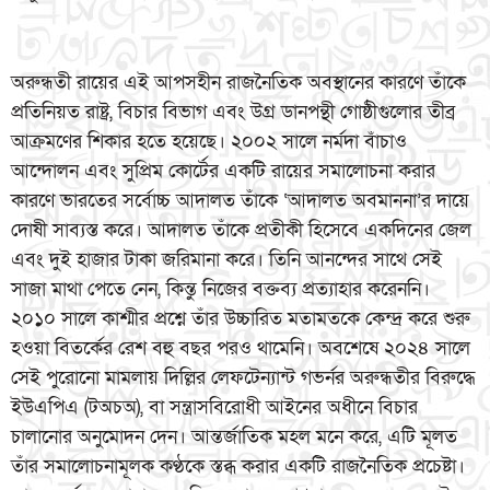
অরুন্ধতী রায়ের এই আপসহীন রাজনৈতিক অবস্থানের কারণে তাঁকে
প্রতিনিয়ত রাষ্ট্র, বিচার বিভাগ এবং উগ্র ডানপন্থী গোষ্ঠীগুলোর তীব্র
আক্রমণের শিকার হতে হয়েছে। ২০০২ সালে নর্মদা বাঁচাও
আন্দোলন এবং সুপ্রিম কোর্টের একটি রায়ের সমালোচনা করার
কারণে ভারতের সর্বোচ্চ আদালত তাঁকে ‘আদালত অবমাননা’র দায়ে
দোষী সাব্যস্ত করে। আদালত তাঁকে প্রতীকী হিসেবে একদিনের জেল
এবং দুই হাজার টাকা জরিমানা করে। তিনি আনন্দের সাথে সেই
সাজা মাথা পেতে নেন, কিন্তু নিজের বক্তব্য প্রত্যাহার করেননি।
২০১০ সালে কাশ্মীর প্রশ্নে তাঁর উচ্চারিত মতামতকে কেন্দ্র করে শুরু
হওয়া বিতর্কের রেশ বহু বছর পরও থামেনি। অবশেষে ২০২৪ সালে
সেই পুরোনো মামলায় দিল্লির লেফটেন্যান্ট গভর্নর অরুন্ধতীর বিরুদ্ধে
ইউএপিএ (টঅচঅ), বা সন্ত্রাসবিরোধী আইনের অধীনে বিচার
চালানোর অনুমোদন দেন। আন্তর্জাতিক মহল মনে করে, এটি মূলত
তাঁর সমালোচনামূলক কণ্ঠকে স্তব্ধ করার একটি রাজনৈতিক প্রচেষ্টা।