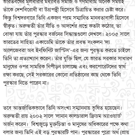
ভারতবর্ষের মূলধারার মধ্যবিত্ত সমাজ ও গণমাধ্যম অনেক সময়ই
তাঁকে দেশবিরোধী বা উগ্রপন্থী হিসেবে চিত্রায়িত করার চেষ্টা করে।
কিন্তু বিশ্বদরবারে তিনি একজন পরম সম্মানিত মানবতাবাদী হিসেবে
স্বীকৃত। অরুন্ধতী তাঁর নীতি ও আদর্শের প্রশ্নে কতটা কঠোর, তা
বোঝা যায় তাঁর পুরস্কার বর্জনের সিদ্ধান্তগুলো দেখলে। ২০০৫ সালে
ভারতের সাহিত্য একাডেমি তাঁকে তাঁর প্রবন্ধ সংকলন ‘দ্য
অ্যালজেবরা অব ইনফিনিট জাস্টিস’-এর জন্য পুরস্কৃত করতে চাইলে
তিনি তা প্রত্যাখ্যান করেন। তাঁর যুক্তি ছিল, যে ভারত সরকার সাধারণ
মানুষের ওপর সামরিক নিপীড়ন চালাচ্ছে এবং করপোরেটদের স্বার্থ
রক্ষা করছে, সেই সরকারের কোনো প্রতিষ্ঠানের কাছ থেকে তিনি
পুরস্কার নিতে পারেন না।
তবে আন্তর্জাতিকভাবে তিনি অসংখ্য সম্মাননায় ভূষিত হয়েছেন।
অরুন্ধতী রায় ২০০২ সালে ‘লানান কালচারাল ফ্রিডম অ্যাওয়ার্ড’
অর্জন করেন। বিশ্বজুড়ে মুক্তচিন্তা ও মানুষের অধিকারের পক্ষে কথা
বলার জন্য তিনি এই বড় পুরস্কারটি পান। পুরস্কারের পুরো অর্থ (প্রায়