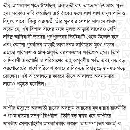
তীব্র আন্দোলন গড়ে উঠেছিল, অরুন্ধতী রায় তাতে সক্রিয়ভাবে যুক্ত
হন। সরকার দাবি করেছিল এই বাঁধের ফলে লাখ লাখ মানুষ পানি ও
বিদ্যুৎ পাবে। কিন্তু অরুন্ধতী তাঁর ক্ষুরধার লেখার মাধ্যমে প্রমাণ
করেন যে, এই বিশাল বাঁধের ফলে মূলত আড়াই লাখেরও বেশি
দরিদ্র আদিবাসী তাদের পূর্বপুরুষের ভিটেমাটি থেকে উচ্ছেদ হবে
এবং কোনো পুনর্বাসন ছাড়াই তারা চরম দারিদ্র্যের মুখে পড়বে।
এছাড়া পরিবেশ ও প্রাণ-প্রকৃতি ব্যাপকভাবে ক্ষতিগ্রস্ত হবে। তিনি
আদিবাসী জনগোষ্ঠী ও পরিবেশের এই অপূরণীয় ক্ষতি এবং বড় বড়
করপোরেটের স্বার্থে পরিবেশ ধ্বংসের বিরুদ্ধে বিশ্বজুড়ে জনমত গড়ে
তোলেন। এই আন্দোলনের কারণে তাঁকে আদালত অবমাননার
দায়েও পড়তে হয়েছিল।
কাশ্মীর ইস্যুতে অরুন্ধতী রায়ের অবস্থান ভারতের মূলধারার রাজনীতি
ও গণমাধ্যমের সম্পূর্ণ বিপরীত। তিনি বহু বছর ধরে কাশ্মীরে
ভারতীয় সেনাবাহিনীর মানবাধিকার লঙ্ঘন, আফস্পা (অঋঝচঅ)-র