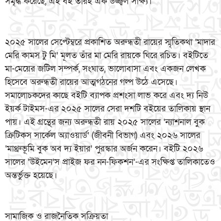
সমৃদ্ধ করেছে, এই বই তারই এক উজ্জ্বল সাক্ষ্য।
২০২৫ সালের সেপ্টেম্বরে প্রকাশিত অরুন্ধতী রায়ের স্মৃতিকথা ‘মাদার
মেরি কামস টু মি’ মূলত তাঁর মা মেরি রায়কে ঘিরে রচিত। বইটিতে
মা-মেয়ের জটিল সম্পর্ক, সংঘাত, ভালোবাসা এবং একজন লেখক
হিসেবে অরুন্ধতী রায়ের আত্মগঠনের গল্প উঠে এসেছে।
সমালোচকদের কাছে বইটি ব্যাপক প্রশংসা লাভ করে এবং দ্য নিউ
ইয়র্ক টাইমস-এর ২০২৫ সালের সেরা দশটি বইয়ের তালিকায় স্থান
পায়। এই গ্রন্থের জন্য অরুন্ধতী রায় ২০২৫ সালের ‘ন্যাশনাল বুক
ক্রিটিকস সার্কেল অ্যাওয়ার্ড’ (জীবনী বিভাগ) এবং ২০২৬ সালের
‘মাথ্রুভূমি বুক অব দ্য ইয়ার’ পুরস্কার অর্জন করেন। বইটি ২০২৬
সালের ‘উইমেন’স প্রাইজ ফর নন-ফিকশন’-এর সংক্ষিপ্ত তালিকাতেও
অন্তর্ভুক্ত হয়েছে।
সামাজিক ও রাজনৈতিক সক্রিয়তা