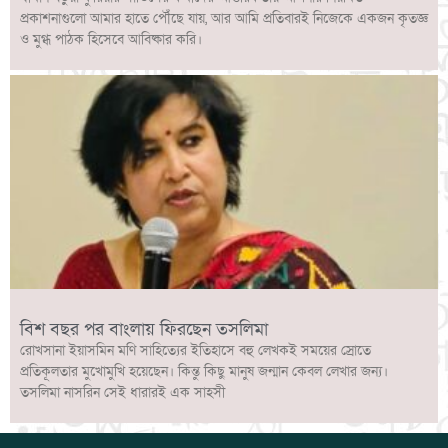
প্রকাশনাগুলো আমার হাতে পৌঁছে যায়, আর আমি প্রতিবারই নিজেকে একজন কৃতজ্ঞ
ও মুগ্ধ পাঠক হিসেবে আবিষ্কার করি।
বিশ বছর পর বাংলায় ফিরছেন তসলিমা
রোখসানা ইয়াসমিন মণি সাহিত্যের ইতিহাসে বহু লেখকই সময়ের স্রোতে
প্রতিকূলতার মুখোমুখি হয়েছেন। কিন্তু কিছু মানুষ জন্মান কেবল লেখার জন্য।
তসলিমা নাসরিন সেই ধারারই এক সাহসী