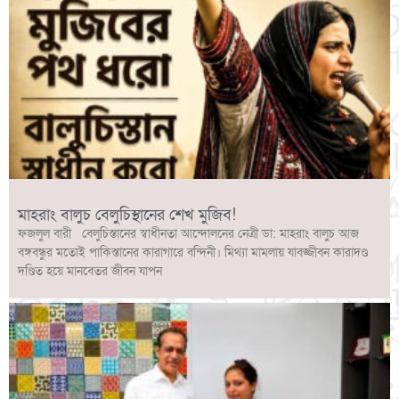
মাহরাং বালুচ বেলুচিস্থানের শেখ মুজিব!
ফজলুল বারী বেলুচিস্তানের স্বাধীনতা আন্দোলনের নেত্রী ডা: মাহরাং বালুচ আজ
বঙ্গবন্ধুর মতোই পাকিস্তানের কারাগারে বন্দিনী। মিথ্যা মামলায় যাবজ্জীবন কারাদণ্ড
দণ্ডিত হয়ে মানবেতর জীবন যাপন