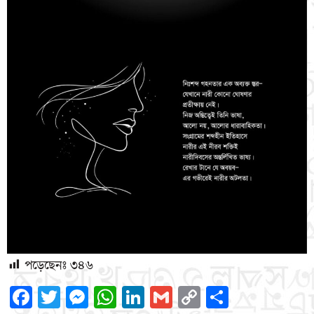
পড়েছেনঃ
৩৪৬
Facebook
Twitter
Messenger
WhatsApp
LinkedIn
Gmail
Copy
Share