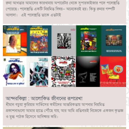
রুনা আখতার আমাদের কারখানায় অপারেটর থেকে সুপারভাইজার পদে পদোন্নতি
পেয়েছে। পদোন্নতি একটি নিয়মিত বিষয়— অনেকেরই হয়। কিন্তু রুনার গল্পটি
আলাদা। এই পদোন্নতি তাকে এতটাই
আন্দরকিল্লা : আলোকিত জীবনের রূপরেখা
ধীমান বড়ুয়া কুরিয়ার সার্ভিসের কর্মীদের আন্তরিকতায় আপনার নিয়মিত
প্রকাশনাগুলো আমার হাতে পৌঁছে যায়, আর আমি প্রতিবারই নিজেকে একজন কৃতজ্ঞ
ও মুগ্ধ পাঠক হিসেবে আবিষ্কার করি।