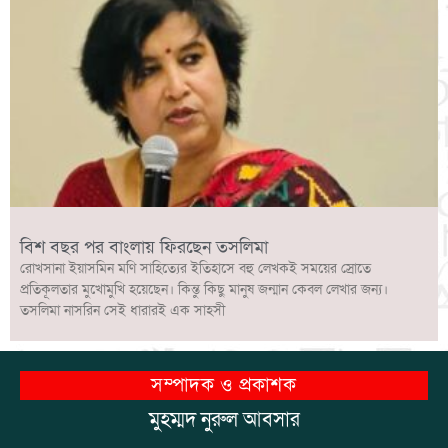
বিশ বছর পর বাংলায় ফিরছেন তসলিমা
রোখসানা ইয়াসমিন মণি সাহিত্যের ইতিহাসে বহু লেখকই সময়ের স্রোতে
প্রতিকূলতার মুখোমুখি হয়েছেন। কিন্তু কিছু মানুষ জন্মান কেবল লেখার জন্য।
তসলিমা নাসরিন সেই ধারারই এক সাহসী
সম্পাদক ও প্রকাশক
মুহম্মদ নুরুল আবসার