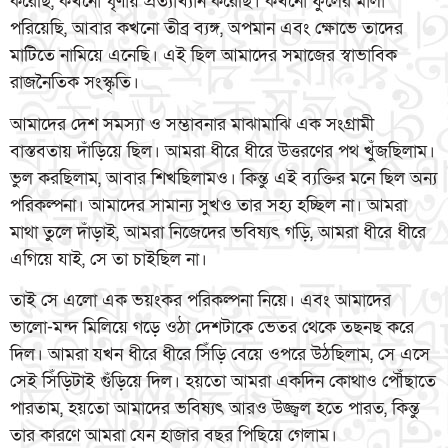
করেছি, কখনো ঘৃণায় প্রত্যাখ্যান করেছি। কখনো ফুলের মালা
পরিয়েছি, আবার কখনো তীব্র ব্যঙ্গ, অপমান এবং ক্ষোভে তাদের
মাটিতে নামিয়ে এনেছি। এই ছিল আমাদের সমাজের স্বাভাবিক
রাজনৈতিক সংস্কৃতি।
আমাদের দেশ সমস্যা ও সম্ভাবনার মাঝামাঝি এক সংগ্রামী
বাস্তবতায় দাঁড়িয়ে ছিল। আমরা ধীরে ধীরে উত্তরণের পথ খুঁজছিলাম।
ভুল করছিলাম, আবার শিখছিলামও। কিন্তু এই ব্যক্তির মনে ছিল অন্য
পরিকল্পনা। আমাদের সামান্য সুখও তার সহ্য হচ্ছিল না। আমরা
মাথা তুলে দাঁড়াই, আমরা নিজেদের ভবিষ্যৎ গড়ি, আমরা ধীরে ধীরে
এগিয়ে যাই, সে তা চাইছিল না।
তাই সে এলো এক ভয়ংকর পরিকল্পনা নিয়ে। এবং আমাদের
ভালো-মন্দ মিলিয়ে গড়ে ওঠা দেশটাকে ভেতর থেকে তছনছ করে
দিল। আমরা যখন ধীরে ধীরে সিঁড়ি বেয়ে ওপরে উঠছিলাম, সে এসে
সেই সিঁড়িটাই গুঁড়িয়ে দিল। হয়তো আমরা একদিন কোথাও পৌঁছাতে
পারতাম, হয়তো আমাদের ভবিষ্যৎ আরও উজ্জ্বল হতে পারত, কিন্তু
তার কারণে আমরা যেন হাজার বছর পিছিয়ে গেলাম।