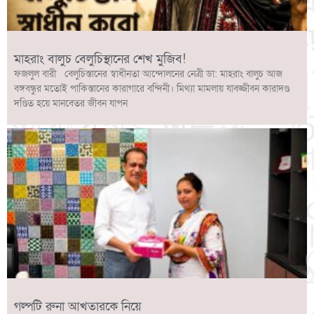
মাহরাং বালুচ বেলুচিস্থানের শেখ মুজিব!
ফজলুল বারী বেলুচিস্তানের স্বাধীনতা আন্দোলনের নেত্রী ডা: মাহরাং বালুচ আজ
বঙ্গবন্ধুর মতোই পাকিস্তানের কারাগারে বন্দিনী। মিথ্যা মামলায় যাবজ্জীবন কারাদণ্ড
দণ্ডিত হয়ে মানবেতর জীবন যাপন
গল্পটি রুনা আখতারকে নিয়ে