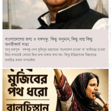
বাংলাদেশের জন্ম ও বঙ্গবন্ধু: কিছু অনুমান, কিছু প্রশ্ন কিছু
অনস্বীকার্য সত্য
আবু মকসুদ বঙ্গবন্ধু শেখ মুজিবুর রহমানের ‘বাংলাদেশ চাওয়া’ বা ‘স্বাধীনতা চাওয়া’
নিয়ে কখনোই কোনো দ্বিধা-দ্বন্দ্ব থাকার কথা নয়। কিন্তু ইতিহাসকে ভিন্নখাতে
প্রবাহিত করার অপচেষ্টার