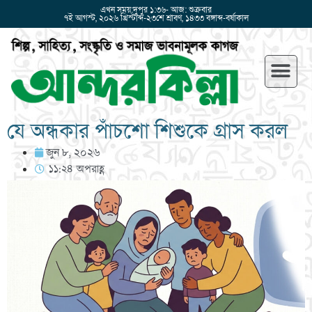
এখন সময়:দুপুর ১:৩৬- আজ: শুক্রবার
৭ই আগস্ট, ২০২৬ খ্রিস্টাব্দ-২৩শে শ্রাবণ, ১৪৩৩ বঙ্গাব্দ-বর্ষাকাল
যে অন্ধকার পাঁচশো শিশুকে গ্রাস করল
জুন ৮, ২০২৬
১১:২৪ অপরাহ্ণ