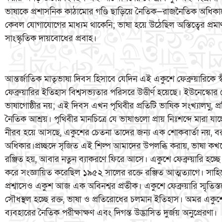
ভাষাকে প্রশাসনিক কাঠামোর গণ্ডি ছাড়িয়ে নৈতিক—রাজনৈতিক অধিকা
কেবল যোগাযোগের মাধ্যম থাকেনি; ভাষা হয়ে উঠেছিল অস্তিত্বের প্রম
সাংস্কৃতিক দায়বোধের প্রবাহ।
আন্তর্জাতিক মাতৃভাষা দিবস হিসাবে যেদিন এই একুশে ফেব্রুয়ারিকে
ফেব্রুয়ারির ইতিহাস বিশ্বসভ্যতার পরিসরে উত্তীর্ণ হয়েছে। ইউনেস্কো
ভাষাগোষ্ঠীর নয়; এই দিবস এখন পৃথিবীর প্রতিটি ভাষিক সংখ্যালঘু, প্রত
নৈতিক আশ্রয়। পৃথিবীর মানচিত্রে যে ভাষাগুলো প্রায় নিঃশব্দে মারা য
নীরব হয়ে আসছে, একুশের চেতনা তাদের জন্য এক শোকবার্তা নয়, বরং 
অধিকার।প্রচ্ছদে সৃজিত এই শিল্প আমাদের উপলব্ধি করায়, ভাষা কখন
রঞ্জিত হয়, আবার নতুন ব্যাকরণে ফিরে আসে। একুশে ফেব্রুয়ারি হচ্ছ
করে সংজ্ঞায়িত করেছিল ১৯৫২ সালের রক্তে রঞ্জিত আত্মত্যাগে। সাহিত্য
প্রশ্বাসেও একুশ আজ এক অবিনশ্বর প্রতীক। একুশে ফেব্রুয়ারি স্মৃতিস্তম
সৌধস্থল হচ্ছে রক্ত, ভাষা ও প্রতিরোধের চলমান ইতিহাস। অমর একুশে চ
ব্যবহারের নৈতিক পরীক্ষাক্ষণ এবং দিগন্ত উদ্ভাসিত দুর্জয় অনুপ্রেরণা।