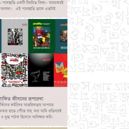
ে। পদোন্নতি একটি নিয়মিত বিষয়— অনেকেরই
্পটি আলাদা। এই পদোন্নতি তাকে এতটাই
লোকিত জীবনের রূপরেখা
ার্ভিসের কর্মীদের আন্তরিকতায় আপনার
আমার হাতে পৌঁছে যায়, আর আমি প্রতিবারই
 মুগ্ধ পাঠক হিসেবে আবিষ্কার করি।