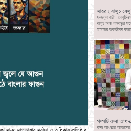
মাহরাং বালুচ বেলু
ফজলুল বারী বেলুচিস্তা
বালুচ আজ বঙ্গবন্ধুর মত
মামলায় যাবজ্জীবন কারা
গল্পটি রুনা আখত
রুনা আখতার আমাদের 
ারণ মানুষ মাতৃভাষার মর্যাদা ও অধিকার প্রতিষ্ঠার