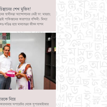
চিস্থানের শেখ মুজিব!
নের স্বাধীনতা আন্দোলনের নেত্রী ডা: মাহরাং
োই পাকিস্তানের কারাগারে বন্দিনী। মিথ্যা
দণ্ড দণ্ডিত হয়ে মানবেতর জীবন যাপন
ারকে নিয়ে
কারখানায় অপারেটর থেকে সুপারভাইজার