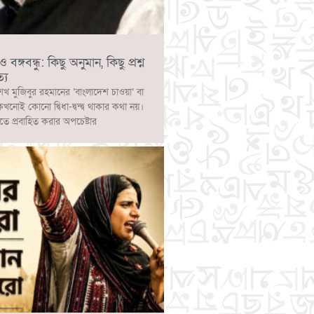
ঙ্গবন্ধু: কিছু অনুমান, কিছু প্রশ্ন
্য
েখ মুজিবুর রহমানের ‘বাংলাদেশ চাওয়া’ বা
 কখনোই কোনো দ্বিধা-দ্বন্দ্ব থাকার কথা নয়।
াতে প্রবাহিত করার অপচেষ্টার