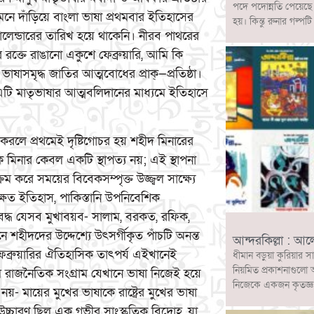
পদে পদোন্নতি পেয়েছ
ামনে দাঁড়িয়ে বাংলা ভাষা প্রথমবার ইতিহাসের
হয়। কিন্তু রুনার গল
েন্ডারের তারিখ হয়ে থাকেনি। নীরব পাথরের
রক্তে রাঙানো একুশে ফেব্রুয়ারি, আমি কি
াষাসমৃদ্ধ জাতির আত্মবোধের প্রাক্—প্রতিষ্ঠা।
 এটি মাতৃভাষার আত্মবলিদানের মাধ্যমে ইতিহাসে
 করলে প্রথমেই দৃষ্টিগোচর হয় শহীদ মিনারের
মূলক মিনার কেবল একটি স্থাপত্য নয়; এই স্থাপনা
ম করে সময়ের বিবেকসম্পৃক্ত উজ্জ্বল সাক্ষ্যে
্ষত ইতিহাস, পাকিস্তানি উপনিবেশিক
রিবদ্ধ যেসব মুখাবয়ব- সালাম, বরকত, রফিক,
 শহীদদের উদ্দেশ্যে উৎসর্গীকৃত পাঁচটি অনন্ত
আন্দরকিল্লা : আ
ফেব্রুয়ারির ঐতিহাসিক তাৎপর্য এইখানেই
ধীমান বড়ুয়া কুরিয়ার স
নিয়মিত প্রকাশনাগুলো 
রথম রাজনৈতিক সংগ্রাম যেখানে ভাষা নিজেই হয়ে
নিজেকে একজন কৃতজ্ঞ ও
নয়- মায়ের মুখের ভাষাকে রাষ্ট্রের মুখের ভাষা
উচ্চারণ ছিল এক গভীর সাংস্কৃতিক বিদ্রোহ, যা