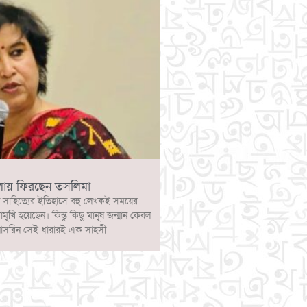
লায় ফিরছেন তসলিমা
 সাহিত্যের ইতিহাসে বহু লেখকই সময়ের
োমুখি হয়েছেন। কিন্তু কিছু মানুষ জন্মান কেবল
নাসরিন সেই ধারারই এক সাহসী