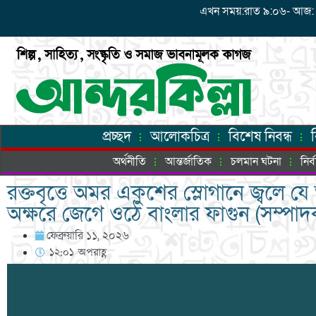
এখন সময়:রাত ৯:০৬- আজ: শুক্
প্রচ্ছদ
আলোকচিত্র
বিশেষ নিবন্ধ
অর্থনীতি
আন্তর্জাতিক
চলমান ঘটনা
নির
রক্তবৃত্তে অমর একুশের স্লোগানে জ্বলে য
অক্ষরে জেগে ওঠে বাংলার ফাগুন (সম্পাদ
ফেব্রুয়ারি ১১, ২০২৬
১২:০১ অপরাহ্ণ