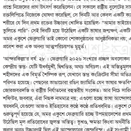
প্রশ্নে নিজেদের প্রাণ উৎসর্গ করেছিলেন। যে সকালে রাষ্ট্রীয় বুলেটের স
রক্তলিপিতে নিজেকে ঘোষণা করেছিল, সে দিনটি আর কেবল একটি ক্যাল
শরীরে যে দিন প্রথম রক্তের উচ্চারণ খোদিত হয়েছিল- “আমার ভাইয়ের 
ভুলিতে পারি”- সেই দিনটি হয়ে উঠেছিল একটি ভাষার জন্মক্ষণ, একটি ভ
অমর একুশে ফেব্রুয়ারি তাই কোনো শোকানুষ্ঠানের আনুষ্ঠানিকতা নয়;
প্রবেশ করা এক অনন্য আত্মপরিচয়গত মুহূর্ত।
‘আন্দরকিল্লা’র বর্ষ: ২৮ । ফেব্রুয়ারি ২০২৬ সংখ্যার প্রচ্ছদ অবলোকন
কেন্দ্রীয় স্তম্ভ- যেটি ঊর্ধ্বমুখী, দ্বিখণ্ডিত, অথচ অবিচল। এই অস্তিত্ব
শহীদদের এক বিমূর্ত শৈল্পিক রূপ, যেখানে স্তম্ভ কংক্রিটের সীমা অতিক্র
পরিণত হয়েছে। পেছনের ভাঙাচোরা রঙিন জ্যামিতি যেন ভাষার ক্ষতবিক
জোরজবরদস্তি ও রাষ্ট্রীয় নির্যাতনের বহুস্তরীয় সংকেত। আর নিচে সা
শফিউর, জব্বার, এঁরা নিছক নামমাত্র নয়; এগুলো হচ্ছে ভাষা আন্দোলনে
স্বরধ্বনি, যেগুলো আজও ইতিহাসের কণ্ঠে কণ্ঠে প্রতিধ্বনিত। একুশে 
গুরুত্বপূর্ণ হয়েছে যে, অমর একুশে ফেব্রুয়ারি হচ্ছে উপমহাদেশের প্
উঠেছিল মূল প্রতিরোধের জ্বলন্ত অস্তিত্ব। ভূখণ্ড, ক্ষমতা কিংবা অর্থনীতি 
করার অনড় উচ্চারণই ছিল এই আন্দোলনের কেন্দ্রবিন্দু। এই সংগ্রামী 