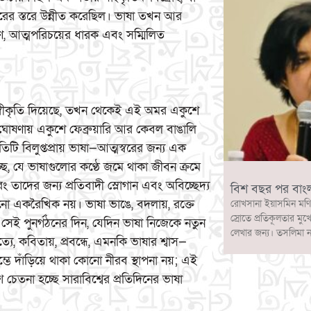
রের স্তরে উন্নীত করেছিল। ভাষা তখন আর
াণ, আত্মপরিচয়ের ধারক এবং সম্মিলিত
 স্বীকৃতি দিয়েছে, তখন থেকেই এই অমর একুশে
র ঘোষণায় একুশে ফেব্রুয়ারি আর কেবল বাঙালি
িটি বিলুপ্তপ্রায় ভাষা—আত্মস্বরের জন্য এক
াচ্ছে, যে ভাষাগুলোর কণ্ঠে জমে থাকা জীবন ক্রমে
তাদের জন্য প্রতিবাদী স্লোগান এবং অবিচ্ছেদ্য
বিশ বছর পর বাং
ো একরৈখিক নয়। ভাষা ভাঙে, বদলায়, রক্তে
রোখসানা ইয়াসমিন মণি
স্রোতে প্রতিকূলতার মুখ
ে সেই পুনর্গঠনের দিন, যেদিন ভাষা নিজেকে নতুন
লেখার জন্য। তসলিমা 
ে, কবিতায়, প্রবন্ধে, এমনকি ভাষার শ্বাস—
্ভে দাঁড়িয়ে থাকা কোনো নীরব স্থাপনা নয়; এই
েতনা হচ্ছে সারাবিশ্বের প্রতিদিনের ভাষা