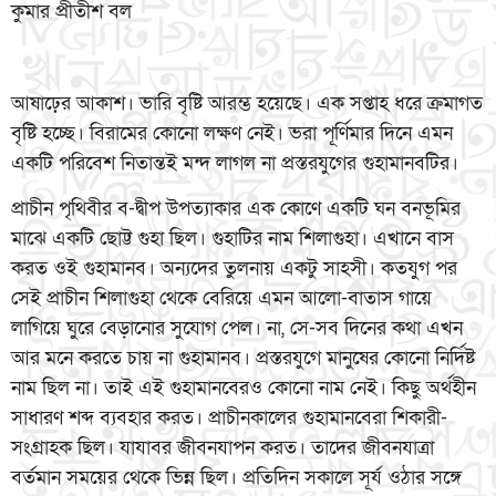
কুমার প্রীতীশ বল
আষাঢ়ের আকাশ। ভারি বৃষ্টি আরম্ভ হয়েছে। এক সপ্তাহ ধরে ক্রমাগত
বৃষ্টি হচ্ছে। বিরামের কোনো লক্ষণ নেই। ভরা পূর্ণিমার দিনে এমন
একটি পরিবেশ নিতান্তই মন্দ লাগল না প্রস্তরযুগের গুহামানবটির।
প্রাচীন পৃথিবীর ব-দ্বীপ উপত্যাকার এক কোণে একটি ঘন বনভূমির
মাঝে একটি ছোট্ট গুহা ছিল। গুহাটির নাম শিলাগুহা। এখানে বাস
করত ওই গুহামানব। অন্যদের তুলনায় একটু সাহসী। কতযুগ পর
সেই প্রাচীন শিলাগুহা থেকে বেরিয়ে এমন আলো-বাতাস গায়ে
লাগিয়ে ঘুরে বেড়ানোর সুযোগ পেল। না, সে-সব দিনের কথা এখন
আর মনে করতে চায় না গুহামানব। প্রস্তরযুগে মানুষের কোনো নির্দিষ্ট
নাম ছিল না। তাই এই গুহামানবেরও কোনো নাম নেই। কিছু অর্থহীন
সাধারণ শব্দ ব্যবহার করত। প্রাচীনকালের গুহামানবেরা শিকারী-
সংগ্রাহক ছিল। যাযাবর জীবনযাপন করত। তাদের জীবনযাত্রা
বর্তমান সময়ের থেকে ভিন্ন ছিল। প্রতিদিন সকালে সূর্য ওঠার সঙ্গে