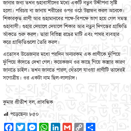
জানার জন্য তখন গুহাবাসীদের মধ্যে একটি নতুন উদ্দীপনা সৃষ্টি
হলো। পরিচয় না জানায় শরীরের ওপর ওঠে উল্লফন করল অনেকে।
শিকারকৃত প্রাণী আর গুহামানবের পক্ষে-বিপক্ষে ভাগ হয়ে গেল সমস্ত
গুহাবাসী। গুহার দেয়ালে দেয়ালে শিকার আর নতুন দিগন্তের গ্রাফিতি
আঁকতে শুরু করল। তারা বিভিন্ন রঙের মাটি এবং পাথর ব্যবহার
করে গ্রাফিতিগুলো তৈরি করল।
এতোসব উত্তেজনার মধ্যে পরদিন অন্যরকম এক প্রাণীকে ফুঁপিয়ে
ফুঁপিয়ে কাঁদতে দেখা গেল। কয়েকজন ওর কাছে গিয়ে কান্নার কারণ
জানতে চাইল। তখন জানতে পারল, থেঁতলে যাওয়া প্রাণীটি তাদেরই
সগোত্রীয়। ওর একটা নাম ছিল-লালচাঁদ।
কুমার প্রীতীশ বল, প্রাবন্ধিক
পড়েছেনঃ
৮৫০
Facebook
Twitter
Messenger
WhatsApp
LinkedIn
Gmail
Copy
Share