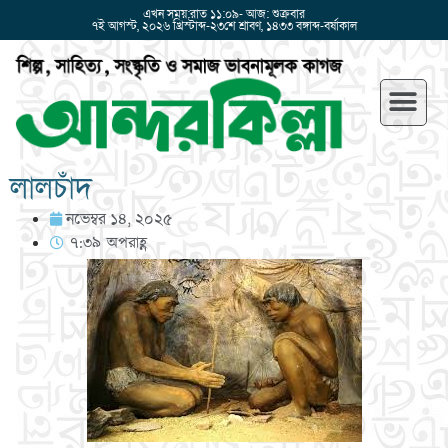
এখন সময়:রাত ১১:০৯- আজ: শুক্রবার
৭ই আগস্ট, ২০২৬ খ্রিস্টাব্দ-২৩শে শ্রাবণ, ১৪৩৩ বঙ্গাব্দ-বর্ষাকাল
লালচাঁদ
নভেম্বর ১৪, ২০২৫
৭:৩৯ অপরাহ্ণ