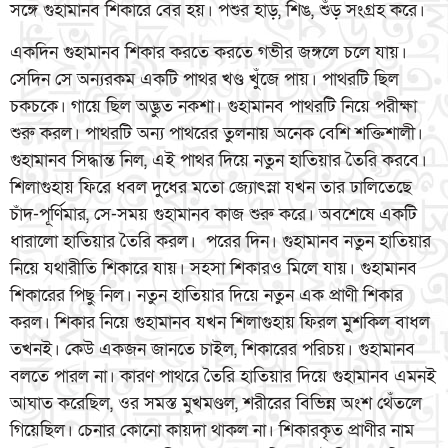
সঙ্গে গুহামানব শিকারে বের হয়। পশুর হাড়, শিঙ, শুঁড় সংগ্রহ করে।
একদিন গুহামানব শিকার করতে করতে গভীর জঙ্গলে চলে যায়।
সেদিন সে অন্যরকম একটি পাথর খণ্ড খুঁজে পায়। পাথরটি ছিল
চকচকে। গায়ে ছিল অদ্ভুত নকশা। গুহামানব পাথরটি নিয়ে পরীক্ষা
শুরু করল। পাথরটি অন্য পাথরের তুলনায় অনেক বেশি শক্তিশালী।
গুহামানব সিদ্ধান্ত নিল, এই পাথর দিয়ে নতুন হাতিয়ার তৈরি করবে।
শিলাগুহায় ফিরে ধবল দুধের মতো জ্যোৎস্না যখন তার ঢালিতেছে
চাঁদ-পূর্ণিমার, সে-সময় গুহামানব কাজ শুরু করে। অবশেষে একটি
ধারালো হাতিয়ার তৈরি করল। পরের দিন। গুহামানব নতুন হাতিয়ার
নিয়ে যথারীতি শিকারে যায়। সহসা শিকারও মিলে যায়। গুহামানব
শিকারের পিছু নিল। নতুন হাতিয়ার দিয়ে নতুন এক প্রাণী শিকার
করল। শিকার নিয়ে গুহামানব যখন শিলাগুহায় ফিরল মুশকিল বাধল
তখনই। কেউ একজন জানতে চাইল, শিকারের পরিচয়। গুহামানব
বলতে পারল না। কারণ পাথরে তৈরি হাতিয়ার দিয়ে গুহামানব এমনই
আঘাত করেছিল, ওর সমস্ত মুখমণ্ডল, শরীরের বিভিন্ন অংশ থেঁতলে
গিয়েছিল। চেনার কোনো কায়দা থাকল না। শিকারকৃত প্রাণীর নাম