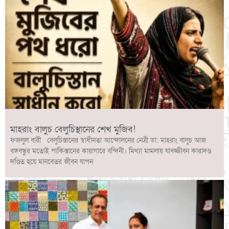
মাহরাং বালুচ বেলুচিস্থানের শেখ মুজিব!
ফজলুল বারী বেলুচিস্তানের স্বাধীনতা আন্দোলনের নেত্রী ডা: মাহরাং বালুচ আজ
বঙ্গবন্ধুর মতোই পাকিস্তানের কারাগারে বন্দিনী। মিথ্যা মামলায় যাবজ্জীবন কারাদণ্ড
দণ্ডিত হয়ে মানবেতর জীবন যাপন