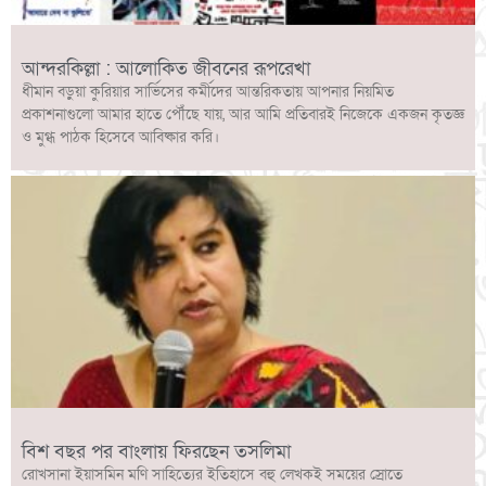
আন্দরকিল্লা : আলোকিত জীবনের রূপরেখা
ধীমান বড়ুয়া কুরিয়ার সার্ভিসের কর্মীদের আন্তরিকতায় আপনার নিয়মিত
প্রকাশনাগুলো আমার হাতে পৌঁছে যায়, আর আমি প্রতিবারই নিজেকে একজন কৃতজ্ঞ
ও মুগ্ধ পাঠক হিসেবে আবিষ্কার করি।
বিশ বছর পর বাংলায় ফিরছেন তসলিমা
রোখসানা ইয়াসমিন মণি সাহিত্যের ইতিহাসে বহু লেখকই সময়ের স্রোতে