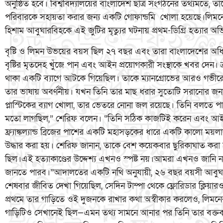
অনুষ্ঠিত হবে। বিশ্ববিদ্যালয়ের বাংলাদেশ ছাত্র সংগঠনের তথ্যমতে, ত
পরিবারকে সহায়তা করার জন্য একটি গোফান্ডমি খোলা হয়েছে।লিমনে
হিশাম আবুঘারবিহকে এই জুটির মৃত্যুর ঘটনায় প্রথম-ডিগ্রি হত্যার অ
বৃষ্টি ও লিমন উভয়ের বয়স ছিল ২৭ বছর এবং তারা বাংলাদেশের অধ
বৃষ্টির মৃতদেহ খুঁজে পান এবং আইন প্রয়োগকারী সংস্থাকে খবর দেন।
থাকা একটি ব্যাগে আটকে গিয়েছিল। তাকে ম্যানগ্রোভের আরও গভীরে
তার ভাষায় অবর্ণনীয়। যখন তিনি তার মাছ ধরার সুতোটি সরানোর জন
প্লাস্টিকের ব্যাগ খোলা, তার ভেতরে নোনা জল রয়েছে। তিনি বলতে প
মতো লাগছিল,” শেরিফ বলেন। “তিনি সঠিক কাজটিই করেন এবং আইন প
ফ্র্যাঙ্কল্যান্ড ব্রিজের পাশের একটি মহাসড়কের ধারে একটি কালো ম
উদ্ধার করা হয়। শেরিফ জানান, তাকে বেশ কয়েকবার ছুরিকাঘাত করা
ছিল।এই হত্যাকাণ্ডের উদ্দেশ্য এখনও স্পষ্ট নয়।আমরা এখনও জান
জানতে পারব।”আদালতের একটি নথি অনুযায়ী, ২৬ বছর বয়সী আবুঘারবি
শেষবার জীবিত দেখা গিয়েছিল, সেদিন টাম্পা থেকে ফ্লোরিডার ক্লিয়া
প্রথমে তার গাড়িতে ওই দুজনকে রাখার কথা অস্বীকার করলেও, লিমনে
গাড়িটিও সেখানেই ছিল—এমন তথ্য সামনে আনার পর তিনি তার বক্তব্