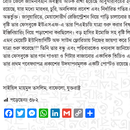
রোড জেলে জামিনবিহীন অবস্থায় আটক রাখা হয়েছে আবুঘারবিয়ের 
রয়েছে, যার মধ্যে মারধর, চুরি, অনধিকার প্রবেশ এবং নির্ধারিত গত
অন্তর্ভুক্ত। জানুয়ারিতে, মেয়াদোত্তীর্ণ রেজিস্ট্রেশন নিয়ে গাড়ি চালানো
বৃষ্টি তার ফেসবুকে ইউএসএফ-এ তার পিএইচডি যাত্রা শুরু করার বিষ
ইঞ্জিনিয়ারিং নিয়ে পড়াশোনা করছিলেন। বড় হাসির ইমোজি সহ বৃষ্ট
এমন মেয়েটি ইউনিভার্সিটি অফ সাউথ ফ্লোরিডায় নিজের জায়গা করে নি
যাত্রা শুরু করেছে!!” তিনি তার বন্ধু এবং পরিবারকেও ধন্যবাদ জান
তার ফেসবুকে তার গান গাওয়া ও গিটার বাজানোর একাধিক ভিডিও এবং
তার প্রথম গবেষণাপত্র প্রকাশের উদযাপনমূলক একটি পোস্টও রয়েছে
সাইয়িদ মাহমুদ তসলিম, বাফেলো, যুক্তরাষ্ট্র
পড়েছেনঃ
৩৮২
Facebook
Twitter
Messenger
WhatsApp
LinkedIn
Gmail
Copy
Share
Link