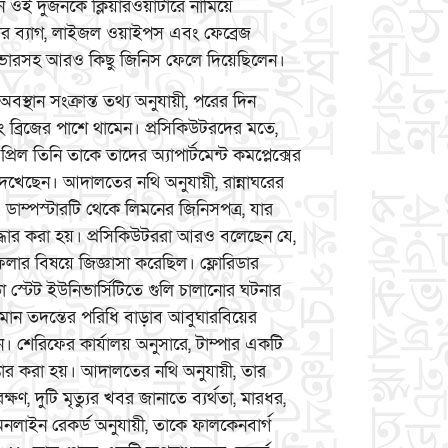
 ওই দুজনকে ক্লিয়ারওয়াটারে নামিয়ে
ার ব্যাগ, লাইজল ওয়াইপস এবং ফেব্রেজ
ন কভারসহ আরও কিছু জিনিস ফেলে দিয়েছিলেন।
বস্থান সংক্রান্ত তথ্য অনুযায়ী, পরের দিন
ন এবং ব্রিজের পাশে থামেন। প্রসিকিউটরদের মতে,
 তিনি তাকে তাদের অ্যাপার্টমেন্ট কমপ্লেক্সের
ে দেখেছেন। আদালতের নথি অনুযায়ী, রান্নাঘরের
 ডাম্পস্টারটি থেকে লিমনের জিনিসপত্র, যার
উদ্ধার করা হয়। প্রসিকিউটররা আরও বলেছেন যে,
েলার বিষয়ে জিজ্ঞাসা করেছিল। ফ্লোরিডার
া স্টেট ইউনিভার্সিটিতে গুলি চালানোর ঘটনার
চলমান তদন্তের পরিধি বাড়াব আবুঘারবিয়ের
। শেরিফের কার্যালয় অনুসারে, টাম্পার একটি
প্তার করা হয়। আদালতের নথি অনুযায়ী, তার
্ষণ, দুটি মৃত্যুর খবর জানাতে ব্যর্থতা, মারধর,
াইন রেকর্ড অনুযায়ী, তাকে ফালকেনবার্গ