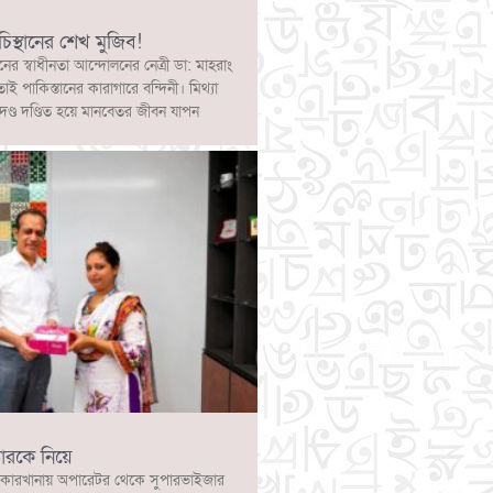
চিস্থানের শেখ মুজিব!
নের স্বাধীনতা আন্দোলনের নেত্রী ডা: মাহরাং
োই পাকিস্তানের কারাগারে বন্দিনী। মিথ্যা
দণ্ড দণ্ডিত হয়ে মানবেতর জীবন যাপন
ারকে নিয়ে
কারখানায় অপারেটর থেকে সুপারভাইজার