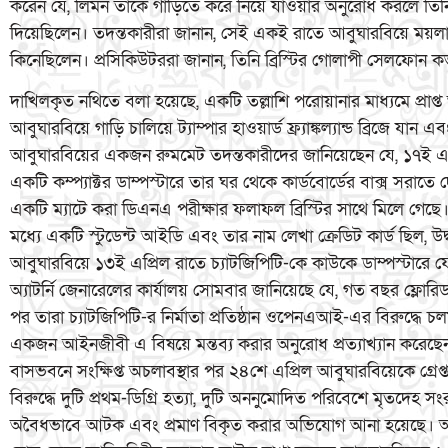
করেন যে, লিমন তাকে গাড়িতে করে নিয়ে যাওয়ার অনুরোধ করলে তিনি
দিয়েছিলেন। তদন্তকারীরা জানান, সেই একই রাতে আবুঘারবিয়ে ময়ল
কিনেছিলেন। প্রসিকিউটররা জানান, তিনি ব্রিস্টির গোলাপী সেলফো
দাখিলকৃত নথিতে বলা হয়েছে, একটি তল্লাশি পরোয়ানার মাধ্যমে প্রাপ্ত অ
আবুঘারবিয়ে গাড়ি চালিয়ে ট্যাম্পার হাওয়ার্ড ফ্র্যাঙ্কল্যান্ড ব্রিজে যা
আবুঘারবিয়ের একজন রুমমেট তদন্তকারীদের জানিয়েছেন যে, ১৭ই এপ্রিল
একটি কম্প্যাক্টর ডাম্পস্টারে তার ঘর থেকে কার্ডবোর্ডের বাক্স সরাত
একটি ম্যাটে করা ডিএনএ পরীক্ষার ফলাফল ব্রিস্টির সাথে মিলে গেছে।
মধ্যে একটি স্টুডেন্ট আইডি এবং তার নাম লেখা ক্রেডিট কার্ড ছিল, 
আবুঘারবিয়ে ১৩ই এপ্রিল রাতে চ্যাটজিপিটি-কে কাউকে ডাম্পস্টারে ফ
অ্যাটর্নি জেনারেলের কার্যালয় সোমবার জানিয়েছে যে, গত বছর ফ্লোরিড
পর তারা চ্যাটজিপিটি-র নির্মাতা প্রতিষ্ঠান ওপেনএআই-এর বিরুদ্ধে 
একজন আইনজীবী এ বিষয়ে মন্তব্য করার অনুরোধ প্রত্যাখ্যান করেছেন
বাসভবনে সংক্ষিপ্ত অচলাবস্থার পর ২৪শে এপ্রিল আবুঘারবিয়েকে গ্রে
বিরুদ্ধে দুটি প্রথম-ডিগ্রি হত্যা, দুটি অননুমোদিত পরিবেশে মৃতদেহ সংরক
অবৈধভাবে আটক এবং প্রমাণ বিকৃত করার অভিযোগ আনা হয়েছে। অনল