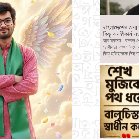
বাংলাদেশের জন্ম ও ব
কিছু অনস্বীকার্য সত
আবু মকসুদ বঙ্গবন্ধু শ
‘স্বাধীনতা চাওয়া’ নিয়ে
কিন্তু ইতিহাসকে ভিন্নখ