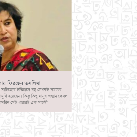
লায় ফিরছেন তসলিমা
 সাহিত্যের ইতিহাসে বহু লেখকই সময়ের
োমুখি হয়েছেন। কিন্তু কিছু মানুষ জন্মান কেবল
নাসরিন সেই ধারারই এক সাহসী