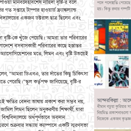
র পাওয়া মানবদেহাবশেষ নাহিদা বৃষ্টি-র বলে
পদে পদোন্নতি পেয়েছ
হয়। কিন্তু রুনার গল
সপ্তাহে টাম্পার হাওয়ার্ড ফ্র্যাঙ্কল্যান্ড
বিদ্যালয়ের একজন ডক্টরাল ছাত্র ছিলেন এবং
া বৃষ্টি-কে খুঁজে পেয়েছি। আমরা তার পরিবারের
েশে বসবাসকারী পরিবারের কাছে হস্তান্তর
্ট অ্যাসোসিয়েশনের মতে, লিমন এবং বৃষ্টি উভয়েই
বলেন, “আমরা ডিএনএ, তার দাঁতের কিছু চিকিৎসা
রেছি।”স্কুল কর্তৃপক্ষ জানিয়েছে, বৃষ্টি-র
আন্দরকিল্লা : আ
ক্ষতির বেদনা ভাষায় প্রকাশ করা সম্ভব নয়,
ধীমান বড়ুয়া কুরিয়ার স
জামিল লিমন ছিলেন অনুকরণীয় শিক্ষার্থী, যারা
নিয়মিত প্রকাশনাগুলো 
্ববিদ্যালয়ে অর্থপূর্ণভাবে অবদান
নিজেকে একজন কৃতজ্ঞ ও
মরণে শুক্রবার সন্ধ্যায় ক্যাম্পাসে একটি স্মরণসভা