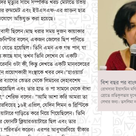
াদের মৃত্যুর সাথে সম্পর্কিত খরচ মেটাতে উভয়
র রুমমেট এবং ইউএসএফ-এর প্রাক্তন ছাত্র
ভিযোগে অভিযুক্ত করা হয়েছে।
িবাসী ছিলেন।মাছ ধরার সময় দুজন কায়াকার
 ক্রনিস্টার বলেন, একজন জেলের ছিপ পানিতে
 যেতে হয়েছিল। তিনি এমন এক গন্ধ পান, যা
্য কাছে যান, তখন তিনি দেখেন যে একটি
ারেননি ওটা কী, কিন্তু দেখতে একটি মানবদেহের
্রয়োগকারী সংস্থাকে খবর দেন।”হাওয়ার্ড
য়লার ব্যাগের ভেতর থেকে লিমনের দেহাবশেষ
বিশ বছর পর বাং
 হয়েছিল এবং তার হাত ও পা সামনে থেকে বাঁধা
রোখসানা ইয়াসমিন মণি
স্রোতে প্রতিকূলতার মুখ
ি না,” শেরিফ বলেন। “আমি আশা করি আমরা তা
লেখার জন্য। তসলিমা 
য়েহ ১৬ই এপ্রিল, যেদিন লিমন ও ব্রিস্টিকে
রওয়াটারে গাড়িতে করে নিয়ে গিয়েছিলেন। তিনি
র ফোনটি ক্লিয়ারওয়াটারে ছিল এবং তার
য পরিবর্তন করেন। এরপর আবুঘারবিয়ে স্বীকার