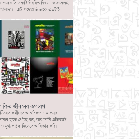
ে। পদোন্নতি একটি নিয়মিত বিষয়— অনেকেরই
্পটি আলাদা। এই পদোন্নতি তাকে এতটাই
লোকিত জীবনের রূপরেখা
ার্ভিসের কর্মীদের আন্তরিকতায় আপনার
আমার হাতে পৌঁছে যায়, আর আমি প্রতিবারই
 মুগ্ধ পাঠক হিসেবে আবিষ্কার করি।