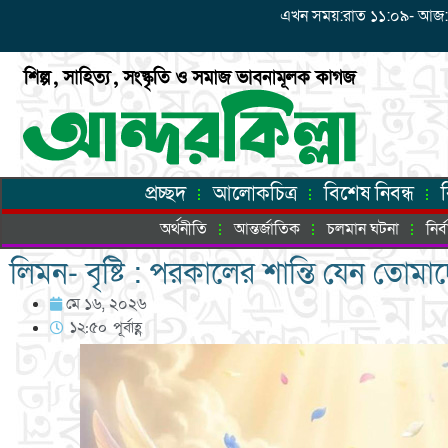
এখন সময়:রাত ১১:০৯- আজ: শুক্
প্রচ্ছদ
আলোকচিত্র
বিশেষ নিবন্ধ
অর্থনীতি
আন্তর্জাতিক
চলমান ঘটনা
নির
লিমন- বৃষ্টি : পরকালের শান্তি যেন তোম
মে ১৬, ২০২৬
১২:৫০ পূর্বাহ্ণ