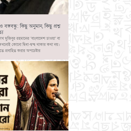
ঙ্গবন্ধু: কিছু অনুমান, কিছু প্রশ্ন
্য
েখ মুজিবুর রহমানের ‘বাংলাদেশ চাওয়া’ বা
 কখনোই কোনো দ্বিধা-দ্বন্দ্ব থাকার কথা নয়।
াতে প্রবাহিত করার অপচেষ্টার