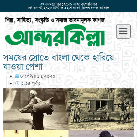
এখন সময়:দুপুর ১২:০৩- আজ: বৃহস্পতিবার
৬ই আগস্ট, ২০২৬ খ্রিস্টাব্দ-২২শে শ্রাবণ, ১৪৩৩ বঙ্গাব্দ-বর্ষাকাল
সময়ের স্রোতে বাংলা থেকে হারিয়ে
যাওয়া পেশা
সেপ্টেম্বর ১৭, ২০২৫
১:৩৪ পূর্বাহ্ণ