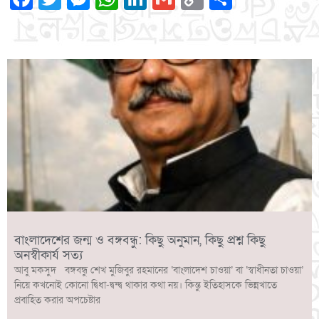
Link
বাংলাদেশের জন্ম ও বঙ্গবন্ধু: কিছু অনুমান, কিছু প্রশ্ন কিছু
অনস্বীকার্য সত্য
আবু মকসুদ বঙ্গবন্ধু শেখ মুজিবুর রহমানের ‘বাংলাদেশ চাওয়া’ বা ‘স্বাধীনতা চাওয়া’
নিয়ে কখনোই কোনো দ্বিধা-দ্বন্দ্ব থাকার কথা নয়। কিন্তু ইতিহাসকে ভিন্নখাতে
প্রবাহিত করার অপচেষ্টার