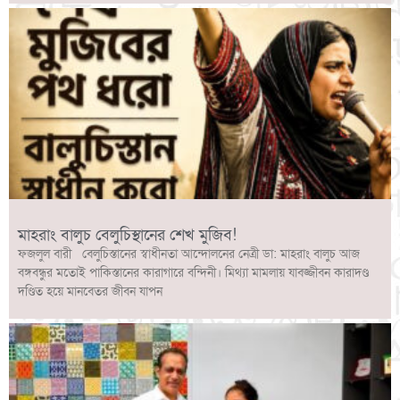
মাহরাং বালুচ বেলুচিস্থানের শেখ মুজিব!
ফজলুল বারী বেলুচিস্তানের স্বাধীনতা আন্দোলনের নেত্রী ডা: মাহরাং বালুচ আজ
বঙ্গবন্ধুর মতোই পাকিস্তানের কারাগারে বন্দিনী। মিথ্যা মামলায় যাবজ্জীবন কারাদণ্ড
দণ্ডিত হয়ে মানবেতর জীবন যাপন