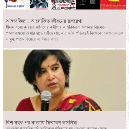
আন্দরকিল্লা : আলোকিত জীবনের রূপরেখা
ধীমান বড়ুয়া কুরিয়ার সার্ভিসের কর্মীদের আন্তরিকতায় আপনার নিয়মিত
প্রকাশনাগুলো আমার হাতে পৌঁছে যায়, আর আমি প্রতিবারই নিজেকে একজন কৃতজ্ঞ
ও মুগ্ধ পাঠক হিসেবে আবিষ্কার করি।
বিশ বছর পর বাংলায় ফিরছেন তসলিমা
রোখসানা ইয়াসমিন মণি সাহিত্যের ইতিহাসে বহু লেখকই সময়ের স্রোতে