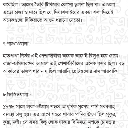
করেছিল। তাদের তৈরি টিকিয়ার কোনো তুলনা ছিল না। এগুলো
এতো হাল্কা ও দাহ্য ছিল যে, দিয়াশলাইয়ের একটা শলা দিয়েই
অনেকগুলো টিকিয়াতে আগুন ধরানো যেতো।
৭.পাঙ্খাওয়ালা:-
হাতপাখা নির্ভর এই পেশাজীবীরা অনেক আগেই বিলুপ্ত হয়ে গেছে।
রাজা-জমিদারদের আমলে এই পেশাজীবীদের অনেক কদর ছিল। বড়
আকারের তালপাখার নাম ছিল আরানি, ছোটগুলোর নাম আরবাকি।
৮.ভিস্তিওয়ালা:-
১৮৭৮ সালে ঢাকা-চট্টগ্রাম শহরে আধুনিক সুপেয় পানি সরবরাহ
ব্যবস্থা চালু হয়। এর আগে শহরে খাবার পানির উৎস ছিল পুকুর,
কুয়া, নদী। সে সময় কিছু লোক টাকার বিনিময়ে মশকে (চামড়ার