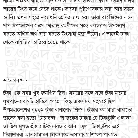
নামে। শহরের বাইজি পাড়ায়ও লাগে এর হাওয়া। নবাব, জমিদারদের
আয়ের উৎস কমে যেতে থাকে। তাদের পৃষ্ঠপোষকতা করা আর সম্ভব
হয়নি। তখন শহরে নব্য ধনি শ্রেণির জন্ম হয়। তারা বাইজিদের নাচ-
গান উপভোগের চেয়ে শ্বেতাঙ্গ রমণীদের সঙ্গে বলড্যান্স উপভোগ
করতে অধিক অর্থ ব্যয় করতে উৎসাহী হয়ে উঠেন। এভাবেই ঢাকা
থেকে বাইজিরা হারিয়ে যেতে থাকে।
৬.নৈচাবন্দ:-
হুঁকা এক সময় খুব জনপ্রিয় ছিল। সময়ের সঙ্গে সঙ্গে হুঁকা নামের
ধূমপানের বস্তুটি হারিয়ে গেছে। কিন্তু একসময় শহরেই ছিল
উপমহাদেশের বৃহত্তম হুঁকা বানানোর শিল্প। হুঁকার নল যারা বানাতো
তাদের বলা হতো ‘নৈচাবন্দ’। আজকের ঢাকার যে টিকাটুলি এলাকা
তা ছিল মূলত হুঁকার টিকাদারদের আবাসস্থল। টিকাটুলির এই
টিকাদাররা অতিসাধারণ টিকিয়াকে অসাধারণ শিল্পে পরিণত