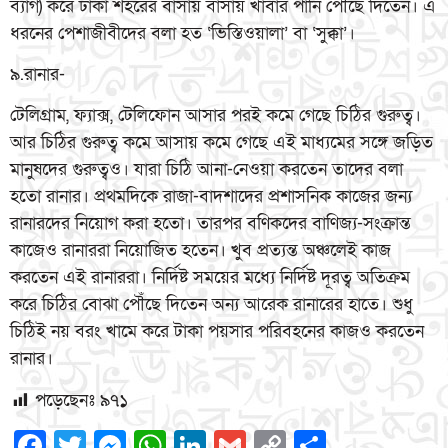
ব্যাগ) করে ঢাকা শহরের বাসায় বাসায় খাবার পানি পৌঁছে দিতেন। এ
ধরনের পেশাজীবীদের বলা হত ‘ভিস্তিওয়ালা’ বা ‘সুক্কা’।
৯.রানার-
টেলিগ্রাম, ফ্যাক্স, টেলিফোন আসার পরই কমে গেছে চিঠির গুরুত্ব।
আর চিঠির গুরুত্ব কমে আসায় কমে গেছে এই মাধ্যমের সঙ্গে জড়িত
মানুষদের গুরুত্বও। যারা চিঠি আনা-নেওয়া করতেন তাদের বলা
হতো রানার। প্রথমদিকে রাজা-বাদশাদের প্রশাসনিক কাজের জন্য
রানারদের নিয়োগ করা হতো। তারপর বণিকদের বাণিজ্য-সংক্রান্ত
কাজেও রানাররা নিয়োজিত হতেন। খুব প্রত্যন্ত অঞ্চলেই কাজ
করতেন এই রানাররা। নির্দিষ্ট সময়ের মধ্যে নির্দিষ্ট দূরত্ব অতিক্রম
করে চিঠির বোঝা পৌঁছে দিতেন অন্য আরেক রানারের হাতে। শুধু
চিঠিই নয় বরং খামে করে টাকা পয়সার পরিবহনের কাজও করতেন
রানার।
পড়েছেনঃ
৯৭১
Facebook
Twitter
Messenger
WhatsApp
LinkedIn
Gmail
Copy
Share