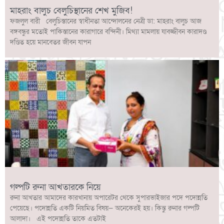
মাহরাং বালুচ বেলুচিস্থানের শেখ মুজিব!
ফজলুল বারী বেলুচিস্তানের স্বাধীনতা আন্দোলনের নেত্রী ডা: মাহরাং বালুচ আজ
বঙ্গবন্ধুর মতোই পাকিস্তানের কারাগারে বন্দিনী। মিথ্যা মামলায় যাবজ্জীবন কারাদণ্ড
দণ্ডিত হয়ে মানবেতর জীবন যাপন
গল্পটি রুনা আখতারকে নিয়ে
রুনা আখতার আমাদের কারখানায় অপারেটর থেকে সুপারভাইজার পদে পদোন্নতি
পেয়েছে। পদোন্নতি একটি নিয়মিত বিষয়— অনেকেরই হয়। কিন্তু রুনার গল্পটি
আলাদা। এই পদোন্নতি তাকে এতটাই