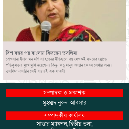
বিশ বছর পর বাংলায় ফিরছেন তসলিমা
রোখসানা ইয়াসমিন মণি সাহিত্যের ইতিহাসে বহু লেখকই সময়ের স্রোতে
প্রতিকূলতার মুখোমুখি হয়েছেন। কিন্তু কিছু মানুষ জন্মান কেবল লেখার জন্য।
তসলিমা নাসরিন সেই ধারারই এক সাহসী
সম্পাদক ও প্রকাশক
মুহম্মদ নুরুল আবসার
সম্পাদকীয় কার্যালয়
সাত্তার ম্যানশন, দ্বিতীয় তলা,