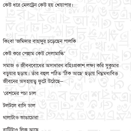
কেউ ধরে মেলট্রেন কেউ হয় খেয়াপার।
কিংবা ‘জমিদার বাহাদুর চড়েছেন পালকি
কেউ করে পেন্নাম কেউ সেলামাল্কি’
সমাজ ও জীবনবোধের অসাধারণ বহিঃপ্রকাশ লক্ষ্য করি সুকুমার
বড়ুয়ার ছড়ায়। তাঁর বহুল পঠিত ‘ঠিক আছে’ ছড়ায় নিম্নমধ্যবিত্ত
জীবনের অসহায়ত্ব ফুটে উঠেছে—
‘রেশমের পচা চাল
টলটলে বাসি ডাল
থালাটাও ভাঙাচোরা
বাটিটাও লিক আছে