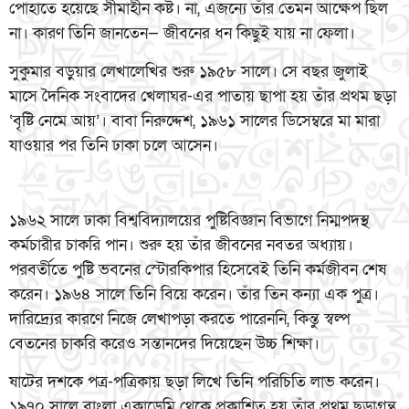
পোহাতে হয়েছে সীমাহীন কষ্ট। না, এজন্যে তাঁর তেমন আক্ষেপ ছিল
না। কারণ তিনি জানতেন— জীবনের ধন কিছুই যায় না ফেলা।
সুকুমার বড়ুয়ার লেখালেখির শুরু ১৯৫৮ সালে। সে বছর জুলাই
মাসে দৈনিক সংবাদের খেলাঘর-এর পাতায় ছাপা হয় তাঁর প্রথম ছড়া
‘বৃষ্টি নেমে আয়’। বাবা নিরুদ্দেশ, ১৯৬১ সালের ডিসেম্বরে মা মারা
যাওয়ার পর তিনি ঢাকা চলে আসেন।
১৯৬২ সালে ঢাকা বিশ্ববিদ্যালয়ের পুষ্টিবিজ্ঞান বিভাগে নিম্মপদস্থ
কর্মচারীর চাকরি পান। শুরু হয় তাঁর জীবনের নবতর অধ্যায়।
পরবর্তীতে পুষ্টি ভবনের স্টোরকিপার হিসেবেই তিনি কর্মজীবন শেষ
করেন। ১৯৬৪ সালে তিনি বিয়ে করেন। তাঁর তিন কন্যা এক পুত্র।
দারিদ্র্যের কারণে নিজে লেখাপড়া করতে পারেননি, কিন্তু স্বল্প
বেতনের চাকরি করেও সন্তানদের দিয়েছেন উচ্চ শিক্ষা।
ষাটের দশকে পত্র-পত্রিকায় ছড়া লিখে তিনি পরিচিতি লাভ করেন।
১৯৭০ সালে বাংলা একাডেমি থেকে প্রকাশিত হয় তাঁর প্রথম ছড়াগ্রন্থ