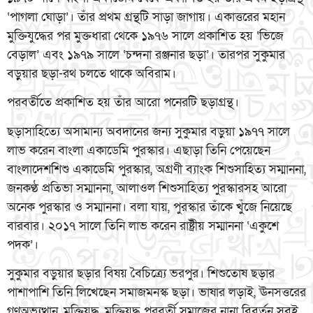
‘পাগলা ঘোড়া’। তাঁর প্রথম গ্রন্থটি সাড়া জাগায়। একাত্তরের মহান
মুক্তিযুদ্ধের পর মুক্তধারা থেকে ১৯৭৬ সালে প্রকাশিত হয় ‘ভিজে
বেড়াল’ এবং ১৯৭৯ সালে ‘চন্দনা রঞ্জনার ছড়া’। তারপর সুকুমার
বড়ুয়ার ছড়া-রথ চলতে থাকে অবিরাম।
পরবর্তীতে প্রকাশিত হয় তাঁর আরো পনেরটি ছড়াগ্রন্থ।
ছড়াসাহিত্যে অসামান্য অবদানের জন্য সুকুমার বড়ুয়া ১৯৭৭ সালে
লাভ করেন বাংলা একাডেমি পুরস্কার। এছাড়া তিনি পেয়েছেন
বাংলাদেশশিশু একাডেমি পুরস্কার, অগ্রণী ব্যাংক শিশুসাহিত্য সম্মাননা,
জনকণ্ঠ প্রতিভা সম্মাননা, আলাওল শিশুসাহিত্য পুরস্কারসহ আরো
অনেক পুরস্কার ও সম্মাননা। বলা যায়, পুরস্কার তাঁকে খুঁজে নিয়েছে
বারবার। ২০১৭ সালে তিনি লাভ করেন রাষ্ট্রীয় সম্মাননা ‘একুশে
পদক’।
সুকুমার বড়ুয়ার ছড়ার বিষয় বৈচিত্র্যে ভরপুর। শিশুতোষ ছড়ার
পাশাপাশি তিনি লিখেছেন সমাজমনস্ক ছড়া। ভাষার লড়াই, ঊনসত্তরের
গণঅভ্যুত্থান, মুক্তিযুদ্ধ, মুক্তিযুদ্ধ পরবর্তী সমাজের নানা বিবর্তন সবই