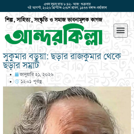
এখন সময়:রাত ৮:৪২- আজ: শুক্রবার
৭ই আগস্ট, ২০২৬ খ্রিস্টাব্দ-২৩শে শ্রাবণ, ১৪৩৩ বঙ্গাব্দ-বর্ষাকাল
সুকুমার বড়ুয়া: ছড়ার রাজকুমার থেকে
ছড়ার সম্রাট
জানুয়ারি ২১, ২০২৬
১২:০১ পূর্বাহ্ণ