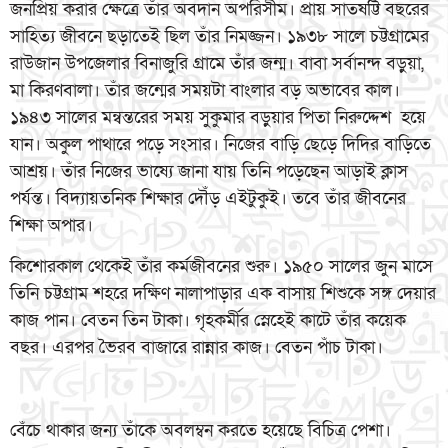
জনপ্রিয় করার ক্ষেত্রে তাঁর অবদান অপরিসীম। প্রায় সাতষট্টি বছরের
সাহিত্য জীবনে ছড়াতেই ছিল তাঁর নিমজ্জন। ১৯৩৮ সালে চট্টগ্রামের
রাউজান উপজেলার বিনাজুরি গ্রামে তাঁর জন্ম। বাবা সর্বানন্দ বড়ুয়া,
মা কিরণবালা। তাঁর জন্মের সময়টা বাংলার বড় অভাবের কাল।
১৯৪৩ সালের মন্বন্তরের সময় সুকুমার বড়ুয়ার পিতা নিরুদ্দেশ হয়ে
যান। অকুল পাথারে পড়ে সংসার। নিজের বাড়ি ছেড়ে দিদির বাড়িতে
আশ্রয়। তাঁর নিজের ভাষ্যে জানা যায় তিনি পড়েছেন আড়াই ক্লাস
পর্যন্ত। বিদ্যায়তনিক শিক্ষার দৌঁড় এইটুকুই। তবে তাঁর জীবনের
শিক্ষা অপার।
কিশোরকাল থেকেই তাঁর কর্মজীবনের শুরু। ১৯৫০ সালের জুন মাসে
তিনি চট্টগ্রাম শহরে দক্ষিণ নালাপাড়ার এক বাসায় শিশুকে সঙ্গ দেয়ার
কাজ পান। বেতন তিন টাকা। গৃহকর্মীর স্নেহেই কাটে তাঁর কয়েক
বছর। এরপর ভৈরব বাজারে রান্নার কাজ। বেতন পাঁচ টাকা।
বেঁচে থাকার জন্য তাঁকে অবলম্বন করতে হয়েছে বিচিত্র পেশা।