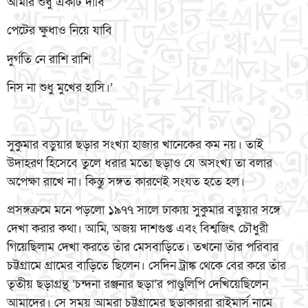
আমার শুধু একটি দাবি
পেটের ক্ষুধাও নিয়ে যাবি
দুর্গতি নে রাশি রাশি
নিস না শুধু মুখের হাসি।’
সুকুমার বড়ুয়ার ছড়ার সংখ্যা হাজার খানেকের কম নয়। তাই
উদাহরণ হিসেবে তুলে ধরার মতো ছড়াও যে অসংখ্য তা বলার
অপেক্ষা রাখে না। কিন্তু সঙ্গত কারণেই সংযত হতে হল।
প্রসঙ্গক্রমে মনে পড়লো ১৯৭৭ সালে ঢাকায় সুকুমার বড়ুয়ার সঙ্গে
দেখা করার কথা। আমি, অজয় দাশগুপ্ত এবং বিশ্বজিৎ চৌধুরী
গিয়েছিলাম দেখা করতে তাঁর মেসবাড়িতে। তখনো তাঁর পরিবার
চট্টগ্রামে গ্রামের বাড়িতে ছিলেন। সেদিন ট্রাঙ্ক থেকে বের করে তাঁর
তৃতীয় ছড়াগ্রন্থ ‘চন্দনা রঞ্জনার ছড়া’র পাণ্ডুলিপি দেখিয়েছিলেন
আমাদের। সে সময় আমরা চট্টগ্রামের ছড়াকাররা রাইমার্স নামে