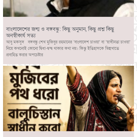
বাংলাদেশের জন্ম ও বঙ্গবন্ধু: কিছু অনুমান, কিছু প্রশ্ন কিছু
অনস্বীকার্য সত্য
আবু মকসুদ বঙ্গবন্ধু শেখ মুজিবুর রহমানের ‘বাংলাদেশ চাওয়া’ বা ‘স্বাধীনতা চাওয়া’
নিয়ে কখনোই কোনো দ্বিধা-দ্বন্দ্ব থাকার কথা নয়। কিন্তু ইতিহাসকে ভিন্নখাতে
প্রবাহিত করার অপচেষ্টার