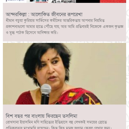
আন্দরকিল্লা : আলোকিত জীবনের রূপরেখা
ধীমান বড়ুয়া কুরিয়ার সার্ভিসের কর্মীদের আন্তরিকতায় আপনার নিয়মিত
প্রকাশনাগুলো আমার হাতে পৌঁছে যায়, আর আমি প্রতিবারই নিজেকে একজন কৃতজ্ঞ
ও মুগ্ধ পাঠক হিসেবে আবিষ্কার করি।
বিশ বছর পর বাংলায় ফিরছেন তসলিমা
রোখসানা ইয়াসমিন মণি সাহিত্যের ইতিহাসে বহু লেখকই সময়ের স্রোতে
প্রতিকূলতার মুখোমুখি হয়েছেন। কিন্তু কিছু মানুষ জন্মান কেবল লেখার জন্য।