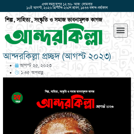
এখন সময়:দুপুর ১২:৩৬- আজ: সোমবার
১০ই আগস্ট, ২০২৬ খ্রিস্টাব্দ-২৬শে শ্রাবণ, ১৪৩৩ বঙ্গাব্দ-বর্ষাকাল
আন্দরকিল্লা প্রচ্ছদ (আগস্ট ২০২৩)
আগস্ট ২৫, ২০২৩
১:৩৫ অপরাহ্ণ