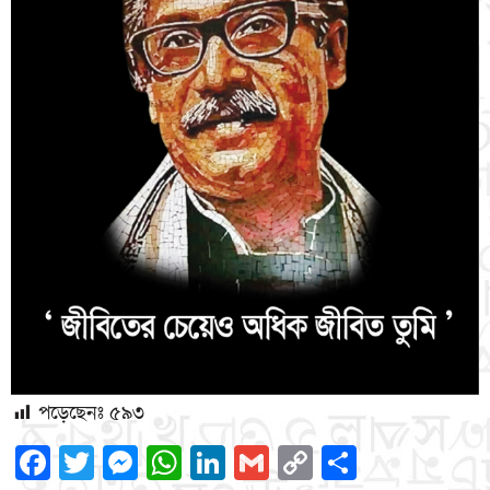
পড়েছেনঃ
৫৯৩
Facebook
Twitter
Messenger
WhatsApp
LinkedIn
Gmail
Copy
Share