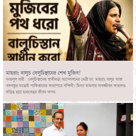
মাহরাং বালুচ বেলুচিস্থানের শেখ মুজিব!
ফজলুল বারী বেলুচিস্তানের স্বাধীনতা আন্দোলনের নেত্রী ডা: মাহরাং বালুচ আজ
বঙ্গবন্ধুর মতোই পাকিস্তানের কারাগারে বন্দিনী। মিথ্যা মামলায় যাবজ্জীবন কারাদণ্ড
দণ্ডিত হয়ে মানবেতর জীবন যাপন