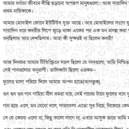
আমার বর্ণাঢ্য জীবনে দীপ্তি ছড়ানো অপরূপ মানুষগুলো। আজ সারাদ
প্রথম নায়িকাকে।
আমার মোবাইল ফোনে ইউটিউব যুক্ত আছে। আর মোবাইলের সংগে যুক্
সারাদিন ধরে কবরীর লিপে জুড়ে থাকা একের পর এক মন প্রসন্ন করা প
শুনছিলাম আর দেখছিলাম। আহা কী সুন্দরই না ছিলেন কবরী!
আজ দিনভর আমার টিভিস্ক্রিনে সচল ছিলো যে গানগুলো, আমি নিশ্চ
সেই গানগুলোর অনুরাগী। তালিকাটা ছিলো এরকম—
ফুলের মালা পরিয়ে দিলে আমায় আপন হাতে(আগন্তুক),
গুন গুন গুন গান গাহিয়া নীল ভ্রমরা যায়, সেই গানের টানে ফুলের বন
গান হয়ে এলে, মন যেনো বলে, সারাবেলা এতো সুর নিয়ে, নিজেরে কেম
সে যে কেনো এলো না, কিছু ভালো লাগে না, এবার আসুক তারে আমি 