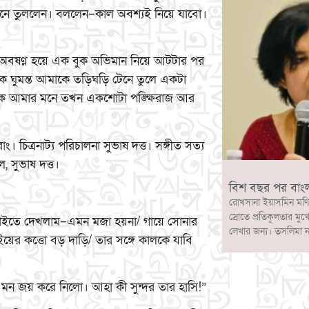
েনে তুললেন। বললেন–কাল অবশ্যই নিয়ে যাবো।
ত অবষণ্ন হয়ে এক বুক অভিমান নিয়ে আটটার পর
কে ঘুমন্ত আমাকে তড়িঘড়ি টেনে তুলে একটা
বালক আমার মনে তখন একশোটা পঙ্ক্ষিরাজ আর
ং। চিত্রনাট্য পরিচালনা সুভাষ দত্ত। সঙ্গীত সত্য
, সুভাষ দত্ত।
বিশ বছর পর বাং
রোখসানা ইয়াসমিন মণি
স্রোতে প্রতিকূলতার মুখ
চে গাইতে দেখলাম–এমন মজা হয়না/ গায়ে সোনার
লেখার জন্য। তসলিমা 
য়ের কত্তো বড় দাড়ি/ তার সঙ্গে কালকে যাবি
মন জয় করে নিলো। আহা কী সুন্দর তার হাসি!”