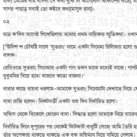
এবং প্রেমের নাম বাসনা সে কথা বুঝি নি আগে(নীল আকাশের নীচে), 
সাগর পাহাড় সবাই তো কইবে কথা(মাসুদ রানা)।
০২
মাত্র ক’দিন আগেই লিখেছিলাম আমার প্রথম নায়িকার স্মৃতিকথা। ওখা
[”ঊনিশ শ চৌষট্টি সালে ‘সুতরাং’ নামে একটা সিনেমা রিলিজড হলো 
বালক।
রেডিওতে সুতরাং সিনেমার একটা গান তখন মাঝে মধ্যেই বাজে। গান
বুবুমনির বিয়ে হবে/ বাজবে কতো বাজনা।’
বাবার কাছে বায়না ধরলাম–আমাকে সুতরাং সিনেমাটা দেখাতে নিয়ে 
বাবা রাজি হলেন। নিকটবর্তী একটা শুভ দিন নির্ধারিত হলো।
অফিস থেকে বিকেলে ফেরেন বাবা। সিদ্ধান্ত হলো আমাকে নিয়ে যাবেন 
নির্ধারিত দিনে দুপুরের পর থেকেই ফিটফাট বাবুটি সেজে আমি তৈরি
তাঁর অপেক্ষায় থাকতে থাকতে এক বুক অভিমান নিয়ে ঘুমিয়ে গেলাম।