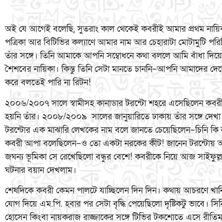
অই যে আগেই বলেছি, সুতরাং কাল থেকেই কবরীই আমার প্রথম নায়িকা
পত্রিকা আর বিটিভির কল্যাণে আমার নাম আর চেহারাটা মোটামুটি প
তাঁর সঙ্গে। তিনি আমাকে আপনি সম্বোধনে কথা বললে আমি বাঁধা দি
শৈশবের নায়িকা। কিন্তু তিনি সেটা মানতে চাননি–আপনি আমাদের দ
করে বলতেই পারি না রিটন!
২০০৬/২০০৭ সালে স্বামীসহ কানাডার টরন্টো শহরে এসেছিলেন কবর
হয়নি তাঁর। ২০০৮/২০০৯ সালের জানুয়ারিতে ঢাকায় তাঁর সঙ্গে দে
টরন্টোর এক মাঝারি লেখকের নাম বলে জানতে চেয়েছিলেন–চিনি কি
কবরী আপা বলেছিলেন–ও তো একটা নরকের কীট! জানেন টরন্টোয় আমার 
জঘন্য ভূমিকা সে রেখেছিলো বন্ধুর বেশে! কবরীকে নিয়ে আজ সাইফুল্লা
ঘটনার বয়ান দেখলাম।
শেষদিকে কবরী কেমন পালটে যাচ্ছিলেন দিন দিন। কথায় আচরণে খান
যোগ দিয়ে এম.পি. হবার পর সেটা বৃদ্ধি পেয়েছিলো দৃষ্টিকটু ভাবে।
হোসেন কিংবা নায়করাজ রাজ্জাকের সঙ্গে টিভির টকশোতে এসে রী