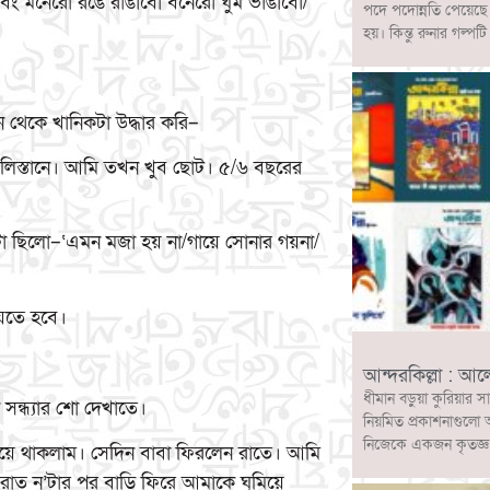
এবং মনেরো রঙে রাঙাবো বনেরো ঘুম ভাঙাবো/
পদে পদোন্নতি পেয়েছ
হয়। কিন্তু রুনার গল
ন থেকে খানিকটা উদ্ধার করি–
গুলিস্তানে। আমি তখন খুব ছোট। ৫/৬ বছরের
টা ছিলো–‘এমন মজা হয় না/গায়ে সোনার গয়না/
যেতে হবে।
আন্দরকিল্লা : আ
ধীমান বড়ুয়া কুরিয়ার স
সন্ধ্যার শো দেখাতে।
নিয়মিত প্রকাশনাগুলো 
নিজেকে একজন কৃতজ্ঞ ও
 হয়ে থাকলাম। সেদিন বাবা ফিরলেন রাতে। আমি
 রাত ন’টার পর বাড়ি ফিরে আমাকে ঘুমিয়ে