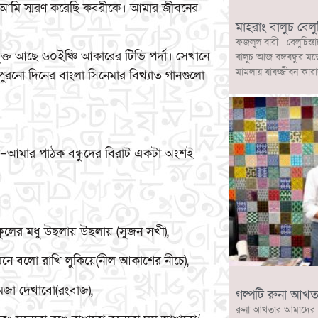
িন আমি স্মরণ করেছি কবরীকে। আমার জীবনের
মাহরাং বালুচ বেলু
ফজলুল বারী বেলুচিস্তা
ত আছে ৬০ইঞ্চি আকারের টিভি পর্দা। সেখানে
বালুচ আজ বঙ্গবন্ধুর মত
মামলায় যাবজ্জীবন কারা
ুরনো দিনের বাংলা সিনেমার বিখ্যাত গানগুলো
িত–আমার পাঠক বন্ধুদের বিরাট একটা অংশই
ে ফুলের মধু উছলায় উছলায় (সুজন সখী),
নে বলো রাখি লুকিয়ে(নীল আকাশের নীচে),
মজা দেখাবো(রংবাজ),
গল্পটি রুনা আখত
রুনা আখতার আমাদের 