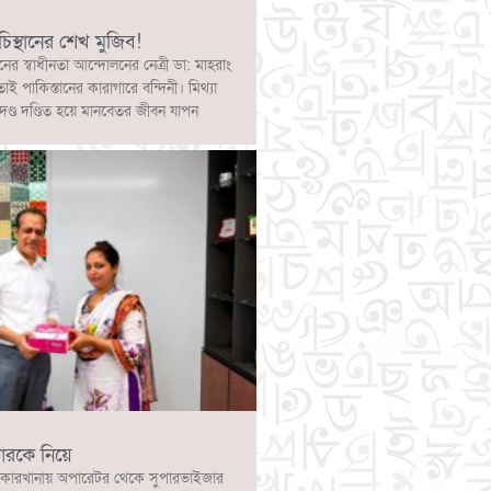
চিস্থানের শেখ মুজিব!
নের স্বাধীনতা আন্দোলনের নেত্রী ডা: মাহরাং
োই পাকিস্তানের কারাগারে বন্দিনী। মিথ্যা
দণ্ড দণ্ডিত হয়ে মানবেতর জীবন যাপন
ারকে নিয়ে
কারখানায় অপারেটর থেকে সুপারভাইজার