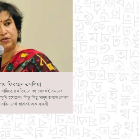
লায় ফিরছেন তসলিমা
 সাহিত্যের ইতিহাসে বহু লেখকই সময়ের
োমুখি হয়েছেন। কিন্তু কিছু মানুষ জন্মান কেবল
নাসরিন সেই ধারারই এক সাহসী