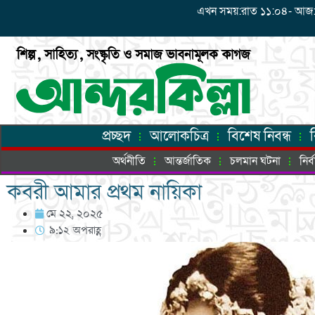
এখন সময়:রাত ১১:০৪- আজ: শুক্
প্রচ্ছদ
আলোকচিত্র
বিশেষ নিবন্ধ
অর্থনীতি
আন্তর্জাতিক
চলমান ঘটনা
নির
কবরী আমার প্রথম নায়িকা
মে ২২, ২০২৫
৯:১২ অপরাহ্ণ