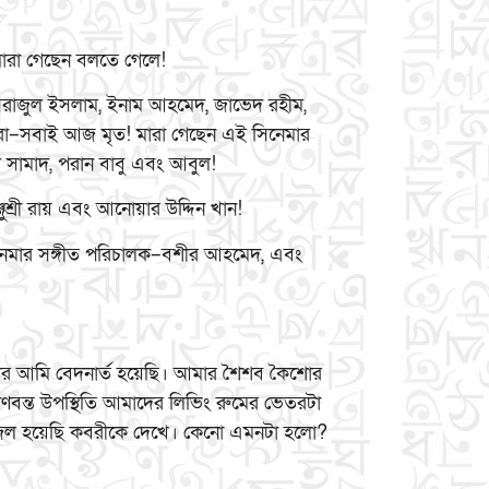
ই মারা গেছেন বলতে গেলে!
সিরাজুল ইসলাম, ইনাম আহমেদ, জাভেদ রহীম,
 আরা–সবাই আজ মৃত! মারা গেছেন এই সিনেমার
ি সামাদ, পরান বাবু এবং আবুল!
ুশ্রী রায় এবং আনোয়ার উদ্দিন খান!
নেমার সঙ্গীত পরিচালক–বশীর আহমেদ, এবং
ার আমি বেদনার্ত হয়েছি। আমার শৈশব কৈশোর
ণবন্ত উপস্থিতি আমাদের লিভিং রুমের ভেতরটা
রুসজল হয়েছি কবরীকে দেখে। কেনো এমনটা হলো?