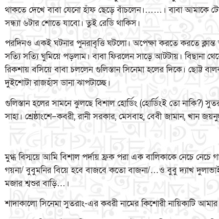
থাকতে দেখে বাবা যেনো হাঁফ ছেড়ে বাঁচলেন।……। বাবা আমাকে ট
সন্ধ্যা ৬টার শোতে যাবো। তুই রেডি থাকিস।
পরদিনও একই ঘটনার পুনরাবৃত্তি ঘটলো। অপেক্ষা করতে করতে ক্লান্
সত্যি সত্যি ঘুমিয়ে পড়লাম। বাবা ফিরলেন সাড়ে আটটায়। বিছানা থে
রিকশায় বসিয়ে বাবা চললেন গুলিস্তান সিনেমা হলের দিকে। ছোট্ট 
দুইশোটা রাজহাঁস ডানা ঝাপটাচ্ছে।
গুলিস্তান হলের সামনে ঝুলছে বিশাল হোর্ডিং (হোর্ডিংই তো নাকি?) সুতরা
সাহা। শ্রেষ্ঠাংশে–কবরী, রানী সরকার, মেসবাহ, বেবী জামান, খান জয়নুল
মুগ্ধ বিস্ময়ে আমি বিশাল পর্দায় ফ্রক পরা এক বালিকাকে নেচে নে
গয়না/ বুবুমনির বিয়ে হবে বাজবে কতো বাজনা/…ও বুবু দ্যাখ দুলাভাই
মজার শ্বশুর বাড়ি…।
শাদাকালো সিনেমা সুতরাং-এর কবরী নামের কিশোরী নায়িকাটি আমার 