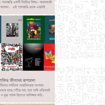
ে। পদোন্নতি একটি নিয়মিত বিষয়— অনেকেরই
্পটি আলাদা। এই পদোন্নতি তাকে এতটাই
লোকিত জীবনের রূপরেখা
ার্ভিসের কর্মীদের আন্তরিকতায় আপনার
আমার হাতে পৌঁছে যায়, আর আমি প্রতিবারই
 মুগ্ধ পাঠক হিসেবে আবিষ্কার করি।