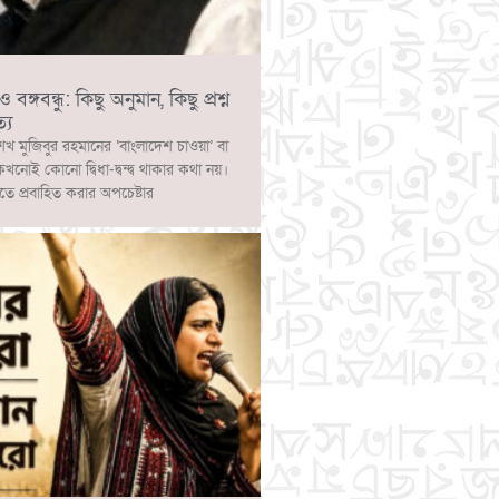
ঙ্গবন্ধু: কিছু অনুমান, কিছু প্রশ্ন
্য
েখ মুজিবুর রহমানের ‘বাংলাদেশ চাওয়া’ বা
 কখনোই কোনো দ্বিধা-দ্বন্দ্ব থাকার কথা নয়।
াতে প্রবাহিত করার অপচেষ্টার