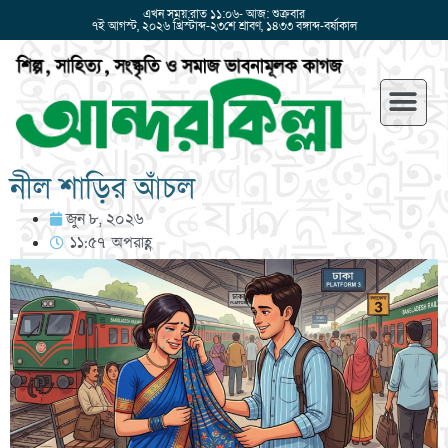
এখন সময়:রাত ১১:০৬- আজ: শুক্রবার
৭ই আগস্ট, ২০২৬ খ্রিস্টাব্দ-২৩শে শ্রাবণ, ১৪৩৩ বঙ্গাব্দ-বর্ষাকাল
নীল শাড়ির আঁচল
জুন ৮, ২০২৬
১১:৫৭ অপরাহ্ণ