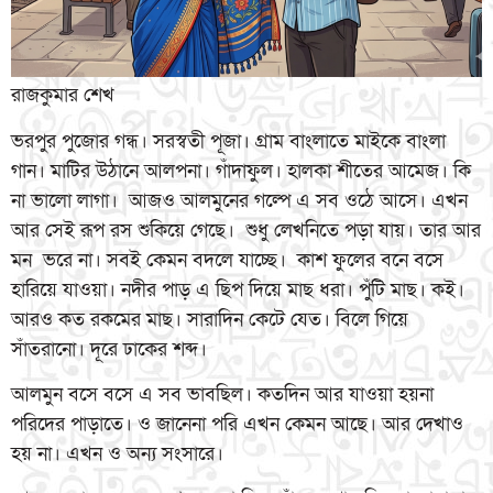
রাজকুমার শেখ
ভরপুর পুজোর গন্ধ। সরস্বতী পূজা। গ্রাম বাংলাতে মাইকে বাংলা
গান। মাটির উঠানে আলপনা। গাঁদাফুল। হালকা শীতের আমেজ। কি
না ভালো লাগা। আজও আলমুনের গল্পে এ সব ওঠে আসে। এখন
আর সেই রূপ রস শুকিয়ে গেছে। শুধু লেখনিতে পড়া যায়। তার আর
মন ভরে না। সবই কেমন বদলে যাচ্ছে। কাশ ফুলের বনে বসে
হারিয়ে যাওয়া। নদীর পাড় এ ছিপ দিয়ে মাছ ধরা। পুঁটি মাছ। কই।
আরও কত রকমের মাছ। সারাদিন কেটে যেত। বিলে গিয়ে
সাঁতরানো। দূরে ঢাকের শব্দ।
আলমুন বসে বসে এ সব ভাবছিল। কতদিন আর যাওয়া হয়না
পরিদের পাড়াতে। ও জানেনা পরি এখন কেমন আছে। আর দেখাও
হয় না। এখন ও অন্য সংসারে।