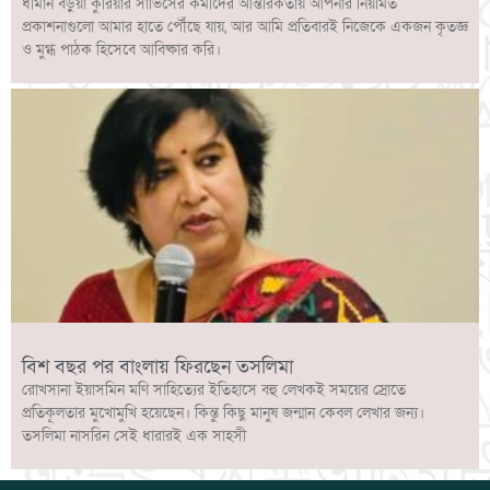
ধীমান বড়ুয়া কুরিয়ার সার্ভিসের কর্মীদের আন্তরিকতায় আপনার নিয়মিত
প্রকাশনাগুলো আমার হাতে পৌঁছে যায়, আর আমি প্রতিবারই নিজেকে একজন কৃতজ্ঞ
ও মুগ্ধ পাঠক হিসেবে আবিষ্কার করি।
বিশ বছর পর বাংলায় ফিরছেন তসলিমা
রোখসানা ইয়াসমিন মণি সাহিত্যের ইতিহাসে বহু লেখকই সময়ের স্রোতে
প্রতিকূলতার মুখোমুখি হয়েছেন। কিন্তু কিছু মানুষ জন্মান কেবল লেখার জন্য।
তসলিমা নাসরিন সেই ধারারই এক সাহসী