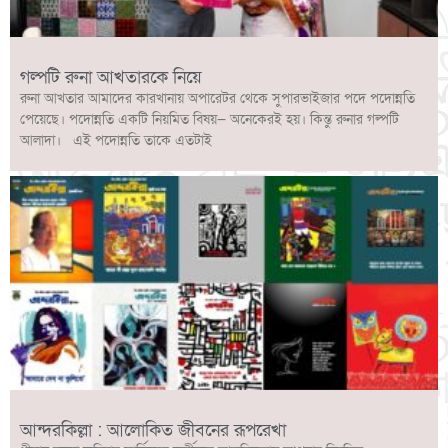
গল্পটি রুনা আখতারকে নিয়ে
রুনা আখতার আমাদের কারখানায় অপারেটর থেকে সুপারভাইজার পদে পদোন্নতি
পেয়েছে। পদোন্নতি একটি নিয়মিত বিষয়— অনেকেরই হয়। কিন্তু রুনার গল্পটি
আলাদা। এই পদোন্নতি তাকে এতটাই
আন্দরকিল্লা : আলোকিত জীবনের রূপরেখা