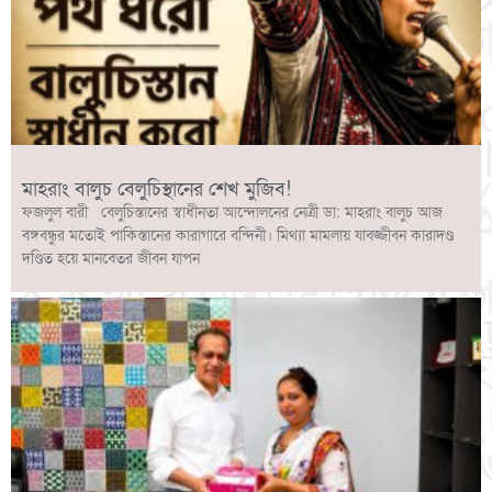
মাহরাং বালুচ বেলুচিস্থানের শেখ মুজিব!
ফজলুল বারী বেলুচিস্তানের স্বাধীনতা আন্দোলনের নেত্রী ডা: মাহরাং বালুচ আজ
বঙ্গবন্ধুর মতোই পাকিস্তানের কারাগারে বন্দিনী। মিথ্যা মামলায় যাবজ্জীবন কারাদণ্ড
দণ্ডিত হয়ে মানবেতর জীবন যাপন