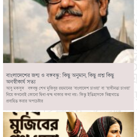
বাংলাদেশের জন্ম ও বঙ্গবন্ধু: কিছু অনুমান, কিছু প্রশ্ন কিছু
অনস্বীকার্য সত্য
আবু মকসুদ বঙ্গবন্ধু শেখ মুজিবুর রহমানের ‘বাংলাদেশ চাওয়া’ বা ‘স্বাধীনতা চাওয়া’
নিয়ে কখনোই কোনো দ্বিধা-দ্বন্দ্ব থাকার কথা নয়। কিন্তু ইতিহাসকে ভিন্নখাতে
প্রবাহিত করার অপচেষ্টার