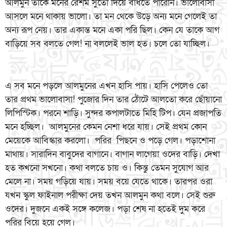
আলমুন তাকে মনের রেশম সুতো দিয়ে বাঁধতে পারেনি। ভালোবাসা
আসলে মনে থাকায় ভালো। তা মন থেকে উড়ে অন্য মনে গেলেই তা
অন্য রূপ নেয়। তার একান্ত মনে একা পরি ছিল। কেন যে তাকে আগ
বাড়িয়ে সব বলতে গেল! না বললেই ভাল হত। চলে তো যাচ্ছিল।
এ সব মনে পড়লে আলমুনের এখন হাসি পায়। হাসি পেলেও তো
তার প্রথম ভালোবাসা! পুজোর দিন তার ঠোঁটে আলতো করে ছোঁয়ানো
লিপিস্টিক। পরনে শাড়ি। সুন্দর কপালটাতে মিহি টিপ। যেন প্রজাপতি
মনে হচ্ছিল। আলমুনের কেমন নেশা ধরে যায়। সেই প্রথম কোন
মেয়েকে আবিস্কার করলো। পরির পিছনে ও পড়ে গেল। পড়াশোনা
মাথায়। সারাদিন বাবুদের বাগানে। বাগান লাগেয়া ওদের বাড়ি। দেখা
হত কখনো সখনো। কথা বলতে চায় ও। কিন্তু তেমন সুযোগ আর
মেলে না। সময় গড়িয়ে যায়। সময় বয়ে যেতে থাকে। তারপর ওরা
যখন স্কুল ফাইনাল পরীক্ষা দেয় তখন আলমুন কথা বলে। সেই শুরু
ওদের। দুজনে একই সঙ্গে কলেজ। পড়া শেষ না হতেই দুম করে
পরির বিয়ে হয়ে গেল।