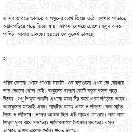
এ সব ভাবতে ভাবতে আলমুনের চোখ ভিজে ওঠে। লেখার পাতাতে
অশ্রু গড়িয়ে পড়ে ভিজে যায়। ঝাপসা দেখছে চোখে। হলুদ বসন্ত
পাখিটা আবার ডাকছে। হয়তো ওর বুকেই ডাকছে।
২.
পরির কোনো খোঁজ পাওয়া যায়নি। ওর বন্ধুগুলো এখন কে কোথায়
তার কোনো খোঁজ নেই। বাবুদের বাগান কেটে নতুন বসত গড়ে
উঠছে। শুধু শিমুল গাছটা এখনো মাথা উঁচু করে একা দাঁড়িয়ে আছে।
আলমুনের মতোই একা। গাছটার কাছে এসে ও দাঁড়ায়। কত স্মৃতি
নিয়ে ও দাঁড়িয়ে। ওদের আড্ডা ছিল এই গাছের গোড়ায়। লাল লাল
শিমুল ফুল ঝরে পড়তো। শালিকগুলো চিৎকার করতো। বসন্ত
আসতে এখন অনেক দেরি। শরত চলছে।