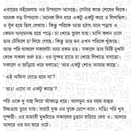
এবারের বইমেলায় ওর উপন্যাস আসছে। সেটার কাজ শেষের দিকে।
অনেক বড় উপন্যাস। অনেক দিন ধরে একটু একটু করে ও লিখছিল।
ও বুঁদ হয়ে ছিল লেখায়। কিন্তু পরিকে আজ হঠাৎ মনে পড়ায় ও
কেমন অন্যমনস্ক হয়ে পড়ে। চা খেতে ভুলে যায়। মাসি কখন এসে
তার টেবিলে চা দিয়ে গেছে। কিন্তু তার মন এখন পরিকে খুঁজছে।
আজ পরি থাকলে সকালটা অন্য রকম হত। সকালে তার মিষ্টি মুখটা
দেখে সকাল শুরু হত। ওর সুন্দর হাতে চা খেয়ে লিখতে বসতো।
সকালে ও জড়িয়ে ধরে বলতো,’ আর একটু শোও আমার কাছে’।
‘ এই অফিস যেতে হবে না’?
‘ আঃ! এসো না একটু কাছে’?
পরি ওকে দু বাহু দিয়ে আঁকড়ে ধরে। আলমুন ওর নরম বাহুর
উষ্ণতায় ডুবে যায়। ভরাট বুক ওর বুকে চেপে বসে। সত্যি পরি খুব
সুন্দরী। ওর মায়াবী মুখটাতে সকালের চুম্বনে ভরিয়ে দেয় ও। আদরে
আদরে ওর মন ভরে ওঠে।