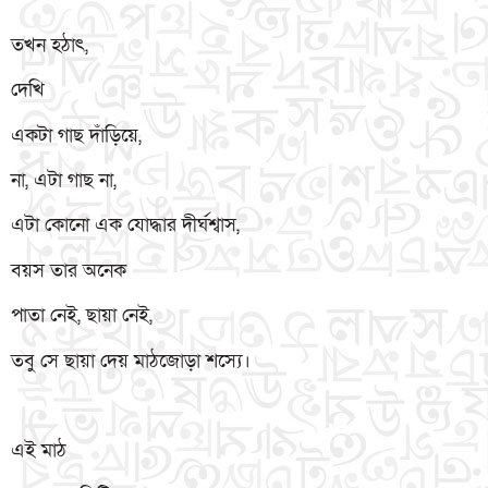
তখন হঠাৎ,
দেখি
একটা গাছ দাঁড়িয়ে,
না, এটা গাছ না,
এটা কোনো এক যোদ্ধার দীর্ঘশ্বাস,
বয়স তার অনেক
পাতা নেই, ছায়া নেই,
তবু সে ছায়া দেয় মাঠজোড়া শস্যে।
এই মাঠ