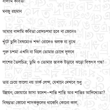
বাদামি কবিতা
মনজু রহমান
আমার বাদামি কবিতা রোদচশমা হবে না জেনেও
খুঁটে তুলি বৈষম্যেও শব্দ! রোদেও ঝলক না বুঝে
পুরু চশমা এখনি না নিলে তোমার চোখে দুলবে
লাশের তৈলচিত্র; তুমি ও তোমার স্তাবক উড়াবে ঝড়ো বিভৎস গন্ধ!
তার চেয়ে ভালো নয় ডার্ক লেন্স, যেখানে দেখবে শুধু
উন্নয়ন, জোয়ারে ভাসা স্বদেশ—শান্তি শান্তি আর শান্তির আদিখ্যেতা?
বিষণ্নতা কোনো শাসককুলের থাকেনি কোনো কাল;