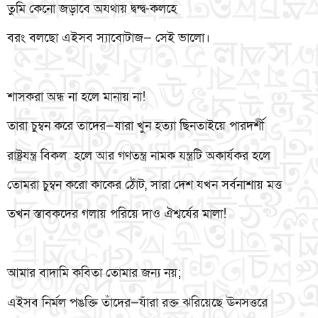
তুমি কেনো জড়াবে অযথায় দ্বন্দ্ব-কলহে
বরং বলছো এইসব স্যাবোটাজ— সেই ভালো।
শাসকরা অন্ধ না হলে মানায় না!
তারা চুম্বন করে তাদের—যারা খুন হত্যা ছিনতাইয়ে পারদর্শী
রাষ্ট্রযন্ত্র বিকল হলে আর গণতন্ত্র নামক যন্ত্রটি অকার্যকর হলে
তোমরা চুম্বন করো কাকের ঠোঁট, সারা দেশ যখন সর্বনাশায় মত্ত
তখন স্তাবকদের গলায় পরিয়ে দাও ঐশ্বর্যের মালা!
আমার বাদামি কবিতা তোমার জন্য নয়;
এইসব নির্মল পঙক্তি তাঁদের—যাঁরা রক্ত ঝরিয়েছে ঊনসত্তরে