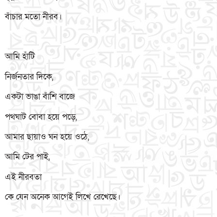
বাঁচার মতো নীরব।
আমি হাঁটি
নির্জনতার দিকে,
একটা ভাঙা বাঁশি বাজে
পথঘাট বোবা হয়ে পড়ে,
আমার ছায়াও ঘন হয়ে ওঠে,
আমি টের পাই,
এই নীরবতা
কে যেন অনেক আগেই লিখে রেখেছে।