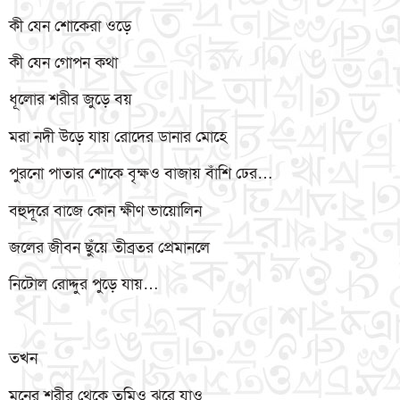
কী যেন শোকেরা ওড়ে
কী যেন গোপন কথা
ধূলোর শরীর জুড়ে বয়
মরা নদী উড়ে যায় রোদের ডানার মোহে
পুরনো পাতার শোকে বৃক্ষও বাজায় বাঁশি ঢের…
বহুদূরে বাজে কোন ক্ষীণ ভায়োলিন
জলের জীবন ছুঁয়ে তীব্রতর প্রেমানলে
নিটোল রোদ্দুর পুড়ে যায়…
তখন
মনের শরীর থেকে তুমিও ঝরে যাও