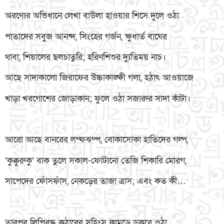
অরণ্যের অভিধানে লেখা বাউলা হাওয়ার শিসে দুলে ওঠা
পাতাদের সবুজ আনন্দ, সিংহের গর্জন, ক্ষুধার্ত বাঘের
থাবা, শিয়ালের ছলচাতুরি; হরিণশিশুর দ্যুতিময় নাচ।
আছে সাদাকালো জিরাফের উচ্চাকাঙ্ক্ষী গলা, হঠাৎ আওয়াজে
খাড়া খরগোশের জোড়াকান; ফুলে ওঠা সজারুর সাদা কাঁটা।
আরো আছে বানরের লম্ফঝম্প, বোকাসোকা হাতিদের গল্প,
‘কুক্কুরুকু’ বাক তুলে সকাল-ফোটানো তেজি শিকারি মোরগ,
সাপেদের ফোঁসফাঁস, নেকড়ের তাজা ত্রাস; এবং কত কী…
তারপর লিপিবদ্ধ কুঠারের সহিংস কামড়ে ডুকরে ওঠা