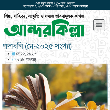
এখন সময়:সকাল ৭:১৯- আজ: শুক্রবার
৭ই আগস্ট, ২০২৬ খ্রিস্টাব্দ-২৩শে শ্রাবণ, ১৪৩৩ বঙ্গাব্দ-বর্ষাকাল
পদাবলি (মে-২০২৫ সংখ্যা)
মে ২২, ২০২৫
৬:১৮ অপরাহ্ণ