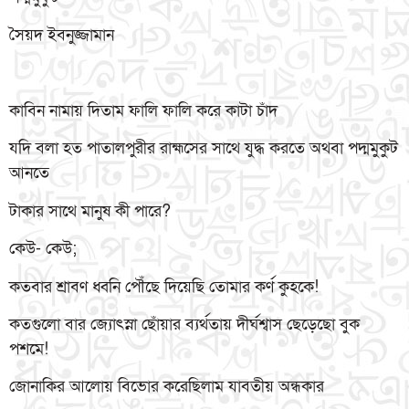
সৈয়দ ইবনুজ্জামান
কাবিন নামায় দিতাম ফালি ফালি করে কাটা চাঁদ
যদি বলা হত পাতালপুরীর রাহ্মসের সাথে যুদ্ধ করতে অথবা পদ্মমুকুট
আনতে
টাকার সাথে মানুষ কী পারে?
কেউ- কেউ;
কতবার শ্রাবণ ধ্বনি পৌঁছে দিয়েছি তোমার কর্ণ কুহকে!
কতগুলো বার জ্যোৎস্না ছোঁয়ার ব্যর্থতায় দীর্ঘশ্বাস ছেড়েছো বুক
পশমে!
জোনাকির আলোয় বিভোর করেছিলাম যাবতীয় অন্ধকার