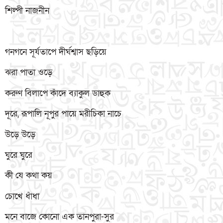
শিল্পী নাজনীন
গনগনে সূর্যতাপে দীর্ঘশ্বাস ছড়িয়ে
ঝরা পাতা ওড়ে
করুণ বিলাপে কাঁদে ব্যাকুল ডাহুক
দূরে, রূপালি নূপুর পায়ে মরীচিকা নাচে
উড়ে উড়ে
ঘুরে ঘুরে
কী যে কথা কয়
চোখে ধাঁধা
মনে বাজে কোনো এক তানপুরা-সুর